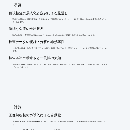
​課題
目視検査の属人化と疲労による見逃し
熟練者の経験に頼る目視検査は、担当者によって判断基準がばらつきやすく、また長時間の検査による疲労は見逃しリス
クを高めます。
微細な欠陥の検出限界
製品の微細化・高密度化が進むにつれて、従来の検査方法では検出が困難な微細な欠陥が増加しています。
検査データの記録・分析の非効率性
検査結果の記録や分析が手作業で行われる場合、時間と労力がかかり、迅速なフィードバックや改善活動に繋がりにくい
です。
検査基準の曖昧さと一貫性の欠如
検査基準が明確に定義されていなかったり、現場での解釈に幅があったりすると、検査結果の一貫性が保たれず、品質の
ばらつきが生じます。
​対策
画像解析技術の導入による自動化
高解像度カメラと高度な画像解析アルゴリズムを用いて、欠陥の検出を自動化し、客観的かつ高精度な検査を実現しま
す。