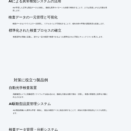
AIによる異常検知システムの活用
AIが学習した正常な製品データと比較し、微細な異常やパターンを自動で検知することで、人では見逃しがちな欠陥を発
見します。
検査データの一元管理と可視化
検査データをクラウド上で一元管理し、リアルタイムで可視化することで、傾向分析や早期の課題発見を促進します。
標準化された検査プロセスの確立
検査基準を明確に定義し、誰でも一定の精度で検査できるような標準化された手順とチェックリストを導入します。
​対策に役立つ製品例
自動光学検査装置
高解像度カメラと画像処理ソフトウェアを組み合わせ、微細な欠陥を自動で検出・分類し、検査の客観性と効率を大幅に
向上させます。
AI駆動型品質管理システム
AIが製品画像から異常を学習・検知し、過去の検査データと統合分析することで、未知の欠陥や潜在的なリスクを発見し
ます。
検査データ管理・分析システム