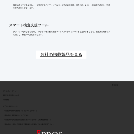
検査結果をデジタル化し、一元管理することで、リアルタイムでの進捗確認、傾向分析、レポート作成を容易にし、迅速
な意思決定を支援します。
スマート検査支援ツール
タブレット端末などを活用し、デジタル化された検査マニュアルやチェックリストを提供することで、検査員の判断ミス
を減らし、検査の一貫性を保ちます。
各社の掲載製品を見る
会社情報
​プライバシーポリシー
​情報の外部伝達について
利用規約
イプロス関連サービス
> 製造業向け情報検索サイト イプロスものづくり
> BtoB向け情報検索サイト イプロス
> 製造業特化の用途別課題解決 | イプロスものづくり業界別専門サイト
> BtoB向け | 目的・用途起点で課題解決を支援 | イプロス業界別専門サイト