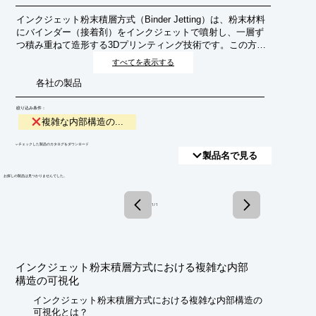
インクジェット粉末積層方式（Binder Jetting）は、粉末材料
にバインダー（接着剤）をインクジェットで噴射し、一層ず
つ積み重ねて造形する3Dプリンティング技術です。この方式
は、金属、セラミックス、砂など多様な材料に対応し、複雑
すべてを表示する
な形状や内部構造を持つ部品の製造に適しています。しか
各社の製品
し、造形された部品の内部構造は目視では確認が難しく、そ
の品質評価や欠陥検出には高度な可視化技術が不可欠となり
ます。この可視化は、設計検証、製造プロセスの最適化、最
絞り込み条件：
終製品の品質保証に貢献します。
複雑な内部構造の...
​▼チェックした製品のカタログをダウンロード
製品名で見る
​お探しの製品は見つかりませんでした。
1 / 1
インクジェット粉末積層方式における複雑な内部
構造の可視化
インクジェット粉末積層方式における複雑な内部構造の
可視化とは？