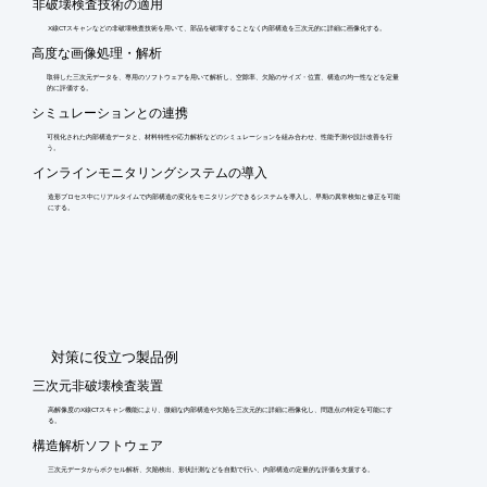
非破壊検査技術の適用
X線CTスキャンなどの非破壊検査技術を用いて、部品を破壊することなく内部構造を三次元的に詳細に画像化する。
高度な画像処理・解析
取得した三次元データを、専用のソフトウェアを用いて解析し、空隙率、欠陥のサイズ・位置、構造の均一性などを定量
的に評価する。
シミュレーションとの連携
可視化された内部構造データと、材料特性や応力解析などのシミュレーションを組み合わせ、性能予測や設計改善を行
う。
インラインモニタリングシステムの導入
造形プロセス中にリアルタイムで内部構造の変化をモニタリングできるシステムを導入し、早期の異常検知と修正を可能
にする。
​対策に役立つ製品例
三次元非破壊検査装置
高解像度のX線CTスキャン機能により、微細な内部構造や欠陥を三次元的に詳細に画像化し、問題点の特定を可能にす
る。
構造解析ソフトウェア
三次元データからボクセル解析、欠陥検出、形状計測などを自動で行い、内部構造の定量的な評価を支援する。