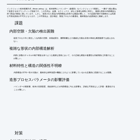
インクジェット粉末積層方式（Binder Jetting）は、粉末材料にバインダー（接着剤）をインクジェットで噴射し、一層ずつ積み重ね
て造形する3Dプリンティング技術です。この方式は、金属、セラミックス、砂など多様な材料に対応し、複雑な形状や内部構造を
持つ部品の製造に適しています。しかし、造形された部品の内部構造は目視では確認が難しく、その品質評価や欠陥検出には高度
な可視化技術が不可欠となります。この可視化は、設計検証、製造プロセスの最適化、最終製品の品質保証に貢献します。
​課題
内部空隙・欠陥の検出困難
造形プロセス中に発生しうる内部の空隙、未焼結部分、層間剥離などの微細な欠陥を目視や単純な断面観察では捉えきれ
ない。
複雑な形状の内部構造解析
内部に多数のチャネルや格子構造を持つような複雑な形状において、その正確な構造や連通性を非破壊的に評価すること
が難しい。
材料特性と構造の関係性不明瞭
内部構造の不均一性や欠陥が、最終的な材料強度や機能にどのように影響しているかを定量的に把握することが困難。
造形プロセスパラメータの影響評価
バインダーの噴射量、粉末の充填密度、焼結条件などが内部構造に与える影響を、詳細な可視化なしに評価・最適化する
ことが難しい。
​対策