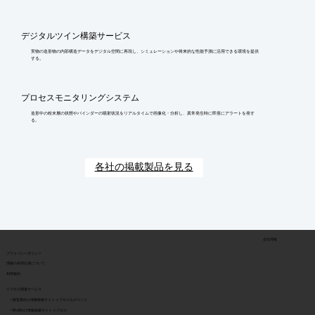
デジタルツイン構築サービス
実物の造形物の内部構造データをデジタル空間に再現し、シミュレーションや将来的な性能予測に活用できる環境を提供
する。
プロセスモニタリングシステム
造形中の粉末層の状態やバインダーの噴射状況をリアルタイムで画像化・分析し、異常発生時に即座にアラートを発す
る。
各社の掲載製品を見る
会社情報
​プライバシーポリシー
​情報の外部伝達について
利用規約
イプロス関連サービス
> 製造業向け情報検索サイト イプロスものづくり
> BtoB向け情報検索サイト イプロス