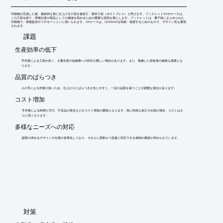
印刷物が完成した後、最終的な形に仕上げる工程を後加工・製本工程（ポストプレス）と呼びます。ブックレットやCDケースは、
この工程を経て、情報伝達や製品としての価値を高めるための重要な役割を果たします。ブックレットは、冊子状にまとめられた
印刷物で、情報提供やプロモーションに用いられます。CDケースは、CDやDVDを収納・保護するためのもので、デザイン性も重視
されます。
​課題
生産効率の低下
手作業による工程が多く、大量生産や短納期への対応が難しい場合があります。また、熟練した技術者の確保も課題とな
ります。
品質のばらつき
人の手による作業が多いため、仕上がりにばらつきが生じやすく、一定の品質を保つことが困難な場合があります。
コスト増加
手作業による時間と労力、不良品の発生などがコスト増加の要因となります。特に特殊な加工や仕様の場合、コストはさ
らに高くなります。
多様なニーズへの対応
顧客の求めるデザインや仕様が多様化しており、それらに柔軟かつ迅速に対応できる体制の構築が求められています。
​対策