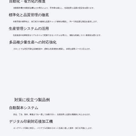
自動化・省力化の推進
自動製本機や自動折込機などの導入により、手作業を減らし、生産効率と品質の安定化を図ります。
標準化と品質管理の徹底
作業手順の標準化と、各工程での厳格な品質チェック体制を構築し、均一で高品質な製品を提供します。
生産管理システムの活用
生産進捗や在庫状況をリアルタイムで把握できるシステムを導入し、無駄を削減しコスト最適化を図ります。
多品種少量生産への対応強化
小ロットでも対応可能な設備投資や、柔軟な生産体制を構築し、多様な顧客ニーズに応えます。
​対策に役立つ製品例
自動製本システム
折込、丁合、製本、断裁までを一貫して自動で行い、生産効率と品質を飛躍的に向上させます。
デジタル印刷対応後加工機
オンデマンド印刷に対応し、バリアブル印刷や小ロット生産に適した製本・加工を可能にします。