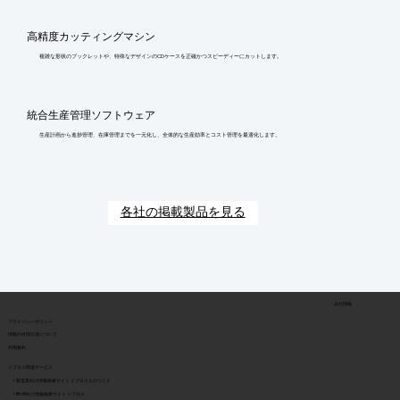
高精度カッティングマシン
複雑な形状のブックレットや、特殊なデザインのCDケースを正確かつスピーディーにカットします。
統合生産管理ソフトウェア
生産計画から進捗管理、在庫管理までを一元化し、全体的な生産効率とコスト管理を最適化します。
各社の掲載製品を見る
会社情報
​プライバシーポリシー
​情報の外部伝達について
利用規約
イプロス関連サービス
> 製造業向け情報検索サイト イプロスものづくり
> BtoB向け情報検索サイト イプロス