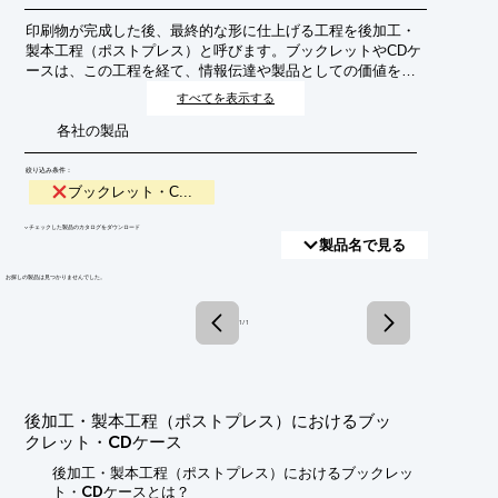
印刷物が完成した後、最終的な形に仕上げる工程を後加工・
製本工程（ポストプレス）と呼びます。ブックレットやCDケ
ースは、この工程を経て、情報伝達や製品としての価値を高
めるための重要な役割を果たします。ブックレットは、冊子
すべてを表示する
状にまとめられた印刷物で、情報提供やプロモーションに用
各社の製品
いられます。CDケースは、CDやDVDを収納・保護するため
のもので、デザイン性も重視されます。
絞り込み条件：
ブックレット・C...
​▼チェックした製品のカタログをダウンロード
製品名で見る
​お探しの製品は見つかりませんでした。
1 / 1
後加工・製本工程（ポストプレス）におけるブッ
クレット・CDケース
後加工・製本工程（ポストプレス）におけるブックレッ
ト・CDケースとは？