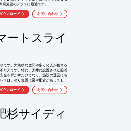
商業施設のテラスに最適です。

ダウンロード
お問い合わせ
マートスライ
易
項です。大規模な空間や多くの人が集まる
不可欠です。特に、天井に設置された照明
安全を脅かすだけでなく、施設の運営にも
レスは、吊り位置に梁や配管があっても跨
す。これにより、安全な空間を提供し、集
ダウンロード
お問い合わせ
ーカー、装飾品など）の耐震対策

肥杉サイディ
難な場所

上
