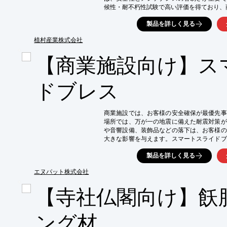
候性・耐不朽性試験で高い評価を得ており、
【活用シーン】

製品を詳しく見る
・カフェやレストランのテラス

・商業施設の屋外休憩スペース

植村産業株式会社
・屋上庭園

【商業施設向け】ス
【導入の効果】

・天然木の温もりによる快適な空間演出

・高い耐久性による長期的なコスト削減

ドブレス
・無塗装での使用が可能、メンテナンスが容
商業施設では、お客様の安全確保が最優先事
場所では、万が一の地震に備えた耐震対策が
や音響設備、装飾品などの落下は、お客様の
大きな影響を与えます。スマートスライドブ
ぎでブレス化でき、多様な設置を可能にしま
製品を詳しく見る
客力向上に貢献します。

【活用シーン】

エヌパット株式会社
・商業施設の天井吊り下げ設備（照明、スピ
【寺社仏閣向け】飫
・梁や配管の干渉により、従来の耐震補強が困
・大規模空間での安全対策強化

【導入の効果】

ング材
・お客様の安全確保による、施設への信頼性向