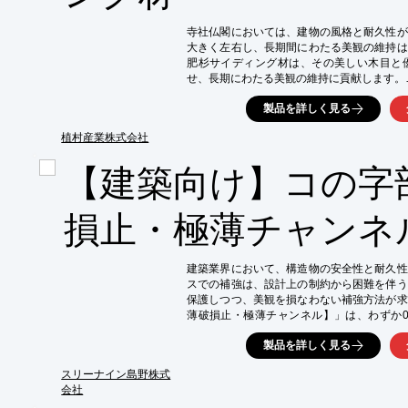
・吊り下げ設備の落下リスク軽減

・耐震基準への適合

寺社仏閣においては、建物の風格と耐久性が
・万が一の際の損害リスク軽減
大きく左右し、長期間にわたる美観の維持は
肥杉サイディング材は、その美しい木目と
せ、長期にわたる美観の維持に貢献します。

【活用シーン】

製品を詳しく見る
・本殿、庫裏、鐘楼などの外壁

・歴史的建造物の修復

植村産業株式会社
・風格を重視する新築

【建築向け】コの字
【導入の効果】

・重厚感のある外観で、寺社仏閣の格式を向上
・耐候性により、メンテナンスコストを削減

損止・極薄チャンネ
・木の温もりと美しさで、参拝者に安らぎを
建築業界において、構造物の安全性と耐久性
スでの補強は、設計上の制約から困難を伴う
保護しつつ、美観を損なわない補強方法が求
薄破損止・極薄チャンネル】」は、わずか0
ち、建築物の補強に貢献します。

製品を詳しく見る
【活用シーン】

・壁や柱の角の保護

スリーナイン島野株式
・ガラスやパネルの固定

会社
・間仕切りの補強
