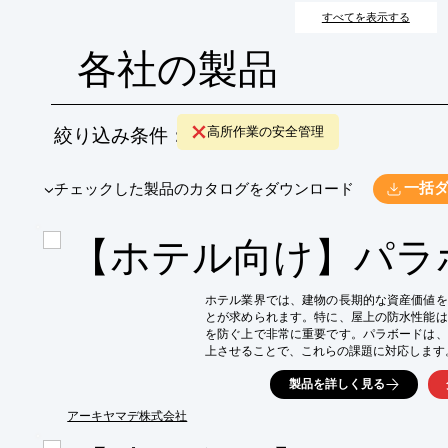
すべてを表示する
各社の製品
絞り込み条件：
高所作業の安全管理
​▼チェックした製品のカタログをダウンロード
一括
【ホテル向け】パラ
ホテル業界では、建物の長期的な資産価値を
とが求められます。特に、屋上の防水性能は
を防ぐ上で非常に重要です。パラボードは、
上させることで、これらの課題に対応します。
【活用シーン】

製品を詳しく見る
・屋上

・パラペット

アーキヤマデ株式会社
・屋上立上り部分
