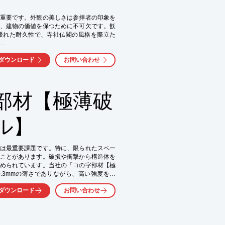
重要です。外観の美しさは参拝者の印象を
、建物の価値を保つために不可欠です。飫
優れた耐久性で、寺社仏閣の風格を際立た
ダウンロード
お問い合わせ
部材【極薄破


ル】
提供
は最重要課題です。特に、限られたスペー
ことがあります。破損や衝撃から構造体を
められています。当社の「コの字部材【極
.3mmの薄さでありながら、高い強度を持
ダウンロード
お問い合わせ