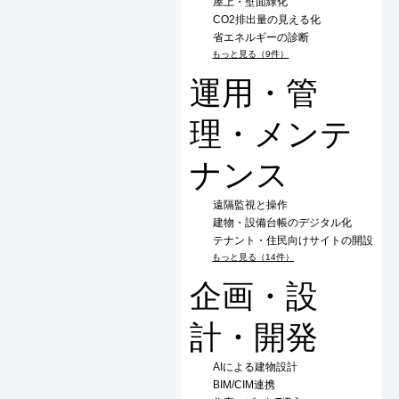
屋上・壁面緑化
CO2排出量の見える化
省エネルギーの診断
もっと見る（9件）
運用・管
理・メンテ
ナンス
遠隔監視と操作
建物・設備台帳のデジタル化
テナント・住民向けサイトの開設
もっと見る（14件）
企画・設
計・開発
AIによる建物設計
BIM/CIM連携