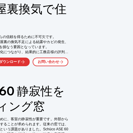
屋裏換気で住
の信頼を得るために不可欠です。 

屋裏の換気不足による結露やカビの発生、
を損なう要因となっています。

化につながり、結果的に工務店様の評判を
ダウンロード
お問い合わせ
れらの問題を解決し、住宅の品質向上に貢
60 静寂性を
ィング窓
めに、客室の静寂性が重要です。外部から
することが求められます。従来の窓では、
課題がありました。Schüco ASE 60