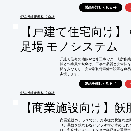
性、施工性、作業空間に優れ、太陽光パネ
製品を詳しく見る
す。

【活用シーン】

光洋機械産業株式会社
・太陽光パネル設置工事

【戸建て住宅向け】
【導入の効果】

・床先行での施工による高い安全性

・広い作業空間による作業効率の向上

足場 モノシステム
・アルミ足場板などの活用によるコスト削減
戸建て住宅の補修や改修工事では、高所作業
性と作業員の安全は、工事の品質と安全性を
間を少なくし、安全帯取付設備の設置を容易
実現します。

【活用シーン】

製品を詳しく見る
・戸建て住宅の屋根工事

・外壁塗装工事

光洋機械産業株式会社
【導入の効果】

【商業施設向け】飫
・足場板と支柱の隙間を少なくし、墜落のリス
・安全帯取付設備の設置が容易に

・作業員の安全意識向上
商業施設のテラスでは、お客様に快適な空
り、美観を損なわないデッキ材が求められ
は、安全性とメンテナンスの容易さが重要で