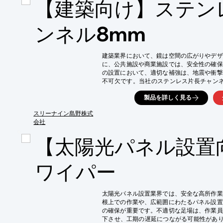
【建築向け】ステン
【導入の効果】

・防水層の保護による建物の長寿命化

・雨漏りリスクの低減

ンネル8mm
・宿泊客への快適な空間提供
建築業界において、鏡は空間の広がりやデザ
に、公共施設や商業施設では、安全性の確保
の設置において、適切な補強は、地震や衝撃
不可欠です。当社のステンレス片長チャンネ
設置と長期的な美観の維持に貢献します。

製品を詳しく見る
【活用シーン】

・店舗の鏡設置における補強

スリーナイン島野株式
・公共施設の鏡設置における補強

会社
・住宅の鏡設置における補強

【太陽光パネル設置
【導入の効果】

・鏡の安全性を向上

・鏡の耐久性を向上

ワイパー
・デザイン性の高い空間を演出
太陽光パネル設置業界では、安全な高所作業
根上での作業や、広範囲にわたるパネル設置
の確保が重要です。不適切な足場は、作業員
下させ、工期の遅延につながる可能性があり