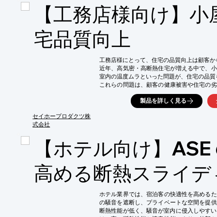
【工務店様向け】小
・薄板の保護

【導入の効果】

・省スペースでの補強が可能

宅品質向上
・美観を損なわずに安全性を向上

・施工性の向上

・多様なデザインへの対応
工務店様にとって、住宅の品質向上は顧客から
近年、高気密・高断熱住宅が増える中で、小
室内の温度ムラといった問題が、住宅の品質
これらの問題は、顧客の健康被害や住宅の劣
低下させる可能性もあります。 

製品を詳しく見る
当社の小屋裏換気システム「風之介」は、こ
献します。

セイホープロダクツ株
【活用シーン】

式会社
・新築住宅

【ホテル向け】ASE 
・リフォーム

・結露対策

・カビ対策

高める断熱スライデ
【導入の効果】

・住宅の耐久性向上

・顧客満足度の向上

ホテル業界では、宿泊客の快適性を高めるた
・省エネ効果

の騒音を遮断し、プライベートな空間を提供
・健康的な住環境の提供
断熱性能が低く、騒音が室内に侵入しやすいという