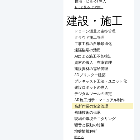
住宅・ビルIoT導入
もっと見る（12件）
建設・施工
ドローン測量と進捗管理
クラウド施工管理
工事工程の自動最適化
遠隔臨場の活用
AIによる施工不良検知
資材の搬入・在庫管理
建設資材の需給管理
3Dプリンター建築
プレキャスト工法・ユニット化
建設ロボットの導入
デジタルツールの選定
AR施工指示・マニュアル制作
高所作業の安全管理
熟練技術の伝承
現場の環境モニタリング
騒音と振動の対策
地盤情報解析
閉じる