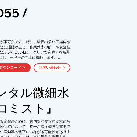
5 /
が不可欠です。特に、騒音の多い工場内や
達に遅延が生じ、作業効率の低下や安全性
 / SRFD55-Lは、クリアな音声と多機能
にし、生産性の向上に貢献します。

ダウンロード
お問い合わせ
ンタル微細水
コミスト』
安定化のために、適切な湿度管理が求めら
性保持において、均一な湿度調整は重要で
生産効率の低下につながる可能性がありま
ァンタイプ）』は、水の気化を利用した加