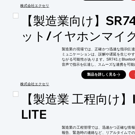
【活用シーン】

・製造ラインでの緊急時の連絡

株式会社エクセリ
・作業指示の伝達

【製造業向け】SR74
・安全確認のための情報共有

・複数人での同時通話

【導入の効果】

ット/イヤホンマイ
・ハンズフリー通話による作業効率の向上

・クリアな音声による正確な情報伝達

・迅速な情報共有による安全性の向上

製造業の現場では、正確かつ迅速な指示伝達
・事故発生時の迅速な対応
ミュニケーションは、誤解や遅延を生じやす
ながる可能性があります。SR741とBluet
音声で指示を伝達し、スムーズな連携を可能に
【活用シーン】

製品を詳しく見る
・工場内での作業指示

・複数人での連携作業

株式会社エクセリ
・品質管理における指示伝達

【製造業 工程向け】IC
【導入の効果】

・クリアな音声による正確な指示伝達

・ハンズフリーによる作業効率向上

LITE
・安全性の向上
製造業の工程管理では、迅速かつ正確な情報
報告、緊急時の連絡など、リアルタイムでの