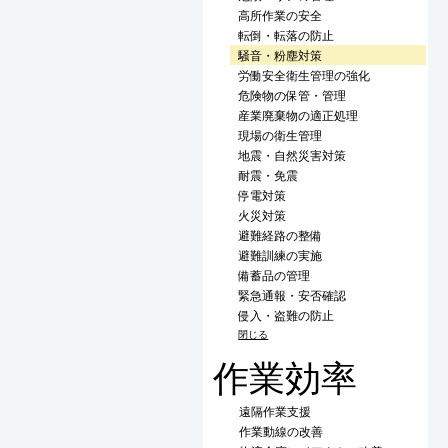
高所作業の安全
転倒・転落の防止
騒音・粉塵対策
労働安全衛生管理の強化
危険物の保管・管理
産業廃棄物の適正処理
現場の衛生管理
地震・自然災害対策
耐震・免震
停電対策
火災対策
避難経路の整備
避難訓練の実施
備蓄品の管理
緊急通報・安否確認
侵入・盗難の防止
閉じる
作業効率
遠隔作業支援
作業動線の改善