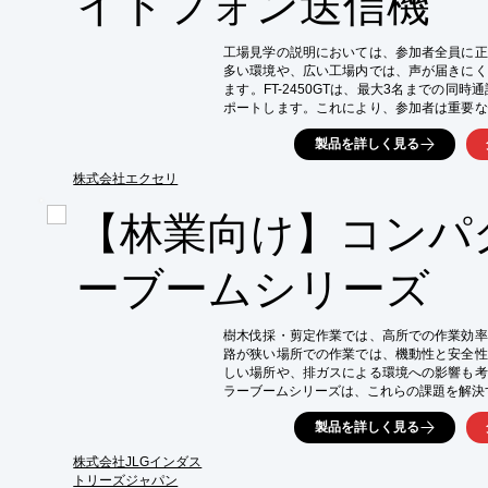
イドフォン送信機
・IP67の防塵・防水性能で過酷な環境下でも
・秘話機能で情報漏洩を防止

・ノイズキャンセリング機能で騒音下でも聞
工場見学の説明においては、参加者全員に正
多い環境や、広い工場内では、声が届きにく
ます。FT-2450GTは、最大3名までの同
ポートします。これにより、参加者は重要な
ます。

製品を詳しく見る
【活用シーン】

*   工場見学での説明

株式会社エクセリ
*   複数人での同時通話が必要な場面

【林業向け】コンパ
*   騒音環境下での情報伝達

【導入の効果】

*   参加者への情報伝達の確実性向上

ーブームシリーズ
*   見学の質の向上

*   スムーズなコミュニケーションの実現
樹木伐採・剪定作業では、高所での作業効率
路が狭い場所での作業では、機動性と安全性
しい場所や、排ガスによる環境への影響も考
ラーブームシリーズは、これらの課題を解決
【活用シーン】

製品を詳しく見る
・特殊伐採作業

・狭い搬入路での作業

株式会社JLGインダス
・排ガス規制のある場所での作業

トリーズジャパン