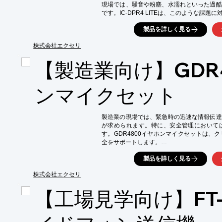
現場では、騒音や粉塵、水濡れといった過酷
です。IC-DPR4 LITEは、このような課
ンを効率化します。

製品を詳しく見る
【活用シーン】

*   製造ラインでの作業指示

株式会社エクセリ
*   品質管理における情報共有

【製造業向け】GDR
*   緊急時の連絡

*   工程間の連携

*   在庫管理

ンマイクセット
【導入の効果】

*   作業効率の向上

*   情報伝達の迅速化

製造業の現場では、緊急時の迅速な情報伝達
*   ミスの削減

が求められます。特に、安全管理において
*   コスト削減

す。GDR4800イヤホンマイクセットは、
*   安全性の向上
全をサポートします。

【活用シーン】

製品を詳しく見る
・製造ラインでの作業指示

・緊急時の連絡

株式会社エクセリ
・安全パトロール

【工場見学向け】FT-2
・複数拠点間の連携

【導入の効果】

・クリアな音声で正確な情報伝達
