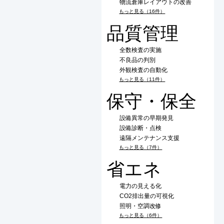
物流倉庫レイアウトの改善
もっと見る（16件）
品質管理
全数検査の実施
不良品の判別
外観検査の自動化
もっと見る（11件）
保守・保全
設備異常の早期発見
設備診断・点検
遠隔メンテナンス支援
もっと見る（7件）
省エネ
電力の見える化
CO2排出量の可視化
照明・空調改修
もっと見る（6件）