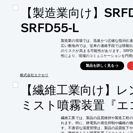
・傾斜地での作業

【製造業向け】SRFD5
【導入の効果】

・作業効率の向上

・安全性の向上

SRFD55-L
・環境負荷の低減

・作業範囲の拡大
製造業の現場では、迅速かつ正確な指示伝達
広い敷地内では、従来の連絡手段では情報伝
のリスクが高まる可能性があります。SRFD55
性により、現場のコミュニケーションを円滑
【活用シーン】

製品を詳しく見る
・工場内での作業指示

・複数部署間の連携

株式会社エクセリ
・緊急時の連絡

【繊維工業向け】レ
【導入の効果】

・スムーズな情報伝達による作業効率の向上

・クリアな音声による聞き間違いの防止

ミスト噴霧装置『エ
・ハンズフリー通話による作業中の安全確保
繊維工業では、製品の品質維持や製造工程の
れます。特に、静電気の発生抑制や繊維の物
す。不適切な湿度管理は、製品の品質低下や
す。微細水ミスト噴霧装置『エコミスト（フ