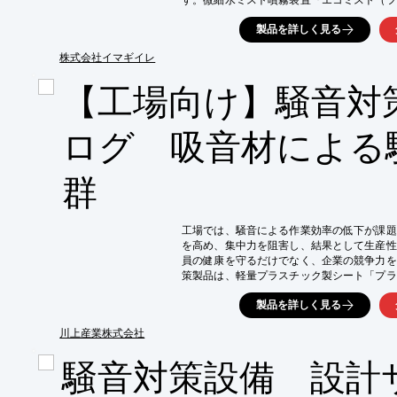
湿効果により、繊維工業における湿度調整の
製品を詳しく見る
【活用シーン】

・工場内の湿度調整

株式会社イマギイレ
・静電気対策

【工場向け】騒音対
・繊維の物性保持

【導入の効果】

・製品品質の向上

ログ 吸音材による
・生産効率の改善

・静電気によるトラブルの低減
群
工場では、騒音による作業効率の低下が課題
を高め、集中力を阻害し、結果として生産性
員の健康を守るだけでなく、企業の競争力を
策製品は、軽量プラスチック製シート「プラ
音の軽減を実現します。これにより、作業環
製品を詳しく見る
ます。

【活用シーン】

川上産業株式会社
*   機械周りの騒音対策

騒音対策設備 設計
*   作業エリアの仕切り

*   工場内の反響音対策
