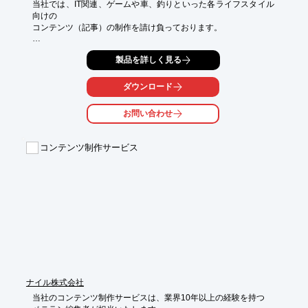
当社では、IT関連、ゲームや車、釣りといった各ライフスタイル
向けの

コンテンツ（記事）の制作を請け負っております。

ご希望される媒体へ向けて記事を作成。

製品を詳しく見る
代わりに報酬をいただくという流れになります。

当社は、企画記事や連載記事、定型記事などをはじめ、媒体と企
ダウンロード
業様が

タイアップする企画にも参加した実績がございます。

お問い合わせ
ご要望の際は、お気軽にご相談ください。

【その他のサービス】

コンテンツ制作サービス
■企業の社内制作物サポート

■コンテンツ制作に関するコンサルティング

※詳しくはPDFをダウンロードして頂くか、お気軽にお問合せく
ださい。
ナイル株式会社
当社のコンテンツ制作サービスは、業界10年以上の経験を持つ
