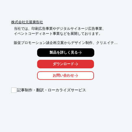
合わせください。
株式会社元屋廣告社
当社では、印刷広告事業やデジタルサイネージ広告事業、

イベントコーディネート事業などを展開しております。

販促プロモーション䛾企画立案からデザイン制作、クリエイティ
ブディレクション

製品を詳しく見る
だけでなく、自社メディアSKYビジョン、デジタルサイネージを
中心としたOOH、

鉄道を主体とした交通広告までワンストップ。

ダウンロード
当社のご提案は、徹底的なヒアリングをベースに始まります。ブ
お問い合わせ
ランドや

ビジネスの開発段階から、ブランド体験の仕組み作り、広告コミ
ュニケーション

記事制作・翻訳・ローカライズサービス
まで、幅広い領域において広告を使った解決手段をご提供しま
す。

【特長】

■徹底的なヒヤリング

■データによる市場分析・仮説での企画立案

■広告媒体の各種制作

■サービス・製品のデザイン制作　など
