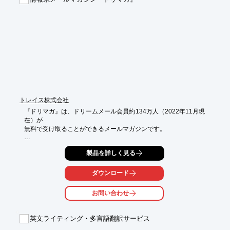
ップ広告

■製品に興味をもっている営業リストの効果的な獲得

■メディア内テーマサイトの構築、オウンドメディア連携、

　プライベートイベント企画・集客支援

※詳しくは、お気軽にお問い合わせください。
トレイス株式会社
『ドリマガ』は、ドリームメール会員約134万人（2022年11月現
在）が

無料で受け取ることができるメールマガジンです。

通常の雑誌と同様、マガジン内に広告を掲載いただけます。

製品を詳しく見る
また、マガジンのテイストに合わせて法人企業様のオリジナル広
告を制作し

ダウンロード
配信する、編集タイアップ広告も用意しています。

お問い合わせ
【広告主様のメリット】

■読者の性別、趣味嗜好にマッチしたマガジンに出稿することが
できる

英文ライティング・多言語翻訳サービス
■配信数が多く、マスでの告知が可能

■DEmailに比べ、 配信単価がリーズナブル
