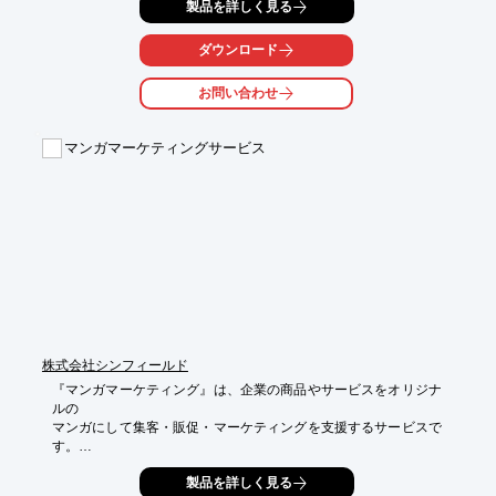
製品を詳しく見る
ただける

マンガメディアです。

ダウンロード
文章で語られるよりも、心に刺さる「共感ストーリー」をプロが
作ります。

お問い合わせ
また、マンガを作ったで終わらせず、その後どこにどのように見
せていくかを

マンガマーケティングサービス
ご提案いたします。ご要望の際はお気軽にお問い合わせくださ
い。

【PR特長】

■入念な炎上対策

■ファンからの信頼度

■自然な投稿で確実にPVを獲得

■二次利用の制限なし

■抽出されたフォロワー

※詳しくはPDFをダウンロードしていただくか、お気軽にお問い
合わせください。
株式会社シンフィールド
『マンガマーケティング』は、企業の商品やサービスをオリジナ
ルの

マンガにして集客・販促・マーケティングを支援するサービスで
す。

マンガを制作することが目的ではなくあくまでも手段と捉え、ク
製品を詳しく見る