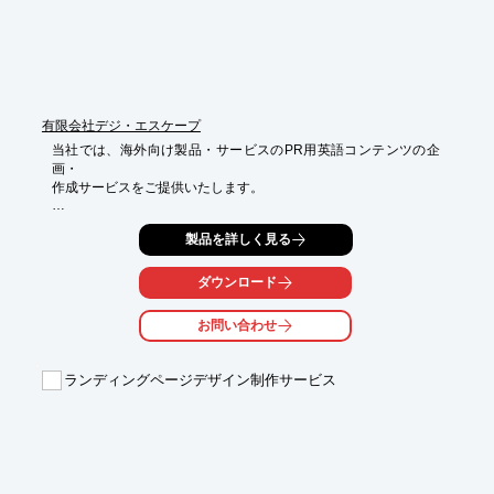
■各専門家の「組織力」が高いチーム対応

■最短で当日納品もできる「提供スピード」

■累計10万記事突破で安心の「実績」

※詳しくはPDFをダウンロードしていただくか、お気軽にお問い
合わせください。
有限会社デジ・エスケープ
当社では、海外向け製品・サービスのPR用英語コンテンツの企
画・

作成サービスをご提供いたします。

海外向けとなれば日本市場との違いを意識したコンテンツの作成
製品を詳しく見る
が必要。

どこまで情報を開示すべきかを配慮しつつ、深みのあるコンテン
ツ作成を

ダウンロード
行うことで、国内外の企業・個人様の信頼構築につなげてまいり
ます。

お問い合わせ
ご要望の際はお気軽に、お問い合わせください。

ランディングページデザイン制作サービス
【取扱いサービス】

■コンテンツの企画立案・原稿作成・デザイン作成

■原稿の翻訳・現地化・校正

■Webページ（コンテンツ）作成

■英語ホームページ作成

※詳しくは、お気軽にお問い合わせください。