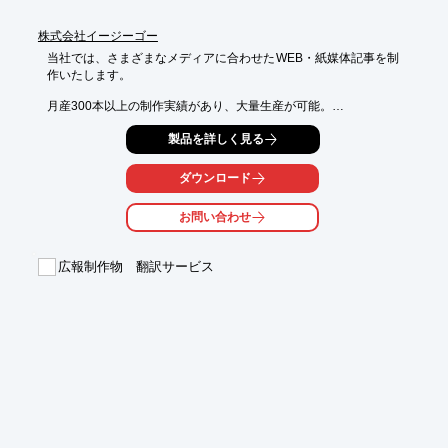
株式会社イージーゴー
当社では、さまざまなメディアに合わせたWEB・紙媒体記事を制
作いたします。

月産300本以上の制作実績があり、大量生産が可能。

取材なしコラム記事から取材記事、監修付き記事まで対応させて
製品を詳しく見る
いただきます。

全国のライターとの交流を通じて、よりハイクオリティな記事を

ダウンロード
日々模索してまいります。ご要望の際はお気軽に、お問い合わせ
ください。

お問い合わせ
【サービスの特長】

■SEO記事から取材記事まで対応可能

広報制作物 翻訳サービス
■専門的なジャンルに対応

■看護師や薬機法管理者など専門家が在籍。監修者手配も可能

※詳しくはお気軽にお問い合わせください。