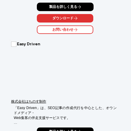
・ダイレクトメール (DM) 、メーリング事業

製品を詳しく見る
顧客リストに基づく対象者向けのダイレクトメールの企画・制
作・印刷・投函・発送まで一貫して顧客の販売促進活動をサポー
ダウンロード
トします​。顧客は販促キャンペーンを効率的に実行することがで
きます。

お問い合わせ
・プランニング・クリエイティブ

顧客のニーズに基づき、販促物の企画・デザインを行います。商
Easy Driven
品やサービスの特徴を効果的に伝えるためのディレクション・構
成・デザイン・制作します。

・クロスメディア展開

印刷物とWEBを連携させたクロスメディア戦略を提供し、オフラ
インとオンラインを融合したマーケティングプランを実現します​ 
。
株式会社はちのす制作
「Easy Driven」は、SEO記事の作成代行を中心とした、オウン
ドメディア・

Web集客の伴走支援サービスです。

BtoB(特に無形商材)に強く、BtoBに特化していますので、コンサ