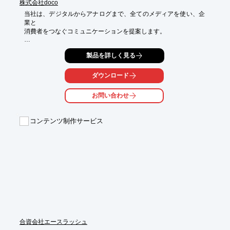
株式会社doco
当社は、デジタルからアナログまで、全てのメディアを使い、企
業と

消費者をつなぐコミュニケーションを提案します。

WebサイトやWeb広告から、SNS、映像・3Dコンテンツ、マス
製品を詳しく見る
メディア広告、

紙媒体、さらにはイベントまで、デジタル/アナログを問わずさま
ざまな

ダウンロード
領域を内製で対応。

お問い合わせ
先進のトレンドを取り入れた先鋭的な提案を強みとし、首都圏に
おける

コミュニケーションデザインやプロモーションの成功事例を展開
コンテンツ制作サービス
しています。

【Works category(一例)】

■News paper

■Flyer

■Magazine

■Print advertising

■Sign

※詳しくはPDFをダウンロードしていただくか、お気軽にお問い
合わせください。
合資会社エースラッシュ