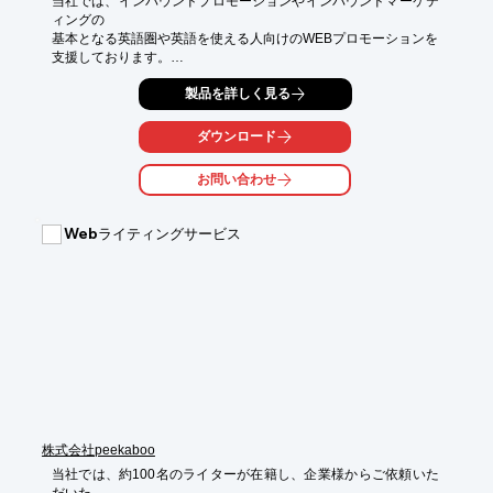
当社では、インバウンドプロモーションやインバウンドマーケテ
ィングの

基本となる英語圏や英語を使える人向けのWEBプロモーションを

支援しております。

英語は多くの国で使われているほか、非英語圏の方が日本の情報
製品を詳しく見る
を

探す際にも使用されます。

ダウンロード
英語WEBサイトに、母国語のWEBサイトがあればそれぞれの言
お問い合わせ
語の

サイトへ移動するケースが多くあるため、プロモーションとして

幅広く対応が可能です。

Webライティングサービス
【英語圏 WEBプロモーションサイト】

■Google

■highway-buses.jp

■Japan-guide.com（英語版）

■Mountfujihotel（英語版）

※詳しくはPDFをダウンロードして頂くか、お気軽にお問合せく
ださい。
株式会社peekaboo
当社では、約100名のライターが在籍し、企業様からご依頼いた