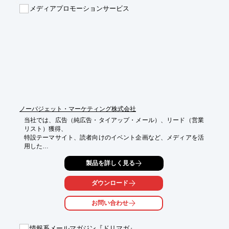
メディアプロモーションサービス
【当社のこだわり】

■分かりやすい見積り

■納期厳守の管理体制

■ワンストップの制作体系

■ビューワー目線の制作

※詳しくはPDFをダウンロードしていただくか、お気軽にお問い
合わせください。
ノーバジェット・マーケティング株式会社
当社では、広告（純広告・タイアップ・メール）、リード（営業
リスト）獲得、

特設テーマサイト、読者向けのイベント企画など、メディアを活
用した

さまざまなマーケティングプランをご提供いたします。

製品を詳しく見る
IT系出版社・Webメディアで培った広告施策・提案の経験から、
効果的かつ

ダウンロード
効率的な提案ができます。

お問い合わせ
ご要望の際はお気軽に、お問い合わせください。

【サービス内容】

情報系メールマガジン『ドリマガ』
■ターゲット別の広告配信、製品のコンテンツ訴求によるタイア