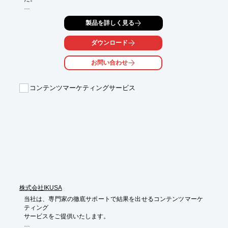
更新依頼を受けると早ければ当日中、遅くても2、3日中には対
製品を詳しく見る
応。

また、コラムのブログ化（ワードプレス開発）とコラム執筆

（コンテンツマーケティング）についてもご提案いたしました。

ダウンロード
「依頼手続きも簡単ですし、即日対応してくれることも多く、

お問い合わせ
小回りがきくのがうれしかったです。」とのお声を頂きました。

【概要】

コンテンツマーケティングサービス
■導入先：アリビオ矯正歯科クリニック

■インタビュー実施日：2017年12月

■インタビュー後の2018年12月に無事リニューアルオープン

※詳しくはPDF資料をご覧いただくか、お気軽にお問い合わせ下
さい。
株式会社IKUSA
当社は、専門家の徹底サポートで結果を出せるコンテンツマーケ
ティング

サービスをご提供いたします。
