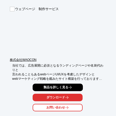
　編集者が記事を制作し、外国語紙媒体のデザイン経験豊富なデ
ザイナー

ウェブページ 制作サービス
　がデザインを行うことにより、外国人にとって魅力的な紙媒体
を制作）

■ウェブサイトの制作

（英字新聞・雑誌等の紙媒体で、プロとして活躍中の外国人ライ
ター・

　編集者がコンテンツを制作し、多言語ウェブサイトのデザイン
経験豊富な

　デザイナーがデザイン・コーディングを行なうことにより、外
国人に

　とって魅力的なウェブサイトを制作）

※詳しくは、お気軽にお問い合わせください。
株式会社WAOCON
当社では、広告展開に必須となるランディングページや名刺代わ
りと

言われることもあるwebページUI/UXを考慮したデザインと

webマーケティング戦略を鑑みたサイト構築を行っております。

様々な特性を持った制作スタッフが揃っているため、クライアン
製品を詳しく見る
ト様の

ご意向を汲み取り、多角的なアイデア出しを行わせていただいた
ダウンロード
あと、

お選びいただいたプランを具現化する最高級の布陣を組ませてい
お問い合わせ
ただきます。

ご要望の際はお気軽にお問い合わせください。
