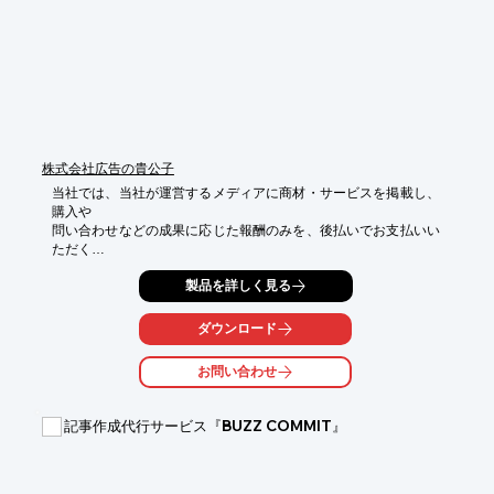
※詳しくは、お気軽にお問い合わせください。
株式会社広告の貴公子
当社では、当社が運営するメディアに商材・サービスを掲載し、
購入や

問い合わせなどの成果に応じた報酬のみを、後払いでお支払いい
ただく

『成果報酬型広告』を提供いたします。

製品を詳しく見る
成果に応じた費用のみがかかるため、赤字のリスクが非常に低
く、

ダウンロード
第三者視点のPRであるため、ユーザーからの信頼を得やすいの
が特長です。

お問い合わせ
ご要望の際はお気軽にお問い合わせください。

記事作成代行サービス『BUZZ COMMIT』
【関連サービス】

■検索連動型広告

■ディスプレイ広告

■SNS広告
