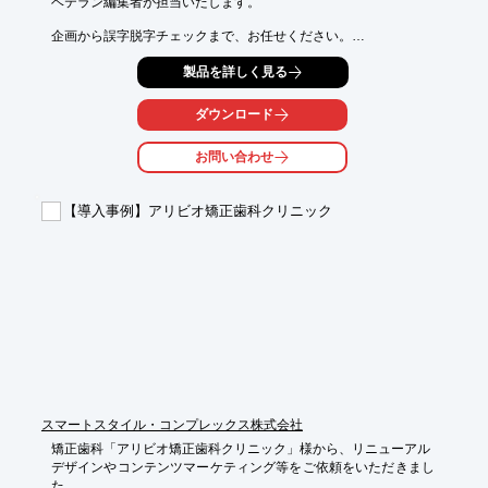
ベテラン編集者が担当いたします。

企画から誤字脱字チェックまで、お任せください。

コンテンツ制作で終わらず、集客までサポートが可能です。

製品を詳しく見る
また、1,500社以上を支援した実績があるため、契約から実行ま
でを

ダウンロード
スムーズに対応いたします。ご要望の際はお気軽にお問い合わせ
ください。

お問い合わせ
【こんな方におすすめ】

■撮影、ライティング、編集、入稿など、コンテンツ制作に手が
【導入事例】アリビオ矯正歯科クリニック
回らない

■外注しているが、原稿確認に時間がかかる

■コンスタントな記事の公開がまったくできていない

※詳しくはPDFをダウンロードしていただくか、お気軽にお問い
合わせください。
スマートスタイル・コンプレックス株式会社
矯正歯科「アリビオ矯正歯科クリニック」様から、リニューアル

デザインやコンテンツマーケティング等をご依頼をいただきまし
た。
