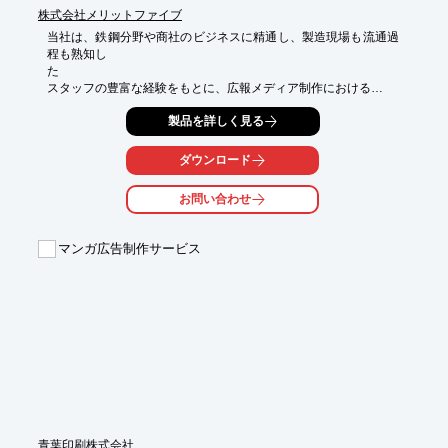
株式会社メリットファイブ
当社は、鉄鋼分野や商社のビジネスに精通し、製造現場も流通過
程も熟知し

た

スタッフの豊富な経験をもとに、広報メディア制作における

さまざまなニーズに応え、貴社の効果的な広報活動をサポートし
製品を詳しく見る
ます。

業界や専門用語も熟知した記者・編集者・デザイナー・翻訳者
ダウンロード
が、

企画から制作・翻訳・納品までワンストップで手掛ける、

お問い合わせ
超マルチリンガルな企画・制作プロダクション。

鉄鋼や商社を知り尽くした翻訳者・チェッカーによる翻訳で、

マンガ広告制作サービス
外国語での発信をサポートします。

外国語版の制作、その他の翻訳もおまかせください。

【翻訳のこだわり】

■カスタムオーダー制

■ダブルチェック態勢

■アフターサービス

※詳しくはPDFをダウンロードしていただくか、お気軽にお問い
合わせください。
青葉印刷株式会社