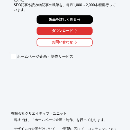
だいた

SEO記事や読み物記事の執筆を、毎月1,000～2,000本程度⾏って
います。

社内でディレクション～ライティング～チェック（校閲）までを
製品を詳しく見る
行い、

質の高い記事を納品し、編集⻑様、内部チェック者様の業務軽減
ダウンロード
に貢献。

お問い合わせ
執筆のみならず、企画立案・構成案作成・記事使用アイテムの撮
影など、

記事執筆にまつわる業務の請負もお任せください。

ホームページ企画・制作サービス
【こんなお悩みやご要望にお応え】

■各ライターへの発注・修正などの連絡に工数がかかる

■記事の質にばらつきがあって困っている

■サイトスタート時に、多くの記事を制作してほしい

■企画構成からできるライターに書いてほしい

※詳しくはPDFをダウンロードしていただくか、お気軽にお問い
合わせください。
有限会社クリエイティブ・ユニット
当社では、「ホームページ企画・制作」を行っております。

デザインの企画だけでなく、ご要望に応じて、コンテンツについ