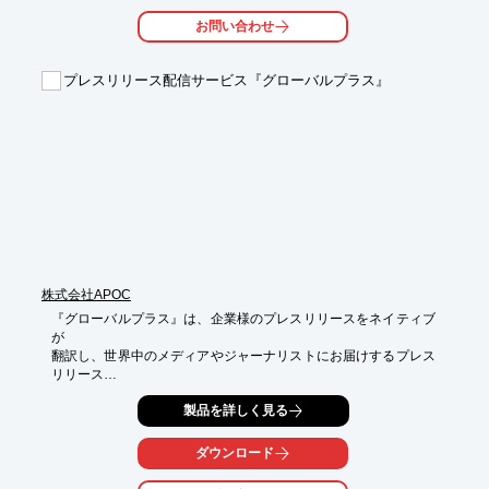
お問い合わせ
まずはお客様のご状況やお悩みをお知らせください。

【選ばれる理由】

プレスリリース配信サービス『グローバルプラス』
■独自ツールを利用したコンテンツ制作

■用途に応じた記事作成幅広いニーズに対応

■蓄積したノウハウによるスピード制作

※詳しくはPDFをダウンロードしていただくか、お気軽にお問い
合わせください。
株式会社APOC
『グローバルプラス』は、企業様のプレスリリースをネイティブ
が

翻訳し、世界中のメディアやジャーナリストにお届けするプレス
リリース

配信サービスです。

製品を詳しく見る
プレスリリースの翻訳を行い、各メディア・ジャーナリストへの
配信設定を

ダウンロード
実施。配信後は、どのようなメディアに掲載されたのかをレポー
ティング。
