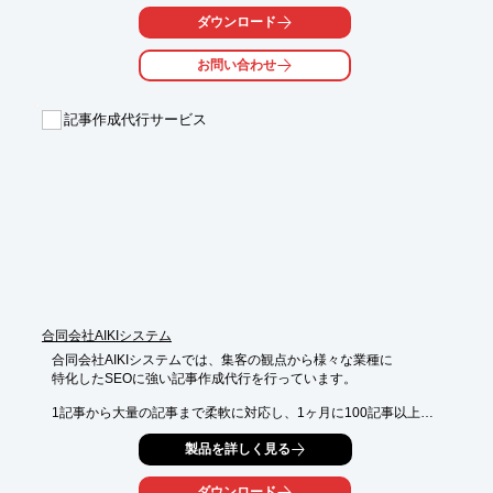
ご要望の際はお気軽に、お問い合わせください。

ダウンロード
【選ばれる理由】

お問い合わせ
■低価格で、かつクオリティの高い漫画をご提供

■担当する漫画家の絵柄やタッチを選べる

■わからないことのアドバイスがもらえる

記事作成代行サービス
※詳しくはPDFをダウンロードしていただくか、お気軽にお問い
合わせください。
合同会社AIKIシステム
合同会社AIKIシステムでは、集客の観点から様々な業種に

特化したSEOに強い記事作成代行を行っています。

1記事から大量の記事まで柔軟に対応し、1ヶ月に100記事以上の

執筆も可能。また、様々な業種に特化したライターが直接執筆。

製品を詳しく見る
その他にも、関西全域で新規顧客開拓からルート営業まで行う

営業代行やWebコンサル、ホームページ制作なども展開していま
ダウンロード