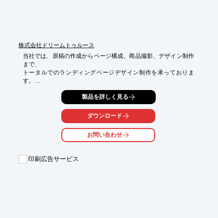
株式会社ドリームトゥルース
当社では、原稿の作成からページ構成、商品撮影、デザイン制作
まで、

トータルでのランディングページデザイン制作を承っておりま
す。

化粧品会社として得た知識や経験をもとに、商品の訴求ポイント
製品を詳しく見る
を見極め、ご提案。

また、薬機法に精通した専門スタッフが在籍しているため、信頼
ダウンロード
感のある

ランディングページを制作することが可能です。

お問い合わせ
ご要望の際はお気軽に、お問い合わせください。

印刷広告サービス
【当社が選ばれる5つの理由】

■化粧品に特化

■薬機法にも強い

■企画・構成からおまかせ

■LP制作に精通したスタッフ

■商品撮影も

※詳しくはPDFをダウンロードしていただくか、お気軽にお問い