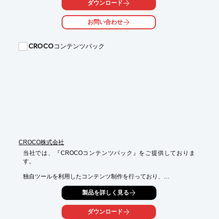
しく解説。

ダウンロード
思いついたアイデアを、仮説とともにどんどん実行していく姿勢
お問い合わせ
も、

オウンドメディア運営では大切です。

CROCOコンテンツパック
【掲載内容】

■第1章 記事制作の全体像をつかもう

■第2章 記事の企画をしよう

■第3章 骨子(アウトライン)を作ろう

■第4章 本文を作ろう

■第5章 記事を投稿しよう

■第6章 記事制作の心構え

※詳しくはPDFをダウンロードしていただくか、お気軽にお問い
合わせください。
CROCO株式会社
当社では、『CROCOコンテンツパック』をご提供しておりま
す。

独自ツールを利用したコンテンツ制作を行っており、

用途に応じた記事作成が可能。幅広いニーズに対応します。

製品を詳しく見る
また、記事制作だけ、サイト制作だけなどのご依頼も承ってお
り、

ダウンロード
サポート範囲はお客様のご状況に応じて柔軟にご調整可能です。
