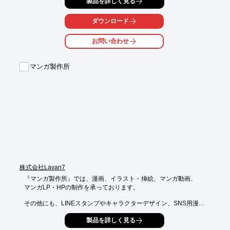
製品を詳しく見る
ルティング業や

支援企業様に選ばれ、オウンドメディア運営の成功に貢献してい
ます。

ダウンロード
その他にも、千葉県のグルメや観光スポットを中心に発信してい
お問い合わせ
るインスタ

アカウントにPR投稿ができる「＃Chiba_Booster」も取り扱って
おります。

マンガ製作所
【事業内容】

■Webコンテンツ制作

■マーケティング

■Web広告運用

■メディア運用

※詳しくはPDFをダウンロードしていただくか、お気軽にお問い
合わせください。
株式会社Lavan7
『マンガ製作所』では、漫画、イラスト・挿絵、マンガ動画、

マンガLP・HPの制作を承っております。

その他にも、LINEスタンプやキャラクターデザイン、SNS用漫画
の制作など

製品を詳しく見る
お客さまのご相談にあわせて柔軟にご対応可能です。
