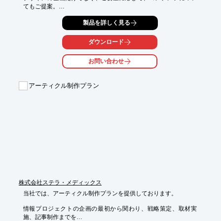
てもご提案。

ホームページ掲載内容によって、販売の仕方や、商品の見せ方な
製品を詳しく見る
ども提案

いたします。

ダウンロード
また、ホームページリニューアルや、SEO対策の他、3次元CG
や、取材・

お問い合わせ
編集・ライティング、デザイン印刷関連サービスなどの提供も行
っております。

アーティクル制作プラン
【業務案内(一部)】

■インターネット関連

■デザイン・印刷関連

■ドローン撮影(映像・静止画)

■VR(360°コンテンツ)

■DTPR(企画・プレゼン)関連

※詳しくはPDFをダウンロードしていただくか、お気軽にお問い
合わせください。
株式会社ステラ・メディックス
当社では、アーティクル制作プランを提供しております。

情報プロジェクトの企画の最初から関わり、戦略策定、取材実
施、記事制作までを
