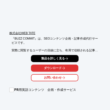
■SEO対策

■EC広告　など

※詳しくはお気軽にお問い合わせください。
株式会社WEB TATE
『BUZZ COMMIT』は、SEOコンテンツ企画・記事作成代行サー
ビスです。

実際に閲覧するユーザーの目線に立ち、有用で信頼される記事作
成を徹底。

製品を詳しく見る
検索ユーザーの欲求を満たすことで質の高いコンテンツと認識さ
れ、

結果お客様が満足できる成果を提供しています。

ダウンロード
また、専門ディレクターによるコピペや誤字脱字のチェックはも
お問い合わせ
ちろん、

キーワードの選定から記事の投稿に至るまで一括管理するプラン
もあるので、

PR用英語コンテンツ 企画・作成サービス
余計な手間を限りなく減らすことができます。

【選ばれる理由】

■全記事「ユーザーファースト」

■丸投げ完結で「作業コスト」が0円
