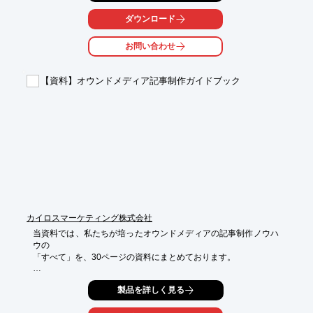
ライアントの

ROI（投資対効果）向上のための手法としてサービスを提供。

ダウンロード
納品までの時間が長くなることによるクライアントの機会損失を
お問い合わせ
防ぐために

1500人のマンガ家のリソースを活用して短納期で制作することも
可能です。

【資料】オウンドメディア記事制作ガイドブック
【マンガの特長】

■親しみやすく読むハードルが下がる

■難しい内容を分かりやすく伝えることができる

■ストーリーを通して疑似体験させることで共感を生む

■記憶に残りやすい

■今までリーチできなかった人にリーチできる

※詳しくはPDFをダウンロードしていただくか、お気軽にお問い
合わせください。
カイロスマーケティング株式会社
当資料では、私たちが培ったオウンドメディアの記事制作ノウハ
ウの

「すべて」を、30ページの資料にまとめております。

オウンドメディアの記事制作の全体像や大まかな執筆テーマの企
製品を詳しく見る
画、

骨子制作の流れ、ライティング時の2つの着眼点などについて詳