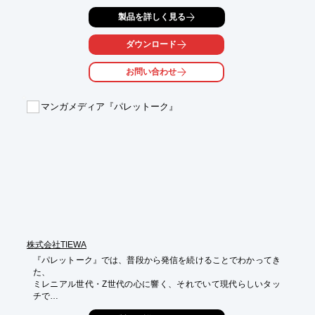
300社以上の実績を元にプランニングから分析、記事の制作まで
製品を詳しく見る
一貫対応。

出版社や事業会社で編集・ライティング経験のある編集者・プロ
ライターを

ダウンロード
中心に執筆チームを構成します。

お問い合わせ
また、自社サービスの成功により蓄積したノウハウを活かし、
SEOで上位を狙う

コンテンツ規格をご提案するとともに、SEOにより潜在顧客を集
マンガメディア『パレットーク』
め

コンバージョンに繋がるコンテンツを制作いたします。

【当社サービスの強み】

■SEO効果があるライティング

■コンバージョンに繋がるコンテンツ制作

■業界ごとの豊富な専門ライター

■長期的なコンサルティング支援

※詳しくはPDFをダウンロードして頂くか、お問い合わせくださ
い。
株式会社TIEWA
『パレットーク』では、普段から発信を続けることでわかってき
た、

ミレニアル世代・Z世代の心に響く、それでいて現代らしいタッ
チで

マンガを制作し、貴社のさまざまな商品の販売促進に役立ててい