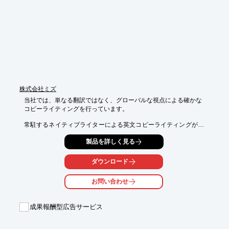
■広告主様の商材にカスタマイズしたマガジン（編集タイアッ
プ）も対応可能

※詳しくはPDFをダウンロードしていただくか、お気軽にお問い
合わせください。
株式会社ミズ
当社では、単なる翻訳ではなく、グローバルな視点による確かな

コピーライティングを行っています。

常駐するネイティブライターによる英文コピーライティングが最
大の特長。

製品を詳しく見る
日本語コピーも高品質で提供させていただきます。

また、英語以外の言語翻訳に対しても、日本語を一度英語化した
ダウンロード
上で多言語に

翻訳することでナチュラルな翻訳に仕上げることが可能です。

お問い合わせ
【サービス内容】

■英文コピーライティング（ネイティブライター）

成果報酬型広告サービス
■日英および英日翻訳

■英日両方の校正サービス

■スローガン・ネーミング開発　など
