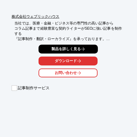
※詳しくはPDFをダウンロードしていただくか、お気軽にお問い
合わせください。
株式会社ウェブリックハウス
当社では、医療・金融・ビジネス等の専門性の高い記事から

コラム記事まで経験豊富な契約ライターがSEOに強い記事を制作
する

『記事制作・翻訳・ローカライズ』を承っております。

対面・オンラインでの各種インタービュー案件はもちろん、

製品を詳しく見る
現地取材にも対応可能です。

ダウンロード
まずはお気軽に、お問い合わせください。

【対応範囲】

お問い合わせ
■戦略策定

■キーワード選定

記事制作サービス
■企画・構成

■編集・執筆

■インタビュー

■現地取材

※詳しくはPDFをダウンロードしていただくか、お問い合わせく
ださい。