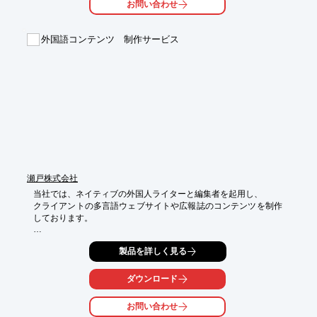
お問い合わせ
単一国への配信だけではなく、東南アジア配信パッケージ、ヨー
ロッパ

外国語コンテンツ 制作サービス
パッケージなどのパッケージ製品もございます。

【配信可能国(一部)】

■アメリカ

■カナダ

■中国

■香港

■台湾

※詳しくはPDFをダウンロードしていただくか、お気軽にお問い
合わせください。
瀬戸株式会社
当社では、ネイティブの外国人ライターと編集者を起用し、

クライアントの多言語ウェブサイトや広報誌のコンテンツを制作
しております。

紙媒体とウェブサイト、どちらにもご対応可能です。

製品を詳しく見る
ご要望の際はお気軽に、お問い合わせください。

【サービス内容】

ダウンロード
■紙媒体の制作

（英字新聞・雑誌等の紙媒体で、プロとして活躍中の外国人ライ
お問い合わせ
ター・
