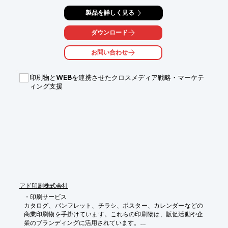
カバーする「アーティクル・プロジェクト型プラン（企画対応型
製品を詳しく見る
執筆プラン）」、

情報プロジェクトで求められる記事制作を個別にカバーする

「アーティクル・アズ・ニーディッド型プラン（需要対応型執筆
ダウンロード
プラン）」の

2つのプランをご用意しています。

お問い合わせ
ご要望の際はお気軽に、お問い合わせください。

印刷物とWEBを連携させたクロスメディア戦略・マーケテ
【特長】

ィング支援
■戦略に合わせた企画で、情報ニーズに応えます

■ストック型／フロー型のコンテンツ双方を手掛けます

※詳しくは、お気軽にお問い合わせください。
アド印刷株式会社
・印刷サービス

カタログ、パンフレット、チラシ、ポスター、カレンダーなどの
商業印刷物を手掛けています。これらの印刷物は、販促活動や企
業のブランディングに活用されています。
