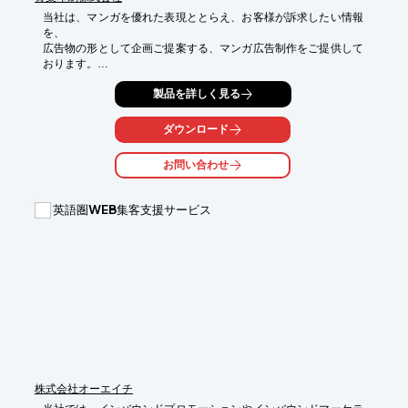
当社は、マンガを優れた表現ととらえ、お客様が訴求したい情報
を、

広告物の形として企画ご提案する、マンガ広告制作をご提供して
おります。

クライアント様のご希望をお聞きしたうえで、訴求したい点やメ
製品を詳しく見る
リット等を

把握し、魅力的な漫画のストーリーを当社がスピーディーに作り
ダウンロード
上げます。

お問い合わせ
また、様々なタッチをご用意しており、冊子を読んで欲しいお客
さんの

目線でメインターゲットの世代や性別に好まれやすい絵柄の選択
英語圏WEB集客支援サービス
が可能です。

【広告サービス例】

■マンガチラシ制作

■マンガ冊子制作

■マンガライティングページ制作

■採用・求人マンガ制作

■Webマンガ制作　他

※詳しくはPDFをダウンロードして頂くか、お気軽にお問い合わ
せください。
株式会社オーエイチ