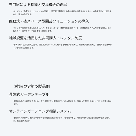
専門家による指導と交流機会の創出
ガーデニング教室やワークショップを開催し、専門家が実践的な知識や技術を指導するとともに、参加者同士の交流を促
進し、孤立を防ぎます。
移動式・省スペース型園芸ソリューションの導入
ベランダや室内でも楽しめるコンパクトなプランターや、移動可能な栽培キット、水耕栽培システムなどを提案し、限ら
れたスペースでもガーデニングを可能にします。
地域資源を活用した共同購入・レンタル制度
地域で資材を共同購入したり、園芸用具をレンタルしたりする仕組みを構築し、経済的負担を軽減し、持続可能なガーデ
ニング活動を支援します。
​対策に役立つ製品例
昇降式ガーデンテーブル
作業台の高さを調整できるため、立ち作業や座り作業のどちらにも対応でき、身体への負担を軽減し、安全に作業を行え
ます。
オンラインガーデニング相談システム
専門家への質問や、他のガーデナーとの情報交換がオンラインで可能であり、場所や時間を選ばずに知識や技術を得ら
れ、孤立を防ぎます。