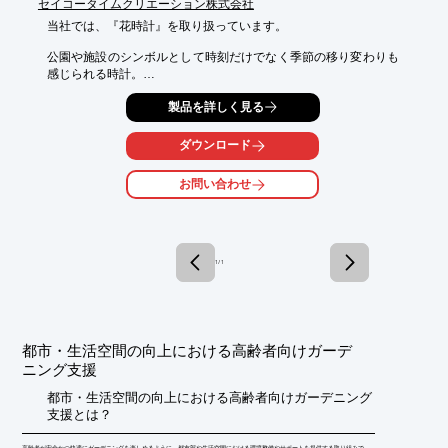
セイコータイムクリエーション株式会社
当社では、『花時計』を取り扱っています。

公園や施設のシンボルとして時刻だけでなく季節の移り変わりも
感じられる時計。

ご用命の際は、当社へお気軽にご相談ください。

製品を詳しく見る
【導入例】

ダウンロード
■幕張海浜公園

■東遊園地

お問い合わせ
■函館アリーナ

■浦和PARCO

■長万部町役場

※詳しくはPDF資料をご覧いただくか、お気軽にお問い合わせ下
1 / 1
さい。
都市・生活空間の向上における高齢者向けガーデ
ニング支援
都市・生活空間の向上における高齢者向けガーデニング
支援とは？
高齢者が安全かつ快適にガーデニングを楽しめるように、都市部や生活空間における環境整備やサポートを提供する取り組みで