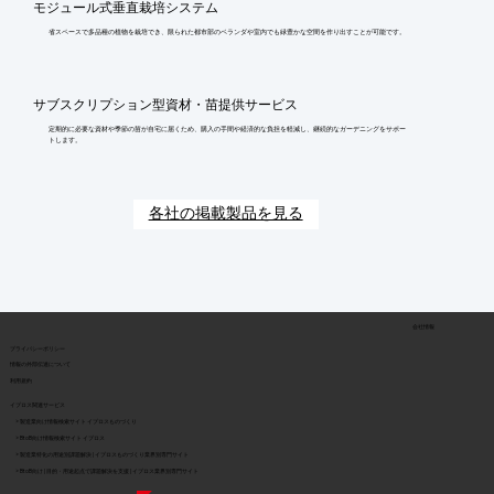
モジュール式垂直栽培システム
省スペースで多品種の植物を栽培でき、限られた都市部のベランダや室内でも緑豊かな空間を作り出すことが可能です。
サブスクリプション型資材・苗提供サービス
定期的に必要な資材や季節の苗が自宅に届くため、購入の手間や経済的な負担を軽減し、継続的なガーデニングをサポー
トします。
各社の掲載製品を見る
会社情報
​プライバシーポリシー
​情報の外部伝達について
利用規約
イプロス関連サービス
> 製造業向け情報検索サイト イプロスものづくり
> BtoB向け情報検索サイト イプロス
> 製造業特化の用途別課題解決 | イプロスものづくり業界別専門サイト
> BtoB向け | 目的・用途起点で課題解決を支援 | イプロス業界別専門サイト