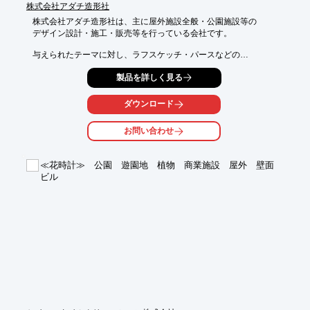
株式会社アダチ造形社
株式会社アダチ造形社は、主に屋外施設全般・公園施設等の

デザイン設計・施工・販売等を行っている会社です。

与えられたテーマに対し、ラフスケッチ・パースなどの

デザインをおこし図面を書いて打ち合わせていきます。

製品を詳しく見る
屋外で培われた30年以上の経験と、扱い慣れた多種多様な素材と

地域との適合性からデザイン、制作します。

ダウンロード
【事業内容】

お問い合わせ
■屋外施設全般・公園施設等のデザイン設計・施工・販売

■東屋・パーゴラ・ベンチ・休憩施設・SIGNデザイン・炊事施設
etc

≪花時計≫ 公園 遊園地 植物 商業施設 屋外 壁面
■各種造形物(オブジェ・モニュメント等)企画・設計・製造

ビル
■レリーフ制作・擬木製品・擬石製品・ＦＲＰ製品の制作・修繕

■模型制作・縄文式土器レプリカ制作 企画・設計・製造

■ユニット型トイレ・パブリックトイレ　デザイン・設計・製造

※詳しくはカタログをご覧頂くか、お気軽にお問い合わせ下さ
い。