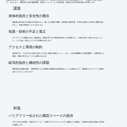
す。これにより、高齢者の心身の健康増進、地域コミュニティとの交流促進、緑豊かな生活空間の創出を目指します。
​課題
身体的負担と安全性の懸念
高齢者は体力低下や身体の不自由さから、重い土や資材の運搬、長時間の屈伸作業、不安定な場所での作業に困難を感じ
やすく、転倒や怪我のリスクがあります。
知識・技術の不足と孤立
ガーデニングの経験が少ない高齢者は、植物の育て方や病害虫対策などの知識がなく、失敗を恐れて始められなかった
り、一人で悩んで孤立したりする可能性があります。
アクセスと環境の制約
都市部では、十分な広さの庭や日当たりの良い場所が確保しにくく、また、公共交通機関での資材運搬や、近隣住民との
騒音・景観に関するトラブルも懸念されます。
経済的負担と継続性の課題
園芸用品や植物の購入、維持管理にかかる費用が高齢者の経済状況によっては負担となり、継続的なガーデニング活動の
妨げとなることがあります。
​対策
バリアフリー化された園芸スペースの提供
手すり付きの作業台、高設式プランター、車椅子でもアクセスしやすい通路などを整備し、身体的な負担を軽減し安全性
を確保します。