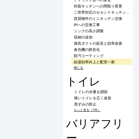
対面キッチンへの間取り変更
二世帯対応のセカンドキッチン設置
賃貸物件のミニキッチン交換
IHへの交換工事
シンクの高さ調整
収納の追加
換気ダクトの延長と効率改善
食洗機の静音化
防汚コーティング
給湯効率向上と配管一新
閉じる
トイレ
トイレの水量を調節
狭いトイレを広く改装
黒ずみの防止
もっと見る（7件）
バリアフリ
ー