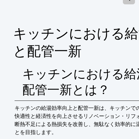
【導入概要】

■対象：全戸(マンション全戸に設置)

■設置箇所：給水管(各戸の止水栓等にマイク
■観察期間：6ヶ月(設置後の経過を定期観察)

※詳しくはPDFをダウンロードしていただ
キッチンにおける給
と配管一新
キッチンにおける給
配管一新とは？
キッチンの給湯効率向上と配管一新は、キッチンで
快適性と経済性を向上させるリノベーション・リフ
断熱不足による熱損失を改善し、無駄なく効率的に
とを目指します。