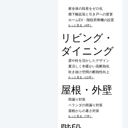
家全体の段差をゼロ化
廊下幅拡張と引き戸への変更
ホームEV・階段昇降機の設置
もっと見る（4件）
リビング・
ダイニング
梁や柱を活かしたデザイン
夏涼しく冬暖かい高断熱化
吹き抜け空間の断熱性向上
もっと見る（11件）
屋根・外壁
雨漏り対策
ベランダの雨漏り対策
屋根からの暑さ対策
もっと見る（7件）