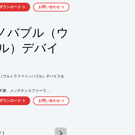
ダウンロード
お問い合わせ
行っております。

ノバブル（ウ
ル）デバイ
気軽にお問い合わせ下さい。
（ウルトラファインバブル）デバイスを

不要、メンテナンスフリーで

含まれる気泡が排水管内の

ダウンロード
お問い合わせ
による腐敗臭を防止します。

しなかった

い、管径縮小による

りの清掃が楽になったと

/ 1