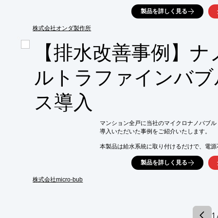
化粧カバーなど、さまざまな製品をご紹介。

製品を詳しく見る
当社では、配管資材販売や、委託加工などを
お困りの方はお気軽にご相談下さい。

株式会社オンダ製作所
【掲載内容(抜粋)】

【排水改善事例】ナ
■ダブルロックジョイント

■スポットカバーシステム

■リフォーム用継手

ルトラファインバブ
※詳しくはPDF資料をご覧いただくか、お
ス導入
マンション全戸に当社のマイクロナノバブル
導入いただいた事例をご紹介いたします。

本製品は給水系統に取り付けるだけで、電源
高い洗浄力を発揮する製品です。生活排水に
製品を詳しく見る
バイオフィルムを剥離し、汚れや嫌気性細菌
導入から6ヶ月経過時点で、高圧洗浄でも解決
株式会社micro-bub
1階の排水逆流リスクや排水口からの不快な臭
異音が解消されました。居住者からも、水回
大変満足の声をいただいています。

1 