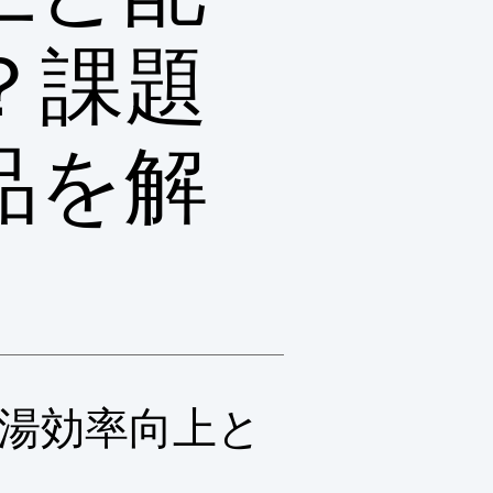
？課題
品を解
湯効率向上と