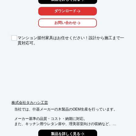
ニーズを最優先にした確かな品質・予算の管理、納期の遵守をお
ダウンロード
約束し

お客様との密なコミュニケーションを大切に細部までこだわった

お問い合わせ
サービスの提供をいたします。

【特長】

マンション据付家具はお任せください！設計から施工まで一
■ご相談・お見積り無料

貫対応可。
■法人・個人問わず

■ご要望に応じた柔軟な対応

■スピード重視のアフターフォロー

※詳しくはPDFをダウンロードしていただくか、お気軽にお問い
合わせください。
株式会社タカハシ工芸
当社では、什器メーカーの木製品のOEM生産を行っています。

メーカー基準の品質・コスト・納期に対応。

また、キッチン用ウレタン扉や、理美容室向けの収納など、

多品種少量生産に対応しています。

製品を詳しく見る