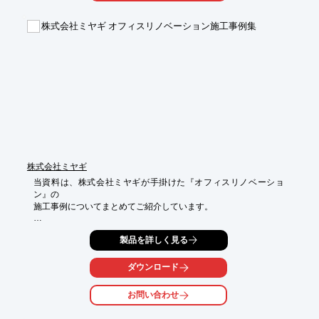
株式会社ミヤギ オフィスリノベーション施工事例集
株式会社ミヤギ
当資料は、株式会社ミヤギが手掛けた『オフィスリノベーショ
ン』の

施工事例についてまとめてご紹介しています。

今までの無機質なタイル貼りのイメージから一新し、温かみを感
製品を詳しく見る
じられる

木目調のトイレにリニューアルした「海運業 S社様」の事例をは
じめ、

ダウンロード
店舗内装のリニューアルを行った「T不動産様 店舗」など、全5
例を写真を

お問い合わせ
用いて詳しく掲載しています。
