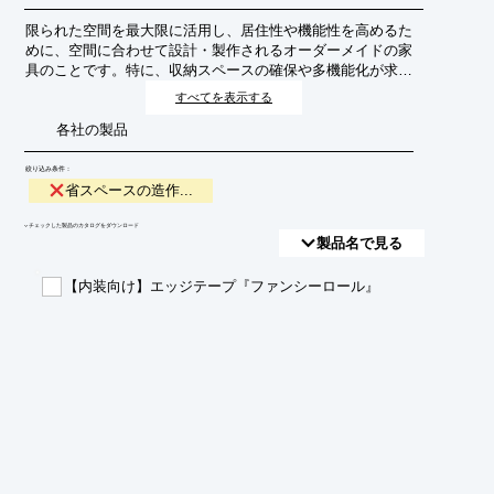
限られた空間を最大限に活用し、居住性や機能性を高めるた
めに、空間に合わせて設計・製作されるオーダーメイドの家
具のことです。特に、収納スペースの確保や多機能化が求め
られる現代の住宅事情において、その重要性が増していま
すべてを表示する
す。
各社の製品
絞り込み条件：
省スペースの造作...
​▼チェックした製品のカタログをダウンロード
製品名で見る
【内装向け】エッジテープ『ファンシーロール』