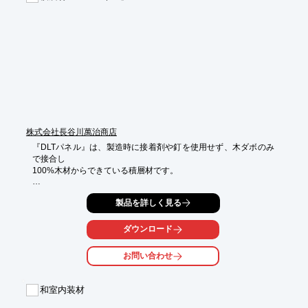
※詳しくはPDFをダウンロードしていただくか、お気軽にお問い
合わせください。
株式会社長谷川萬治商店
『DLTパネル』は、製造時に接着剤や釘を使用せず、木ダボのみ
で接合し

100%木材からできている積層材です。

床、壁、屋根などの構造材として、また木の風合いを活かした現
製品を詳しく見る
わしの

意匠材として活用が可能です。

ダウンロード
建物の構造材から内装材、家具などインテリア用途まで、多彩な
用途に

お問い合わせ
活用ができます。

【特長】

和室内装材
■木ダボ接合

■シンプルな工程で製造
