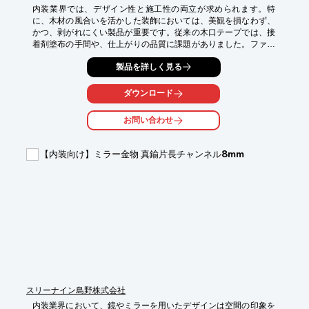
内装業界では、デザイン性と施工性の両立が求められます。特
に、木材の風合いを活かした装飾においては、美観を損なわず、
かつ、剥がれにくい製品が重要です。従来の木口テープでは、接
着剤塗布の手間や、仕上がりの品質に課題がありました。ファン
シーロール TR-1X（粘着付き）タイプは、これらの課題を解決し
製品を詳しく見る
ます。

【活用シーン】

ダウンロード
*   木製家具の装飾

*   内装ドアの木口面

お問い合わせ
*   壁面パネルの木口面

*   店舗什器の装飾

【内装向け】ミラー金物 真鍮片長チャンネル8mm
【導入の効果】

*   作業時間の短縮

*   仕上がりの品質向上

*   コスト削減

*   剥がれにくく、美しい仕上がり

※現物サンプル付きカタログは有償になりました。

　弊社オンラインショッピングサイトから、または、販売代理店
様を通じてご購入下さい。

　なお、印刷版のカタログは無償で提供させていただきますの
で、お問い合わせの際にその旨明記して下さい。
スリーナイン島野株式会社
内装業界において、鏡やミラーを用いたデザインは空間の印象を