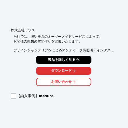
■二面サンダー：1基

※詳しくはPDF資料をご覧いただくか、お気軽にお問い合わせ下
さい。
株式会社ラソス
当社では、照明器具のオーダーメイドサービスによって、

お客様の理想の空間作りを実現いたします。

デザインシャンデリアをはじめアンティーク調照明・インダスト
リアル風照明・

製品を詳しく見る
LED照明やLEDミラー、ダウンライトなどもオーダーメイド可能
です。

ダウンロード
ご要望の際はお気軽に、お問い合わせください。

お問い合わせ
【納品実績】

■ホテル

■商業施設

【納入事例】mesure
■店舗

■飲食店

■住宅メーカー　など

※詳しくは、お気軽にお問い合わせください。