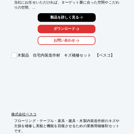
当社にお任せいただければ、ターゲット層に合った空間やこだわ
りの空間、

清潔感溢れる空間など、お客様のご要望をしっかりとカタチにす
製品を詳しく見る
ることが可能です。

まずはお客様の想いを当社にお聞かせください。

ダウンロード
【取扱品目】

お問い合わせ
■戸建て住宅

　・クロスの張り替え・床の張り替え・間仕切りの変更　など

■オフィス

木製品 住宅内装造作材 キズ補修セット 【ベスコ】
　・フロア全体の改修から、部分的な補修まで

■マンション・アパート

　・クロスの張り替え・床材の張り替え　など

※詳しくは、お気軽にお問い合わせください。
株式会社ベスコ
フローリング・テーブル・家具・建具・木製内装造作材のキズや
欠損を補修し美観と機能を回復させるための業務用補修剤セット
です。
