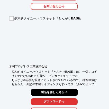
豊富なコーディネート実績がございますので、お客様のご要望に
お問い合わせ
合った

空間をプロのコーディネーターが実現いたします。

多木的タイニーハウスキット『とんがりBASE』
【特長】

■多数の家具雑貨を管理

■お客様の欲しいときに欲しいものをご提供できる体制

■1回あたりのレンタルコーディネート代を大幅に抑えることがで
きる

■豊富なコーディネート実績がある

■お客様のご要望に合った空間をプロのコーディネーターが実現

※詳しくはPDF資料をご覧いただくか、お気軽にお問い合わせ下
さい。
木村プログレス工業株式会社
多木的タイニーハウスキット『とんがりBASE』は、一切ノコギ
リを使わないDIYも可能な、プレカットキットです！

あらかじめ必要な長さにカットされていているので、 構造躯体は
もちろん、外壁の木製サイディングもすべて加工済みでセルフビ
ルドしやすい仕様です。

製品を詳しく見る
【特長】

■安心の「Made in Japan」

ダウンロード
■シンプル構造かつ外圧に対して非常に強固

■狭すぎず広すぎない、ちょうどいい空間
