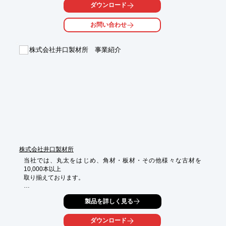
また、製品の紹介のほかに、主な使用素材についてやよくあるご
ダウンロード
質問

なども掲載しております。是非、ご一読ください。

お問い合わせ
【掲載内容(一部)】

■Concept 紙建材でつくる新しいスタンダード

株式会社井口製材所 事業紹介
■Our Products 製品について

■Material 主な使用素材

■Shelf 収納・ディスプレイ棚

■Kids キッズインテリア

※詳しくはPDF資料をご覧いただくか、お気軽にお問い合わせ下
さい。
株式会社井口製材所
当社では、丸太をはじめ、角材・板材・その他様々な古材を
10,000本以上

取り揃えております。

古材は全て自社で解体から釘抜き、洗浄、屋根の下での乾燥や保
製品を詳しく見る
管まで

一貫して行いコストの削減に取り組んでおります。

ダウンロード
また、専任の担当者が良質な古材かどうかを丹念にチェックし