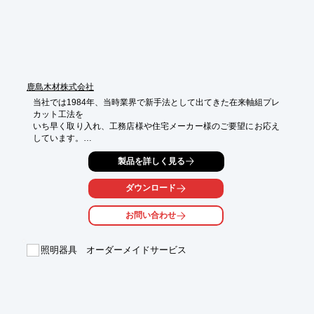
い。
鹿島木材株式会社
当社では1984年、当時業界で新手法として出てきた在来軸組プレ
カット工法を

いち早く取り入れ、工務店様や住宅メーカー様のご要望にお応え
しています。

木材産地である天竜で木材業を営む数社と「天竜プレカット事業
製品を詳しく見る
協同組合」を

設立し、オートメーション化した工場で木材加工(プレカット)を
ダウンロード
しています。

お問い合わせ
また、レーザー加工機を使ってコースターやホビーなどの小物か
らサインなど

オリジナリティ溢れるさまざまなデザインも可能です。

照明器具 オーダーメイドサービス
【保有設備(一部)】

■製材機：2基

■送材車：1基

■一面プレーナー：1基

■二面プレーナー：5基
