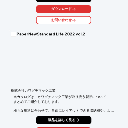
ご要望の際はお気軽にお問い合わせください。

ダウンロード
【その他の事業】

■木製品OEM生産事業

お問い合わせ
■オーダー家具事業

■空間提案事業

■キッチンリフォーム事業

PaperNewStandard Life 2022 vol.2
■オプションパーツ事業

※詳しくはPDFをダウンロードしていただくか、お気軽にお問い
合わせください。
株式会社カワグチマック工業
当カタログは、カワグチマック工業が取り扱う製品について

まとめてご紹介しております。

様々な用途に合わせて、自由にレイアウトできる収納棚や、より
快適な

製品を詳しく見る
機能を追加した、吸音パネル付きワークブースなど多数掲載。
