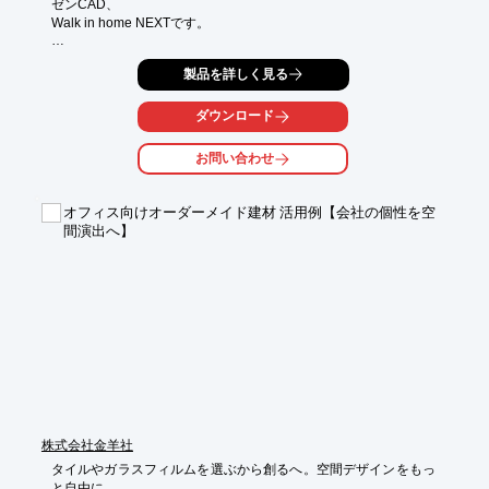
ゼンCAD、

Walk in home NEXTです。

Walk in home NEXTはシーンを選びません。

製品を詳しく見る
住宅営業・建築設計・リフォーム…お客様とあなたの要望を叶え
る、住宅作りに必要な機能が、かつてない操作スピードで実現で
きます。

ダウンロード
【特徴】

お問い合わせ
○スピーディーな提案

○採光・換気・耐力壁配置のチェックもワンタッチ

○豊かな表現力

オフィス向けオーダーメイド建材 活用例【会社の個性を空
○難しいソフトを覚えなくてもいい

間演出へ】
○お客様の希望をビジュアル化

詳しくはお問い合わせ、またはカタログをダウンロードしてくだ
さい。
株式会社金羊社
タイルやガラスフィルムを選ぶから創るへ。空間デザインをもっ
と自由に。
