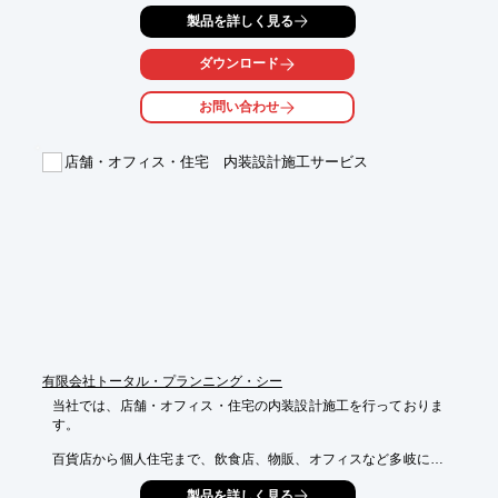
フリーハンドで描いた図面でも、CADを使用して描いた図面も、

製品を詳しく見る
プランの形状が分かるものであれば、幅広く承ります。

当社スタッフにも建築知識があるため、柔軟な対応が可能。

さらに、高品質で低価格を実現します。

ダウンロード
また、「作成例」や「料金プラン」などもご紹介しております。

お問い合わせ
【特長】

■依頼時の図面は、"超"ラフでOK

店舗・オフィス・住宅 内装設計施工サービス
■手描き調パースが標準

■施主様が安心する内容を盛り込む

■納品はパワーポイント用ファイルとPDFファイル

■iPadやAndroid端末では、Microsoft社公式のPowerPointの

　アプリを使用してプレゼンにそのまま活用可能

※詳しくはPDF資料をご覧いただくか、お気軽にお問い合わせ下
さい。
有限会社トータル・プランニング・シー
当社では、店舗・オフィス・住宅の内装設計施工を行っておりま
す。

百貨店から個人住宅まで、飲食店、物販、オフィスなど多岐に渡
る経験があり、

製品を詳しく見る
設計から管理までトータルプランニングが可能。
