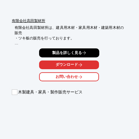
気持ちをより高めてくれそうです。

※詳しくはPDF資料をご覧いただくか、お気軽にお問い合わせ下
さい。
有限会社高田製材所
有限会社高田製材所は、建具用木材・家具用木材・建築用木材の
販売

・ツキ板の販売を行っております。

三代に渡って受け継がれてきた目利き力と、多品種の木材取扱経
製品を詳しく見る
験による

豊富な知識で、適材適所の木材を提供。

ダウンロード
また、オーダー加工にも対応しておりますので、ご要望の際は

お気軽にお問い合わせください。

お問い合わせ
【事業内容】

■建具用木材・家具用木材・建築用木材の販売・ツキ板の販売

木製建具・家具・製作販売サービス
※詳しくはPDFをダウンロードして頂くか、お問い合わせくださ
い。