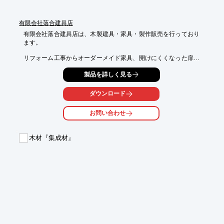
有限会社落合建具店
有限会社落合建具店は、木製建具・家具・製作販売を行っており
ます。

リフォーム工事からオーダーメイド家具、開けにくくなった扉や
ふすまなどの

製品を詳しく見る
建具の調整、障子・ふすまの張替えなどトータルにサポート。

とにかく親切丁寧をモットーに対応させていただきますので、ご
ダウンロード
要望の際は

お気軽にお問い合わせください。

お問い合わせ
【サービス内容】

■リフォーム工事

木材『集成材』
■オーダーメイド家具

■建具の調整

■障子・ふすま張替え

※詳しくはPDFをダウンロードして頂くか、お問い合わせくださ
い。