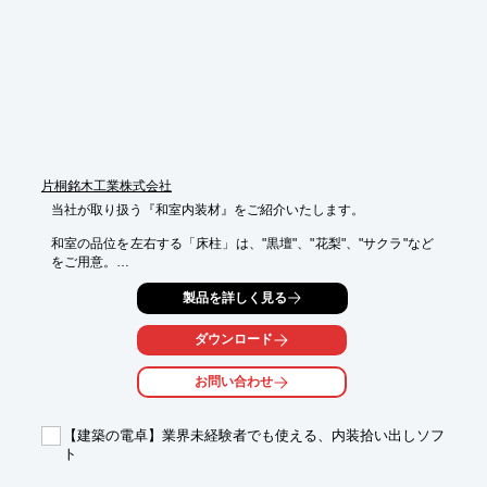
■製造時に接着剤や釘は不使用

■多彩な用途に活用が可能

■用途やご要望に合わせた断面形状に対応

※詳しくはPDF資料をご覧いただくか、お気軽にお問い合わせ下
さい。
片桐銘木工業株式会社
当社が取り扱う『和室内装材』をご紹介いたします。

和室の品位を左右する「床柱」は、"黒壇"、"花梨"、"サクラ"など
をご用意。

他に「桧かぶせ柱」や「天然木化粧合板」、「格子枠建具」など
製品を詳しく見る
豊富に

取り揃えております。

ダウンロード
片桐銘木工業は、日本の伝統の中、現代の技術力を融合させ、銘
木の温もりを

お問い合わせ
限りなく活かし、本物の和室を創造致します。

【ラインアップ（一部）】

【建築の電卓】業界未経験者でも使える、内装拾い出しソフ
■床柱［黒壇、花梨、サクラ など］

ト
■床框［柴壇、欅、春慶、黒カシュー面皮 など］

■桧かぶせ柱／オークかぶせ柱
