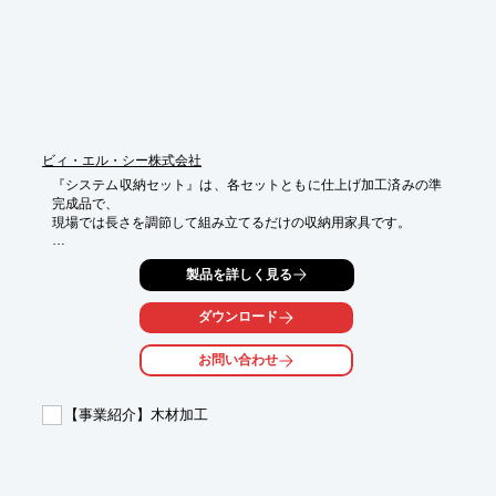
せ下さい。

↓HPに操作紹介動画掲載あり
ビィ・エル・シー株式会社
『システム収納セット』は、各セットともに仕上げ加工済みの準
完成品で、

現場では長さを調節して組み立てるだけの収納用家具です。

見た目にも高級感のある木製丸棒を採用しており、使い慣れた木
製品を詳しく見る
工工具での

取り付けが可能です。

ダウンロード
また、よごれやカビ防止の為、天板にシナ柄の仕上材を使用して
います。

お問い合わせ
【特長】

■最小限の工具で取り付け可能

【事業紹介】木材加工
■あらゆる工法の住宅、間口に対応

■必要部材を1ケースにパッケージ

■収納部をイメージアップ

※詳しくはカタログをご覧頂くか、お気軽にお問い合わせくださ