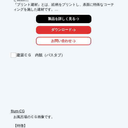
『プリント建材』とは、絵柄をプリントし、表面に特殊なコーテ
ィングを施した建材です。

焼き物のタイルでは、コスト・納期などを理由に実現が難しかっ
製品を詳しく見る
た多彩な表現を【CRIOS】で可能にしました。

　＜　オフィスではこんな空間演出が可能です！　＞

ダウンロード
　　●会社イメージを反映したエントランスの壁面や柱などに

　　●従業員のモチベーションを高める個性的なワークスペース
お問い合わせ
に

　　●目隠しフィルムにもオリジナルデザインや統一感のあるデ
ザインで、会議室にも気遣いを

建築ＣＧ 内観（バスタブ）
　　●企業独自のイメージを反映するサイン表現で、食堂にも独
自性を

　⇒CRIOSならコーポレートカラーやロゴ、サインなどを再現し
たタイルから、企業のオリジナル柄、

　　コーポレートイメージを伝えるサインまで、会社の個性を活
かしながら、オフィス全体で統一感のあるイメージづくりを。

＊施工事例付きの総合カタログは［PDFダウンロード］からスグ
にご覧いただけます。
filum-CG
お風呂場のＣＧ画像です。

【特徴】
