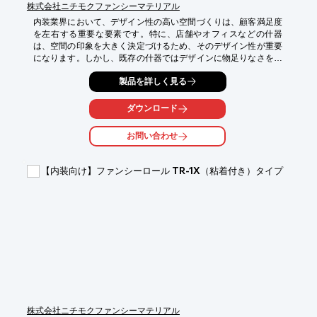
株式会社ニチモクファンシーマテリアル
内装業界において、デザイン性の高い空間づくりは、顧客満足度
を左右する重要な要素です。特に、店舗やオフィスなどの什器
は、空間の印象を大きく決定づけるため、そのデザイン性が重要
になります。しかし、既存の什器ではデザインに物足りなさを感
じたり、コストや耐久性に課題を感じることもあるでしょう。エ
製品を詳しく見る
ッジテープ『ファンシーロール』は、本物の木を使用すること
で、什器のデザイン性を高め、空間全体のグレードアップを実現
します。

ダウンロード
【活用シーン】

お問い合わせ
・店舗のカウンターや陳列棚

・オフィスの受付や会議テーブル

・住宅の収納棚やドア

【内装向け】ファンシーロール TR-1X（粘着付き）タイプ
【導入の効果】

・什器のデザイン性が向上し、空間の価値を高める

・本物の木の質感が、高級感と温かみを演出

・コストを抑えながら、什器をグレードアップ

・耐久性が向上し、長期的な利用が可能
株式会社ニチモクファンシーマテリアル