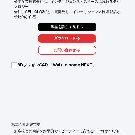
橋本産業株式会社は、インテリジェンス・スペースに関わるテク
ノロジー

会社、CELLOLOGYと共同開発し、インテリジェンス技術製品と
伝統的な住宅

材料をあわせた、革新的な新型スペース・デザインサービスを提
製品を詳しく見る
供します。

伝統的な家具や建築材料に自然な木材表面を施し、お好きな文
ダウンロード
字、絵画

及び図柄を描くことが可能。

お問い合わせ
また、化学製品の初期接触に対する易しさと、生活習慣を変える
ことなく

3DプレゼンCAD 「Walk in home NEXT」
誰でも簡単に使えるヒューマナイズドデザインの製品を提供いた
します。

※詳しくはPDFをダウンロードして頂くか、お気軽にお問い合わ
せ下さい。
株式会社木建市場
お客様との商談を効果的でスピーディーに変える一それが3Dプレ