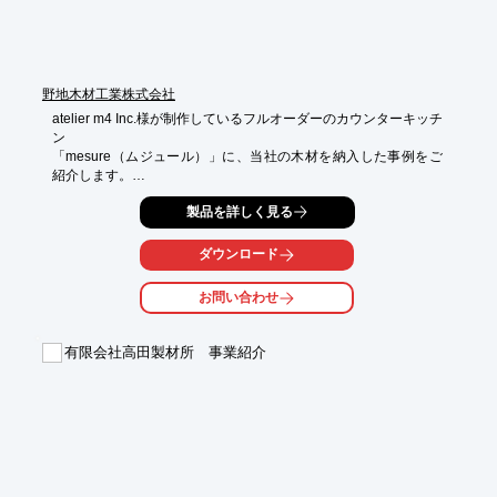
野地木材工業株式会社
atelier m4 Inc.様が制作しているフルオーダーのカウンターキッチ
ン

「mesure（ムジュール）」に、当社の木材を納入した事例をご
紹介します。

長さ1820mm×巾910mm×厚み15～20mm程度の大きさの巾接ぎ
製品を詳しく見る
材を探されて

いて、また、コストは出来るだけ抑えたいとのことで、節などの
ダウンロード
欠点も

大きすぎなければ良いという条件をいただきました。

お問い合わせ
そこで、小さな節が入り、抜け節には埋木処理を施している杉の
巾接ぎ材

有限会社高田製材所 事業紹介
「のじもくまのパネル」（厚み25mm）と、普段は主に背板用に
使われている

パネル（厚み15mm）をご提案。

仕切り板や包丁立てなど、細やかな加工で杉の木目の美しさを引
き出して

いただいています。引き出しを開けた時の香りも相まって、キッ
チンに向かう
