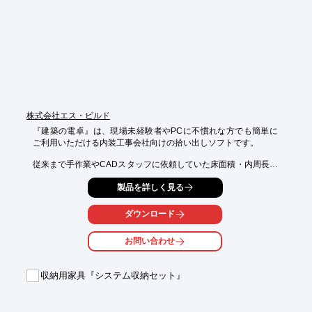
■塗装技術を活かした製品

※詳しくはPDF資料をご覧いただくか、お気軽にお問い合わせ下
さい。
株式会社エス・ビルド
『建築の電卓』は、現場未経験者やPCに不慣れな方でも簡単に
ご利用いただける内装工事会社向けの拾い出しソフトです。

従来まで手作業やCADスタッフに依頼していた床面積・内周長・
壁面積

製品を詳しく見る
などの躯体情報を瞬時に計算可能。

その他、タイル形状やロール計状の内装材料も自動で計算できま
す。​

ダウンロード
【ポイント】

お問い合わせ
■特殊な技術は一切不要で、【現場未経験者】でもカンタンに拾
える

■月額3,500円～導入できるため、気軽にスタートできる

収納用家具『システム収納セット』
■速い・正確・見やすい

※詳しくはPDFをダウンロードして頂くか、お気軽にお問い合わ