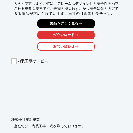
大きく左右します。特に、フレームはデザイン性と安全性を両立
させる重要な要素です。美観を損なわず、かつ安全に鏡を固定で
きる製品が求められています。当社の【真鍮片長チャンネル
8mm】は、5mm鏡に対応し、切断・加工も可能です。内装デザ
製品を詳しく見る
インの可能性を広げ、高品質な空間作りに貢献します。

【活用シーン】

ダウンロード
・店舗の内装

・住宅の玄関やリビング

お問い合わせ
・商業施設の鏡面仕上げ

・家具のデザイン

・壁面装飾

内装工事サービス
【導入の効果】

・真鍮ならではの高級感

・鏡を安全に固定

・自由なデザインに対応

・空間の価値向上
株式会社裕新総業
当社では、内装工事一式を承っております。
