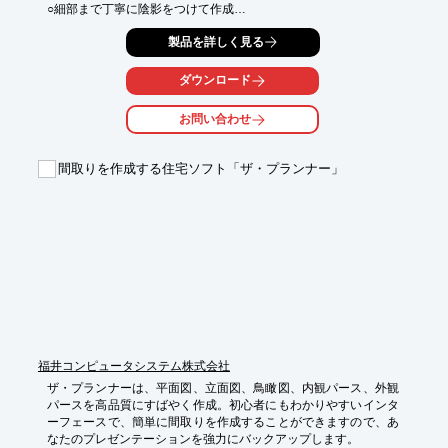
○細部まで丁寧に陰影をつけて作成

○マンション・個人宅一戸建ともにリビングや玄関まで、様々な
製品を詳しく見る
内観の作成実績があります

○サイトＨＰに業務や趣味で作成したサンプル画像がＵＰされて
いますのでご覧ください

ダウンロード
●その他機能や詳細については、お問い合わせ下さい
お問い合わせ
間取りを作成する住宅ソフト「ザ・プランナー」
福井コンピュータシステム株式会社
ザ・プランナーは、平面図、立面図、鳥瞰図、内観パース、外観
パースを高品質にすばやく作成。初心者にもわかりやすいインタ
ーフェースで、簡単に間取りを作成することができますので、あ
なたのプレゼンテーションを強力にバックアップします。