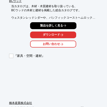
BCウッド
当カタログは、木材・木質建材を取り扱っている、

BCウッドの木材と建材を掲載した総合カタログです。

ウェスタンレッドシダーや、パシフィックコーストヘムロックな
どの木材や

製品を詳しく見る
ランバー材、家具・内装材などの建材まで、幅広く取り揃えてお
ります。

ダウンロード
ご要望の際はお気軽にお問い合わせください。

お問い合わせ
【掲載内容】

■木材

　・ウェスタンレッドシダー

『家具・空間・建材』
　・パシフィックコーストヘムロック

　・ダグラスファー

　・パイン　など

※詳しくはPDFをダウンロードしていただくか、お気軽にお問い
合わせください。
橋本産業株式会社