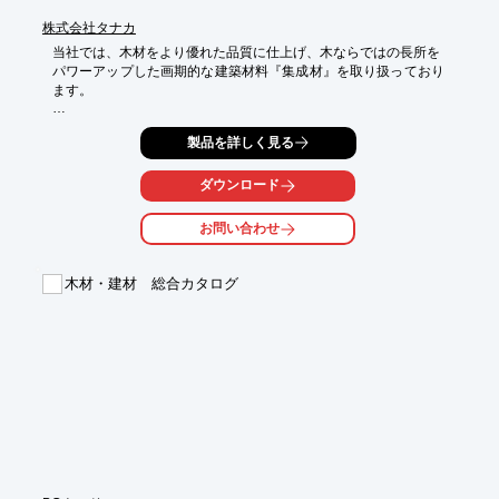
株式会社タナカ
当社では、木材をより優れた品質に仕上げ、木ならではの長所を

パワーアップした画期的な建築材料『集成材』を取り扱っており
ます。

天然乾燥に加え乾燥装置により充分な乾燥を行っているため、

製品を詳しく見る
反り、割れを防ぎ、強度アップを実現。

また天然木から作られているため、 見た目にやわらかく、

ダウンロード
さらに吸音効果、 調湿効果に優れています。

お問い合わせ
【特長】

■高品質

■天然木：吸音効果、 調湿効果に優れている

木材・建材 総合カタログ
■強度アップ

■銘木級の材料を使用

※詳細については、お気軽にお問い合わせください。