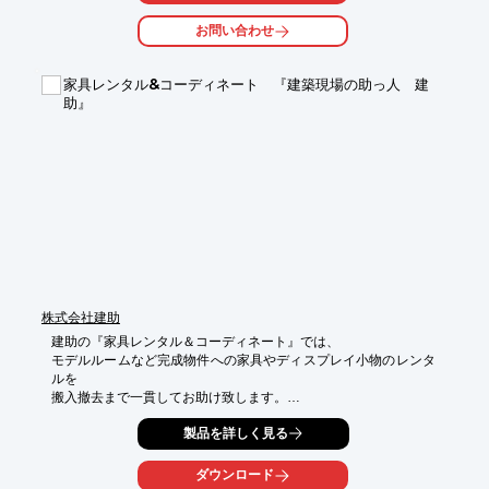
て、安定した

お問い合わせ
品質をお届け致します。

古材をご要望の際は、当社までお気軽にお問い合わせ下さい。

家具レンタル&コーディネート 『建築現場の助っ人 建
【事業内容】

助』
■ 木材の製材・加工

■ 木材販売

■ 古材販売

※詳しくはお問い合わせ、またはカタログをダウンロードしてく
ださい。
株式会社建助
建助の『家具レンタル＆コーディネート』では、

モデルルームなど完成物件への家具やディスプレイ小物のレンタ
ルを

搬入撤去まで一貫してお助け致します。

建助では、多数の家具雑貨を管理しているので、お客様の欲しい
製品を詳しく見る
ときに

欲しいものをご提供できる体制がございます。

ダウンロード