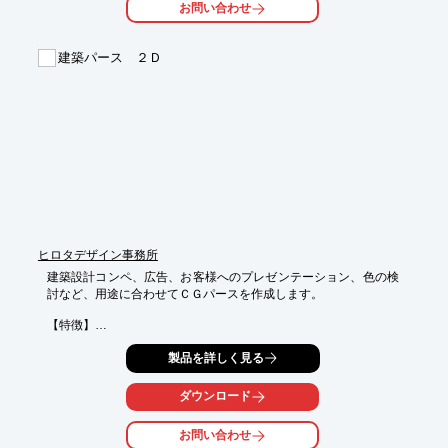
お問い合わせ
【全国販売施工店を募集中！】

建築パース ２Ｄ
※詳しくはPDF資料をご覧いただくか、お気軽にお問い合わせ下
さい。
ヒロタデザイン事務所
建築設計コンペ、広告、お客様へのプレゼンテーション、色の検
討など、用途に合わせてＣＧパースを作成します。

【特徴】

○CAD図面にPhotoShpoで素材を貼っています

製品を詳しく見る
○計画図、住宅など小規模物件に

●その他機能や詳細については、お問い合わせ下さい
ダウンロード
お問い合わせ