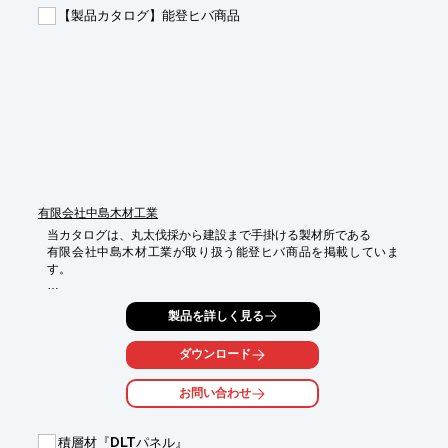
【掲載事例】

【製品カタログ】能登ヒバ商品
■海運業 S社様

■T不動産様 店舗

■リース業 K産業様

■N法律事務所様

■J商会株式会社様

※詳しくはPDF資料をご覧いただくか、お気軽にお問い合わせく
ださい。
有限会社中島木材工業
当カタログは、丸太伐採から建設まで手掛ける製材所である

有限会社中島木材工業が取り扱う能登ヒバ商品を掲載していま
す。

能登ヒバの中のカナアテという希少な樹種のみをスライスした

製品を詳しく見る
woodスライスチップ『能登の香りHIBA』と、オーダーメイドの

能登ヒバカッティングボードを各種ラインアップしております。

ダウンロード
ご要望の際はお気軽に、お問い合わせください。

お問い合わせ
【掲載製品】

■能登の香りHIBA（woodスライスチップ）

■オーダーメイド 能登ヒバカッティングボード

積層材『DLTパネル』