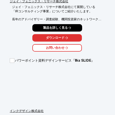
ジェイ・フェニックス・リサーチ株式会社
ジェイ・フェニックス・リサーチ株式会社にて展開している

「IRコンサルティング事業」についてご紹介いたします。

長年のアドバイザリー・調査経験、機関投資家のネットワーク、

内外の金融機関のネットワークを活かして、一流の証券アナリス
製品を詳しく見る
ト

の視点でコンサルティングを実施しております。

ダウンロード
ご要望の際はお気軽にお問い合わせください。

お問い合わせ
【事業内容】

■企業調査事業

■IRコンサルティング事業

パワーポイント資料デザインサービス『Biz SLIDE』
※詳しくはPDFをダウンロードしていただくか、お気軽にお問い
合わせください。
インクデザイン株式会社