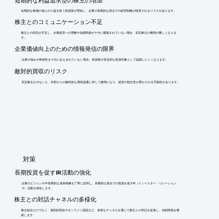
短期的な利益追求型の株主の増加
短期的な株価の値上がり益を狙う投資家が増加し、企業の長期的な視点での経営戦略が阻害されるリスクがあります。
株主とのコミュニケーション不足
株主との対話が不足し、企業経営への理解や信頼関係が十分に構築されていない場合、安定株主の獲得が難しくなりま
す。
企業価値向上のための情報発信の限界
企業の強みや将来性を十分に伝えきれていない場合、投資家が安定的な投資対象として認識しにくくなります。
敵対的買収のリスク
安定株主が少ないと、外部からの敵対的な買収提案に対して脆弱になり、経営の独立性が脅かされる可能性があります。
​対策
長期投資を促すIR活動の強化
企業のビジョンや中長期的な成長戦略を丁寧に説明し、長期的な視点での投資を促すIR（インベスター・リレーション
ズ）活動を強化します。
株主との対話チャネルの多様化
株主総会だけでなく、個別説明会やオンライン面談など、多様なチャネルを通じて株主との対話を促進し、信頼関係を構
築します。