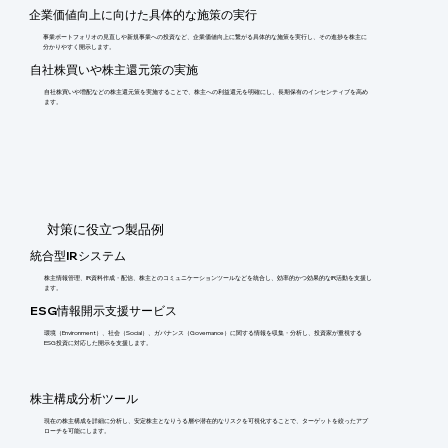
企業価値向上に向けた具体的な施策の実行
事業ポートフォリオの見直しや新規事業への投資など、企業価値向上に繋がる具体的な施策を実行し、その進捗を株主に
分かりやすく開示します。
自社株買いや株主還元策の実施
自社株買いや増配などの株主還元策を実施することで、株主への利益還元を明確にし、長期保有のインセンティブを高め
ます。
​対策に役立つ製品例
統合型IRシステム
株主情報管理、IR資料作成・配信、株主とのコミュニケーションツールなどを統合し、効率的かつ効果的なIR活動を支援し
ます。
ESG情報開示支援サービス
環境（Environment）、社会（Social）、ガバナンス（Governance）に関する情報を収集・分析し、投資家が重視する
ESG投資に対応した開示を支援します。
株主構成分析ツール
現在の株主構成を詳細に分析し、安定株主となりうる層や潜在的なリスクを可視化することで、ターゲットを絞ったアプ
ローチを可能にします。