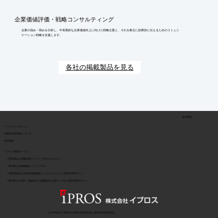
企業価値評価・戦略コンサルティング
企業の強み・弱みを分析し、中長期的な企業価値向上に向けた戦略立案と、それを株主に効果的に伝えるためのコミュニ
ケーション戦略を支援します。
各社の掲載製品を見る
会社情報
​プライバシーポリシー
​情報の外部伝達について
利用規約
イプロス関連サービス
> 製造業向け情報検索サイト イプロスものづくり
> BtoB向け情報検索サイト イプロス
> 製造業特化の用途別課題解決 | イプロスものづくり業界別専門サイト
> BtoB向け | 目的・用途起点で課題解決を支援 | イプロス業界別専門サイト
COPYRIGHT © IPROS CORPORATION ALL RIGHTS RESERVED