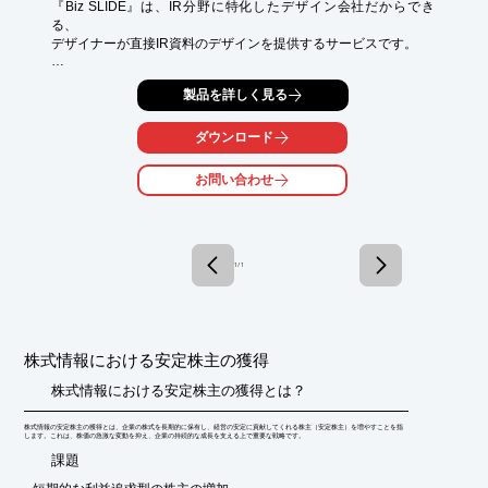
『Biz SLIDE』は、IR分野に特化したデザイン会社だからでき
る、

デザイナーが直接IR資料のデザインを提供するサービスです。

培ったデザインスキルで情報を整理してデザインを実施。

製品を詳しく見る
わかりやすさという機能が備わった資料は自然と機能美を備えま
す。

ダウンロード
また当社は、IR関連の制作物に特化したデザインチームなので、

資料を元にした株主通信や、webコンテンツへの流用も企画から

お問い合わせ
デザイン、コーディングまで社内で行えます。

【当社の特長】

■内部のデザイナーだから意図が伝わる

■デザイナー直結だからレスポンスが速い

1 / 1
■IR特化のチームだから資料以外の制作も可能

※詳しくはPDFをダウンロードして頂くか、お気軽にお問合せく
ださい。
株式情報における安定株主の獲得
株式情報における安定株主の獲得とは？
株式情報の安定株主の獲得とは、企業の株式を長期的に保有し、経営の安定に貢献してくれる株主（安定株主）を増やすことを指
します。これは、株価の急激な変動を抑え、企業の持続的な成長を支える上で重要な戦略です。
​課題