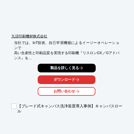
■20年以上にわたる経験が活かされた、さらに確実な出力

■熱影響が少ないLED光源と専用に開発されたインクセットによ
り

　幅広い用途に対応

※詳しくはPDF資料をご覧いただくか、お気軽にお問い合わせ下
さい。
九活印刷機材株式会社
当社では、IoT技術、自己学習機能によるイージーオペレーショ
ンで

高い生産性と印刷品質を実現する印刷機『リスロンGX／Gアドバ
ンス』を

取り扱っております。

製品を詳しく見る
「コネクテッド・オートメーション」コンセプトに基づき、工程
間の

ダウンロード
連携強化・最適化、上位システムからの情報を基にしたプリセッ
トによる

お問い合わせ
高度な自動化を実現し、印刷工程全体の生産性向上に貢献いたし
ます。

【ブレード式キャンバス洗浄装置導入事例】キャンバスロー
ご要望の際はお気軽に、お問い合わせください。

ル
【特長】

■「KP-コネクト プロ」との連携強化によるジョブデータの自動
プリセット

■操作画面を統合化し、オペレーターの使いやすさを追求したUI
