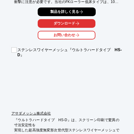
衝撃に注意が必要です。当社のFKローラー低床タイプは、100V
電源で使用でき、手動ハンドルも標準装備しているため、設置場
製品を詳しく見る
所を選ばず、安全な搬入作業をサポートします。

【活用シーン】

ダウンロード
・大型印刷機の搬入・搬出

・工場内での印刷機の移動

お問い合わせ
・天井クレーンがない場所での設置

【導入の効果】

ステンレスワイヤーメッシュ『ウルトラハードタイプ HS-
・100V電源で手軽に利用可能

D』
・ウレタン車輪で床を傷つけにくい

・手動ハンドルで微調整が可能
アサダメッシュ株式会社
『ウルトラハードタイプ　HS-D』は、スクリーン印刷で驚異の
寸法安定性を

実現した超高強度無変形次世代型ステンレスワイヤーメッシュで