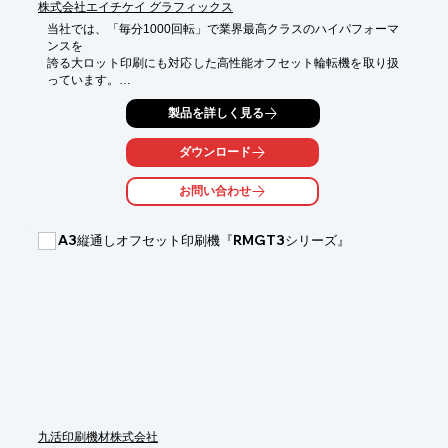
※詳しくはカタログダウンロード又はお気軽にお問い合わせ下さ
株式会社エイチケイ グラフィックス
い。
当社では、「毎分1000回転」で業界最高クラスのハイパフォーマ
ンスを

誇る大ロット印刷にも対応した高性能オフセット輪転機を取り扱
っています。

埼玉県の自社工場には、高性能オフセット輪転機とキャリアを積
製品を詳しく見る
んだ

オペレーターが待機。

ダウンロード
24時間体制で、大量印刷、店舗や地域施策ごとに版を差し替えた
お問い合わせ
折込み

チラシの印刷などにも対応いたします。

A3縦通しオフセット印刷機『RMGT3シリーズ』
【特長】

■世界最高クラスの水準を誇るマシン

■ハイパフォーマンスライン

■自社工場で24時間稼働

■印刷と同時加工で効率アップ

※詳しくはPDFをダウンロードしていただくか、お気軽にお問い
合わせください。
九活印刷機材株式会社