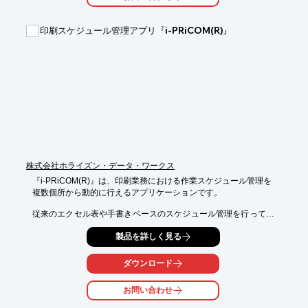
蓄積

■作業の進捗状況を見える化

印刷スケジュール管理アプリ『i-PRiCOM(R)』
■リモート対応だからテレワーク時でも外出先から進捗管理

■売上明細書・納品書・請求書を手軽に作成

※詳しくはPDFをダウンロードして頂くか、お気軽にお問い合わ
せ下さい。
株式会社ホライズン・データ・ワークス
『i-PRiCOM(R)』は、印刷業務における作業スケジュール管理を

複数個所から動的に行えるアプリケーションです。

従来のエクセル表や手書きベースのスケジュール管理を行ってい
る

製品を詳しく見る
印刷業者様の要望から誕生。

スケジュールに記載する項目はカスタマイズが可能なので、

ダウンロード
ユーザーニーズに好適なスケジュール表の作成が簡単に行えま
す。

お問い合わせ
【特長】
