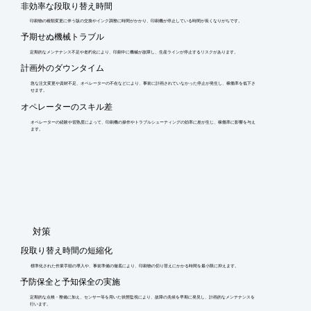
非効率な段取り替え時間
印刷物の種類変更に伴う版の交換やインク調整に時間がかかり、印刷機が停止している時間が長くなりがちです。
予期せぬ機械トラブル
定期的なメンテナンス不足や老朽化により、印刷中に機械が故障し、生産ラインが停止するリスクがあります。
計画外のダウンタイム
急な注文変更や資材不足、オペレーターの不在などにより、事前に計画されていなかった停止が発生し、稼働率を低下さ
せます。
オペレーターのスキル差
オペレーターの経験や習熟度によって、印刷機の操作やトラブルシューティングの効率に差が生じ、稼働率に影響を与え
ます。
​対策
段取り替え時間の短縮化
標準化された作業手順の導入や、事前準備の徹底により、印刷物の切り替えにかかる時間を最小限に抑えます。
予防保全と予知保全の実施
定期的な点検・整備に加え、センサー等を用いた状態監視により、故障の兆候を早期に発見し、計画的なメンテナンスを
行います。