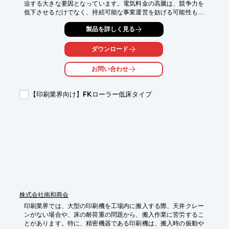
迫する大きな要因となっています。電気料金の高騰は、競争力を
低下させるだけでなく、持続可能な事業運営を妨げる可能性もあ
ります。当社の産業用自家発電太陽光建設は、電力会社からの購
製品を詳しく見る
入電力を削減し、電気料金という固定費を17%~28%カットする
ことで、これらの課題を解決します。

ダウンロード
【活用シーン】

・印刷工場

お問い合わせ
・インク乾燥設備

・製本工程

・倉庫

【印刷業界向け】FKローラー低床タイプ
【導入の効果】

・電気料金の大幅削減

・コスト削減による利益率向上

・企業の脱炭素化への貢献

・長期的なコストメリット
株式会社南和商会
印刷業界では、大型の印刷機を工場内に搬入する際、天井クレー
ンがない場合や、床の耐荷重の問題から、搬入作業に苦労するこ
とがあります。特に、精密機器である印刷機は、搬入時の振動や