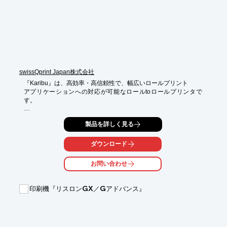
■7次締切（5月13日（木）公募開始予定）

■CTP・検査機などを、補助金を活用して導入の申請をサポート

■その他補助金制度もサポート

※詳しくはPDF資料をご覧いただくか、お気軽にお問い合わせ下
さい。
swissQprint Japan株式会社
『Karibu』は、高効率・高信頼性で、幅広いロールプリント

アプリケーションへの対応が可能なロールtoロールプリンタで
す。

独自の機能による生産性向上、新たに開発されたソフトウェアを
製品を詳しく見る
搭載。熱影響が

少ないLED光源と専用開発されたインクセットで幅広い用途に対
応できます。

ダウンロード
20年以上にわたるUVインクジェットプリント開発の経験に、革
お問い合わせ
新的な

テクニカルソリューションが融合されています。

印刷機『リスロンGX／Gアドバンス』
【特長】

■高効率・高信頼性で、幅広いロールプリントアプリケーション
への対応が可能

■独自の機能による生産性向上、新たに開発されたソフトウェア
を搭載
