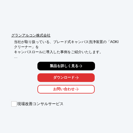
■KHS-AIの自己学習機能をはじめ、自社開発の各メカトロニクス
機器との

　インテグレーションにより、自動で見当、色・印刷品質を素早
く正確にコントロール

※詳しくはPDFをダウンロードしていただくか、お問い合わせく
ださい。
グランアルコン株式会社
当社が取り扱っている、ブレード式キャンバス洗浄装置の「AOKI
クリーナー」を

キャンバスロールに導入した事例をご紹介いたします。

設置前は、粕取り作業として10日でロール1本あたり1時間の

製品を詳しく見る
掃除作業を行っていました。

設置後は、掃除作業をほとんどしなくなりSD時に他の作業が

ダウンロード
出来るようになりました。

お問い合わせ
【導入事例】

■導入前

・粕取り作業として10日でロール1本あたり1時間の掃除作業を行
現場改善コンサルサービス
っていた

■導入後

・設置後は掃除作業を殆どしなくなりSD時に他の作業が出来る
ようになった

※詳しくはPDF資料をご覧いただくか、お気軽にお問い合わせ下