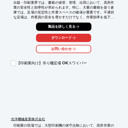
出版・印刷業界では、書籍の保管、管理、出荷において、高所作
業の安全性と効率性が求められます。特に、大量の書籍を扱う倉
庫では、足場の安定性と作業スペースの確保が重要です。不適切
な足場は、作業員の安全を脅かすだけでなく、作業効率を低下さ
せ、書籍の管理業務の遅延につながる可能性があります。吊り棚
製品を詳しく見る
足場 OKスワイパーは、安全性、施工性、作業空間に優れ、書籍
整理における高所作業の課題を解決します。

ダウンロード
【活用シーン】

・書籍棚へのアクセス

お問い合わせ
・在庫管理、整理作業

・天井裏の設備点検

【印刷業向け】吊り棚足場 OKスワイパー
【導入の効果】

・床先行での施工による高い安全性

・広い作業空間による作業効率の向上

・アルミ足場板などの活用によるコスト削減
光洋機械産業株式会社
印刷業の現場では、大型印刷機の保守点検において、高所作業の