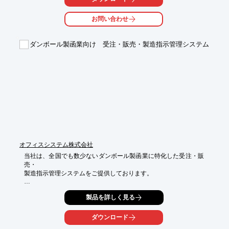
ご要望の際はお気軽に、お問い合わせください。

お問い合わせ
【特長】

■ファーストプリントも連続プリントも速い

ダンボール製函業向け 受注・販売・製造指示管理システム
■使いやすさにこだわったさまざまな機能

■にじみにくい全色顔料インクで普通紙くっきり、キレイが長持
ち

■稼働時も待機時も環境負荷を低減

■約60万ページの高耐久設計　など

※詳しくはPDFをダウンロードしていただくか、お問い合わせく
ださい。
オフィスシステム株式会社
当社は、全国でも数少ないダンボール製函業に特化した受注・販
売・

製造指示管理システムをご提供しております。

貼合管理システムへの拡張、他社アプリとの連動にも柔軟に対
製品を詳しく見る
応。

ご要望にそったカスタマイズを行うことが可能です。

ご要望の際はお気軽にお問い合わせください。

ダウンロード