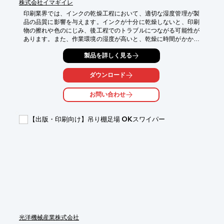
株式会社イマギイレ
印刷業界では、インクの乾燥工程において、適切な湿度管理が製
品の品質に影響を与えます。インクが十分に乾燥しないと、印刷
物の擦れや色のにじみ、後工程でのトラブルにつながる可能性が
あります。また、作業環境の湿度が高いと、乾燥に時間がかかり
生産性の低下を招くことも考えられます。業務用小型除湿機は、
製品を詳しく見る
こうした印刷現場の課題に対応し、インク乾燥をサポートしま
す。

ダウンロード
【活用シーン】

・印刷機の周辺でのインク乾燥促進

お問い合わせ
・インクジェットプリンター使用時の乾燥補助

・印刷物の保管場所の湿度管理

【出版・印刷向け】吊り棚足場 OKスワイパー
【導入の効果】

・インク乾燥時間の短縮

・印刷品質の向上（擦れ、にじみ防止）

・作業環境の快適性向上
光洋機械産業株式会社