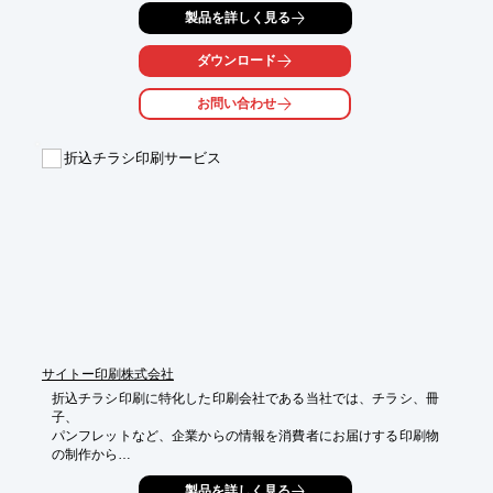
静岡工場（AZZURRI）Bタテ半裁機5機、本社工場ではBタテ全判
製品を詳しく見る
機1機、

Bタテ半裁機1機合計7機の輪転機により、圧倒的な生産力で納期
と

ダウンロード
コストを圧縮し、お客様の要望にお応えします。

お問い合わせ
その他、製品カタログや会社案内、ポスターなど企業の販売促進
のための

小ロット印刷物に適したオフセット枚葉印刷も承っております。

折込チラシ印刷サービス
ご要望の際はお気軽にお問い合わせください。

【当社の特長】

■データ入稿から、最短12時間でお客様へ納品

■印刷から配送まで、すべてを「オールインワンシステム」で

■1日あたり3,000万部の生産キャパシティ

※詳しくはPDFをダウンロードしていただくか、お気軽にお問い
合わせください。
サイトー印刷株式会社
折込チラシ印刷に特化した印刷会社である当社では、チラシ、冊
子、

パンフレットなど、企業からの情報を消費者にお届けする印刷物
の制作から

納品までを手がけています。

製品を詳しく見る