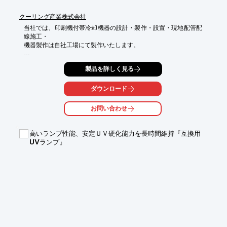
クーリング産業株式会社
当社では、印刷機付帯冷却機器の設計・製作・設置・現地配管配
線施工・

機器製作は自社工場にて製作いたします。

冷却機器の制御システムのプログラム設計・制御盤製作・

製品を詳しく見る
現地取り付け工事など。

機械設置用基礎工事・工場空調換気工事・加湿工事・配管告示全
ダウンロード
般・

各種解体工事・騒音対策工事など、なんでもご相談ください。

お問い合わせ
【業務内容】

■オフ輪・枚葉機 冷却設備　設計・製作・施工

高いランプ性能、安定ＵＶ硬化能力を長時間維持『互換用
■UV冷却システム　設計・製作・施工

UVランプ』
■特殊溶剤循環装置　設計・製作・設置

■印刷工場各種工事・リニューアル

■ブロアーファン関連機器　など

※詳しくはPDFをダウンロードして頂くか、お問い合わせくださ
い。