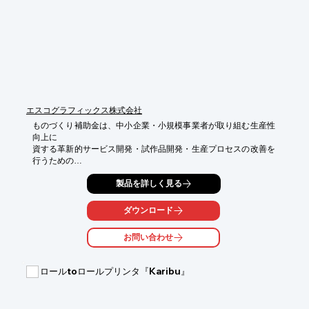
エスコグラフィックス株式会社
ものづくり補助金は、中小企業・小規模事業者が取り組む生産性
向上に

資する革新的サービス開発・試作品開発・生産プロセスの改善を
行うための

設備投資等を支援する補助金です。

製品を詳しく見る
当社では、CTP・検査機などを、補助金を活用して導入しようと
お考えの

ダウンロード
企業様に、「ものづくり補助金」の申請をサポートしています。

お問い合わせ
補助金を活用してフレキソレタープレスCTPや検査機などの導入
をしようと

お考えの企業様で、ものづくり補助金を申請しようかどうか迷っ
ロールtoロールプリンタ『Karibu』
ている場合

なども、お気軽にご連絡ください。

【特長】
