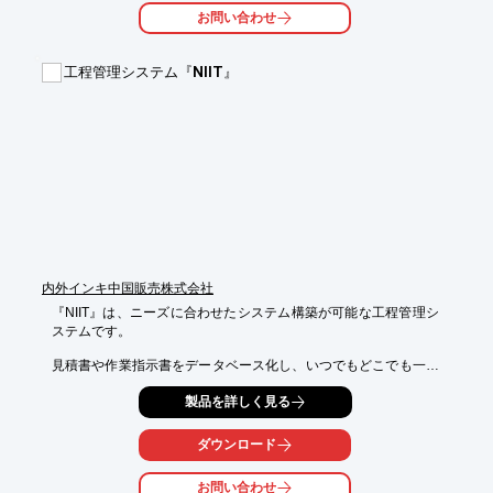
【特長】

お問い合わせ
■業界に特化したシステム設計

■使いやすさ、見やすさを追求した操作方法

■カスタマイズ性と拡張性

工程管理システム『NIIT』
※詳しくはPDFをダウンロードして頂くか、お問い合わせくださ
い。
内外インキ中国販売株式会社
『NIIT』は、ニーズに合わせたシステム構築が可能な工程管理シ
ステムです。

見積書や作業指示書をデータベース化し、いつでもどこでも一発
で検索可能。

製品を詳しく見る
また、工程を見える化することで無駄やミスを防止し、

生産性アップにも貢献致します。

ダウンロード
【ポイント】

お問い合わせ
■見積書や作業指示書を手書きからPC入力でデータベースとして