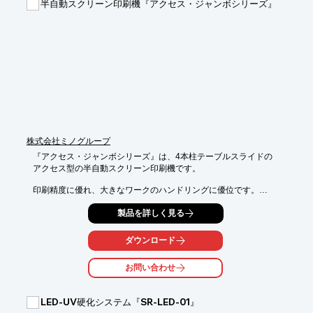
半自動スクリーン印刷機『アクセス・ジャンボシリーズ』
【特長】

■特殊ブレードによる強力な洗浄力

■キャンバス幅の全面に対してムラなく洗浄

■薬品洗浄をしないので低コストで運用できる

※詳しくはPDF資料をご覧いただくか、お気軽にお問い合わせ下
さい。
株式会社ミノグループ
『アクセス・ジャンボシリーズ』は、4本柱テーブルスライドの

アクセス型の半自動スクリーン印刷機です。

印刷精度に優れ、大きなワークのハンドリングに優位です。

また、版にストレスを与えないダブルテーブル式位置合わせ方式
製品を詳しく見る
で、

かつテーブルスライド式のため作業性は一段と良くなります。

ダウンロード
また、スキージ圧自動設定装置SPMEを標準装備しています。

お問い合わせ
【特長】

■4本柱 テーブルスライドのアクセス型

LED-UV硬化システム『SR-LED-01』
■場所を取らず、経済的なミノマット型
