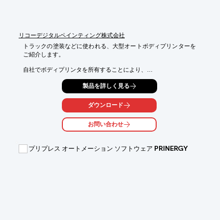
リコーデジタルペインティング株式会社
トラックの塗装などに使われる、大型オートボディプリンターを
ご紹介します。

自社でボディプリンタを所有することにより、

トラックの塗装等を外注する必要が無いことや、

製品を詳しく見る
施工のためにトラックの稼働を止める時間が短くなることで、

長期的なコストメリットがあります。

ダウンロード
また、印刷イメージは消去する事も出来るため、

関連コストや工数を削減しつつ、定期的にデザイン変更が可能で
お問い合わせ
す。

人材採用、広告宣伝、自社のイメージアップなど、

プリプレス オートメーション ソフトウェア PRINERGY
自社のトラックをブランディングに活用したい物流・運送会社様
に

ご満足いただいている製品です。

【特長】

■フイルムを使わず直接マーキング

■貼ることが困難な湾曲、凸凹面にもマーキング可能

■高品位の屋外耐候性

■マーキング後の消去もできる
