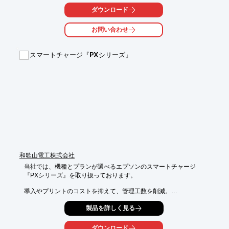
スピーディーにお応え致します。

ダウンロード
【制作実績】

お問い合わせ
■チラシ

■学校案内・書籍・出版

■パンフレット

スマートチャージ『PXシリーズ』
■広報・社内報　他

※詳しくはPDFをダウンロードしていただくか、お問い合わせく
ださい。
和歌山電工株式会社
当社では、機種とプランが選べるエプソンのスマートチャージ

『PXシリーズ』を取り扱っております。

導入やプリントのコストを抑えて、管理工数を削減。

印字プロセスに熱を使わないエプソン独自のインクジェット技術
製品を詳しく見る
を

採用することで、高速・高品位印刷を低消費電力で実現いたしま
す。

ダウンロード