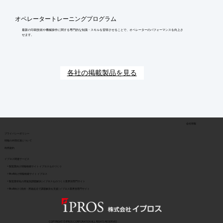
オペレータートレーニングプログラム
最新の印刷技術や機械操作に関する専門的な知識・スキルを習得させることで、オペレーターのパフォーマンスを向上さ
せます。
各社の掲載製品を見る
会社情報
​プライバシーポリシー
​情報の外部伝達について
利用規約
イプロス関連サービス
> 製造業向け情報検索サイト イプロスものづくり
> BtoB向け情報検索サイト イプロス
> 製造業特化の用途別課題解決 | イプロスものづくり業界別専門サイト
> BtoB向け | 目的・用途起点で課題解決を支援 | イプロス業界別専門サイト
COPYRIGHT © IPROS CORPORATION ALL RIGHTS RESERVED