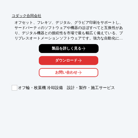
※詳しくはPDFをダウンロードいただくか、お気軽にお問い合わ
せください。
コダック合同会社
オフセット、フレキソ、デジタル、グラビア印刷をサポートし、
サードパーティのソフトウェアや機器のほぼすべてと互換性があ
り、デジタル機器との接続性を市場で最も幅広く備えている、プ
リプレスオートメーションソフトウェアです。強力な自動化によ
り、コスト、品質、ビジネスリスクを管理し、お客様の生産性と
製品を詳しく見る
収益性の向上に貢献します。
ダウンロード
お問い合わせ
オフ輪・枚葉機 冷却設備 設計・製作・施工サービス