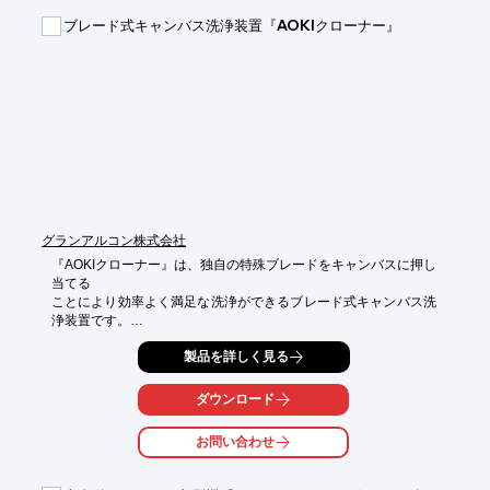
■印刷機の稼働状況に合わせた動的な印刷スケジュール調整が可
ブレード式キャンバス洗浄装置『AOKIクローナー』
能

■印刷機毎の作業時間自動計算機能で効率的作業が可能

■複数個所からの印刷スケジュール調整が可能

■既存の基幹システムからデータ連携が可能

■効率的な印刷機の稼働で生産性が向上　など

※詳しくはPDFをダウンロードして頂くか、お問い合わせくださ
い。
グランアルコン株式会社
『AOKIクローナー』は、独自の特殊ブレードをキャンバスに押し
当てる

ことにより効率よく満足な洗浄ができるブレード式キャンバス洗
浄装置です。

特殊ブレードによる強力な洗浄力で、キャンバス幅の全面に対し
製品を詳しく見る
てムラなく

洗浄することができ、薬品洗浄をしないので低コストで運用可
ダウンロード
能。

お問い合わせ
また、ブレードの寿命は約6ヵ月から1年で連続で使用可能。キャ
ンバスの

丸抜き洗浄は不要になり、粕取り作業も約80％の削減できます。
