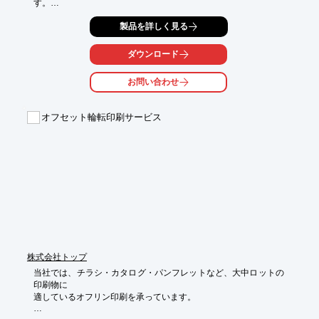
す。

従来の約3倍の強度の線材を使用し、開口率40％で稠密に製網し
製品を詳しく見る
ているため

耐力点が非常に高くなり、メッシュ強度が飛躍的に向上していま
ダウンロード
す。

お問い合わせ
また、クリアランスを大きく設定し、高粘度ペーストが使用でき
るため、

ペットフィルムなどの吸湿性の悪い基板にも印刷することが可能
オフセット輪転印刷サービス
です。

【特長】

■スクリーン印刷で驚異の寸法安定性を実現

■独自の製網技術で開発

■連続安定印刷を実現(2万ショット後も安定)

■ペットフィルムなどの吸湿性の悪い基板にも印刷することが可
能

■大型版を使った多面取り印刷も実現できる

※詳しくはPDF資料をご覧いただくか、お気軽にお問い合わせく
ださい。
株式会社トップ
当社では、チラシ・カタログ・パンフレットなど、大中ロットの
印刷物に

適しているオフリン印刷を承っています。
