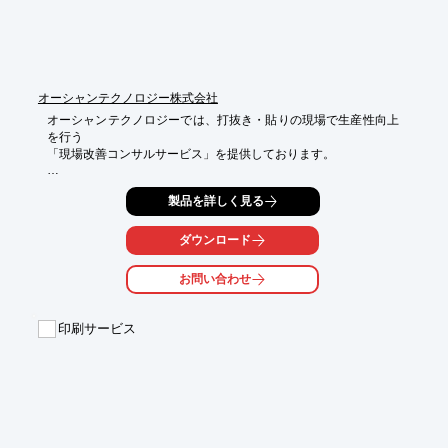
さい。
オーシャンテクノロジー株式会社
オーシャンテクノロジーでは、打抜き・貼りの現場で生産性向上
を行う

「現場改善コンサルサービス」を提供しております。

"何故、再版のムラ取りでそんなに時間かかるの？""チョコ停って
製品を詳しく見る
発生するの？"

こういった質問の答えを一緒に出していきます。

ダウンロード
【トムソン工程 課題】

■セット時間を短縮したい

お問い合わせ
■ゴムの貼り方を学びたい

■バラケを防ぎ高速回転を実現したい

■紙粉やビビりを抑止したい

印刷サービス
■適切なムラとりを学びたい

※詳しくはPDF資料をご覧いただくか、お気軽にお問い合わせ下
さい。