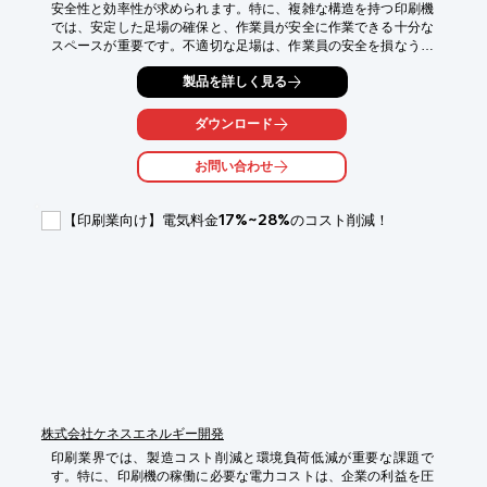
安全性と効率性が求められます。特に、複雑な構造を持つ印刷機
では、安定した足場の確保と、作業員が安全に作業できる十分な
スペースが重要です。不適切な足場は、作業員の安全を損なうだ
けでなく、点検作業の遅延や、それに伴う生産ラインの停止リス
製品を詳しく見る
クを高める可能性があります。吊り棚足場 OKスワイパーは、安
全性、施工性、作業空間に優れ、印刷業の現場における大型印刷
機の高所点検の課題を解決します。

ダウンロード
【活用シーン】

お問い合わせ
・大型印刷機の設備点検

・天井裏の配管・配線点検

・高所にある機械のメンテナンス

【印刷業向け】電気料金17%~28%のコスト削減！
【導入の効果】

・床先行での施工による高い安全性

・広い作業空間による作業効率の向上

・アルミ足場板などの活用によるコスト削減
株式会社ケネスエネルギー開発
印刷業界では、製造コスト削減と環境負荷低減が重要な課題で
す。特に、印刷機の稼働に必要な電力コストは、企業の利益を圧