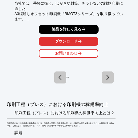
当社では、手軽に扱え、はがきや封筒、チラシなどの端物印刷に
適した

A3縦通しオフセット印刷機『RMGT3シリーズ』を取り扱ってい
ます。

4色印刷機からシンプルで小回りのきく単色機、さらにLED-UV封
製品を詳しく見る
筒印刷システムまで、

各種CTPシステムとの連携もスムーズに行える優れた汎用性によ
ダウンロード
り、

省力化と生産性の向上に貢献いたします。

お問い合わせ
【ラインアップ】

■A3縦通しオフセット4色印刷機「340HA-4」

■A3縦通しオフセット2色印刷機「340HA-2/340CA-2/340C-2」

■A3自動両面オフセット印刷機「340PCX-2」

1 / 1
■セカンドカラーヘッド対応A3縦通しオフセット印刷機
「340CR-1」

■A3縦通しオフセット単色印刷機「340CCD-1」

■LED-UV封筒印刷システム「340HA-4+LED-UV/340HA-2+LED-
UV」

印刷工程（プレス）における印刷機の稼働率向上
※詳しくはPDFをダウンロードしていただくか、お問い合わせく
印刷工程（プレス）における印刷機の稼働率向上とは？
ださい。
印刷工程における印刷機の稼働率向上とは、印刷機が実際に印刷作業を行っている時間の割合を最大化することを目指す取り組み
です。これにより、生産性の向上、コスト削減、納期遵守率の改善などが期待できます。
​課題