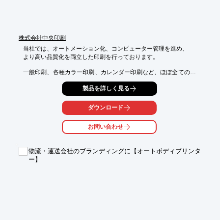
株式会社中央印刷
当社では、オートメーション化、コンピューター管理を進め、

より高い品質化を両立した印刷を行っております。

一般印刷、各種カラー印刷、カレンダー印刷など、ほぼ全ての印
刷が

製品を詳しく見る
出来る生産設備。また、印刷機を社内ネットワークに組み込み、

インキ調整データをCTPへ送る事が可能。

ダウンロード
ご要望の際は、お気軽にお問い合わせください。

お問い合わせ
【カレンダーラインアップ】

■日本の美

■シンプルカレンダー

物流・運送会社のブランディングに【オートボディプリンタ
■中綴じカレンダー

ー】
■花シリーズ

■ワイドメモカレンダー　など

※詳しくはPDFをダウンロードしていただくか、お気軽にお問い
合わせください。