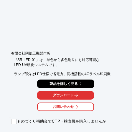
■省スペース・省エネ・経済的な価格設定

■特注サイズも製作対応可能

※詳しくはPDF資料をご覧いただくか、お気軽にお問い合わせ下
さい。
有限会社阿部工機製作所
『SR-LED-01』は、単色から多色刷りにも対応可能な

LED-UV硬化システムです。

ランプ部分はLED仕様で省電力。同機搭載の4Cラベル印刷機

「AKSIPM280F」にも拡張可能。

製品を詳しく見る
取扱説明書(日本語)、スマートフォンで視聴可能な

説明用動画が付いており、視聴しながらの操作が可能です。

ダウンロード
【メリット】

お問い合わせ
■消費電力が格段に抑えられる

■人体に害のあるオゾンが出ない

■高温にならないので扱いやすい

ものづくり補助金でCTP・検査機を購入しませんか
※詳しくはPDFをダウンロードしていただくか、お気軽にお問い
合わせください。