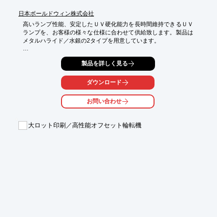
日本ボールドウィン株式会社
高いランプ性能、安定したＵＶ硬化能力を長時間維持できるＵＶ
ランプを、お客様の様々な仕様に合わせて供給致します。製品は
メタルハライド／水銀の2タイプを用意しています。

■水銀タイプ

製品を詳しく見る
主にニスやコーティング等の乾燥用に使われ、短波長域のUV光
を発します。

・当社製品を含め、国内外の主要なＵＶ硬化装置に対応していま
ダウンロード
す。

・平均１５００時間と長寿命です。（メーカー保証７００時間＊
お問い合わせ
ただし保証期間内でも、通常使用の範囲を超える使用条件か環境
下でのご使用の場合は対象外となります。）

・オゾンレスタイプも対応可能です。

大ロット印刷／高性能オフセット輪転機
■メタルハライドタイプ

主にインキの乾燥用に使われ、中～長波長域のUV光を発しま
す。

・当社製品を含め、国内外の主要なＵＶ硬化装置に対応していま
す。

・平均１５００時間と長寿命です。（メーカー保証７００時間＊
ただし保証期間内でも、通常使用の範囲を超える使用条件か環境
下でのご使用の場合は対象外となります。）

・オゾンレスタイプも対応可能です。
