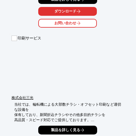
当社には数々の印刷業務を行ってきた経験豊富な「印刷営業士」
と

ダウンロード
「DTPのエキスパート」が多数在籍しており、きめ細やかな対応
で

お問い合わせ
「印刷技能士」が品質管理を行い、お客様のご注文を個別に対応
しています。

印刷サービス
ご要望の際はお気軽にお問い合わせください。

【特長】

■受注→データ処理→刷版→印刷→出荷までを、効率的に一元管
理

■1,000万枚/日越えの印刷能力

■当日午前入稿で当日印刷出荷可

※詳しくはPDFをダウンロードしていただくか、お気軽にお問い
合わせください。
株式会社三光
当社では、輪転機による大部数チラシ・オフセット印刷など適切
な設備を

保有しており、新聞折込チラシやその他多目的チラシを

高品質・スピード対応でご提供しております。

先端のデジタルシステムや充実の印刷製本ライン、

製品を詳しく見る
熟練のオペレーティングスタッフが、お客様の幅広いニーズに
