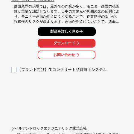
建設業界の現場では、屋外での作業が多く、モニター画面の視認
性が重要な課題となります。日中の太陽光や周囲の光の反射によ
り、モニター画面が見えにくくなることで、作業効率の低下や、
誤操作のリスクが高まります。画面が見えにくいことで、図面や
指示内容の確認に時間がかかり、作業の遅延につながる可能性も
製品を詳しく見る
あります。当社の画面保護パネル『AGシリーズ(ベルト付)』は、
アンチグレア加工により画面への映り込みを軽減し、ブルーライ
トカット機能も搭載。屋外や明るい環境下でも、モニター画面を
ダウンロード
見やすくし、作業効率の向上に貢献します。

お問い合わせ
【活用シーン】

・建設現場の事務所

・屋外でのモニター利用

【プラント向け】生コンクリート品質向上システム
・重機や建機のモニター

【導入の効果】

・画面の視認性向上

・作業効率アップ

・目の負担軽減

・ブルーライトカットによる健康配慮
ソイルアンドロックエンジニアリング株式会社