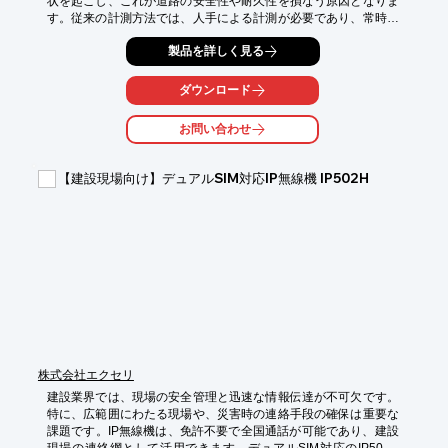
状を起こし、これが道路の安全性や耐久性を損なう原因となりま
す。従来の計測方法では、人手による計測が必要であり、常時監
視が難しいという課題がありました。また、高価な計測機器の導
製品を詳しく見る
入や管理も負担となっていました。当社の山留の変位計測システ
ムは、無線式傾斜計を用いて、路面変状を低コストで常時自動計
測・記録・監視することを可能にします。異常時には即時発報
ダウンロード
し、迅速な対応を支援します。

お問い合わせ
【活用シーン】

・道路工事現場での路面変状監視

・地盤沈下や隆起の早期発見

【建設現場向け】デュアルSIM対応IP無線機 IP502H
・橋梁やトンネルなどの構造物の変位監視

【導入の効果】

・路面変状の早期発見と迅速な対応

・計測業務の省人化

・計測機器の低コスト化

・導入工事の低コスト化
株式会社エクセリ
建設業界では、現場の安全管理と迅速な情報伝達が不可欠です。
特に、広範囲にわたる現場や、災害時の連絡手段の確保は重要な
課題です。IP無線機は、免許不要で全国通話が可能であり、建設