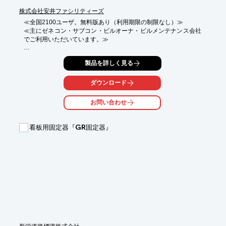
株式会社安井ファシリティーズ
≪全国2100ユーザ。無料版あり（利用期限の制限なし）≫

≪主にゼネコン・サブコン・ビルオーナ・ビルメンテナンス会社
でご利用いただいています。≫

『パノラマmemo』は、360度カメラで撮影するだけで、現調・
製品を詳しく見る
改修・

原状復帰・積算・検査・維持管理など建築業界の様々なシーンで
活用できるクラウドシステムです。

ダウンロード
現場が遠い、移動時間がもったいない、入室制限がある、

お問い合わせ
人手がとにかく足りないなどのお悩みを解決。

場所や時間を問わず、いつでも、どこからでも現場を見ることが
できます。

看板用固定器『GR固定器』
【特長】

■圧倒的な低コスト（1企業で無料～）

■初めての方でも5分で使いこなせる

■現場への訪問回数が59%減

■1人1日で1万平米の現場デジタル化も可能

■現場の情報を、気軽に整理できる

※詳しくはPDFをダウンロードしていただくか、気軽にお問い合
わせください。