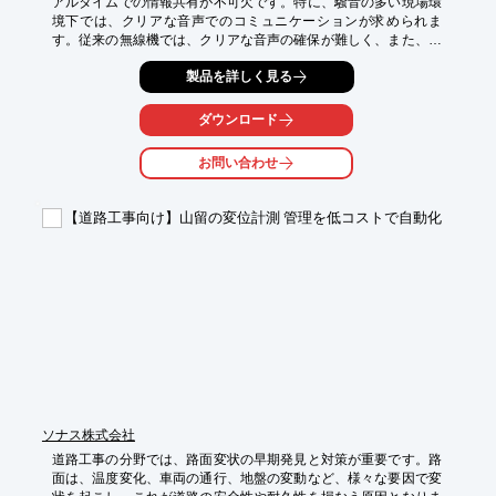
アルタイムでの情報共有が不可欠です。特に、騒音の多い現場環
境下では、クリアな音声でのコミュニケーションが求められま
す。従来の無線機では、クリアな音声の確保が難しく、また、煩
雑な操作が作業効率を低下させる要因となっていました。BONX 
製品を詳しく見る
WORK+BONX BOOSTセットは、クリアな音質とハンズフリー通
話により、建設現場のチーム連携を強力にサポートします。

ダウンロード
【活用シーン】

・建設現場での作業指示

お問い合わせ
・安全確認と報告

・複数チーム間の連携

・遠隔地とのコミュニケーション

【道路工事向け】山留の変位計測 管理を低コストで自動化
【導入の効果】

・クリアな音声で正確な情報伝達

・ハンズフリーで作業効率向上

・リアルタイムでの情報共有による安全性の向上

・スムーズな連携による作業時間の短縮
ソナス株式会社
道路工事の分野では、路面変状の早期発見と対策が重要です。路
面は、温度変化、車両の通行、地盤の変動など、様々な要因で変