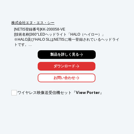
株式会社エヌ・エス・シー
[NETIS登録番号]KK-200058-VE

[技術名称]360°LEDヘッドライト「HALO（ヘイロー）」

※HALO及びHALO SLはNETISに唯一登録されているヘッドライ
トです。

製品を詳しく見る
明るく安全な労働環境を目指し開発された「HALOライト(ヘイロ
ーライト)」の進化系モデル「HALO SL」

ダウンロード
HALOライトと同じく360°LEDで「高視認性・広角照射」の両立
を実現、

お問い合わせ
更に新機能として２種のフロントライト(タスクライト/15ｍスポ
ットライトを搭載。

多様な場面に対応するハイスペックLEDヘッドライトです。

ワイヤレス映像送受信機セット『View Porter』
最大944lm・充電式・保護等級IP67・コードレス・20パターンの
点灯

◆400ｍ高視認で事故を防ぎ自身の安全を守る

＜高速道路・交通整備・重機を扱う現場などに最適＞

◆360°の広角照射でフルビジョンの明るさ

＜死角の多い現場・建設工事・トンネル工事・工場・運輸などに