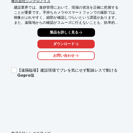
株式会社シンクロアイズ
建設業界では、進捗管理において、現場の状況を正確に把握する
ことが重要です。手持ちカメラやスマートフォンでの撮影では、
映像がぶれやすく、細部が確認しづらいという課題があります。
また、遠隔地からの確認がスムーズに行えないことも、効率的な
進捗管理の妨げになります。本製品は、ぶれないカメラで作業映
製品を詳しく見る
像を安定して共有できる遠隔臨場システムです。接続も簡単ワン
タッチで、御社がお使いのTeams会議にそのまま参加できます。

ダウンロード
【活用シーン】

・現場の進捗状況を遠隔から確認

お問い合わせ
・作業員の安全管理

・関係者へのリアルタイムな情報共有

【遠隔臨場】建設現場でブレを気にせず配線レスで動ける
【導入の効果】

Gopro版
・現場の状況を正確に把握し、進捗管理の効率化

・移動時間の削減とコスト削減

・意思決定の迅速化