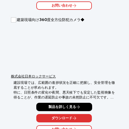
・地盤変動のリスクが高い箇所の監視

お問い合わせ
【導入の効果】

・人による計測の手間を削減し、業務効率を向上

建築現場向け360度全方位防犯カメラ◆
・異常を早期に検知し、迅速な対応を可能に

・計測データの遠隔モニタリングにより、広範囲の地盤状況を把
握
株式会社日本ロックサービス
建設現場では、広範囲の進捗状況を正確に把握し、安全管理を徹
底することが求められます。

特に、日照条件の変化や夜間、悪天候下でも安定した監視映像を
得ることが、作業の遅延防止や事故の未然防止に不可欠です。

作業員が不在の際や夜間などに狙われる盗難防止にも役立ちま
製品を詳しく見る
す。

【活用シーン】

ダウンロード
・広大な敷地の全体像の把握

・資材置き場や重機の監視
