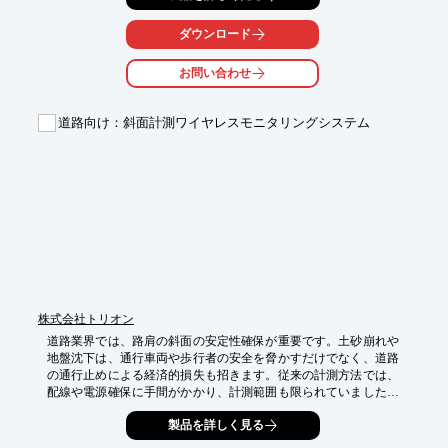
【活用シーン】

ダウンロード
・遠隔地からの現場監視

・無人化された建設現場への電力供給

お問い合わせ
・資材搬入や重機の遠隔操作

【導入の効果】

道路向け：斜面計測ワイヤレスモニタリングシステム
・電力コストの削減

・CO₂排出量の抑制

・企業価値の向上
株式会社トリオン
道路業界では、路肩の斜面の安定性確保が重要です。土砂崩れや
地盤沈下は、通行車両や歩行者の安全を脅かすだけでなく、道路
の通行止めによる経済的損失も招きます。従来の計測方法では、
配線や電源確保に手間がかかり、計測範囲も限られていました。
当社の斜面計測ワイヤレスモニタリングシステムは、完全ワイヤ
製品を詳しく見る
レスで精緻な計測を実現し、路肩の安全管理を効率化します。
