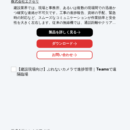
株式会社エクセリ
建設業界では、現場と事務所、あるいは複数の現場間での迅速か
つ確実な連絡が不可欠です。工事の進捗報告、資材の手配、緊急
時の対応など、スムーズなコミュニケーションが作業効率と安全
性を大きく左右します。従来の無線機では、通話距離やクリアな
音質に課題があり、連絡が途絶えたり、聞き取りにくかったりす
製品を詳しく見る
ることがありました。IP500Mスピーカーマイクセットは、
au(KDDI)の4G LTE回線を使用し、クリアな音質で全国どこでも
通話が可能です。多重通話、GPS位置管理、データ伝送も可能
ダウンロード
で、建設現場のコミュニケーションを強力にサポートします。

お問い合わせ
【活用シーン】

・建設現場での作業員間の連絡

・事務所と現場間の連絡

【建設現場向け】ぶれないカメラで進捗管理｜Teamsで遠
・複数現場間の連携

隔臨場
・緊急時の迅速な情報共有

【導入の効果】

・クリアな音質で、聞き間違いを減らし、正確な情報伝達を実現

・全国どこでも通話可能で、広範囲での連絡を可能に

・GPS位置情報で、作業員の安全管理を強化

・多重通話で、複数人での同時連絡を実現