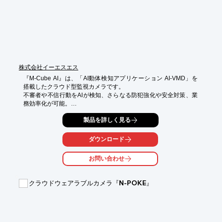
●お客様満足度向上

着工から完成までの映像を、タイムラプス動画として作成し、お
客様へ共有することができます。一生に一度の思い出を、プレゼ
ントすることで満足度向上に役立てていただいています。

●集客アップ

タイムラプス動画をSNSにアップすることができ、プロモーショ
ンに活用いただいています。

株式会社イーエスエス
※詳しくはPDF資料をご覧いただくか、お気軽にお問い合わせ下
『M-Cube AI』は、「AI動体検知アプリケーション AI-VMD」を
さい。
搭載したクラウド型監視カメラです。

不審者や不信行動をAIが検知、さらなる防犯強化や安全対策、業
務効率化が可能。

発報に連動し、防犯、注意喚起、手順説明、声かけ等様々な音声
製品を詳しく見る
メッセージ通知ができます。

(オリジナルメッセージ作成可/ライト照射も可)

ダウンロード
【特長】

お問い合わせ
■ヘッドライト、影、木の揺れといった従来カメラの誤報要因を
低減

■人・車・二輪の識別が可能

クラウドウェアラブルカメラ『N-POKE』
■侵入、滞留、ラインクロスといったさまざまな検知パターンに
対応

■アラームの発生やアラーム通知の時間を設定できるスケジュー
ル機能
