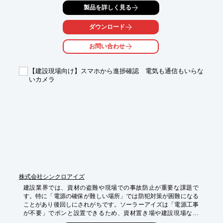
製品を詳しく見る
に対応します。

【活用シーン】

ダウンロード
・現場事務所でのインターネット利用

・重機やクレーンなど、遠隔操作時の映像伝送

お問い合わせ
・図面や資料のクラウド共有

・安全管理のための監視カメラ映像の確認

【建設現場向け】スマホから進捗確認 電気も通信もいらな
【導入の効果】

いカメラ
・作業効率の向上

・情報共有の円滑化

・安全管理の強化

・コスト削減
株式会社シンクロアイズ
建設業界では、資材の盗難や現場での事故防止が重要な課題で
す。特に「電源の確保が難しい場所」では防犯対策が困難になる
ことがあり後回しにされがちです。ソーラーアイズは「電源工事
が不要」でポンと設置できるため、資材置き場や建設現場など
「電源の確保が難しい場所、短期間の資材置き場、仮設や臨時の