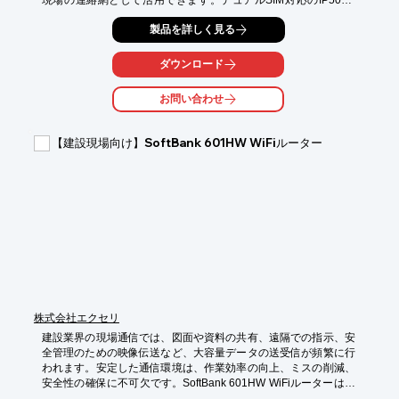
現場の連絡網として活用できます。デュアルSIM対応のIP502H
は、auとドコモ回線の両方に対応し、通信の安定性を高めます。
製品を詳しく見る
万が一の災害時にも、予備サーバーへの切り替えで通信を確保
し、現場の安全を守ります。

ダウンロード
【活用シーン】

・建設現場での作業員間の連絡

お問い合わせ
・資材搬入や工程管理の指示

・緊急時の連絡網

・遠隔地との情報共有

【建設現場向け】SoftBank 601HW WiFiルーター
【導入の効果】

・通信エリアの拡大

・音声品質の向上

・BCP対策の強化

・迅速な情報伝達による業務効率化
株式会社エクセリ
建設業界の現場通信では、図面や資料の共有、遠隔での指示、安
全管理のための映像伝送など、大容量データの送受信が頻繁に行
われます。安定した通信環境は、作業効率の向上、ミスの削減、
安全性の確保に不可欠です。SoftBank 601HW WiFiルーターは、
高速通信と安定したWi-Fi環境を提供し、建設現場の様々なニーズ