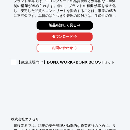
プラント業界では、生コンクリートの品質管理と効率的な生産体
制の構築が求められます。特に、プラントの稼働効率を最大化
し、安定した品質のコンクリートを供給することは、事業の成功
に不可欠です。品質のばらつきや管理の煩雑さは、生産性の低下
やコスト増加につながる可能性があります。当社の生コンクリー
製品を詳しく見る
ト品質向上・遠隔監視システムは、フレッシュコンクリートの単
位水量をリアルタイムにクラウド上で監視し、品質の安定化と効
率的なプラント運営を支援します。

ダウンロード
【活用シーン】

お問い合わせ
・生コンクリート製造プラント

・品質管理部門

・生産性向上を目指す企業

【建設現場向け】BONX WORK+BONX BOOSTセット
【導入の効果】

・リアルタイムな品質監視による品質の安定化

・生産性の向上

・無駄なコストの削減
株式会社エクセリ
建設業界では、現場の安全管理と効率的な作業遂行のために、リ