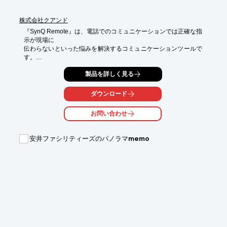
株式会社クアンド
『SynQ Remote』は、電話でのコミュニケーションでは正確な指
示が現場に

伝わらないといった悩みを解決するコミュニケーションツールで
す。

お互いが遠隔地にいても、現場の映像や図面といった同じ情報を
製品を詳しく見る
見ながら会話が可能。

さらに画面上でポインタにて指示したり、遠隔撮影した写真にお
ダウンロード
絵かきしたり

することで伝えたい指示を的確に出すことができます。

お問い合わせ
【特長】

■ポインタや描画を使って指示が可能

安井ファシリティーズのパノラマmemo
■移動時間を大幅にカット

■シンプルなデザイン

■1日に何度も起きる現場と事務所の往来が不要に

■移動時間の削減により現場管理者の生産性が向上

※詳しくはPDFをダウンロードして頂くか、お問い合わせくださ
い。