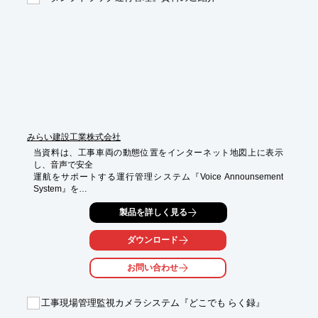
ます。
みらい建設工業株式会社
当資料は、工事車両の動態位置をインターネット地図上に表示
し、音声で安全

運航をサポートする運行管理システム『Voice Announsement 
System』を

利用したダンプトラックの運行管理について掲載しております。

製品を詳しく見る
運行管理システムの実証走行の事例について報告し、

安全運行シミュレーション機能の追加について検討します。

ダウンロード
【掲載内容】

お問い合わせ
■はじめに

■VasMap概要

■本工事の概要

工事現場管理監視カメラシステム『どこでも らく録』
■実証試験の内容

■実証試験結果　など
