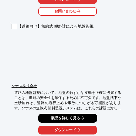
【活用シーン】

・現場全体の連絡

お問い合わせ
・作業員間の連携

・進捗状況の報告

・安全管理

【道路向け】無線式 傾斜計による地盤監視
【導入の効果】

・クリアな音声で、正確な情報伝達が可能

・通話エリアを気にせず、広範囲でのコミュニケーションを実現

・ハンズフリー通話で、作業効率を向上

・遠隔地との連携も可能
ソナス株式会社
道路の地盤監視において、地盤のわずかな変動を正確に把握する
ことは、道路の安全性を確保するために不可欠です。地盤沈下や
土砂崩れは、道路の通行止めや事故につながる可能性がありま
す。ソナスの無線式 傾斜監視システムは、これらの課題に対し、
低コストで自動計測を実現します。

製品を詳しく見る
【活用シーン】

・道路の法面や盛土の変位監視

ダウンロード
・トンネルや地下構造物の周辺地盤の監視
