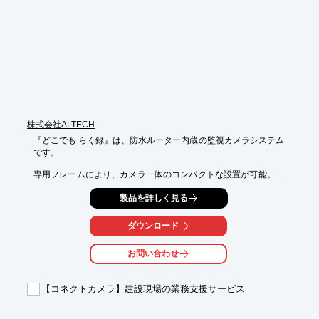
※詳しくはPDFをダウンロードして頂くか、お気軽にお問い合わ
せ下さい。
株式会社ALTECH
『どこでも らく録』は、防水ルーター内蔵の監視カメラシステム
です。

専用フレームにより、カメラ一体のコンパクトな設置が可能。供
給電源は

製品を詳しく見る
AC100V（屋外用電源ケーブル5m装備）で、3キャリアに対応し
ています。

ダウンロード
また、LEDインジケータの採用により、外部から稼働状態が確認
できます。

お問い合わせ
【特長】

■電源挿すだけ

【コネクトカメラ】建設現場の業務支援サービス
■IP66防水・防塵専用ケース、－20～＋60℃対応

■PoE＋2ポート（最大30W）でカメラ2台まで対応

■接点入力・出力搭載
