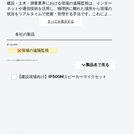
建設・土木・測量業界における現場の遠隔監視は、インター
ネットや通信技術を活用し、物理的に離れた場所から現場の
状況をリアルタイムで把握・管理する手法です。これによ
り、安全管理、進捗管理、品質管理、環境モニタリングなど
すべてを表示する
を効率化し、人的リソースの最適化や迅速な意思決定を支援
します。
各社の製品
絞り込み条件：
現場の遠隔監視
​▼チェックした製品のカタログをダウンロード
製品名で見る
【建設現場向け】IP500Mスピーカーマイクセット