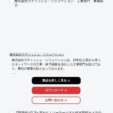
株式会社ラディッシュ・ソリューション 工事部門 事業紹
介
WEBクラウドサービスにより時間や場所にとらわれず、データを
モニター・分析する事ができます。

建設業界では、コンクリート構造物の品質は、安全性と耐久性を
左右する重要な要素です。特に、打設時の温度管理や圧力管理
は、ひび割れや強度の低下を防ぐために不可欠です。『PERI 
ISC』（PERI InSite Construction)は、コンクリート内部の温度や
圧力をリアルタイムで測定し、適切な脱型時期の判断を可能にし
ます。これにより、品質管理の精度を高め、構造物の信頼性を向
上させます。
株式会社ラディッシュ・ソリューション
株式会社ラディッシュ・ソリューションは、15年以上前から培っ
たネットワークの工事・保守経験を活かした工事部門を設けてお
り、弊社の事業の柱となっております。

近年注目されている「再生可能エネルギー工事」、基本的な照明
製品を詳しく見る
等の「電気工事」や各種施設のネットワーク工事を中心にした
「電気通信工事」など、各種工事を実施致します。

ダウンロード
【事業内容】

■ 電気工事

お問い合わせ
■ 電気通信工事

■ 保守サービス

【現場向け】1ヶ月から！ソーラーパネル付き防犯カメラの