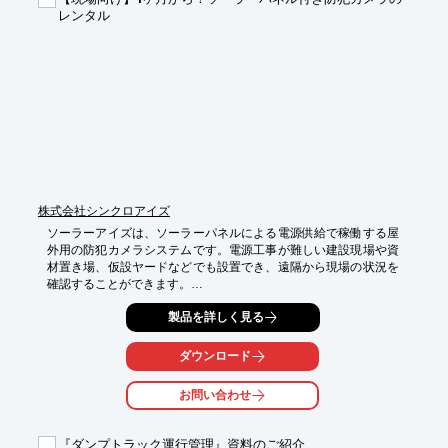
※詳しくはお問い合わせ、またはカタログをダウンロードして下
レンタル
さい。
株式会社シンクロアイズ
ソーラーアイズは、ソーラーパネルによる電源供給で稼働する屋
外用の防犯カメラシステムです。電源工事が難しい建設現場や資
材置き場、仮設ヤードなどでも設置でき、遠隔から現場の状況を
確認することができます。

また、1ヶ月からレンタル可能なため、工事期間中のみの利用や
製品を詳しく見る
短期現場にも無駄なく導入できます。夜間や休日の無人時間帯で
も現場を見守り、資材や重機の盗難対策として活用されていま
ダウンロード
す。

全て設定をした状態で送る為、到着後は設置をするだけ。

お問い合わせ
配線工事が不要なソーラー電源タイプのため、電源が確保できな
い場所でも手軽に設置でき、現場の防犯対策と管理をサポートし
『ダンプトラック運行管理』資料のご紹介