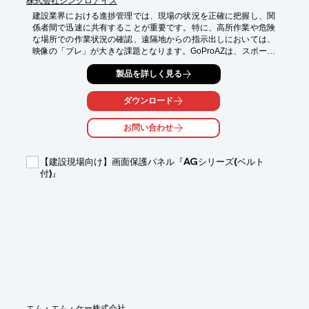
株式会社シンクロアイズ
建設業界における進捗管理では、現場の状況を正確に把握し、関
係者間で迅速に共有することが重要です。特に、高所作業や危険
な場所での作業状況の確認、遠隔地からの指示出しにおいては、
映像の「ブレ」が大きな課題となります。GoProAZは、スポーツ
やアクティビティで使われる「GoPro」カメラを搭載し、ブレを
製品を詳しく見る
低減することで、より鮮明な映像を提供します。ケーブルレスで
Zoomに接続できるため、現場作業者の負担を軽減し、スムーズ
な情報共有を実現します。

ダウンロード
【活用シーン】

お問い合わせ
・建設現場の進捗状況確認

・遠隔地からの作業指示

・安全管理

【建設現場向け】画面保護パネル『AGシリーズ(ベルト
・関係者へのリアルタイム情報共有

付)』
【導入の効果】

・ブレの少ない映像で、正確な状況把握が可能

・Zoom接続により、場所を選ばず情報共有

・現場作業者の負担軽減

・遠隔臨場によるコスト削減
エム・エム・ケー株式会社