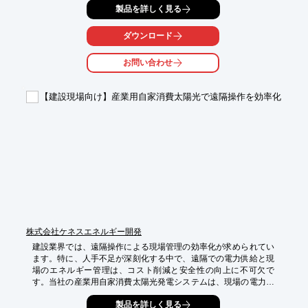
製品を詳しく見る
場所」でも手軽に導入できます。遠隔から映像を確認すること
で、不審者の侵入防止や盗難対策に役立ちます。また防犯だけで
はなく「現場の安全管理・進捗確認」にもご活用頂けます。

ダウンロード
【活用シーン】

お問い合わせ
・資材置き場

・建設現場

・仮設事務所

【建設現場向け】産業用自家消費太陽光で遠隔操作を効率化
【導入の効果】

・盗難被害の抑止

・現場の安全管理

・証拠映像の確保
株式会社ケネスエネルギー開発
建設業界では、遠隔操作による現場管理の効率化が求められてい
ます。特に、人手不足が深刻化する中で、遠隔での電力供給と現
場のエネルギー管理は、コスト削減と安全性の向上に不可欠で
す。当社の産業用自家消費太陽光発電システムは、現場の電力を
自給し、外部電源への依存を軽減することで、遠隔操作による効
製品を詳しく見る
率的な現場運営をサポートします。
