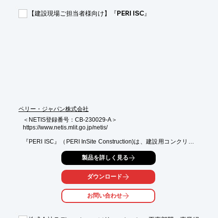
【機能・特長】

【建設現場ご担当者様向け】『PERI ISC』
■データの差分監視機能

■温度差監視機能

■散水ポンプやジェットヒーターとの連動

※詳しくはPDF資料をご覧いただくか、お気軽にお問い合わせ下
さい。
ペリー・ジャパン株式会社
＜NETIS登録番号：CB-230029-A＞

https://www.netis.mlit.go.jp/netis/

『PERI ISC』（PERI InSite Construction)は、建設用コンクリー
トセンサー製品です。この製品は、測定器（本体Hubと、子機
製品を詳しく見る
Nodes）、センサー、そして収集したデータを扱うWEBクラウド
サービスで構成されています。

ダウンロード
取付可能なセンサー：

１．温度センサー

お問い合わせ
２．圧力センサー（側圧測定用）

３．充填・締固め検知センサー

（将来的には水セメント比センサーも可）
