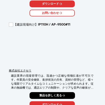
【活用シーン】

ダウンロード
・道路の路肩斜面の変位監視

・法面保護工事後のモニタリング

お問い合わせ
・土砂災害のリスク管理

【導入の効果】

【建設現場向け】IP110H / AP-9500#11
・完全ワイヤレスによる設置の容易さ

・精緻なデータ取得による早期異常検知

・ソーラーパネルによる長期的な運用

・コスト削減
株式会社エクセリ
建設業界の現場管理では、迅速かつ正確な情報伝達が不可欠で
す。作業員の安全確保、進捗状況の共有、資材の管理など、様々
な場面でリアルタイムなコミュニケーションが求められます。従
来の無線機では、通話エリアの制限や、クリアな音声の確保が課
題となることもありました。当社のIP110H / AP-9500#11は、Wi-
製品を詳しく見る
Fi環境を利用することで、これらの課題を解決し、建設現場のコ
ミュニケーションを効率化します。

ダウンロード