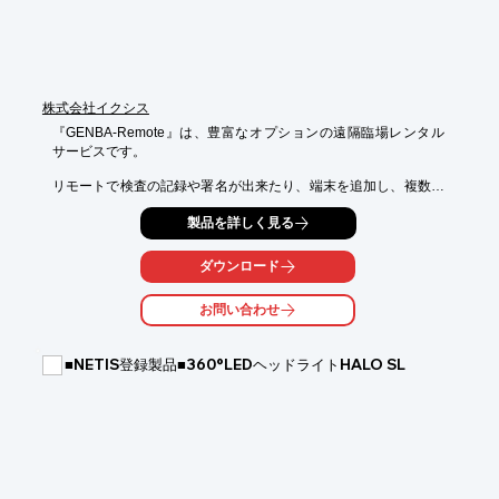
株式会社イクシス
『GENBA-Remote』は、豊富なオプションの遠隔臨場レンタル
サービスです。

リモートで検査の記録や署名が出来たり、端末を追加し、複数人
で

製品を詳しく見る
コミュニケーションをとることが可能。

また、監督側端末1台で、複数の現場と通話することができま
ダウンロード
す。

お問い合わせ
【特長】

■PDF形式の調書に手書き入力し、現場側と監督側とで画面を共
有

■NETIS登録製品■360°LEDヘッドライトHALO SL
■複数の監督者が遠隔臨場に参加可能

■監督側端末1台で、複数の現場と通話することが可能

■監督の指示を複数人で骨伝導のヘッドセットを用いて聞く事が
可能

■電子小黒板の表示撮影の為のアプリを追加可能

※詳しくはPDF資料をご覧いただくか、お気軽にお問い合わせ下
さい。