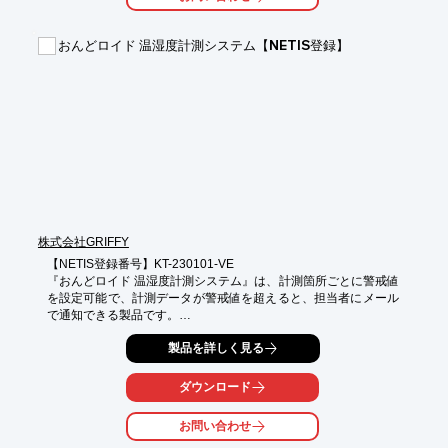
が可能です。

国交省実施要領の全計測項目に対応しており、生産性や作業効率
の大幅な改善が期待できます。

おんどロイド 温湿度計測システム【NETIS登録】
★コンクリート養生温度管理システム おんどロイド【NETIS登録
番号:KT-230101-A】

計測箇所ごとに警戒値を設定可能。計測データが警戒値を超える
と担当者にメールでお知らせ！

養生中のコンクリートの温湿度を24時間常時自動計測し、離れた
場所からリアルタイムで監視・管理するシステムです。精度の高
い管理システムで安心して施工を進められます。

冬季の寒中コンクリートの養生温度管理では、温度が警戒値を下
回った場合に、所定の時間にジェットヒーターを作動させること
も可能です。
株式会社GRIFFY
【NETIS登録番号】KT-230101-VE

『おんどロイド 温湿度計測システム』は、計測箇所ごとに警戒値
を設定可能で、計測データが警戒値を超えると、担当者にメール
で通知できる製品です。

温度ひび割れの発生要因となるコンクリートの表面部と中心部の
製品を詳しく見る
温度差を自動算出することや、特定箇所の温度、湿度が警戒値を
超えた際に散水ポンプやジェットヒーターを自動で作動させ、省
ダウンロード
人化による生産性向上が期待。

お問い合わせ
ご要望の際はお気軽にお問い合わせください。
