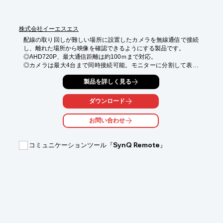
最適＞

◆保護等級IP67　完全防塵×水深1m30分間でも耐水

株式会社イーエスエス
◆15m照射スポットライト・タスクライト搭載

配線の取り回しが難しい場所に設置したカメラを無線通信で接続
し、離れた場所から映像を確認できるようにする製品です。

農業・警備・運輸など様々な職種でも活躍中！
◎AHD720P、最大通信距離は約100ｍまで対応。

◎カメラは最大4台まで同時接続可能。モニターに分割して表示
できます。

製品を詳しく見る
◎取付は簡単。機器とカメラ・モニター・電源につなぐだけ！

◎IP69Kで屋外の現場環境にも強い防塵・防水仕様です。
ダウンロード
お問い合わせ
コミュニケーションツール『SynQ Remote』