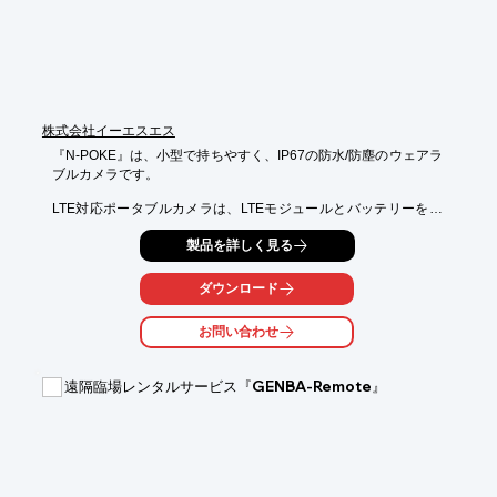
※詳しくはPDF資料をご覧いただくか、お気軽にお問い合わせ下
さい。
株式会社イーエスエス
『N-POKE』は、小型で持ちやすく、IP67の防水/防塵のウェアラ
ブルカメラです。

LTE対応ポータブルカメラは、LTEモジュールとバッテリーを内
蔵しているので、すぐに使えて、現場で装着(設置)するだけでハ
製品を詳しく見る
ンズフリーで撮影した映像を遠隔からリアルタイムに状況を確認
可能。

ダウンロード
グループ通話もできるので、本部から指示だしするなど、現場と
スムーズにコミュニケーションがとれます。

お問い合わせ
【特長】

■作業中の手元映像を、複数人で確認しながら通話可能

遠隔臨場レンタルサービス『GENBA-Remote』
■届いたその日からすぐ使える

■小型で持ちやすい

■IP67 防水/防塵