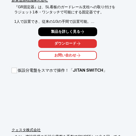
新栄道路標識株式会社
『GR固定器』は、SL看板のガードレール支柱への取り付けを

ラジェット1本・ワンタッチで可能にする固定器です。

1人で設置でき、従来の1/3の手間で設置可能。

山間部の危険な設置場所やガードレールのある場所に最適です。

製品を詳しく見る
【特長】

■1人で設置可能

ダウンロード
■従来の1/3の手間

お問い合わせ
※詳しくはPDFをダウンロードして頂くか、お気軽にお問い合わ
せ下さい。
仮設分電盤をスマホで操作！「JITAN SWITCH」
クェスタ株式会社