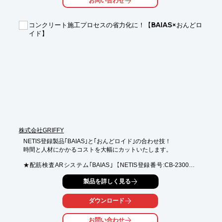
お問い合わせ
・夜間や悪天候時の現場状況の確認

・遠隔からのリアルタイム監視

コンクリート施工プロセスの省力化に！【BAIAS×おんどロ
【導入の効果】

イド】
・カメラ設置台数の削減によるコスト効率化

・360度全方位撮影による死角の低減

・高画質映像による詳細な状況把握

・赤外線撮影による夜間監視の強化

・耐衝撃・防塵防滴設計による過酷な環境下での安定稼働
株式会社GRIFFY
NETIS登録製品｢BAIAS｣と｢おんどロイド｣の合わせ技！

時間と人材にかかるコストを大幅にカットいたします。

★配筋検査ARシステム｢BAIAS｣【NETIS登録番号:CB-230022-
VE】

製品を詳しく見る
1名で実施可能なAR配筋検査で生産性や作業効率が大幅に改善！

iPad Pro1台で鉄筋コンクリート構造物の配筋検査を誰でも簡単
ダウンロード
に実施できます。

LiDARセンサーやARマーカーを用いて広範囲で鉄筋間隔の計測
お問い合わせ