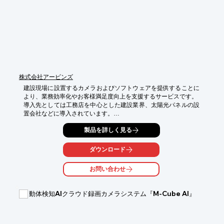
■RJ45プラグの通線が可能なケーブルグランド採用

■結露防止用ベント、イタズラ防止ネジ採用

※詳しくはPDF資料をご覧いただくか、お気軽にお問い合わせ下
さい。
株式会社アービンズ
建設現場に設置するカメラおよびソフトウェアを提供することに
より、業務効率化やお客様満足度向上を支援するサービスです。

導入先としては工務店を中心とした建設業界、太陽光パネルの設
置会社などに導入されています。

コネクトカメラを利用することで、自動的に現場の今を確認する
製品を詳しく見る
ことができるため、現場の進捗状況、職人の出入り、急な天候変
化での確認など、現場の概況を把握することができ、重宝いただ
ダウンロード
いています。

お問い合わせ
【導入効果】

●監督業務の効率化

アプリからその日の午前・午後・1日を、タイムラプス動画で再
動体検知AIクラウド録画カメラシステム『M-Cube AI』
生。30秒で概況の確認が可能です。難しい設定は不要。1クリッ
クで再生できます。また、現場確認をプッシュ通知でお知らせす
ることもできます。
