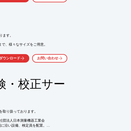
ます。

まで、様々なサイズをご用意。

気軽にお問い合わせ下さい。
ード、ロッカー、

ダウンロード
お問い合わせ
おります。

検・校正サー
くか、お気軽にお問い合わせください。
を取り扱っております。

社団法人日本測量機器工業会

規則に沿い設備、検定員を配置。
