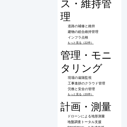
ス・維持管
理
道路の補修と維持
建物の総合維持管理
インフラ点検
もっと見る（22件）
管理・モニ
タリング
現場の遠隔監視
工事進捗のクラウド管理
労務と安全の管理
もっと見る（20件）
計画・測量
ドローンによる地形測量
地盤調査トータル支援