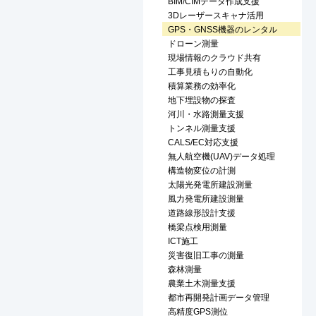
BIM/CIMデータ作成支援
3Dレーザースキャナ活用
GPS・GNSS機器のレンタル
ドローン測量
現場情報のクラウド共有
工事見積もりの自動化
積算業務の効率化
地下埋設物の探査
河川・水路測量支援
トンネル測量支援
CALS/EC対応支援
無人航空機(UAV)データ処理
構造物変位の計測
太陽光発電所建設測量
風力発電所建設測量
道路線形設計支援
橋梁点検用測量
ICT施工
災害復旧工事の測量
森林測量
農業土木測量支援
都市再開発計画データ管理
高精度GPS測位