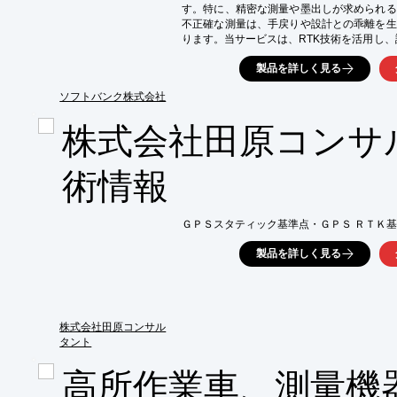
す。特に、精密な測量や墨出しが求められる
不正確な測量は、手戻りや設計との乖離を生
ります。当サービスは、RTK技術を活用し、
提供することで、これらの課題に対応します。
製品を詳しく見る
【活用シーン】

・精密な測量・墨出し

ソフトバンク株式会社
・重機や建設機械の誘導

株式会社田原コンサ
・ドローンによる測量・点検

【導入の効果】

・施工精度の向上

術情報
・工期短縮とコスト削減

・作業の安全性向上
ＧＰＳスタティック基準点・ＧＰＳ ＲＴＫ
製品を詳しく見る
株式会社田原コンサル
タント
高所作業車、測量機