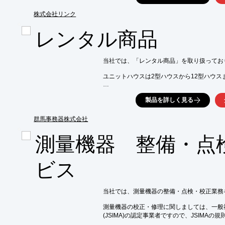
測量機・計測機器の修理・校正も承ります。

株式会社リンク
【掲載内容（抜粋）】

■オートレベル

レンタル商品
■レーザー墨出し器

■トランシット/セオドライド

■一素子プリズム

当社では、「レンタル商品」を取り扱っており
■コンクリート強度試験機

ユニットハウスは2型ハウスから12型ハウス
※詳しくはPDF資料をご覧いただくか、お
事務用品は机、椅子、テーブル、ホワイトボ
製品を詳しく見る
電話機、冷蔵庫、食器棚など品目を取り揃えて
ご要望の際はお気軽にお問合せください。

群馬事務器株式会社
【取扱品目】

■ユニットハウス

測量機器 整備・点
■仮設トイレ

■カラー複合機・プロッタ

■測量機

ビス
■事務用品

※詳しくはPDFをダウンロードしていただ
当社では、測量機器の整備・点検・校正業務
測量機器の校正・修理に関しましては、一般
(JSIMA)の認定事業者ですので、JSIMAの