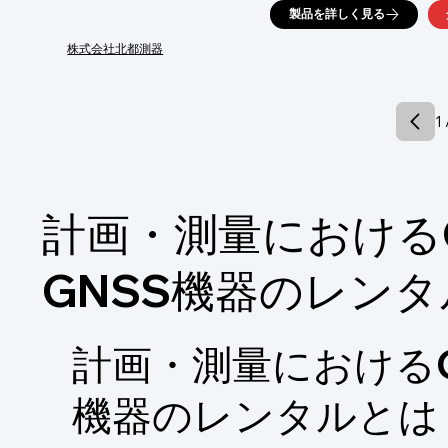
また、測量機器(一般測量機・GNSS・レーザ
製品を詳しく見る
ソフト関連、各種試験機器、複合機、事務機器
その他関連製品の販売・修理メンテナンス・
株式会社北都測器
ご要望の際はお気軽にお問い合わせください。
【事業内容】

■測量機器の販売・レンタル・点検・整備・調
1 
■試験関連製品の販売・レンタル

■測量・建設用業務ソフトの販売

■複写機等のOA機器販売

■オフィス什器等の販売

■高度医療機器の販売

計画・測量における
※詳しくはPDFをダウンロードしていただ
GNSS機器のレンタ
計画・測量におけるG
機器のレンタルとは