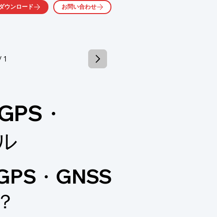
ースキャナー等)・測量、建設業向け

ダウンロード
お問い合わせ
(オフィス什器)、事務用品、

レンタル等も行っております。



整・校正・修理業務

/ 1
GPS・
くか、お気軽にお問い合わせください。
ル
PS・GNSS
？