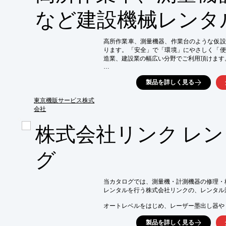
など建設機械レンタ
高所作業車、測量機器、作業台のような仮設
ります。「安全」で「環境」にやさしく「便
造業、建設業の幅広い分野でご利用頂けます。
【主なカタログ内容】

製品を詳しく見る
■メッシュパレット　台車　棚用置き場など

■可搬式作業台　移動式足場ステージなど

■高所作業車バッテリー一式

東京機販サービス株式
■発電機　非常用仮設発電機など

会社
■測定機器　酸素濃度計　有毒ガス検知器など
株式会社リンク レ
※総合カタログ進呈中！詳しくはお問い合わ
ください。
グ
当カタログでは、測量機・計測機器の修理・
レンタルを行う株式会社リンクの、レンタル
オートレベルをはじめ、レーザー墨出し器やト
などを多数ラインアップ。

製品を詳しく見る