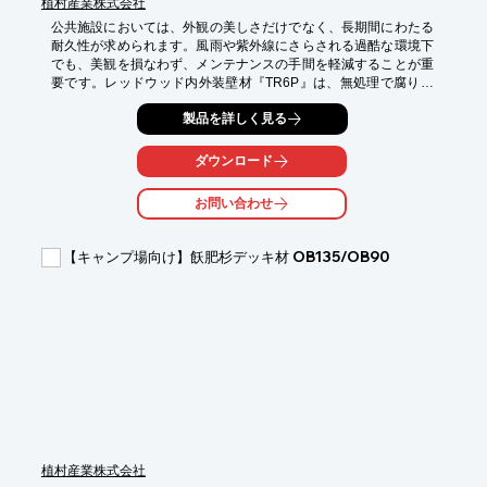
植村産業株式会社
公共施設においては、外観の美しさだけでなく、長期間にわたる
耐久性が求められます。風雨や紫外線にさらされる過酷な環境下
でも、美観を損なわず、メンテナンスの手間を軽減することが重
要です。レッドウッド内外装壁材『TR6P』は、無処理で腐りに
くいレッドウッドの特性を活かし、公共施設の長期的な美観維持
製品を詳しく見る
に貢献します。

【活用シーン】

ダウンロード
・公園の休憩所

・公共施設の外壁

お問い合わせ
・遊歩道

・図書館

【キャンプ場向け】飫肥杉デッキ材 OB135/OB90
【導入の効果】

・優れた耐久性によるメンテナンスコストの削減

・経年変化による風合いの向上

・自然素材ならではの温かみのあるデザイン

・環境への配慮
植村産業株式会社