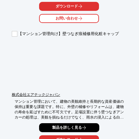
・解体現場での粉塵飛散防止

ダウンロード
・資材の落下防止

・近隣住民への安全配慮

お問い合わせ
【導入の効果】

・飛散物の抑制による近隣からのクレームリスク軽減

【マンション管理向け】壁つなぎ痕補修用化粧キャップ
・作業員の安全確保

・現場の美観向上による企業イメージアップ
株式会社エアテックジャパン
マンション管理において、建物の美観維持と長期的な資産価値の
保持は重要な課題です。特に、外壁の補修やリフォームは、建物
の寿命を延ばすために不可欠です。足場設置に伴う壁つなぎアン
カーの処理は、美観を損ねるだけでなく、雨水の浸入による白華
(エフロ)や建物の劣化を招く可能性があります。当製品は、リフ
製品を詳しく見る
ォーム時に足場アンカーを再利用し、化粧キャップと止水ボルト
で美観と防水性を両立します。
