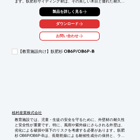
ます。飫肥杉サイディング材は、その美しい木目と優れた耐久性
で、公共施設の景観を向上させる最適な選択肢です。

製品を詳しく見る
【活用シーン】

・公園の休憩所

ダウンロード
・遊歩道の外壁

・公共施設のファサード

お問い合わせ
【導入の効果】

・木の温もりによる親しみやすさの創出

【教育施設向け】飫肥杉 OB6P/OB6P-B
・長期的な美観の維持

・メンテナンスコストの削減
植村産業株式会社
教育施設では、児童・生徒の安全を守るために、外壁材の耐久性
と安全性が重要です。特に、風雨や紫外線にさらされる外壁は、
劣化による破損や落下のリスクを考慮する必要があります。飫肥
杉 OB6P/OB6P-Bは、長期乾燥による耐候性成分の保持と、ラフ