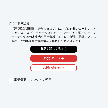
※詳しくはお気軽にお問い合わせください。
グラコ株式会社
『建築塗装用機器　総合カタログ』は、プロ仕様のコードレス・
エアレス・スプレーヤーをはじめ、インテリア・壁・シーリン
グ・デッキ等の水性塗料用塗装機、エアレス製品、電動エアレス
製品、その他建築塗装用機器を掲載したカタログです。

生産性と性能を最大限向上するための製品を掲載しております。

製品を詳しく見る
【掲載製品】

○エアレス・スプレーヤー

ダウンロード
○高圧洗浄機

○ライナー

お問い合わせ
○塗装機、その他

詳しくはお問い合わせ、またはカタログをダウンロードしてくだ
事業概要 マンション部門
さい。