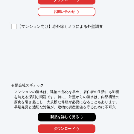
【活用シーン】

・外壁改修工事

お問い合わせ
・御影石への穴あけ

・防水性能の強化

【マンション向け】赤外線カメラによる外壁調査
【導入の効果】

・雨水の浸入を防ぎ、建物の耐久性を向上

・改修工事の品質向上

・長期的な建物の維持管理コストの削減
有限会社スギテック
マンションの漏水は、建物の劣化を早め、居住者の生活にも影響
を与える深刻な問題です。特に、外壁からの漏水は、内部構造の
腐食を引き起こし、大規模な修繕が必要になることもあります。
早期発見と適切な対策が、建物の資産価値を守るために不可欠で
す。当社の赤外線カメラによる外壁調査は、建物を傷つけること
製品を詳しく見る
なく、漏水の可能性のある箇所を特定し、将来的なリスクを低減
します。

ダウンロード
【活用シーン】
