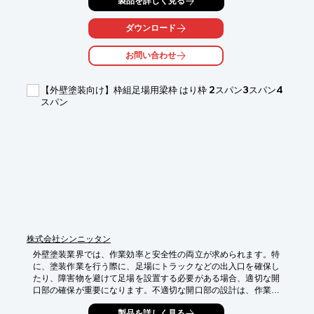
製品を詳しく見る
【活用シーン】

・新築・改修工事における屋上防水工事

ダウンロード
・陸屋根の立上り部分の防水層保護

・太陽光パネル設置後の防水層保護

お問い合わせ
【導入の効果】

・防水層の保護による建物の長寿命化

【外壁塗装向け】枠組足場用梁枠 はり枠 2スパン3スパン4
・メンテナンスコストの削減

スパン
・建物の資産価値の維持
株式会社シンニッタン
外壁塗装業界では、作業効率と安全性の両立が求められます。特
に、塗装作業を行う際に、足場にトラックなどの出入口を確保し
たり、障害物を避けて足場を設置する必要がある場合、適切な開
口部の確保が重要になります。不適切な開口部の設計は、作業員
の安全を脅かすだけでなく、作業効率を低下させる可能性があり
製品を詳しく見る