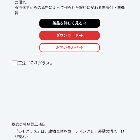
に優れ、

石油化学からの原料によって作られた塗料に変わる無溶剤・無機
質

コーティング塗料です。

製品を詳しく見る
従来の有機結合よりも強い無機結合、不燃、耐熱性で紫外線、光
エネルギー

ダウンロード
波長での材質変化などは起こらず、水分等でも劣化せず、撥水性
で膨潤、

お問い合わせ
軟化する事無く、酸化環境でも劣化が起きない超耐久性の無機質
無溶剤

塗料が実現しました。

工法『C-1 グラス』
超耐久物性材質の特長から、メンテンナンスフリーでの経済効果
と、

省エネルギー効果がみこまれます。

【特長】

■燃えない・腐らない・劣化しない

■環境汚染や公害・シックハウス症候群の要因となる化学物質不
使用

■メンテナンスフリー

■省エネルギー

株式会社猪野工務店
※詳しくはPDFをダウンロードして頂くか、お気軽にお問い合わ
せ下さい。
『C-1 グラス』は、建物全体をコーティングし、外壁の汚れ・ひ
び割れ・
