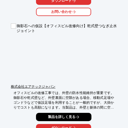
ダウンロード
【活用シーン】

・外壁リフォーム時の足場設置

お問い合わせ
・タイル補修工事

・大規模修繕工事

御影石への仮設【オフィスビル改修向け】乾式壁つなぎ止水
【導入の効果】

ジョイント
・美観を損なわずにアンカーを再利用

・タイル張替えによる白華現象を防ぎます
株式会社エアテックジャパン
オフィスビルの改修工事では、外壁の防水性能維持が重要です。
御影石や乾式壁など、外壁裏面に空隙がある場合、移動式足場や
ゴンドラなどで仮設足場を利用することが一般的ですが、大掛か
りでコストも高額になります。当製品は、外壁と躯体の間に空間
があっても躯体に穴をあけて、化粧キャップ「ネックロールピ
製品を詳しく見る
ン」を使用し美観を整える工法を開発しました。止水性能も確保
することで、改修工事におけるこれらの課題を解決します。

ダウンロード