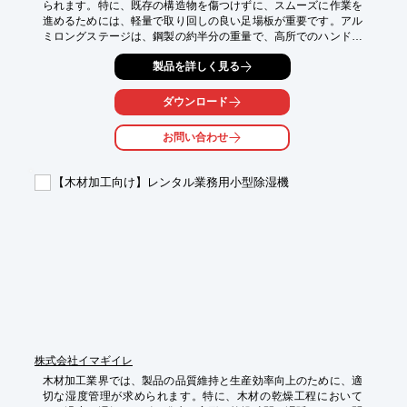
られます。特に、既存の構造物を傷つけずに、スムーズに作業を
進めるためには、軽量で取り回しの良い足場板が重要です。アル
ミロングステージは、鋼製の約半分の重量で、高所でのハンドリ
ングを容易にし、改修工事の作業効率を向上させます。

製品を詳しく見る
【活用シーン】

・外壁改修工事

ダウンロード
・屋根改修工事

・内装改修工事

お問い合わせ
・店舗改修工事

【導入の効果】

【木材加工向け】レンタル業務用小型除湿機
・作業員の負担軽減

・作業時間の短縮

・安全性の向上

・コスト削減
株式会社イマギイレ
木材加工業界では、製品の品質維持と生産効率向上のために、適
切な湿度管理が求められます。特に、木材の乾燥工程において