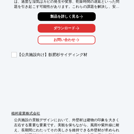
は、過度な湿気はカビの発生や変形、乾燥時間の遅延といった問
題を引き起こす可能性があります。これらの課題を解決し、安定
した乾燥プロセスを実現するためには、効果的な除湿能力を持つ
製品を詳しく見る
機器が不可欠です。業務用小型除湿機は、こうした木材加工現場
のニーズに応える製品です。

ダウンロード
【活用シーン】

・木材の乾燥促進

お問い合わせ
・保管場所の湿度管理

・作業環境の改善

【公共施設向け】飫肥杉サイディング材
【導入の効果】

・乾燥時間の短縮

・品質の安定化

・カビや変形の抑制
植村産業株式会社
公共施設の景観デザインにおいて、外壁材は建物の印象を大きく
左右する重要な要素です。美観を保ちながら、風雨や紫外線に耐
え、長期間にわたってその美しさを維持できる外壁材が求められ