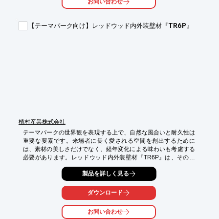
お問い合わせ
・案内板

【導入の効果】

【テーマパーク向け】レッドウッド内外装壁材『TR6P』
・錆びにくく、長期間美観を維持

・看板のデザイン性を向上

・多様なサイズと形状に対応
植村産業株式会社
テーマパークの世界観を表現する上で、自然な風合いと耐久性は
重要な要素です。来場者に長く愛される空間を創出するために
は、素材の美しさだけでなく、経年変化による味わいも考慮する
必要があります。レッドウッド内外装壁材『TR6P』は、その両
方を実現します。

製品を詳しく見る
【活用シーン】

・テーマパークのファサード

ダウンロード
・アトラクションの装飾

・休憩スペース

お問い合わせ
・レストランの内装
