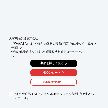
・修繕費用の削減

・公共施設の安定的な運営への貢献
大塚刷毛製造株式会社
『WAKABA』は、作業時の塗料の飛散が驚異的に少なく、優れた
作業性と

快適な作業環境を実現した環境型塗料対応ローラーです。

毛丈も8mm・13mm・20mmタイプがそろっており、幅広い塗面
製品を詳しく見る
に対応。

毛のヘタリが少なく長時間の作業も余裕でこなす抜群の耐久性
ダウンロード
で、

外装・内装も自在に塗り上げます。

お問い合わせ
【特長】

■仕上げ面が細かく内装もきれいな仕上り

1液水性自己架橋形アクリルエマルション塗料『水性スペー
■長時間の作業でもヘタリが少ない

スエース』
■塗料の飛散が驚異的に少なく作業が快適

■模様面にもバッチリ対応
