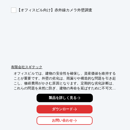
【導入の効果】

【オフィスビル向け】赤外線カメラ外壁調査
・高級感と温かみのある空間を演出

・耐久性が高く、メンテナンスの手間を軽減

・経年変化による風合いの変化を楽しめる

・自然素材ならではの安心感を提供
有限会社スギテック
オフィスビルでは、建物の安全性を確保し、資産価値を維持する
ことが重要です。外壁の劣化は、雨漏りや構造的な問題を引き起
こし、修繕費用がかさむ原因となります。定期的な劣化診断は、
これらの問題を未然に防ぎ、建物の寿命を延ばすために不可欠で
す。当社の赤外線カメラによる外壁調査は、足場を組むことな
製品を詳しく見る
く、短期間で広範囲の劣化状況を把握できます。これにより、コ
ストを抑えながら、建物の健康状態を詳細に把握し、適切な修繕
計画を立てることが可能になります。

ダウンロード
【活用シーン】

お問い合わせ
*   オフィスビルの外壁劣化診断

*   大規模修繕前の事前調査
