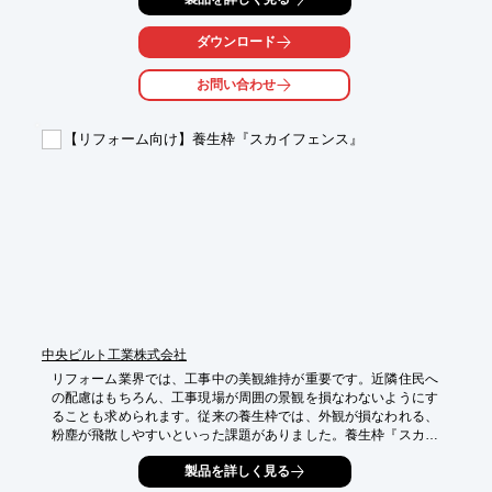
ます。当社の枠組足場用梁枠は、2スパンから4スパンまで対応し
ており、外壁塗装における足場の開口部を安全かつ効率的に作成
できます。

ダウンロード
【活用シーン】

お問い合わせ
・トラックなどの出入口の確保

・障害物を避けた足場設置

・塗装作業時の安全な作業スペースの確保

【リフォーム向け】養生枠『スカイフェンス』
【導入の効果】

・作業効率の向上

・作業員の安全性の向上

・足場設置の柔軟性の向上
中央ビルト工業株式会社
リフォーム業界では、工事中の美観維持が重要です。近隣住民へ
の配慮はもちろん、工事現場が周囲の景観を損なわないようにす
ることも求められます。従来の養生枠では、外観が損なわれる、
粉塵が飛散しやすいといった課題がありました。養生枠『スカイ
フェンス』は、これらの課題を解決するために開発されました。

製品を詳しく見る
【活用シーン】
