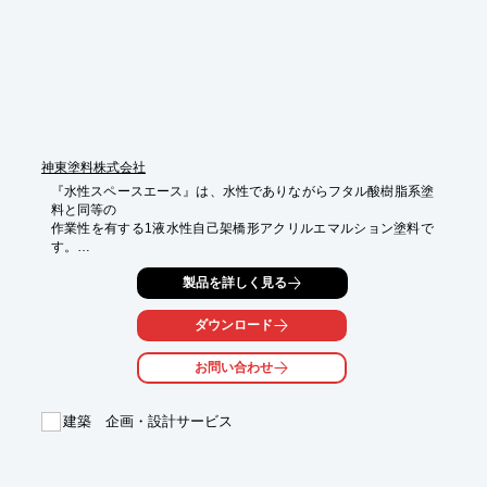
※詳しくはPDF資料をご覧いただくか、お気軽にお問い合わせ下
さい。
神東塗料株式会社
『水性スペースエース』は、水性でありながらフタル酸樹脂系塗
料と同等の

作業性を有する1液水性自己架橋形アクリルエマルション塗料で
す。

鮮映性のあるきめ細かな仕上がり感を得ることが可能。

製品を詳しく見る
塗膜の粘着性が少なく耐汚染性に優れています。

ダウンロード
また、水系塗料ですから、塗装後の臭気もほとんどありません。

【特長】

お問い合わせ
■建築用

■JIS K 5660 つや有合成樹脂エマルションペイント

建築 企画・設計サービス
■F☆☆☆☆

■非トルエン・キシレン

■はけ・ローラー塗りでの使用に対応
