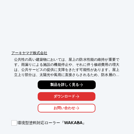
・ワンタッチ施工による作業時間短縮

・幅広い配管径への対応
アーキヤマデ株式会社
公共性の高い建築物においては、屋上の防水性能の維持が重要で
す。雨漏りによる施設の機能停止や、それに伴う修繕費用の増大
は、公共サービスの提供に支障をきたす可能性があります。屋上
立上り部分は、太陽光や風雨に直接さらされるため、防水層の劣
化が起こりやすい箇所です。パラボードは、これらの課題に対
製品を詳しく見る
し、防水層を保護することで、建物の長寿命化と維持管理コスト
の削減に貢献します。

ダウンロード
【活用シーン】

・学校、病院、庁舎などの公共施設の屋上

お問い合わせ
・老朽化した公共施設の改修工事

・新築公共施設の屋上防水工事

環境型塗料対応ローラー『WAKABA』
【導入の効果】

・防水層の保護による建物の長寿命化
