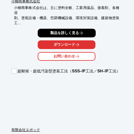
小柳商事株式会社
小柳商事株式会社は、主に塗料全般、工業用薬品、接着剤、各種
溶

剤、塗装設備・機器、空調機械設備、環境対策設備、建築物塗装
工

事、住宅リフォーム各種工事を行っている会社です。

製品を詳しく見る
業種に特化した塗料を取り扱う商社が多い中、小柳商事は幅広い
業種

ダウンロード
に対応できるよう約3万点の塗料、塗装を取り揃えています。

豊富な製品、知識、経験の中から、お客様のご要望を実現する為
お問い合わせ
に最

適な塗装システムをご提案致します。

超耐候・超低汚染型塗装工法（SSS-IP工法／SH-IP工法）
【事業内容】

■塗料その他関連資材の販売

■設備・機器のご提案

■建築物塗装工事、住宅リフォーム各種工事

※詳しくはカタログをご覧頂くか、お気軽にお問い合わせ下さ
い。
有限会社エポック