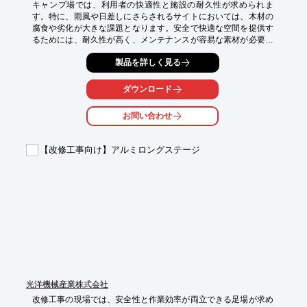
キャンプ場では、利用者の快適性と施設の耐久性が求められま
す。特に、雨風や日差しにさらされるサイトにおいては、木材の
腐食や劣化が大きな課題となります。安全で快適な空間を提供す
るためには、耐久性が高く、メンテナンスが容易な素材が必要で
す。当社の飫肥杉デッキ材は、公共機関による耐候性・耐不朽性
製品を詳しく見る
試験で高い評価を得ており、湿潤・高温な環境でも20年以上腐ら
ずに使用できる実績があります。夏場でも裸足で歩ける木の温か
さも魅力です。

ダウンロード
【活用シーン】

お問い合わせ
・ウッドデッキ

・休憩スペース

・通路

【改修工事向け】アルミロングステージ
・BBQエリア

【導入の効果】

・快適なサイト環境の提供

・施設の耐久性向上

・メンテナンスコストの削減

・利用者の満足度向上
光洋機械産業株式会社
改修工事の現場では、安全性と作業効率が両立できる足場が求め