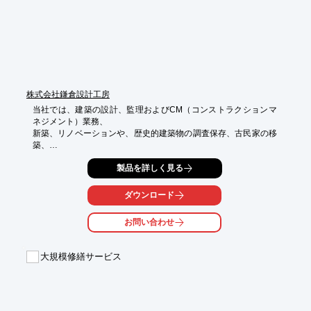
※詳しくはPDF資料をご覧いただくか、お気軽にお問い合わせ下
さい。
株式会社鎌倉設計工房
当社では、建築の設計、監理およびCM（コンストラクションマ
ネジメント）業務、

新築、リノベーションや、歴史的建築物の調査保存、古民家の移
築、

改修計画の策定を行っております。

製品を詳しく見る
土地、地域、環境、歴史の特性を調査し、その場にふさわしい建
築環境を

ダウンロード
依頼主と共にデザイン。

お問い合わせ
また、近年は伝統的自然素材であるべんがら（酸化第二鉄）を建
物の

木部に使う試みを行い、ローコストでありながらハイコストの

大規模修繕サービス
和風モダン住宅へと変貌させております。

【実績】

■住宅設計150棟、その内神奈川建築コンクール受賞

■2003年「⾧い13m縁側の和風二世帯住宅」茅ヶ崎
