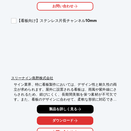
・外壁からの漏水が疑われる場合

お問い合わせ
・大規模修繕前の建物診断

・定期的な建物メンテナンス

【看板向け】ステンレス片長チャンネル10mm
【導入の効果】

・漏水箇所の早期発見による修繕費用の削減

・建物の資産価値の維持

・居住者の安心・安全な暮らしの確保
スリーナイン島野株式会社
サイン業界、特に看板製作においては、デザイン性と耐久性の両
立が求められます。屋外に設置される看板は、雨風や紫外線にさ
らされるため、錆びにくく、長期間美観を保つ素材が不可欠で
す。また、看板のデザインに合わせて、柔軟な形状に対応できる
ことも重要です。当社のステンレス片長チャンネル10mmは、こ
製品を詳しく見る
れらの課題に応える製品です。

【活用シーン】

ダウンロード
・屋外看板のフレーム

・屋内サイン
