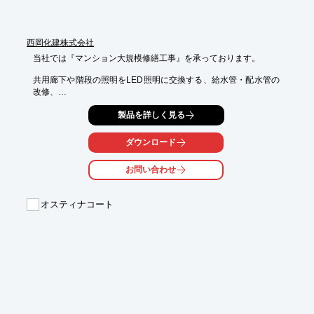
西岡化建株式会社
当社では『マンション大規模修繕工事』を承っております。

共用廊下や階段の照明をLED照明に交換する、給水管・配水管の
改修、

サッシ周りのシーリング工事やサッシ自体の取替え工事など、

製品を詳しく見る
マンション改修には様々な種類の工事があります。

工事期間内にやるべき修繕を見極め、今後の修繕計画とともに

ダウンロード
好適な改修工事をご提案いたします。

お問い合わせ
【概要】

■屋上・バルコニー防水工事

■タイル補修工事

オスティナコート
■鉄部塗装工事

■エントランス改修工事

■外壁塗装工事

※詳しくはPDF資料をご覧いただくか、お気軽にお問い合わせ下
さい。