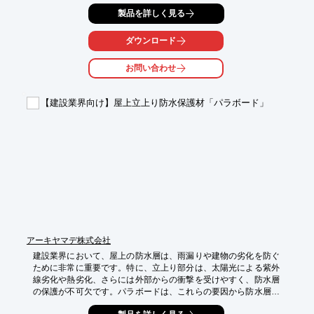
仕上げによる水分放出により、高い耐久性を実現します。

製品を詳しく見る
【活用シーン】

・幼稚園、保育園

ダウンロード
・小学校、中学校

・高等学校

お問い合わせ
・大学

【導入の効果】

【建設業界向け】屋上立上り防水保護材「パラボード」
・高い耐久性による、メンテナンスコストの削減

・木の温かみによる、快適な空間の創出

・自然素材による、安全性への配慮
アーキヤマデ株式会社
建設業界において、屋上の防水層は、雨漏りや建物の劣化を防ぐ
ために非常に重要です。特に、立上り部分は、太陽光による紫外
線劣化や熱劣化、さらには外部からの衝撃を受けやすく、防水層
の保護が不可欠です。パラボードは、これらの要因から防水層を
保護し、建物の長期的な耐久性を確保します。
