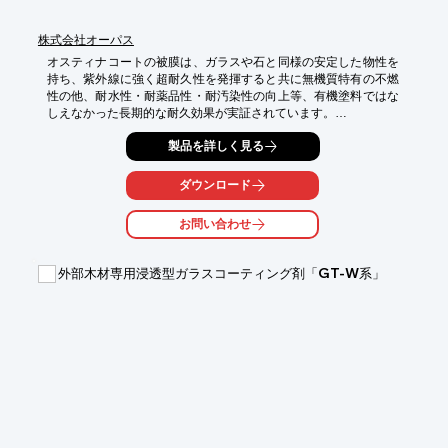
株式会社オーパス
オスティナコートの被膜は、ガラスや石と同様の安定した物性を
持ち、紫外線に強く超耐久性を発揮すると共に無機質特有の不燃
性の他、耐水性・耐薬品性・耐汚染性の向上等、有機塗料ではな
しえなかった長期的な耐久効果が実証されています。

また、完全硬化後の被膜は無機以外の物質を含まず、人体（使用
製品を詳しく見る
者や施工者）、環境（ＶＯＣの削減）に配慮したコーティング材
料でもあります。テリオスコートシリーズは無機質特有の防汚性
能と光沢保持特性で基材を紫外線や雨水から保護し、耐薬品性、
ダウンロード
耐溶剤性に優れた効果を発揮することから落書き防止用のコーテ
ィング剤、内外装防汚コーティング剤として土木、建築分野で広
お問い合わせ
く使用されています
外部木材専用浸透型ガラスコーティング剤「GT-W系」