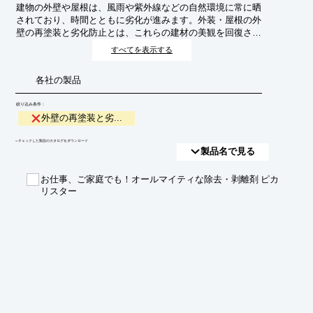
建物の外壁や屋根は、風雨や紫外線などの自然環境に常に晒
されており、時間とともに劣化が進みます。外装・屋根の外
壁の再塗装と劣化防止とは、これらの建材の美観を回復さ
せ、さらに耐久性を高め、建物を長期にわたって保護するた
すべてを表示する
めのメンテナンス作業全般を指します。これにより、建物の
資産価値維持や居住環境の快適性向上に貢献します。
各社の製品
絞り込み条件：
外壁の再塗装と劣...
​▼チェックした製品のカタログをダウンロード
製品名で見る
お仕事、ご家庭でも！オールマイティな除去・剥離剤 ピカ
リスター