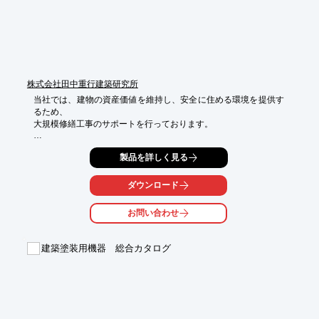
■2003年「丸い窓のある和風の家」鎌倉

■2006年「第2の人生は田舎暮らし」千葉緑区

■横浜動物園ズーラシアアマゾンセンター（横浜市優良建築設計
者表彰）

※詳しくはPDFをダウンロードしていただくか、お気軽にお問い
合わせください。
株式会社田中重行建築研究所
当社では、建物の資産価値を維持し、安全に住める環境を提供す
るため、

大規模修繕工事のサポートを行っております。

「外壁が汚れて目立ってきた」「錆汁のスジ模様の汚れや白いス
製品を詳しく見る
ジ状の漏水跡」

「外壁にひび割れがあるけど大丈夫なのか」などの声が多く聞こ
えてきた時は、

ダウンロード
実施計画への着手をおすすめ致します。

お問い合わせ
ご要望の際はお気軽にお問い合わせください。

【発注方法】

建築塗装用機器 総合カタログ
■設計監理方式

　・修繕設計および工事監理は設計事務所が行い、工事のみ施工
会社が行う

■責任施工方式

　・修繕設計から工事まで、施工会社が全て行う
