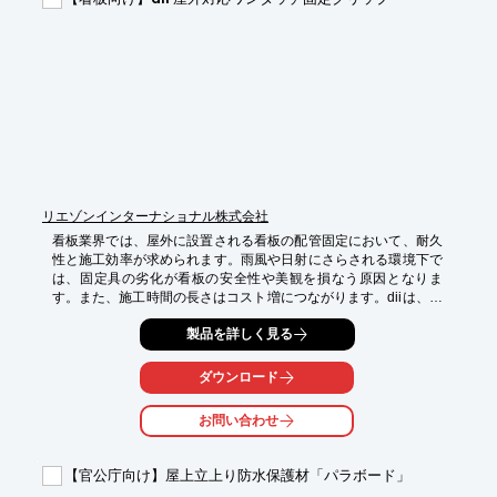
・歴史的建造物の修復

【導入の効果】

・周囲の景観との調和

・温かみのある外観の実現

・自然素材による快適性の向上

・長期的な美観の維持

・メンテナンス性の高さ
リエゾンインターナショナル株式会社
看板業界では、屋外に設置される看板の配管固定において、耐久
性と施工効率が求められます。雨風や日射にさらされる環境下で
は、固定具の劣化が看板の安全性や美観を損なう原因となりま
す。また、施工時間の長さはコスト増につながります。diiは、高
耐候性樹脂を採用し、屋外環境での劣化を抑制します。ワンタッ
製品を詳しく見る
チ施工で作業時間を短縮し、確実な固定を実現します。

【活用シーン】

ダウンロード
・屋外看板の配管固定

・電飾看板の配線固定

お問い合わせ
・店舗看板の配管固定

【導入の効果】

【官公庁向け】屋上立上り防水保護材「パラボード」
・屋外環境下での高い耐久性
