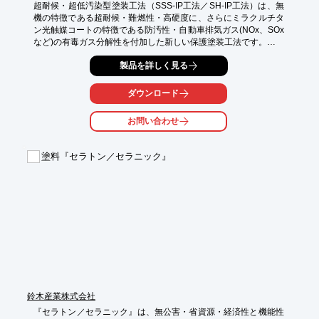
超耐候・超低汚染型塗装工法（SSS-IP工法／SH-IP工法）は、無
機の特徴である超耐候・難燃性・高硬度に、さらにミラクルチタ
ン光触媒コートの特徴である防汚性・自動車排気ガス(NOx、SOx
など)の有毒ガス分解性を付加した新しい保護塗装工法です。

建築・土木・構造物を多くの劣化要因から防護し長期に景観を維
製品を詳しく見る
持・保護します。

【特徴】

ダウンロード
○超低汚染(防汚性)

○超耐候性

お問い合わせ
○防錆性

○不燃性

塗料『セラトン／セラニック』
詳しくはお問い合わせ、またはカタログをダウンロードしてくだ
さい。
鈴木産業株式会社
『セラトン／セラニック』は、無公害・省資源・経済性と機能性