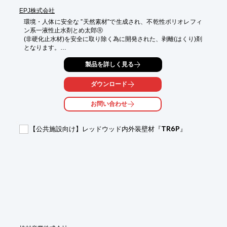
EPJ株式会社
環境・人体に安全な ”天然素材”で生成され、不乾性ポリオレフィ
ン系一液性止水剤とめ太郎Ⓡ

(非硬化止水材)を安全に取り除く為に開発された、剥離(はくり)剤
となります。

ケーブル入線時に、とめ太郎Ⓡを塗布なされた管路口に、再度ケ
製品を詳しく見る
ーブル入線を実施するに伴い、

安全且つ速やかに、とめ太郎Ⓡを除去/剥離を行うことが可能な、
スプレー式液剤となります。

ダウンロード
とめ太郎Ⓡ除去は勿論、油汚れやタール、シーリング剤や粘着
剤、一部の接着剤に至る迄、

お問い合わせ
除去・剥離に好適です。

工業用途に留まらず、その名のとおり「オールマイティ」にご使
【公共施設向け】レッドウッド内外装壁材『TR6P』
用頂けるピカリスター！

お薦めです。

【特長】

■幅広い用途に活用可能！

■天然素材、環境・人に優しく！

■オレンジ臭の心地よい香り

※詳細は「お問い合わせ」よりカタログご請求頂くか「ダウンロ
ード」よりPDF データをご覧下さい。