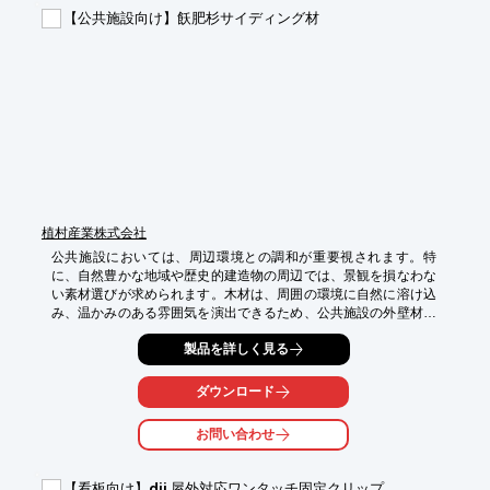
*   定期的な建物メンテナンス

【公共施設向け】飫肥杉サイディング材
【導入の効果】

*   修繕費用の削減

*   建物の資産価値向上

*   入居者への安心感提供
植村産業株式会社
公共施設においては、周辺環境との調和が重要視されます。特
に、自然豊かな地域や歴史的建造物の周辺では、景観を損なわな
い素材選びが求められます。木材は、周囲の環境に自然に溶け込
み、温かみのある雰囲気を演出できるため、公共施設の外壁材と
して適しています。飫肥杉サイディング材は、その美しい木目と
製品を詳しく見る
風合いで、周囲の景観に調和し、訪れる人々に安らぎを与えま
す。

ダウンロード
【活用シーン】

・公園の休憩所

お問い合わせ
・図書館の外壁

・美術館の壁面

・観光案内所

【看板向け】dii 屋外対応ワンタッチ固定クリップ