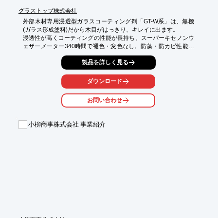
グラストップ株式会社
外部木材専用浸透型ガラスコーティング剤「GT-W系」は、無機
(ガラス形成塗料)だから木目がはっきり、キレイに出ます。

浸透性が高くコーティングの性能が長持ち。スーパーキセノンウ
ェザーメーター340時間で褪色・変色なし。防藻・防カビ性能が
あり、臭いが気にならない超低臭設計です。

製品を詳しく見る
シックハウス・シックスクールの原因物質もありません。また、
汚れが浸透しないため、後々のメンテナンスが容易です。

ダウンロード
【特徴】

○蟻などの虫を寄せつけない

お問い合わせ
○雨掛かりでも色抜けしない

○エイジング塗装が可能

○周辺環境に合わせて選べる8色

小柳商事株式会社 事業紹介
○超低臭設計

詳しくはお問い合わせ、またはカタログをダウンロードしてくだ
さい。