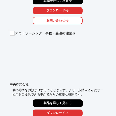
製品を詳しく見る
メ・雑貨・

ファッションなど、多種多様な製品・サービスの営業・販売支援
ダウンロード
活動に携わって

おり、その実績をもとに、貴社に必要なサービスを、好適な組み
お問い合わせ
合わせでご提供。

営業・販売・サービスに特化し長年培ってきた企画・運営・採
アウトソーシング 事務・受注発注業務
用・教育の

ノウハウ、全国規模に渡る拠点網などを活かし、お客様の成果を
追求いたします。

【販売・営業に特化したアウトソーシング事業】

■店頭販売・販促支援事業

■営業支援(訪問型・MD・ラウンダー)事業

■セールスプロモーション事業

■人材サービス事業

■海外人材活用事業　など

※詳しくはPDFをダウンロードしていただくか、お気軽にお問い
中央株式会社
合わせください。
単に荷物をお預かりするにとどまらず、より一歩踏み込んだサー
ビスをご提供できる事が私たちの重要な役割です。
製品を詳しく見る
ダウンロード