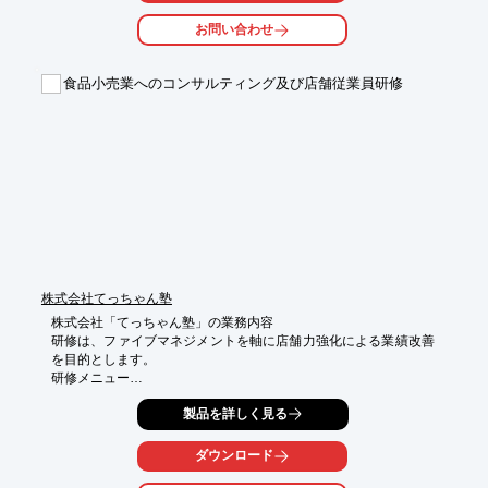
お問い合わせ
食品小売業へのコンサルティング及び店舗従業員研修
株式会社てっちゃん塾
株式会社「てっちゃん塾」の業務内容

研修は、ファイブマネジメントを軸に店舗⼒強化による業績改善
を目的とします。

研修メニュー

　１マネジメント研修～ファイブマネジメントをメインに提供。

製品を詳しく見る
　２販売力強化研修～講師の強みである⽣鮮強化をメインに提
供。

　３競合対策研修～競合店からの顧客吸引をメインに提供。

ダウンロード
コンサルティング
