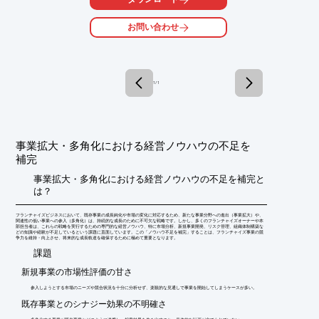
ご要望の際はお気軽にお問い合わせください。

お問い合わせ
【サービス】

■日本で開かれる韓国企業の商談会の企画／運営／参加サポート

■国際展示会への出展サポート

■日韓企業のプロモーションサポート

■海外企業マッチングサポート

1 / 1
■アパレル関連ビジネスの韓国でのサポート

■韓国食品、韓国アイテムのネットショップ販売サポート

※詳しくはPDFをダウンロードしていただくか、お気軽にお問い
合わせください。
事業拡大・多角化における経営ノウハウの不足を
補完
事業拡大・多角化における経営ノウハウの不足を補完と
は？
フランチャイズビジネスにおいて、既存事業の成長鈍化や市場の変化に対応するため、新たな事業分野への進出（事業拡大）や、
関連性の低い事業への参入（多角化）は、持続的な成長のために不可欠な戦略です。しかし、多くのフランチャイズオーナーや本
部担当者は、これらの戦略を実行するための専門的な経営ノウハウ、特に市場分析、新規事業開発、リスク管理、組織体制構築な
どの知識や経験が不足しているという課題に直面しています。この「ノウハウ不足を補完」することは、フランチャイズ事業の競
争力を維持・向上させ、将来的な成長軌道を確保するために極めて重要となります。
​課題
新規事業の市場性評価の甘さ
参入しようとする市場のニーズや競合状況を十分に分析せず、楽観的な見通しで事業を開始してしまうケースが多い。
既存事業とのシナジー効果の不明確さ