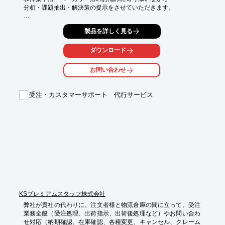
分析・課題抽出・解決策の提示をさせていただきます。

【主なプラン】

製品を詳しく見る
■データ閲覧サービス

■個別分析サービス

■個別分析アドバイス

ダウンロード
■アドバイザリー契約

お問い合わせ
※こちらはPOSレジシステム『ninapos（R）』のオプション製
品です。

単体でのお取り扱いはございませんのでご了承ください。
受注・カスタマーサポート 代行サービス
KSプレミアムスタッフ株式会社
弊社が貴社の代わりに、注文者様と物流倉庫の間に立って、受注
業務全般（受注処理、出荷指示、出荷後処理など）やお問い合わ
せ対応（納期確認、在庫確認、各種変更、キャンセル、クレーム