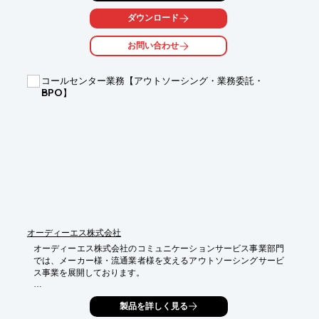
実践的なコンサルティングを行っています。

ダウンロード
また、毎年秋頃アメリカのスーパーマーケットを視察し、近年の
動向について

お問い合わせ
勉強会も行っています。ご要望の際は、お気軽にご相談くださ
い。

コールセンター業務【アウトソーシング・業務委託・
【サービス内容】

BPO】
■経営戦略

■課題解決策の提案

■商品政策

■店舗運営

■人財育成

■海外セミナー

※詳しくはPDFをダウンロードして頂くか、お気軽にお問合せく
ださい。
オーディーエス株式会社
オーディーエス株式会社のコミュニケーションサービス事業部門
では、メーカー様・流通業者様を支えるアウトソーシングサービ
ス事業を展開しております。

＜アウトソーシング事業＞

製品を詳しく見る
■コールセンター業務

　・質の高いテクニカルサービス
