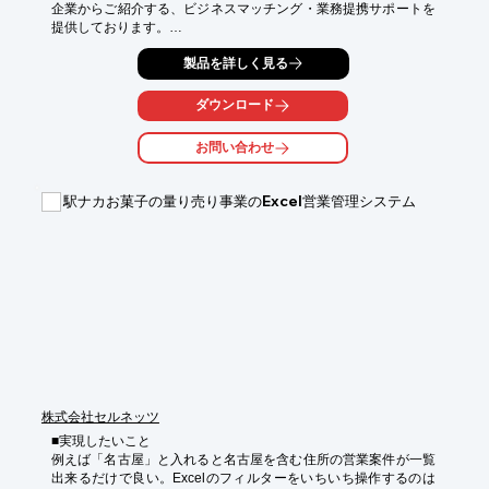
企業からご紹介する、ビジネスマッチング・業務提携サポートを
提供しております。

企業と企業、事業と事業、製品と製品を繋げ、結び、更に

製品を詳しく見る
価値あるものとして世の中へ提供してゆく。

ダウンロード
共同開発・資本提携・販売パートナーなどの外部との共創によ
り、企業・事業の

お問い合わせ
価値を更に高めるサポートをいたします。

経営課題・自社の強みについてお聞かせください。

駅ナカお菓子の量り売り事業のExcel営業管理システム
【こんなお悩みに】

■コストを削減したい

■販路を拡大したい

■事業提携先を探している

※詳しくは、お気軽にお問い合わせください。
株式会社セルネッツ
■実現したいこと

例えば「名古屋」と入れると名古屋を含む住所の営業案件が一覧
出来るだけで良い。Excelのフィルターをいちいち操作するのは