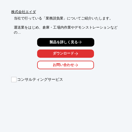
株式会社エイダ
当社で行っている「業務請負業」についてご紹介いたします。

運送業をはじめ、倉庫・工場内作業やデモンストレーションなど
の

サービス業、イベント会場運営・設営などに対応。総合人材サー
製品を詳しく見る
ビス

企業ならではの経験・ノウハウをもとにサービスをご提供。

ダウンロード
その他、家事代行業や交通量調査、街頭アンケート、市場調査な
どの

お問い合わせ
各種マーケティングリサーチも行っております。

【サービス内容(一部)】

コンサルティングサービス
■運送業

■倉庫・工場内作業

■サービス業

■イベント会場運営・設営

■事務所移転・引越し補助

※詳しくはPDFをダウンロードしていただくか、お気軽にお問い
合わせください。