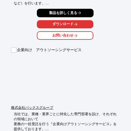
など）を行います。

BtoC（EC・通販等）、BtoB（メーカー・卸等）問わず、多くの
製品を詳しく見る
クライアント様より業務を請け負わせていただいております。

ダウンロード
【こんなお悩みは解決できます】

■日々の受注やCSに時間が割かれて、売上増への取り組みができ
お問い合わせ
ない

■苦労して採用育成した受注・CSスタッフがまた辞めてしまった

■少人数のECサイト運営のため繁忙期は毎回パンクしている

企業向け アウトソーシングサービス
■繁忙期のみスタッフを増員し、結局ミスが頻発している

■受注とお問い合わせ対応にかかる人件費（固定費）がもったい
ない

少しでもご関心いただけるようでしたら、

お気軽にお問い合わせください。

担当：柴崎（しばさき）　電話番号：047-411-0240
株式会社バックスグループ
当社では、業種・業界ごとに特化した専門部署を設け、それぞれ
の領域において

業務の一括受託を行う『企業向けアウトソーシングサービス』を
提供しております。
