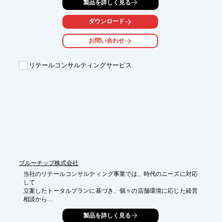
製品を詳しく見る
の調達を

行うとともに、日本の高品位製品の海外展開事業をサポートしま
す。

ダウンロード
多種にわたる原料・製品の輸入業務から海外での事業サポートま
お問い合わせ
で、

専任スタッフを動員したサービスをご提供します。

リテールコンサルティングサービス
【特長】

■グローバル化する社会に柔軟に対応

■現地でのきめ細かな情報収集や調査を実施

■より良い原料や製品の調達を行う

■日本の高品位製品の海外展開事業をサポート

■専任スタッフを動員したサービスをご提供

※詳しくはPDF資料をご覧いただくか、お気軽にお問い合わせ下
さい。
ブルーチップ株式会社
当社のリテールコンサルティング事業では、時代のニーズに対応
して

立案したトータルプランに基づき、個々の店舗環境に応じた経営
相談から

戦術指導まで、生鮮の専門トレーナーによる実務指導による、即
製品を詳しく見る
効性のある
