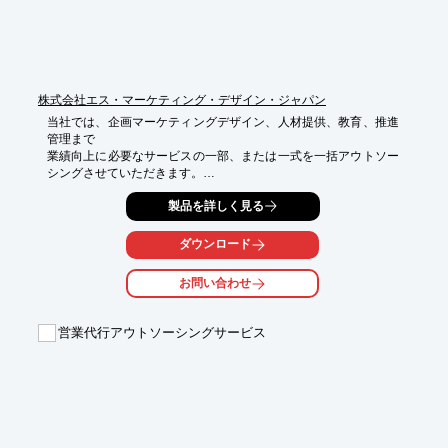
■成長力ある強い企業づくりの実現

※詳しくはPDFをダウンロードしていただくか、お気軽にお問い
合わせください。
株式会社エス・マーケティング・デザイン・ジャパン
当社では、企画マーケティングデザイン、人材提供、教育、推進
管理まで

業績向上に必要なサービスの一部、または一式を一括アウトソー
シングさせていただきます。

業績向上に関する、ソリューションの推進に際し現状のお客様の
製品を詳しく見る
状況を

ヒアリングし、顧客ニーズに応じた販売実績の向上へ導きます。

ダウンロード
ご要望の際はお気軽にお問い合わせください。

お問い合わせ
【事業概要】

■販売ショップにおける、ショップ経営のコンサルティング及び
営業代行アウトソーシングサービス
販売教育

■販売ショップにおける、販売促進支援及び販売委託業務

■各種販売促進のソリューション業務

■販売スタッフの特定派遣・人材紹介業務

■各種販売促進における、企画マーケティングの立案から販売に

　必要な人員の手配及び教育、制作物の作成他、運営全般の委託
業務
