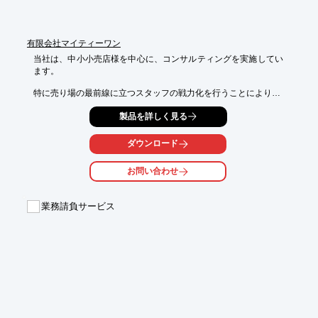
ださい。
有限会社マイティーワン
当社は、中小小売店様を中心に、コンサルティングを実施してい
ます。

特に売り場の最前線に立つスタッフの戦力化を行うことにより、

「あなたから買いたい」、「あなたから買って本当に良かった」
製品を詳しく見る
と

お客様に思わせる販売の場作りを構築。

ダウンロード
また、最近はネット通販に関する相談も多いことから、ホームペ
ージ制作を

お問い合わせ
含めたネットショップの運営についてもコンサルティングしま
す。

業務請負サービス
【当社事業内容】

■コンサルティング

■講演・研修・セミナー

■FC本部立上げ指導・新規事業開発

■事業資金調達

■販路開拓・事業提携

※詳しくはPDFをダウンロードして頂くか、お問い合わせくださ
い。