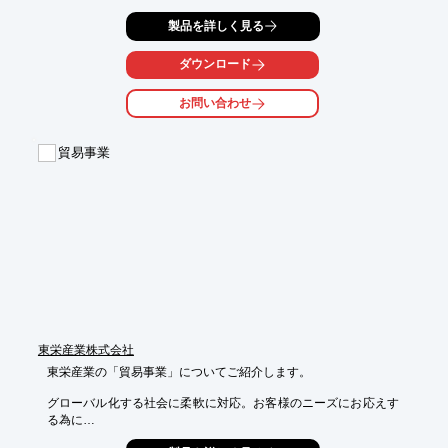
対応人員の採用・教育から運用管理まで一括して対応するため、
製品を詳しく見る
企業の

業務管理負荷を大幅に軽減可能。

ダウンロード
また、全国エリアで展開する活動に対しても、当社の国内24拠点
お問い合わせ
を活用することで、

各エリアごとに担当窓口を設置でき、全国均一レベルでの営業戦
略の遂行が可能です。

貿易事業
【当社の強み】

■豊富な受託実績

■全国一元対応

■法令に準拠した受託体制

■コンプライアンス・情報セキュリティ

※詳しくはPDFをダウンロードしていただくか、お問い合わせく
ださい。
東栄産業株式会社
東栄産業の「貿易事業」についてご紹介します。

グローバル化する社会に柔軟に対応。お客様のニーズにお応えす
る為に

現地でのきめ細かな情報収集や調査を行い、より良い原料や製品