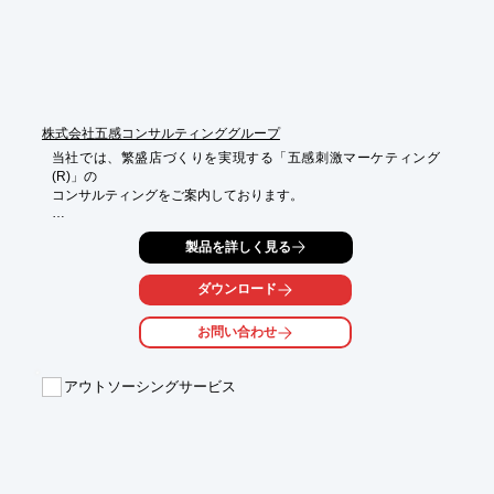
※詳しくは、お気軽にお問い合わせください。
株式会社五感コンサルティンググループ
当社では、繁盛店づくりを実現する「五感刺激マーケティング
(R)」の

コンサルティングをご案内しております。

「五感刺激マーケティング(R)」とは、旧来的な視覚中心の

製品を詳しく見る
コミュニケーションだけではなく、五感（視覚・聴覚・嗅覚・触
覚・味覚）を

通じてブランドを伝える具体的な方法です。

ダウンロード
あなたの店の既存商品が、たった1つの簡単な“五感刺激”要素を投
お問い合わせ
入するだけで、

商品は優れた高い基準を持つことが可能。

既存客を生涯客に変え、新しい顧客の創造も実現できます。

アウトソーシングサービス
ご要望の際はお気軽にお問い合わせください。

【コンサルティングの内容】

■成長戦略づくりを提案

■売上×利益アップの具体策の提案

■売上アップとマネジメントができる店長・幹部の育成が可能
