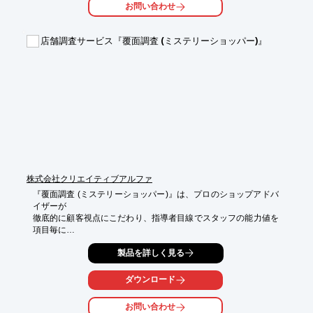
いまや企業業績を左右する最⼤の要因は、「競合」の存在です。

お問い合わせ
てっちゃん流店舗運営における最⼤の強みは、ずばり競合対策。

コンサルティングにおいても、⾃らの強みを活かし、ファイブマ
ネジメントによる組織⼒を引き出して、競合店から顧客を吸引す
店舗調査サービス『覆面調査 (ミステリーショッパー)』
ることで業績改善を図ります。

競合環境は個店毎に異なります。個店に応じたコンサルティング
による業績改善をお約束致します。

講演

ご依頼に応じて講演内容を作成致します。

てっちゃん塾のコンサルティングの活動事例を動画にアップ致し
ました。ご視聴の上、コンサルティングのご検討をして頂ければ
幸いです。

動画は以下にて視聴可能です。

　　　　⇩

https://youtu.be/Zq_PRD-JwNs
株式会社クリエイティブアルファ
『覆面調査 (ミステリーショッパー)』は、プロのショップアドバ
イザーが

徹底的に顧客視点にこだわり、指導者目線でスタッフの能力値を
項目毎に

データ化し、指標化する店舗調査サービスです。

製品を詳しく見る
調査後は店長面談や現地指導の実施をおこない、そのお店を利用
する顧客が

ダウンロード
得られる最高の「顧客体験価値」が何か導き出し、店舗の総合力
を強化します。

お問い合わせ