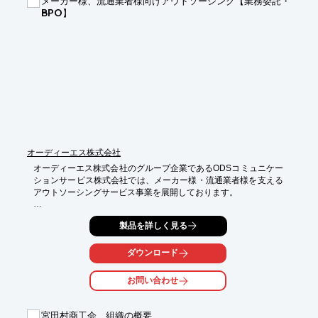
メーカー様、流通業者様向けアウトソーシング【業務委託・
■お客様の期待を超える商品とサービスの提供

BPO】
■社員の満足、やり甲斐の追求

■会社の営業利益の拡大

※詳しくはPDFをダウンロードして頂くか、お気軽にお問い合わ
せ下さい。
オーディーエス株式会社
オーディーエス株式会社のグループ企業であるODSコミュニケー
ションサービス株式会社では、メーカー様・流通業者様を支える
アウトソーシングサービス事業を展開しております。

＜アウトソーシング事業＞

製品を詳しく見る
■コールセンター業務

　・質の高いテクニカルサービス

　・テレマーケティング

ダウンロード
　・顧客接点サービス　など　

■リペアサービス業務

お問い合わせ
　・拠点サービス（拠点集約型、全国に逐次拠点拡大中）

　・フィールドサービス（オンサイト）

■品質管理業務

宮田村商工会 組織の概要