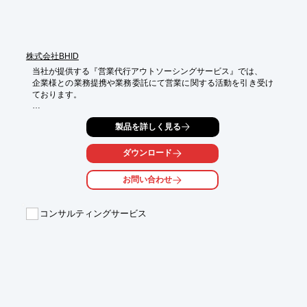
※詳しくはPDFをダウンロードしていただくか、お気軽にお問い
合わせください。
株式会社BHID
当社が提供する『営業代行アウトソーシングサービス』では、

企業様との業務提携や業務委託にて営業に関する活動を引き受け
ております。

主に、飲食店事業者様を対象としたお仕事を得意としているた
製品を詳しく見る
め、

現在は、飲食関係のビジネスソリューションを手がけている企業
様を

ダウンロード
クライアントに持ち、専門的な営業活動を実施しています。

お問い合わせ
ご要望の際はお気軽に、お問い合わせください。

【特長】

コンサルティングサービス
■営業活動をアウトソーシングすることで企業は他の業務に集中
できる

■コスト25%～35%（事業内容による）

■事業ごとに決められた納期内でエビデンスを含めた成果報告

■お客様のフォローは営業カテゴリーの業務内であれば

　契約期間内は万全を尽くします

※詳しくはPDFをダウンロードしていただくか、お問い合わせく