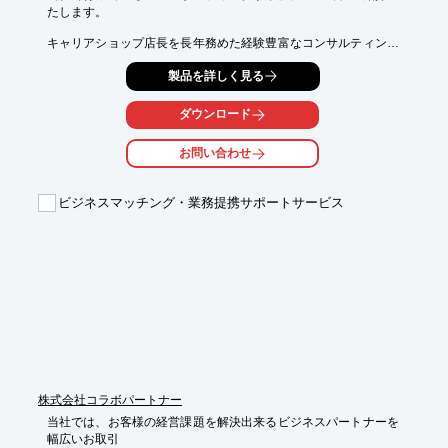
たします。

キャリアショップ店長を長年務めた経験豊富なコンサルティング
スタッフが

製品を詳しく見る
単なる店頭販売だけではなく、店舗の立地に基づいた戦略的な販
売促進や

店舗運営などの幅広い分野に対応。

ダウンロード
その他、携帯電話販売店向けのイベント企画・運営をはじめ、営
お問い合わせ
業代行や

バックオフィス業務代行なども承っております。

ビジネスマッチング・業務提携サポートサービス
【事業案内】

■イベント事業

■コンサルティング事業

■営業代行事業

■バックオフィス業務代行事業

※詳しくはPDFをダウンロードしていただくか、お気軽にお問い
合わせください。
株式会社コラボパートナー
当社では、お客様の経営課題を解決出来るビジネスパートナーを
幅広いお取引
