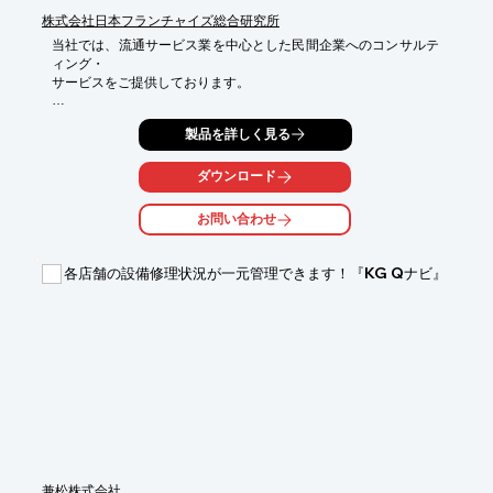
株式会社日本フランチャイズ総合研究所
当社では、流通サービス業を中心とした民間企業へのコンサルテ
ィング・

サービスをご提供しております。

企業様、店舗、本部の経営や運営状況にあわせて

製品を詳しく見る
コンサルティングプランをご提案します。

小売業・外食業・サービス業の分野、B to C事業とB to B事業の
ダウンロード
別、

国内・国外を問わず、400社以上の企業様への経営コンサルティ
お問い合わせ
ングを

現在までに手掛けた当社へお気軽にご相談ください。

各店舗の設備修理状況が一元管理できます！『KG Qナビ』
【サービス内容】

■社外向けフランチャイズ本部構築

■社外向けフランチャイズ本部の再構築

■内川流「社員向けフランチャイズ制度戦略」導入

■海外進出コンサルティング

※詳しくはPDFをダウンロードして頂くか、お気軽にお問合せく
ださい。
兼松株式会社