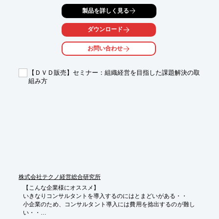
改善でき、さらにその商品を使っていただいたお客様の生活が豊
製品を詳しく見る
かになる事を

夢見ることの出来る "ホンモノの商売人" を育成する講義です。

ダウンロード
将来を担う若手社員の育成や、「商売人」感覚を持った社員の育
成が可能です。

お問い合わせ
ご要望の際はお気軽に、お問い合わせください。

【講義の目的】

【ＤＶＤ販売】セミナー：組織経営を目指した課題解決の取
■営業、開発に携わる社員全体のレベルアップ  

組み方
■現状環境認識とそれに対応できる社員の育成  

■小売業から見た食品メーカー・卸に求めるものの理解  

※詳しくは、お気軽にお問い合わせください。
株式会社テクノ経営総合研究所
【こんな企業様にオススメ】

いきなりコンサルタントを導入するのにはとまどいがある・・

小企業のため、コンサルタント導入には費用を捻出するのが難し
い・・
