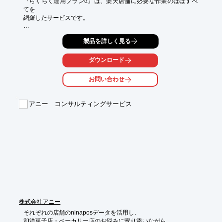
『らくらく運用プランα』は、楽天店舗に必要な作業のほぼすべ
てを

網羅したサービスです。

お客様の現在の作業に合わせてご要望通りでも、当社からの作業
製品を詳しく見る
の

ご提案でも、店舗の状況に合わせて柔軟にご対応いたします。

ダウンロード
ご要望の際はお気軽に、お問い合わせください。

お問い合わせ
【選ばれる理由】

■楽天運営代行の長年の実績

■お客様のご要望に合わせて柔軟に対応

アニー コンサルティングサービス
■毎月報告会を開催

※詳しくはPDFをダウンロードしていただくか、お問い合わせく
ださい。
株式会社アニー
それぞれの店舗のninaposデータを活用し、

和洋菓子店・ベーカリー店のお悩みに寄り添いながら
