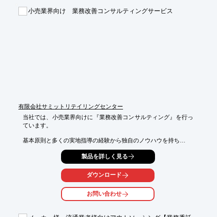
■基本料金＋成功報酬で無駄をカット

小売業界向け 業務改善コンサルティングサービス
■中国・台湾の主要都市で販路開拓

※詳しくはPDFをダウンロードしていただくか、お気軽にお問い
合わせください。
有限会社サミットリテイリングセンター
当社では、小売業界向けに『業務改善コンサルティング』を行っ
ています。

基本原則と多くの実地指導の経験から独自のノウハウを持ち

「他では教えてくれない目からウロコの実践方法」をお伝えしま
製品を詳しく見る
す。

指導現場からは「解りやすい」「こんな方法があったのか」とい
ダウンロード
う意見を

数多くいただいております。

お問い合わせ
【店舗の活性化（付加価値の向上）とローコスト・オペレーショ
ンの推進】
