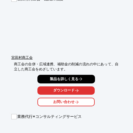
　・組込型ソフトウェア検証サービス

　・市場出荷前検品サービス

　・回収検品サービス

　・ファームウェアアップデート　など

■通販フルフィルメント業務

　・受注確定

　・出荷コントロール

　・キッティング（アクセサリー部品、ソフトウェアなど）

　・梱包、出荷　など
宮田村商工会
商工会の合併・広域連携、補助金の削減の流れの中にあって、自
立した商工会をめざしています。
製品を詳しく見る
ダウンロード
お問い合わせ
業務代行×コンサルティングサービス