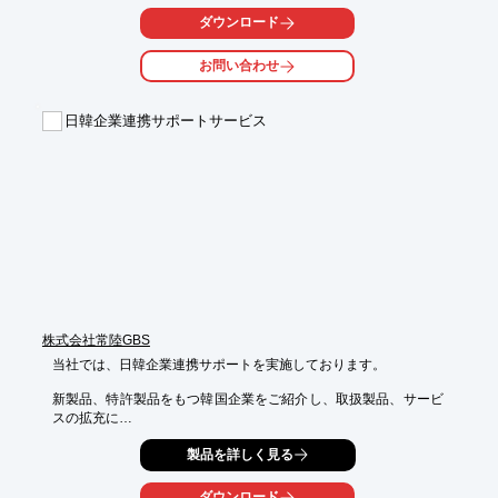
　・テレマーケティング

ダウンロード
　・顧客接点サービス　など　

■リペアサービス業務

お問い合わせ
　・拠点サービス（拠点集約型、全国に逐次拠点拡大中）

　・フィールドサービス（オンサイト）

■品質管理業務

日韓企業連携サポートサービス
　・組込型ソフトウェア検証サービス

　・市場出荷前検品サービス

　・回収検品サービス

　・ファームウェアアップデート　など

■通販フルフィルメント業務

　・受注確定

　・出荷コントロール

　・キッティング（アクセサリー部品、ソフトウェアなど）

　・梱包、出荷　など
株式会社常陸GBS
当社では、日韓企業連携サポートを実施しております。

新製品、特許製品をもつ韓国企業をご紹介し、取扱製品、サービ
スの拡充に

お役立て可能な商談会の企画・運営・参加サポートや、日本、韓
製品を詳しく見る
国で開催される

国際展示会への出展サポートなどを行っております。

ダウンロード