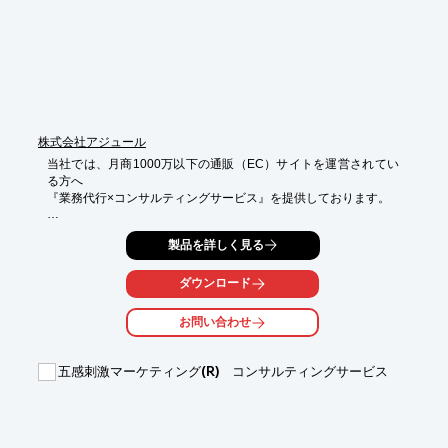
株式会社アジュール
当社では、月商1000万以下の通販（EC）サイトを運営されてい
る方へ

『業務代行×コンサルティングサービス』を提供しております。

サイト更新や商品ページの作成が追い付かない、物流システムが
製品を詳しく見る
効率よく

運営できていないなど、運営する中で発生する様々な問題点や疑
問点への

ダウンロード
アドバイスを含め、お客様の目標売上の実現を目指してまいりま
す。

お問い合わせ
ご要望の際はお気軽に、お問い合わせください。

五感刺激マーケティング(R) コンサルティングサービス
【3つのポイント】

■頂くコンサルティング費用は売れた分だけ

■有料広告費は極力使わない

■手が回らない部分は当社がフォローアップ
