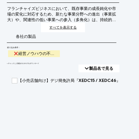
フランチャイズビジネスにおいて、既存事業の成長鈍化や市
場の変化に対応するため、新たな事業分野への進出（事業拡
大）や、関連性の低い事業への参入（多角化）は、持続的な
成長のために不可欠な戦略です。しかし、多くのフランチャ
すべてを表示する
イズオーナーや本部担当者は、これらの戦略を実行するため
各社の製品
の専門的な経営ノウハウ、特に市場分析、新規事業開発、リ
スク管理、組織体制構築などの知識や経験が不足していると
いう課題に直面しています。この「ノウハウ不足を補完」す
絞り込み条件：
ることは、フランチャイズ事業の競争力を維持・向上させ、
経営ノウハウの不...
将来的な成長軌道を確保するために極めて重要となります。
​▼チェックした製品のカタログをダウンロード
製品名で見る
【小売店舗向け】デジ簡免許局『XEDC15 / XEDC46』