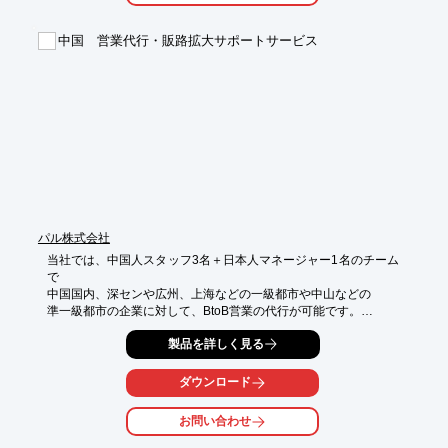
ご要望の際はお気軽にお問い合わせください。

中国 営業代行・販路拡大サポートサービス
【覆面調査 (ミステリーショッパー)のお客様の声】

■プロのショップアドバイザーの意見を聞けて良かった

■覆面調査の結果、スタッフのCXの意識が十分でないことがわか
った

■スタッフをどう教育すれば良いかということまでアドバイスし
てもらえた

■自社に合わせて内容をしっかりと練っていただけた

■色々と融通をきかせていただいてありがたかった

※詳しくはPDFをダウンロードして頂くか、お問い合わせくださ
い。
パル株式会社
当社では、中国人スタッフ3名＋日本人マネージャー1名のチーム
で

中国国内、深センや広州、上海などの一級都市や中山などの

準一級都市の企業に対して、BtoB営業の代行が可能です。

営業先リスト作成、電話/訪問営業、商談、新規取引先の紹介、

製品を詳しく見る
逐次・同時通訳、窓口代行まですべて行うことができます。

ご要望の際はお気軽にお問い合わせください。

ダウンロード
【サービスの特長】

お問い合わせ
■Webと連動した確度ある現地営業力

■人脈を活かした大口取引先のご紹介
