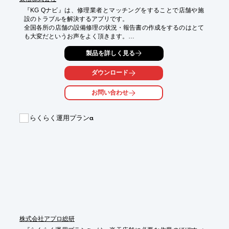
『KG Qナビ』は、修理業者とマッチングをすることで店舗や施
設のトラブルを解決するアプリです。

全国各所の店舗の設備修理の状況・報告書の作成をするのはとて
も大変だというお声をよく頂きます。

Qナビでは、店舗ごとの様々なトラブル（雨漏り、水漏れ、エア
製品を詳しく見る
コンの故障など様々）への対応状況を簡単に一元管理。

修理報告書もアプリ内で確認できるので、業務効率改善に貢献し
ダウンロード
ます！

お問い合わせ
【特長】

■圧倒的なスピード感で業者を手配

らくらく運用プランα
■幅広い業種・トラブルに対応

■システム利用料は0円

■状況の見える化・一元管理

※詳しくはPDF資料をご覧いただくか、お気軽にお問い合わせ下
さい。
株式会社アプロ総研