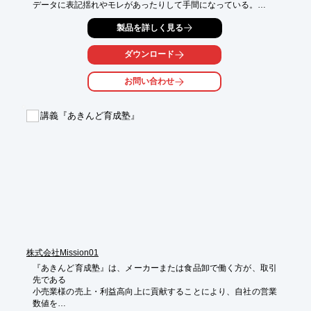
データに表記揺れやモレがあったりして手間になっている。

■訪問履歴が一覧できるようになった

製品を詳しく見る
お菓子の仕入先へ営業へ行った履歴も一覧できるようになったた
め「1年前、4ヶ月前、1ヶ月前と3回営業行っているのにまだ取引
ダウンロード
できていない」などということが見える化された。
お問い合わせ
講義『あきんど育成塾』
株式会社Mission01
『あきんど育成塾』は、メーカーまたは食品卸で働く方が、取引
先である

小売業様の売上・利益高向上に貢献することにより、自社の営業
数値を
