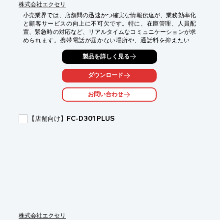
株式会社エクセリ
小売業界では、店舗間の迅速かつ確実な情報伝達が、業務効率化
と顧客サービスの向上に不可欠です。特に、在庫管理、人員配
置、緊急時の対応など、リアルタイムなコミュニケーションが求
められます。携帯電話が届かない場所や、通話料を抑えたい場
合、デジタル簡易無線免許局『XEDC15 / XEDC46』が役立ちま
製品を詳しく見る
す。

【活用シーン】

ダウンロード
・店舗間の連絡

・バックヤードとフロア間の連絡

お問い合わせ
・緊急時の連絡

【導入の効果】

【店舗向け】FC-D301 PLUS
・クリアな音声通話によるスムーズな情報伝達

・通話料のコスト削減

・広範囲な通信エリア
株式会社エクセリ