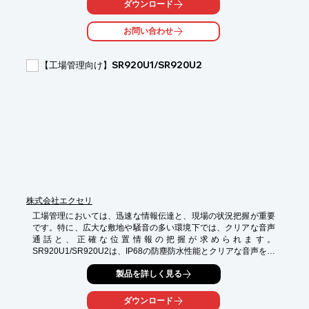
ダウンロード
・製造ラインでの作業指示

・品質管理における指示伝達

お問い合わせ
・安全教育や研修

・複数部署間の情報共有

【工場管理向け】SR920U1/SR920U2
【導入の効果】

・指示の聞き間違いによる作業ミスを削減

・作業効率の向上

・安全性の向上

・複数人への同時指示が可能
株式会社エクセリ
工場管理においては、迅速な情報伝達と、現場の状況把握が重要
です。特に、広大な敷地や騒音の多い環境下では、クリアな音声
通話と、正確な位置情報の把握が求められます。
SR920U1/SR920U2は、IP68の防塵防水性能とクリアな音声を実
現し、工場管理の効率化に貢献します。

製品を詳しく見る
【活用シーン】

・工場内の巡回連絡

ダウンロード
・資材搬入時の指示
