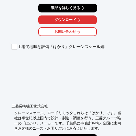
雪が降り止んでも、一定時間（残雪処理時間）出力を保持。

製品を詳しく見る
手動運転に時限タイマーを内蔵、設定した時間後、出力を停止し
ます。

ダウンロード
降雪々片を直接検知するため、風による影響が少なく、更に雪温
センサーの

お問い合わせ
信号を組み合わせることにより、低温雨による誤作動がありませ
ん。

工場で地味な設備「はかり」クレーンスケール編
【特長】

■風による影響が少なく、低温雨による誤作動がない

■出力接点が2接点あるので、ポンプの他に、電磁弁等にも利用で
きる

■雪が降り止んでも、一定時間（残雪処理時間）出力を保持

■手動運転に時限タイマーを内蔵、設定した時間後、出力を停止

■「試験」スイッチにより、本体制御部の動作確認ができる

※詳しくはPDF資料をご覧いただくか、お気軽にお問い合わせ下
さい。
三菱長崎機工株式会社
クレーンスケール、ロードリミッタこれらは「はかり」です。当
社は半世紀以上国内で設計・製造・調整を行う、三菱グループ唯
一の「はかり」メーカーです。千葉県に事務所を構え全国に出向
きお客様のニーズ・お困りごとにお応えいたします。