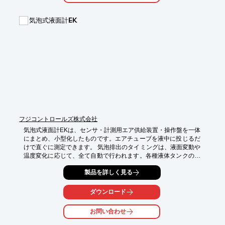
気泡式液面計EK
フジコントロールズ株式会社
気泡式液面計EKは、センサ・計測用エア供給装置・操作盤を一体
にまとめ、小型化したものです。エアチューブを液中に投じるだ
けで直ぐに測定できます。 気泡排出のタイミングは、液面変動や
温度変化に応じて、全て自動で行われます。各種液体タンクの残
量確認や溢れ防止・液切れ防止に。

製品を詳しく見る
詳しくはお問い合わせ、またはカタログをご覧ください。
ダウンロード
お問い合わせ