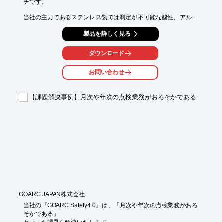
チです。

当社の主力であるステンレス製では測定が不可能な酸性、アルカ
リ性と

製品を詳しく見る
いった液体の液位管理にご使用頂けます。

耐熱性と耐薬品性に優れ、耐熱Max.120℃、測定対象液比重0.85
ダウンロード
です。

ご用命の際は、当社へお気軽にご相談ください。

お問い合わせ
【特長】

■低価格帯での量産型樹脂製小型フロートスイッチ

【課題解決事例】月次や年次の点検業務がおろそかである
■製品材質はPP、ポリスルホン、PVDFといったものを揃え、
様々な

液体に対応

■耐熱温度は80℃から120℃対応の製品を用意

※詳しくはPDF資料をご覧いただくか、お気軽にお問い合わせ下
さい。
GOARC JAPAN株式会社
当社の『GOARC Safety4.0』は、「月次や年次の点検業務がおろ
そかである」
