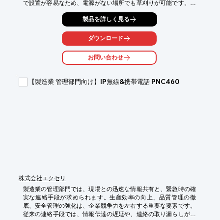
で設置が容易なため、電源がない場所でも草刈りが可能です。高
精度GPSによる自動運転で、効率的な草刈りを実現し、管理コス
製品を詳しく見る
トの削減に貢献します。

【活用シーン】

ダウンロード
・工場敷地内の草刈り

・駐車場、通路の草刈り

お問い合わせ
・単一エリアに限らない草刈り

【導入の効果】

【製造業 管理部門向け】IP無線&携帯電話 PNC460
・草刈り作業の無人化・省人化

・管理コストの削減

・作業員の安全確保
株式会社エクセリ
製造業の管理部門では、現場との迅速な情報共有と、緊急時の確
実な連絡手段が求められます。生産効率の向上、品質管理の徹
底、安全管理の強化は、企業競争力を左右する重要な要素です。
従来の連絡手段では、情報伝達の遅延や、連絡の取り漏らしが発