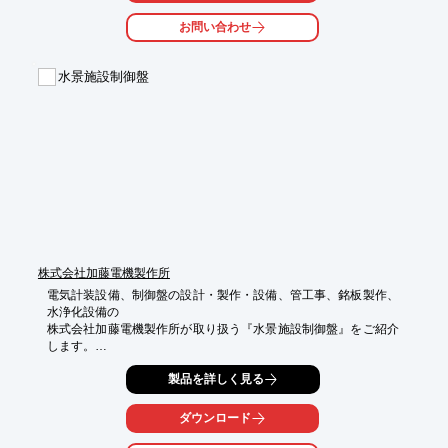
・緊急時の連絡

お問い合わせ
・構内警備

【導入の効果】

水景施設制御盤
・スムーズな情報伝達による業務効率化

・迅速な状況把握による安全性の向上

・Bluetooth対応によるハンズフリー通話

・GPS機能による位置情報の共有
株式会社加藤電機製作所
電気計装設備、制御盤の設計・製作・設備、管工事、銘板製作、
水浄化設備の

株式会社加藤電機製作所が取り扱う『水景施設制御盤』をご紹介
します。

当製品は、公園の人工の川と滝、ちょっとした噴水を制御する盤
製品を詳しく見る
です。

植栽で隠れるように高さが低くされています。

ダウンロード
【特長】
