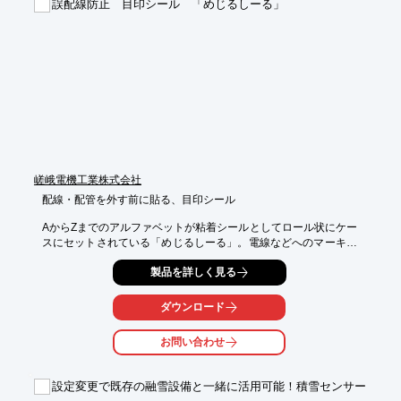
誤配線防止 目印シール 「めじるしーる」
【特長】

■マグネットカップリング式・多点リードスイッチ式

■残量管理に好適

※詳しくはPDF資料をご覧いただくか、お気軽にお問い合わせく
ださい。
嵯峨電機工業株式会社
配線・配管を外す前に貼る、目印シール

AからZまでのアルファベットが粘着シールとしてロール状にケー
スにセットされている「めじるしーる」。電線などへのマーキン
グが、至って容易です。複雑な配線・結線作業の誤りを無くし、
製品を詳しく見る
その作業性を高める上に、「めじるしーる」はまさに欠かせませ
ん。

ダウンロード
●細かな電線へのマーキングも容易な粘着性。なのに作業完了後
の取り外しは簡単。

お問い合わせ
●A～Z、2枚1組で1セット。1ケースには10セット入っています。

●カラーは3色。作業の状況によってお選び頂けます。
設定変更で既存の融雪設備と一緒に活用可能！積雪センサー