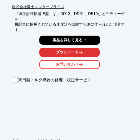
株式会社富士エンタープライズ
『速度計試験器-F型』は、DD13、DD51、DE10などのディーゼ
ル

機関車に採用されている速度計を試験する為に作られた計測器で
す。

これらの機関車に採用されている速度発電機は従来の電気式速度
製品を詳しく見る
計と異なり、

回転数に比例した周波数を発生し、また出力電圧も回転数に比例
ダウンロード
して高く

なります。

お問い合わせ
当製品はこの発電機と同等の周波数、電圧を発生する発信器を内
蔵し

東日製トルク機器の修理・校正サービス
水晶発振子より制御されるデジタル基準速度計と組合せ、機関車
を

走行させることなく容易にかつ高精度に試験することができま
す。

【特長】

■DD13、DD51、DE10などのディーゼル機関車に採用されてい
る

　速度計を試験する

■機関車を走行させることなく容易にかつ高精度に試験すること
が可能
