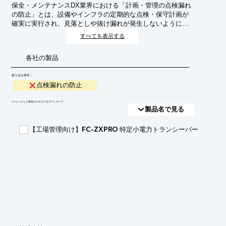
保全・メンテナンスDX業界における「計画・管理の点検漏れ
の防止」とは、設備やインフラの定期的な点検・保守計画が
確実に実行され、見落としや抜け漏れが発生しないように管
理するプロセスを指します。目的は、突発的な故障や事故を
すべてを表示する
防ぎ、設備の長寿命化、安全性の確保、運用コストの最適化
を実現することです。
各社の製品
絞り込み条件：
点検漏れの防止
​▼チェックした製品のカタログをダウンロード
製品名で見る
【工場管理向け】FC-ZXPRO 特定小電力トランシーバー