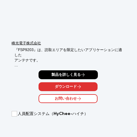
■液面指示計は屋内壁取付型、屋外壁取付型、屋内パネル取付型
をご用意

※詳しくはPDF資料をご覧いただくか、お気軽にお問い合わせく
ださい。
峰光電子株式会社
『FSP9203』は、読取エリアを限定したいアプリケーションに適
した

アンテナです。

指向性を鋭く絞っているので、アンテナ正面のタグだけを読取
製品を詳しく見る
り、

近接タイプではないので、高さ方向にも読取りエリアが広がりま
す。

ダウンロード
また、電波吸収体を使用する必要がなくなり、コスト削減が図れ
お問い合わせ
ます。

【特長】

人員配置システム（HyChee-ハイチ）
■読取エリアを限定

■指向性を鋭く絞っている

■アンテナ正面のタグだけを読取り

■電波吸収体を使用する必要がない

■コスト削減が図れる
