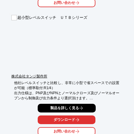
お問い合わせ
■公園の人工の川・滝・ちょっとした噴水を制御

■植栽で隠れる高さ

超小型レベルスイッチ ＵＴＢシリーズ
※詳しくはPDF資料をご覧いただくか、お気軽にお問い合わせ下
さい。
株式会社タンジ製作所
他社レベルスイッチと比較し、非常に小型で省スペースでの設置
が可能（標準取付:R1/4）

出力仕様は、PNP及びNPNとノーマルクローズ及びノーマルオー
プンから制御及び出力条件より選択頂けます。

測定対象は、流体・（粉体・粒体）の殆どが測定可能となりま
製品を詳しく見る
す。

耐圧は設計圧力にて2MPaまで標準仕様で可能です。
ダウンロード
お問い合わせ