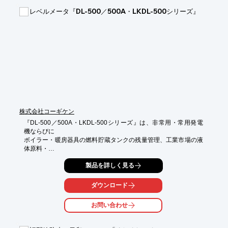
レベルメータ『DL-500／500A・LKDL-500シリーズ』
株式会社コーギケン
『DL-500／500A・LKDL-500シリーズ』は、非常用・常用発電
機ならびに

ボイラー・暖房器具の燃料貯蔵タンクの残量管理、工業市場の液
体原料・

製品を貯蔵するタンク・水槽などの残量管理に好適な汎用レベル
製品を詳しく見る
メータです。

貯蔵する液体が危険物として指定された燃料油などでも安全に

ダウンロード
使用することができる本質安全防爆構造。

お問い合わせ
液面指示計は屋内壁取付型、屋外壁取付型、屋内パネル取付型を

準備しております。
