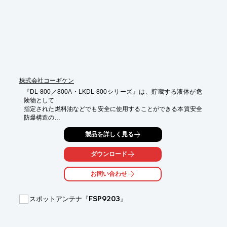
■センサー部には着雪対策のガラスヒーターを装備しており長時
間の欠測を防止

※詳しくはPDF資料をご覧いただくか、お気軽にお問い合わせ下
さい。
株式会社コーギケン
『DL-800／800A・LKDL-800シリーズ』は、貯蔵する液体が危
険物として

指定された燃料油などでも安全に使用することができる本質安全
防爆構造の

レベルメータです。

製品を詳しく見る
非常用・常用発電機ならびにボイラー・暖房器具の燃料貯蔵タン
クの

ダウンロード
残量管理、工業市場の液体原料・製品を貯蔵するタンク・水槽な
どの

お問い合わせ
残量管理に好適な製品となっております。

【特長】

スポットアンテナ『FSP9203』
■マグネットカップリング式・多点リードスイッチ式

■貯蔵する液体が危険物として指定された燃料油などでも安全に
使用できる

■本質安全防爆構造
