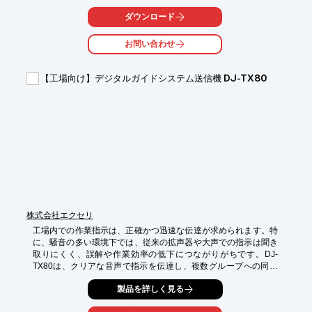
業務効率を向上させます。

ダウンロード
【活用シーン】

・生産ラインの監視と指示

お問い合わせ
・在庫管理と人員配置

・緊急時の連絡と対応

・品質管理における情報共有

【工場向け】デジタルガイドシステム送信機 DJ-TX80
・工場内巡回時の連絡

【導入の効果】

・迅速な情報伝達による業務効率化

・クリアな音声による聞き間違いの防止

・IP54/55の防塵・防水性能による、過酷な環境下での使用

・ロングアンテナによる広い通信範囲

・乾電池駆動による手軽さ
株式会社エクセリ
工場内での作業指示は、正確かつ迅速な伝達が求められます。特
に、騒音の多い環境下では、従来の拡声器や大声での指示は聞き
取りにくく、誤解や作業効率の低下につながりがちです。DJ-
TX80は、クリアな音声で指示を伝達し、複数グループへの同時
指示も可能です。これにより、作業効率の向上とミスの削減に貢
製品を詳しく見る
献します。

【活用シーン】
