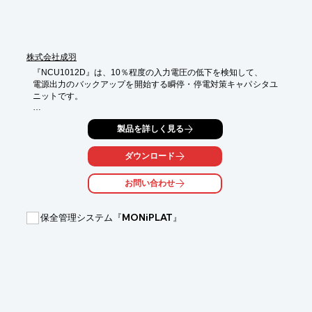
※詳しくはPDFをダウンロードしていただくか、お気軽にお問い
合わせください。
株式会社成羽
『NCU1012D』は、10％程度の入力電圧の低下を検知して、

電源出力のバックアップを開始する瞬停・停電対策キャパシタユ
ニットです。

切換え速度を重視したアナログ制御により、非常に素早く

製品を詳しく見る
バックアップに移行します。

また、入力電圧を監視し、バックアップ中に入力電圧低下を検知
ダウンロード
する

信号を出力します。

お問い合わせ
リモート信号の入力により、バックアップ機器を無効にすること
が可能です。

保全管理システム『MONiPLAT』
【特長】

■僅かな入力電圧低下を検知して素早く機器をバックアップ

■バックアップ通知機能/バックアップリモート機能

■高温環境に対応

■瞬間的な大電流負荷のバックアップ

■短時間充電

※詳しくはPDF資料をご覧いただくか、お気軽にお問い合わせ下