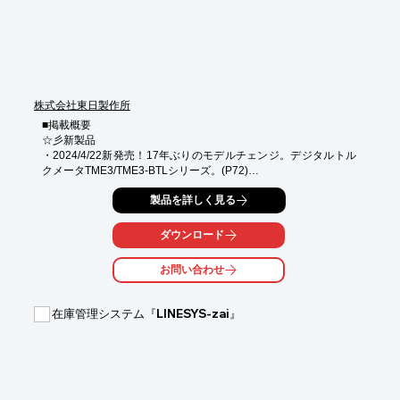
・簡単操作で人員配置

・同時に車両や持ち出し備品も配置

・空き人員が一目瞭然

・事前配置により、ムリ・ムダのない計画的な人員配置

・山積表による稼働率、余剰人員の把握

・リアルタイム更新による作業員への迅速な周知

株式会社東日製作所
さらに・・・

導入時にきめ細かくフォローさせて頂きます。

■掲載概要

自社仕様へのカスタマイズも思いのまま！！

☆彡新製品

細かいカスタマイズもぜひお任せください。
・2024/4/22新発売！17年ぶりのモデルチェンジ。デジタルトル
クメータTME3/TME3-BTLシリーズ。(P72)

・ラチェット修理キット（P56）

製品を詳しく見る
　QL/QLE2、QL-MH、QSP、PQL、QHのラチェット修理キット
（部品一式）を販売開始します。

★モデルチェンジ製品

ダウンロード
・無線ポカヨケトルクレンチFHシリーズのモデルチェンジ

　全ての機種が通信性能を向上した新モードに対応可能。通信モ
お問い合わせ
ードの新旧切り替えが送信機単体で可能になりました。（P12，
27，34）

在庫管理システム『LINESYS-zai』
業務で直ぐに役立つと好評な「東日トルク講習会」の2024年12
月までのスケジュールと申込書も掲載。

■電子カタログには対応していません。