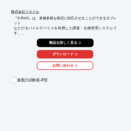
■高度なセキュリティとファイルバックアップ

※詳しくはPDF資料をご覧いただくか、お気軽にお問い合わせ下
株式会社リネイル
さい。
『S-RinX』は、多種多様な様式に対応させることができるタブレ
ット

などのモバイルデバイスを利用した調査・点検管理システムで
す。

お客様の要望に合わせて、自由にチェック項目を設定してシート
製品を詳しく見る
を

作成できる非常に便利なツールです。さらに、スケジュール機能
ダウンロード
も

搭載しており、予定に合わせてシートを登録しておくことが可能
お問い合わせ
です。

これにより、点検調査業務やプロジェクト管理をより効率的に行
速度計試験器-F型
い、

作業プロセスを最適化することができます。

【特長】

■簡単に入力画面完成

■点検後の二度手間なし

■ペーパーレス化を実現

※詳しくは、お気軽にお問い合わせください。