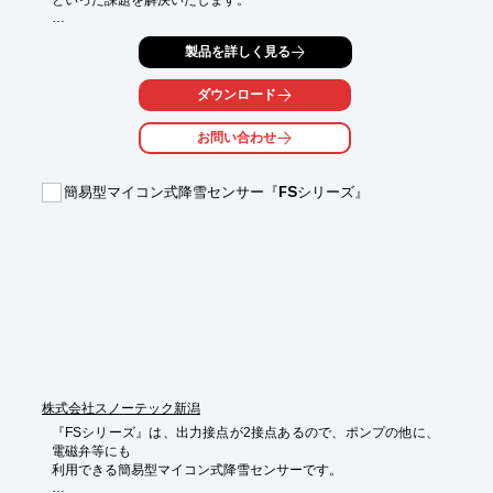
といった課題を解決いたします。

設備の点検や保守作業を監視・調整し、重要な設備が常に最良の
製品を詳しく見る
状態で

運用できるようサポート。

ダウンロード
オペレーターが使う巡回モジュールでは、過去と現在のデータを
もとに、

お問い合わせ
資産の状態を集中コマンドセンターでリアルタイムに一目で把握
できます。

簡易型マイコン式降雪センサー『FSシリーズ』
【事例概要】

■リアルタイム報告とフィードバック促進

■業務可視化による労働災害の低下

■属人化の解消

■運用コスト削減、利益向上

■定修期間の短縮と作業タスクの増加

※詳しくはPDFをダウンロードしていただくか、お気軽にお問い
合わせください。
株式会社スノーテック新潟
『FSシリーズ』は、出力接点が2接点あるので、ポンプの他に、
電磁弁等にも

利用できる簡易型マイコン式降雪センサーです。
