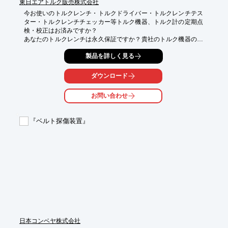
東日エアトルク販売株式会社
※詳しくはPDF資料をご覧いただくか、お気軽にお問い合わせ下
さい。
今お使いのトルクレンチ・トルクドライバー・トルクレンチテス
ター・トルクレンチチェッカー等トルク機器、トルク計の定期点
検・校正はお済みですか？

あなたのトルクレンチは永久保証ですか？貴社のトルク機器の健
康診断をいたします。

製品を詳しく見る
●東日製作所の修理校正認定工場として、トルクレンチ、トルク
ドライバ、またテスタ等のトルク機器、トルク計の修理・校正及
ダウンロード
び販売を行っております。

お問い合わせ
●ISO9000認定工場として取扱い製品のトレーサビリティチャー
ト、校正証明書等の発行サービスをとり行っております。

『ベルト探傷装置』
●納期につきましては、通常受注後翌日起算7日以内(土日・祭日
を除く)の出荷となっております。
日本コンベヤ株式会社