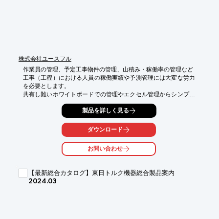
※詳しくはPDF資料をご覧いただくか、お気軽にお問い合わせ下
さい。
株式会社ユースフル
作業員の管理、予定工事物件の管理、山積み・稼働率の管理など

工事（工程）における人員の稼働実績や予測管理には大変な労力
を必要とします。

共有し難いホワイトボードでの管理やエクセル管理からシンプル
で簡単共有管理が可能なHyCheeをお勧めします。

製品を詳しく見る
ポイント１

◆人、車両・備品の一括配置

ダウンロード
ポイント２

お問い合わせ
◆作業員の配置漏れや二重配置の防止

ポイント３

【最新総合カタログ】東日トルク機器総合製品案内
◆スキル（資格）を持つ人を優先配置

2024.03
ポイント４

◆工事毎に複数の行程を作成可能

〜導入メリット〜
