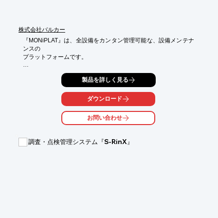
さい。
株式会社バルカー
『MONiPLAT』は、全設備をカンタン管理可能な、設備メンテナ
ンスの

プラットフォームです。

様々な設備のTBMとCBMをクラウドで一元管理。設備情報と通知
製品を詳しく見る
先を

設定するだけで定期点検日や点検漏れ、状態異常をメール通知可
能。

ダウンロード
また、設置から運用まで、専門スタッフがフルサポートいたしま
お問い合わせ
す。

複数のCBMソリユーションを同時に利用可能です。

調査・点検管理システム『S-RinX』
【特長】

■現場の点検作業や、点検報告書の承認申請も、スマホアプリで
楽々

■設備と通知先を設定するだけで、定期点検日や状態異常をメー
ルで通知

■定期点検結果を自動でグラフ化、点検スケジュール管理もカン
タン

■様々なCBMソリューションが利用可能、設置から運用までフル
サポート
