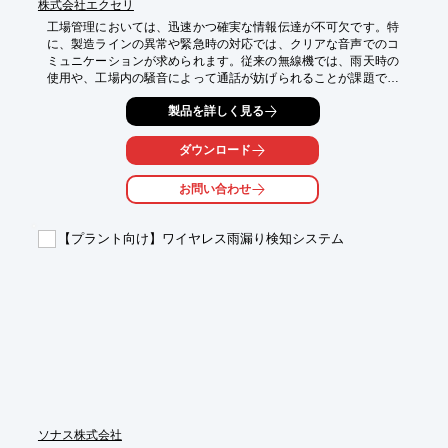
株式会社エクセリ
工場管理においては、迅速かつ確実な情報伝達が不可欠です。特
に、製造ラインの異常や緊急時の対応では、クリアな音声でのコ
ミュニケーションが求められます。従来の無線機では、雨天時の
使用や、工場内の騒音によって通話が妨げられることが課題でし
た。FC-ZXPROは、防塵防水性能を備え、クリアな音声を実現す
製品を詳しく見る
ることで、工場管理におけるコミュニケーションの質を向上させ
ます。

ダウンロード
【活用シーン】

・製造ラインの監視

お問い合わせ
・緊急時の連絡

・資材管理

・人員配置

【プラント向け】ワイヤレス雨漏り検知システム
・品質管理

【導入の効果】

・悪天候下でもクリアな通話が可能

・騒音環境下でも聞き取りやすい音声

・迅速な情報伝達による業務効率化

・トラブル発生時の迅速な対応

・コミュニケーションコストの削減
ソナス株式会社