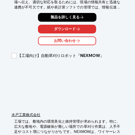
場へ伝え、適切な対応を取るためには、現場の情報共有と迅速な
連携が不可欠です。紙や表計算ソフトでの管理では、情報伝達の
遅延や、記録の抜け漏れが発生しやすく、対応が遅れる可能性が
製品を詳しく見る
あります。サクミルは、現場の情報をリアルタイムで共有し、迅
速な意思決定を支援します。

ダウンロード
【活用シーン】

・異常検知アラート発生時の対応状況共有

お問い合わせ
・点検・保守作業の進捗管理

・異常発生時の写真や動画の記録と共有

・過去の異常事例の参照

【工場向け】自動草刈りロボット『NEXMOW』
【導入の効果】

・異常発生時の対応時間の短縮

・情報共有の効率化による、迅速な問題解決

・記録の正確性向上による、再発防止策の立案

・ペーパーレス化による、コスト削減
水戸工業株式会社
工場では、敷地内の環境美化と維持管理が求められます。特に、
広大な敷地や、電源確保が難しい場所での草刈り作業は、人手不
足やコスト増につながりがちです。NEXMOWは、ワイヤーレス