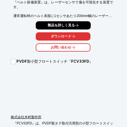
『ベルト探傷装置』は、レーザーセンサで傷を可視化する装置で
す。

通常運転時のベルト表面に1センサあたり200mm幅のレーザーを

照射することで、1秒間に8,000回のスキャンを行います。

製品を詳しく見る
センサーは隣のレーザーと干渉しないよう配置し、ベルト表面上
の傷を

ダウンロード
見逃しません。

お問い合わせ
【特長】

■ベルトに特殊な加工が不要

■傷位置の特定

PVDF製小型フロートスイッチ『FCV33FD』
■傷レベルを判断しコンベヤを制御

※詳しくはPDFをダウンロードして頂くか、お気軽にお問い合わ
せ下さい。
株式会社木村製作所
『FCV33FD』は、PVDF製タテ取付汎用型の小型フロートスイッ