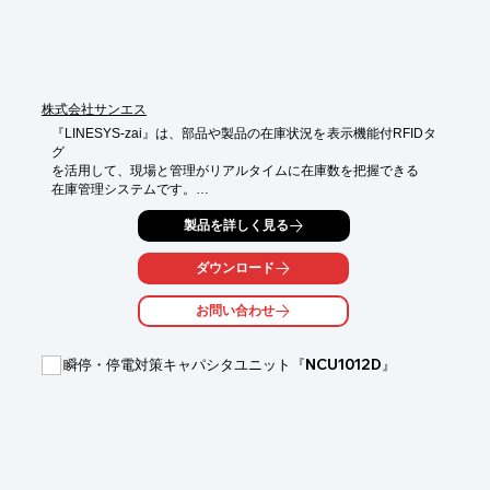
株式会社サンエス
『LINESYS-zai』は、部品や製品の在庫状況を表示機能付RFIDタ
グ

を活用して、現場と管理がリアルタイムに在庫数を把握できる

在庫管理システムです。

即座に現在の在庫状況を把握することができるため、不足してい
製品を詳しく見る
る

製品の発注や、取引先へ確実な在庫情報の提供が可能。

ダウンロード
また、当製品を使って在庫管理を行うことで、適正在庫を維持
お問い合わせ
し、

在庫状況を正確に把握することが可能となります。

瞬停・停電対策キャパシタユニット『NCU1012D』
【特長】

■印刷コスト・貼り換えコストの削減

■人的ミスの軽減と効率化

■在庫の見える化

■棚卸の見える化

■人員のコストメリット
