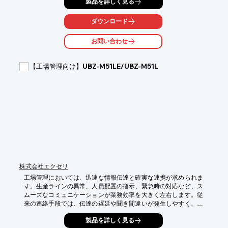
製品を詳しく見る
と、混信を回避するテレポート機能で、確実な情報伝達をサポー
トします。

ダウンロード
【活用シーン】

・生産ラインの監視と指示

お問い合わせ
・在庫管理と人員配置

・緊急時の連絡と対応

・品質管理と検査

【工場管理向け】UBZ-M51LE/UBZ-M51L
【導入の効果】

・スムーズな情報共有による業務効率の向上

・混信による誤伝達のリスク軽減

・迅速な状況把握と的確な指示

・安全性の向上
株式会社エクセリ
工場管理においては、迅速な情報伝達と確実な連携が求められま
す。生産ラインの異常、人員配置の指示、緊急時の対応など、ス
ムーズなコミュニケーションが業務効率を大きく左右します。従
来の連絡手段では、伝達の遅延や聞き間違いが発生しやすく、業
務に支障をきたす可能性がありました。UBZ-M51LE/UBZ-M51L
製品を詳しく見る
は、クリアな音声で、工場内のコミュニケーションを円滑にし、