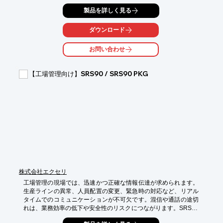
生しやすく、業務効率を低下させる原因となっていました。
製品を詳しく見る
PNC460は、IP無線と携帯電話の機能を1台に集約し、現場と管
理部門間のスムーズな連携を実現します。これにより、迅速な情
報共有と的確な指示が可能になり、業務効率の大幅な改善に貢献
ダウンロード
します。

お問い合わせ
【活用シーン】

・製造現場の巡回管理

・品質管理における情報共有

【工場管理向け】SRS90 / SRS90 PKG
・緊急時の連絡手段

・在庫管理

・人員配置

【導入の効果】

・現場とのリアルタイムな情報共有による迅速な意思決定

・IP無線によるクリアな音声通話と、LTE回線による安定したデ
ータ通信

・デュアルSIM対応によるBCP対策

・堅牢性と防水性能による、過酷な環境下での利用

・大容量バッテリーによる長時間の運用
株式会社エクセリ
工場管理の現場では、迅速かつ正確な情報伝達が求められます。
生産ラインの異常、人員配置の変更、緊急時の対応など、リアル
タイムでのコミュニケーションが不可欠です。混信や通話の途切
れは、業務効率の低下や安全性のリスクにつながります。SRS90 
/ SRS90 PKGは、YAESU CONNECT Proによるクリアな音声