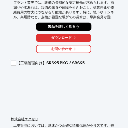
プラント業界では、設備の長期的な安定稼働が求められます。雨
漏りや水漏れは、設備の腐食や故障を引き起こし、操業停止や修
繕費用の増大につながる可能性があります。特に、地下やトンネ
ル、高層階など、点検が困難な場所での漏水は、早期発見が難し
く、被害が拡大しやすいという課題があります。当社のワイヤレ
製品を詳しく見る
ス雨漏り検知システムは、これらの課題を解決するために開発さ
れました。

ダウンロード
【活用シーン】

*   プラント設備の屋根、配管、タンクなどの雨漏り検知

お問い合わせ
*   地下埋設管やトンネル内の漏水検知

*   機械室や制御盤の結露・水漏れ検知

*   高層階の設備における漏水検知

【工場管理向け】SRS95 PKG / SRS95
【導入の効果】

*   早期の漏水検知による設備保全費用の削減

*   遠隔監視による点検業務の効率化

*   操業停止リスクの低減

*   設備の長寿命化
株式会社エクセリ
工場管理においては、迅速かつ正確な情報伝達が不可欠です。特