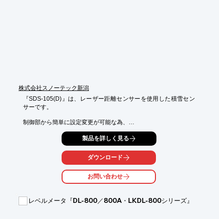
株式会社スノーテック新潟
『SDS-105(D)』は、レーザー距離センサーを使用した積雪セン
サーです。

制御部から簡単に設定変更が可能な為、

厳しい状況下での現場作業の削減に貢献します！

製品を詳しく見る
シリアル通信端子(RS-232C)を標準装備していますので、通信装
置を接続して

ダウンロード
インターネット経由でサーバーへデータを転送することを容易に
行えます。

お問い合わせ
【特長】

■設定した積雪値になると出力信号が出る

レベルメータ『DL-800／800A・LKDL-800シリーズ』
■交互融雪設備用に交互出力モードを装備

■設定を変更することでさまざまな融雪設備にご利用頂ける
