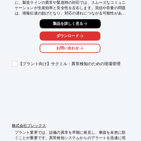
に、製造ラインの異常や緊急時の対応では、スムーズなコミュニ
ケーションが生産効率と安全性を左右します。混信や音量の問題
は、情報伝達の妨げとなり、対応の遅れにつながる可能性があり
ます。SRS95 PKG / SRS95は、混信を回避するテレポート機能
製品を詳しく見る
と大音量スピーカーにより、クリアな音声で確実な情報伝達を実
現します。

ダウンロード
【活用シーン】

・製造ラインの監視

お問い合わせ
・品質管理

・緊急時の連絡

・人員配置

【プラント向け】サクミル：異常検知のための現場管理
【導入の効果】

・スムーズな情報共有による迅速な問題解決

・作業効率の向上

・安全性の向上

・コミュニケーションコストの削減
株式会社プレックス
プラント業界では、設備の異常を早期に発見し、事故を未然に防
ぐことが重要です。異常検知システムからのアラートを迅速に現