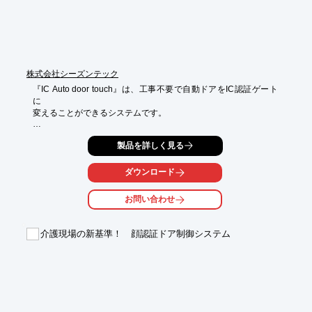
■耐久性に優れた一体プレス方式

■建物の内外の区別を触読しやすいエンボス方式

※詳しくはPDF資料をご覧いただくか、お気軽にお問い合わせ下
さい。
株式会社シーズンテック
『IC Auto door touch』は、工事不要で自動ドアをIC認証ゲート
に

変えることができるシステムです。

自由に開く時間が設定できるので、徘徊などを未然に防止できま
製品を詳しく見る
す。

また、登録したICを持った人だけが開けられる時間を設定するこ
とや

ダウンロード
過去のログを管理することも可能です。

お問い合わせ
【特長】

■工事不要

■徘徊を未然防止

介護現場の新基準！ 顔認証ドア制御システム
■誰がいつ開けたのかログを管理

■画面操作するだけで最大10,000pcsのIC登録・削除が可能

※詳しくはカタログをご覧下さい。お問い合わせもお気軽にどう
ぞ。