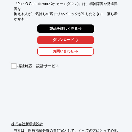
『Pa・O Calm down(パオ カームダウン)』は、精神障害や発達障
害を

抱える人が、気持ちの高ぶりやパニックが生じたときに、落ち着
かせる

カームダウンスペースとして活用できる製品です。

製品を詳しく見る
周囲の視線や騒音、まぶしい光などを和らげ、静かな場所で

リラックスしたいときに利用する空間としても好適。

ダウンロード
また、特殊なキーを使うことで窓の切り替えが可能。

お問い合わせ
管理者が中の様子を確認できます。

【特長】

福祉施設 設計サービス
■組立式の個室型ユニット

■省スペース設計

■工事不要

■サイズ変更も可能

■段差のないユニバーサルデザイン

※詳しくはPDFをダウンロードしていただくか、お気軽にお問い
合わせください。
株式会社新環境設計
当社は、医療福祉分野の専門家として、すべての方にとって心地