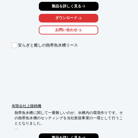
特許技術である「曲面サウンド」により音にエネルギーがあり、

製品を詳しく見る
多くの方の「聴こえ」をサポート。

ダウンロード
距離による音の弱まりが少なく、大きくない音で遠くまで

ハッキリとクリアなまま耳にきちんと音を届けることが可能で
お問い合わせ
す。

【ラインアップ】

安らぎと癒しの熱帯魚水槽リース
■より多くのニーズに応えるハイスペック・モデル：Curvy（カー
ヴィー）

■シンプル機能のスタンダード・モデル：Boxy2（ボクシー）

※詳しくはPDFをダウンロードして頂くか、お気軽にお問い合わ
せ下さい。
有限会社上陽精機
熱帯魚水槽に関して一番難しいのが、水槽内の環境作りです。そ
の熱帯魚水槽のセッティングを当社新規事業の一環として行うこ
ととなりました。

安心の保証付き熱帯魚水槽フルメンテナンス付きリースです。

製品を詳しく見る