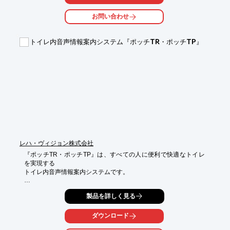
是非、ご一読ください。

お問い合わせ
【掲載内容(抜粋)】

■健常者とは違う認知症の視覚

トイレ内音声情報案内システム『ポッチTR・ポッチTP』
■デザインをするとき、LRV(光の反射率)を計算して材料を選びま
しょう

■ワックスを塗布した床材や、光沢のある材料は使用しない

■大きな柄の入った材料を床や壁に使用しない

※フォルボ床材のガイドライン（ハンドブック）をプレゼント！
PDFをダウンロードして入手してください。
レハ・ヴィジョン株式会社
『ポッチTR・ポッチTP』は、すべての人に便利で快適なトイレ
を実現する

トイレ内音声情報案内システムです。

トイレの使い方に困っている外国人の方々、視覚障がいの方々の

製品を詳しく見る
お悩みを解決。施設のイメージアップにも貢献いたします。

【特長】

ダウンロード
■さまざまな外国語に対応（英語・中国語・韓国語など）

■案内は利用者や風習にあわせて作成
