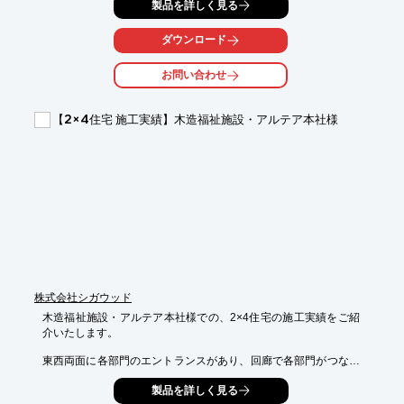
製品を詳しく見る
『BGプロテクター』のピンの先端は丸くハトを傷つける事がな
く

ダウンロード
バツグンの忌避効果を発揮します。

お問い合わせ
また、『BGネット30』も単線で目立たず景観を損なう事もない
ので

違和感を感じることはありません。

【2×4住宅 施工実績】木造福祉施設・アルテア本社様
ハト被害でお困りの方は、当社にお気軽にお問い合わせくださ
い。

【施工実績】

■場所：介護施設

■導入製品：BGプロテクター、BGネット30

※詳しくはPDF資料をご覧いただくか、お気軽にお問い合わせ下
さい。
株式会社シガウッド
木造福祉施設・アルテア本社様での、2×4住宅の施工実績をご紹
介いたします。

東西両面に各部門のエントランスがあり、回廊で各部門がつなが
る配置計画。

製品を詳しく見る
各部門が中庭(あるてあガーデン)に面しており、部門ごとの活動