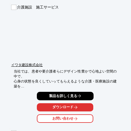
※ユーザーサポート申込の場合（無料） 

介護施設 施工サービス
■安心の日本製。国内生産の「鳥取大山モデル」

⇒開発・製造・販売までワンストップ体制で、全数検査など徹底
した品質管理を行い、高品質・低価格を実現。 

■IP68取得済み

◆ヒーターのカットサンプルご希望の方はお問い合わせください
◆
イワタ建設株式会社
当社では、患者や要介護者らにデザイン性豊かで心地よい空間の
中で、

心身の状態を良くしていってもらえるような介護・医療施設の建
築を

行っております。

製品を詳しく見る
当社の企画・設計・技術力、豊富な介護施設建設の実績とノウハ
ウ・

ダウンロード
マーケティング力を駆使し、より安全で快適なサービス付き高齢
者向け住宅を

お問い合わせ
総合的にバックアップします。

【施工例】
