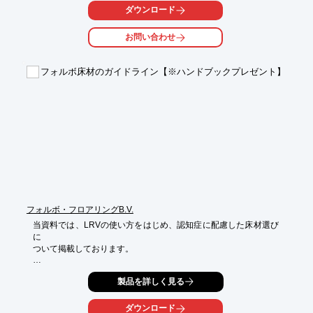
せていただきます。

ダウンロード
また当社は、高齢者向け住まい紹介事業者届出公表制度に届出し
お問い合わせ
た紹介事業者です。

定められている行動指針や項目を遵守しておりますのでご安心く
ださい。

フォルボ床材のガイドライン【※ハンドブックプレゼント】
【特長】

■ご希望の地域で施設をお探し可能

■お探しの方に合わせて様々な特色の施設をご提案可能

■入居待ちの間のみ入居可能な施設もご用意

■お急ぎのご入居にもご相談可能

■介護全般に関するご相談も可能

※詳しくはPDFをダウンロードしていただくか、お気軽にお問い
合わせください。
フォルボ・フロアリングB.V.
当資料では、LRVの使い方をはじめ、認知症に配慮した床材選び
に

ついて掲載しております。

床材を選択するときに注意すべき4つのことをご紹介。

製品を詳しく見る
DSDCの考え方をベースに、当社が独自に作成した写真も掲載
し、

詳しく解説しております。

ダウンロード