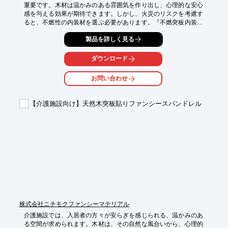
重要です。木材は温かみのある雰囲気を作り出し、心理的な安心
感を与える効果が期待できます。しかし、火災のリスクを考慮す
ると、不燃性の内装材を選ぶ必要があります。『不燃突板内装シ
ステム』は、天然木の美しさを保ちながら、不燃認定を取得して
製品を詳しく見る
おり、安全な空間を提供します。

【活用シーン】

ダウンロード
・居室

・ラウンジ

お問い合わせ
・廊下

・エントランス

・食堂

【介護施設向け】天然木突板貼りファンシースパンドレル
【導入の効果】

・木の温もりによる安らぎの空間演出

・不燃性による安全性向上

・天然木の風合いによる高級感の演出

・多様なデザインへの対応

・メンテナンス性
株式会社ニチモクファンシーマテリアル
介護施設では、入居者の方々が安らぎを感じられる、温かみのあ
る空間が求められます。木材は、その自然な風合いから、心理的