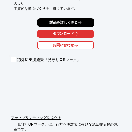
のよい

本質的な環境づくりを手掛けています。

施設は利用される方々の大切な居場所になるため、24時間365
製品を詳しく見る
日、

変わることのない安らぎと居心地のよさを利用者の視点で設計し
ます。

ダウンロード
また、より良い提案のために、大学の研究室と共同の研究を手が
お問い合わせ
けたり、

空間デザイナーと協力してコンセプトづくりを行うなど、総合的
な設計力の

認知症支援施策『見守りQRマーク』
向上に努めています。ご要望の際はお気軽にお問い合わせくださ
い。

【当社の特長】

■明確な施設コンセプト

■さまざまな視点から考え抜いた設計

■専門性を活かした取り組み

※詳しくはPDFをダウンロードしていただくか、お気軽にお問い
合わせください。
アサヒプリンティング株式会社
『見守りQRマーク』は、行方不明対策に有効な認知症支援の施
策です。
