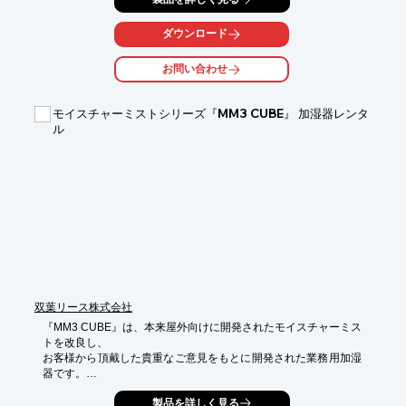
フルメンテナンス付き熱帯魚水槽リースの四つのメリット

その１、癒しー熱帯魚水槽を見るとしあわせになれます

ダウンロード
（集客アップから職場のコミュニケーション）

その２、装飾－熱帯魚水槽は最高のインテリア

お問い合わせ
（水草のゆらぎ、熱帯魚をみていると時間を忘れ最高のインテリ
ア）

その３、メンテナンスフリー－手間なしでいつも奇麗な水槽

モイスチャーミストシリーズ『MM3 CUBE』 加湿器レンタ
（プロのメンテナンスと生体保証付き）

ル
その４、経済的－アクアリースで手間と経費を削減！

お客様のお手間は２点のみ。

１、エサをあげる事　

２、照明のオン／オフ　

リース期間は、２年・４年・６年とございます。

【特長】

■実施先募集

■契約時には更なる特典付き

■施設のご要望を聞きながら、それに応じてレイアウトを考え、
双葉リース株式会社
水槽を管理

『MM3 CUBE』は、本来屋外向けに開発されたモイスチャーミス
■フルメンテナンス付きリースの熱帯魚水槽を無料で貸し出し

トを改良し、

※詳しくはPDF資料をご覧いただくか、お気軽にお問い合わせ下
お客様から頂戴した貴重なご意見をもとに開発された業務用加湿
さい。
器です。

加湿することにこだわった当製品の操作は至って簡単で、スイッ
製品を詳しく見る