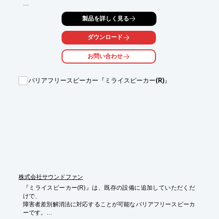
建物の駆体はそのまま、内装部の壁・天井・ドア枠・扉を塗装に
製品を詳しく見る
よって

リフレッシュさせるため、病室、居室、待合室など、さまざまな
空問が、

ダウンロード
新築同様に生まれ変わります。

お問い合わせ
施設利用者様への配慮を最優先に、低コスト・短時間で快適な設
備環境を

ご提供いたします。

バリアフリースピーカー『ミライスピーカー(R)』
【特長】

■低コスト

■医療福祉専門の工事業者

■稼働をとめない工事工程

■オリジナル提案書

■トータルプロデュース

※詳しくはPDF資料をご覧いただくか、お気軽にお問い合わせ下
さい。

※対応エリア：愛知、岐阜、三重、静岡、北陸3県（富山・石
川・福井）、長野
株式会社サウンドファン
『ミライスピーカー(R)』は、既存の設備に追加していただくだ
けで、

障害者差別解消法に対応することが可能なバリアフリースピーカ
ーです。
