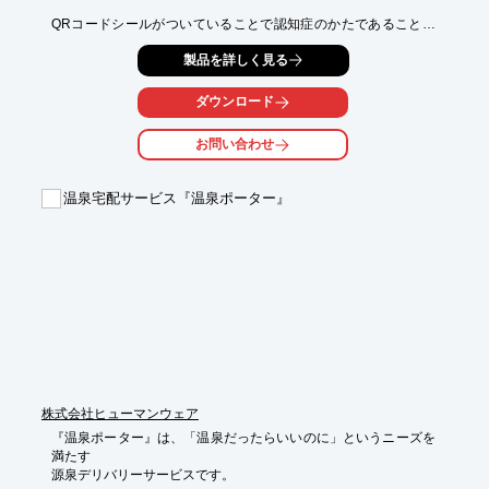
QRコードシールがついていることで認知症のかたであることが
わかり、

製品を詳しく見る
各地で一般のかた、サポーターのかたが、発見・声掛けしやすく
なります。

ダウンロード
また、発見・保護された場合、警察・行政が素早く連携して身元
を特定できます。

お問い合わせ
【特長】

■アイロンやドライヤーで服や靴、鞄（布、革、合皮）など

温泉宅配サービス『温泉ポーター』
　身の回り品に容易に熱圧着可能

■下着に貼ってもストレスフリーで、違和感がなく肌に優しい

■耐久性に関して布製品への添付は一流メーカーの「アクセレロ
ーター試験」で

　合格している（繰り返しの洗濯にも問題なし）

■合皮への添付はランドセルメーカーが指定している厳しい

　「ジャングル試験（人工汗）」に合格している

■伸び縮みする素材に貼っても機能を失わない

※詳しくはPDFをダウンロードしていただくか、お気軽にお問い
合わせください。
株式会社ヒューマンウェア
『温泉ポーター』は、「温泉だったらいいのに」というニーズを
満たす

源泉デリバリーサービスです。
