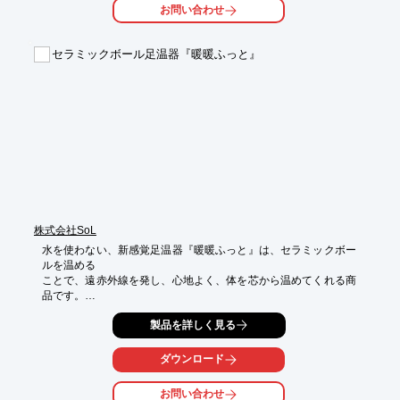
お問い合わせ
■軽量

■コンパクトサイズ

■設置が簡単

セラミックボール足温器『暖暖ふっと』
※詳しくはPDFをダウンロードしていただくか、お気軽にお問い
合わせください。
株式会社SoL
水を使わない、新感覚足温器『暖暖ふっと』は、セラミックボー
ルを温める

ことで、遠赤外線を発し、心地よく、体を芯から温めてくれる商
品です。

お湯を使用しない、乾式の『暖暖ふっと』は、ハクセン菌などの
製品を詳しく見る
増殖も

ほとんどなく、安心して使用できる商品となっております。

ダウンロード
【特長】

お問い合わせ
■衛生的
