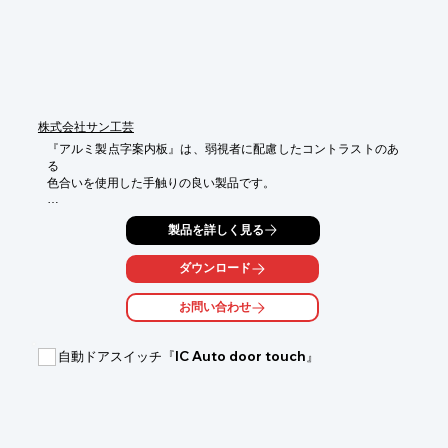
株式会社サン工芸
『アルミ製点字案内板』は、弱視者に配慮したコントラストのあ
る

色合いを使用した手触りの良い製品です。

一体プレス方式は、耐久性に優れており、手触りも良く自然な感
製品を詳しく見る
じで点字が触読可能。

エンボス加工は、移動可能範囲の手触りを変え、建物の内外の区
ダウンロード
別を触読しやすく、

素材を生かした凸加工で、手触りも良く自然な感じで点字が触読
お問い合わせ
できます。

この他に、ステンレス製の自立型「BS-D型」や「BS-F型」など
自動ドアスイッチ『IC Auto door touch』
もラインアップしています。

【特長】

■素材を生かした凸加工で手触りも良く自然な感じで点字が触読
可能

■コントラストのある色合いを使用することで弱視者を配慮
