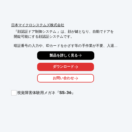
日本マイクロシステムズ株式会社
『顔認証ドア制御システム 』は、顔が鍵となり、自動でドアを

開錠可能にする顔認証システムです。

暗証番号の入力や、IDカードをかざす等の手作業が不要、入退室
がスムーズに。

製品を詳しく見る
両手がふさがった状態でも、顔認証でドアロックが自動開錠し、

介護スタッフの手間と負担を軽減します。

ダウンロード
また、鍵やカードの紛失リスクが無いので、暗証番号のようにパ
スワードを

お問い合わせ
盗まれることなく、忘却した場合も回避・未登録者の侵入を防ぎ
ます。

視覚障害体験用メガネ『SS-36』
介護施設のほか、病院やオフィスビル、マンション、物流施設、
研究所、

学校、工場、データセンターなどでもご活用いただけます。

【特長】

■顔が鍵となり、自動でドアを開錠可能

■なりすましを防止

■警備業務等の人件費、IDカード発行費などのコスト削減
