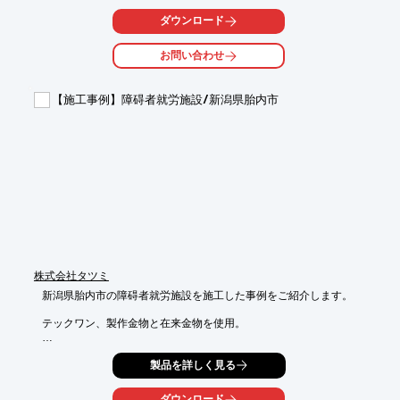
が中庭を

介して垣間見えます。

ダウンロード
また、介護デイルームでは中庭に面した吹抜けを採用することで
お問い合わせ
明るい空間と

なり、食事をしたり、テレビやスポーツ観戦、カラオケを楽しむ
エリアとして

【施工事例】障碍者就労施設/新潟県胎内市
利用します。

【事例概要(一部)】

■施工時期：2021年11月

■住所：岐阜県岐阜市

■階数：平屋

■延床面積：681.58m2(206.18坪)

■コンセプト：共生・多世代交流

※詳しくは関連リンクをご覧いただくか、お気軽にお問い合わせ
ください。
株式会社タツミ
新潟県胎内市の障碍者就労施設を施工した事例をご紹介します。

テックワン、製作金物と在来金物を使用。

あらわし部分等で意匠上いかに見栄えよく収めるかなど

製品を詳しく見る
金物の見え方にこだわった物件です。

関連リンクより事例の詳細内容を閲覧いただけますので、

ダウンロード