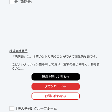
畳『洗防畳』
■いちる（岐阜市六条）

■とまとの家（岐阜市下奈良）

■あおの郷林町（大垣市林町）

※詳しくはPDFをダウンロードして頂くか、お気軽にお問い合わ
せ下さい。
株式会社勝手
『洗防畳』は、名前のとおり洗うことができて衛生的な畳です。

ほどよいクッション性を有しており、通常の畳より軽く、持ち歩
くのに

負担がかかりません。

製品を詳しく見る
介護施設をはじめ、教育関係や保育園・幼稚園など、様々な場所
でご使用

ダウンロード
いただけます。

お問い合わせ
【特長】

■洗うことができて衛生的

■防炎付で安心

【導入事例】グループホーム
■通常の畳よりも軽量
