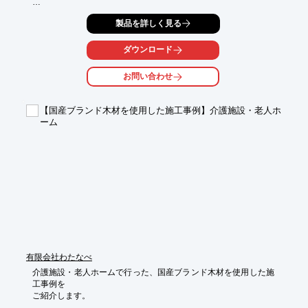
『温泉ポーター』がお届けする温泉は、すべて良質な天然の源泉
製品を詳しく見る
かけ流し。

ぽかぽかの源泉を、ご自宅やご指定場所までお届けいたします。

ダウンロード
また、マンションディベロッパーや福祉施設管理会社への福利厚
生の

お問い合わせ
一環としてもご利用いただけます。

ご要望の際はお気軽にお問い合わせください。

【国産ブランド木材を使用した施工事例】介護施設・老人ホ
【特長】

ーム
■配達予約はWebで24時間かんたん受付

■GPS運行システム湯温モニタ採用で効率的に配達・管理

■トレーサビリティシステムで採取〜配達の履歴がわかる

■代金回収業務もWebで完結

■高層マンションや戸建住宅も可能　など

※詳しくはPDFをダウンロードして頂くか、お問い合わせくださ
い。
有限会社わたなべ
介護施設・老人ホームで行った、国産ブランド木材を使用した施
工事例を

ご紹介します。
