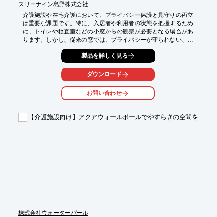
スリーナイン島野株式会社
介護施設や在宅介護において、プライバシー保護と見守りの両立
は重要な課題です。特に、入居者や利用者の状態を把握するため
に、トイレや検査室などの小窓からの観察が必要となる場合があ
ります。しかし、従来の窓では、プライバシーが守られない、ま
たは観察しにくいという問題がありました。アクリカーテンは、
製品を詳しく見る
アクリル扉を採用することで、プライバシーを確保しつつ、必要
な時に容易に状態を確認できる環境を提供します。

ダウンロード
【活用シーン】

*   検尿窓

お問い合わせ
*   トイレの小窓

*   検査室の小窓

*   入居者の状態確認

【介護施設向け】アクアウォールポールでやすらぎの空間を
【導入の効果】

*   プライバシー保護と見守りの両立

*   清潔感のある空間演出

*   軽量で開閉が容易

*   安全性の向上
株式会社ウォーターパール