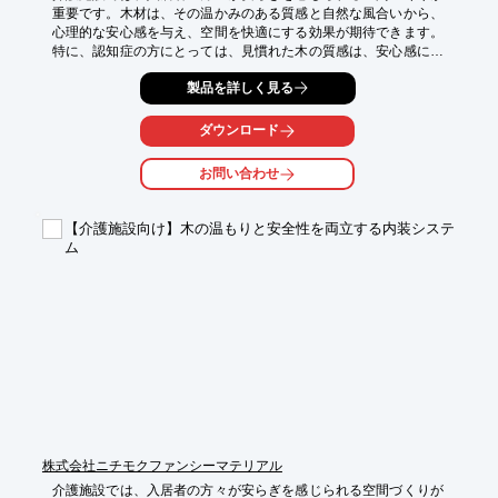
重要です。木材は、その温かみのある質感と自然な風合いから、
心理的な安心感を与え、空間を快適にする効果が期待できます。
特に、認知症の方にとっては、見慣れた木の質感は、安心感につ
ながると言われています。ファンシーパネルリブ付は、天然木突
製品を詳しく見る
板貼りのリブ付きパネルで、空間に温かみと高級感を付加し、入
居者の方々が穏やかに過ごせる空間作りに貢献します。

ダウンロード
【活用シーン】

・リビングや居室の壁面

お問い合わせ
・エントランスや廊下

・レクリエーションスペース

【介護施設向け】木の温もりと安全性を両立する内装システ
【導入の効果】

ム
・空間の質が向上し、入居者の満足度向上

・木のぬくもりによる癒やし効果

・施設のイメージアップ
株式会社ニチモクファンシーマテリアル
介護施設では、入居者の方々が安らぎを感じられる空間づくりが