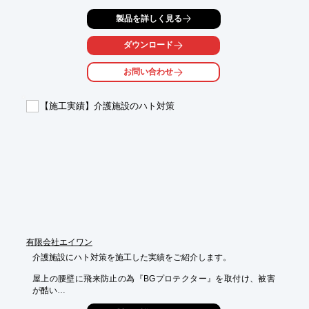
配線ルートに防水処理を施し床暖シートの配線を収めて行きま
製品を詳しく見る
す。

系統毎に絶縁抵抗及び合成抵抗の測定をし問題が無い事を確認し
ます。

ダウンロード
各所コントローラーを設置し施工は終了です。

スイッチを入れて約30分経過後に温度測定を実施しました結果

お問い合わせ
順調に温度の上昇を確認できました。

※詳細はPDFをダウンロードいただくかお気軽にお問い合わせく
【施工実績】介護施設のハト対策
ださい。
有限会社エイワン
介護施設にハト対策を施工した実績をご紹介します。

屋上の腰壁に飛来防止の為『BGプロテクター』を取付け、被害
が酷い

6箇所のベランダには『BGネット30』で対策を行いました。
