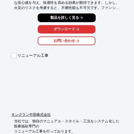
な安心感を与え、快適性を高める効果が期待できます。しかし、
火災のリスクを考慮すると、不燃性能も不可欠です。ファンシー
スパンドレルは、天然木突板仕上げでありながら、不燃認定を取
製品を詳しく見る
得しており、安全性を確保しつつ、木の温もりを提供します。

【活用シーン】

ダウンロード
・ラウンジや居室の壁面

・エントランスや廊下の天井

お問い合わせ
・レクリエーションスペース

【導入の効果】

リニューアル工事
・木のぬくもりによる安らぎと快適性の向上

・不燃性能による安全性の確保

・多様なデザインと高い意匠性

・メンテナンス性
キングラン中部株式会社
当社では、独自のマニュアル・スタイル・工法をシステム化した
医療福祉専門の

リニューアル工事を行っております。
