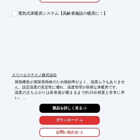
■岩盤浴技術

■セラミックボールが足つぼを刺激

電気式床暖房システム【高齢者施設の暖房に！】
■湿度コントローラー

※詳しくはPDFをダウンロードしていただくか、お気軽にお問い
合わせ下さい。
スリーエステクノ株式会社
発熱構造が面状発熱体のため熱効率がよく、温度ムラもありませ
ん。設定温度の安定性に優れ、温度管理が容易な床暖房です。

温度の立ち上がりは床表面が暖まるまで約15分程度と非常に早
い。

ヒーター厚が0.6mmと薄いため、高齢者施設の暖房器具提案にも
製品を詳しく見る
好適です！

最短２時間で施工可能です。

仕上げ材もフローリングはもちろん、タイル、大理石、クッショ
ダウンロード
ンフロアーなど豊富にお選びいただくことができます。

お問い合わせ
【特長】

■保証：ヒーター20年、コントローラー5年
