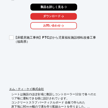
オーダー内容は、木工事(構造は含まない)、仕上げユニット、家
製品を詳しく見る
具工事、

木製建具工事で、既設施設の脇に新たに増設する計画で、既存施
設との

ダウンロード
整合性を求められた物件でした。

お問い合わせ
既存施設の仕上、寸法等のデイルームを守りつつ、新しい収まり
を

考えながら施工させていただきました。

【床暖房施工事例】PTCぽから児童福祉施設移転改修工事
（福島県）
【事例詳細】

■所在地：福島県須賀川市

■延床面積：1858.52m2

■構造：鉄骨造

※詳しくはPDF資料をご覧いただくか、お気軽にお問い合わせ下
さい。
エム・ティ・ケイ株式会社
シートは施設のほぼ全域に敷設しコントローラー12台で各々のエ
リア毎に運転できる様に設計されています。

コンクリートスラブ パーティクルボード 合板で作られた

床下地に80ｍｍ幅ので溝を作り配線ルートを作りました。
