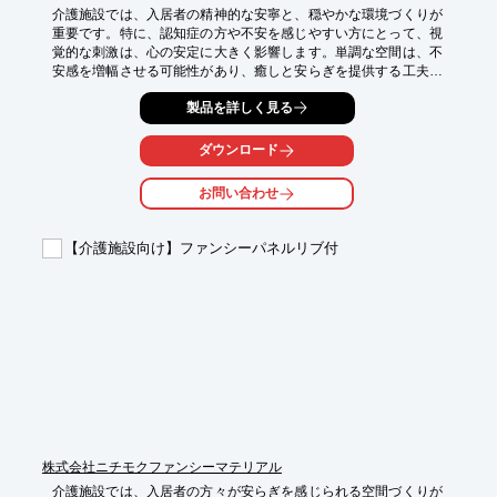
介護施設では、入居者の精神的な安寧と、穏やかな環境づくりが
重要です。特に、認知症の方や不安を感じやすい方にとって、視
覚的な刺激は、心の安定に大きく影響します。単調な空間は、不
安感を増幅させる可能性があり、癒しと安らぎを提供する工夫が
求められます。THE WATER'S「アクアウォールポール」は、円
製品を詳しく見る
筒形状の曲面を流れる水の動きと、カラーLEDによる照明効果
で、視覚的な癒しを提供します。水音が穏やかな環境を作り出
し、入居者の精神的な安定をサポートします。

ダウンロード
【活用シーン】

お問い合わせ
・介護施設のロビーや共有スペース

・認知症ケア病棟

・入居者の居室

【介護施設向け】ファンシーパネルリブ付
【導入の効果】

・視覚的な癒しによる、入居者の精神安定

・穏やかな水音によるリラックス効果

・空間の美的価値向上

・メンテナンスが容易で、清潔な環境を維持
株式会社ニチモクファンシーマテリアル
介護施設では、入居者の方々が安らぎを感じられる空間づくりが