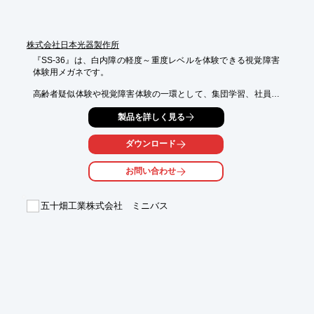
■顔画像、認証履歴データを記録

※詳しくはPDF資料をご覧いただくか、お気軽にお問い合わせ下
さい。
株式会社日本光器製作所
『SS-36』は、白内障の軽度～重度レベルを体験できる視覚障害
体験用メガネです。

高齢者疑似体験や視覚障害体験の一環として、集団学習、社員研
修など

製品を詳しく見る
様々な場でお使いいただいております。

見え方の変化を「知る」ことで、視覚障害者の方へ配慮する気持
ダウンロード
ちを育みます。

お問い合わせ
【特長】

■フレームの長さと角度を変えられるため女性や子どもにも使用
しやすい

五十畑工業株式会社 ミニバス
■鼻パッドがやわらかいので、使用中鼻が痛くなりにくい

■かけるだけで、白内障、視野狭窄などの視覚障害を体験

※詳しくはPDFをダウンロードして頂くか、お問い合わせくださ
い。