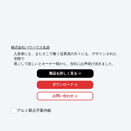
ービスを実現

・カケフ住建が持つ独自ソリューション：短工期での施工も対応
可能

・効率化を実現する体制：工場で床・壁のパネル組まで行うため
現場省力化を実現

※詳しくはPDF資料をご覧いただくか、お気軽にお問い合わせ下
さい。
株式会社バウハウス丸栄
入居者にも、またそこで働く従業員の方々にも、デザインされた
空間で

過ごして欲しいとオーナー様から、当社にお声掛け頂きました。
製品を詳しく見る
ダウンロード
お問い合わせ
アルミ製点字案内板