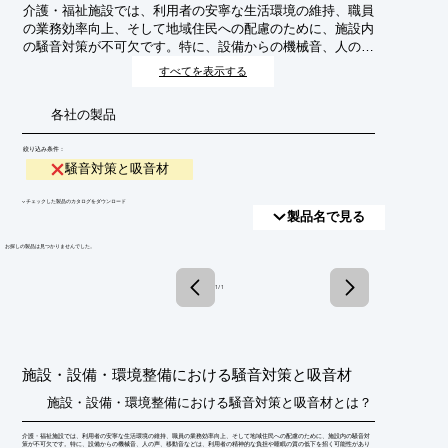
介護・福祉施設では、利用者の安寧な生活環境の維持、職員
の業務効率向上、そして地域住民への配慮のために、施設内
の騒音対策が不可欠です。特に、設備からの機械音、人の
声、移動音などは、利用者の精神的な負担や睡眠の質の低下
すべてを表示する
を招く可能性があります。吸音材は、これらの不快な音を吸
収・低減し、静かで快適な空間を創出するための有効な手段
各社の製品
です。本稿では、介護・福祉施設における騒音問題とその解
決策としての吸音材の活用について解説します。
絞り込み条件：
騒音対策と吸音材
​▼チェックした製品のカタログをダウンロード
製品名で見る
​お探しの製品は見つかりませんでした。
1 / 1
施設・設備・環境整備における騒音対策と吸音材
施設・設備・環境整備における騒音対策と吸音材とは？
介護・福祉施設では、利用者の安寧な生活環境の維持、職員の業務効率向上、そして地域住民への配慮のために、施設内の騒音対
策が不可欠です。特に、設備からの機械音、人の声、移動音などは、利用者の精神的な負担や睡眠の質の低下を招く可能性があり