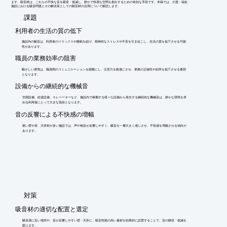
ます。吸音材は、これらの不快な音を吸収・低減し、静かで快適な空間を創出するための有効な手段です。本稿では、介護・福祉
施設における騒音問題とその解決策としての吸音材の活用について解説します。
​課題
利用者の生活の質の低下
施設内の騒音は、利用者のリラックスや睡眠を妨げ、精神的なストレスや不安を引き起こし、生活の質を低下させる可能
性があります。
職員の業務効率の阻害
騒がしい環境は、職員間のコミュニケーションを困難にし、注意力を散漫にさせ、業務の正確性や効率を低下させる要因
となります。
設備からの継続的な機械音
空調設備、給湯設備、エレベーターなど、施設内で稼働する様々な設備から発生する継続的な機械音は、静かな環境を求
める利用者にとって大きな負担となります。
音の反響による不快感の増幅
硬い壁や床、天井材が多い施設では、声や物音が反響しやすく、騒音を一層大きく感じさせ、不快感を増幅させる傾向が
あります。
​対策
吸音材の適切な配置と選定
騒音源に近い場所や、音が反響しやすい壁・天井に、吸音性能の高い素材を効果的に設置することで、音の吸収・低減を
図ります。