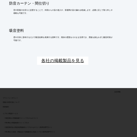
防音カーテン・間仕切り
窓や部屋の仕切りに設置することで、外部からの音の侵入や、部屋間の音の漏れを軽減します。必要に応じて取り外しや
移動も可能です。
吸音塗料
壁や天井に塗布するだけで吸音効果を発揮する塗料です。既存の壁面をそのまま活用でき、景観を損なわずに騒音対策が
可能です。
各社の掲載製品を見る
会社情報
​プライバシーポリシー
​情報の外部伝達について
利用規約
イプロス関連サービス
> 製造業向け情報検索サイト イプロスものづくり
> BtoB向け情報検索サイト イプロス
> 製造業特化の用途別課題解決 | イプロスものづくり業界別専門サイト
> BtoB向け | 目的・用途起点で課題解決を支援 | イプロス業界別専門サイト