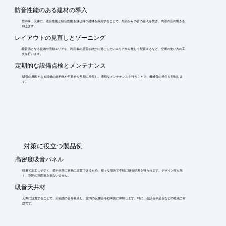
防音性能のある建材の導入
壁や床、天井に、遮音性能と吸音性能を併せ持つ建材を採用することで、外部からの音の侵入を防ぎ、内部の音の響きを
抑えます。
レイアウトの見直しとゾーニング
騒音源となる設備や活動エリアを、利用者の居室や静かに過ごしたいエリアから離して配置するなど、空間の使い方の工
夫を行います。
定期的な設備点検とメンテナンス
騒音の原因となる設備の老朽化や不具合を早期に発見し、適切なメンテナンスを行うことで、機械音の発生を抑制しま
す。
​対策に役立つ製品例
高密度吸音パネル
軽量で加工しやすく、壁や天井に容易に設置できるため、様々な場所で手軽に吸音効果を得られます。デザイン性も高
く、空間の雰囲気を損ないません。
吸音天井材
天井に設置することで、広範囲の音を吸収し、室内の反響音を効果的に抑制します。特に、会話音や足音などの軽減に有
効です。