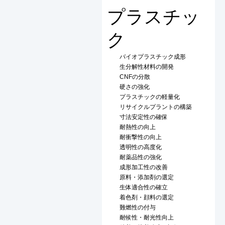
プラスチッ
ク
バイオプラスチック成形
生分解性材料の開発
CNFの分散
硬さの強化
プラスチックの軽量化
リサイクルプラントの構築
寸法安定性の確保
耐熱性の向上
耐衝撃性の向上
透明性の高度化
耐薬品性の強化
成形加工性の改善
原料・添加剤の選定
生体適合性の確立
着色剤・顔料の選定
難燃性の付与
耐候性・耐光性向上