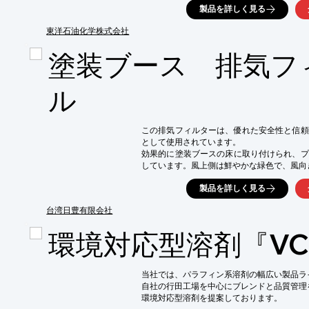
製品を詳しく見る
●フタル酸に使用可能なタイプもあります。

●有機溶剤・特定化学物質が非含有の弱有害性
東洋石油化学株式会社
サンプルをプレゼントしています（期間限定で
塗装ブース 排気フ
溶解力・乾燥スピードをサンプルでご確認くだ
↓『お問合せ』↓をクリック

ル
下部にある「お悩み解決シート」もぜひご覧く
記入頂き送信して頂ければ、「御社だけのサ
この排気フィルターは、優れた安全性と信頼
として使用されています。

効果的に塗装ブースの床に取り付けられ、プ
しています。風上側は鮮やかな緑色で、風向
低い圧縮性能により、形状が安定し、塗料ミ
製品を詳しく見る
この排気フィルターの効果的な使用により、
される空気が環境に配慮され、内部の循環
台湾日豊有限会社
り、持続的なフィルターの効果的な運用が確
済的な選択肢としても注目を集めています。
環境対応型溶剤『V
当社では、パラフィン系溶剤の幅広い製品ラ
自社の行田工場を中心にブレンドと品質管理
環境対応型溶剤を提案しております。
