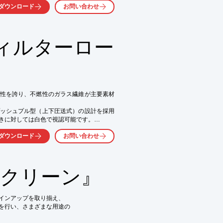
ダウンロード
お問い合わせ
塗料用シンナーも登場。

す）

ィルターロー
さい。

ださい。

ンプル」をお作りします。
性を誇り、不燃性のガラス繊維が主要素材
ッシュプル型（上下圧送式）の設計を採用
きに対しては白色で視認可能です。

ストやほこりを効果的に捕捉します。

ダウンロード
お問い合わせ
環境への不良影響が抑制され、外部に放出
空気が清浄な状態を維持します。これによ
保され、作業環境が向上すると同時に、経
Cクリーン』
インアップを取り揃え、

を行い、さまざまな用途の
