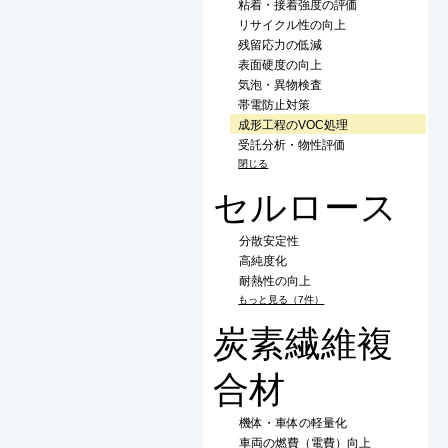
粘着・接着強度の評価
リサイクル性の向上
残留応力の低減
表面硬度の向上
気泡・異物検査
帯電防止対策
成形工程のVOC処理
受託分析・物性評価
閉じる
セルロース
分散安定性
高純度化
耐熱性の向上
もっと見る（7件）
炭素繊維複
合材
機体・車体の軽量化
車両の燃費（電費）向上