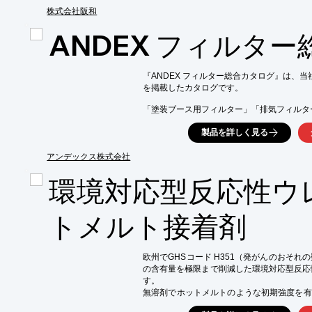
また、洗浄後に残ったオイルは簡単に水洗いで
株式会社阪和
使用後に錆を発生させる心配がありません。

ANDEX フィルタ
【特長】

■天然柑橘油が主成分

■柑橘系のさわやかな香り

『ANDEX フィルター総合カタログ』は、当
■石油系溶剤不使用

を掲載したカタログです。

■ガム・のり・油取りに抜群の効果

「塗装ブース用フィルター」「排気フィルタ
※詳しくはPDFをダウンロードして頂くか
等をラインアップ。

製品を詳しく見る
用途に合わせた様々なフィルターを取り揃えて
お気軽にご相談下さい。

アンデックス株式会社
【掲載内容】

環境対応型反応性ウ
■FILTER FOR SPRAY BOOTH

■VILEDON フィレドン

■KranCsair クランセール

トメルト接着剤
■PANELON パネロン

■Other その他

※詳しくはPDF資料をご覧いただくか、お
欧州でGHSコード H351（発がんのおそれ
の含有量を極限まで削減した環境対応型反応性
す。

無溶剤でホットメルトのような初期強度を有
固に硬化して接着するPUR-HMは、その高