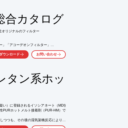
きるため、

ー総合カタログ
社オリジナルのフィルター

ー」「アコーデオンフィルター」

、お気軽にお問合せください。
ダウンロード
お問い合わせ
います。

レタン系ホッ
気軽にお問い合わせ下さい。
の疑い）に登録されるイソシアネート（MDI)
PURホットメルト接着剤（PUR-HM）で
しつつも、その後の湿気架橋反応により強
い生産性で優れたメリットを持ち、且つ作業