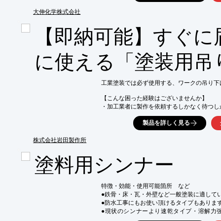
その実現に努力を積み重ねてきました。

大伸化学株式会社
約32,000種類にも及ぶ製品数や多品種少量
保管容量10,890KLの安定供給体制、販売代理店
【即納可能】すぐに
即納体制などそのひとつひとつが「責任ある
企業努力の成果であると自負しています。

に使える「塗装用吊
【事業内容】

■塗料の製造販売

■塗料の製造に付帯する諸原料の販売

工業塗装では必ず使用する、ワークの吊り下
■各種化学薬品の製造販売

■医薬用外劇物及び毒物の製造販売

【こんな困った経験はございませんか】

■前各号の業務に付帯する事業

・加工業者に製作を依頼するしかなく待つしか
・すぐに欲しいのに製作に納期がかかる

※詳しくはPDF資料をご覧いただくか、お
製品を詳しく見る
・加工業者が少なくなり、作ってくれる業者
そんなときに便利なのが岩田製作所の【吊り
株式会社岩田製作所
カタログから、吊り下げるワークに合わせて“
塗料用シンナー
で、

【16時までのご注文】であれば当日出荷、

一体型の吊り下げ治具（ハンガー）のため、
特徴・効能・使用可能箇所　など

★岩田製作所では、上記【吊り下げ治具（ハ
●鉄骨・床・瓦・外壁など一般塗装に適してい
ーやフック（単品）、

●防水工事にもお使い頂けるタイプもあります
耐熱性のあるマスキングプラグ/キャップ/シ
●現状のシンナーより速乾タイプ・溶解力
す。
