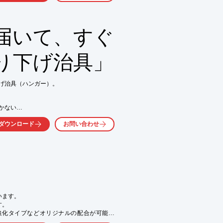
生産体制、主要原料の

約900社1,700事業所の

届いて、すぐ
対応力」の象徴であり、

り下げ治具」
げ治具（ハンガー）。

ない

気軽にお問い合わせ下さい。
ダウンロード
お問い合わせ
が見つからない

下げ治具（ハンガー）】です！

長さ”や“ピッチ”などをお選びいただくだけ
届いてすぐにお使いいただけます。

ンガー）】以外にも、組み立て式のハンガ
ます。

。

ール/テープもラインアップしております。
強化タイプなどオリジナルの配合が可能で