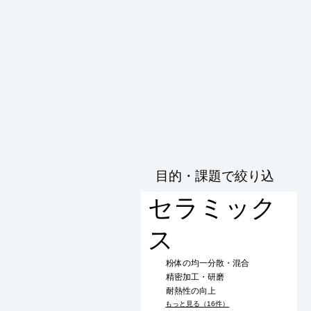
目的・課題で絞り込
む
セラミック
ス
粉体の均一分散・混合
精密加工・研磨
耐熱性の向上
もっと見る（16件）