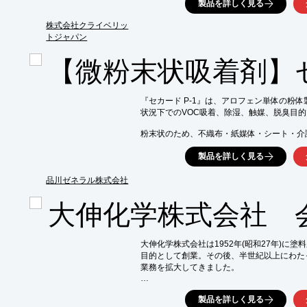
製品を詳しく見る
者及び環境負荷に配慮した環境配慮型の高機
株式会社クライベリッ
トジャパン
【微粉末状吸着剤】セ
『セカード P-1』は、アロフェン単体の粉体
状況下でのVOC吸着、除湿、触媒、脱臭目的
粉末状のため、不織布・紙媒体・シート・介
様々な形態の製品に混成することができます。
製品を詳しく見る
ご要望の際はお気軽にお問い合わせください。
品川ゼネラル株式会社
【製品規格】

■規格サイズ：200メッシュ以下（95％以上）
大伸化学株式会社 
■充填密度：430kg/m3

■荷姿：クラフト袋（20kg）

※詳しくはPDFをダウンロードして頂くか
大伸化学株式会社は1952年(昭和27年)に塗
目的として創業。その後、半世紀以上にわた
業務を拡大してきました。

当社は、お客様の様々なご要望に的確にスピ
製品を詳しく見る
「責任ある対応力」こそが有機溶剤メーカー