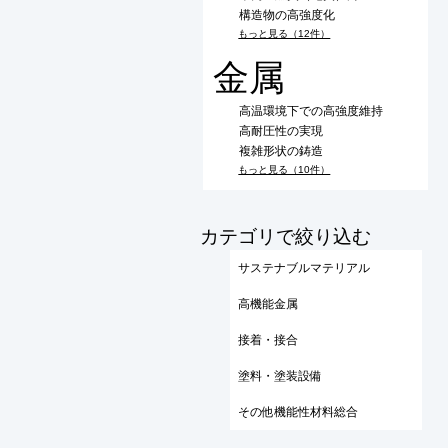
構造物の高強度化
もっと見る（12件）
金属
高温環境下での高強度維持
高耐圧性の実現
複雑形状の鋳造
もっと見る（10件）
​カテゴリで絞り込む
サステナブルマテリアル
高機能金属
接着・接合
塗料・塗装設備
その他機能性材料総合