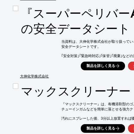
『スーパーペリバーA
の安全データシート
当資料は、大伸化学株式会社が取り扱っている
安全データシートです。

｢安全対策｣｢緊急時対応｣｢保管｣｢廃棄｣など
廃棄上の注意や輸送上の注意まで、詳しく掲
製品を詳しく見る
【掲載内容】

■1.製品及び会社情報

大伸化学株式会社
■2.危険有害性の要約

■3.組成及び成分情報

マックスクリーナー
■4.応急措置

■5.火災時の措置　など

『マックスクリーナー』は、有機溶剤型のゴ
※詳しくはPDF資料をご覧いただくか、お
チューインガムなどを簡単に落とせる強力ク
汚れにスプレーした後、3分以上放置すれば優
ひどい汚れの場合は、柔らかくなった汚れを
製品を詳しく見る
繰り返せば、見違えるほど綺麗になります。
