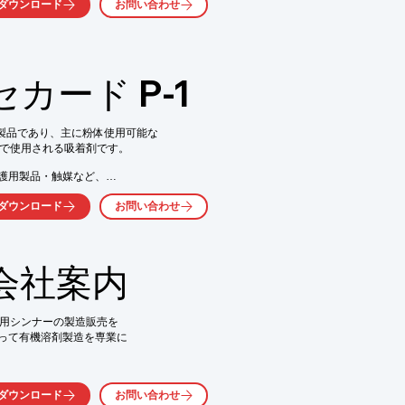
ダウンロード
お問い合わせ
能接着剤です。
カード P-1
製品であり、主に粉体使用可能な

で使用される吸着剤です。

護用製品・触媒など、



ダウンロード
お問い合わせ




会社案内
、お問い合わせください。
料用シンナーの製造販売を

って有機溶剤製造を専業に

ーディに安定してお応えする

ダウンロード
お問い合わせ
としての企業使命であると考え、
