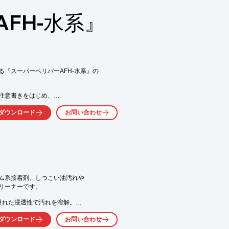
FH-水系』
『スーパーペリバーAFH-水系』の

の注意書きをはじめ、

載しています。

ダウンロード
お問い合わせ
ム系接着剤、しつこい油汚れや

気軽にお問い合わせ下さい。
リーナーです。

れた浸透性で汚れを溶解。

ヘラなどでとる作業を

ダウンロード
お問い合わせ