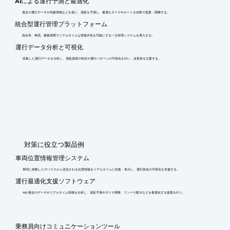
AIによる運行予測と最適化
過去の運行データや気象情報などを基に、遅延を予測し、最適なダイヤやルートを自動で提案・調整する。
統合型運行管理プラットフォーム
指令所、車両、乗務員間でリアルタイムな情報共有を可能にする一元管理システムを導入する。
運行データ分析と可視化
収集した運行データを分析し、遅延原因の特定や運行パターンの可視化を行い、改善策を立案する。
​対策に役立つ製品例
車両位置情報管理システム
車両に搭載したデバイスから送信される位置情報をリアルタイムに収集・表示し、運行状況の可視化を支援する。
運行最適化支援ソフトウェア
AIが過去のデータやリアルタイム情報を分析し、遅延予測やダイヤ調整、リソース配分などを最適化する提案を行う。
乗務員向けコミュニケーションツール