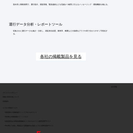
指令所と乗務員間で、運行指示、遅延情報、緊急連絡などを迅速かつ確実に行えるメッセージング・通報機能を備える。
運行データ分析・レポートツール
収集された運行データを集計・分析し、遅延発生頻度、乗車率、燃費などの指標をグラフや表で分かりやすく可視化す
る。
各社の掲載製品を見る
会社情報
​プライバシーポリシー
​情報の外部伝達について
利用規約
イプロス関連サービス
> 製造業向け情報検索サイト イプロスものづくり
> BtoB向け情報検索サイト イプロス
> 製造業特化の用途別課題解決 | イプロスものづくり業界別専門サイト
> BtoB向け | 目的・用途起点で課題解決を支援 | イプロス業界別専門サイト