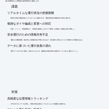
者の利便性向上と事業者の経営効率化に貢献します。
​課題
リアルタイムな運行状況の把握困難
車両の位置や遅延状況をリアルタイムに把握できず、遅延発生時の情報共有や対応が遅れる。
複雑なダイヤ編成と変更への対応
天候、イベント、車両故障など、突発的な要因によるダイヤ変更への迅速かつ最適な対応が難しい。
安全運行のための情報共有不足
運転士や乗務員間、指令所との情報共有が円滑に行われず、安全運行に関わるリスクが増加する可能性がある。
データに基づいた運行改善の遅れ
運行データが十分に収集・分析されておらず、継続的な運行効率の改善やサービス向上に繋がりにくい。
​対策
高精度な位置情報トラッキング
GPSやIoTセンサーを活用し、車両の現在位置をリアルタイムかつ高精度に把握する。