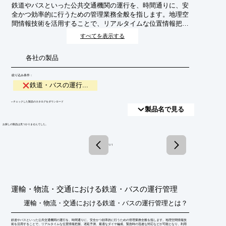
鉄道やバスといった公共交通機関の運行を、時間通りに、安
全かつ効率的に行うための管理業務全般を指します。地理空
間情報技術を活用することで、リアルタイムな位置情報把
握、遅延予測、最適なダイヤ編成、緊急時の迅速な対応など
すべてを表示する
が可能となり、利用者の利便性向上と事業者の経営効率化に
貢献します。
各社の製品
絞り込み条件：
鉄道・バスの運行...
​▼チェックした製品のカタログをダウンロード
製品名で見る
​お探しの製品は見つかりませんでした。
1 / 1
運輸・物流・交通における鉄道・バスの運行管理
運輸・物流・交通における鉄道・バスの運行管理とは？
鉄道やバスといった公共交通機関の運行を、時間通りに、安全かつ効率的に行うための管理業務全般を指します。地理空間情報技
術を活用することで、リアルタイムな位置情報把握、遅延予測、最適なダイヤ編成、緊急時の迅速な対応などが可能となり、利用