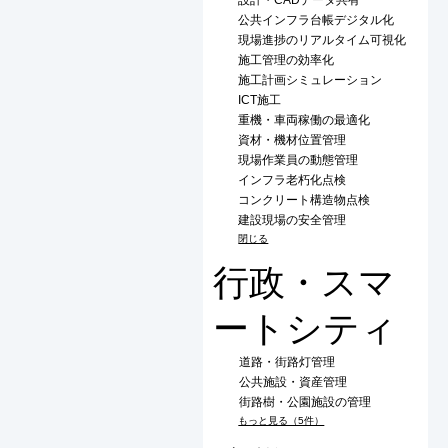
公共インフラ台帳デジタル化
現場進捗のリアルタイム可視化
施工管理の効率化
施工計画シミュレーション
ICT施工
重機・車両稼働の最適化
資材・機材位置管理
現場作業員の動態管理
インフラ老朽化点検
コンクリート構造物点検
建設現場の安全管理
閉じる
行政・スマ
ートシティ
道路・街路灯管理
公共施設・資産管理
街路樹・公園施設の管理
もっと見る（5件）