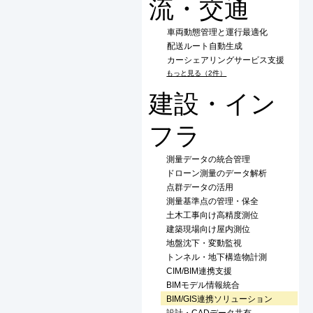
流・交通
車両動態管理と運行最適化
配送ルート自動生成
カーシェアリングサービス支援
もっと見る（2件）
建設・イン
フラ
測量データの統合管理
ドローン測量のデータ解析
点群データの活用
測量基準点の管理・保全
土木工事向け高精度測位
建築現場向け屋内測位
地盤沈下・変動監視
トンネル・地下構造物計測
CIM/BIM連携支援
BIMモデル情報統合
BIM/GIS連携ソリューション
設計・CADデータ共有