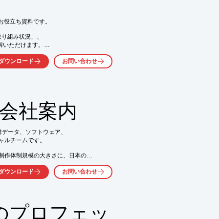
お役立ち資料です。

取り組み状況」、

解いただけます。

ド「BIMSTOK」についても

ダウンロード
お問い合わせ


 会社案内
くか、お気軽にお問い合わせください。
点群データ、ソフトウェア、

ャルチームです。

制作体制規模の大きさに、日本の

した価値のあるサービスをご提供。

ダウンロード
お問い合わせ
える化」「建設・建築データの

ースを実現致します。

Mのプロフェッ