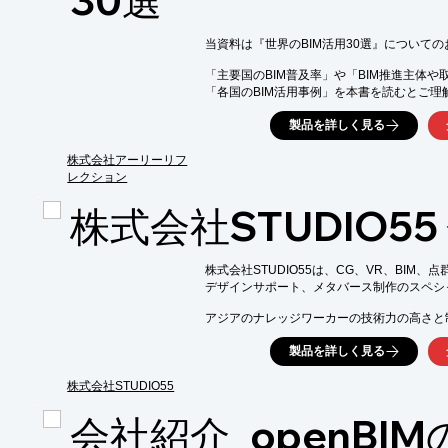
30選
当資料は『世界のBIM活用30選』についての
「主要国のBIM普及率」や「BIM推進主体や
「各国のBIM活用事例」を本書を読むとご理
また、巻末にはBIM/CIM対応 施設管理クラウ
製品を詳しく見る
ご紹介しております。是非、ご一読ください。
株式会社アーリーリフ
【掲載内容】

レクション
■国際BIM普及率ランキング

■BIM推進主体と取り組み状況の比較

株式会社STUDIO55
■各国のBIM活用事例

■維持管理分野でのBIM/CIM活用

※詳しくはPDFをダウンロードしていただ
株式会社STUDIO55は、CG、VR、BIM、
デザインサポート、メタバース制作のスペシ
アジアのナレッジワーカーの技術力の高さと
デザインマネージメントがしっかりグリップ
製品を詳しく見る
クライアントの皆様の「デザインデータの見
見える化」「仮想現実の見える化」＝メタバ
株式会社STUDIO55
【事業内容】

会社紹介_openBI
■VR(Virtual Reality)

■VR office
