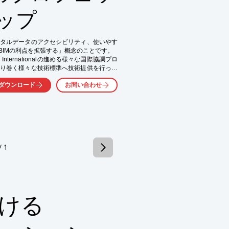
ップ
デジタルデータのアクセシビリティ、使いやす
IMの利点を拡張する」概念のことです。

気軽にお問い合わせ下さい。
T Internationalの進める様々な国際協調プロ
を取り巻く様々な技術標準へ技術提供を行って
ダウンロード
お問い合わせ
日本支部であるbuildingSMART Japanの最大スポ
openBIMに精通した企業として標準策定
は、openBIMに準拠したプロダクト開発、
スケースの開発、Data Directoryに代表
配信などを行っています。
/ 1
ける