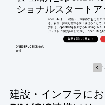
■CGアニメーション

ショナルスタートア
■BIM・点群

■パースペクティブ

■オリジナルメータバース構築

■各種ソフトウェア販売

openBIMは、「建築・土木業界における
さ、管理、持続可能性を向上させることで、B
※詳しくはPDF資料をご覧いただくか、お
弊社は、openBIMを提唱するbuildingSMAR
ジェクトに複数参画しており、openBIM
います。

製品を詳しく見る
また、buildingSMART Internationalの
ンサーを務める弊社では、日本国内においても
ONESTRUCTION株式
へ貢献しています。

会社
openBIMという概念を推奨している弊社で
openBIMワークフローの設計、R&Dによるユー
されるopenBIMの技術標準の設計、知見の
1 
建設・インフラにお