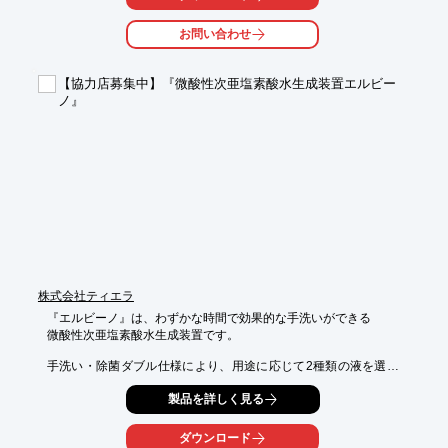
ホテル、スポーツ施設、交通機関などで空気の除菌にご活用くだ
さい。

お問い合わせ
【特長】

■強力なUVCのパワーで細菌やウイルスを絶滅

【協力店募集中】『微酸性次亜塩素酸水生成装置エルビー
■フィルターレスでメンテナンスが簡単

ノ』
■安全設計

■毎分約3.55m3のクリーンな空気を放出

■1台で最大約42m2を30分で除菌可能

※詳しくはPDF資料をご覧いただくか、お気軽にお問い合わせ下
さい。
株式会社ティエラ
『エルビーノ』は、わずかな時間で効果的な手洗いができる

微酸性次亜塩素酸水生成装置です。

手洗い・除菌ダブル仕様により、用途に応じて2種類の液を選択
可能。

製品を詳しく見る
また、流水浸漬による除菌にも対応し、器具や食器などにも使え
ます。

ダウンロード