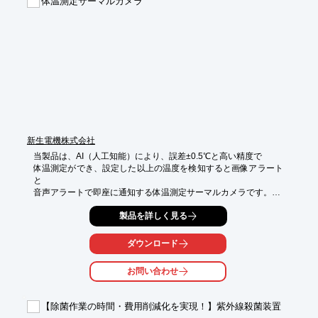
体温測定サーマルカメラ
新生電機株式会社
当製品は、AI（人工知能）により、誤差±0.5℃と高い精度で

体温測定ができ、設定した以上の温度を検知すると画像アラート
と

音声アラートで即座に通知する体温測定サーマルカメラです。

設置性に優れており、壁や天井から吊下げて設置可能。

製品を詳しく見る
また、三脚で使用することもできるため、屋外や屋内の常設以外
に

ダウンロード
一時的な設置にも対応しております。

お問い合わせ
【特長】

■非接触で完全に検知

■最大20人同時測定

【除菌作業の時間・費用削減化を実現！】紫外線殺菌装置
■発熱者をアラートで通知
