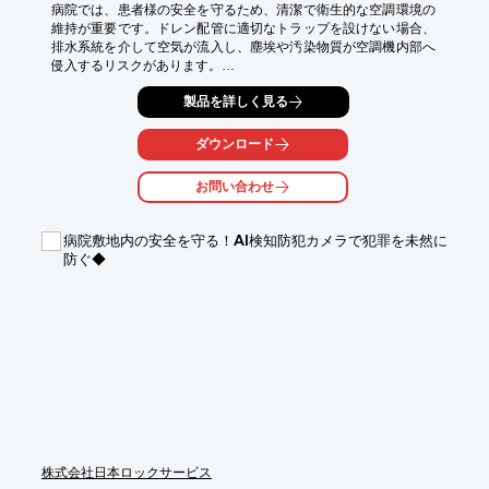
「オド・ロックマスク」はその臭い粒子に特化し、今までクリア
病院では、患者様の安全を守るため、清潔で衛生的な空調環境の
出来なかった様々な

維持が重要です。ドレン配管に適切なトラップを設けない場合、
臭気問題を「驚くほど」解決します。

排水系統を介して空気が流入し、塵埃や汚染物質が空調機内部へ
侵入するリスクがあります。

※詳細は「お問い合わせ」よりカタログ請求、また「ダウンロー
空調機用ドレントラップは、排水を確保しながら空気の逆流を防
ド」よりPDFデータご覧下さい
製品を詳しく見る
止し、衛生的な空調環境の維持に貢献します。

当社の高静圧ドレントラップは、封水高さを大幅に高めること
で、全静圧＋1450Paを超える高静圧空調機においても安定した
ダウンロード
封水を維持し、病院をはじめとする高度な衛生管理が求められる
施設の空調設備をサポートします。

お問い合わせ
【活用シーン】

■手術室・無菌室の高静圧空調機

病院敷地内の安全を守る！AI検知防犯カメラで犯罪を未然に
■ICU・感染症病棟など差圧管理が求められる空間

防ぐ◆
■高静圧空調機を採用した医療施設

【導入の効果】

■手術室・無菌室の衛生環境維持

■空気の逆流による汚染リスクの低減

■空調システムの安定稼働
株式会社日本ロックサービス