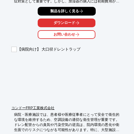
症対策として重要です。しかし、加湿器の購入には初期費用がか
かり、使用しない期間の保管場所の確保や、清掃・メンテナンス
製品を詳しく見る
の手間も発生します。

当社のレンタル加湿器は、使用期間後の保管・管理が不要です。
使用した後は返すだけなので、保管場所や状態の心配は要りませ
ダウンロード
ん。

お問い合わせ
【活用シーン】

・病院、クリニック

・介護施設

【病院向け】 大口径ドレントラップ
・研究施設

【導入の効果】

・感染症リスクの低減

・職員と患者の快適性の向上

・メンテナンスの手間を軽減
コンドーFRP工業株式会社
病院・医療施設では、患者様や医療従事者にとって安全で衛生的
な環境を維持するため、空調設備の適切な衛生管理が重要です。
ドレン配管からの臭気や汚染空気の逆流は、院内環境の悪化や衛
生面でのリスクにつながる可能性があります。特に、大型施設や