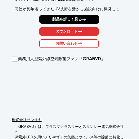
同社が長年培ってきたUV技術を活かし施設向けに開発しまし
た。

製品を詳しく見る
UV-LED(紫外線LED)と光触媒のダブル効果で強力に除菌・脱臭
し、きれいで快適な空間を創出いたします。

ダウンロード
紫外線が持つウイルス・細菌の活動を抑える特性を活用しまし
た。

お問い合わせ
取り込んだ空気に直接紫外線を照射し、空気中に含まれるウイル
ス・菌を抑制、臭いの元を分解。

薬品や人体に有害な物質を使用しておらず、人体や室内に悪影響
業務用大型紫外線空気除菌ファン『GRABVD』
がありません。

光触媒フィルタユニットは、水に浸け置き洗いが可能でメンテナ
ンスが容易なうえ、湿式フィルタと異なり雑菌が繁殖しにくいた
め衛生的です。

また、フィルター交換の必要がなく、交換コストがかからない点
も特徴です。

※詳しくはPDF資料をご覧いただくか、お気軽にお問い合わせ下
さい。
株式会社サンオキ
『GRABVD』は、プラズマクラスターとスタンレー電気株式会社
の

深紫外LEDを用いチリやゴミの集塵とウイルス等の除菌に特化し