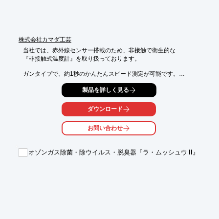
すことが難しい方々の入退

・安全衛生に配慮しなければならない食品や製薬関係企業でのハ
ンズフリー入退

※詳しくはPDF資料をご覧いただくか、お気軽にお問い合わせ下
株式会社カマダ工芸
さい。
当社では、赤外線センサー搭載のため、非接触で衛生的な

『非接触式温度計』を取り扱っております。

ガンタイプで、約1秒のかんたんスピード測定が可能です。

また、測定値を自動的に保存することができます。

製品を詳しく見る
【特長】

■赤外線センサー搭載のため、非接触で衛生的

ダウンロード
■約30秒で自動的に電源がオフ

■ハンディ軽量タイプで使いやすい

お問い合わせ
■測定値を自動的に保存可能（32回分の測定メモリー記録機能付
き）

オゾンガス除菌・除ウイルス・脱臭器『ラ・ムッシュウ II』
※詳しくはPDFをダウンロードして頂くか、お問い合わせくださ
い。