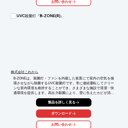
お問い合わせ
UVC殺菌灯『B-ZONE(R)』
株式会社これから
B-ZONEは、殺菌灯・ファンを内蔵した装置にて室内の空気を循
環させながら除菌するUVC殺菌灯です。常に連続運転してクリー
ンな室内環境を維持することができ、さまざまな施設で清潔・快
適環境を提供します。高出力殺菌により、壁に生えたカビが消え
繁殖を防ぐ、花粉を除去する、インフルエンザやノロウイルスな
製品を詳しく見る
どの健康を害するウイルスの殺菌まで可能です。

【B-ZONEの特長】

ダウンロード
・国内汎用殺菌灯と比べて5～6倍の出力

・紫外線が外に漏れない安全設計

お問い合わせ
・第三者機関検査による効果実証済
