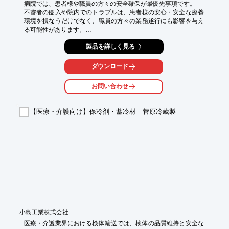
病院では、患者様や職員の方々の安全確保が最優先事項です。

不審者の侵入や院内でのトラブルは、患者様の安心・安全な療養
環境を損なうだけでなく、職員の方々の業務遂行にも影響を与え
る可能性があります。

これらのリスクを低減し、より安全な環境を提供するためには、
製品を詳しく見る
早期の不審者検知と適切な対応が求められます。

当社のAI搭載防犯カメラは、AIが人物などを検知すると、赤青の
ダウンロード
フラッシュライトとサイレンを作動させ、不審者に対して視覚・
聴覚の両面から警告を行います。これにより、犯罪行為や不審な
お問い合わせ
行動を未然に抑止する効果が期待できます。

【活用シーン】

【医療・介護向け】保冷剤・蓄冷材 菅原冷蔵製
・病院敷地内、駐車場での不審者検知

・夜間や人の少ない時間帯の監視

・患者様の安全確保が必要なエリア

【導入の効果】

・犯罪や不審行動の抑止

・早期の警告による被害軽減

・患者様・職員の安心感向上
小島工業株式会社
医療・介護業界における検体輸送では、検体の品質維持と安全な