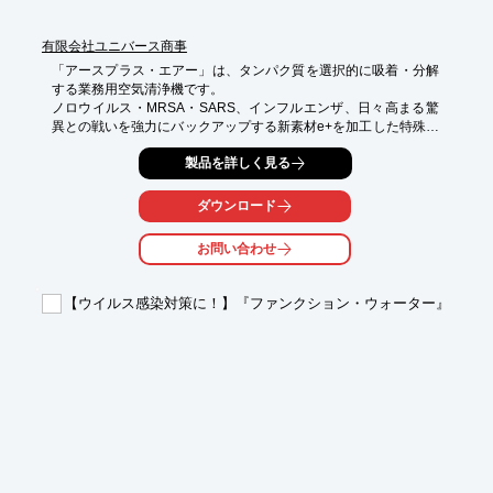
大学で除菌を証明

有限会社ユニバース商事
「アースプラス・エアー」は、タンパク質を選択的に吸着・分解
【※詳しくはPDF資料をご覧いただくか、お気軽にお問い合わせ
する業務用空気清浄機です。

下さい。
ノロウイルス・MRSA・SARS、インフルエンザ、日々高まる驚
異との戦いを強力にバックアップする新素材e+を加工した特殊フ
ィルターを搭載。

製品を詳しく見る
細菌・ウイルス・臭気・花粉・ハウスダスト等を徹底除去する事
が可能です。

総合病院や院内の抗がん剤投与室、老人介護施設等で導入されて
ダウンロード
います。

お問い合わせ
【特徴】

○新素材e+を加工した特殊フィルターを搭載

○細菌・ウイルス・花粉等を徹底除去

【ウイルス感染対策に！】『ファンクション・ウォーター』
○雑菌や有害物質を吸着

○有害なタンパク質を分解

○暗所でも抗菌作用を発揮

詳しくはお問い合わせ、またはカタログをダウンロードしてくだ
さい。