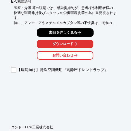
EPJ株式会社
医療・介護 等の現場では、感染臭抑制が、患者様や利用者様の

快適な環境維持及びスタッフの労働環境改善の為に重要視されま
す。

特に、アンモニアやメチルメルカプタン等の不快臭は、従来の

高性能マスクでも対応が難しい場合があります。

製品を詳しく見る
これらの臭いは、0.001～0.2μmの微細粒子として空気中に拡散
する為、

従来マスクでは効果が限定的。

ダウンロード
Odor-Lock MASK／オド・ロックマスクは、この微細な臭い粒子
に

お問い合わせ
特化して開発、これまで解決が難しかった様々な臭気問題に対応
します。

【病院向け】特殊空調機用『高静圧ドレントラップ』
【活用シーン】

・医療機関での感染臭対策

・介護施設での排泄臭対策

・(特殊な)清掃作業時の不快臭抑制

【導入の効果】

・快適な療養・生活環境の維持

・スタッフの労働環境改善

・不快臭によるストレス軽減

etc

「 Odor（臭い）＋Lock（封じる）Mask（マスク）」

コンドーFRP工業株式会社