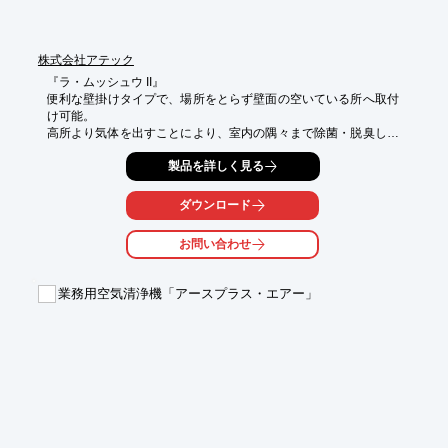
株式会社アテック
『ラ・ムッシュウ II』

便利な壁掛けタイプで、場所をとらず壁面の空いている所へ取付
け可能。

高所より気体を出すことにより、室内の隅々まで除菌・脱臭しま
す。

製品を詳しく見る
オゾンガスは空気中の酸素から作り安全です。

また、消費電力は16Wのため連続使用しても電気代は気になら
ダウンロード
ず、

安全・経済的な運用ができます。

お問い合わせ
オゾンの特徴

除菌・酸化・消臭力：一般細菌・ウィルス・カビなどを瞬間除
業務用空気清浄機「アースプラス・エアー」
菌、カビ　は数時間で胞子を酸化します。

黄色ブドウ球菌／緑膿菌／セラチア菌／O157／VRE（バンコマ
イシン耐　性腸球菌）／ウイルスなどを99.9％除菌します。

タバコなどの悪臭に消臭効果が高く残留性がなく環境に優し
い。

商品の特徴

　運転機能：タイマーデでオゾンの強弱切り替え出来ます。

夜間はタイマーで運転停止できます。
