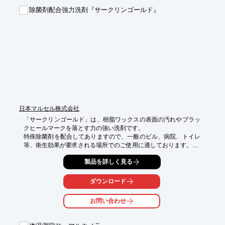
■VB加工したおしぼりで拭くことで、その表面にさまざまなウイ
除菌剤配合強力洗剤『サークリンゴールド』
ルスや菌たちが付着するのを防止

■VBの成分とウイルスや菌自体が結合することで、不活性化状態
に

■おしぼりの衛生力を高めウイルス・菌の体内への侵入を防止　
など

※詳しくはPDFをダウンロードして頂くか、お問い合わせくださ
い。
日本マルセル株式会社
「サークリンゴールド」は、樹脂ワックスの表面の汚れやブラッ
クヒールマークを落とす力の強い洗剤です。

特殊除菌剤を配合してありますので、一般のビル、病院、トイレ
等、衛生効果が要求される場所でのご使用に適しております。

【特長】

製品を詳しく見る
■特殊除菌剤を配合

■アルカリ性

ダウンロード
※詳しくはPDFをダウンロードして頂くか、お問い合わせくださ
お問い合わせ
い