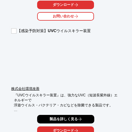
ダウンロード
また衛生重視の「KTM-100GL/200GL」は、医療施設・食品工
場・衛生関連施設

お問い合わせ
などで幅広く活躍しており、感染症・ウイルス対策に適していま
す。

【感染予防対策】UVCウイルスキラー装置
【特長】

＜速乾重視　KTM-100/200＞

■消費電力650W（強・温風入）を実現

■ハイスピード乾燥：風速120m/秒

■狭い場所にもOK、お手入れ簡単

＜衛生重視　KTM-100GL/200GL＞

■清潔でクリーンな空間になる

■殺菌灯点灯（常時点灯/手を入れると点灯）

※詳しくはPDF資料をご覧いただくか、お気軽にお問い合わせ下
さい。

株式会社環境改善
　　　PDFダウンロードボタンが表示されない場合、

↓下記リンク先の特設サイトよりダウンロードください↓
『UVCウイルスキラー装置』は、強力なUVC（短波長紫外線）エ
ネルギーで

浮遊ウイルス・バクテリア・カビなどを除菌できる製品です。

3段階の風量切替スイッチで風量調整が可能。

製品を詳しく見る
病院をはじめ、事務所、食品製造所、工場、レストラン、学校、
店舗、

ダウンロード