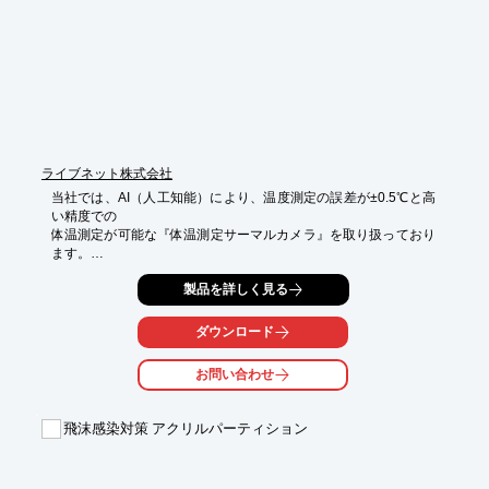
■薬剤除菌に比べて、除菌する対象物を傷つけない

■耐性菌を作りにくい

※詳しくはPDF資料をご覧いただくか、お気軽にお問い合わせ下
さい。
ライブネット株式会社
当社では、AI（人工知能）により、温度測定の誤差が±0.5℃と高
い精度での

体温測定が可能な『体温測定サーマルカメラ』を取り扱っており
ます。

あらかじめ設定した以上の温度を検知した場合、対象に接触する
製品を詳しく見る
ことなく

瞬時に画像アラートと音声アラートで通知。

ダウンロード
検査する側の感染リスクを抑えることに貢献します。

お問い合わせ
また、多数の人の往来がある場所でもスピーディに検査を実施で
き、

体温チェックの労力を大幅にカット可能です。

飛沫感染対策 アクリルパーティション
【特長】

■非接触で安全に検知

■最大20人同時測定
