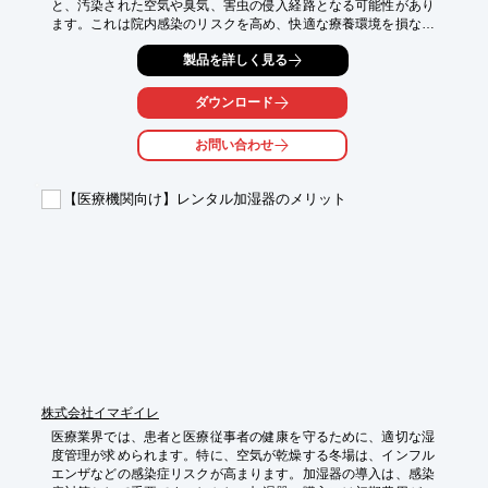
と、汚染された空気や臭気、害虫の侵入経路となる可能性があり
ます。これは院内感染のリスクを高め、快適な療養環境を損なう
要因となり得ます。当社の『A・トラップ / C・トラップ』は、封
製品を詳しく見る
水切れ時でも特殊フロートボールが汚染空気の逆流を効果的に防
止し、病院の衛生管理レベル維持に貢献します。

ダウンロード
【活用シーン】

・中央空調設備

お問い合わせ
・各病室の個別空調機

・手術室、クリーンルーム

・給湯・給水設備周辺

【医療機関向け】レンタル加湿器のメリット
・その他、衛生管理が求められる空調設備

【導入の効果】

・汚染空気や臭気の逆流防止による院内環境の改善

・害虫の侵入防止による衛生状態の維持

・封水切れ時の空気逆流リスクの低減

・メンテナンスの容易さによるランニングコスト抑制
株式会社イマギイレ
医療業界では、患者と医療従事者の健康を守るために、適切な湿
度管理が求められます。特に、空気が乾燥する冬場は、インフル
エンザなどの感染症リスクが高まります。加湿器の導入は、感染