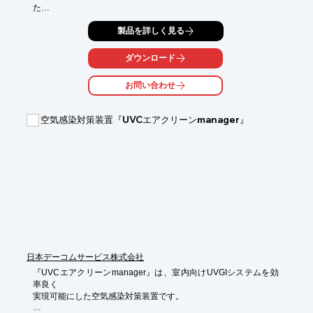
た

紫外線空気除菌ファンです。

製品を詳しく見る
1時間に942m3の大風量で相当換気量を増やし、室内空気の循環
を促進。

ダウンロード
目詰まりをしないフィルターで、空気中の微細なチリやゴミに

お問い合わせ
高電圧をかけ吸着するほか、室内に漂う微粒子、細菌やウイルス
等は

プラズマグラブフィルターで吸着します。

空気感染対策装置『UVCエアクリーンmanager』
【特長】

■942m3の大風量で循環させるシロッコファン搭載

■カーボンフィルターで臭いを吸着

■プラズマグラブフィルターでチリやゴミ、各種ウイルスを強力
吸着

■波長275nmの紫外線を発行するLED使用

■プレフィルターA/Bで大きいチリやゴミを吸着

※詳しくはPDF資料をご覧いただくか、お気軽にお問い合わせ下
さい。
日本デーコムサービス株式会社
『UVCエアクリーンmanager』は、室内向けUVGIシステムを効
率良く

実現可能にした空気感染対策装置です。
