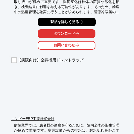
取り扱いが極めて重要です。温度変化は検体の変質や劣化を招
き、検査結果に影響を与える可能性があります。そのため、輸送
中の温度管理を確実に行うことが求められます。菅原冷蔵製の保
冷剤・蓄冷材は、食品と同レベルの衛生管理下で生産されてお
製品を詳しく見る
り、品質と安全性を重視する検体輸送に適しています。保冷剤生
産量、出荷量共に国内シェアNO1の実績が、その信頼を裏付けて
います。

ダウンロード
【活用シーン】

お問い合わせ
・検体冷蔵輸送

・医薬品・ワクチンの定温輸送

・検査キットの保冷輸送

【病院向け】空調機用ドレントラップ
【導入の効果】

・検体の鮮度と品質を維持

・検査結果の信頼性向上

・安全かつ確実な検体輸送の実現
コンドーFRP工業株式会社
病院業界では、患者様の健康を守るために、院内全体の衛生管理
が極めて重要です。空調設備からの排水は、封水切れを起こす