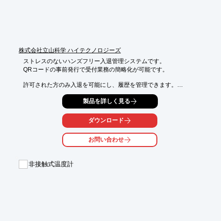
※詳しくはPDFをダウンロードして頂くか、お気軽にお問い合わ
せ下さい。
株式会社立山科学 ハイテクノロジーズ
ストレスのないハンズフリー入退管理システムです。

QRコードの事前発行で受付業務の簡略化が可能です。

許可された方のみ入退を可能にし、履歴を管理できます。

また、勤怠情報などの外部データ連携が可能です。

製品を詳しく見る
プライバシー保護や盗難などの不安を解消し、より安全に配慮し
た

ダウンロード
安心な環境を実現します。

お問い合わせ
【特長】

・カードをかざすことなく衛生的で安全にストレスフリーで入退
が可能

非接触式温度計
・50cm離れたところから検知

・QRコードの事前発行で受付業務の簡略化が可能

・電池交換不要

【用途】

・オフィスや工場など、従業員の多い職場環境での入退管理

・介護施設・非健常者支援施設や総合病院など、ICカードをかざ