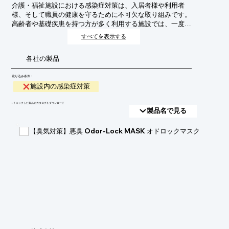
介護・福祉施設における感染症対策は、入居者様や利用者
様、そして職員の健康を守るために不可欠な取り組みです。
高齢者や基礎疾患を持つ方が多く利用する施設では、一度感
染症が流行すると重症化のリスクが高く、施設全体の機能停
すべてを表示する
止にも繋がりかねません。そのため、感染経路の遮断、感染
拡大の予防、そして迅速な対応を目的とした多角的な対策が
各社の製品
求められます。
絞り込み条件：
施設内の感染症対策
​▼チェックした製品のカタログをダウンロード
製品名で見る
【臭気対策】悪臭 Odor-Lock MASK オドロックマスク