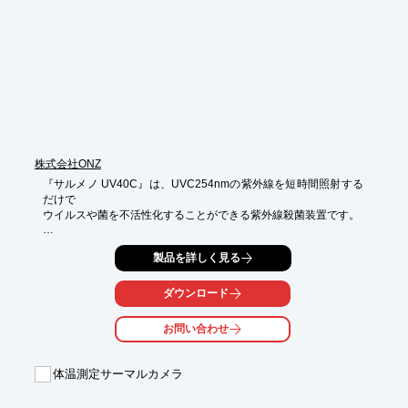
■誤差±0.5℃高精度

※詳しくはPDFをダウンロードして頂くか、お気軽にお問合せく
ださい。
株式会社ONZ
『サルメノ UV40C』は、UVC254nmの紫外線を短時間照射する
だけで

ウイルスや菌を不活性化することができる紫外線殺菌装置です。

圧倒的な除菌速度で、除菌作業の時間・人員・費用削減化を実
製品を詳しく見る
現。

次亜塩素酸ナトリウムやアルコールなどの薬剤除菌に比べて、除
ダウンロード
菌する

対象物を傷つけない製品となっております。

お問い合わせ
【特長】

■対象物を濡らさないドライ除菌方法

体温測定サーマルカメラ
■機器類やサビやすい材質、陳列商品や絨毯などに有効

■圧倒的な除菌速度で除菌作業の時間・人員・費用削減化を実現
