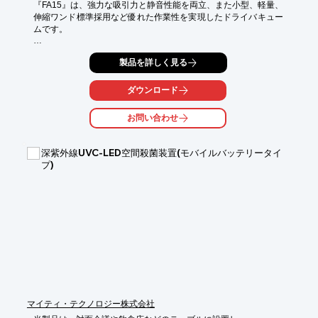
『FA15』は、強力な吸引力と静音性能を両立、また小型、軽量、

伸縮ワンド標準採用など優れた作業性を実現したドライバキュー
ムです。

装備されているフィルターは吸気、排気のWフィルター仕様。

製品を詳しく見る
お求めやすいプライス設定で、病院をはじめ、

衛生的な環境を求める現場に好適な製品です。

ダウンロード
【特長】

■高密度なHEPAフィルターを吸気側と排気側にＷで標準装備

お問い合わせ
■軽量・小型・長さ12ｍコード採用で、スムーズな取り回し

■1200Ｗモーターの採用で強力な吸引力

■切替スイッチで53dBの静音モードに切替

深紫外線UVC-LED空間殺菌装置(モバイルバッテリータイ
プ)
※詳しくはPDFをダウンロードして頂くか、お気軽にお問合せく
ださい。
マイティ・テクノロジー株式会社