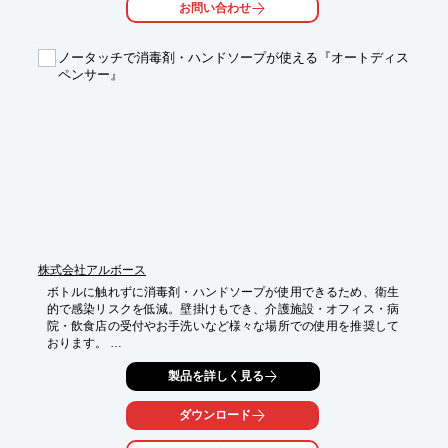
お問い合わせ
希望サイズを探す手間なく、設置する場所に合わせたサイズの部
材をお届けします。

ノータッチで消毒剤・ハンドソープが使える『オートディス
【製作例】

ペンサー』
■パーティション A

■天井突っ張りパーティション

■引戸付パーティション

■受付（窓口）パーティション

■十字パーティション

※詳しくはPDF資料をご覧いただくか、お気軽にお問い合わせ下
さい。
株式会社アルボース
ボトルに触れずに消毒剤・ハンドソープが使用できるため、衛生
的で感染リスクを低減。壁掛けもでき、介護施設・オフィス・病
院・飲食店の受付やお手洗いなど様々な場所での使用を推奨して
おります。 

※詳しくはPDF資料をご覧いただくか、お気軽にお問い合わせ下
製品を詳しく見る
さい。
ダウンロード