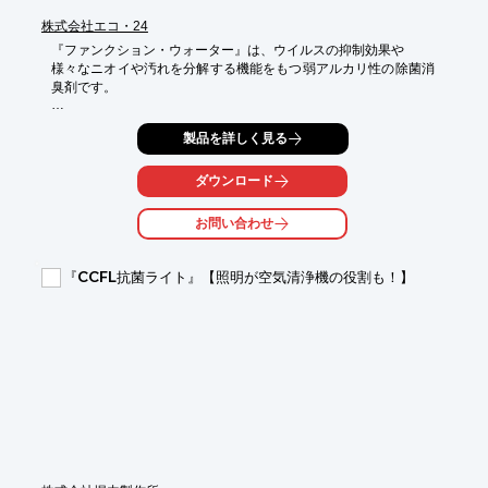
株式会社エコ・24
『ファンクション・ウォーター』は、ウイルスの抑制効果や

様々なニオイや汚れを分解する機能をもつ弱アルカリ性の除菌消
臭剤です。

アルコールや次亜塩素酸、香料を使わず、人体や環境に配慮。

製品を詳しく見る
エタノール等の溶剤も含まず、アルコール系アレルギーの方も安
心して利用できます。

ダウンロード
大手量販店での販売、企業内のウイルス感染対策のひとつとして
活用実績あり。

お問い合わせ
スプレー(液体)、泡フォーム、シートなど必要な仕様に応じた提
供が可能です。

『CCFL抗菌ライト』【照明が空気清浄機の役割も！】
【特長】

■医学博士が研究・開発

■日本食品分析センターにて各種分析を実施

■希釈量の変更でマウスウォッシュ、入浴剤などにも利用可能

■オフィス、学校、病院、介護施設など様々なシーンで利用可能

※詳しくは資料をご覧ください。お問い合わせもお気軽にどう
ぞ。