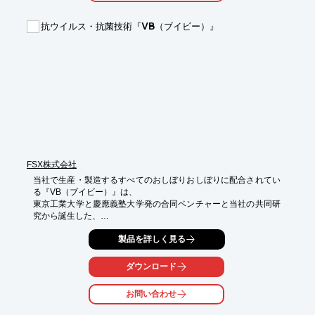
・年一回ランプ交換だけのメンテナンスフリー

・化学物質を排出しない環境配慮製品

抗ウイルス・抗菌技術『VB（ブイビー）』
【B-ZONEの強み】

B-ZONEの強みはなんといっても圧倒的な殺菌力を誇るランプ。
最大UVC照射強度は他社メーカーの5～6倍の 3,557μW/㎠の紫外
線量で、黒カビは111秒、インフルエンザウイルスは1秒で死滅す
る程、高出力です。

また使用温度範囲が広範囲に渡るなど、一般に殺菌灯に厳しいと
される空調機内の環境条件でも、性能を発揮するように設計され
ています。

※詳しくはPDFをダウンロードして頂くか、お問い合わせくださ
い。
FSX株式会社
当社で生産・製造するすべてのおしぼりおしぼりに配合されてい
る『VB（ブイビー）』は、

東京工業大学と慶應義塾大学発の合同ベンチャーと当社の共同研
究から誕生した、

抗ウイルス・抗菌を行う水溶液です。

製品を詳しく見る
一般細菌（菌）よりもさらに微細なウイルスにまで効果を発揮
し、その働きを抑制します。

ダウンロード
経口毒性や皮膚への刺激性などもなく、肌の弱いお年寄りやお子
様にも安心してお使いいただけます。

お問い合わせ
【特長】
