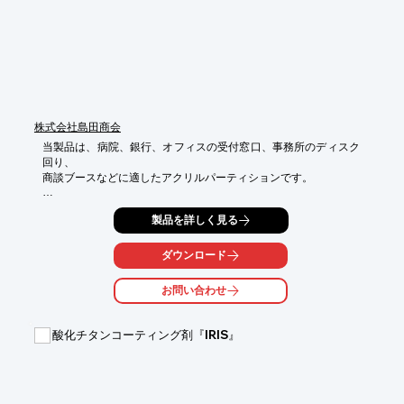
■発熱者をアラートで通知

■誤差±0.5℃高精度

※詳しくはPDFをダウンロードして頂くか、お気軽にお問合せく
ださい。
株式会社島田商会
当製品は、病院、銀行、オフィスの受付窓口、事務所のディスク
回り、

商談ブースなどに適したアクリルパーティションです。

10mmの隙間が空きますので、窓なしでも書類などの受け渡しが
製品を詳しく見る
可能。

スタンド型なので工事不要で簡単に設置ができます。

ダウンロード
また、折り畳み可能な受注生産品の「アクリルパーティション(デ
スク用)」も

お問い合わせ
ご用意しております。

【特長】

酸化チタンコーティング剤『IRIS』
■取り付け簡単

■選べるサイズ

■専用スタンド付き

■国内生産

■別注サイズなども対応可能
