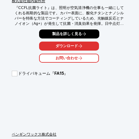
株式会社堀内製作所
『CCFL抗菌ライト』は、照明が空気清浄機の仕事も一緒にして
くれる画期的な製品です。カバー表面に、酸化チタンとナノシル
バーを特殊な方法でコーティングしているため、光触媒反応とナ
ノイオン（Ag+）が発生して抗菌・消臭効果を発揮。日中点灯し
ているだけで有害な菌・ウィルス等を死滅させ、安心な環境をつ
製品を詳しく見る
くります。また、650種類以上の有害菌に効果があることから、
食中毒や風邪(コロナ・インフルエンザ感染)へのリスクが低減さ
れ、アレルギーの原因にもなるカビ菌や、花粉などの症状軽減、
ダウンロード
ノロウィルスにも効果が期待できます。

お問い合わせ
【特長】

■特許・実用新案製品

■消臭・脱臭機能

ドライバキューム『FA15』
■殺菌・抗菌機能

■省エネ＆経済性

■防カビ

※詳細は資料請求して頂くか、ダウンロードからPDFデータをご
覧下さい。
ペンギンワックス株式会社