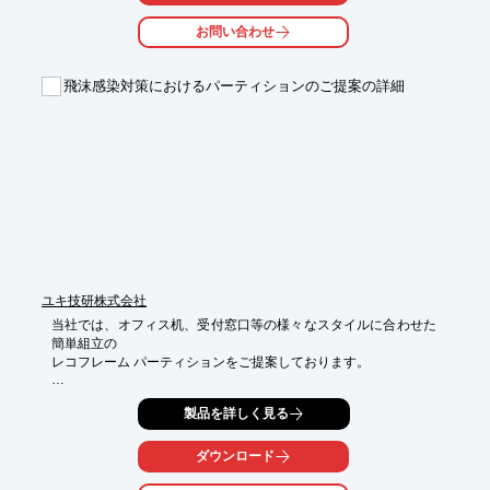
【特長】

■わずかな時間で効果的な手洗い

お問い合わせ
■手洗い・除菌ダブル仕様

■流水浸漬による除菌にも対応

■センサーで自動スタート

飛沫感染対策におけるパーティションのご提案の詳細
※詳しくはPDFをダウンロードして頂くか、お気軽にお問い合わ
せ下さい。
ユキ技研株式会社
当社では、オフィス机、受付窓口等の様々なスタイルに合わせた
簡単組立の

レコフレーム パーティションをご提案しております。

スタイルに合わせて専用設計可能な「天井突っ張りパーティショ
製品を詳しく見る
ン」をはじめ、

書類などの受渡しができる「引戸付パーティション」や「十字パ
ーティション」など、

ダウンロード
様々な感染症対策製品を製作しています。
