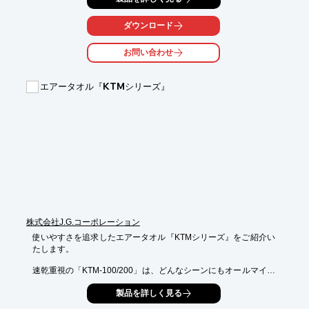
使用可能。アルコールの他、石けん水も使用出来ます。

ダウンロード
医療施設・食品工場・飲食店・教育施設などのニーズに合わせて

お使いいただけます。

お問い合わせ
【特長】

■ボトルを自由に選べる（500ml～1000mlに対応）

エアータオル『KTMシリーズ』
■センサー感知で薬液を噴霧

■自動ドア連動ならさらに徹底除菌（PH-02B）

■タッチレスで手が清潔

■噴霧回数が選択可能

※詳しくはPDF資料をご覧いただくか、お気軽にお問い合わせ下
さい。

　　　PDFダウンロードボタンが表示されない場合、

↓下記リンク先の特設サイトよりダウンロードください↓
株式会社J.G.コーポレーション
使いやすさを追求したエアータオル『KTMシリーズ』をご紹介い
たします。

速乾重視の「KTM-100/200」は、どんなシーンにもオールマイテ
ィに活躍する

製品を詳しく見る
ハイパワーシリーズ。省エネ設計で本体丸ごと抗菌加工を施して
います。
