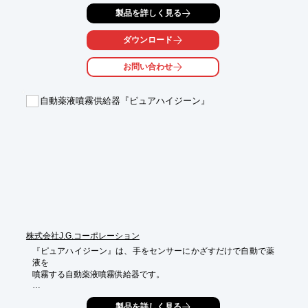
複数のドレン配管を集約する末端設置においては、確実な逆流防
製品を詳しく見る
止が求められます。

当社のフロートボール式『大口径ドレントラップ』は、特殊フロ
ダウンロード
ートボールにより封水が切れた場合でも汚染空気の逆流を防止
し、衛生的な空調環境の維持をサポートします。

お問い合わせ
【活用シーン】

・病院や医療施設の大型空調設備

自動薬液噴霧供給器『ピュアハイジーン』
・複数のドレン配管を集約した末端設置

・衛生管理が求められる診療エリアや共用部

【導入の効果】

・汚染空気の逆流防止による衛生環境の維持

・防臭・防虫効果による快適な院内環境の確保

・封水切れ対策による空調設備管理の負担軽減
株式会社J.G.コーポレーション
『ピュアハイジーン』は、手をセンサーにかざすだけで自動で薬
液を

噴霧する自動薬液噴霧供給器です。

ボトル対応可能サイズが幅広いため、お手持ちのボトルをそのま
製品を詳しく見る
ま
