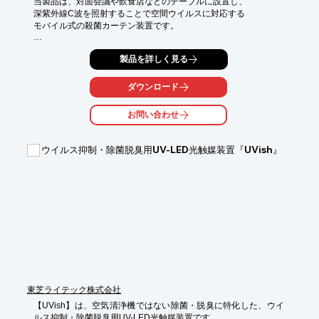
当製品は、対⾯会議や飲⾷店などのテーブルに設置し、

深紫外線C波を照射することで空間ウイルスに対応する

モバイル式の殺菌カーテン装置です。

深紫外線波⻑は280nmで、最⼤動作範囲は高さ、上限広さ
製品を詳しく見る
50cm。

モバイルバッテリーは別売りで、フル充電時の連続使⽤時間は

ダウンロード
約8時間です。

お問い合わせ
【特長】

■空間殺菌(自動モード）

■表面殺菌(手動モード)

ウイルス抑制・除菌脱臭用UV-LED光触媒装置『UVish』
■安全装置、赤外線、加速度センサー搭載

※詳しくはPDF資料をご覧いただくか、お気軽にお問い合わせ下
さい。
東芝ライテック株式会社
【UVish】は、空気清浄機ではない除菌・脱臭に特化した、ウイ
ルス抑制・除菌脱臭用UV-LED光触媒装置です。
