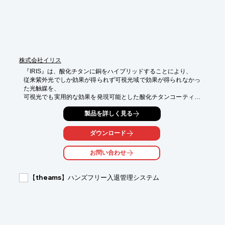
※詳しくはPDF資料をご覧いただくか、お気軽にお問い合わせ下
さい。
株式会社イリス
『IRIS』は、酸化チタンに銅をハイブリッドすることにより、

従来紫外光でしか効果が得られず可視光域で効果が得られなかっ
た光触媒を、

可視光でも実用的な効果を発現可能とした酸化チタンコーティン
グ剤です。

製品を詳しく見る
公的機関のテストに於いて、蛍光灯200LXの照度で抗菌効果が

発現しました。

ダウンロード
病院を始めとする医療施設のほか、厳密な衛生管理が求められる
お問い合わせ
食品工場

などの安全対策及びHACCP対応の一環としてもご利用できま
す。

【theams】ハンズフリー入退管理システム
【特長】

■酸化チタンと銅のハイブリッド

■200LXで、抗菌効果が発現

■安全性が高い
