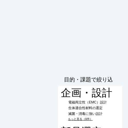
目的・課題で絞り込
む
企画・設計
電磁両立性（EMC）設計
生体適合性材料の選定
滅菌・消毒に強い設計
もっと見る（9件）