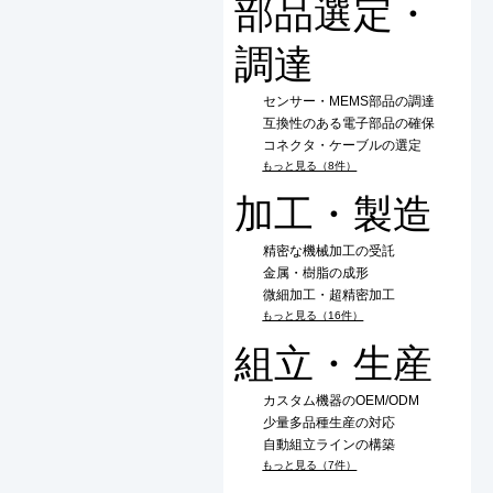
部品選定・
調達
センサー・MEMS部品の調達
互換性のある電子部品の確保
コネクタ・ケーブルの選定
もっと見る（8件）
加工・製造
精密な機械加工の受託
金属・樹脂の成形
微細加工・超精密加工
もっと見る（16件）
組立・生産
カスタム機器のOEM/ODM
少量多品種生産の対応
自動組立ラインの構築
もっと見る（7件）