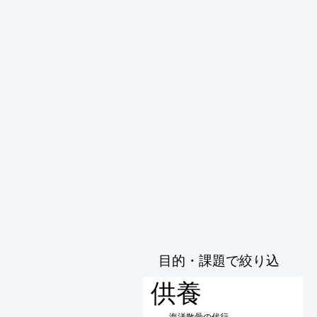
目的・課題で絞り込
む
供養
海洋散骨の代行