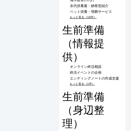
永代供養墓・納骨堂紹介
ペット供養・埋葬サービス
もっと見る（16件）
生前準備
（情報提
供）
オンライン終活相談
終活イベントの企画
エンディングノートの作成支援
もっと見る（1件）
生前準備
（身辺整
理）