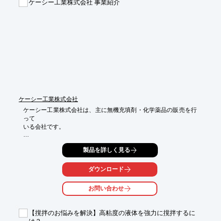
ケーシー工業株式会社 事業紹介
ケーシー工業株式会社
ケーシー工業株式会社は、主に無機充填剤・化学薬品の販売を行
って

いる会社です。

主な取り扱い・販売品目として、カルシウムやアルミニウム、マ
製品を詳しく見る
グネ

シウムなどがあり、幅広い種類をご用意しております。

ダウンロード
新時代を切り拓くたしかな素材で、豊かな暮らしをサポートいた
します。

お問い合わせ
ご要望の際はお気軽にお問合せください。

【事業内容】

【撹拌のお悩みを解決】高粘度の液体を強力に撹拌するに
■無機充填剤・化学薬品の販売

は？