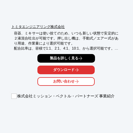
※詳しくはPDF資料をご覧いただくか、お気軽にお問い合わせ下
さい。
トミタエンジニアリング株式会社
容器、ミキサーは使い捨てのため、いつも新しい状態で安定的に
２液混合吐出が可能です。押し出し機は、手動式／エアー式があ
り用途、作業量により選択可能です。

配合比率は、容積で1:1、2:1、4:1、10:1、から選択可能です。

スタティックミキサのラインナップも豊富です。
製品を詳しく見る
ダウンロード
お問い合わせ
株式会社ミッション・ベクトル・パートナーズ 事業紹介