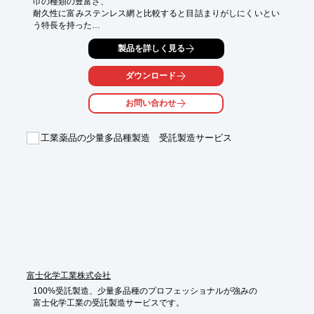
巾の種類の豊富さ、

耐久性に富みステンレス網と比較すると目詰まりがしにくいとい
う特長を持った

ナイロン(PA)メッシュです。

製品を詳しく見る
国内メーカー品は規格物だけにとどまらず、特注品、開発品、試
織など大量生産ロットに

ダウンロード
対応いたします。 日々開発される新しいメッシュクロスもご提案
してまいります。

お問い合わせ
【特長】

■精度の良さと品種が多い

工業薬品の少量多品種製造 受託製造サービス
■巾の種類が豊富

■耐久性に富む

■ステンレス網と比較すると目詰まりがしにくい

※詳しくはPDF資料をご覧いただくか、お気軽にお問い合わせ下
さい。
富士化学工業株式会社
100%受託製造、少量多品種のプロフェッショナルが強みの

富士化学工業の受託製造サービスです。
