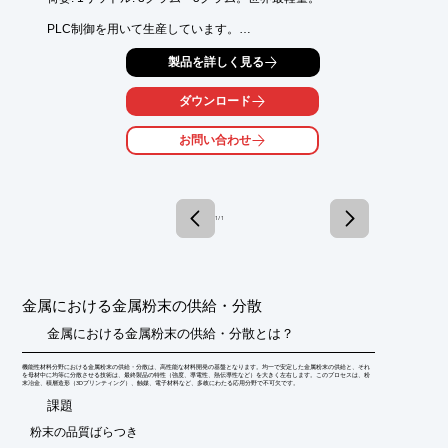
PLC制御を用いて生産しています。

酸化グラフェン溶液も製造準備中です。

製品を詳しく見る
※詳しくはPDF資料をご覧いただくか、お気軽にお問い合わせ下
さい。
ダウンロード
お問い合わせ
1 / 1
金属における金属粉末の供給・分散
金属における金属粉末の供給・分散とは？
機能性材料分野における金属粉末の供給・分散は、高性能な材料開発の基盤となります。均一で安定した金属粉末の供給と、それ
を母材中に均等に分散させる技術は、最終製品の特性（強度、導電性、熱伝導性など）を大きく左右します。このプロセスは、粉
末冶金、積層造形（3Dプリンティング）、触媒、電子材料など、多岐にわたる応用分野で不可欠です。
​課題
粉末の品質ばらつき