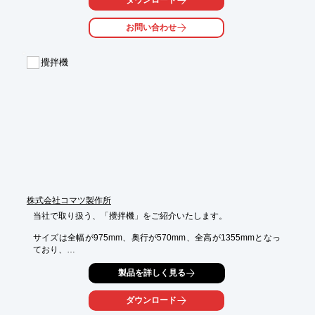
懸濁液の沈降防止ができます。

お問い合わせ
【特長】

■沈降物を吸い上げる

■懸濁液の沈降防止が可能

攪拌機
※詳しくは外部リンクページをご覧いただくか、お気軽にお問い
合わせ下さい。
株式会社コマツ製作所
当社で取り扱う、「攪拌機」をご紹介いたします。

サイズは全幅が975mm、奥行が570mm、全高が1355mmとなっ
ており、

重量は45kgの仕様となっております。

製品を詳しく見る
ご用命の際は、当社までお気軽にお問い合わせください。

ダウンロード
【仕様】
