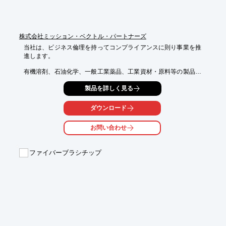
株式会社ミッション・ベクトル・パートナーズ
当社は、ビジネス倫理を持ってコンプライアンスに則り事業を推
進します。

有機溶剤、石油化学、一般工業薬品、工業資材・原料等の製品を
コスト、

製品を詳しく見る
調達ルート、安定ソースを考慮し、日本の製造メーカークリエー
ター様が

そのミッションを遂行出来るよう、安定的且つ競争力を保てる提
ダウンロード
案を行い、

グリーンなアイデアを持って、パートナーとして事業の推進を迅
お問い合わせ
速に図ります。

又、ますますフラット化する世界の動きに触覚を敏感に働かせ、
ファイバーブラシチップ
有効な

情報インフラを活用しながら、Intra-Planet Businessを展開しま
す 。

【事業内容（抜粋）】

■化学工業薬品（普通物、危険物、毒劇物 ）、原料、資源、合成
樹脂、

　工業資材、副資材等の輸出入及び販売

■輸出入代行業務
