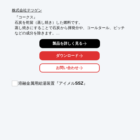
株式会社テツゲン
『コークス』

石炭を乾留（蒸し焼き）した燃料です。

蒸し焼きにすることで石炭から揮発分や、コールタール、ピッチ
などの成分を除きます。

灰黒色の固体で炭素を80～90％含み、主に熱源、加炭剤、還元剤
製品を詳しく見る
として冶金用や電炉メーカー、製糖メーカー等にて利用されてい
ます。

当社の歴史は、石炭販売を目的として1939年1月に創立した『明
ダウンロード
治石炭株式会社』から始まっています。

室蘭コークス工場では2000年まで50年以上コークスを製造し、
お問い合わせ
販売にいたっては現在まで続く85年以上の実績がございます。

『無煙炭』

溶融金属用給湯装置『アイメルSSZ』
電炉メーカーでの加炭材、発電での燃料として使用されておりま
す。

その他にも様々なラインナップがございます。

お客様のご要望の品質やエリアに合わせて、最適な炭素材をご提
案させていただきますので、

お気軽にお問い合わせください。