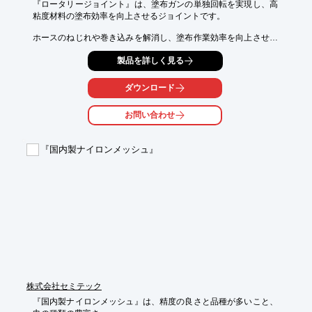
『ロータリージョイント』は、塗布ガンの単独回転を実現し、高
粘度材料の塗布効率を向上させるジョイントです。

ホースのねじれや巻き込みを解消し、塗布作業効率を向上させま
す。

製品を詳しく見る
塗料・エアーはハウジング内側に掘り込んだ溝を通してつながる
ため、塗布ガンを単独で回転させることを可能としました。

ロボットはホースなどによる動作の制限を受けません。

ダウンロード
【特長】

お問い合わせ
■3.4kgの軽量・コンパクトサイズ

■既存塗布ガンにも取付可能

■高粘度材料を漏らさず移送する特殊パッキン使用

『国内製ナイロンメッシュ』
■温調水循環可能（オプション）

■接続部の材質は全てステンレスで耐食性の向上

詳しくはカタログをご覧頂くか、お気軽にお問い合わせ下さい。
株式会社セミテック
『国内製ナイロンメッシュ』は、精度の良さと品種が多いこと、