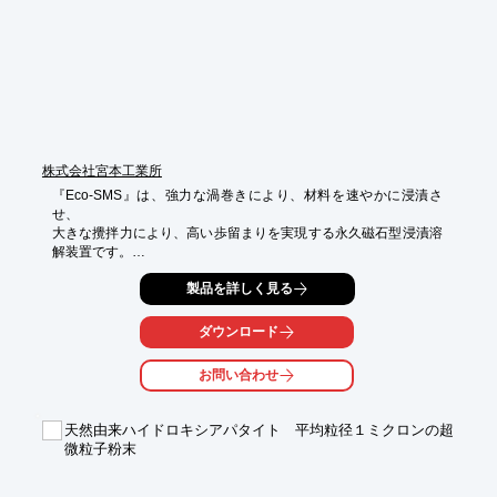
※詳しくはPDF資料をご覧いただくか、お気軽にお問い合わせ下
さい。
株式会社宮本工業所
『Eco-SMS』は、強力な渦巻きにより、材料を速やかに浸漬さ
せ、

大きな攪拌力により、高い歩留まりを実現する永久磁石型浸漬溶
解装置です。

アルミ溶湯へ断熱ケースを浸漬させているだけなので、耐久性が
製品を詳しく見る
大幅に向上。

ダウンロード
渦室、連通口をシンプルな構造とし、溶解性能の安定とメンテナ
ンス性に

お問い合わせ
配慮しています。

【特長】

天然由来ハイドロキシアパタイト 平均粒径１ミクロンの超
■強力な磁力：薄肉化実現により磁力効率UP

微粒子粉末
■耐久性が大幅に向上

■炉体取付構造はシンプルで部品交換も簡単

■装置保護機構により磁器回路の焼損を未然に防止
