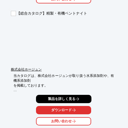
その他にも、「ルツボアトマイズ装置」や「電極アトマイズ装
置」などの

粉末製造設備を用い作製を行っております。

【総合カタログ】精製・有機ベントナイト
【保有設備（一部）】

■溶解設備

　・高周波真空溶解炉

　・スカル溶解炉

　・アーク溶解炉（小型・中型）

※詳しくはPDF資料をご覧いただくか、お気軽にお問い合わせ下
さい。
株式会社ホージュン
当カタログは、株式会社ホージュンが取り扱う水系添加剤や、有
機系添加剤

を掲載しております。

増粘剤や、沈降防止剤・吸着剤、ナノフィラー剤など、さまざま
製品を詳しく見る
な製品を

ご紹介しております。

ダウンロード
ご要望の際はお気軽にお問い合わせください。

お問い合わせ
【掲載内容】

■水系添加剤 
