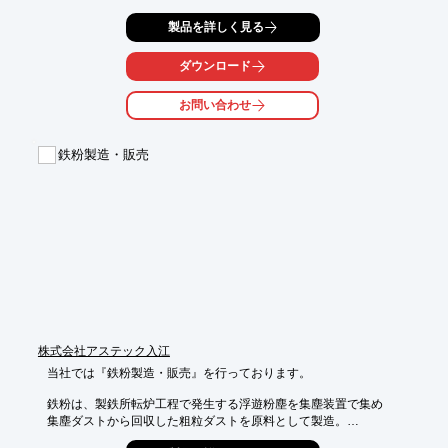
半導体市場動向まで、幅広い情報を提供する資源情報サイト
製品を詳しく見る
「MIRU.com」と、

エネルギー、金属、金融、経済などに関するオリジナルの記事・
コラムを

ダウンロード
提供する情報サイト「MIRUplus」の2つのメディアを運営。

お問い合わせ
会員様は、大手企業様を中心に、鉄鋼メーカー、非鉄金属製錬メ
ーカー、

自動車メーカー、家電機器メーカー、流通商社、リサイクラーま
鉄粉製造・販売
でと

幅広い業種に支持されております。

ご要望の際はお気軽に、お問い合わせください。

※詳しくはPDFをダウンロードしていただくか、お気軽にお問い
合わせください。
株式会社アステック入江
当社では『鉄粉製造・販売』を行っております。

鉄粉は、製鉄所転炉工程で発生する浮遊粉塵を集塵装置で集め

集塵ダストから回収した粗粒ダストを原料として製造。
