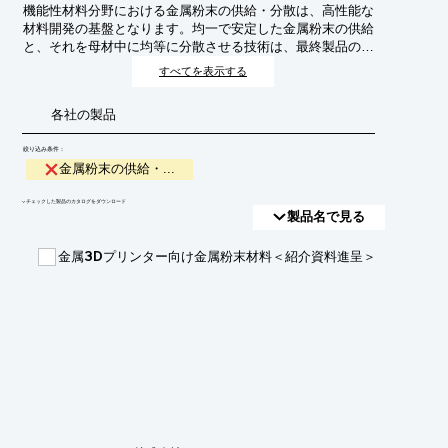
機能性材料分野における金属粉末の供給・分散は、高性能な
材料開発の基盤となります。均一で安定した金属粉末の供給
と、それを母材中に均等に分散させる技術は、最終製品の特
性（強度、導電性、熱伝導性など）を大きく左右します。こ
すべてを表示する
のプロセスは、粉末冶金、積層造形（3Dプリンティング）、
触媒、電子材料など、多岐にわたる応用分野で不可欠です。
各社の製品
絞り込み条件：
金属粉末の供給・...
​▼チェックした製品のカタログをダウンロード
製品名で見る
金属3Dプリンター向け金属粉末材料＜紹介資料進呈＞