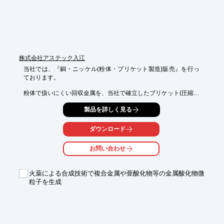
　約0.02μｍまで細かくなる（クニピア 0.1～0.5μｍ）

○カチオン交換能（ＣＥＣ）を持ち、

　種々のイオンを層間にインターカレートできる

詳しくはお問い合わせ、またはカタログをダウンロードしてくだ
さい。
株式会社アステック入江
当社では、『銅・ニッケル(粉体・ブリケット製造)販売』を行っ
ております。

粉体で扱いにくい回収金属を、当社で確立したブリケット(圧縮固
形)技術に

製品を詳しく見る
より、扱いやすい豆炭状に加工形成することで、金属原料として
有効活用可能。

ダウンロード
また、当社ではさまざまななブリケット加工を行っております。

お問い合わせ
【特長】

■当社で確立したブリケット(圧縮固形)技術で、扱いやすい豆炭状
に加工形成

火薬による合成技術で複合金属や亜酸化物等の金属酸化物微
■金属原料として有効活用することができる

粒子を生成
■さまざまなブリケット加工の対応が可能

※詳しくはPDF資料をご覧いただくか、お気軽にお問い合わせ下
さい。