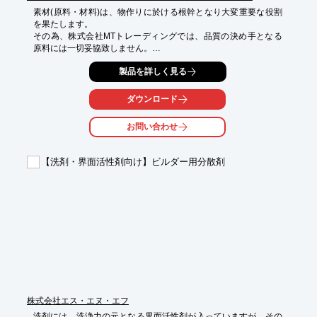
素材(原料・材料)は、物作りに於ける根幹となり大変重要な役割
を果たします。

その為、株式会社MTトレーディングでは、品質の決め手となる
原料には一切妥協致しません。

品質や供給の安定性等、独自の審査検査基準をクリアーした製品
製品を詳しく見る
作りに注力。

サンプリング・パイトロットスケール・トライアルなどを経て、

ダウンロード
確実に安全・安定的な供給体制を整えています。

お問い合わせ
また、妥協を許さない品質管理・供給体制を整えた上で、

お客様の御希望に合わせた価格提案・提示をさせて頂きます。​

【洗剤・界面活性剤向け】ビルダー用分散剤
＜取扱い品目＞

原料 Chemical Products | MTトレーディング

※詳しくは下記リンクをご覧いただくか、お気軽にお問い合わせ
下さい。
株式会社エス・エヌ・エフ
洗剤には、洗浄力の元となる界面活性剤が入っていますが、その