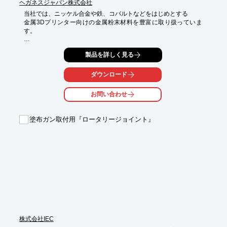
ヘガネスジャパン株式会社
当社では、ニッケル合金や鉄、コバルトなどをはじめとする

金属3Dプリンター向けの金属粉末材料を豊富に取り扱っていま
す。

サプライヤーとして豊富な実績を持ち、グローバルな販売・物流
製品を詳しく見る
網により

流動性が高く、サテライトの少ない高品質な金属粉末を短納期で
提供可能。

ダウンロード
航空宇宙分野、エネルギー分野のほか歯科技工物や半導体製造装
お問い合わせ
置の部品、金型の製造など

積層造形技術を活用する様々なシーン生産性と品質の向上に貢献
します。

塗布ガン取付用『ロータリージョイント』
9月28日(木)より「Formnext Forum Tokyo 2023」に出展します。

【特長】

■安定した価格・納期で金属粉末を提供

■25種類を超える豊富なAM粉末をラインアップ

■ニーズに合わせて共同開発やカスタマイズにも対応

■ドイツ工場は、化石燃料フリーの粉末アトマイズプロセスでの
製造に対応

※取り扱い製品一覧と生産体制について紹介した資料を進呈中。

　PDFダウンロードよりご覧いただけます。
株式会社IEC