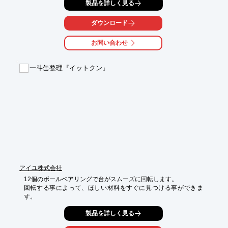
嵩密度が高く比表面積が低いので、化学反応用として緩やかな

製品を詳しく見る
反応性を有し主に、ステンレス切断用や重液選別用などに使われ
ます。

ダウンロード
【特長】

お問い合わせ
■炭素濃度が高く硬さに優れている

■粒子が球状であり流動性に優れている

■嵩密度が高く比表面積が低い

一斗缶整理『イットクン』
■化学反応用として緩やかな反応性を有する

※詳しくはPDF資料をご覧いただくか、お気軽にお問い合わせ下
さい。
アイユ株式会社
12個のボールベアリングで台がスムーズに回転します。

回転する事によって、ほしい材料をすぐに見つける事ができま
す。
製品を詳しく見る