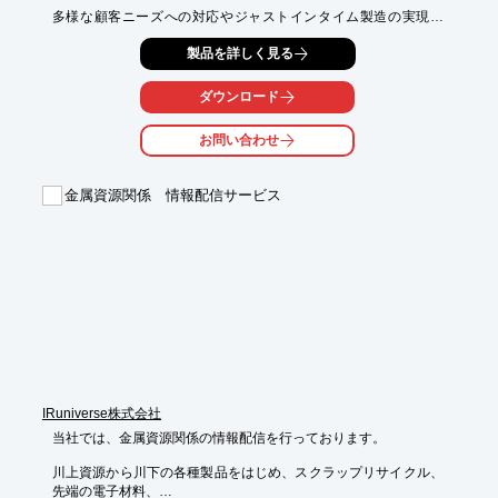
多様な顧客ニーズへの対応やジャストインタイム製造の実現な
ど、

製品を詳しく見る
小ロット生産の実現で以下のような点でお困りではありません
か？

ダウンロード
■自社の工場では、稼動の面で効率が悪く、

　余計に費用と労力がかかってしまう・・・

お問い合わせ
■多品種を外注に出したくても、小ロットとなると

　費用がより高く付いてしまう・・・

■利幅が悪いため外注先から敬遠されてしまう・・・

金属資源関係 情報配信サービス
そんなときは、ぜひ富士化学工業にお任せ下さい。

※詳しくはPDFをダウンロードして頂くか、お問い合わせくださ
い。
IRuniverse株式会社
当社では、金属資源関係の情報配信を行っております。

川上資源から川下の各種製品をはじめ、スクラップリサイクル、
先端の電子材料、
