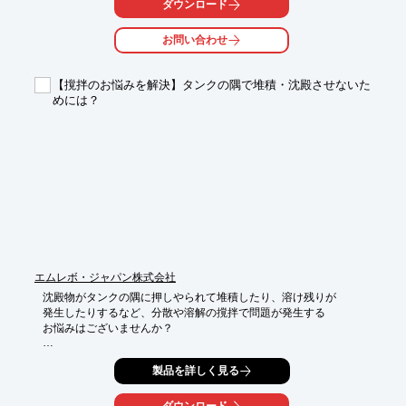
ご要望の際は、お気軽にお問い合わせ下さい。

ダウンロード
【主要製品】

お問い合わせ
■脱ガス装置(SNIF/GBF)

■スクラップ溶解システム(ロータスシステム)

■各種フラックス(カバラル/プロマグ)

【撹拌のお悩みを解決】タンクの隅で堆積・沈殿させないた
■アルミ溶湯用ポンプ(OTS/テンサー)

めには？
■RCFフリーラドル(RFMラドル)

■フィルター(SIVEX/BPF/Glasweve)

■耐火材/セラミックス

■コーティング

■分析装置

■予熱装置

■亜鉛回収装置(MZR)

■各種防音材(アコースティック＆サーマルマテリアル)

など

※詳しくはPDFをダウンロードしていただくか、お気軽にお問い
合わせ下さい。
エムレボ・ジャパン株式会社
沈殿物がタンクの隅に押しやられて堆積したり、溶け残りが

発生したりするなど、分散や溶解の撹拌で問題が発生する

お悩みはございませんか？

当社の攪拌体である「ボールタービン」は、斜めに大きく開いた
製品を詳しく見る
角溝が、

横方向に強力な吐出流を作りだして沈降物を吸い上げることによ
り、

ダウンロード