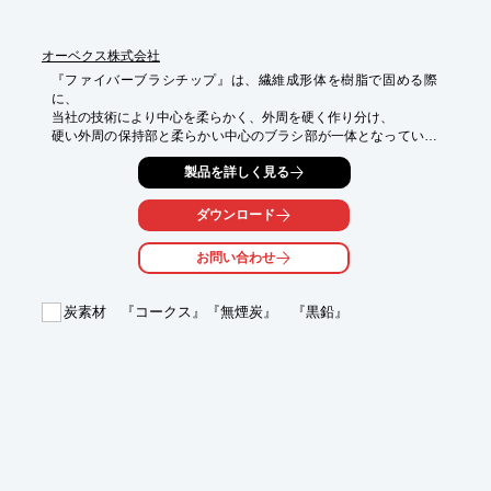
■国際業務コンサルタント

■翻訳・通訳（日本語⇔英語）

■前各号に附帯する一切の事業

オーベクス株式会社
『ファイバーブラシチップ』は、繊維成形体を樹脂で固める際
※詳しくはPDF資料をご覧いただくか、お気軽にお問い合わせ下
に、

さい。
当社の技術により中心を柔らかく、外周を硬く作り分け、

硬い外周の保持部と柔らかい中心のブラシ部が一体となっていま
す。

製品を詳しく見る
高い吸水率と、柔らかい塗布先端を併せ持ちます。

ダウンロード
液体や粉体の塗布に適しています。

薬液塗布部材として実績があり、ご好評をいただいております。

お問い合わせ
【特長】

■硬い外周の保持部と柔らかい中心のブラシ部

炭素材 『コークス』『無煙炭』 『黒鉛』
■高い吸水率と、柔らかい塗布先端を併せ持つ

■液体や粉体の塗布に好適

■薬液などの塗布部材として使用可能

※詳しくは外部リンクページをご覧いただくか、お気軽にお問い
合わせ下さい。