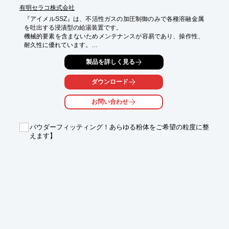
有明セラコ株式会社
『アイメルSSZ』は、不活性ガスの加圧制御のみで各種溶融金属
を吐出する浸漬型の給湯装置です。

機械的要素を含まないためメンテナンスが容易であり、操作性、
耐久性に優れています。

溶解炉から搬送炉への給湯、搬送炉から保持炉への給湯、残湯汲
製品を詳しく見る
出し、溶解炉内の循環撹拌等の用途に最適です。

【特長】

ダウンロード
○駆動部、強制弁がなく不活性ガスの加圧操作のみで溶湯を吐出

○溶湯浸漬部分には耐熱衝撃性に優れるニカセラコを使用

お問い合わせ
→溶融金属に濡れにくく、浸蝕されないので耐久性に優れている

詳しくはお問い合わせ、またはカタログをダウンロードしてくだ
パウダーフィッティング！あらゆる粉体をご希望の粒度に整
さい。
えます】