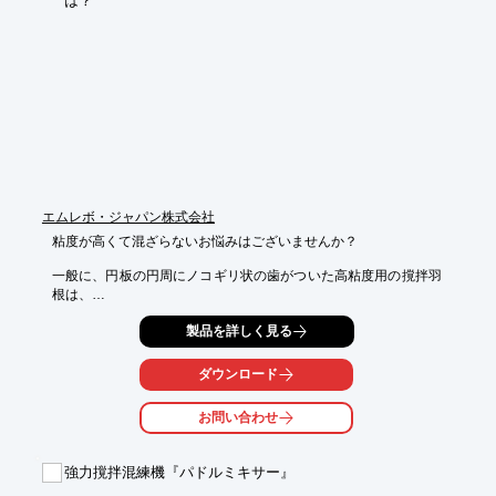
■前項に附帯する一切の業務

※詳しくはカタログをご覧頂くか、お気軽にお問い合わせ下さ
い。
エムレボ・ジャパン株式会社
粘度が高くて混ざらないお悩みはございませんか？

一般に、円板の円周にノコギリ状の歯がついた高粘度用の撹拌羽
根は、

溶液をせん断することで乳化や溶解促進をするための羽根であ
製品を詳しく見る
り、

分散や沈降防止には向きません。

ダウンロード
また、プロペラ式の撹拌羽根は、羽根の周囲しか溶液が動かず、

上手に撹拌できません。

お問い合わせ
当社の攪拌体である『ボールタービン』は、強力な吐出流と吸い
上げ流が、

強力撹拌混練機『パドルミキサー』
高粘度液体を隅々まで撹拌してお悩みを解決します。
