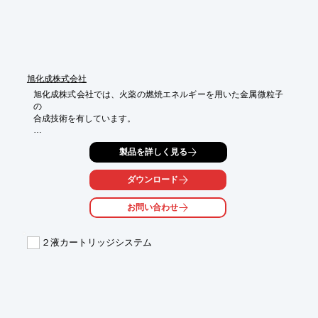
旭化成株式会社
旭化成株式会社では、火薬の燃焼エネルギーを用いた金属微粒子
の

合成技術を有しています。

これにより、異種金属の複合金属や亜酸化物等、従来の合成方法
製品を詳しく見る
では

困難とされている微粒子が生成できる可能性があります。

ダウンロード
こんな粒子があったらいいなというご希望があれば、お気軽にご
相談ください。

お問い合わせ
【特長】

■火薬燃焼の特長である高温かつ瞬時の反応により

２液カートリッジシステム
　特長ある微粒子の生成を可能にする

■多様な材料に対応可能

■複合金属酸化物の元素の比率は制御することが可能

■完全酸化物ではなく、亜酸化物を狙った合成が可能

■球状粒子を生成する技術を有する

■粉体を圧搾等により成型して提供することも可能
