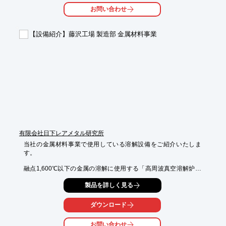
■サイズ

お問い合わせ
・全幅(mm)：975

・奥行(mm)：570

・全高(mm)：1355

【設備紹介】藤沢工場 製造部 金属材料事業
■重量：45kg

※詳しくはPDF資料をご覧いただくか、お気軽にお問い合わせ下
さい。
有限会社日下レアメタル研究所
当社の金属材料事業で使用している溶解設備をご紹介いたしま
す。

融点1,600℃以下の金属の溶解に使用する「高周波真空溶解炉」
をはじめ、

製品を詳しく見る
融点2,000℃以下の高純度金属などに用いる「スカル溶解炉」、
融点2,000℃超の

高融点金属の溶解が可能な「小型アーク溶解炉・中型アーク炉」
ダウンロード
など保有。

お問い合わせ