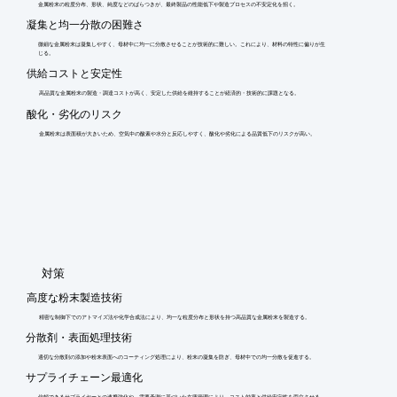
金属粉末の粒度分布、形状、純度などのばらつきが、最終製品の性能低下や製造プロセスの不安定化を招く。
凝集と均一分散の困難さ
微細な金属粉末は凝集しやすく、母材中に均一に分散させることが技術的に難しい。これにより、材料の特性に偏りが生
じる。
供給コストと安定性
高品質な金属粉末の製造・調達コストが高く、安定した供給を維持することが経済的・技術的に課題となる。
酸化・劣化のリスク
金属粉末は表面積が大きいため、空気中の酸素や水分と反応しやすく、酸化や劣化による品質低下のリスクが高い。
​対策
高度な粉末製造技術
精密な制御下でのアトマイズ法や化学合成法により、均一な粒度分布と形状を持つ高品質な金属粉末を製造する。
分散剤・表面処理技術
適切な分散剤の添加や粉末表面へのコーティング処理により、粉末の凝集を防ぎ、母材中での均一分散を促進する。
サプライチェーン最適化
信頼できるサプライヤーとの連携強化や、需要予測に基づいた在庫管理により、コスト効率と供給安定性を両立させる。