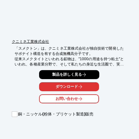
クニミネ工業株式会社
「スメクトン」は、クニミネ工業株式会社が独自技術で開発した
サポナイト構造を有する合成無機高分子です。

従来スメクタイトといわれる鉱物は、"1000の用途を持つ粘土"と
いわれ、各種産業分野で、そして私たちの身近な生活圏で、実に
幅広い分野で使われています。

製品を詳しく見る
しかし、スメクタイトは天然粘土を精製製造しているため、土壌
中の夾雑物を完全に取り除くことが困難で、その利用には限界が
ありました。

ダウンロード
そこで、さらに多くの用途で利用できるよう、純粋化学原料をも
とに合成による製造を研究し完成したのが、「スメクトン」で
お問い合わせ
す。

【特徴】

銅・ニッケル(粉体・ブリケット製造)販売
○水に分散させた場合、天然粘土鉱物、他合成粘土鉱物に比べ高
粘度が得られ、

　またチクソトロピー性が顕著

○製品粉体平均粒子径は約２０μｍだが、水に分散させると膨潤分
散し、
