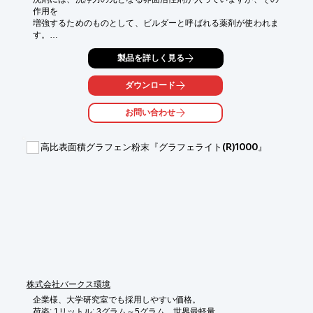
作用を

増強するためのものとして、ビルダーと呼ばれる薬剤が使われま
す。

ポリアクリル酸系の有機高分子の分散剤は、“金属イオンの封鎖”

製品を詳しく見る
“汚れの再付着防止”“アルカリ緩衝作用”の3つの機能を持つ

ビルダーとして広く使用されており、SNFでは、様々な原料から
ダウンロード
なる分散剤を

取り扱っております。

お問い合わせ
液体品のほか、粉体品も扱っており、粉の製品へのブレンドにお
使い頂けます。

高比表面積グラフェン粉末『グラフェライト(R)1000』
【分散剤フロスパース・シリーズ】

■アクリル酸　単重合物(AA)

■アクリル酸／アクリルアミド　共重合物(AA/AM)

■アクリル酸／AMPS　共重合物(AA/AMPS)

■マレイン酸　単重合物(MA)

■マレイン酸／アクリル酸　共重合物(MA/AA)

■メタクリル酸・アクリル酸エステル 単重合物、共重合物

■特殊三元重合物

※詳しくはPDF資料をご覧いただくか、お気軽にお問い合わせ下
さい。
株式会社バークス環境
企業様、大学研究室でも採用しやすい価格。

荷姿: 1リットル: 3グラム～5グラム。世界最軽量。
