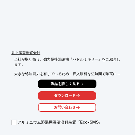
【特長】

■強力な吐出流と吸い上げ流

■高粘度溶液の混合

※詳しくは外部リンクページをご覧いただくか、お気軽にお問い
合わせ下さい。
井上産業株式会社
当社が取り扱う、強力撹拌混練機『パドルミキサー』をご紹介し
ます。

大きな処理能力を有しているため、投入原料を短時間で確実に攪
拌混練。

製品を詳しく見る
混練室上部にカバーが設置してあり、石灰粉などの飛散を防止し
ます。

ダウンロード
また、小型軽量で狭い所にも設置することが可能。

砕石と山砂の加湿混合や砂利砕石等の粒度調整などにご活用いた
お問い合わせ
だけます。

【特長】

アルミニウム溶湯用浸漬溶解装置『Eco-SMS』
■省スペース

■大きな処理能力

■防塵カバー付き
