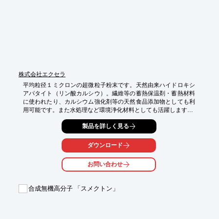
※詳しくはPDF資料をご覧いただくか、お気軽にお問い合わせ下
さい。
株式会社エクセラ
平均粒径１ミクロンの超微粒子粉末です。天然由来ハイドロキシ
アパタイト（リン酸カルシウ）。繊維等の蓄熱保温剤・蓄熱材料
に使われたり、カルシウム強化剤等の天然食品添加物としても利
用可能です。また水処理など環境浄化材料としても活躍します！

【特徴】

製品を詳しく見る
○包装：NET２０ｋｇ／カートンケース

○白色の微粉末、無臭

ダウンロード
○カルシウム強化剤等の天然食品添加物

○繊維等の蓄熱保温剤、蓄熱材料

お問い合わせ
○その他、環境浄化材料、工業分野

※詳細については、サンプルをお渡しすることも可能ですので、

合成無機高分子 「スメクトン」
お問い合わせください。