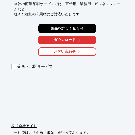
当社の商業印刷サービスでは、宣伝用・業務用・ビジネスフォー
ムなど、

様々な種別の印刷物にご対応いたします。

様々な場所・用途で使用されている印刷物をもう一度見直し、お
製品を詳しく見る
客様の業務の

効率化・コスト削減・在庫管理も一緒に考える「印刷コンサルタ
ント」として

ダウンロード
しっかりサポートさせていただきます。

お問い合わせ
また、印刷物の制作のみならず、完成後の運用までお手伝い可能
です。

企画・出版サービス
【対応印刷物】

■チラシ・ポスター

■パンフレット・リーフレット

■冊子

■名刺

■封筒　他

※詳しくは、お気軽にお問い合わせください。
株式会社アイト
当社では、「企画・出版」を行っております。
