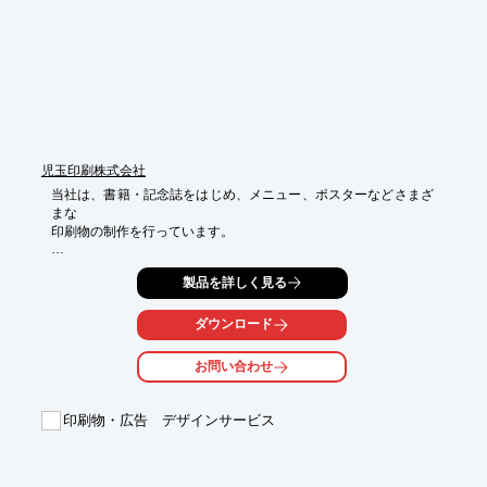
※詳しくはPDFをダウンロードしていただくか、お気軽にお問い
合わせください。
児玉印刷株式会社
当社は、書籍・記念誌をはじめ、メニュー、ポスターなどさまざ
まな

印刷物の制作を行っています。

さまざまなニーズの印刷に対応できる体制を整えており、機械で
製品を詳しく見る
作業が

できないデリケートなものは手作業で、知恵と経験を活かしなが
ら丁寧に

ダウンロード
制作を進めております。

お問い合わせ
ご要望の際はお気軽にお問い合わせください。

【作業工程】

印刷物・広告 デザインサービス
1.営業

2.制作

3.製版・印刷

4.加工・仕上
