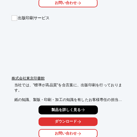
お問い合わせ
です。

お気軽にお問い合わせください。

出版印刷サービス
【サービス内容】

■翻訳

■通訳

■編集・校正、広告のローカライズ・コピーライティング

■プリプレス/DTP/電子出版(HTML・PDF等)/印刷

■その他のサービス

※詳しくはPDFをダウンロードしていただくか、お気軽にお問い
合わせください。
株式会社東京印書館
当社では、"標準が高品質"を合言葉に、出版印刷を行っておりま
す。

紙の知識、製版・印刷・加工の知識を有したお客様専任の担当営
業が

製品を詳しく見る
出来上がりの本のイメージをお客様と共有しながら造本設計を行
い、

製品の納品までを担当させていただきます。

ダウンロード
また、再版等に備え、作った色を保管してありますので、

お問い合わせ
数年前に作った印刷物の色と同等の色再現が可能です。
