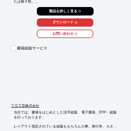
たは冊子類、

プレゼン用資料などの制作を主に取り扱っております。

製品を詳しく見る
訴求的効果を理解してもらえるようなデザイン作成を重視し、

お客様が納得のいくまで一緒に考え、作成していきます。

ダウンロード
ご要望の際はお気軽にお問い合わせください。

お問い合わせ
【特長】

■多種多様なデザインに対応

■お客様のイメージを強調

書籍組版サービス
■心理的集客の効果

■安っぽくなく、シンプルに

■お客様のニーズに素早く対応

※詳しくはPDFをダウンロードしていただくか、お気軽にお問い
合わせください。
三立工芸株式会社
当社では、書籍をはじめとした活字組版、電子書籍、DTP・組版
を行っております。

レイアウト指定されている組版ももちろんの事、単行本、カタロ