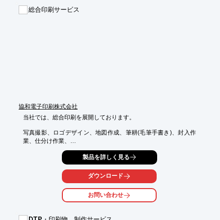
【セレクト対象フォント】

総合印刷サービス
■基本書体10書体

■高解像度書体26書体

■基本書体（デザイン書体）4書体

■基本書体（江戸文字）5書体

※詳しくはPDFをダウンロードしていただくか、お気軽にお問い
合わせください。
協和電子印刷株式会社
当社では、総合印刷を展開しております。

写真撮影、ロゴデザイン、地図作成、筆耕(毛筆手書き)、封入作
業、仕分け作業、

データ入力作業など印刷物作成に付随する様々なことに対応可
製品を詳しく見る
能。

また、看板・屋外広告物も承ります。看板の補修リフォームもご
相談ください。

ダウンロード
さらに、ホームページ作成も取り扱っております。初期設定から
お問い合わせ
保守管理まで、

全面的でも部分的でも、ご要望に合わせた魅力的なホームページ
作成のお手伝いを

DTP・印刷物 制作サービス