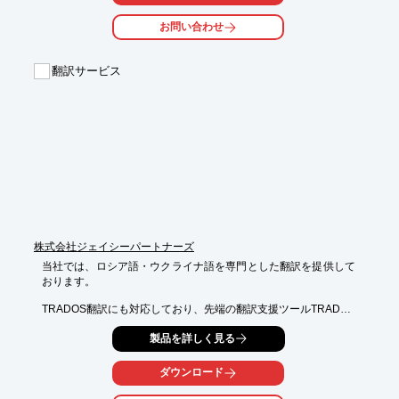
ワークフローの抜きん出た自動化と確実な品質管理を実現しま
す。

お問い合わせ
【特長】

■効率と処理能力を向上

翻訳サービス
■時間とコストを節約

■人数を増やすことなくジョブ処理能力が最大40％増加

■ワークフローから様々な（デジタル）印刷の色を管理して

　最大限の色安定性、再現性、予測可能性を実現

※詳しくはPDF資料をご覧いただくか、お気軽にお問い合わせ下
さい。
株式会社ジェイシーパートナーズ
当社では、ロシア語・ウクライナ語を専門とした翻訳を提供して
おります。

TRADOS翻訳にも対応しており、先端の翻訳支援ツールTRADOS
を使用して、

製品を詳しく見る
大量の翻訳でも用語統一等における品質の安定性、そして翻訳作
業の

効率性を高めます。

ダウンロード
優秀なネイティブ翻訳者のネットワークによる多言語展開も可能