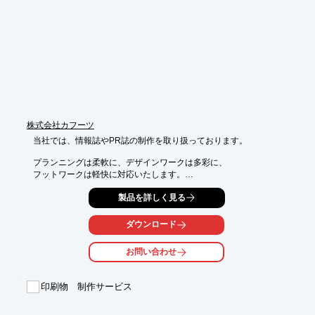
　・パンフレットやDM、新聞折込などの専門知識を持ったスタ
ッフが、

　　旅行のさまざまな情報に対応し、ニーズに合わせた紙面を制
作

■印刷物全般（その他）

　・チラシやポスターなどさまざまな印刷物において、目的に合
わせた企画や

　　デザインを創出し、さまざまなニーズにお応え

※詳しくはお気軽にお問い合わせください。
株式会社カフーツ
当社では、情報誌やPR誌の制作を取り扱っております。

プランニングは柔軟に、デザインワークは多彩に、

フットワークは軽快に対応いたします。

その他、広告・促販ツール・ノベルティの企画・デザインや

製品を詳しく見る
企画ホームページ制作・運営、DM等配布物の配送代行などを

行っております。ご要望の際はお気軽にお問い合わせください。

ダウンロード
【取扱品目】

お問い合わせ
■飲食店メニュー・ツール

■パンフレット ・リーフレット ・フライヤー

■ポスター ・看板 ・のぼり旗

印刷物 制作サービス
■カタログ・Webカタログ

■ロゴ・マーク

■Webサイト　など
