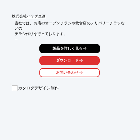
株式会社イケダ企画
当社では、お店のオープンチラシや飲食店のデリバリーチラシな
どの

チラシ作りを行っております。

制作前にデザインの打ち合わせを行い、ご準備いただいた原稿や
製品を詳しく見る
見本を元に

デザインから印刷までお受けします。

ダウンロード
どんなものを作ればいいのかわからない、イメージがわかない場
合はご相談ください。

お問い合わせ
ヒアリング内容を元に一緒にレイアウトやデザインを考え制作い
たします。

カタログデザイン制作
【ご用意いただくもの】

■テキスト原稿（データ）

■写真原稿（データ）

■ラフ原稿

■デザインのイメージや制作見本など

※詳しくは、お気軽にお問い合わせください。