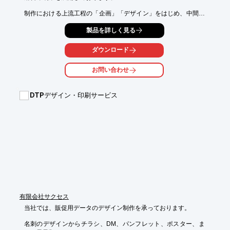
制作における上流工程の「企画」「デザイン」をはじめ、中間工
程(ビジネスコア)の

製品を詳しく見る
「印刷」「加工」「製本」(特殊含む)、下流工程の「セットアッ
プ」「組立て」

「発送」「アッセンブリ」「在庫管理」まで、クリエイティブに
ダウンロード
必要な流れを

One Stopで提供することが可能です。

お問い合わせ
また、当社では木の伐採を伴わず、環境に配慮した新素材にも

いち早く対応しております。

DTPデザイン・印刷サービス
【取り扱い素材】

■FSC認証紙

■LIMEX(ライメックス)

■STONE PAPER(ストーンペーパー)

■YUPO(ユポ)

※詳しくはPDFをダウンロードしていただくか、お気軽にお問い
合わせください。
有限会社サクセス
当社では、販促用データのデザイン制作を承っております。

名刺のデザインからチラシ、DM、パンフレット、ポスター、ま