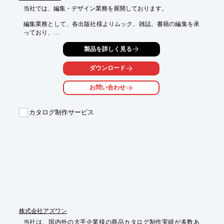
当社では、編集・デザイン業務を展開しております。

編集業務として、各出版社様よりムック、雑誌、書籍の編集を承
っており、

特に力を入れている分野は、日本文化、食、音楽、モノ、旅で
製品を詳しく見る
す。

また、デザイン業務として、エディトリアルはもちろん、CD、
DVDジャケット・

ダウンロード
メニューなど書籍以外のデザインも承っております。

お問い合わせ
編集・デザインまで一貫して対応が可能です。ご要望の際は、お
気軽に

お問い合わせください。

カタログ制作サービス
【特長】

■経験豊富なデザイナー陣がデザイン

■DTPもおまかせください

■チラシから小冊子まで幅広く対応

■数々の書籍を手がけた編集者が担当

■長年タッグを組んだベテランライター陣

■マンガやイラストにも対応可能

※詳しくはPDFをダウンロードしていただくか、お気軽にお問い
合わせください。
株式会社アズワン
当社は、国内外の大手企業様の商品カタログ制作実績が多数あ