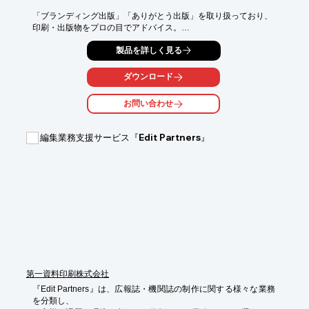
「ブランディング出版」「ありがとう出版」を取り扱っており、

印刷・出版物をプロの目でアドバイス。

また、Mac、Winの両方に対応し、お客様の幅広いニーズにお応
製品を詳しく見る
えする

「DTP・デザインデータ加工」や品質と価格、トータルコストを
ダウンロード
考えて

ご提案する「印刷」なども提供しております。

お問い合わせ
【サービス】

■企画・出版

編集業務支援サービス『Edit Partners』
■DTP・デザインデータ加工

■印刷

■販促グッズ

※詳しくはPDFをダウンロードしていただくか、お気軽にお問い
合わせください。
第一資料印刷株式会社
『Edit Partners』は、広報誌・機関誌の制作に関する様々な業務
を分類し、
