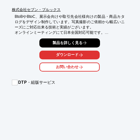
株式会社セブン・ブルックス
BtoBやBtoC、展示会向けや取引先会社様向けの製品・商品カタ
ログをデザイン制作しています。写真撮影のご依頼から幅広いニ
ーズにご対応出来る技術と実績がございます。

オンラインミーティングにて日本全国対応可能です。

お気軽にご相談ください。

製品を詳しく見る
【制作例】

■製品カタログ

ダウンロード
■商品カタログ

■展示会用カタログ

お問い合わせ
■サービスカタログ

数ページの小型カタログから100ページ以上の製品カタログなど
もデザイン制作しています。

DTP・組版サービス
その他、会社案内や採用パンフレット、ウェブサイト、ポスター
などのデザインも承っております。

※弊社ウェブサイトにて制作実績・制作事例を多数公開していま
す。

※データのみの納品にも対応しています。

※詳細はお問い合わせください。