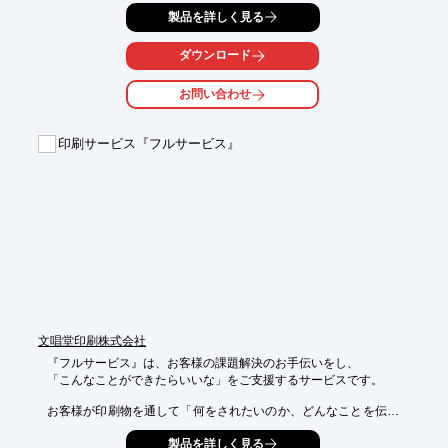
グ誌を中心に、

製品を詳しく見る
電子書籍やDVDブックなどの企画・提案から制作を全て承りま
す。

ダウンロード
また、グラフィックデザイン、イラスト作成、テキスト入力、デ
ータベースの

お問い合わせ
設計構築、データ処理にも実績があり、書籍づくりに必要なすべ
ての技術、

知識を持って取り組みます。ご要望の際はお気軽にお問い合わせ
印刷サービス『フルサービス』
ください。

【主な製作物】

■社内報

■広報誌

■小冊子

■書籍

■カタログ

※詳しくはお気軽にお問い合わせください。
文唱堂印刷株式会社
『フルサービス』は、お客様の課題解決のお手伝いをし、

「こんなことができたらいいな」をご支援するサービスです。

お客様が印刷物を通して「何をされたいのか、どんなことを伝え
たいのか」を、

製品を詳しく見る
お客様とご一緒に考える企画・デザインのお手伝いから、製品の