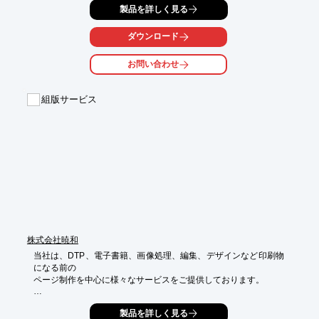
製品を詳しく見る
一貫した制作が可能です。

ご要望の際はお気軽にお問い合わせください。

ダウンロード
【サービス内容】

お問い合わせ
■パンフレットデザイン

■会社案内デザイン

■入社案内デザイン

組版サービス
■カタログデザイン

■リーフレットデザイン　など

※詳しくはPDFをダウンロードしていただくか、お気軽にお問い
合わせください。
株式会社暁和
当社は、DTP、電子書籍、画像処理、編集、デザインなど印刷物
になる前の

ページ制作を中心に様々なサービスをご提供しております。

経験豊富なオペレーターが、雑誌・書籍・カタログ・その他オー
製品を詳しく見る
ルジャンルの
