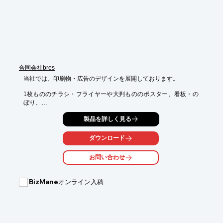
※詳しくはPDFをダウンロードして頂くか、お問い合わせくださ
い。
合同会社bres
当社では、印刷物・広告のデザインを展開しております。

1枚もののチラシ・フライヤーや大判もののポスター、看板・の
ぼり、

ロゴデザイン、新聞広告・雑誌広告など取り扱っております。

製品を詳しく見る
小部数のものでも、オンデマンド印刷やプリンター出しにて対
応。

ダウンロード
ご要望の際は、当社へお気軽にお問い合わせください。

お問い合わせ
【ラインアップ】

■チラシ・フライヤー

■パンフレット・カタログ

BizManeオンライン入稿
■リーフレット

■ポストカード・名刺・カード

■パッケージ

■ビジネスツール　など
