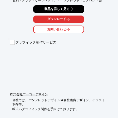
名刺・チラシ（リ―フレット）・パンフレット・カタログ・会社
案内・

製品を詳しく見る
ポスター・広報誌など、企画提案からデザイン・印刷までワンス
トップで対応。

ダウンロード
お会いしてお客様の頭の中にある考え・イメージを確認、

ニーズを明確にし印刷物に仕上げていきます。

お問い合わせ
まずはお気軽にお問い合わせください。

【サービス内容】

グラフィック制作サービス
■リーフレット・パンフレット制作

■会社案内制作

■賞状の複製制作

■名刺・カード制作

■その他の制作・印刷

※詳しくは、お気軽にお問い合わせください。
株式会社ゴーゴーデザイン
当社では、パンフレットデザインや会社案内デザイン、イラスト
制作等、

幅広いグラフィック制作を手掛けております。

企画・構成、ライティング、撮影、グラフィックデザインまで、
