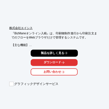
※詳しくはPDFをダウンロードしていただくか、お気軽にお問い
合わせください。
株式会社エイシス
『BizManeオンライン入稿』は、印刷物制作進行から印刷注文ま
でのフローをWebブラウザだけで管理するシステムです。 

【主な機能】

 案件単位で「進捗状況」や「アップロードファイル」「やりと
製品を詳しく見る
り」「印刷注文情報」を管理し、業務の見える化・共有化・効率
化をもたらします。

関係企業との間で「制作依頼・制作・校正・データ入稿・承認」
ダウンロード
が可能で、印刷物に特化した機能を搭載することで、作業工程の
最適化を図ることができます。

お問い合わせ
【最新版の便利機能】

・ライブラリー機能

グラフィックデザインサービス
　制作データをライブラリー保存し、リピートオーダーが可能。

・校正やりとり機能

　校正のやり取りを画面上で一括管理。

【メリット】

• 業務の効率化
