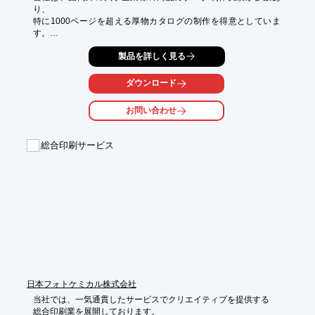
り、

特に1000ページを超える厚物カタログの制作を得意としていま
す。

自動組版やデータ抽出などのソリューションと合わせて、

製品を詳しく見る
より戦略的で効率的なカタログ制作をご提案します。

ダウンロード
ご要望の際はお気軽にお問い合わせください。

【こんな課題のあるクライアント様に】

お問い合わせ
■商品の訴求力を高め、受注促進につながるカタログを作りたい

■シンプルかつ低コストにカタログを作りたい

総合印刷サービス
■他社と差別化できるオリジナル企画や、高いデザイン性がほし
い

※詳しくはPDFをダウンロードしていただくか、お気軽にお問い
合わせください。
日本フォトケミカル株式会社
当社では、一気通貫したサービスでクリエイティブを提供する

総合印刷業を展開しております。
