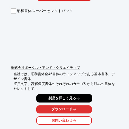
そのほか、ハイエンド印刷や環境対応印刷、写真復元サービス、

昭和書体スーパーセレクトパック
アナログフィルムデジタル化サービスなども行っておりますの
で、

ご要望の際はお気軽にお問い合わせください。

【特長】

■お客様専任の担当営業がサポート

■印刷に適したDTPデータへ

■デジタルカラー校正で時間とコストの制約を解放

■特色への対応

※詳しくはPDFをダウンロードしていただくか、お気軽にお問い
合わせください。
株式会社ポータル・アンド・クリエイティブ
当社では、昭和書体全45書体のラインアップである基本書体、デ
ザイン書体、

江戸文字、高解像度書体のそれぞれのカテゴリから好みの書体を
セレクトして

ご利用いただける『昭和書体スーパーセレクトパック』を取り扱
製品を詳しく見る
っております。

主に力強いタイトルやキャッチコピーなどの利用に適しており、

ダウンロード
有名商品のタイトルなどへも多く利用されています。

お問い合わせ
ご要望の際はお気軽に、お問い合わせください。
