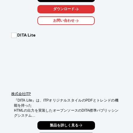
DTP制作に対応。組版の経験をベースに、時代に合わせ電子分野
等へも

ダウンロード
常に挑戦していきます。

お問い合わせ
「安心と信頼」をモットーにDTPで作成されたゲラを正確・速や
かに

校正・検版を行い、事例をふまえた知識と経験で品質を保証しま
DITA Lite
す。

【サービス内容】

■DTP

■電子書籍

■画像処理

■自動組版

■編集業務支援システム　など

※詳しくはPDFをダウンロードして頂くか、お気軽にお問合せく
ださい。
株式会社ITP
『DITA Lite』は、ITPオリジナルスタイルのPDFとトレンドの機
能を持った

HTMLの出力を実装したオープンソースのDITA標準パブリッシン
グシステム

「DITA-OT」のコンバーターパッケージです。

製品を詳しく見る
当システムにより、DITAの導入あるいは、導入済のDITA運用の置