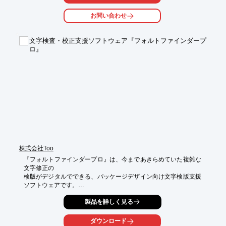
大量に印刷される前に色の確認が行え安心して印刷発注できま
す。

お問い合わせ
【特長】

■原稿データ形式は各種対応

文字検査・校正支援ソフトウェア『フォルトファインダープ
■新規版下作成にも対応

ロ』
■本機による色校正出力

■当日入稿して当日配達 ※要予約

■データ入稿初心者にも対応

※詳しくはPDFをダウンロードしていただくか、お気軽にお問い
合わせください。
株式会社Too
『フォルトファインダープロ』は、今まであきらめていた複雑な
文字修正の

検版がデジタルでできる、パッケージデザイン向け文字検版支援
ソフトウェアです。

原稿との読み合わせで行なっている校正作業のデジタル化。

製品を詳しく見る
アウトライン化された文字、レイアウト修正の検査・校正が

デジタル照合できます。

ダウンロード