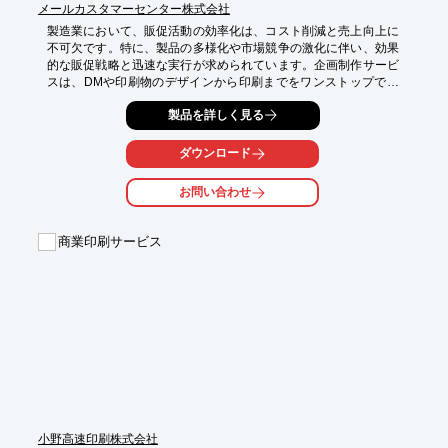
メールカスタマーセンター株式会社
製造業において、販促活動の効率化は、コスト削減と売上向上に
不可欠です。特に、製品の多様化や市場競争の激化に伴い、効果
的な販促戦略と迅速な実行が求められています。企画制作サービ
スは、DMや印刷物のデザインから印刷までをワンストップで提
供し、製造業の販促活動を支援します。

製品を詳しく見る
【活用シーン】

・新製品の告知

ダウンロード
・展示会での販促

・既存顧客へのアプローチ

お問い合わせ
【導入の効果】

・販促活動の効率化

商業印刷サービス
・コスト削減

・売上向上
小野高速印刷株式会社