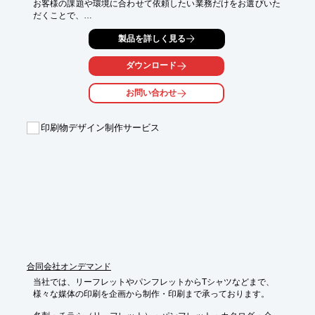
お客様の課題や環境に合わせて依頼したい業務だけをお選びいた
だくことで、

お客様にとっての好適な環境をご提供する編集業務支援サービス
製品を詳しく見る
です。

取材やライティング、校正や校閲、原稿整理、外部連絡など、複
ダウンロード
数ある業務を

ピンポイントでご依頼いただくことでお客様の課題解決に貢献。

お問い合わせ
企画・取材・撮影・記事作成・校正など編集に関するさまざまな
お悩み、

印刷物デザイン制作サービス
お気軽にご相談ください。

【特長】

■依頼したい業務だけを選択できる

■お客様にあわせた業務設計

■安心で明瞭な料金体系

※詳しくはPDFをダウンロードしていただくか、お気軽にお問い
合わせください。
合同会社オンデマンド
当社では、リーフレットやパンフレットからTシャツなどまで、

様々な媒体の印刷を企画から制作・印刷まで承っております。
