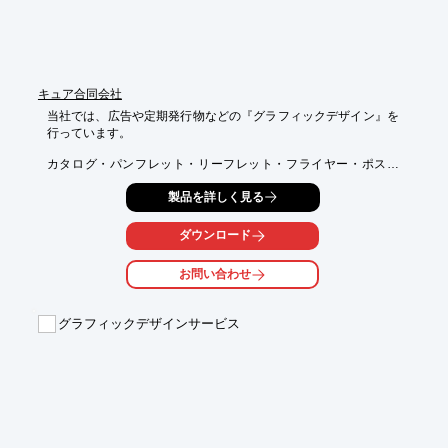
　 ◦ メールや電話でのやり取りを不要にする

　 ◦ 進捗状況をリアルタイムで確認できる

• 品質の向上

 　 ◦ 校正漏れを防げる

  　◦ データの管理を効率化できる

• コスト削減

キュア合同会社
  　◦ システムの導入コストが低い（webブラウザさえあれば利用
当社では、広告や定期発行物などの『グラフィックデザイン』を
可能）

行っています。

  　◦ 管理コストを削減できる
カタログ・パンフレット・リーフレット・フライヤー・ポスタ
ー・パネル・

製品を詳しく見る
名刺・雑誌広告のデザインから、社内報・フリーペーパー・教材
などの

エディトリアルデザインまで幅広く対応いたします。

ダウンロード
ご要望の際はお気軽に、お問い合わせください。

お問い合わせ
【デザイン例】

■広告

グラフィックデザインサービス
■定期発行物

■会社案内

■販促ツール

■書籍・雑誌

※詳しくはPDFをダウンロードしていただくか、お問い合わせく
ださい。