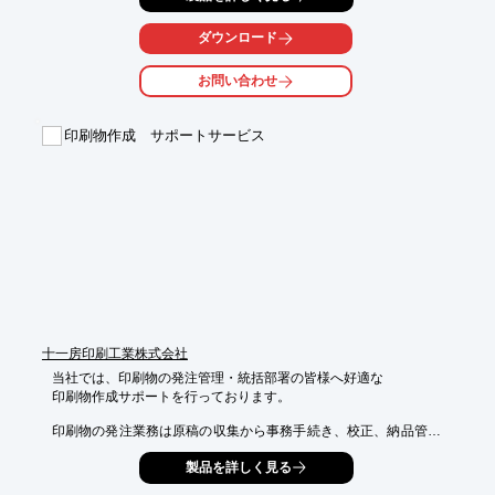
発送や

在庫管理まで、印刷の前工程から後工程までを一括でお引き受け
ダウンロード
します。

お問い合わせ
【フルサービスだからこそできること】

■ スピード対応

　・企画・制作・印刷・納品・管理までの一貫体制だからこそで
印刷物作成 サポートサービス
きる

　　スピード対応

■コスト削減

　・一貫体制により大幅なコストの削減が可能

■スケジュール効率化

　・出張校正などの手間を減らし、より効率のよい印刷スケジュ
ールを

　　組むことが可能

※詳しくはPDFをダウンロードしていただくか、お気軽にお問い
合わせください。
十一房印刷工業株式会社
当社では、印刷物の発注管理・統括部署の皆様へ好適な

印刷物作成サポートを行っております。

印刷物の発注業務は原稿の収集から事務手続き、校正、納品管理
まで対応。

製品を詳しく見る
印刷のエキスパートによる充実の支援体制で、印刷物作成に関す