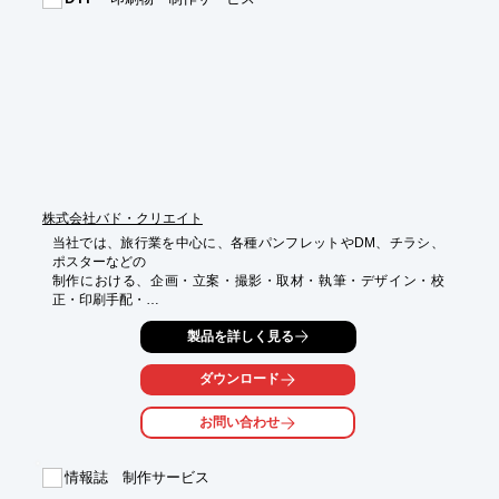
させていただきます。まずはお気軽にお問い合わせください。

【特長】

■お見積もりは無料

■完全データやテキストデータでの入稿、またデザインのみの依
頼も可能

■新聞折込手配・ポスティング手配

■印刷物作成に付随する様々なことに対応

■短納期にも出来る限りお応え

※詳しくはPDFをダウンロードしていただくか、お気軽にお問い
合わせください。
株式会社バド・クリエイト
当社では、旅行業を中心に、各種パンフレットやDM、チラシ、
ポスターなどの

制作における、企画・立案・撮影・取材・執筆・デザイン・校
正・印刷手配・

発送手配までを、一括して承ることができます。

製品を詳しく見る
日本全国3都市、中国に拠点を構え、クオリティの高い量産体制
を構築しており、

ダウンロード
DTPであれば、どんな業務でも当社のキャパシティを超えませ
ん。

お問い合わせ
ご要望の際はお気軽にお問い合わせください。

【サービス内容】

情報誌 制作サービス
■印刷物全般（旅行業）
