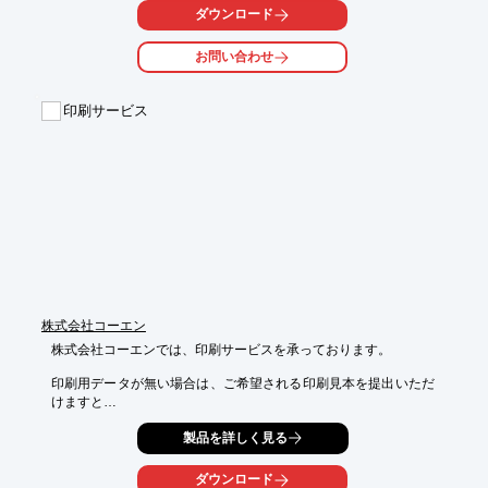
る全てを

ダウンロード
強力サポートいたします。ご要望の際はお気軽にお問い合わせく
ださい。

お問い合わせ
【サービス内容】

■発注管理代行

印刷サービス
■進行管理システム

■体裁の統一

■管理サポートの充実

※詳しくはPDFをダウンロードしていただくか、お気軽にお問い
合わせください。
株式会社コーエン
株式会社コーエンでは、印刷サービスを承っております。

印刷用データが無い場合は、ご希望される印刷見本を提出いただ
けますと

当社スタッフが新規版下を作成可能。

製品を詳しく見る
印刷前に印刷機による本機色校正出力(テスト刷り)に対応してお
り、

ダウンロード