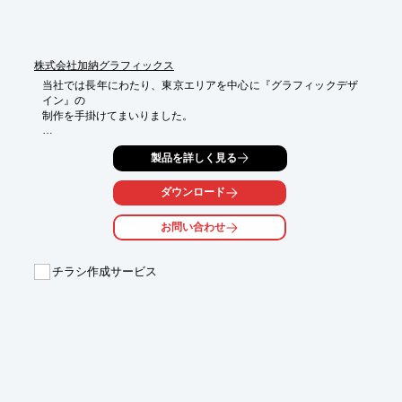
株式会社加納グラフィックス
当社では長年にわたり、東京エリアを中心に『グラフィックデザ
イン』の

制作を手掛けてまいりました。

それらの実績を活かし、様々な場面においてデザイン制作のご提
製品を詳しく見る
案を

行っています。

ダウンロード
お客様の企業やサービスのイメージを高め、信頼関係を築いてい
くことを

お問い合わせ
目指し、プランニングからデザイン、フィニッシュまでトータル
な

アートディレクションを提供致します。

チラシ作成サービス
【サービスラインアップ】

■企業・商品ロゴ：一式

■ポスター：A1/B1

■チラシ：B4/A3片面

■パンフレット・カタログ：A4/4ページ

■パンフレット・カタログ：A4/12ページ　など

※詳細はお問い合わせください。