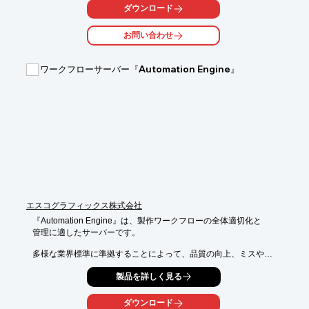
き換え

ダウンロード
など、DITAによる制作システムにおける自動組版のシステムとし
てご提供。

お問い合わせ
当システムのアプリ画面で変換対象のDITA関連ファイルを選択し
実行すると

ワークフローサーバー『Automation Engine』
PDFおよびHTML形式で出力されます。

【特長】

■DITAのタグセットに対応

■PDF及びHTMLのパブリッシングに対応

■標準デザインによるパブリッシング

■シンプルなUIで簡単操作

※詳しくはPDFをダウンロードしていただくか、お気軽にお問い
合わせください。
エスコグラフィックス株式会社
『Automation Engine』は、製作ワークフローの全体適切化と

管理に適したサーバーです。

多様な業界標準に準拠することによって、品質の向上、ミスや

工程コストの削減といったプリプレスや印刷のプロが日ごろ

製品を詳しく見る
抱えている課題に対し、優れた解決策をご提供。

様々な規模のプリプレス作業において中心的な役割を果たし、

ダウンロード