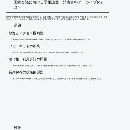
国際会議における学術論文・発表資料アーカイブ化と
は？
国際会議で発表された学術論文や発表資料を、後世に継承し、研究者や関係者が容易にアクセスできるように体系的に保存・管理
することです。これにより、知識の共有促進、研究の重複防止、新たな発見の触媒となることを目指します。
​課題
散逸とアクセス困難性
発表資料が個々の発表者や組織に分散し、必要な時に見つけ出すことが困難な状況が発生しています。
フォーマットの不統一
様々なファイル形式や媒体で保存されており、統一的な管理や閲覧が難しい場合があります。
著作権・利用許諾の問題
資料の再利用や公開にあたり、著作権や発表者の利用許諾に関する手続きが煩雑になることがあります。
長期保存の技術的課題
デジタルデータの劣化や、将来的な技術の陳腐化により、長期的な保存とアクセスが困難になるリスクがあります。
​対策