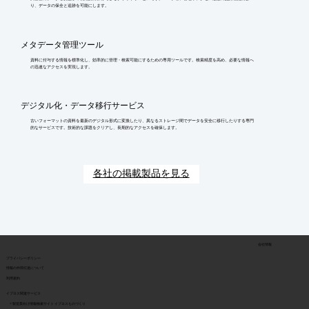
り、データの保全と追跡を可能にします。
メタデータ管理ツール
資料に付与する情報を標準化し、効率的に管理・検索可能にするための専用ツールです。検索精度を高め、必要な情報へ
の迅速なアクセスを実現します。
デジタル化・データ移行サービス
古いフォーマットの資料を最新のデジタル形式に変換したり、異なるストレージ間でデータを安全に移行したりする専門
的なサービスです。技術的な課題をクリアし、長期的なアクセスを確保します。
各社の掲載製品を見る
会社情報
​プライバシーポリシー
​情報の外部伝達について
利用規約
イプロス関連サービス
> 製造業向け情報検索サイト イプロスものづくり