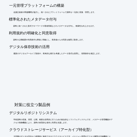
一元管理プラットフォームの構築
会議主催者や関連機関が協力し、統一されたプラットフォームで資料を一元的に収集・管理します。
標準化されたメタデータ付与
資料に統一された形式でキーワードや著者情報などのメタデータを付与し、検索性を向上させます。
利用規約の明確化と同意取得
資料の公開範囲や利用条件を事前に明確にし、発表者からの同意を確実に取得します。
デジタル保存技術の活用
最新のデジタルアーカイブ技術や、将来的な移行を考慮したデータ形式を採用し、長期保存を保証します。
​対策に役立つ製品例
デジタルリポジトリシステム
学術資料の収集、管理、公開、検索を効率的に行うための統合的なソフトウェアシステムです。メタデータ管理機能やア
クセス制御機能により、資料の体系的な保存と利用を支援します。
クラウドストレージサービス（アーカイブ特化型）
大容量のデータを安全かつ長期的に保存できるクラウドサービスです。バージョン管理やアクセス履歴の記録機能によ