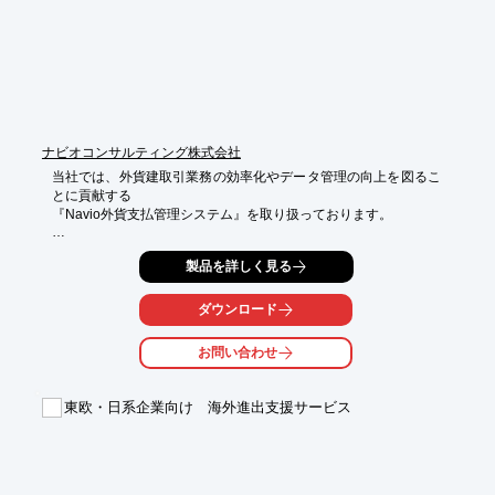
ナビオコンサルティング株式会社
当社では、外貨建取引業務の効率化やデータ管理の向上を図るこ
とに貢献する

『Navio外貨支払管理システム』を取り扱っております。

個々の為替予約の使用済や未使用状況が随時把握ができるため、

製品を詳しく見る
銀行別残高や未使用残高の管理が可能。

また、全銀フォーマットに従って送金データが作成できるため

ダウンロード
金額の二重入力や送金先銀行設定などの手間が省けます。

お問い合わせ
【特長】

■為替予約管理ができる

■外国送金依頼データ（FB）が作成できる

東欧・日系企業向け 海外進出支援サービス
■データ入力が簡単

■機能が充実している

※詳しくはPDFをダウンロードしていただくか、お気軽にお問い
合わせください。