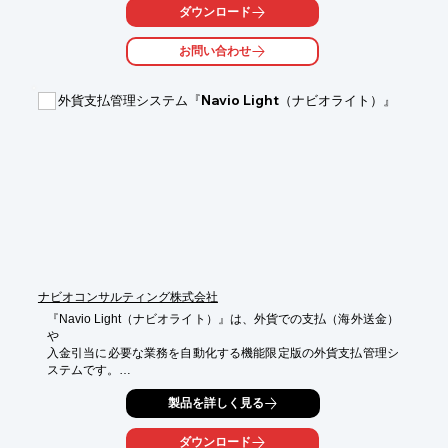
解説いたします。

ダウンロード
当社が提供するオンライン通訳の『OCiETe(オシエテ)』について
お問い合わせ
も

ご紹介しておりますので、ぜひご一読ください。

外貨支払管理システム『Navio Light（ナビオライト）』
【掲載内容(一部)】

■オンライン通訳について

■準備物で比較するオンライン通訳と対面通訳

■費用内訳からの比較

■メリットとデメリット

■オンライン通訳と対面通訳の使い分け

※詳しくはPDF資料をご覧いただくか、お気軽にお問い合わせ下
さい。
ナビオコンサルティング株式会社
『Navio Light（ナビオライト）』は、外貨での支払（海外送金）
や

入金引当に必要な業務を自動化する機能限定版の外貨支払管理シ
ステムです。

例えば支払を例にすると、引当画面で調整（支払予定日変更な
製品を詳しく見る
ど）

⇒支払時の口座指定や送金データ作成まで一連に処理をして

ダウンロード