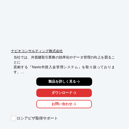
■欧州VAT・EORI番号取得代行

■豪州GST事業者登録代行

※詳しくはPDFをダウンロードしていただくか、お気軽にお問い
合わせください。
ナビオコンサルティング株式会社
当社では、外貨建取引業務の効率化やデータ管理の向上を図るこ
とに

貢献する『Navio外貨入金管理システム』を取り扱っておりま
す。

インボイスをベースにした債権データの計上ができ、片伝票形式

製品を詳しく見る
（貸借を意識しない）による入力処理で会計知識がない方でも処
理ができます。

ダウンロード
また、入金時に対応した差額調整機能（相殺含む）がある

お問い合わせ
外貨・邦貨・レートを保有し必要に応じて集計や加工が可能で
す。

ロシアビザ取得サポート
【特長】

■為替予約管理ができる

■データ入力が簡単
