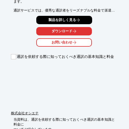
ます。

通訳サービスでは、優秀な通訳者をリーズナブルな料金で派遣し
ており、

製品を詳しく見る
日本国内だけでなく、現地での手配にも対応。また翻訳サービス
は、

メディア、金融・証券、契約書など様々な分野に対応することが
ダウンロード
可能。

お問い合わせ
その他、特定技能者の登録や就労支援、日本語教育プログラムの
提供など、

特定技能者のニーズに合わせた包括的なサービスやベトナム輸出
通訳を依頼する際に知っておくべき通訳の基本知識と料金
入貿易・

進出支援も展開しております。

【事業内容】

■特定技能登録支援機関 登録番号 20登004291

■有料職業紹介事業許可 許可番号 13-ユ-311072

■通訳・翻訳サービス

■ベトナム輸出入貿易

■ベトナム進出支援

※詳しくはPDFをダウンロードしていただくか、お気軽にお問い
合わせください。
株式会社オシエテ
当資料は、通訳を依頼する際に知っておくべき通訳の基本知識と
料金に
