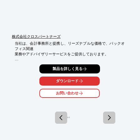
株式会社クロスパートナーズ
当社は、会計事務所と提携し、リーズナブルな価格で、バックオ
フィス関連

業務やアドバイザリーサービスをご提供しております。

東欧での経験豊富な専門家（日本人）による日本語でのサポート
製品を詳しく見る
とともに

ローカル会計事務所と密な連携を実施。

柔軟かつスピード感を持ってサポートいたします。

ダウンロード
ご要望の際は、お気軽にご相談ください。

お問い合わせ
【当社の特長】

■コストを抑えたいが地場の会計事務所は不安というご心配を解
決

■協業実績10年以上の会計事務所と提携

1 / 1
■日本語による報告書を作成し、本社へのレポーティングの支援
も可能

■現地において担当者同士が現地語でコミュニケーションできる
ため、
