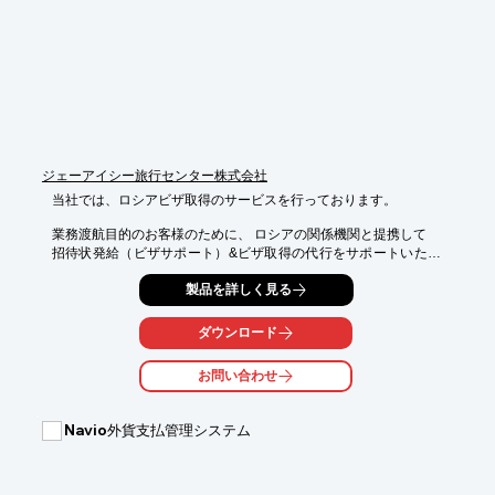
■機能が充実している

※詳しくはPDFをダウンロードしていただくか、お気軽にお問い
合わせください。
ジェーアイシー旅行センター株式会社
当社では、ロシアビザ取得のサービスを行っております。

業務渡航目的のお客様のために、 ロシアの関係機関と提携して

招待状発給（ビザサポート）&ビザ取得の代行をサポートいたし
ます。

製品を詳しく見る
ご要望の際はお気軽にご相談ください。

ダウンロード
【このようなご要望に】

■ロシアの出張を計画しているが現地の会社からの招待手続きが
お問い合わせ
間に合わない

■会社のほうで現地手配をしているのでロシアではホテルの予約
の必要がない

Navio外貨支払管理システム
※詳しくはPDFをダウンロードして頂くか、お気軽にお問い合わ
せください。