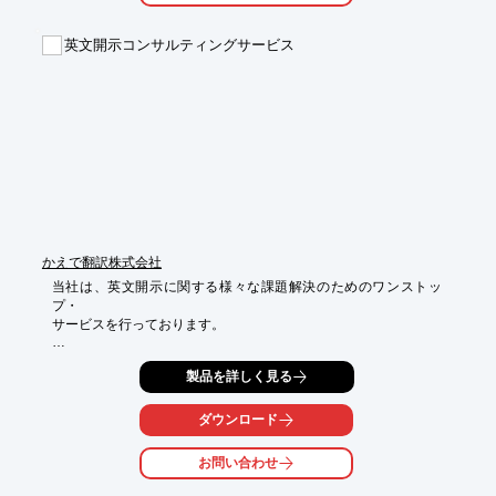
　⇒正確な翻訳はもちろんのこと、状況に応じた認証を取得

■法人渡航者および個人向け

英文開示コンサルティングサービス
　⇒法人渡航書及び海外関係の書類作成など、お客様の立場に立
って、

　　わかりやすく的確なアドバイスを実施

※詳しくはPDFをダウンロードして頂くか、お気軽にお問い合わ
せ下さい。
かえで翻訳株式会社
当社は、英文開示に関する様々な課題解決のためのワンストッ
プ・

サービスを行っております。

クライアントのニーズに合わせたテイラーメイド型のサービスを

製品を詳しく見る
ご提供させていただきます。

ご要望の際はお気軽に、お問い合わせください。

ダウンロード
【サービス内容】

■現在公開されている英文の品質評価

お問い合わせ
■翻訳業務外注先の評価

■英文リライト
