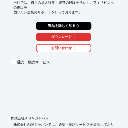
当社では、自らの法人設立・運営の経験を活かし、フィリピンへ
の進出を

図りたい企業のサポートを行っております。

「メーカーとして製造拠点を持ちたい」「外食産業などサービス
製品を詳しく見る
業で

進出を検討したい」「代理店・合弁相手などを探したい」といっ
たことで

ダウンロード
お困りでしたら、ぜひお気軽にお問い合わせください。

お問い合わせ
【サービス内容】

■コンサルティング

■人材開発・人材受け入れ

通訳・翻訳サービス
■進出サポート・市場調査

■教育事業・情報発信

※詳しくはPDFをダウンロードしていただくか、お問い合わせく
ださい。
株式会社ＡＳＶジャパン
株式会社ASVジャパンでは、通訳・翻訳サービスを提供しており