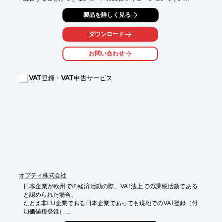
言語の切り替えや日付や数値の表示様式の変更ができるだけでな
製品を詳しく見る
く、

さまざまな通貨での取引を確実に処理するための各種機能を網
ダウンロード
羅。

異なる文化下でも違和感なく操作が行えます。

お問い合わせ
【特長】

■多言語・多通貨対応

VAT登録・VAT申告サービス
■柔軟な業務プロセス対応

■One System対応

■短期導入が可能

■他システムとのデータ連携が可能

※詳細はお問い合わせください。
オプティ株式会社
日本企業が欧州での経済活動の際、VAT法上での課税活動である
と認められた場合、

たとえ非EU企業である日本企業であっても現地でのVAT登録（付
加価値税登録）

及び税務申告を行わなければなりません。
