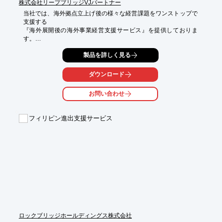
株式会社リープブリッジVJパートナー
当社では、海外拠点立上げ後の様々な経営課題をワンストップで
支援する

『海外展開後の海外事業経営支援サービス』を提供しておりま
す。

進出後の課題解決を提供できる知見と経験を有し、人事・経理・
製品を詳しく見る
マーケティング・

経営管理全般に精通しているアドバイザーによる進出後の経営立
ダウンロード
上げ重点支援や、

中小企業の海外展開ニーズに対応し国内外を包括するアドバイザ
お問い合わせ
ーによる

日本・海外現地両拠点一体支援など海外展開後に必要な5つの支
援をご用意しています。

フィリピン進出支援サービス
ご要望の際はお気軽に、お問い合わせください。

【サービス内容】

■進出後の経営立上げ重点支援

■伴走するハンズオン支援

■日本・海外現地両拠点一体支援

■機動的なカスタム対応支援

■コストパフォーマンス重視支援

※詳しくはPDFをダウンロードしていただくか、お問い合わせく
ださい。
ロックブリッジホールディングス株式会社