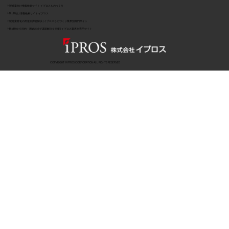
> 製造業向け情報検索サイト イプロスものづくり
> BtoB向け情報検索サイト イプロス
> 製造業特化の用途別課題解決 | イプロスものづくり業界別専門サイト
> BtoB向け | 目的・用途起点で課題解決を支援 | イプロス業界別専門サイト
COPYRIGHT © IPROS CORPORATION ALL RIGHTS RESERVED