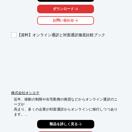
その他、専門用語一覧表の作成なども対応可能です。

ダウンロード
緊急の場合の即日翻訳などもお気軽にご相談ください。

お問い合わせ
【強み】

■日本人とベトナム人のWチェック

■様々な分野に対応可能

【資料】オンライン通訳と対面通訳徹底比較ブック
■スピーディな対応

※詳しくはPDFをダウンロードして頂くか、お気軽にお問い合わ
せ下さい。
株式会社オシエテ
近年、移動の制限や在宅勤務の推奨などからオンライン通訳のニ
ーズが

高まり、多くの企業が対面通訳からオンラインに移行しつつあり
ます。

当資料では、オンライン通訳と現地通訳の違いや使い分け方法に
製品を詳しく見る
ついて
