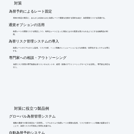
​対策
為替予約によるレート固定
将来の特定の期日に、あらかじめ決められた為替レートで通貨を交換する契約を結び、為替変動リスクを回避する。
通貨オプションの活用
為替レートの変動リスクを限定しつつ、有利なレートになった場合にはその恩恵を受けられるようにする金融商品の利
用。
為替リスク管理システムの導入
為替レートのリアルタイム監視、リスク分析、ヘッジ戦略のシミュレーションなどを自動化・効率化するシステムを導入
する。
専門家への相談・アウトソーシング
為替リスク管理の専門知識を持つコンサルタントや、経理・財務のアウトソーシングサービスを活用し、専門的な対応を
行う。
​対策に役立つ製品例
グローバル為替管理システム
複数の通貨での取引状況を一元管理し、リアルタイムで為替レートの変動を監視、リスク分析やヘッジ戦略の提案を行う
ことで、為替リスクの可視化と管理を支援する。
自動為替予約システム