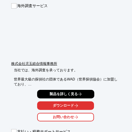
■英文開示の内製化を実現するための支援　など

海外調査サービス
※詳しくは、お気軽にお問い合わせください。
株式会社児玉総合情報事務所
当社では、海外調査を承っております。

世界最大級の探偵社の団体であるWAD（世界探偵協会）に加盟し
ており、

WADネットワークにより、効率的な海外調査が可能です。

製品を詳しく見る
また、台湾出張所も設けており、アジア圏の調査網は強固。

特に、シンガポール・マレーシア・フィリピン等、東南アジアの
ダウンロード
調査に

注力しております。ご要望の際はお気軽に、お問い合わせくださ
お問い合わせ
い。

【海外の友好調査会社】

支払い・税務サポートサービス