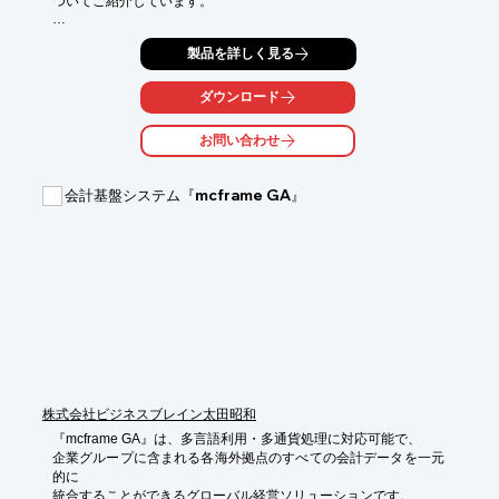
ついてご紹介しています。

“通訳の種類について”をはじめ、“通訳の料金が決まるしくみ”や、

製品を詳しく見る
“価格でみるオンライン通訳と対面通訳”を掲載。

“まとめ”では、オンライン通訳サービスは利用しやすく、費用面
ダウンロード
でも

リーズナブルであると述べています。

お問い合わせ
詳細については、関連カタログをご覧ください。

【掲載内容（一部）】

会計基盤システム『mcframe GA』
■通訳の種類について

■通訳の料金が決まるしくみ

■これからの通訳

■オンライン通訳と対面通訳の比較

■価格でみるオンライン通訳と対面通訳

※詳しくはPDF資料をご覧いただくか、お気軽にお問い合わせ下
さい。
株式会社ビジネスブレイン太田昭和
『mcframe GA』は、多言語利用・多通貨処理に対応可能で、

企業グループに含まれる各海外拠点のすべての会計データを一元
的に

統合することができるグローバル経営ソリューションです。
