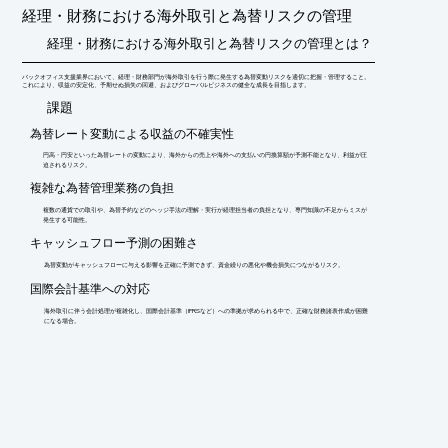
　工数を削減→コストを軽減に貢献

経理・財務における海外取引と為替リスクの管理
※詳しくはPDFをダウンロードして頂くか、お気軽にお問合せく
経理・財務における海外取引と為替リスクの管理とは？
ださい。
バックオフィス支援業界において、経理・財務部門が海外取引を行う際に発生する為替変動リスクを適切に把握・管理すること。
これにより、収益の安定化、予期せぬ損失の回避、およびグローバルビジネスの健全な成長を目指します。
​課題
為替レート変動による収益の不確実性
円高・円安といった為替レートの変動により、海外からの売上や海外への支払いの円換算額が予測不能となり、利益が圧
迫されるリスク。
複雑な為替管理業務の負担
複数の通貨での取引や、為替予約などのヘッジ手法の理解・実行が経理担当者の負担となり、専門知識の不足からミスが
発生する可能性。
キャッシュフロー予測の困難さ
為替変動がキャッシュフローに与える影響を正確に予測できず、資金繰りの悪化や機会損失につながるリスク。
国際会計基準への対応
海外取引に伴う会計処理が複雑化し、国際会計基準（IFRSなど）への準拠が求められる中で、正確な財務諸表作成が困難
になる場合。