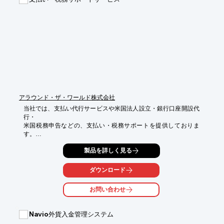
■detectys

■CORPORATE RISKS CONSULTING SDN BHD

■AGUILA Investigations

■C&C INVESTIGATIONS SERVICES SDN.BHD.

※詳しくは、お気軽にお問い合わせください。
アラウンド・ザ・ワールド株式会社
当社では、支払い代行サービスや米国法人設立・銀行口座開設代
行・

米国税務申告などの、支払い・税務サポートを提供しておりま
す。

そのほか、米国EIN番号取得代行や欧州VAT・EORI番号取得代
製品を詳しく見る
行、

豪州GST事業者登録代行も行っております。

ダウンロード
ご要望の際は、お気軽にお問い合わせください。

お問い合わせ
【サービス内容】

■支払い代行サービス

■米国法人設立・銀行口座開設代行・米国税務申告

Navio外貨入金管理システム
■米国EIN番号取得代行
