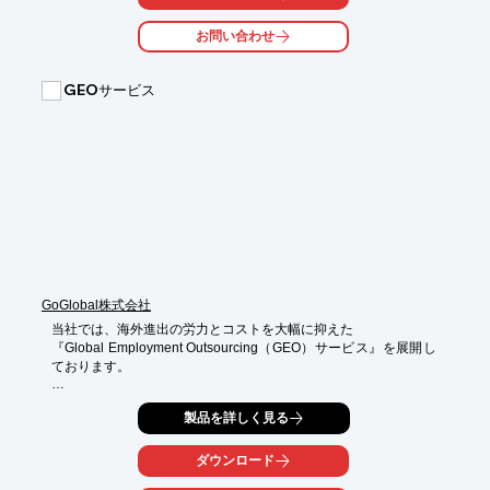
最終的に支払仕訳（為替差損益を含めた）の作成までを行いま
す。

お問い合わせ
為替予約No毎の残高管理や決済時の為替差損益計算など

煩雑な計算作業や管理の自動を図ります。

GEOサービス
【導入効果】

■外国送金依頼データ（FB）が作成できる

■為替差損益の自動計算可能

■為替予約管理、通貨別に管理ができる

■データ入力ミス軽減

※詳しくはPDFをダウンロードしていただくか、お気軽にお問い
合わせください。
GoGlobal株式会社
当社では、海外進出の労力とコストを大幅に抑えた

『Global Employment Outsourcing（GEO）サービス』を展開し
ております。

煩雑な手続きや現地での採用など、企業のグローバリゼーション
製品を詳しく見る
の

手間の多くを肩代わりし、ハードルを極限まで下げ、低コスト・
低リスクの

ダウンロード
海外進出を10倍速で実現します。
