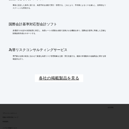
事前に設定した条件に基づき、為替予約を自動で実行・管理する。これにより、手作業によるミスを減らし、効率的なリ
スクヘッジを実現する。
国際会計基準対応型会計ソフト
多通貨での仕訳や決算処理に対応し、為替レートの変動を自動で反映させる機能を持つ。国際会計基準に準拠した正確な
財務諸表作成をサポートする。
為替リスクコンサルティングサービス
専門家が企業の状況に合わせて最適な為替リスク管理戦略を立案・実行支援する。最新の市場動向や金融商品に関する情
報提供も行う。
各社の掲載製品を見る
会社情報
​プライバシーポリシー
​情報の外部伝達について
利用規約
イプロス関連サービス