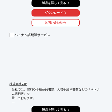
製品を詳しく見る
当社では、VAT登録やVAT申告のみならず、これらの課税関係の
可否を確認し

ダウンロード
回避策までご提案しております。

お問い合わせ
VAT登録に必要な情報や書類は登録国によって異なっており、

複雑で準備に時間が掛かりますが、当社が分かりやすくご説明し

貴社が短い期間でVAT登録・VAT番号が取得できるようサポート
ベトナム語翻訳サービス
します。

【VAT登録サービスの内容】

■日本語フォーマット及び必要書類リストの提供

■キックオフミーティングの開催

■お客様からの質問のご対応

■現地提携先と内容確認

■VAT登録を税務当局に申請　など

※詳しくは、お気軽にお問い合わせください。
株式会社VJP
当社では、資料や各種公的書類、入管手続き書類などの『ベトナ
ム語翻訳』を

承っております。

日本語レベルN1のベトナム人及び日本語教師のプロがチェックを
製品を詳しく見る
実施。
