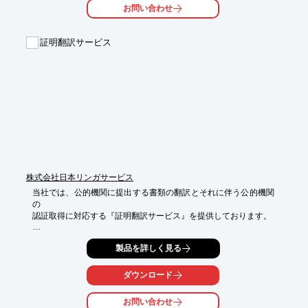
お問い合わせ
【特長】

■海外進出を圧倒的に簡単に

■低コスト・低リスク

証明翻訳サービス
■最短1週間で海外進出

■管理業務の手間を省く

※詳しくはPDFをダウンロードしていただくか、お気軽にお問い
合わせください。
株式会社日本リンガサービス
当社では、公的機関に提出する書類の翻訳とそれに伴う公的機関
の

認証取得に対応する『証明翻訳サービス』を提供しております。

正確な翻訳と的確なアドバイスをご提供することで、煩雑な海外
製品を詳しく見る
関係の

ペーパーワークに不慣れなお客様に高く評価いただいておりま
す。

ダウンロード
【サービス内容】

お問い合わせ
■法人向け
