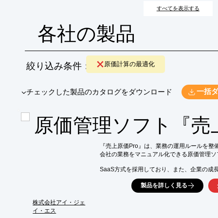
すべてを表示する
各社の製品
絞り込み条件：
原価計算の最適化
​▼チェックした製品のカタログをダウンロード
一括
原価管理ソフト『売上
『売上原価Pro』は、業務の運用ルールを整備
会社の業務をマニュアル化できる原価管理ソフ
SaaS方式を採用しており、また、企業の成
合わせて、いつでもシステムの拡張ができます
製品を詳しく見る
ご要望の際はお気軽にお問い合わせください。
株式会社アイ・ジェ
【導入メリット】

イ・エス
■サーバ機器が不要なので安価に構築
