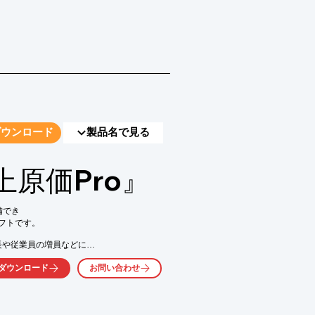
ダウンロード
製品名で見る
原価Pro』
でき

トです。

長や従業員の増員などに

。

ダウンロード
お問い合わせ

