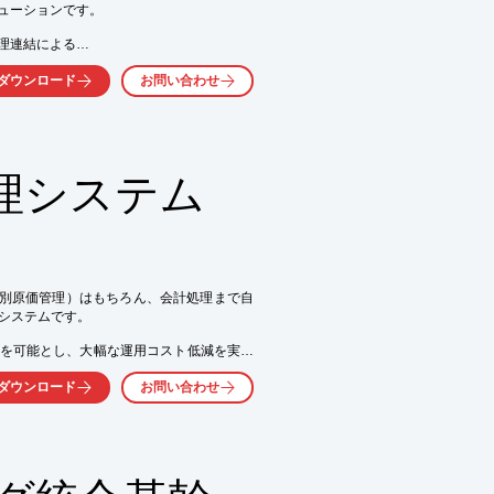
価の算出がスピーディになり、

ューションです。

できす。

連結による

験豊富な

ダウンロード
お問い合わせ
ングし、

ます。

善策の効果を数値で把握できます。

援する

合せ下さい。
理システム
性管理

くか、お気軽にお問い合わせください。
素別原価管理）はもちろん、会計処理まで自
システムです。

を可能とし、大幅な運用コスト低減を実現
ダウンロード
お問い合わせ
部統制対応・ビジネスロジックをスマート
ションを高めます。
