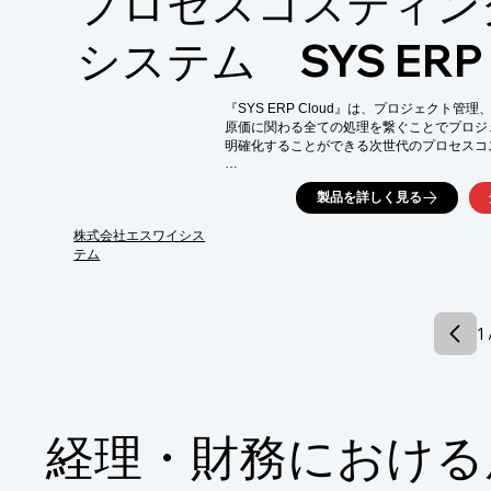
プロセスコスティン
■セキュリティ管理

■迅速な法制対応

■業務コストの削減

システム SYS ERP 
詳しくはカタログをご覧頂くか、お気軽にお
『SYS ERP Cloud』は、プロジェクト管
原価に関わる全ての処理を繋ぐことでプロジ
明確化することができる次世代のプロセスコ
当システムを導入することによって、会社が
製品を詳しく見る
“ちゃんとした原価管理”を実現。

一元管理されたデータは担当者間での確認が
株式会社エスワイシス
不正の防止にも役立ちます。

テム
【特長】

■会社経営に必要な機能を全て網羅

■実原価と共通原価の配賦によるリアルな原価
1 
■データ連携によるスマート運用

■圧倒的なコストパフォーマンス

【できること】

■リアルな現場ごとの収益額がわかる

■実行予算や見込利益、実績乖離を明確化でき
経理・財務における
■不正や金銭トラブルを事前に発見できる

■従業員の勤怠状況・時間外労働が一目でわか
■法令に則った契約書類の発行が自動でできる