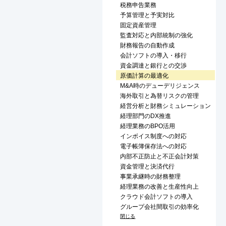
税務申告業務
予算管理と予実対比
固定資産管理
監査対応と内部統制の強化
財務報告の自動作成
会計ソフトの導入・移行
資金調達と銀行との交渉
原価計算の最適化
M&A時のデューデリジェンス
海外取引と為替リスクの管理
経営分析と財務シミュレーション
経理部門のDX推進
経理業務のBPO活用
インボイス制度への対応
電子帳簿保存法への対応
内部不正防止と不正会計対策
資金管理と決済代行
事業承継時の財務整理
経理業務の改善と生産性向上
クラウド会計ソフトの導入
グループ会社間取引の効率化
閉じる