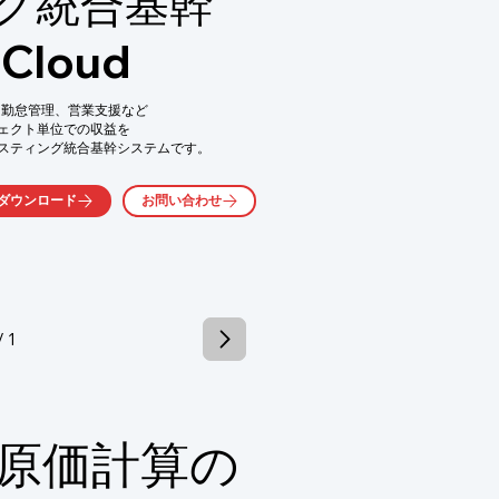
グ統合基幹
Cloud
問い合わせ下さい。
理、勤怠管理、営業支援など

ェクト単位での収益を

スティング統合基幹システムです。

成長するために必要な

ダウンロード
お問い合わせ
可能な為、入力の間違いや

管理

/ 1
る

原価計算の
る


