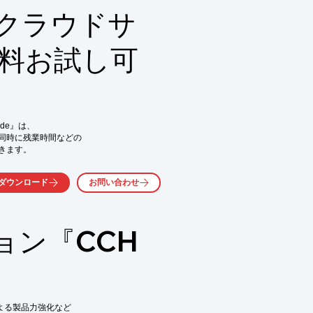
持費を抑えられる

 クラウドサ
可能

える　など

無料お試し可
、お問い合わせください。
e』は、

同時に残業時間などの

ます。

り、

ダウンロード
お問い合わせ


(工数)を登録することで、

ョン『CCH
が簡単に集計できます。

業時間の集計、

が大幅に簡素化されます。

による製品力強化など
