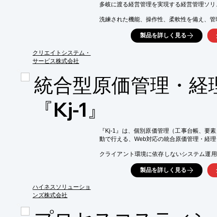
工数実績の集計が容易にでき、業務の製造原
多岐に渡る経営管理を実現する経営管理ソリ
月中での予算と実績との対比がスムーズに実現
洗練された機能、操作性、柔軟性を備え、管理
■業務の分析、改善に好適

市場性判断、事業強化ポイントを見える化。経
製品を詳しく見る
業務のどこに時間がかかっているのかモニタリ
当社コンサルタントが技術力と知恵でお応えし
改善すべき業務を見つけ出します。 また、改
管理メッシュの多様化にお応えし、PDCAを支
クリエイトシステム・
※詳しくはPDFをダウンロード頂くか、お問
経営インフラストラクチャをご提供します。

サービス株式会社
【ソリューション】

統合型原価管理・経
■管理連結による収益性管理

■会計期間を跨るプロジェクト期間による収益
■活動基準原価管理

『Kj-1』
※詳しくはPDFをダウンロードしていただ
『Kj-1』は、個別原価管理（工事台帳、要
動で行える、Web対応の統合原価管理・経理
クライアント環境に依存しないシステム運用
できます。

製品を詳しく見る
ワークフロー機能を実装することにより、内
に実現し、業務効率向上と社内コミュニケー
ハイネスソリューショ
【特長】

ンズ株式会社
■オール・イン・ワンンシステム

■操作性
