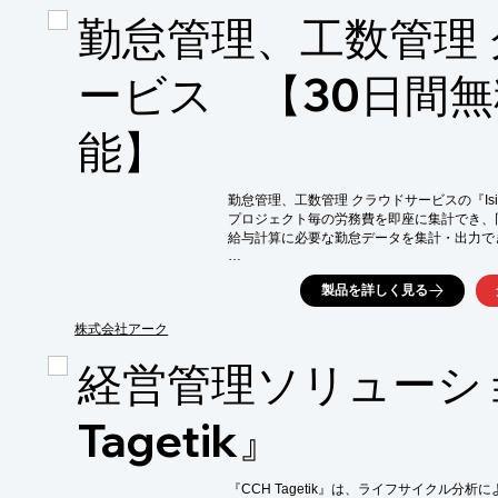
■サーバーのメンテナンスが不要なため管理維
勤怠管理、工数管理
■バージョンUP無償

■インターネットがつながれば、どこでも使用
■バックアップサービスもあるので安心して使
ービス 【30日間
※詳しくはPDFをダウンロードして頂くか
能】
勤怠管理、工数管理 クラウドサービスの『Isid
プロジェクト毎の労務費を即座に集計でき、
給与計算に必要な勤怠データを集計・出力でき
退勤時に各自が工数データを入力することによ
製品を詳しく見る
リアルタイムな原価管理が可能となりました。
【特長】

株式会社アーク
■勤怠管理と工数管理の実現

スケジュールをベースに毎日、業務の作業時間
経営管理ソリューシ
残業時間などの給与計算に必要な勤怠データ
■給与事務の合理化

Tagetik』
タイムカードや出勤簿の収集、勤務時間・残
休暇・休日勤務などの 申請・承認、記録事務
■業務の採算が容易につかめる

『CCH Tagetik』は、ライフサイクル分析