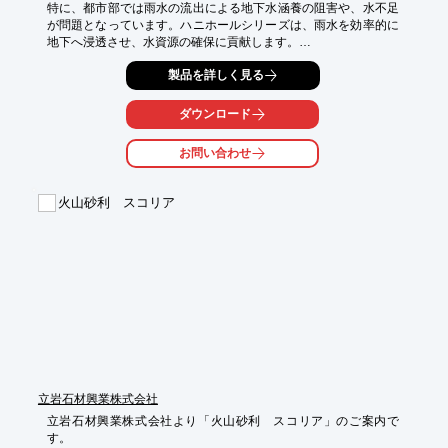
特に、都市部では雨水の流出による地下水涵養の阻害や、水不足
が問題となっています。ハニホールシリーズは、雨水を効率的に
地下へ浸透させ、水資源の確保に貢献します。

【活用シーン】

製品を詳しく見る
・公園内の植栽への水供給

・地下水脈の涵養

ダウンロード
・雨水を利用したビオトープの創出

お問い合わせ
【導入の効果】

・水資源の有効活用による持続可能な公園運営

・地下水量の維持による生態系の保護

火山砂利 スコリア
・雨水利用による水道料金の削減
立岩石材興業株式会社
立岩石材興業株式会社より「火山砂利　スコリア」のご案内で
す。