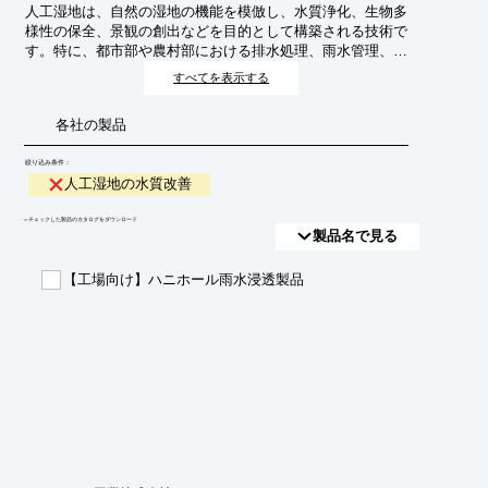
人工湿地は、自然の湿地の機能を模倣し、水質浄化、生物多
様性の保全、景観の創出などを目的として構築される技術で
す。特に、都市部や農村部における排水処理、雨水管理、そ
して生態系回復の手段として注目されています。人工湿地の
すべてを表示する
水質改善は、これらの目的を達成するために不可欠な要素で
あり、持続可能な環境保全に貢献します。
各社の製品
絞り込み条件：
人工湿地の水質改善
​▼チェックした製品のカタログをダウンロード
製品名で見る
【工場向け】ハニホール雨水浸透製品