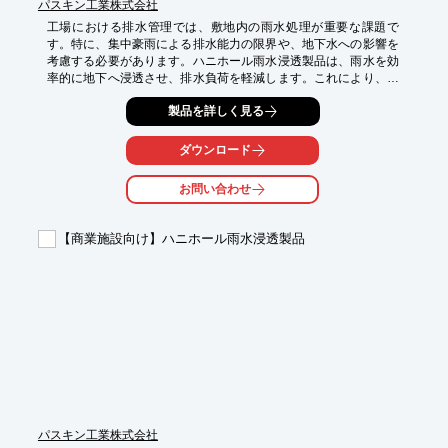
パスキン工業株式会社
工場における排水管理では、敷地内の雨水処理が重要な課題で
す。特に、集中豪雨による排水能力の限界や、地下水への影響を
考慮する必要があります。ハニホール雨水浸透製品は、雨水を効
率的に地下へ浸透させ、排水負荷を軽減します。これにより、河
川への急激な流出を防ぎ、地盤沈下のリスクを低減します。

製品を詳しく見る
【活用シーン】

・工場敷地内の雨水排水

ダウンロード
・駐車場や屋根からの雨水処理

・既存の排水設備の容量不足の対策

お問い合わせ
【導入の効果】

・排水設備の負担軽減

【商業施設向け】ハニホール雨水浸透製品
・地下水資源の涵養

・環境負荷の低減
パスキン工業株式会社