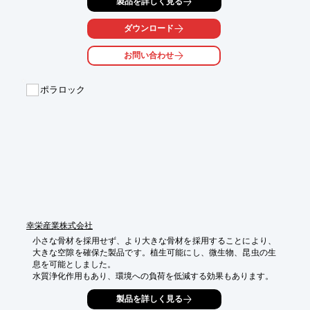
製品を詳しく見る
気泡の種類を調整した製造で、用途に合わせて、性能や重さを作
り分けることができます。

ダウンロード
さらに、様々な素材と組み合わせることで、新しい製品を生み出
すことができます。

お問い合わせ
【用途例】

◎軽量盛土(土木)…軽量盛土材・よう壁の埋込め材・暗渠排水
ポラロック
材・かさ上げ材など

◎緑化…無機質土壌改良材・酸素管・屋上緑化資材・人工軽量土
壌

◎農業…無機質土壌改良材・暗渠排水材・人工軽量土壌・マルチ
ング材・溶液栽培

◎浄化…雨水貯留システム・人工湿地システム・水質浄化資材・
水槽ろ過材

◎多用途…防犯・防草砂利・道路段修正材・土壌脱臭・ストーン
ウォッシュ

※詳しくは資料をご覧ください。本製品の新しい活用法も募集中
です。

幸栄産業株式会社
　お問合せフォームより貴社のアイデアをお寄せください。
小さな骨材を採用せず、より大きな骨材を採用することにより、
大きな空隙を確保た製品です。植生可能にし、微生物、昆虫の生
息を可能としました。

水質浄化作用もあり、環境への負荷を低減する効果もあります。
製品を詳しく見る