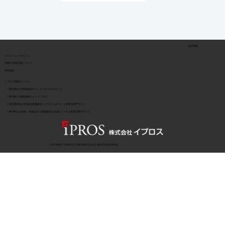
会社情報
​プライバシーポリシー
​情報の外部伝達について
利用規約
イプロス関連サービス
> 製造業向け情報検索サイト イプロスものづくり
> BtoB向け情報検索サイト イプロス
> 製造業特化の用途別課題解決 | イプロスものづくり業界別専門サイト
> BtoB向け | 目的・用途起点で課題解決を支援 | イプロス業界別専門サイト
COPYRIGHT © IPROS CORPORATION ALL RIGHTS RESERVED