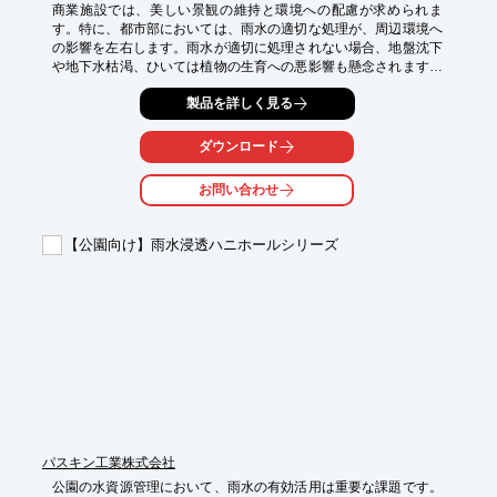
商業施設では、美しい景観の維持と環境への配慮が求められま
す。特に、都市部においては、雨水の適切な処理が、周辺環境へ
の影響を左右します。雨水が適切に処理されない場合、地盤沈下
や地下水枯渇、ひいては植物の生育への悪影響も懸念されます。
ハニホールシリーズは、雨水を効率的に保水し、ゆっくりと地下
製品を詳しく見る
へ還元することで、これらの課題に対応します。

【活用シーン】

ダウンロード
・商業施設の緑地、庭園

・駐車場

お問い合わせ
・遊歩道

【導入の効果】

【公園向け】雨水浸透ハニホールシリーズ
・美しい景観の維持

・環境負荷の低減

・地下水資源の涵養
パスキン工業株式会社
公園の水資源管理において、雨水の有効活用は重要な課題です。