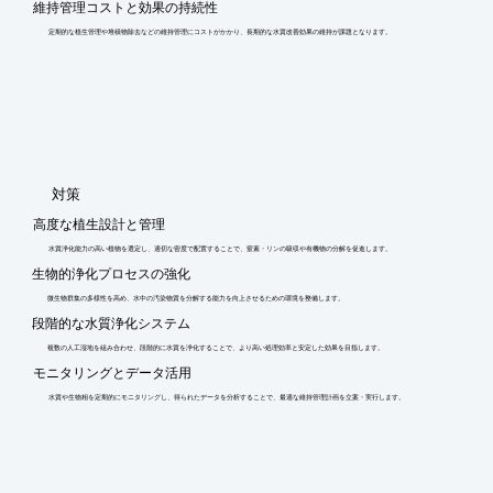
維持管理コストと効果の持続性
定期的な植生管理や堆積物除去などの維持管理にコストがかかり、長期的な水質改善効果の維持が課題となります。
​対策
高度な植生設計と管理
水質浄化能力の高い植物を選定し、適切な密度で配置することで、窒素・リンの吸収や有機物の分解を促進します。
生物的浄化プロセスの強化
微生物群集の多様性を高め、水中の汚染物質を分解する能力を向上させるための環境を整備します。
段階的な水質浄化システム
複数の人工湿地を組み合わせ、段階的に水質を浄化することで、より高い処理効率と安定した効果を目指します。
モニタリングとデータ活用
水質や生物相を定期的にモニタリングし、得られたデータを分析することで、最適な維持管理計画を立案・実行します。