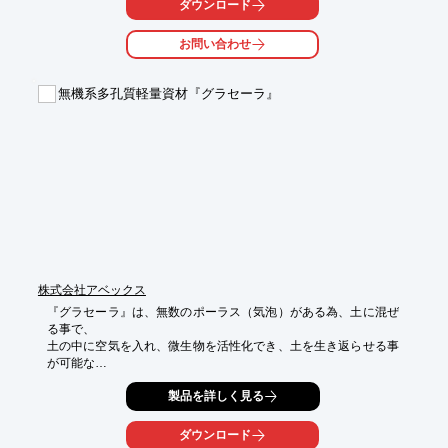
ダウンロード
トウスイポラコン舗装は、降雨の表面排水の抑制、植生・地中生
お問い合わせ
態の改善、

地下水の涵養など、本来自然が持つ水環境に近づける効果が得ら
れます。

無機系多孔質軽量資材『グラセーラ』
【特長】

■舗装体は1×10^-1cm/s以上の透水係数を持つ

■曲げ強度2.5N/mm2を形成

■強度とともに耐摩耗性があり、耐候性にも優れる

■セメント系の白舗装

■用途に応じ洗い流しや着色工法が選択可能

※詳しくはPDF資料をご覧いただくか、お気軽にお問い合わせ下
さい。
株式会社アベックス
『グラセーラ』は、無数のポーラス（気泡）がある為、土に混ぜ
る事で、

土の中に空気を入れ、微生物を活性化でき、土を生き返らせる事
が可能な

無機系多孔質軽量資材です。

製品を詳しく見る
水槽・池などに入れることにより、その水を浄化する事もでき、

雨水活用にも有効的に使用可能。

ダウンロード