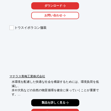
ダウンロード
お問い合わせ
トウスイポラコン舗装
マテラス青梅工業株式会社
水環境を配慮した快適な社会を構築するためには、環境負荷を低
減し、

水や大気などの自然の物質循環を健全に保っていくことが重要で
す。

水は都市内の熱を和らげ、水辺景観により心の安らぎを与えるな
製品を詳しく見る
ど

人の生活環境全般に極めて重要な役割を果たしています。
