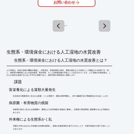
お問い合わせ
○水路・調整池に最適

○三層分離型フィルター

詳しくはお問い合わせ、またはカタログをダウンロードしてくだ
さい。
1 / 1
生態系・環境保全における人工湿地の水質改善
生態系・環境保全における人工湿地の水質改善とは？
人工湿地は、自然の湿地の機能を模倣し、水質浄化、生物多様性の保全、景観の創出などを目的として構築される技術です。特
に、都市部や農村部における排水処理、雨水管理、そして生態系回復の手段として注目されています。人工湿地の水質改善は、こ
れらの目的を達成するために不可欠な要素であり、持続可能な環境保全に貢献します。
​課題
富栄養化による藻類大量発生
生活排水や農業排水に含まれる窒素・リンが原因で、藻類が異常繁殖し、水中の酸素不足や景観悪化を引き起こします。
病原菌・有害物質の残留
未処理の排水に含まれる病原菌や、農薬などの化学物質が湿地内に蓄積し、生態系や周辺環境に悪影響を与える可能性が
あります。
外来種による生態系かく乱
意図せず持ち込まれた外来種が在来種を駆逐し、湿地の生物多様性を低下させることで、水質浄化能力の低下を招くこと
があります。