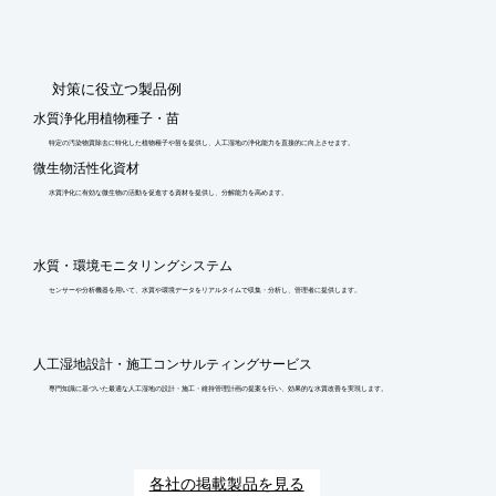
​対策に役立つ製品例
水質浄化用植物種子・苗
特定の汚染物質除去に特化した植物種子や苗を提供し、人工湿地の浄化能力を直接的に向上させます。
微生物活性化資材
水質浄化に有効な微生物の活動を促進する資材を提供し、分解能力を高めます。
水質・環境モニタリングシステム
センサーや分析機器を用いて、水質や環境データをリアルタイムで収集・分析し、管理者に提供します。
人工湿地設計・施工コンサルティングサービス
専門知識に基づいた最適な人工湿地の設計・施工・維持管理計画の提案を行い、効果的な水質改善を実現します。
各社の掲載製品を見る