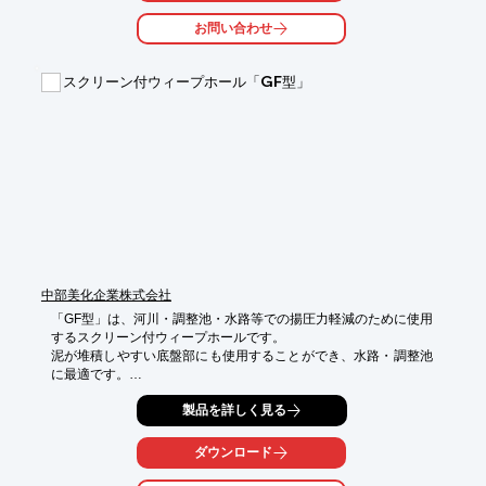
また、高い消臭効果もありますので活性炭の代用品としてもご使
お問い合わせ
用いただけます。

【特長】

スクリーン付ウィープホール「GF型」
■透水・保水・通気性に優れている

■燃えない

■品質が安定

■地球に配慮している

■軽い、比重・吸水が自由自在

※詳しくはPDF資料をご覧いただくか、お気軽にお問い合わせ下
さい。
中部美化企業株式会社
「GF型」は、河川・調整池・水路等での揚圧力軽減のために使用
するスクリーン付ウィープホールです。

泥が堆積しやすい底盤部にも使用することができ、水路・調整池
に最適です。

三層分離型フィルターにより土砂・ゴミの影響を受けにくい構造
製品を詳しく見る
となっています。

現場状況により使い分けが可能です。

ダウンロード
【特徴】

○水路清掃が簡単
