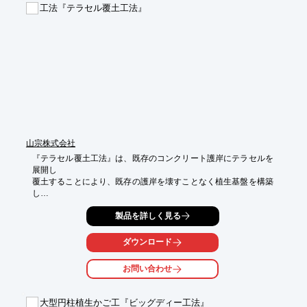
工法『テラセル覆土工法』
山宗株式会社
『テラセル覆土工法』は、既存のコンクリート護岸にテラセルを
展開し

覆土することにより、既存の護岸を壊すことなく植生基盤を構築
し

緑化を安定させることができる工法です。

製品を詳しく見る
護岸の補修・緑化や、のり面の保護・緑化が可能です。

ご要望の際は、お気軽にご相談ください。

ダウンロード
【関連の施工】

お問い合わせ
■植生工

　・張芝またはTN植生シート

■河床部

大型円柱植生かご工『ビッグディー工法』
　・割栗石の充填で河床部の洗掘を防止
