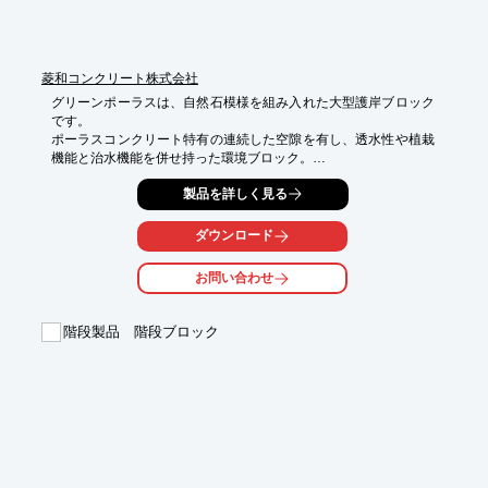
菱和コンクリート株式会社
グリーンポーラスは、自然石模様を組み入れた大型護岸ブロック
です。

ポーラスコンクリート特有の連続した空隙を有し、透水性や植栽
機能と治水機能を併せ持った環境ブロック。

連続空隙率18％～25％のポーラスコンクリートで造ったブロック
製品を詳しく見る
を河川の堤防護岸に用いると、水や空気や土が連続した空隙に入
り込み、ブロック表面と地面とがつながります。

さらに、連続した空隙は水を浄化して地下に浸透させたり、礫間
ダウンロード
浄化する働きをもっています。

植物が生え、虫や小動物がいれば、水際に魚がよって来ます。豊
お問い合わせ
かな自然を守り、丈夫な堤防ができます。

【特徴】

階段製品 階段ブロック
○自然石模様を組み入れた大型護岸ブロック

○ポーラスコンクリートにより成形

○連続空隙を有し、透水性・植栽機能・治水機能を持つ

○護岸構造体としても充分な強度･耐久性を保有

○凹部隙間および合端部の植栽孔には草木を植えることが可能

詳しくはお問い合わせ、またはカタログをダウンロードしてくだ
さい。