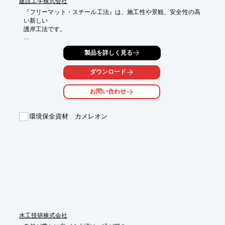
建設工学株式会社
『フリーマット・スチール工法』は、施工性や景観、安全性の高
い新しい

護岸工法です。

枠材となるパネルはスライド式で寸法、パネルの位置を自由に設
製品を詳しく見る
定することが

できるので、曲線部や折れ部の施工も容易。

ダウンロード
伝統工法として評価が高い「粗朶法覆工」を現代風に"耐食鋼板製
フレーム"で

お問い合わせ
甦らせました。

【特長】

環境保全資材 カメレオン
■パネルは軽量で据付・組立が容易

■パネルに強度があるので仮設材が不要

■現場に負担をかけないので大幅な工期短縮が可能

■パネルの天端は、ほとんど表面に露出しないので違和感がない

■天端部に間伐材丸太を取り付けることができ、景観に配慮でき
る

※詳しくはPDF資料をご覧いただくか、お気軽にお問い合わせ下
さい。
水工技研株式会社