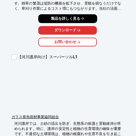
す。雑草の繁茂は堤防の機能を低下させ、景観を損なうだけでな
く、草刈り作業によるコスト増にもつながります。当社の法面緑
化技術は、防草効果と緑化を両立し、これらの課題を解決しま
製品を詳しく見る
す。

【活用シーン】

ダウンロード
・河川堤防の法面

・護岸

お問い合わせ
・水辺の公園

【導入の効果】

【河川護岸向け】スーパーソルL1
・堤防の浸食防止

・草刈り回数の削減によるコスト削減

・美しい景観の維持

・生物多様性の保全
ガラス発泡資材事業協同組合
河川護岸では、土砂の流出を防ぎ、生態系の保護と景観維持が求
められます。特に、護岸の安定性と植物の生育環境の確保が重要
です。不適切な土壌環境は、植物の根腐れや生育不良を引き起こ