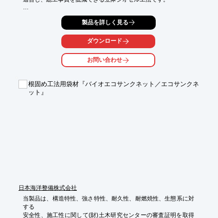
耐久性に優れた高密度ポリエチレン(HDPE)板を高周波で連続し
製品を詳しく見る
た

立体ハニカム状に圧着した“ジオセル”製品で、セル構造に充填材
を

ダウンロード
詰めることにより強度のある構造体となります。

お問い合わせ
また、軽量でフレキシブルなため施工が容易で、法面の保護、河
川の護岸、

路盤の支持力向上擁壁工等、様々な用途で効果を発揮します。

根固め工法用袋材『バイオエコサンクネット／エコサンクネ
ット』
【特長】

■軽量・コンパクト

■簡単施工

■フレキシブル構造、多種多様な充填材料

■在来種による緑化が図れる

■幅広い適用工種

※詳しくはPDF資料をご覧いただくか、お気軽にお問い合わせく
ださい。
日本海洋整備株式会社
当製品は、構造特性、強さ特性、耐久性、耐燃焼性、生態系に対
する

安全性、施工性に関して(財)土木研究センターの審査証明を取得