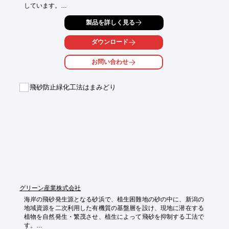
しています。

「エコサンクネット」は、河川・海岸護岸の根固め工、河岸等の
製品を詳しく見る
緑化工、

河川・海岸護岸工、橋脚等の根固め工、および緊急時の水防資材
ダウンロード
として

多目的に利用可能。

お問い合わせ
「バイオエコサンクネット」は、網地に植物由来原料を使用した
環境配慮型の

飛砂防止緑化工法はまみどり
製品で、温室効果ガス抑制、石油資源の節約に効果があります。

【特長】

■環境に配慮

■良好な環境を促進

■質量調整が容易

■工期が短縮できる

■専門的な施工技術は不要

■軟弱地盤にも対応

※詳しくはPDF資料をご覧いただくか、お気軽にお問い合わせ下
さい。
グリーン産業株式会社
海岸の飛砂発生源となる砂浜で、植生困難地の砂の中に、新潟の
地域資源を二次利用した有機質の基盤層を設け、現地に潜在する
植物を自然発生・繁茂させ、植生によって飛砂を抑制する工法で
す。
