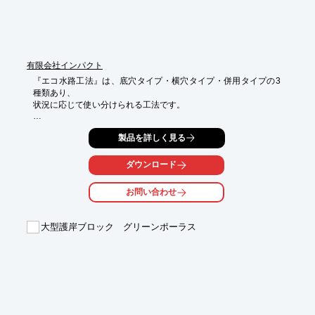
　選定することができる

■再生素材を60％以上使用しており、資源の消費が抑制され、

　環境への負荷が少ないため循環型社会へ寄与

■袋体の形状が円錐形である為、底部中央で網地が束になり荷重
が均等に掛かる形状

有限会社インパクト
※詳しくはPDF資料をご覧いただくか、お気軽にお問い合わせ下
『エコ水路工法』は、底穴タイプ・横穴タイプ・併用タイプの3
さい。
種類あり、

状況に応じて使い分けられる工法です。

底穴タイプは、水路底に砂礫や水を溜めて、カニやドジョウなど
製品を詳しく見る
の

底生生物の生息場所を提供。横穴タイプは静水域を設けること
で、

ダウンロード
稚魚や小型淡水魚の生息、退避場所を確保します。

お問い合わせ
また、併用タイプは前記2タイプを併せたものです。水路本体は

従来品をそのまま使用するので、経済的にしかも簡単に

「多機能型環境水路」が設置できます。

大型護岸ブロック グリーンポーラス
【特長】

■20cm深い従来水路をそのまま使用

■間詰ブロックで出入り口を確保

■小動物の昇降用スロープ(ソフトスロープ)

※詳しくはPDFをダウンロードしていただくか、お気軽にお問い
合わせください。