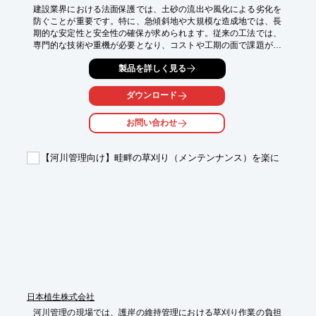
建設業界における法面保護では、土砂の流出や風化による劣化を
防ぐことが重要です。特に、急傾斜地や大規模な造成地では、長
期的な安定性と安全性の確保が求められます。従来の工法では、
専門的な技術や重機が必要となり、コストや工期の面で課題があ
りました。当社の水で固まる土木シートは、誰でも簡単に施工で
製品を詳しく見る
き、法面の保護と安定化を実現します。

【活用シーン】

ダウンロード
・急傾斜地の法面保護

・造成地の土砂流出防止

お問い合わせ
・河川護岸の補強

・公園や緑地の造成

【河川管理向け】畦畔の草刈り（メンテンナンス）を楽に
【導入の効果】

・専門技術や重機が不要になり、施工コストを削減

・短工期で施工が可能

・長期的な風化侵食防止効果を発揮

・環境負荷の低減に貢献
日本植生株式会社
河川管理の現場では、護岸の維持管理における草刈り作業の負担