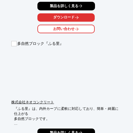
客土が地盤と連続するため植物には充分な水分が補給され根も定
製品を詳しく見る
着します。

また、繁茂した草木がブロック面を覆いかくし、自然の景観を創
ダウンロード
出。

積み重ねることで、議石間の空洞が魚介類の生息場所、産卵場所
お問い合わせ
になります。

【用途】

多自然ブロック『ふる里』
■河川・ダム・遊水池などの護岸工

■道路などの法面保護工

■風致地区、公園などの修景法面工

※詳しくはPDFをダウンロードしていただくか、お気軽にお問い
合わせください。
株式会社ネオコンクリート
『ふる里』は、内外カーブに柔軟に対応しており、簡単・綺麗に
仕上がる

多自然ブロックです。

空積み、練積みでも施工可能。

製品を詳しく見る
法面勾配変化区間に対しても多様に捻じれて施工も容易です。
