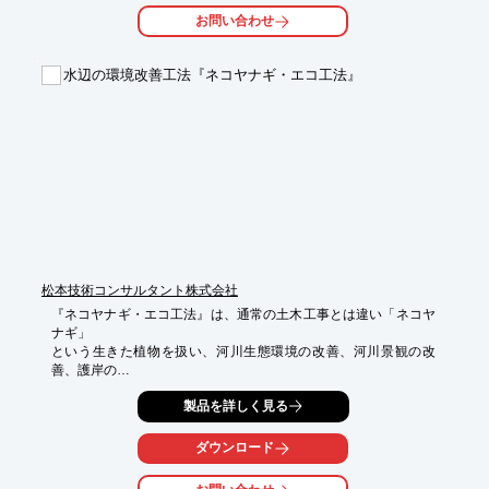
可能です。

お問い合わせ
【特長】

■水平積による施工性向上

水辺の環境改善工法『ネコヤナギ・エコ工法』
■施工の安全性確保が可能

■多様性のある環境創出が可能

■壁体重量は従来のブロック積工以上

■壁面植生部の幅が最大20mmで、胴込材が流出しない

※詳しくはPDF資料をご覧いただくか、お気軽にお問い合わせ下
さい。
松本技術コンサルタント株式会社
『ネコヤナギ・エコ工法』は、通常の土木工事とは違い「ネコヤ
ナギ」

という生きた植物を扱い、河川生態環境の改善、河川景観の改
善、護岸の

安全性向上、緑化促進によるCO2削減効果などの複合的な環境改
製品を詳しく見る
善を

可能とした工法です。

ダウンロード
「河川改修工事で、既設護岸ブロックを残したいが水際の環境対
策を
