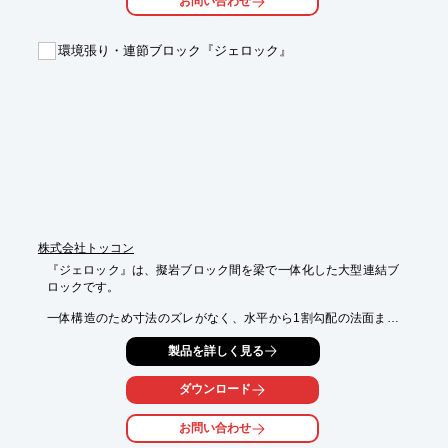
お問い合わせ
考えたい」や「護岸前面の流速の軽減」などでお困りの際はぜひ
ご相談下さい。

環境張り・連節ブロック『ジェロック』
【特長】

■特許取得(第4313837)

■河川の景観修復

■魚類への餌場の提供

■水生生物の生息場所と隠れ家の提供

※詳しくはPDFをダウンロードして頂くか、お気軽にお問い合わ
せ下さい。
株式会社トッコン
『ジェロック』は、擬岩ブロック間を梁で一体化した大型連結ブ
ロックです。

一体構造のため寸法のズレがなく、水平から1割勾配の法面まで
使用でき、

製品を詳しく見る
空隙率が大きいため植物の根が張りやすく、間詰土砂が流出しに
くい

凹凸形状により植生・緑化に適しています。

ダウンロード
また、変化に富んだ擬岩の配置によってより自然な景観を創り出
お問い合わせ
します。
