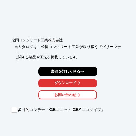
松岡コンクリート工業株式会社
当カタログは、松岡コンクリート工業が取り扱う『グリーンデ
コ』

に関する製品や工法を掲載しています。

多自然型（滑面タイプ）の「グリーンデコII」をはじめ、

製品を詳しく見る
「グリーンデコIII（間詰タイプ）」などをラインアップ。

その他、従来型連節ブロックを再利用し、棚ブロックと組み合わ
ダウンロード
せて

覆土することにより、植生による環境護岸を構築する

お問い合わせ
棚ブロック工法についてもご紹介しています。

【掲載内容（抜粋）】

多目的コンテナ『GBユニット GBYエコタイプ』
■グリーンデコ

■グリーンデコII

■グリーンデコIV

■棚ブロック工法

■護岸基礎工・保護工ブロック
