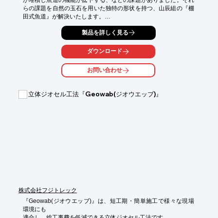
らの課題を自然の玉石を用いた独特の形状を持つ、山辰組の『棚
田式魚道』が解決いたします。

棚田式魚道のご説明や魚道設計（図面作成、数量計算書作成等）
製品を詳しく見る
のご相談、ご提案、お手伝いも行っておりますので、お気軽にお
問い合わせ下さい。

ダウンロード
【導入事例】

■工事名：平成１１年度　根尾川唐栗護岸工事

お問い合わせ
■施工場所：根尾川（岐阜県揖斐郡大野町更地　地先）

■施工写真：本ページの施工写真をご覧ください

立体ジオセル工法『Geowab(ジオウエッブ)』
【『棚田式魚道』が選ばれるポイント】

■180度どこからでも遡上できるから、魚の滞留を防ぎます。

■魚道内部に土砂が堆積しないメンテナンス・フリー構造です。

■水位の増減に対応できる、独自の構造により減水時には床固直
下の集水溝から呼び水を流下させます。

■棚田式魚道ブロックとして、コンクリート二次製品化を実現し
たことで、魚道として安定した品質と簡易な施工を実現しまし
た。

※詳細はお問い合わせ頂くか、カタログをダウンロードしてご覧
下さい
株式会社フジトレック
『Geowab(ジオウエッブ)』は、短工期・簡単施工で様々な現場
環境にも

適合し、総工事費を低減できる立体ジオセル工法です。
