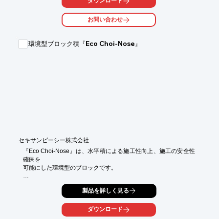
ダウンロード
お問い合わせ
環境型ブロック積『Eco Choi-Nose』
セキサンピーシー株式会社
『Eco Choi-Nose』は、水平積による施工性向上、施工の安全性
確保を

可能にした環境型のブロックです。

5分・3分勾配水平積の形状で、施工性・安全性に優れており、

製品を詳しく見る
基礎ブロックの使用により更に施工性が向上します。

また、製品は護岸の安全性を確保した上で、多様性のある環境創
ダウンロード
出が
