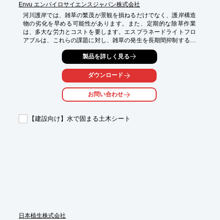
Envu エンバイロサイエンスジャパン株式会社
河川護岸では、雑草の繁茂が景観を損ねるだけでなく、護岸構造
物の劣化を早める可能性があります。また、定期的な除草作業
は、多大な労力とコストを要します。エスプラネードライトフロ
アブルは、これらの課題に対し、雑草の発生を長期間抑制するこ
とで、護岸の維持管理を効率化します。

製品を詳しく見る
【活用シーン】

・河川護岸

ダウンロード
・法面

・堤防

お問い合わせ
【導入の効果】

・雑草の発生を抑制し、景観を維持

【建設向け】水で固まる土木シート
・除草作業の回数を減らし、コストを削減

・護岸構造物の保護

【国土交通省 新技術情報提供システムNETIS登録】

・ＮＥＴＩＳ登録番号「ＫＴ－２００１１４－Ａ」

・新技術名称

　エスプラネードライトフロアブル施用による刈取りゼロを実現
する除草技術
日本植生株式会社