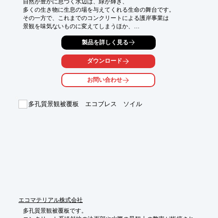
自然が豊かに息づく水辺は、緑が輝き、

多くの生き物に生息の場を与えてくれる生命の舞台です。

その一方で、これまでのコンクリートによる護岸事業は

景観を味気ないものに変えてしまうほか、

植物や動物などを含む生態系にも悪影響を与えるものでした。

製品を詳しく見る
水工技研株式会社は水辺の護岸と自然環境の保護の両立を目指し
て

「環境保全資材カメレオン」を開発しました。

ダウンロード
生命の源“水”に満ちた惑星「地球」に生きる、私たちとかけがえ
のない自然のために、

お問い合わせ
安全で美しい水辺環境の創造に貢献しています。
多孔質景観被覆板 エコブレス ソイル
エコマテリアル株式会社
多孔質景観被覆板です。
