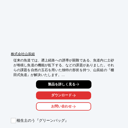
3.パネル4枚で構成されており、6面体と比べて組立が容易

4.大型土のうを中詰め袋として使用することで中詰め作業を省力
化

5.吊上げ専用金具が不要で、ワイヤーのみでの移設と設置が簡単
にできる。

工事も承っております。お気軽にご相談下さい。
株式会社山辰組
従来の魚道では、遡上経路への誘導が困難である、魚道内に土砂
が堆積し魚道の機能が低下する、などの課題がありました。それ
らの課題を自然の玉石を用いた独特の形状を持つ、山辰組の『棚
田式魚道』が解決いたします。

棚田式魚道のご説明や魚道設計（図面作成、数量計算書作成等）
製品を詳しく見る
のご相談、ご提案、お手伝いも行っておりますので、お気軽にお
問い合わせ下さい。

ダウンロード
【導入事例】

■工事名：平成12年度 牧田川13号床固棚田式魚道設置工事

お問い合わせ
■施工場所：牧田川（岐阜県）

■施工写真：本ページの施工写真をご覧ください

植生土のう『グリーンバッグ』
【『棚田式魚道』が選ばれるポイント】

■180度どこからでも遡上できるから、魚の滞留を防ぎます。
