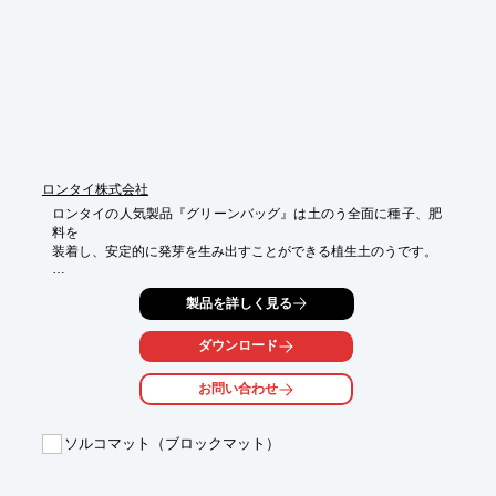
■魚道内部に土砂が堆積しないメンテナンス・フリー構造です。

■水位の増減に対応できる、独自の構造により減水時には床固直
下の集水溝から呼び水を流下させます。

■棚田式魚道ブロックとして、コンクリート二次製品化を実現し
たことで、魚道として安定した品質と簡易な施工を実現しまし
た。

※詳細はお問い合わせ頂くか、カタログをダウンロードしてご覧
下さい
ロンタイ株式会社
ロンタイの人気製品『グリーンバッグ』は土のう全面に種子、肥
料を

装着し、安定的に発芽を生み出すことができる植生土のうです。

【特徴】

製品を詳しく見る
■種子・肥料を全面装着

■表裏を気にせず施工可能

■1梱包：100枚

ダウンロード
■現場発生土を充填

■リーズナブル

お問い合わせ
■積み方を工夫することで

　様々な現場で活用可能

ソルコマット（ブロックマット）
袋詰め→積み上げ→釘打ち→水平運搬と簡単な作業で施工できま
す。
