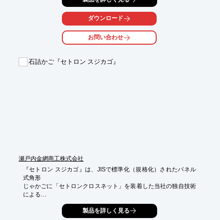
また、ブロック間の隙間からは自然植生の回復が図れ、

ダウンロード
水際では水中生物の生息空間として機能します。

お問い合わせ
【特長】

■施工勾配に対応して3分用、5分用をご用意

■生コンの打設・硬化・養生等の作業や管理が不要

石詰かご『セトロン スジカゴ』
■工期が大幅に短縮

■空積み直高5.0mまで積上げ可能

■R天端ブロック使用で「天端エッジ」がやわらぐ　など

※詳しくはPDFをダウンロードして頂くか、お気軽にお問合せく
ださい。
瀬戸内金網商工株式会社
『セトロン スジカゴ』は、JISで標準化（規格化）されたパネル
式角形

じゃかごに「セトロンクロスネット」を装着した当社の独自技術
による

特殊構造の石詰かごです。

製品を詳しく見る
詰石のみならず、現地発生土砂を有効に活用し、経費を削減でき