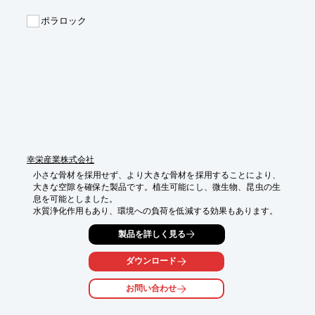
【特長】

ポラロック
■強固な連結構造

■確実な割り付けが可能

■効果的な緑化が可能

■景観との調和が可能

※詳しくはPDF資料をご覧いただくか、お気軽にお問い合わせ下
さい。
幸栄産業株式会社
小さな骨材を採用せず、より大きな骨材を採用することにより、
大きな空隙を確保た製品です。植生可能にし、微生物、昆虫の生
息を可能としました。

水質浄化作用もあり、環境への負荷を低減する効果もあります。
製品を詳しく見る
ダウンロード
お問い合わせ