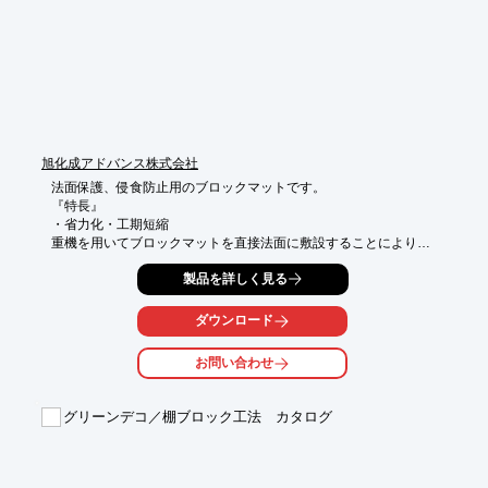
法面崩壊部分の埋め戻し、鉄塔の保護、草生水路等、

積み方を工夫することで様々な現場で活用できます！ 

下にスクロールしていただくと、

カタログ、施工事例集、施工方法等の資料が

ございますのでぜひダウンロードを！

‐‐‐‐‐‐‐‐‐‐‐‐‐‐‐‐‐‐‐‐‐‐‐‐‐‐‐‐‐‐‐‐‐‐‐‐‐‐‐‐‐‐‐‐‐‐‐‐‐‐‐‐‐‐‐‐‐‐‐‐‐‐‐‐‐‐‐‐‐

ロンタイでは施工現場の法面調査を無料で行っております。

旭化成アドバンス株式会社
詳しくはお近くの支店・営業所にお問い合わせ下さい。

‐‐‐‐‐‐‐‐‐‐‐‐‐‐‐‐‐‐‐‐‐‐‐‐‐‐‐‐‐‐‐‐‐‐‐‐‐‐‐‐‐‐‐‐‐‐‐‐‐‐‐‐‐‐‐‐‐‐‐‐‐‐‐‐‐‐‐‐‐‐
法面保護、侵食防止用のブロックマットです。

『特長』

・省力化・工期短縮

重機を用いてブロックマットを直接法面に敷設することにより、

一度に大きな面積を被覆することができるので、施工の省力化と
製品を詳しく見る
工期の短縮を図ることができます。 

・透水性

ソルコブロックには開孔部があり、またフィルタークロスは網目
ダウンロード
状になっているため、

透水性に非常にすぐれています。
お問い合わせ
グリーンデコ／棚ブロック工法 カタログ