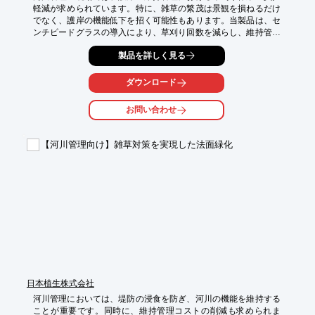
軽減が求められています。特に、雑草の繁茂は景観を損ねるだけ
でなく、護岸の機能低下を招く可能性もあります。当製品は、セ
ンチピードグラスの導入により、草刈り回数を減らし、維持管理
を容易にします。

製品を詳しく見る
【活用シーン】

・河川護岸

ダウンロード
・畦畔

・法面

お問い合わせ
【導入の効果】

・草刈り回数の削減

【河川管理向け】雑草対策を実現した法面緑化
・維持管理コストの削減

・景観の向上
日本植生株式会社
河川管理においては、堤防の浸食を防ぎ、河川の機能を維持する
ことが重要です。同時に、維持管理コストの削減も求められま