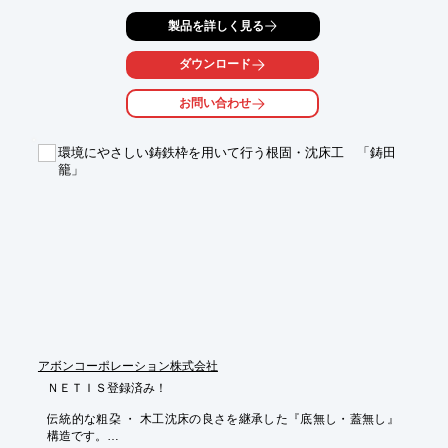
（その他の特長）単純な工程で機械施工が可能／従来は外部から
製品を詳しく見る
植物苗（外来種を含む）を持ち込み植栽する手法が多いのに対
し、本工法は地域植生を生かす遺伝子撹乱の影響が少ない手法／
ダウンロード
柵や垣類などの地上構造物の設置が不要／構造物に比べ長期的効
果
お問い合わせ
環境にやさしい鋳鉄枠を用いて行う根固・沈床工 「鋳田
籠」
アボンコーポレーション株式会社
ＮＥＴＩＳ登録済み！

伝統的な粗朶 ・ 木工沈床の良さを継承した『底無し・蓋無し』
構造です。
