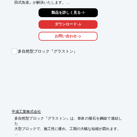
田式魚道』が解決いたします。

棚田式魚道のご説明や魚道設計（図面作成、数量計算書作成等）
製品を詳しく見る
のご相談、ご提案、お手伝いも行っておりますので、お気軽にお
問い合わせ下さい。

ダウンロード
【導入事例】

■工事名：第総流防河２号 公共 総合流域防災（河川環境事業）工
お問い合わせ
事

■施工場所：飛鳥川（岐阜県）

■施工写真：本ページの施工写真をご覧ください

多自然型ブロック『グラストン』
【『棚田式魚道』が選ばれるポイント】

■180度どこからでも遡上できるから、魚の滞留を防ぎます。

■魚道内部に土砂が堆積しないメンテナンス・フリー構造です。

■水位の増減に対応できる、独自の構造により減水時には床固直
下の集水溝から呼び水を流下させます。

■棚田式魚道ブロックとして、コンクリート二次製品化を実現し
たことで、魚道として安定した品質と簡易な施工を実現しまし
た。

※詳細はお問い合わせ頂くか、カタログをダウンロードしてご覧
下さい
平成工業株式会社
多自然型ブロック『グラストン』は、単体の擬石を鋼線で連結し
た

大型ブロックで、施工性に優れ、工期の大幅な短縮が図れます。
