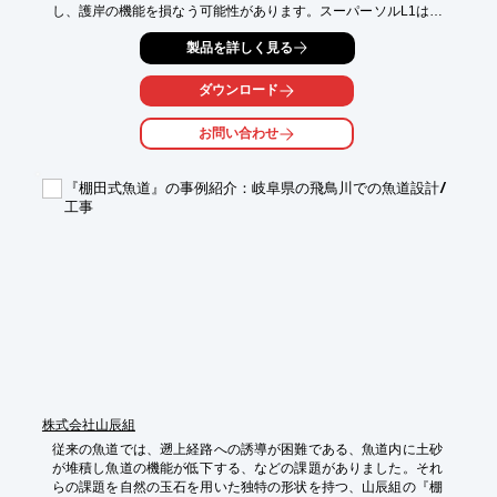
し、護岸の機能を損なう可能性があります。スーパーソルL1は、
軽量で水はけと通気性に優れ、植物の生育を促進する土壌改良材
製品を詳しく見る
として、護岸の緑化に貢献します。

【活用シーン】

ダウンロード
・護岸の法面緑化

・水際の植栽基盤

お問い合わせ
・根腐れ防止のための排水層

【導入の効果】

『棚田式魚道』の事例紹介：岐阜県の飛鳥川での魚道設計/
・軽量性により、護岸への負担を軽減

工事
・優れた排水性と通気性で、植物の生育を促進

・長期的な護岸の安定性と景観維持に貢献
株式会社山辰組
従来の魚道では、遡上経路への誘導が困難である、魚道内に土砂
が堆積し魚道の機能が低下する、などの課題がありました。それ
らの課題を自然の玉石を用いた独特の形状を持つ、山辰組の『棚