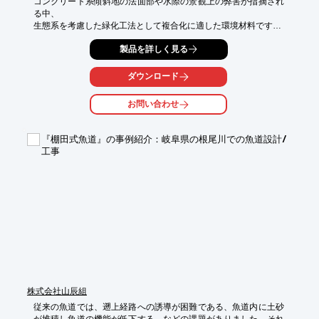
コンクリート系傾斜地の法面部や水際の景観上の弊害が指摘され
る中、

生態系を考慮した緑化工法として複合化に適した環境材料です。

【特徴】

製品を詳しく見る
○間地ブロックの面板、水際部の複合材、質景観被覆板として自
由な設計が可能です。

ダウンロード
○サイズ・意匠はオリジナル対応します。

お問い合わせ
●その他の機能や詳細については、カタログをダウンロードして
ください。
『棚田式魚道』の事例紹介：岐阜県の根尾川での魚道設計/
工事
株式会社山辰組
従来の魚道では、遡上経路への誘導が困難である、魚道内に土砂
が堆積し魚道の機能が低下する、などの課題がありました。それ