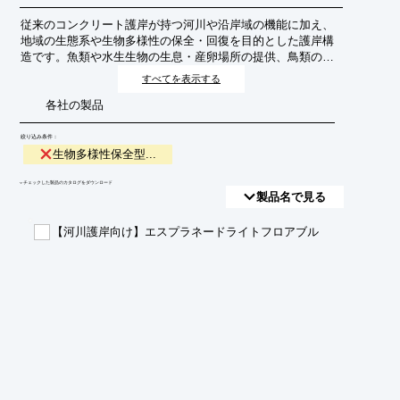
従来のコンクリート護岸が持つ河川や沿岸域の機能に加え、
地域の生態系や生物多様性の保全・回復を目的とした護岸構
造です。魚類や水生生物の生息・産卵場所の提供、鳥類の営
巣環境の創出、植物の生育空間の確保などを通じて、自然環
すべてを表示する
境との共生を目指します。
各社の製品
絞り込み条件：
生物多様性保全型...
​▼チェックした製品のカタログをダウンロード
製品名で見る
【河川護岸向け】エスプラネードライトフロアブル