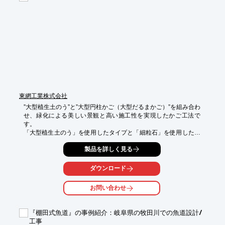
※詳しくはPDFをダウンロードして頂くか、お気軽にお問合せく
ださい。
東網工業株式会社
”大型植生土のう”と”大型円柱かご（大型だるまかご）”を組み合わ
せ、緑化による美しい景観と高い施工性を実現したかご工法で
す。

「大型植生土のう」を使用したタイプと「細粒石」を使用したタ
イプ、「径の大きな石」を使用したタイプの3種類があります。

製品を詳しく見る
Gタイプ（植生用）・・・大型植生土のうを使用したタイプ

Dタイプ（細粒石用）・・・細粒石を使用したタイプ

ダウンロード
Sタイプ（石詰用）・・・径の大きな石を使用したタイプ

お問い合わせ
【特徴】

1.専用の連結金具で連結が可能

・大型土のうの連結一体化と緑化が同時にできる。

『棚田式魚道』の事例紹介：岐阜県の牧田川での魚道設計/
工事
2.円柱形のため曲線上での設置が容易（山切り作業を省略）
