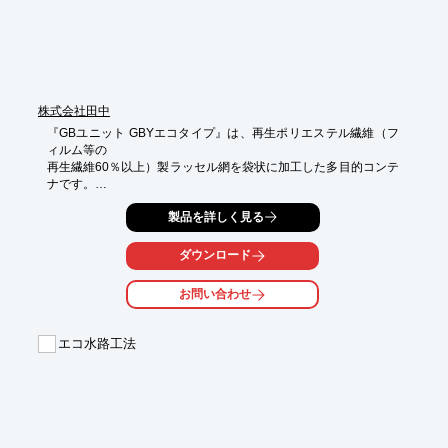
※詳しくはPDF資料をご覧いただくか、お気軽にお問い合わせ下
さい。
株式会社田中
『GBユニット GBYエコタイプ』は、再生ポリエステル繊維（フ
ィルム等の

再生繊維60％以上）製ラッセル網を袋状に加工した多目的コンテ
ナです。

この袋材に玉石や割栗石、砕石、コンクリート塊などを現地にて
製品を詳しく見る
充填し、

河川護岸の根固め工および天端保護工、法面保護工、橋脚などの
ダウンロード
洗掘防止工、

海岸での波の影響が小さい箇所における根固め工、緊急対策用の
お問い合わせ
水防資材などに

使用する材料です。

エコ水路工法
袋に使用しているラッセル網はすべて2重で、中詰め材充填前の
袋材の形状は、

底部が縛られた円錐形です。

【特長】

■網地色はモスグリーン(GR型)と黒(BR型)があり、景観に合わせ
た色を
