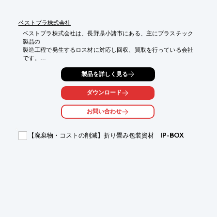
※詳しくはPDFをダウンロードして頂くか、お気軽にお問合せく
ださい。
ベストプラ株式会社
ベストプラ株式会社は、長野県小諸市にある、主にプラスチック
製品の

製造工程で発生するロス材に対応し回収、買取を行っている会社
です。

1日、最大10トンの粉砕。さまざまな品目を扱うリサイクル設備
製品を詳しく見る
が充実

しています。毎月、粉砕加工最大300トン・再生原料加工最大
ダウンロード
300トン自社

工場内で加工・生産が可能です。

お問い合わせ
当社では長野・山梨・群馬・埼玉・新潟・栃木を中心にルート回
収を行い、

【廃棄物・コストの削減】折り畳み包装資材 IP-BOX
小ロットでも回収が可能です。またその他地域につきましても、
提携協力

会社、運送会社を通じて全国回収も対応致します。

お気軽にお問い合わせ下さい。

【事業内容】

■プラスチックリサイクル工場（有価物のみ扱う）

　・プラスチック再生原料販売（溶融固化機使用）

　・プラスチック原料・製品の再生加工（粉砕機使用）

　・自社4ｔトラックにて引取回収
