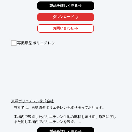
オンラインでマッチング。品質にばらつきのある再生プラスチッ
製品を詳しく見る
クも、

第三者の検査機関が査定するので安心。

ダウンロード
また、資源を無駄にしない、循環型社会の実現に貢献いたしま
す。

お問い合わせ
【メリット】

■売りたい企業

再循環型ポリエチレン
　・効率的に原料を売ることができる

　・遊休設備の有効活用ができる

■買いたい企業

　・探している原料・設備が見つかりやすい

　・低コストで原料・設備を調達できる　など

※詳しくはPDFをダウンロードしていただくか、お気軽にお問い
合わせください。
東洋ポリエチレン株式会社
当社では、再循環型ポリエチレンを取り扱っております。

工場内で製造したポリエチレン生地の廃材を練り直し原料に戻し

また同じ工場内でポリエチレンを製造。

ヴァージン原料と混ぜ合わせながら製造する為、ポリエチレンと
製品を詳しく見る