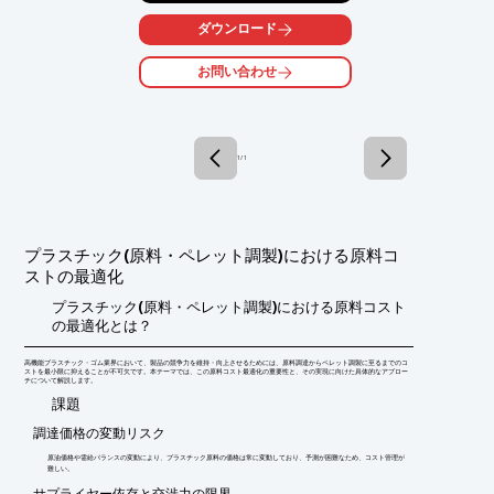
また、完璧なストレッチ加工を施しているので、ウェーブがあり
ダウンロード
ません。

お問い合わせ
さらに、丸形をはじめ、正方形、ドーナツ形、楕円形などの様々
な機会に

合わせた製品を取り揃えております。

【特長】

1 / 1
■能率がアップ

■低価格でお届け

■ウェーブが全くない

■豊富な品揃え

プラスチック(原料・ペレット調製)における原料コ
※詳しくはカタログをご覧頂くか、お気軽にお問い合わせ下さ
ストの最適化
い。
プラスチック(原料・ペレット調製)における原料コスト
の最適化とは？
高機能プラスチック・ゴム業界において、製品の競争力を維持・向上させるためには、原料調達からペレット調製に至るまでのコ
ストを最小限に抑えることが不可欠です。本テーマでは、この原料コスト最適化の重要性と、その実現に向けた具体的なアプロー
チについて解説します。
​課題
調達価格の変動リスク
原油価格や需給バランスの変動により、プラスチック原料の価格は常に変動しており、予測が困難なため、コスト管理が
難しい。
サプライヤー依存と交渉力の限界