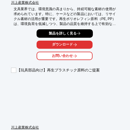
川上産業株式会社
文具業界では、環境意識の高まりから、持続可能な素材の使用が
求められています。特に、ケースなどの製品においては、リサイ
クル素材の活用が重要です。再生ポリオレフィン原料（PE, PP）
は、環境負荷を低減しつつ、製品の品質を維持する上で有効な選
択肢となります。当社では、20年以上にわたり再生プラスチック
製品を詳しく見る
原料を扱い、お客様の仕様に合わせた再生原料を提供していま
す。

ダウンロード
【活用シーン】

・文具ケース

お問い合わせ
・筆箱

・ファイルケース

【玩具部品向け】再生プラスチック原料のご提案
【導入の効果】

・環境負荷の低減

・企業のCSR向上

・リサイクル素材の活用によるコスト削減の可能性
川上産業株式会社