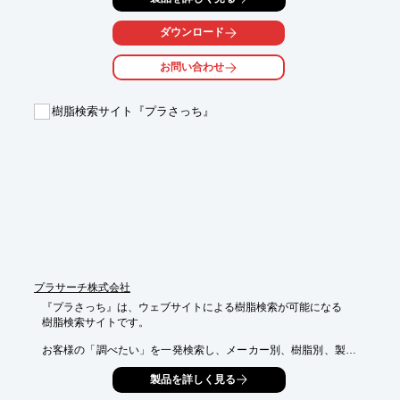
しての

機能性を保ちながら最大50％再生原料を使用することができ、

ダウンロード
さらにコスト面も抑制することが可能です。

お問い合わせ
【ラインアップ】

■PE袋

■OPP袋

樹脂検索サイト『プラさっち』
■巾着袋

■ショルダーバック

■レジ袋　など

※詳しくはPDFをダウンロードしていただくか、お気軽にお問い
合わせください。
プラサーチ株式会社
『プラさっち』は、ウェブサイトによる樹脂検索が可能になる

樹脂検索サイトです。

お客様の「調べたい」を一発検索し、メーカー別、樹脂別、製品
別、

製品を詳しく見る
グレード別、物性別によるWEB検索が可能。
