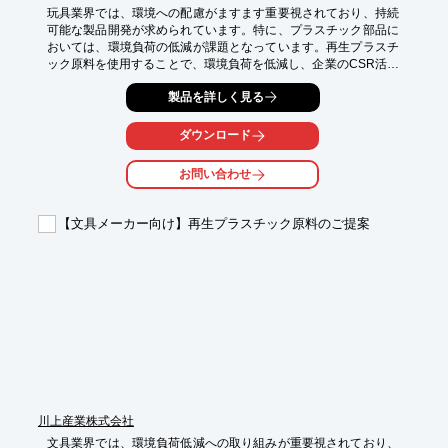
玩具業界では、環境への配慮がますます重要視されており、持続
可能な製品開発が求められています。特に、プラスチック部品に
おいては、環境負荷の低減が課題となっています。再生プラスチ
ック原料を使用することで、環境負荷を低減し、企業のCSR活動
を推進することができます。当社では、お客様のニーズに合わせ
製品を詳しく見る
た再生原料をご提供し、玩具部品の製造をサポートします。

【活用シーン】

ダウンロード
・玩具メーカー

・プラスチック部品製造メーカー

お問い合わせ
・環境配慮型製品を求める企業

【導入の効果】

【文具メーカー向け】再生プラスチック原料のご提案
・環境負荷の低減

・企業のCSR向上

・持続可能な製品開発の実現
川上産業株式会社
文具業界では、環境負荷低減への取り組みが重要視されており、