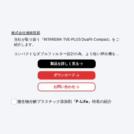
■500gから可能な小口調色で無駄をなくしお客様のコストダウン
に協力

※詳しくはPDFをダウンロードしていただくか、お気軽にお問い
合わせください。
株式会社湘南貿易
当社が取り扱う『INTAREMA TVE-PLUS DuaFil Compact』をご
紹介します。

コンパクトなダブルフィルター設計の為、より短い押出機を実
現。

製品を詳しく見る
素材の高分子を保存し処理できます。

メルトポンプは用途に合わせてカスタム設計可能です。また、新
ダウンロード
製品に

おいてもバージン材料から再生ペレットへ置き換えができます。

お問い合わせ
【特長】

■素材の高分子を保存し処理可能

微生物分解プラスチック添加剤『P-Life』特長の紹介
■コンパクトなダブルフィルター設計

■より短い押出機の実現

■大幅な省エネルギーの実現

■メルトポンプを使用

※詳しくはPDF資料をご覧いただくか、お気軽にお問い合わせ下
さい。