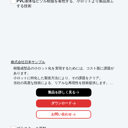
PVC液体塩ビゾル樹脂を着色する、小ロットより製品加工
する技術
株式会社日本サンプル
樹脂成型品の小ロット化を実現するためには、コスト面に課題が
あります。

小ロットに特化した製造方法により、その課題をクリア。

当社の高度な技術による、リアルな再現性を技術提供します。

■展示用食品サンプル会社ならではの、繊細な色表現が可能

製品を詳しく見る
■ロット、数量の縛りを特に設けないので必要な分だけ着色が出
来る

ダウンロード
■色の再現性が高い

■展示用食品サンプル製造ノウハウを活かし希望の色をリアルに
お問い合わせ
再現できる

※詳しくはPDFをダウンロードしていただくか、お気軽にお問い