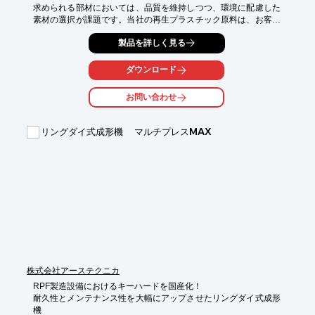
求められる部材においては、品質を維持しつつ、環境に配慮した
素材の選択が課題です。当社の再生プラスチック原料は、お客様
のニーズに合わせて樹脂の種類、月間使用量、MFR、荷姿、用途
製品を詳しく見る
などを考慮し、最適な原料をご提案します。

【活用シーン】

ダウンロード
・家具のフレーム

・棚板

お問い合わせ
・引き出し

・その他、成型可能な部材

リングダイ式成形機 マルチプレスMAX
【導入の効果】

・環境負荷の低減

・CO2排出量の削減

・企業のCSR向上

・コスト削減の可能性
株式会社アーステクニカ
RPF製造設備におけるキーハードを国産化！

耐久性とメンテナンス性を大幅にアップさせたリングダイ式成形
機
