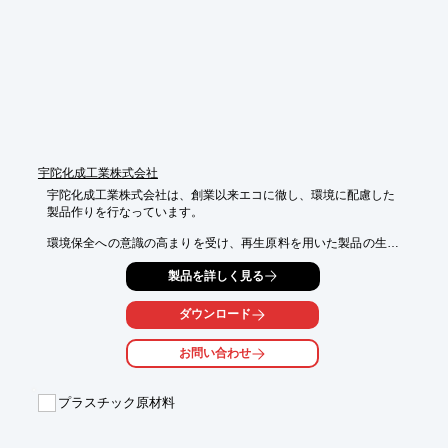
下さい。
宇陀化成工業株式会社
宇陀化成工業株式会社は、創業以来エコに徹し、環境に配慮した

製品作りを行なっています。

環境保全への意識の高まりを受け、再生原料を用いた製品の生産
は

製品を詳しく見る
年々増加傾向にあります。当社では、再生原料を100％用い、

安定した品質の製品を安定供給できることが強みです。

ダウンロード
これからも、お客様に信頼の品質をお届けできる企業として

邁進しつづけます。

お問い合わせ
【取扱製品】

■シート製品

プラスチック原材料
■大型袋

■その他包装資材

■ごみ収集袋
