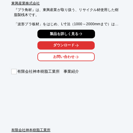
東興産業株式会社
『プラ角材』は、東興産業が取り扱う、リサイクル材使用した樹
脂製桟木です。

「波形プラ板材」をはじめ、L寸法（1000～2000mmまで）は、
必要に応じて

製品を詳しく見る
カット対応可能な「プラ角材」などをラインアップしておりま
す。

ダウンロード
当社では今後とも、より付加価値の高い製品作りを通じて、

お客様各位の製品開発、 コストダウンに貢献させていただく所存
お問い合わせ
です。

【ラインアップ】

有限会社神本樹脂工業所 事業紹介
■波形プラ板材

■プラ角材

■プラ角材（サイコロ）

※詳しくはPDF資料をご覧いただくか、お気軽にお問い合わせ下
さい。
有限会社神本樹脂工業所