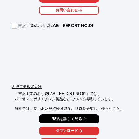
今までの製品にはなかった新たなものをお客様と共に考え、もの
づくりに

お問い合わせ
貢献してまいります。

【特長】

吉沢工業のポリ袋LAB REPORT NO.01
■用途や必要な物性条件から適切な樹脂や添加剤の選定

■ご希望に沿った製品開発が可能

■高性能でありながら、リーズナブルな製品をご提供

※詳しくはPDF資料をご覧いただくか、お気軽にお問い合わせ下
さい。
吉沢工業株式会社
『吉沢工業のポリ袋LAB　REPORT NO.01』では、

バイオマスポリエチレン製品などについて掲載しています。

当社では、長いあいだ持続可能なポリ袋を研究し、様々なことに
取り組んで

製品を詳しく見る
きました。ここでは、研究成果と、今の取り組みについてレポー
トしています。

ダウンロード
【掲載内容】
