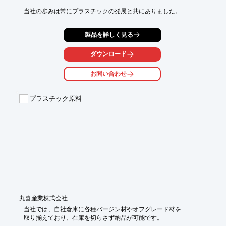
当社の歩みは常にプラスチックの発展と共にありました。

会社発足以来塩ビを中心として様々なプラスチック原料を扱い、

製品を詳しく見る
新素材の開発、新しい成型技術の確立などで社会に貢献してきま
した。

ダウンロード
【事業内容】

■樹脂原料販売事業

お問い合わせ
・塩ビに関わる素材を中心に汎用樹脂、エンジニアリングプラス
チックや

　エラストマーといった特殊樹脂まで幅広く扱っている

プラスチック原料
■リサイクル事業

・使用された廃プラスチックを購入し、マテリアルリサイクル

・国内協力工場と組み、ペレット化し、国内建材製造メーカーへ
販売

■製品加工・販売

・化成品（プラスチック製品）全般を扱っている 

・素材の選定から各種製品の企画・ 製造そしてリサイクルまで自
社工場、

　グループ工場及び国内外協力工場にて一貫対応

※詳しくはPDF資料をご覧いただくか、お気軽にお問い合わせ下
さい。
丸喜産業株式会社
当社では、自社倉庫に各種バージン材やオフグレード材を

取り揃えており、在庫を切らさず納品が可能です。
