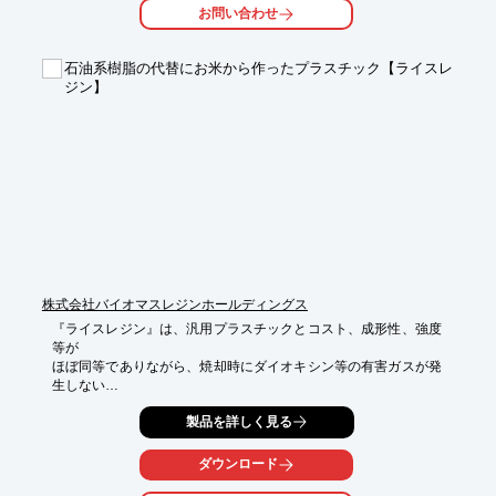
■ポリ袋業界の課題

お問い合わせ
■「バイオマスプラスチック」で課題を解決

■植物からつくるポリ袋 バイオマスポリエチレン

・さとうきび由来の「SUGAR GREEN」シリーズ

石油系樹脂の代替にお米から作ったプラスチック【ライスレ
・じゃがいも 100%生分解できる製品を目指して

ジン】
※詳しくはPDF資料をご覧いただくか、お気軽にお問い合わせ下
さい。
株式会社バイオマスレジンホールディングス
『ライスレジン』は、汎用プラスチックとコスト、成形性、強度
等が

ほぼ同等でありながら、焼却時にダイオキシン等の有害ガスが発
生しない

熱可塑性バイオマスプラスチックです。

製品を詳しく見る
フードロスの削減や石油系プラスチックの削減に貢献できます。

ダウンロード
ライスレジンは素材単体での成形も可能ですが、お米のMBとし
て既存樹脂にブレンド頂くことを推奨しております。
