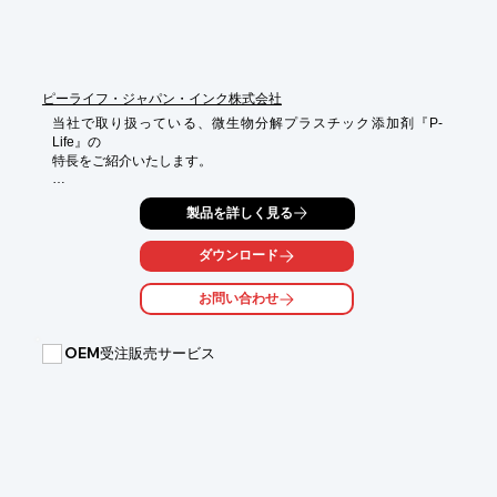
ピーライフ・ジャパン・インク株式会社
当社で取り扱っている、微生物分解プラスチック添加剤『P-
Life』の

特長をご紹介いたします。

植物油(バイオマス)由来の原料からできた添加剤です。P-Lifeの添
製品を詳しく見る
加量を

調節することで、分解期間をコントロールすることが可能。

ダウンロード
添加量は、1.5％～ですので、低コストで微生物分解プラスチッ
ク製品を

お問い合わせ
製造できます。

【特長】

OEM受注販売サービス
■低コストで微生物分解プラスチック製品を製造可能(経済性)

■分解期間をコントロールすることが可能(品質のコントロール)

■食品衛生法告示370号適合、米国FDA、欧州RoHS指令にも準拠
(安全性)

■プラスチックの特性が変化することがない(物性の保持)

■加工条件を変えることなく使用可能(加工性)

※詳しくはPDF資料をご覧いただくか、お気軽にお問い合わせ下