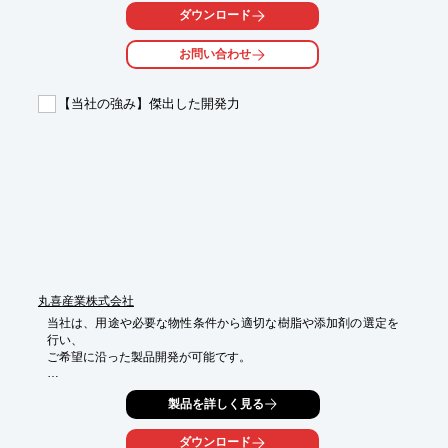
また、IT(情報技術)化の推進により本社・工場・支店・海外店と
ダウンロード
の

情報共有化が図れます。ご要望の際はお気軽にお問い合わせくだ
お問い合わせ
さい。

【特長】

【当社の強み】傑出した開発力
■化学工業日報社発行「プラスチック成形材料商取引便覧」を完
全網羅

■合成樹脂約8,300グレードの「材料物性データ」を収録

■メーカー別、樹脂別、製品別、グレード別、物性別による

　5カテゴリーでのWEB検索が可能

■欲しい物性データの印刷が可能　など

※詳しくはPDFをダウンロードしていただくか、お気軽にお問い
合わせください。
丸喜産業株式会社
当社は、用途や必要な物性条件から適切な樹脂や添加剤の選定を
行い、

ご希望に沿った製品開発が可能です。

リサイクル材においては絶対的な自信を持ち、独自のノウハウで
製品を詳しく見る
高性能で

ありながら、リーズナブルな製品をご提供。

ダウンロード