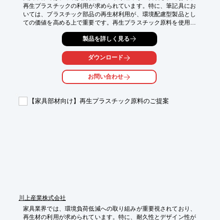
再生プラスチックの利用が求められています。特に、筆記具にお
いては、プラスチック部品の再生材利用が、環境配慮型製品とし
ての価値を高める上で重要です。再生プラスチック原料を使用す
ることで、環境負荷を低減し、企業のCSR活動を強化できます。

製品を詳しく見る
【活用シーン】

・筆記具のボディ、キャップ、ノック部分

ダウンロード
・インクカートリッジ

・文具のパッケージ

お問い合わせ
【導入の効果】

・環境負荷の低減（CO2削減）

【家具部材向け】再生プラスチック原料のご提案
・企業イメージ向上

・SDGsへの貢献

・コスト削減の可能性
川上産業株式会社
家具業界では、環境負荷低減への取り組みが重要視されており、
再生材の利用が求められています。特に、耐久性とデザイン性が