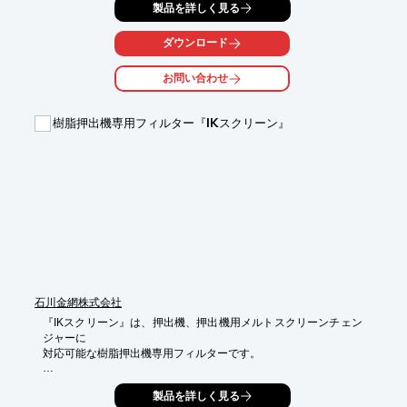
製品を詳しく見る
またガラス繊維などの研磨材を全く含まないほか、白色・無臭の
液体で

ダウンロード
毒性や刺激性がなく、人・機械・金属に害を与えることはありま
せん。

お問い合わせ
【特長】

■少ない添加量で優れた洗浄力

樹脂押出機専用フィルター『IKスクリーン』
■種々のプラスチック成形機械に使用可能

■洗浄剤が残留しにくい

■安全性が高い

■生産性の向上、コストダウンに貢献

※詳しくはPDF資料をご覧いただくか、お気軽にお問い合わせく
ださい。
石川金網株式会社
『IKスクリーン』は、押出機、押出機用メルトスクリーンチェン
ジャーに

対応可能な樹脂押出機専用フィルターです。

ハサミで金網を切る必要がなく、能率がアップ。

製品を詳しく見る
大量生産しているので、低価格でのお届けが可能です。
