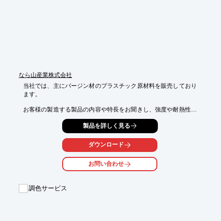
※詳しくはPDF資料をご覧いただくか、お気軽にお問い合わせ下
さい。
なら山産業株式会社
当社では、主にバージン材のプラスチック原材料を販売しており
ます。

お客様の製造する製品の内容や特長をお聞きし、強度や耐熱性な
どを

製品を詳しく見る
考慮し好適な原料を販売。

各プラスチック原料販売メーカー様から仕入れた原材料は、その
ダウンロード
まま

販売したり、プラスチック部品等に加工して販売するなど、お客
お問い合わせ
様の

ニーズに合わせて出荷しております。お気軽にお問い合わせくだ
さい。

調色サービス
【取扱原料】

■バージン素材

■オフグレード
