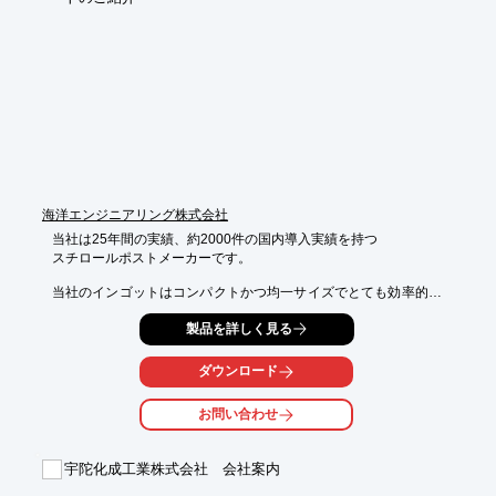
・エバフレックス(R)

■ポリプロピレン

・プライムポリプロ(R)

・モストロン(R)

※詳しくはPDFをダウンロードしていただくか、お気軽にお問い
合わせください。
海洋エンジニアリング株式会社
当社は25年間の実績、約2000件の国内導入実績を持つ

スチロールポストメーカーです。

当社のインゴットはコンパクトかつ均一サイズでとても効率的で
す。

製品を詳しく見る
詳しくはお気軽にお問い合わせください。

ダウンロード
【当社インゴットの特長】

■減容率が高い

お問い合わせ
■保管が容易

■積上げが安定、荷崩れしにくい

■運搬効率が高い

宇陀化成工業株式会社 会社案内
※詳しくは関連リンクをご覧いただくか、お気軽にお問い合わせ