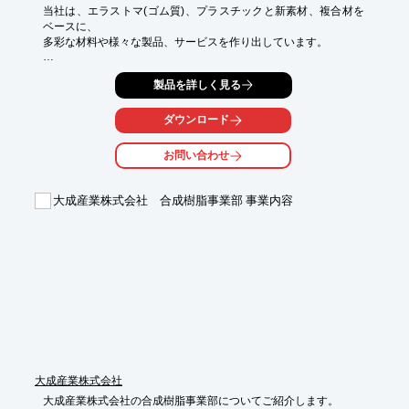
当社は、エラストマ(ゴム質)、プラスチックと新素材、複合材を
ベースに、

多彩な材料や様々な製品、サービスを作り出しています。

構想から材料選定・金型企画・試作・量産までの一貫管理体制を
製品を詳しく見る
実現し、

使用目的や用途に合わせた好適で安価な樹脂材料の選定・調達提
案します。

ダウンロード
お急ぎ見積や小ロット対応にも柔軟に対応しています。

お問い合わせ
【主な営業品目】

■自動車関連

大成産業株式会社 合成樹脂事業部 事業内容
■二輪関連

■情報・IT関連

■住環境関連

■土木建設関連

■生活用品関連

※詳しくはPDF資料をご覧いただくか、お気軽にお問い合わせ下
さい。
大成産業株式会社
大成産業株式会社の合成樹脂事業部についてご紹介します。
