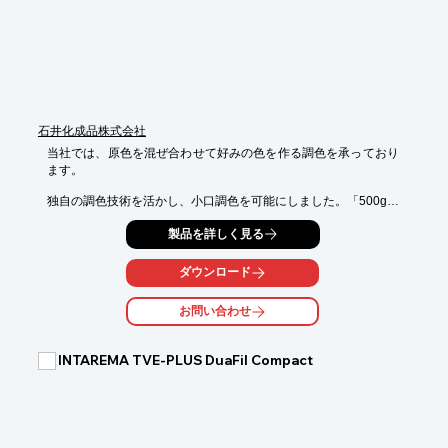
■再生樹脂

※詳しくはPDFをダウンロードしていただくか、お気軽にお問い
合わせください。
石井化成品株式会社
当社では、原色を混ぜ合わせて好みの色を作る調色を承っており
ます。

独自の調色技術を活かし、小口調色を可能にしました。「500gあ
れば足りるのに

製品を詳しく見る
4kgからしか購入出来ない…」というようなニーズにもお応えい
たします。

ダウンロード
塗料の無駄をなくし、必要量の塗料を提供させていただく事で、

お客様のコストダウンにご協力出来ると自負しております。

お問い合わせ
ご要望の際はお気軽にお問い合わせください。

【特長】

INTAREMA TVE-PLUS DuaFil Compact
■お客様のお好みの色を再現

■各ジャンルのエキスパートたちと連携し、高い技術でニーズに
対応

■スタッフ同士の円滑なコミュニケーションで迅速な対応を実現

■深い見識・ノウハウで要望に応じたアイデアを提供
