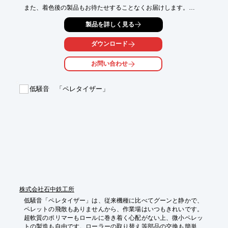
また、着色後の製品もお待たせすることなくお届けします。

ご希望のカラーや物性などをお申し付けいただければ、

製品を詳しく見る
適切な加工を選択いたします。

急なご入用にも対応し、お問い合わせいただければ直ぐに在庫状
ダウンロード
況を

確認いたします。樹脂選びにお悩みでしたら、お気軽にお問い合
お問い合わせ
わせください。

【取扱原料】

低騒音 「ペレタイザー」
■汎用樹脂

　・PE　ポリエチレン　低密度・高密度

　・PP　ポリプロピレン　ホモ・ランダム・ブロック

　・PS　ポリスチレン　GP・HI　など

■エンプラ樹脂

　・POM　ポリアセタール

　・PC　ポリカーボネート

　・PET　ポリエチレンテレフタレート　など

※詳しくは、お気軽にお問い合わせください。
株式会社石中鉄工所
低騒音「ペレタイザー」は、従来機種に比べてグーンと静かで、
ペレットの飛散もありませんから、作業場はいつもきれいです。
超軟質のポリマーもロールに巻き着く心配がない上、微小ペレッ
トの製造も自由です。ローラーの取り替え等部品の交換も簡単に