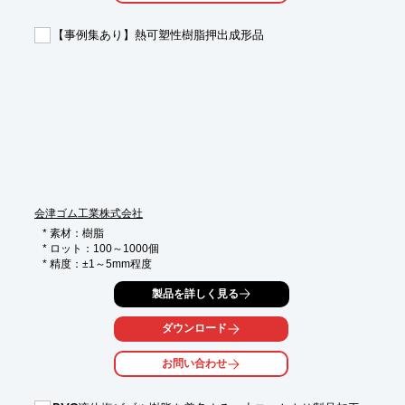
■不織布シート、和紙

・ろ過材、脱臭性のあるクッション材や障子、ふすま、壁紙など

【事例集あり】熱可塑性樹脂押出成形品
■成型加工品

・水質浄化材、各種吸着材

※詳しくはPDF資料をご覧いただくか、お気軽にお問い合わせ下
さい。
会津ゴム工業株式会社
* 素材：樹脂

* ロット：100～1000個

* 精度：±1～5mm程度
製品を詳しく見る
ダウンロード
お問い合わせ