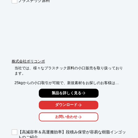
プラスチック原料
合わせください。
株式会社ポリコンポ
当社では、様々なプラスチック原料の小口販売を取り扱っており
ます。

25kgからの小口取引が可能で、新規素材をお探しのお客様は

サンプル等少量からお求めいただけます。

製品を詳しく見る
また、WEBシステムに登録後は受発注はすべて当社独自のWEB
システムで

ダウンロード
行っており発注書作成などの煩わしい業務から解放されます。

ご要望の際は、お気軽にお問い合わせください。

お問い合わせ
【取扱製品(一部)】

■ポリエチレン

【高減容率＆高運搬効率】段積み保管が容易な樹脂インゴッ
・ハイゼックス(R)

トのご紹介