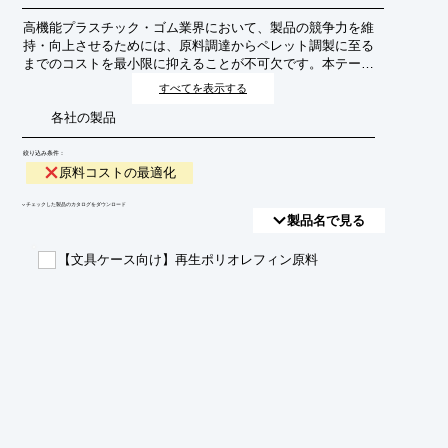
高機能プラスチック・ゴム業界において、製品の競争力を維
持・向上させるためには、原料調達からペレット調製に至る
までのコストを最小限に抑えることが不可欠です。本テーマ
では、この原料コスト最適化の重要性と、その実現に向けた
すべてを表示する
具体的なアプローチについて解説します。
各社の製品
絞り込み条件：
原料コストの最適化
​▼チェックした製品のカタログをダウンロード
製品名で見る
【文具ケース向け】再生ポリオレフィン原料