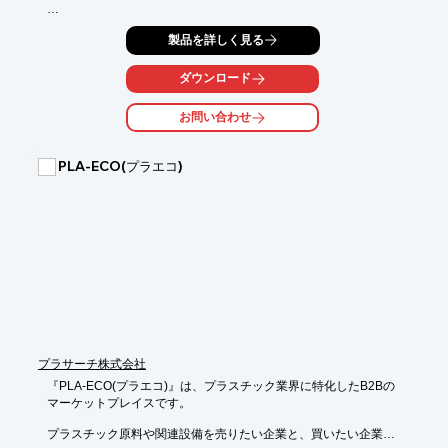
■□■特徴■□■

製品を詳しく見る
■成形に必要な溶融熱はダイとローラの摩擦熱（自己発熱）を利
用しており、

ダウンロード
　 「スクリュー式成形機」で必要な外部加熱装置（ヒータ）を

 　必要とせず、効率が良い

お問い合わせ
■成形室に設置された２つのローラにより廃プラを粉砕しながら
ダイ穴に

 　押し込むため、空気輸送が可能なサイズ（φ10mm以下）の

PLA-ECO(プラエコ)
 　製品製造にも対応可能

■同等寸法の製品製造で比較した場合、リングダイ式の方が消耗
品の

 　寿命が長く、ランニングコストに優れている

■主な消耗部品（ダイとローラ）は機体のフロントカバーを全開
とするだけで

 　露出するため、機内に入ることなく安全に点検、交換すること
が可能

 　また、吊用ホイストが機内に内蔵されているため、作業性に優
れている

■その他機能や詳細については、カタログダウンロード

プラサーチ株式会社
　 もしくはお問い合わせ下さい。
『PLA-ECO(プラエコ)』は、プラスチック業界に特化したB2Bの

マーケットプレイスです。

プラスチック原料や関連設備を売りたい企業と、買いたい企業を
