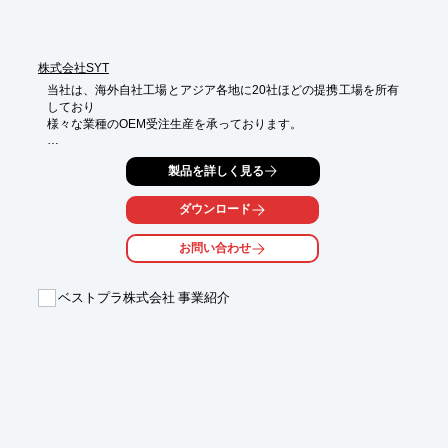
さい。
株式会社SYT
当社は、海外自社工場とアジア各地に20社ほどの提携工場を所有
しており

様々な業種のOEM受注生産を承っております。

商品だけでなくパッケージの台紙、ブリスター、梱包用ダンボー
製品を詳しく見る
ル、

緩衝材までも生産して輸入することができ、お店に並ぶまでの

製品に関わる全てを担うことができます。

ダウンロード
また当社工場では、振動テスト、検針テスト、強度テストなど工
お問い合わせ
場に

様々な検査装置を導入しており、しっかり検査を行うことで商品
の開発と

ベストプラ株式会社 事業紹介
品質を保っています。

【当社の強み】

■海外自社工場と豊富な提携工場

■商品だけでなくパッケージや搬送用ダンボールまで全てを扱う

■広範囲にわたる厳しい工場検査

■日本人の感覚を理解する中国人スタッフと創業20年を超える経
験と実績
