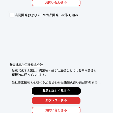
お問い合わせ
現在はお米70%含有のPP系グレード【R70J-1】、お米55%含有
PP【R55J-1】、インフレーション成形や押出成形を目的とした
共同開発およびOEM商品開発への取り組み
お米50%含有PE【R50E-4】の3グレードを保有しております。

※詳しくはPDFをダウンロードしていただくか、お気軽にお問い
合わせ下さい。
新東北化学工業株式会社
新東北化学工業は、異業種・産学官連携などによる共同開発も

積極的に行っております。

当社要素技術と他技術を組み合わせた価値の高い商品開発を行う
ための

製品を詳しく見る
パートナー企業様を求めております。 

共同開発、OEM商品などご検討いただける企業様からの

ダウンロード
お問い合わせをお待ちしております。

お問い合わせ
【共同開発商品の例】
