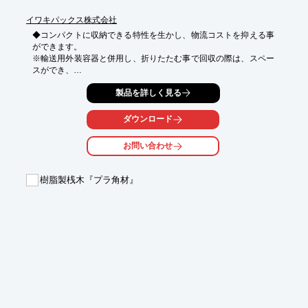
■太陽光発電事業（2013年11月より開始）

■フレコンバッグ販売

イワキパックス株式会社
■ペットボトルエコキャップ運動

◆コンパクトに収納できる特性を生かし、物流コストを抑える事
※詳しくはカタログをご覧頂くか、お気軽にお問い合わせ下さ
ができます。

い。
※輸送用外装容器と併用し、折りたたむ事で回収の際は、スペー
スができ、

　回収便数の減少に貢献します。

製品を詳しく見る
※また、保管の際にもスペースを取らないので管理が容易です。

ダウンロード
◆お客様のご要望に合わせて製作致します。

◆お問い合わせの際には、どのような物を収納されるのかをお教
お問い合わせ
え下さい。

こちらからご提案させて頂きます。
樹脂製桟木『プラ角材』