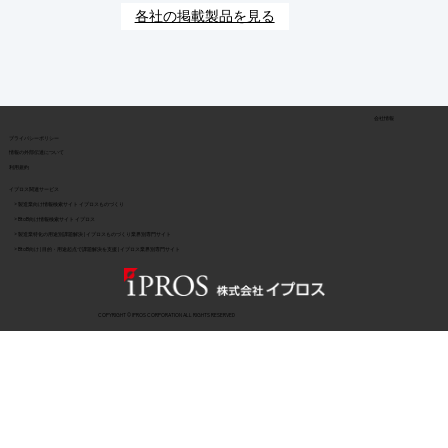
各社の掲載製品を見る
会社情報
​プライバシーポリシー
​情報の外部伝達について
利用規約
イプロス関連サービス
> 製造業向け情報検索サイト イプロスものづくり
> BtoB向け情報検索サイト イプロス
> 製造業特化の用途別課題解決 | イプロスものづくり業界別専門サイト
> BtoB向け | 目的・用途起点で課題解決を支援 | イプロス業界別専門サイト
COPYRIGHT © IPROS CORPORATION ALL RIGHTS RESERVED