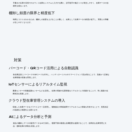
手書きの伝票や目視でのカウント結果をシステムに入力する際に、誤字脱字や集計ミスが発生しやすく、在庫データの信
頼性を損ないます。
棚卸し頻度の限界と精度低下
時間とコストがかかるため、棚卸しの頻度を上げることが難しく、結果として在庫データの鮮度が低下し、実態との乖離
が生じやすくなります。
​対策
バーコード・QRコード活用による自動認識
各在庫品目にバーコードやQRコードを付与し、ハンディターミナルやスマートフォンで読み取ることで、迅速かつ正確な
在庫情報の収集を実現します。
IoTセンサーによるリアルタイム監視
重量センサーや画像認識センサーなどを活用し、在庫の増減や位置情報をリアルタイムで把握することで、常に最新の在
庫状況を把握します。
クラウド型在庫管理システムの導入
収集した在庫データをクラウド上で一元管理し、複数拠点や関係者間でリアルタイムに情報を共有することで、意思決定
の迅速化と精度向上を図ります。
AIによるデータ分析と予測
過去の棚卸しデータや販売データをAIで分析し、需要予測や最適な在庫配置を提案することで、効率的な在庫管理と欠
品・過剰在庫の抑制を目指します。