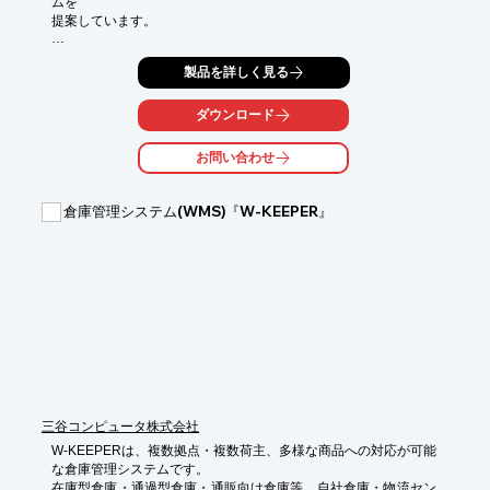
ムを

提案しています。

バーコードのデータをRFIDに書き込むことが可能で、

製品を詳しく見る
社内かんばん等に用いることが出来ます。

PC+定置式リーダー+QRリーダーの最小構成で導入可能で、

ダウンロード
高価なプリンターは必要とせず、経済的です。

お問い合わせ
【特長】

■バーコードのデータをRFIDに書き込むことが可能

■社内かんばん等に用いることが出来る

倉庫管理システム(WMS)『W-KEEPER』
■PC+定置式リーダー+QRリーダーの最小構成で導入可能

■高価なプリンターは必要としない

■RFIDの読取ソフトとの組み合わせで、相乗効果

※詳しくはPDF資料をご覧いただくか、お気軽にお問い合わせ下
さい。
三谷コンピュータ株式会社
W-KEEPERは、複数拠点・複数荷主、多様な商品への対応が可能
な倉庫管理システムです。

在庫型倉庫・通過型倉庫・通販向け倉庫等、自社倉庫・物流セン