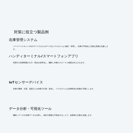
​対策に役立つ製品例
在庫管理システム
バーコードスキャンやIoTデバイスからのデータをリアルタイムに集約・管理し、在庫の可視化と正確な把握を支援しま
す。
ハンディターミナル/スマートフォンアプリ
現場での在庫情報の入力・照会を効率化し、棚卸し作業のスピードと精度を向上させます。
IoTセンサーデバイス
在庫の重量、位置、温度などを自動で計測・送信し、リアルタイムな在庫状況の把握を可能にします。
データ分析・可視化ツール
棚卸しデータや在庫データを分析し、傾向や課題を可視化することで、改善策の立案を支援します。