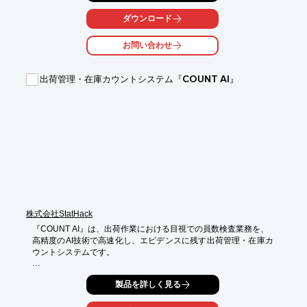
ックならではの

ハード・ソフト・タグの「三位一体」による高効率ソリューショ
ダウンロード
ンをご提案します。

お問い合わせ
また、導入後も全国各地の保守サービス拠点によるメンテナンス
サービスをはじめ、

サポート体制も万全です。

出荷管理・在庫カウントシステム『COUNT AI』
【特長】

■UHF帯だから広範囲の読み取りOK

■ハードウェア・ソフトウェア・タグまで「三位一体」のご提案
が可能

■導入から保守までワンストップサービスを実現

■数々の実証実験から積み上げたノウハウでシステムを構築

■本格稼働に向けて段階的に構築できるため、きわめて経済的な
運用ができる

※詳しくはPDF資料をご覧いただくか、お気軽にお問い合わせ下
さい。
株式会社StatHack
『COUNT AI』は、出荷作業における目視での員数検査業務を、

高精度のAI技術で高速化し、エビデンスに残す出荷管理・在庫カ
ウントシステムです。

製造業での員数検査に、「時間がかかる」「人的ミスが起こる」

製品を詳しく見る
「人手不足」といった課題を抱えていませんか？

本システムなら、スマホで写真を撮るだけでAIが自動でカウント