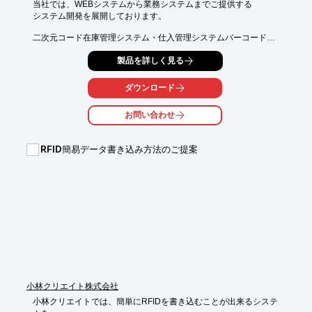
当社では、WEBシステムから業務システムまでご提供する

さい。
システム開発を展開しております。

二次元コード在庫管理システム・仕入管理システムバーコード・

パソコン連携システムなど、数多くの開発実績。

製品を詳しく見る
また、伝票発行システムを導入することで、計算はコンピュータ
ーが行うので

ダウンロード
スピード化とともにミスが飛躍的に減少することが期待できま
す。

お問い合わせ
さらに、その日の仕入集計などもすぐに確認が可能です。

【サービス内容】

RFID簡易データ書き込み方法のご提案
■システム開発

■販売管理システム

　・非鉄金属業界向け(伝票発行機能付)

※詳しくはPDFをダウンロードしていただくか、お気軽にお問い
合わせください。
小林クリエイト株式会社
小林クリエイトでは、簡単にRFIDを書き込むことが出来るシステ