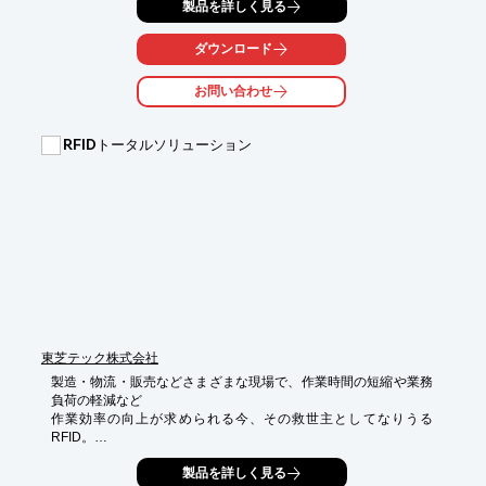
製品を詳しく見る
また、貴社の現場に合わせたカスタマイズも承ります。

ご要望の際はお気軽にお問い合わせください。

ダウンロード
【特長】

お問い合わせ
■WEBブラウザで表示、インストール不要

■タブレットでも大画面TVでも利用可能

■イントラネット内で情報漏えいを防止も可能

RFIDトータルソリューション
■インターネットで外出先から接続も可能

■多人数で同時接続して利用可能

※詳しくはPDFをダウンロードして頂くか、お問い合わせくださ
い。
東芝テック株式会社
製造・物流・販売などさまざまな現場で、作業時間の短縮や業務
負荷の軽減など

作業効率の向上が求められる今、その救世主としてなりうる
RFID。

当社では、RFID導入の豊富な経験とノウハウをベースに、東芝テ
製品を詳しく見る