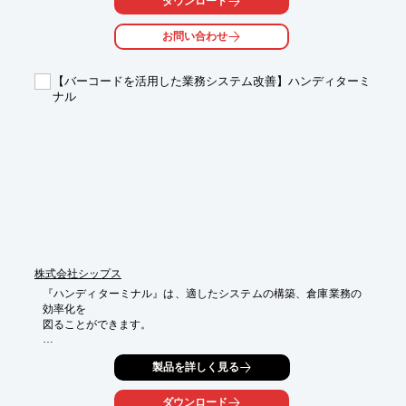
ダウンロード
から取りに行けるので、大幅な時間短縮になります。  　

お問い合わせ
２．フリーアドレスタイプの在庫管理システム

－　置き方のルールに縛られることなく、空いているスペースに
モノを置くだけでカメラがしっかりと記録します。現場に慣れて
【バーコードを活用した業務システム改善】ハンディターミ
いないスタッフでも、在庫管理業務ができるのでスムーズに作業
ナル
を進めることができます

３．箱の中に何が入っているかも登録・管理できます

－　事前に箱の中に入っているモノの登録も可能です。カラービ
ットタグを貼り付ければ、箱の中のモノも一括読取ができるの
で、さらに便利になります。

４．ハードウエアのメンテナンスから解放されます

－　面倒なカメラの状態とログのチェック・死活監視はビーコア
にお任せください。エンドユーザー様の手を煩わせることなくシ
ステムをご利用できます。
株式会社シップス
『ハンディターミナル』は、適したシステムの構築、倉庫業務の
効率化を

図ることができます。

バーコードの読み取りと賞味期限を連続で読めるので、作業負荷
製品を詳しく見る
を掛けずに

運用が可能になります。

ダウンロード