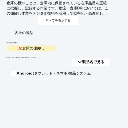
倉庫の棚卸しとは、倉庫内に保管されている在庫品目を正確
に把握し、記録する作業です。物流・倉庫DXにおいては、こ
の棚卸し作業をデジタル技術を活用して効率化・高度化し、
在庫管理の精度向上、リードタイム短縮、コスト削減を目指
すべてを表示する
します。これにより、サプライチェーン全体の最適化に貢献
します。
各社の製品
絞り込み条件：
倉庫の棚卸し
​▼チェックした製品のカタログをダウンロード
製品名で見る
Android(タブレット・スマホ)検品システム