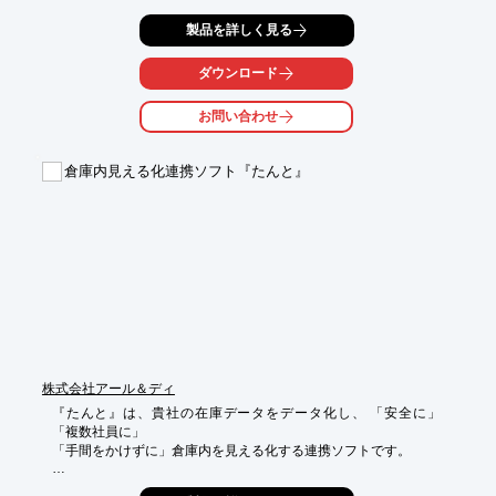
あなたの会社のお悩みを解決するために、一定期間あなたの会社
製品を詳しく見る
を

在庫管理アドバイザーが訪問し、悩み解決をサポート。

ダウンロード
実務経験があるというのを最大の強みとしており、理論ばかりで
はなく、

お問い合わせ
現場に寄り添い、現場の気持ちを考えたご提案が可能です。

ご要望の際はお気軽に、お問い合わせください。

倉庫内見える化連携ソフト『たんと』
【効果】

■キャッシュフローの改善・向上

■生産性の向上

■働き方改革

※詳しくはPDFをダウンロードしていただくか、お気軽にお問い
合わせください。
株式会社アール＆ディ
『たんと』は、貴社の在庫データをデータ化し、 「安全に」 
「複数社員に」 

「手間をかけずに」倉庫内を見える化する連携ソフトです。

倉庫や工場の地図を画面で見ながら直観操作で管理が可能。
