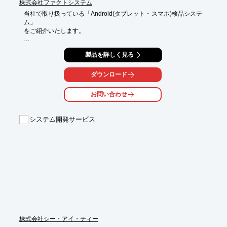
株式会社ファクトシステム
当社で取り扱っている「Android(タブレット・スマホ)検品システ
ム」

をご紹介いたします。

「FPC在庫管理システム」と連携することで、商品の在庫をリア
製品を詳しく見る
ルタイムに

更新。ネットワークがつながらない現場環境ではAndroid端末内
で

ダウンロード
データファイルを管理することによりオフラインでの操作も可
能。

お問い合わせ
また、Android端末のカメラを使用しバーコードの読込によりシ
ンプルな

システム開発サービス
操作での入出荷・棚卸が行えます。

【特長】

■FPC在庫管理システムと連携することで、商品の在庫をリアル
タイムに更新

■オフラインでの操作も可能

■バーコードの読込によりシンプルな操作での入出荷・棚卸が行
える

■既にお使いのシステムとの連携が可能

■検品システムとのファイルインターフェイスによりデータの入
出力を行う

株式会社シー・アイ・ティー
※詳しくはPDF資料をご覧いただくか、お気軽にお問い合わせ下