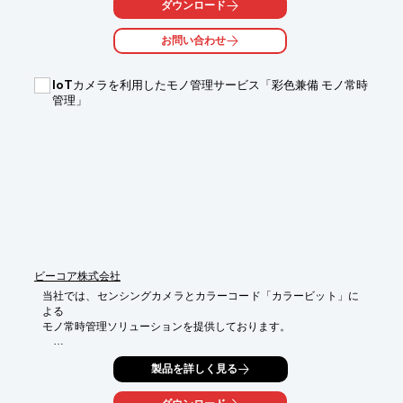
ダウンロード
してくれます。

また、今の業務フローを変える必要もありません。

お問い合わせ
【特長】

■個別の業界に特化

IoTカメラを利用したモノ管理サービス「彩色兼備 モノ常時
　・鉄筋やパイプなど、個別の製造業に特化したAIにより、

管理」
　　業界トップクラスの高い精度で検査可能

■エビデンスが残る

　・製品情報との紐づけが可能

　・エビデンスとして保存して、クレーム対応・原因調査に活か
せる

※詳しくはPDFをダウンロードしていただくか、お気軽にお問い
合わせください。
ビーコア株式会社
当社では、センシングカメラとカラーコード「カラービット」に
よる

モノ常時管理ソリューションを提供しております。

１．モノの場所・移動を管理画面でリアルタイムにチェックでき
製品を詳しく見る
る

－　入庫・取り出し・移動の情報をリアルタイムに記録し、クラ
ウドで共有します。探し物があった場合も、管理画面で確認して