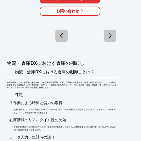
当社では、機能追加要望に柔軟に対応し、お客様のご予算に合わ
せた、

お問い合わせ
システム提案を行います。

【特長】

■お客様のご予算に合わせたシステム提案

■機能追加要望に柔軟に対応

1 / 1
■専任担当によるサポートを実施

※詳しくはPDF資料をご覧いただくか、お気軽にお問い合わせ下
さい。
物流・倉庫DXにおける倉庫の棚卸し
物流・倉庫DXにおける倉庫の棚卸しとは？
倉庫の棚卸しとは、倉庫内に保管されている在庫品目を正確に把握し、記録する作業です。物流・倉庫DXにおいては、この棚卸し
作業をデジタル技術を活用して効率化・高度化し、在庫管理の精度向上、リードタイム短縮、コスト削減を目指します。これによ
り、サプライチェーン全体の最適化に貢献します。
​課題
手作業による時間と労力の浪費
従来の棚卸しは、目視や手書きでのカウントが中心であり、膨大な時間と人員を要していました。ヒューマンエラーも発
生しやすく、作業効率の低下を招きます。
在庫情報のリアルタイム性の欠如
手作業での集計には時間がかかるため、最新の在庫状況をリアルタイムに把握することが困難です。これにより、欠品や
過剰在庫のリスクが高まります。
データ入力・集計時の誤り