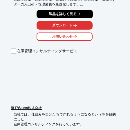
ターの入出荷・管理業務を最適化します。

ロット管理や期限管理等の機能はもちろん、各事業形態・アイテ
製品を詳しく見る
ム特性に対応できる汎用的な設定機能を搭載しています。

汎用性と拡張性が高く、257を超える機能で様々な企業様向けに
ダウンロード
設定対応が可能です。

更に、ご要望に応じた個別のカスタマイズ対応も可能であり、自
お問い合わせ
社業務に最適化したWMSを構築可能です。

【特徴的な機能】

在庫管理コンサルティングサービス
■期限管理、ロット管理により、トレーサビリティーを確保

■商品属性による在庫管理、引当出荷処理が可能

■シングル・マルチ・オーダー・トータルの各ピッキング方式に
対応

■各システムとの連携を実現する、汎用的なインターフェース機
能を保持

■在庫管理型、通過型の両方の形態に対応

■マテハン連携の対応が可能（SAS、DAS、DPS、AGV、自動倉
庫等）

■多言語に対応

■複数メーカーのハンディに対応可能（OCR、SIM型にも対応）

■豊富なオプション機能
瀬戸内scm株式会社
当社では、仕組みを自分たちで作れるようになるという事を目的
にした

在庫管理コンサルティングを行っています。
