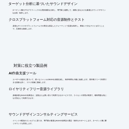
ターゲット分析に基づいたサウンドデザイン
ターゲット層のデモグラフィックや心理的側面を分析し、専門家と連携して、感情に訴えかける最適なサウンドデザイン
を企画・制作します。
クロスプラットフォーム対応の音源制作とテスト
多様なデバイスやプラットフォームでの再生を想定したフォーマットで音源を制作し、事前に十分なテストを行うこと
で、互換性を確保します。
​対策に役立つ製品例
AI作曲支援ツール
ユーザーの指示に基づいて、様々なジャンルのBGMを自動生成し、制作時間を大幅に短縮します。著作権フリーで利用で
きる楽曲も多く、コスト削減に貢献します。
ロイヤリティフリー音源ライブラリ
多種多様なBGMや効果音が、定額または買い切りで利用できるサービスです。ライセンス管理が簡潔で、権利問題を気に
せず安心して利用できます。
サウンドデザインコンサルティングサービス
イベントや配信のコンセプトに基づき、専門家が最適なBGMや効果音の選定・制作をサポートします。ターゲット層に響
くサウンドを実現します。