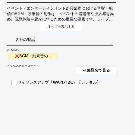
イベント・エンターテインメント総合業界における音響・配
信のBGM・効果音の制作は、イベントの臨場感や没入感を高
め、視聴体験を豊かにするための重要な要素です。ライブイ
ベント、オンライン配信、映像作品など、様々なコンテンツ
すべてを表示する
の雰囲気を演出し、感情に訴えかけるサウンドデザインを提
供します。
各社の製品
絞り込み条件：
BGM・効果音の...
​▼チェックした製品のカタログをダウンロード
製品名で見る
ワイヤレスアンプ『WA-1712C』【レンタル】