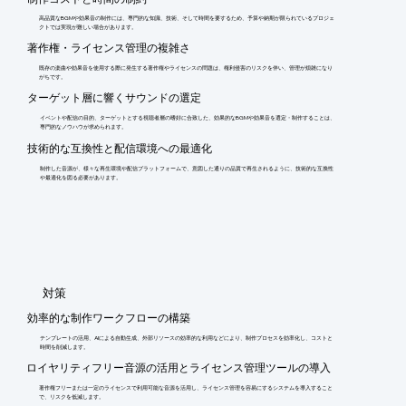
高品質なBGMや効果音の制作には、専門的な知識、技術、そして時間を要するため、予算や納期が限られているプロジェ
クトでは実現が難しい場合があります。
著作権・ライセンス管理の複雑さ
既存の楽曲や効果音を使用する際に発生する著作権やライセンスの問題は、権利侵害のリスクを伴い、管理が煩雑になり
がちです。
ターゲット層に響くサウンドの選定
イベントや配信の目的、ターゲットとする視聴者層の嗜好に合致した、効果的なBGMや効果音を選定・制作することは、
専門的なノウハウが求められます。
技術的な互換性と配信環境への最適化
制作した音源が、様々な再生環境や配信プラットフォームで、意図した通りの品質で再生されるように、技術的な互換性
や最適化を図る必要があります。
​対策
効率的な制作ワークフローの構築
テンプレートの活用、AIによる自動生成、外部リソースの効率的な利用などにより、制作プロセスを効率化し、コストと
時間を削減します。
ロイヤリティフリー音源の活用とライセンス管理ツールの導入
著作権フリーまたは一定のライセンスで利用可能な音源を活用し、ライセンス管理を容易にするシステムを導入すること
で、リスクを低減します。