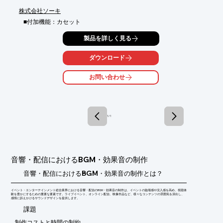
株式会社ソーキ
■付加機能：カセット
製品を詳しく見る
ダウンロード
お問い合わせ
1 / 1
音響・配信におけるBGM・効果音の制作
音響・配信におけるBGM・効果音の制作とは？
イベント・エンターテインメント総合業界における音響・配信のBGM・効果音の制作は、イベントの臨場感や没入感を高め、視聴体
験を豊かにするための重要な要素です。ライブイベント、オンライン配信、映像作品など、様々なコンテンツの雰囲気を演出し、
感情に訴えかけるサウンドデザインを提供します。
​課題
制作コストと時間の制約