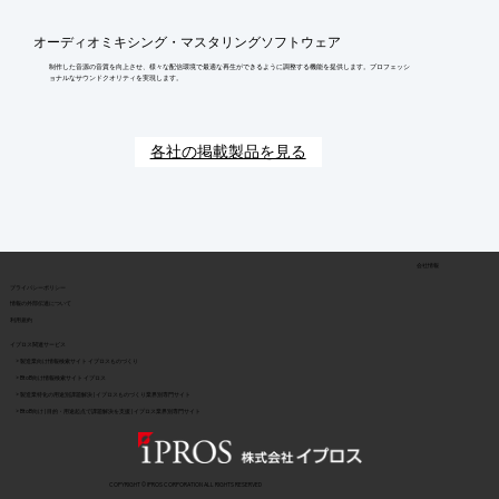
オーディオミキシング・マスタリングソフトウェア
制作した音源の音質を向上させ、様々な配信環境で最適な再生ができるように調整する機能を提供します。プロフェッシ
ョナルなサウンドクオリティを実現します。
各社の掲載製品を見る
会社情報
​プライバシーポリシー
​情報の外部伝達について
利用規約
イプロス関連サービス
> 製造業向け情報検索サイト イプロスものづくり
> BtoB向け情報検索サイト イプロス
> 製造業特化の用途別課題解決 | イプロスものづくり業界別専門サイト
> BtoB向け | 目的・用途起点で課題解決を支援 | イプロス業界別専門サイト
COPYRIGHT © IPROS CORPORATION ALL RIGHTS RESERVED