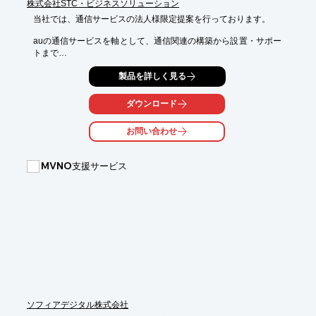
株式会社STC・ビジネスソリューション
当社では、通信サービスの法人様限定提案を行っております。

auの通信サービスを軸として、通信関連の構築から設置・サポー
トまで

オフィス全体をご提案いたします。

製品を詳しく見る
ご要望の際はお気軽にお問い合わせください。

ダウンロード
【サービスの流れ】

1.ご訪問

お問い合わせ
2.ヒアリング・コンサルティング

3.ご提案

4.お見積り

MVNO支援サービス
5.導入

6.アフターフォロー

※詳しくはPDFをダウンロードしていただくか、お気軽にお問い
合わせください。
ソフィアデジタル株式会社