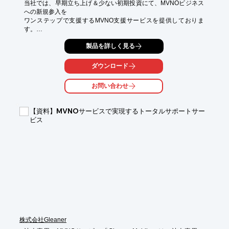
当社では、早期立ち上げ＆少ない初期投資にて、MVNOビジネス
への新規参入を

ワンステップで支援するMVNO支援サービスを提供しておりま
す。

顧客管理・オーダー管理・料金管理それぞれの機能が一気通貫で
製品を詳しく見る
ご提供可能。

ダウンロード
当社が運用しているSimordersシステムをご利用いただくこと
で、

お問い合わせ
事業立ち上げに必要となる初期投資を最小限に抑えることが出来
ます。

また、要望に応じて、MVNOローンチ後のオペレーション管理と

【資料】MVNOサービスで実現するトータルサポートサー
ビジネスサポートシステム管理の支援を行います。ご相談はお気
ビス
軽に。

【特長】

■低リスクの事業展開が可能

■早期立ち上げが可能

■安心のサポート体制

■多様なビジネスに対応

※詳しくはPDFをダウンロードしていただくか、お気軽にお問い
合わせください。
株式会社Gleaner