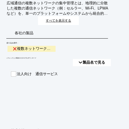
広域通信の複数ネットワークの集中管理とは、地理的に分散
した複数の通信ネットワーク（例：セルラー、Wi-Fi、LPWA
など）を、単一のプラットフォームやシステムから統合的に
監視、制御、運用することです。これにより、リソースの最
すべてを表示する
適化、運用効率の向上、セキュリティ強化、そしてユーザー
エクスペリエンスの均一化を目指します。
各社の製品
絞り込み条件：
複数ネットワーク...
​▼チェックした製品のカタログをダウンロード
製品名で見る
法人向け 通信サービス