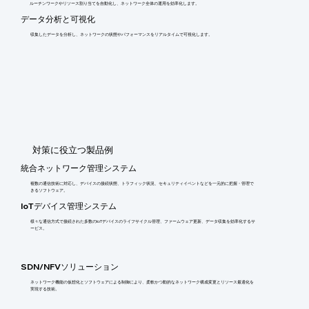
ルーチンワークやリソース割り当てを自動化し、ネットワーク全体の運用を効率化します。
データ分析と可視化
収集したデータを分析し、ネットワークの状態やパフォーマンスをリアルタイムで可視化します。
​対策に役立つ製品例
統合ネットワーク管理システム
複数の通信技術に対応し、デバイスの接続状態、トラフィック状況、セキュリティイベントなどを一元的に把握・管理で
きるソフトウェア。
IoTデバイス管理システム
様々な通信方式で接続された多数のIoTデバイスのライフサイクル管理、ファームウェア更新、データ収集を効率化するサ
ービス。
SDN/NFVソリューション
ネットワーク機能の仮想化とソフトウェアによる制御により、柔軟かつ動的なネットワーク構成変更とリソース最適化を
実現する技術。