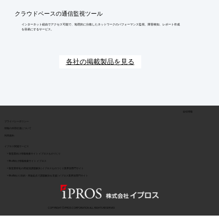
クラウドベースの通信監視ツール
インターネット経由でアクセス可能で、地理的に分散したネットワークのパフォーマンス監視、障害検知、レポート作成
を容易にするサービス。
各社の掲載製品を見る
会社情報
​プライバシーポリシー
​情報の外部伝達について
利用規約
イプロス関連サービス
> 製造業向け情報検索サイト イプロスものづくり
> BtoB向け情報検索サイト イプロス
> 製造業特化の用途別課題解決 | イプロスものづくり業界別専門サイト
> BtoB向け | 目的・用途起点で課題解決を支援 | イプロス業界別専門サイト
COPYRIGHT © IPROS CORPORATION ALL RIGHTS RESERVED