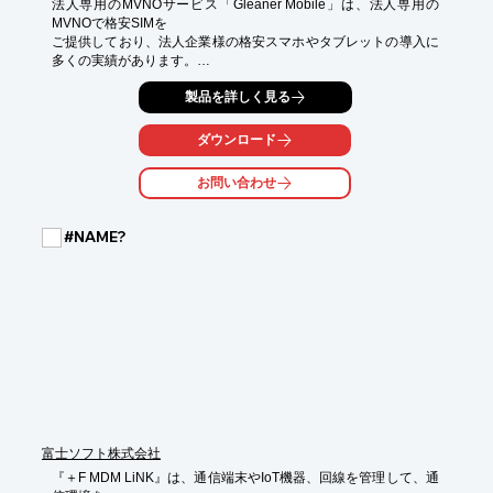
法人専用のMVNOサービス「Gleaner Mobile」は、法人専用の
MVNOで格安SIMを

ご提供しており、法人企業様の格安スマホやタブレットの導入に
多くの実績があります。

当資料では、MVNOサービスで実現するトータルサポートサービ
製品を詳しく見る
スについて

詳しくご紹介しており、“Gleaner Mobileが実現したこと”をはじ
ダウンロード
め、

“MVNOの現状”や“Gleaner Mobileの特長”“料金について”などを掲
お問い合わせ
載。

ぜひご一読ください。

#NAME?
【掲載内容】

■Gleaner Mobileが実現したこと

■MVNOの現状

■Gleaner Mobileとは？

■Gleaner Mobileの特長

■料金について

※詳しくはPDF資料をご覧いただくか、お気軽にお問い合わせ下
さい。
富士ソフト株式会社
『＋F MDM LiNK』は、通信端末やIoT機器、回線を管理して、通