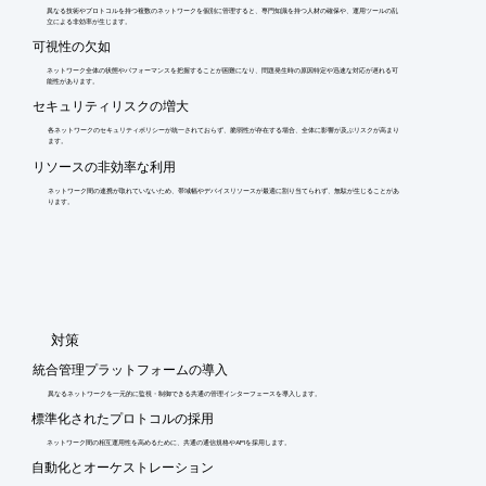
異なる技術やプロトコルを持つ複数のネットワークを個別に管理すると、専門知識を持つ人材の確保や、運用ツールの乱
立による非効率が生じます。
可視性の欠如
ネットワーク全体の状態やパフォーマンスを把握することが困難になり、問題発生時の原因特定や迅速な対応が遅れる可
能性があります。
セキュリティリスクの増大
各ネットワークのセキュリティポリシーが統一されておらず、脆弱性が存在する場合、全体に影響が及ぶリスクが高まり
ます。
リソースの非効率な利用
ネットワーク間の連携が取れていないため、帯域幅やデバイスリソースが最適に割り当てられず、無駄が生じることがあ
ります。
​対策
統合管理プラットフォームの導入
異なるネットワークを一元的に監視・制御できる共通の管理インターフェースを導入します。
標準化されたプロトコルの採用
ネットワーク間の相互運用性を高めるために、共通の通信規格やAPIを採用します。
自動化とオーケストレーション