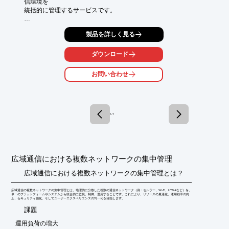
信環境を

統括的に管理するサービスです。

通信端末の詳細な情報や、利用者の情報、利用状況、期間をダッ
製品を詳しく見る
シュボードや

管理画面で一元的に把握できるため、運用の最適化を実現。

ダウンロード
また、端末の設定変更や、条件に応じた通信規制、オンラインア
ップデート等、

お問い合わせ
日々のメンテナンスに加え、故障や紛失時の対応も遠隔から迅速
に行えます。

【特長】

■端末・利用者の見える化

1 / 1
■通信規制

■eSIMの制御

■外部システムと連携

■遠隔監視

広域通信における複数ネットワークの集中管理
※詳しくはPDF資料をご覧いただくか、お気軽にお問い合わせ下
さい。
広域通信における複数ネットワークの集中管理とは？
広域通信の複数ネットワークの集中管理とは、地理的に分散した複数の通信ネットワーク（例：セルラー、Wi-Fi、LPWAなど）を、
単一のプラットフォームやシステムから統合的に監視、制御、運用することです。これにより、リソースの最適化、運用効率の向
上、セキュリティ強化、そしてユーザーエクスペリエンスの均一化を目指します。
​課題
運用負荷の増大