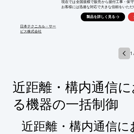
現在では全国規模で販売から据付工事・保守
お客様には迅速な対応で大きな信頼をいただ
これからも、常に商品をお使いいただいてい
製品を詳しく見る
愛顧いただける企業であり続けたいと思います
【事業内容】

日本テクニカル・サー
○電子通信機器、情報機器および通信用計測器
ビス株式会社
　据付工事・調整、保守・点検・修理、システ
詳しくはお問い合わせ、またはカタログをダ
1 
近距離・構内通信に
る機器の一括制御
近距離・構内通信に