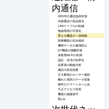
内通信
AR/VRの通信負荷対策
内線通話の高品質化
LANケーブルの削減
無線環境の可視化
異なる機器の一括制御
医療機器の安全接続
機密データの漏洩防止
IoT機器の隔離対策
来客用Wi-Fiの利用
認証・決済の効率化
従業員の動線分析
施設の状況把握
広大敷地のセンサー接続
離れた場所のデータ収集
物件のスマートホーム化
不正アクセス対策
機器の遠隔保守
閉じる