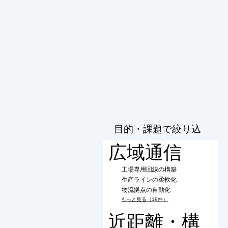
目的・課題で絞り込
む
広域通信
工場専用回線の構築
生産ラインの柔軟化
物流拠点の自動化
もっと見る（19件）
近距離・構