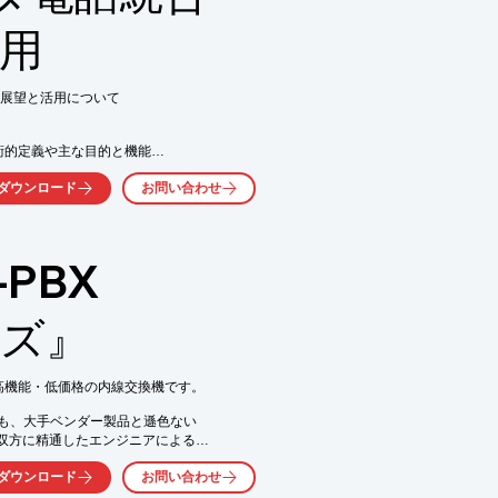
活用
気軽にお問い合わせ下さい。
の展望と活用について

術的定義や主な目的と機能

ついても掲載しております。

ダウンロード
お問い合わせ
ざいますので、

ます。

PBX
ーズ』
』は、高機能・低価格の内線交換機です。

気軽にお問い合わせ下さい。
も、大手ベンダー製品と遜色ない

双方に精通したエンジニアによる

意しています。

ダウンロード
お問い合わせ
性・拡張性・可用性に優れた
