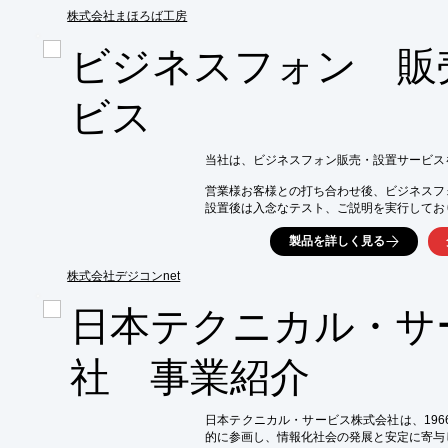
電話環境の構築～運用を強力にバックアップい
株式会社まほろば工房
【特長】

ビジネスフォン 販
■通話料削減

■Webで簡単操作

■配線変更不要

ビス
■外出先でも代表発着信

※詳しくはPDF資料をご覧いただくか、お
当社は、ビジネスフォン販売・設置サービス
営業様お客様との打ち合わせ後、ビジネスフォ
設置後は入念なテスト、ご説明を実行しており
また、複合機、防犯セキュリティー機器など
製品を詳しく見る
ご要望の際はお気軽にお問い合わせください。
株式会社デジコンnet
【ラインアップ】

■NTT製品

日本テクニカル・サ
■IWATSU製品

■SAXA製品

■NAKAYO製品

社 事業紹介
■NEC製品

※詳しくはPDFをダウンロードして頂くか
日本テクニカル・サービス株式会社は、196
的に参画し、情報化社会の発展と安定に寄与