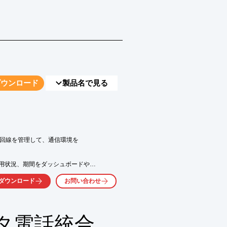
し、よりインテリジェントで連携の取
ダウンロード
製品名で見る
器、回線を管理して、通信環境を

用状況、期間をダッシュボードや

最適化を実現。

ダウンロード
お問い合わせ
規制、オンラインアップデート等、

対応も遠隔から迅速に行えます。

タ電話統合