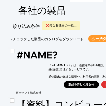
用などが実現されます。目的は、サイロ化された機器群を統合
れた環境を構築することにあります。
各社の製品
絞り込み条件：
異なる機器の一括...
​▼チェックした製品のカタログをダウンロード
一括
#NAME?
『＋F MDM LiNK』は、通信端末やIoT機
統括的に管理するサービスです。

通信端末の詳細な情報や、利用者の情報、利
管理画面で一元的に把握できるため、運用の
製品を詳しく見る
また、端末の設定変更や、条件に応じた通信
日々のメンテナンスに加え、故障や紛失時の
富士ソフト株式会社
【特長】

【資料】コンピュー
■端末・利用者の見える化
