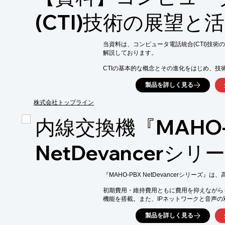
■通信規制

■eSIMの制御

(CTI)技術の展望と
■外部システムと連携

■遠隔監視

※詳しくはPDF資料をご覧いただくか、お
当資料は、コンピュータ電話統合(CTI)技術
解説しております。

CTIの基本的な概念とその進化をはじめ、技
をご紹介。また、CTIのビジネスへの影響に
製品を詳しく見る
今後の展望と技術的課題についての考察もご
導入検討時に参考にしやすい一冊となっており
株式会社トップライン
【掲載内容】

内線交換機『MAHO-
■イントロダクション

■コンピュータ電話統合(CTI)とは

■CTIの主要なコンポーネント

NetDevancerシリ
■CTIの実装と統合の戦略

■CTIのビジネスへの影響

■今後の展望と技術的課題

『MAHO-PBX NetDevancerシリーズ
※詳しくはPDF資料をご覧いただくか、お
初期費用・維持費用ともに費用を抑えながら
機能を搭載。また、IPネットワークと音声の
迅速かつ的確なリモートサポート体制もご用
製品を詳しく見る
IPテレフォニー基盤として、当製品は、柔軟