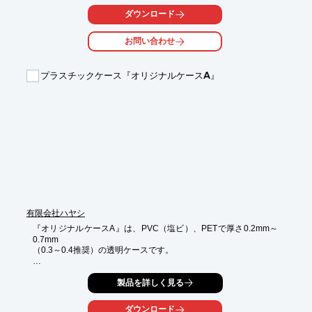
ダウンロード
また、複数の協力工場との連携体制により、ロットに関係なく短
納期対応

お問い合わせ
いたします。ご要望の際は、お気軽にお問い合わせください。

【当社の''4つ''の強み】

プラスチックケース『オリジナルケースA』
1.容器開発力

2.小ロット対応力

3.トータルコーディネート力

4.迅速対応力

※詳しくはPDFをダウンロードしていただくか、お気軽にお問い
合わせください。
有限会社ハヤシ
『オリジナルケースA』は、PVC（塩ビ）、PETで厚さ0.2mm～
0.7mm

（0.3～0.4推奨）の透明ケースです。

ケースはPVCで加工されており、PVCは加工性に優れ、型も必要
製品を詳しく見る
なく、

比較的安価なお値段でケースをお作りすることができます。

また、シルク印刷、ホットスタンプも承ります。

ダウンロード