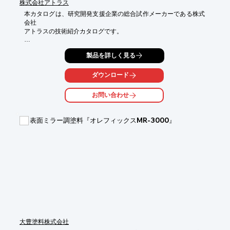
株式会社アトラス
本カタログは、研究開発支援企業の総合試作メーカーである株式
会社

アトラスの技術紹介カタログです。

電子レンジで成形品を作る「マイクロ波成形」をはじめ、3軸・5
製品を詳しく見る
軸

NCマシニングセンターや汎用機・旋盤を駆使した「樹脂加工」
や、

ダウンロード
どんな複雑な形状でも、必ず一枚の板にする「板金加工」などの

加工技術を掲載しています。

お問い合わせ
多種多様なお客様の新商品開発における様々な想いを先進的な設
備と

表面ミラー調塗料『オレフィックスMR-3000』
斬新なアイデアでカタチに具現化するお手伝いをいたします。

お気軽にご相談下さい。

【掲載内容】

■マイクロ波成形

■樹脂加工

■板金加工

■真空注型

■光造形

■金属切削　など

※詳しくはカタログをご覧頂くか、お気軽にお問い合わせ下さ
大豊塗料株式会社
い。