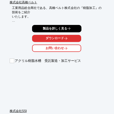
株式会社高橋ベルト
工業用品総合商社である、高橋ベルト株式会社の『樹脂加工』の
技術をご紹介

いたします。

当社では、MCナイロン、ジュラコンを初め、多くの樹脂素材
製品を詳しく見る
（丸棒、板物）

を在庫しています。

ダウンロード
また、社内には各種機械（マシニングセンター、NC旋盤他）を
導入し、

お問い合わせ
お客様の要望に素早くお応え出来る態勢を整えています。

【特長】

アクリル樹脂水槽 受託製造・加工サービス
■図面（CADデータ）から加工

■１個からでもリーズナブルで、素早い対応が可能

■現物をいただいての制作が可能

（現物→図面化→加工→提供が出来ます）

■少量多品種が得意ですが、協力会社との共同で量産化も可能

※詳しくはPDFをダウンロードいただくか、お気軽にお問い合わ
せ下さい。
株式会社SSI