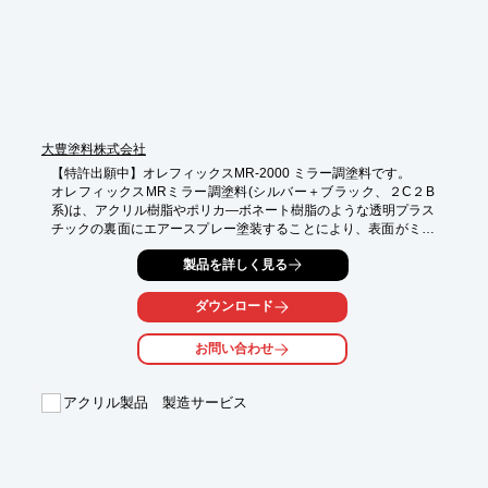
※詳しくはPDF資料をご覧いただくか、お気軽にお問い合わせ下
さい。
大豊塗料株式会社
【特許出願中】オレフィックスMR-2000 ミラー調塗料です。

オレフィックスMRミラー調塗料(シルバー＋ブラック、２C２B
系)は、アクリル樹脂やポリカ―ボネート樹脂のような透明プラス
チックの裏面にエアースプレー塗装することにより、表面がミラ
ー調に仕上がる塗料です。

製品を詳しく見る
【特　長】

◆透明プラスチックにこの塗料をエアースプレー塗装することに
ダウンロード
より、塗装裏面がミラー調に仕上がります。

◆シルバー塗料は、１液性蒸発揮散型塗料で速乾性です。

お問い合わせ
【用　途】

◆携帯電話、デジタルカメラ、パソコンなどの家電製品

アクリル製品 製造サービス
◆化粧品容器、プラスチック製鏡、パチンコ部品、自動車のエン
ブレム

※詳しくはカタログをダウンロード頂くかお気軽にお問い合わせ
ください。