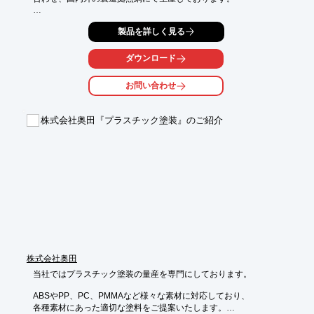
「スピード重視」「デザイン重視」「コスト重視」「サステナブ
製品を詳しく見る
ル重視」等、

様々な要望に好適なプランニングを提供。

ダウンロード
また、パッケージメンターとして商品開発から販売戦略まで伴走
し

お問い合わせ
プロダクト開発や製造管理に携わらせていただきます。

【事業内容】

株式会社奥田『プラスチック塗装』のご紹介
■各種容器、包装資材の製造販売及び輸出入

■化粧品、雑貨品、日用品容器のコンサルティング

■オリジナル容器の企画開発

■化粧品、雑貨品、日用品の製造販売及び輸出入

■化粧品、雑貨品、日用品の企画開発

■前各号に附帯又は関連する一切の事業

※詳しくはPDFをダウンロードしていただくか、お気軽にお問い
合わせください。
株式会社奥田
当社ではプラスチック塗装の量産を専門にしております。

ABSやPP、PC、PMMAなど様々な素材に対応しており、

各種素材にあった適切な塗料をご提案いたします。
