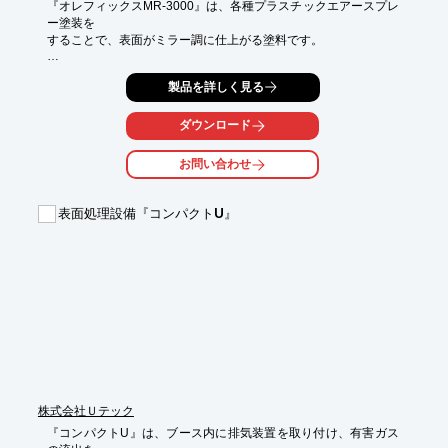
『オレフィックスMR-3000』は、各種プラスチックエアースプレ
ー塗装を

することで、表面がミラー調に仕上がる塗料です。

ブラック・シルバー・クリヤーの3色をご用意。

製品を詳しく見る
携帯電話、デジタルカメラ、パソコン等家電製品のほか、自動
車・

ダウンロード
自動二輪車等の部品などにご使用いただけます。

お問い合わせ
【特長】

■塗装表面が高輝度のミラー調に仕上がる

■カラークリヤーにすることで、着色ミラー調に仕上がる

表面処理設備『コンパクトU』
■優れた耐候性

※詳しくはPDF資料をご覧いただくか、お気軽にお問い合わせく
ださい。
株式会社Ｕテック
『コンパクトU』は、ブース内に排気装置を取り付け、有害ガス