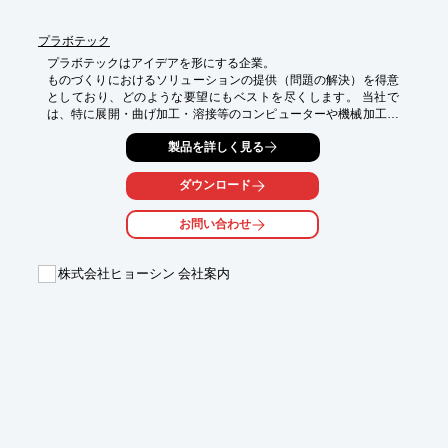
プラボテック
プラボテックはアイデアを形にする企業。 

ものづくりにおけるソリューションの提供（問題の解決）を得意
としており、どのような要望にもベストを尽くします。 当社で
は、特に展開・曲げ加工・溶接等のコンピューターや機械加工で
はできない 手加工の技術を活かした複雑な形状のプラスティック
製品を詳しく見る
加工製品の製造を行っています。
ダウンロード
お問い合わせ
株式会社ヒョーシン 会社案内