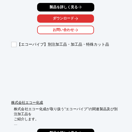
また、ロボット塗装やスピンドル塗装など、仕様にあった塗装方
製品を詳しく見る
法も

ご提案させていただきます。ご要望の際はお気軽にお問い合わせ
ダウンロード
ください。

お問い合わせ
【特長】

■大量塗装：それぞれにあった塗装ラインにて24H対応も可能

■緊急塗装：緊急対応時は社内で塗装治具を作成し、特急で塗装

【エコーパイプ】別注加工品・加工品・特殊カット品
※詳細についてはお問合せください。
株式会社エコー化成
株式会社エコー化成が取り扱う“エコーパイプ”の関連製品及び別
注加工品を

ご紹介します。

Sソケットをはじめ、スライドソケットや、桶カバーなどを別注