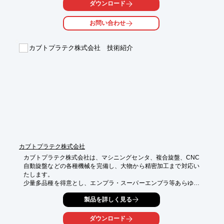
1.樹脂を含めた、さまざな素材に適用可能

ダウンロード
PLAZMO(R)は、基材樹脂に合わせてプライマーを設計しており
ます。

お問い合わせ
貴社は、自社のお好みの製品に「めっき」処理をすることが出来
ます。

カブトプラテク株式会社 技術紹介
2.さまざまな形状にも対応可能

PLAZMO(R)は、種々の塗工方法で、さまざまな形状に対応しま
す。

たとえば、ホースやパイプなどの湾曲、複雑形状にもめっきでき
ます。

貴社は大幅なデザイン変更に悩む必要がございません。

3.DICなら歴史と信頼、サポートも充実

DICのインキ・塗料の技術で培った種々の基材への適応性により
支えられています。

だから難めっき素材、新素材でも諦めなくて大丈夫。

カブトプラテク株式会社
※詳しくは資料をご覧ください。詳細な物性等、お問合せもお気
軽にどうぞ。
カブトプラテク株式会社は、マシニングセンタ、複合旋盤、CNC
自動旋盤などの各種機械を完備し、大物から精密加工まで対応い
たします。

少量多品種を得意とし、エンプラ・スーパーエンプラ等あらゆる
樹脂の機械加工に対応しております。

製品を詳しく見る
高度な加工技術を駆使し、三次元測定機による測定を併用しつ
つ、高精度、高品位の加工でお客様のご要望にお応えしておりま
す。

ダウンロード