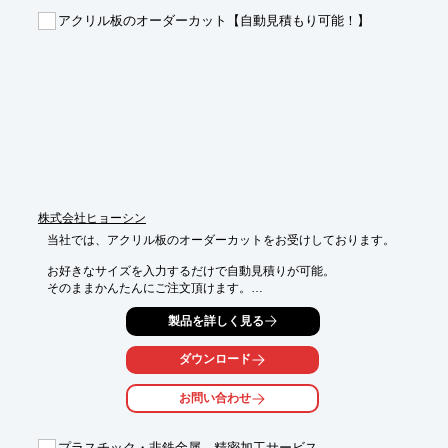
ブランド作りのお手伝いをさせていただきます。

アクリル板のオーダーカット【自動見積もり可能！】
【事業内容】

■墨、書道液、書道用品、書道セット、水墨画用品、絵てがみ・
水彩スケッチ

　用品、筆ぺん、マーキングペン、カリグラフィーマーカー、店
頭サイン用品、

　スクラップブッキング用品の製造、販売および輸出入

※詳しくはカタログをご覧頂くか、お気軽にお問い合わせ下さ
い。
株式会社ヒョーシン
当社では、アクリル板のオーダーカットをお受けしております。

お好きなサイズを入力するだけで自動見積りが可能。

そのままかんたんにご注文頂けます。

透明(クリア)から白や黒やスモークを初めとする色板まで、

製品を詳しく見る
豊富なカラーを取り揃え、お1つからご注文をお受けしておりま
す。

ダウンロード
関連リンクよりカラーサンプル、仕様のご紹介をしておりますの
お問い合わせ
で

ぜひご覧ください。

プラスチック・非鉄金属 精密加工サービス