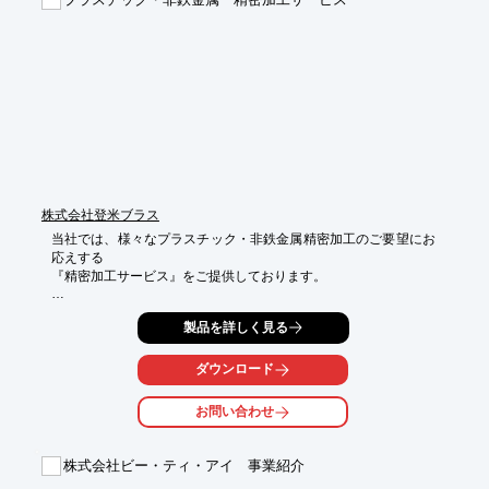
【加工方法】

■角丸め

■穴あけ

■斜めカット

■面取り

※詳しくはPDF資料をご覧いただくか、お気軽にお問い合わせ下
さい。
株式会社登米ブラス
当社では、様々なプラスチック・非鉄金属精密加工のご要望にお
応えする

『精密加工サービス』をご提供しております。

高精度なマシニングセンター、NC旋盤機を自社で複数所有して
製品を詳しく見る
いるので、

製品に応じて機械を使い分けることが可能となり、低コスト・短
納期を

ダウンロード
実現しております。ご要望の際は、お気軽にご相談ください。

お問い合わせ
【加工ラインアップ】

■樹脂精密加工

■非鉄金属精密加工

株式会社ビー・ティ・アイ 事業紹介
■象眼加工
