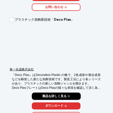
また、受注から出荷までPOP（工程管理）システムを導入し、一
括管理を行っております。

お問い合わせ
【加工技術】

○精密機械加工

プラスチック加飾新技術「Deco Plas」
○溶接加工

○曲げ、接着加工

○マシニングセンタ加工

○複合旋盤加工

詳しくはお問い合わせ、またはカタログをダウンロードしてくだ
さい。
角一化成株式会社
『Deco Plas』はDecoration Plastic の略で、2色成形や複合成形
などを駆使した新たな加飾技術です。製造工法により各シリーズ
があり、プラスチックの新しい加飾ジャンルを開きます。

Deco PlasプレートはDeco Plasの様々な表現を確認して頂く為の
見本プレートです。製品設計やデザインにお役立て下さい。

製品を詳しく見る
【特長】

・転写金型　　　：金型に素材のテクスチャをリアル転写

ダウンロード
・多色・複合成形：プラスチックの多色成形・複合成形を駆使

・加飾用配合　　：素材感を演出する為の配合剤の工夫
