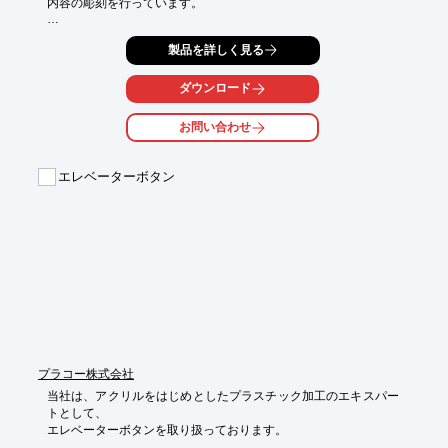
内容の彫刻を行っています。

種材料の調達からデータ作成まで、お客様の希望に沿った製造方
製品を詳しく見る
法を

選択することが可能。

ダウンロード
基本的に書体は丸ゴシックになり、一つづつ内容が異なる製品、
または

お問い合わせ
製作個数が少ない製品に向いている加工です。

【製作彫刻】

エレベーターボタン
■短冊銘板

■タイトル銘板

■だるま銘板

■スナップスイッチ

■メモリ　他

※詳しくはPDF資料をご覧いただくか、お気軽にお問い合わせ下
さい。
プラコー株式会社
当社は、アクリルをはじめとしたプラスチック加工のエキスパー
トとして、

エレベーターボタンを取り扱っております。
