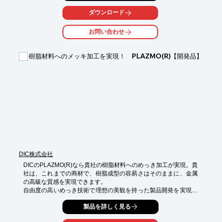
「木の模様と透明青レジン」などのレジンボードのサンプルやレ
ジンボードを

ダウンロード
用いた什器・サインサンプルを掲載。

お問い合わせ
また、当社の板金技術についても紹介しております。

写真も豊富に掲載して解説しておりますので、ぜひご覧くださ
い。

樹脂材料へのメッキ加工を実現！ PLAZMO(R)【開発品】
【掲載内容】

■お店の目玉になる什器・サイン

■レジンとは

■レジンボードのサンプル

■レジンを用いた什器・サイン

■板金技術の紹介

■Resin＋ギャラリー

※詳しくはPDF資料をご覧いただくか、お気軽にお問い合わせ下
さい。
DIC株式会社
DICのPLAZMO(R)なら貴社の樹脂材料へのめっき加工が実現。貴
社は、これまでの商材で、樹脂成型の容易さはそのままに、金属
の高級な質感を実現できます。

自由度の高いめっき技術で理想の美観を持った製品開発を実現し
ませんか？

製品を詳しく見る
■PLAZMO(R)めっき銀シードが選ばれる3つの理由
