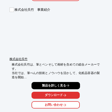
■電源不要

■CO2排出なし

株式会社呉竹 事業紹介
■高付加価値

※詳しくはPDF資料をご覧いただくか、お気軽にお問い合わせ下
さい
株式会社呉竹
株式会社呉竹は、筆とペンそして画材を含めての総合メーカーで
す。

当社では、筆ぺんの技術とノウハウを活かして、化粧品容器の製
造を開始

し、ペンタイプの化粧品を中心に開発を行っております。

製品を詳しく見る
既存容器の部分変更から、オリジナル形状の設計まで、お客様の
ご要望に

ダウンロード
合わせた製品開発が可能です。

お問い合わせ
商業百余年、化粧品分野でも新たな可能性へ挑戦し続け、皆様の
製品・
