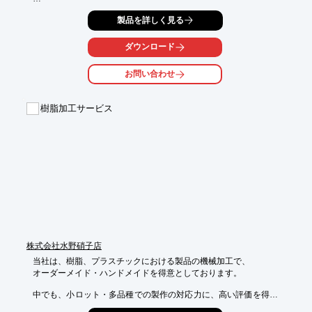
一般的なエレベーターボタンから、デザイン性・機能性を兼ね備
製品を詳しく見る
えた

特殊なオリジナルエレベーターボタンまで設計・製造を承ってお
ります。

ダウンロード
ご要望の際はお気軽に、お問い合わせください。

お問い合わせ
【特長】

■アクリル・樹脂製品の設計・デザインに対応

樹脂加工サービス
■国内トップクラスの加工技術

■試作モデル製造も幅広い樹脂で対応

※詳細については、お気軽にお問い合わせください。
株式会社水野硝子店
当社は、樹脂、プラスチックにおける製品の機械加工で、

オーダーメイド・ハンドメイドを得意としております。

中でも、小ロット・多品種での製作の対応力に、高い評価を得て
います。
