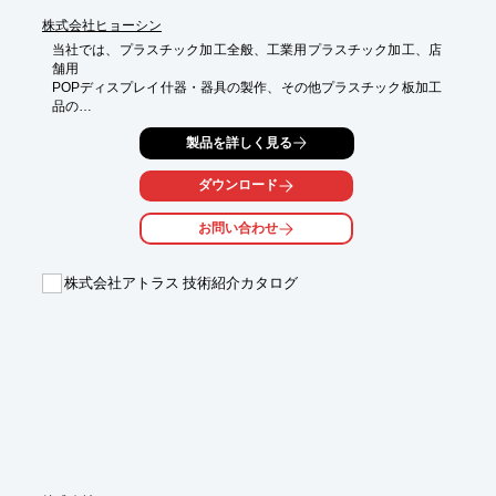
株式会社ヒョーシン
当社では、プラスチック加工全般、工業用プラスチック加工、店
舗用

POPディスプレイ什器・器具の製作、その他プラスチック板加工
品の

企画・製作・販売、オンラインショップによる通販も行っており
製品を詳しく見る
ます。

「手作りの温かみのある製品を！」をモットーにお客様のご要望
ダウンロード
に応じ、

単品から量産迄、オーダーメードで製作を承っております。

お問い合わせ
個人様から法人様までお1つからご注文をお受け致しますので、

ご用命の際はお気軽にお問合せ下さい。

株式会社アトラス 技術紹介カタログ
【事業内容】

■店舗用プラスチック板加工製品全般

■工業用プラスチック加工

■ディスプレイ器具の製作

■サイン看板、その他受注製品の企画、製作、販売

■オンラインショップによる販売

※詳しくはPDF資料をご覧いただくか、お気軽にお問い合わせ下
さい。