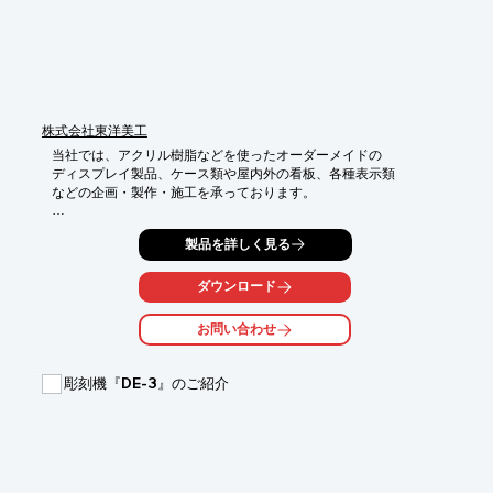
株式会社東洋美工
当社では、アクリル樹脂などを使ったオーダーメイドの

ディスプレイ製品、ケース類や屋内外の看板、各種表示類

などの企画・製作・施工を承っております。

アクリル加工を専門で取り扱う会社だからこそ、多品種・

製品を詳しく見る
少量生産に対応し、高品質な製品を製造することが可能。

お客様のご要望にお応えするため、充実の設備と生産体制で

ダウンロード
対応しております。お気軽にお問い合わせください。

お問い合わせ
【特長】

■高い品質を実現する、卓越した技術力

■様々な要望に応える、企画力・提案力

彫刻機『DE-3』のご紹介
■多品種・少量生産に対応する、設備力・生産力

※詳しくはPDFをダウンロードしていただくか、お気軽にお問い
合わせください。