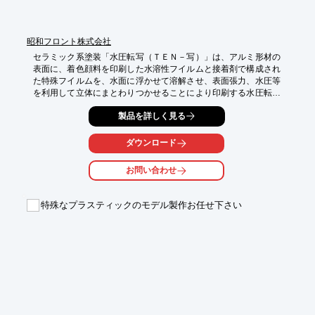
昭和フロント株式会社
セラミック系塗装「水圧転写（ＴＥＮ－写）」は、アルミ形材の
表面に、着色顔料を印刷した水溶性フイルムと接着剤で構成され
た特殊フイルムを、水面に浮かせて溶解させ、表面張力、水圧等
を利用して立体にまとわりつかせることにより印刷する水圧転写
方式です。塗装では表現できなかった絵柄の表現が可能となりま
製品を詳しく見る
すので、無機質になりがちなアルミの表情を、豊富な10種類のカ
ラーバリエーションが個性豊かに演出します。また、トップコー
トにセラミック系塗装を採用していますので、ハガレ、色アセ、
ダウンロード
変色、ツヤ変化に強く、屋外にも安心して使用できます。詳しく
はカタログをダウンロード、もしくはお問い合わせください。
お問い合わせ
特殊なプラスティックのモデル製作お任せ下さい