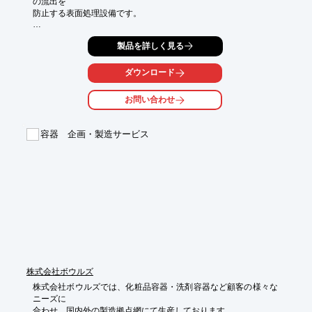
の流出を

防止する表面処理設備です。

搬送装置にてブース内の槽間の運搬を自動化。

製品を詳しく見る
(対応重量：搬送治具含む1～10kg)

作業効率と製品品質を均一にするための生産管理システムの導入
ダウンロード
により、

様々なデーターを管理することができます。

お問い合わせ
(処理時間・電流値・温度・揺動回数・揺動スピード・その他、ご
相談)

容器 企画・製造サービス
【特長】

■省スペースの実験装置

■ブース内に排気装置を取り付け、有害ガスの流出を防止

■搬送装置にてブース内の槽間の運搬を自動化

■様々なデーターを管理することができる

■異常発生時のロット追跡が可能

※詳しくはPDF資料をご覧いただくか、お気軽にお問い合わせ下
さい。
株式会社ボウルズ
株式会社ボウルズでは、化粧品容器・洗剤容器など顧客の様々な
ニーズに

合わせ、国内外の製造拠点網にて生産しております。
