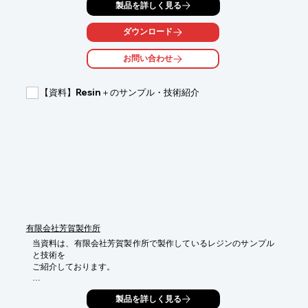
製品を詳しく見る
お客様のアイデアを実現するノウハウを活かし、

「ものづくり」のための試作づくりでお役に立ちたいと考えてい
ダウンロード
ます。

お問い合わせ
ご要望の際は、お気軽にお問い合わせください。

【対応プラスチック素材】

【資料】Resin＋のサンプル・技術紹介
■アクリル樹脂板

■塩ビ樹脂板

■ABS樹脂板

■ポリカ樹脂板　など

※詳細はお問い合わせください。
有限会社芳賀製作所
当資料は、有限会社芳賀製作所で製作しているレジンのサンプル
と技術を

ご紹介しております。

透明度の高い青と木の模様のコントラストが美しく様々なシーン
製品を詳しく見る
で目を引く
