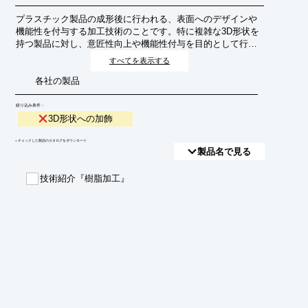
プラスチック製品の成形後に行われる、表面へのデザインや
機能性を付与する加工技術のことです。特に複雑な3D形状を
持つ製品に対し、意匠性向上や機能性付与を目的として行わ
れます。自動車部品、家電製品、医療機器など、幅広い分野
すべてを表示する
で活用されています。
各社の製品
絞り込み条件：
3D形状への加飾
​▼チェックした製品のカタログをダウンロード
製品名で見る
技術紹介『樹脂加工』