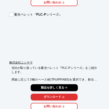
お問い合わせ
・高解像度印刷　：高度な画像処理によるダイレクト印刷

※詳細はお問い合わせ、もしくはカタログをご覧下さい。
蓄光ペレット『PLC-Pシリーズ』
株式会社ニシヤマ
当社が取り扱っている蓄光ペレット『PLC-Pシリーズ』をご紹介
します。

用途に応じて3種のベース材(TPU/PP/ABS)を選択でき、射出成
形、

製品を詳しく見る
押出成形(TPU)などの加工が可能。

防災製品、インテリア、エクステリア、ファッション、雑貨など

ダウンロード
幅広い分野での活用が期待されます。

お問い合わせ
【特長】
