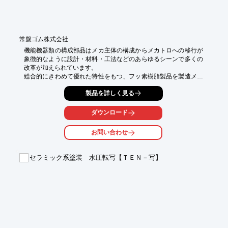
３．LAN対応のインターフェース

　・従来のUSB接続に加えLAN接続用ポートを装備

　・ネットワークプリンターとしても使用できます。
常盤ゴム株式会社
機能機器類の構成部品はメカ主体の構成からメカトロへの移行が
象徴的なように設計・材料・工法などのあらゆるシーンで多くの
改革が加えられています。

総合的にきわめて優れた特性をもつ、フッ素樹脂製品を製造メー
カーの協力体制のもと、各産業分野へ積極的に展開しています。
製品を詳しく見る
ダウンロード
お問い合わせ
セラミック系塗装 水圧転写【ＴＥＮ－写】