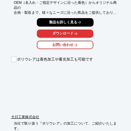
OEM（名入れ・ご指定デザインに沿った着色）からオリジナル商
品の

企画・製造まで、様々なニーズに沿った商品をご提供しておりま
す。 

製品を詳しく見る
貴社の売れるオリジナル商品開発をお手伝いするノウハウがあ
り、ご指定に

ダウンロード
基づき制作することも、企画段階からご相談をお承りし、素材選
びのアドバイス、

お問い合わせ
販売方法のご提案に至るまで、ご希望に応じたサポートをするこ
とが可能です。

ポリウレアは着色加工や蓄光加工も可能です
また、実績のあるディレクター・原型師、信頼できる生産ライン
が、

貴社の商品開発を全面バックアップいたします。

ご要望の際はお気軽にお問い合わせください。

【当社のOEMでできること】

■陶器・石膏型成形

■ポリレジン

■立体プリント

■布物プリント

■PVC

■ABS射出成型

大日工業株式会社
※詳しくはPDFをダウンロードしていただくか、お気軽にお問い
当社で取り扱う『ポリウレア』の加工について、ご紹介いたしま
合わせください。
す。
