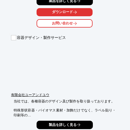
製品を詳しく見る
加工品として

取り扱い。

ダウンロード
また、塩ビパイプ・ボイド管の半割加工や、切欠き加工品や背割
れ加工などの

お問い合わせ
特殊カットも行っております。

【概要（抜粋）】

容器デザイン・製作サービス
＜別注加工品＞

■Sソケット

■スライドソケット

■桶カバー

■ズリ止メ（20幅、25幅、30幅）

※詳しくはPDF資料をご覧いただくか、お気軽にお問い合わせ下
さい。
有限会社ユーアンドユウ
当社では、各種容器のデザイン及び製作を取り扱っております。

特殊形状容器・バイオマス素材・加飾だけでなく、ラベル貼り・
印刷等の

二次加工にも対応。各種OEMメーカー・充填メーカーと連携し
製品を詳しく見る
て、

お客様の理想の商品づくりをサポートいたします。
