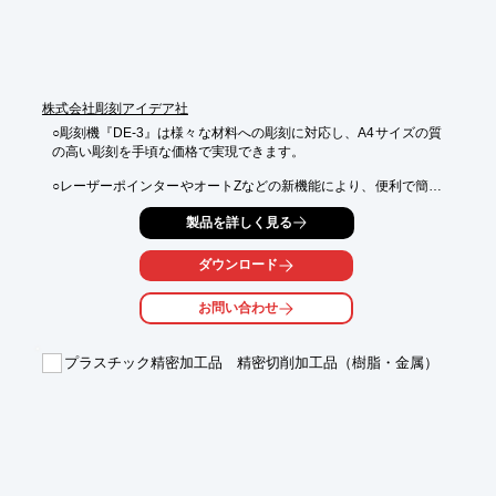
株式会社彫刻アイデア社
○彫刻機『DE-3』は様々な材料への彫刻に対応し、A4サイズの質
の高い彫刻を手頃な価格で実現できます。

○レーザーポインターやオートZなどの新機能により、便利で簡単
な彫刻が可能です。

製品を詳しく見る
○弊社で開発している彫刻専用ソフトウェア『楽彫7』を使用する
ことにより、簡単操作で高い生産性を実現できます。

ダウンロード
【DE-3の特長】

お問い合わせ
１．レーザーポインター搭載で安定した彫刻作業が行えます。

　・彫刻範囲を示すエリアプレビュー機能

　・実際の彫刻パスを示すパスプレビュー機能

プラスチック精密加工品 精密切削加工品（樹脂・金属）
　　※弊社ソフトウェアからの操作により、簡単にご利用頂けま
す。

２．オートZ（自動高さ設定）機能

　・彫刻対象物の高さを自動で測定し、彫刻を行ないます。

　・パネル操作による高さを合わせる作業が不要になります。

　　※弊社ソフトウェアからの操作により、簡単にご利用頂けま
す。
