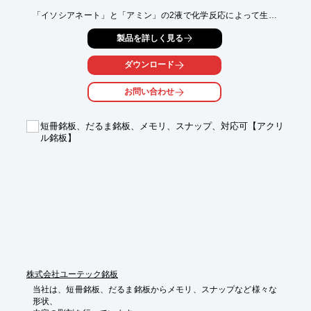
「イソシアネート」と「アミン」の2液で化学反応によって生成
される

製品を詳しく見る
超高速効果性樹脂化合物である『ポリウレア』。

用途に応じた着色加工や、視認性に優れた蓄光加工も可能です。

ダウンロード
ご用命の際は、当社へお気軽にご相談ください。

お問い合わせ
【ポリウレアの特長】

■耐久性

■速乾性

短冊銘板、だるま銘板、メモリ、スナップ、対応可【アクリ
■防水・防食性

ル銘板】
■耐摩耗性

■耐薬品性

※詳しくはPDF資料をご覧いただくか、お気軽にお問い合わせ下
さい。
株式会社ユーテック銘板
当社は、短冊銘板、だるま銘板からメモリ、スナップなど様々な
形状、
