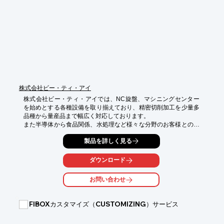
■シルクスクリーン

※詳しくはPDFをダウンロードして頂くか、お気軽にお問合せく
ださい。
株式会社ビー・ティ・アイ
株式会社ビー・ティ・アイでは、NC旋盤、マシニングセンター
を始めとする各種設備を取り揃えており、精密切削加工を少量多
品種から量産品まで幅広く対応しております。

また半導体から食品関係、水処理など様々な分野のお客様との長
年のお取引の中で培った技術とノウハウで多様なニーズにお応え
製品を詳しく見る
しております。

私たちは「お客様に信頼される。そして、必要とされる企業を目
指します。」

ダウンロード
【事業内容】

お問い合わせ
○プラスチック全材料の機械加工

○プラスチック曲げ加工

○プラスチック成型及び金型

FIBOXカスタマイズ（CUSTOMIZING）サービス
○プラスチック製品の組み立て

詳しくはお問い合わせ、またはカタログをダウンロードしてくだ