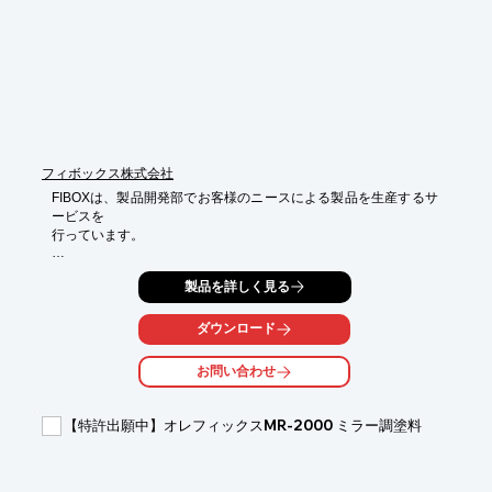
さい。
フィボックス株式会社
FIBOXは、製品開発部でお客様のニースによる製品を生産するサ
ービスを

行っています。

FIBOXのスタンダード製品に必要なサイズがない場合は、当社担
製品を詳しく見る
当者に

ご相談ください。

ダウンロード
数量に制限がありますが、お客様のニーズが満足させるように

最高級のソリューションを提供します。

お問い合わせ
【サービス内容】

■FIBOX加工サービス

【特許出願中】オレフィックスMR-2000 ミラー調塗料
■組立サービス

■カラーエンクロージャー

■エンクロージャーペインティング（塗装）

■シルク印刷サービス
