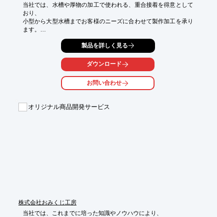
当社では、水槽や厚物の加工で使われる、重合接着を得意として
おり、

小型から大型水槽までお客様のニーズに合わせて製作加工を承り
ます。

重合接着による大型水槽の製作可能な最大サイズは、

製品を詳しく見る
4,500mm×2,000mm×1,500mm以下、

水槽重量は1,400kg以下まで対応しております。

ダウンロード
円筒型水槽や箱型水槽、直線と曲線を組み合わせた

お問い合わせ
店内観賞用の水槽など、多数製作実績がございます。

【大型水槽の納入実績】

オリジナル商品開発サービス
■茨城県Ｏ水族館

■静岡県Ｉ水族館

■大分県Ｍ水族館

■沖縄県Ｔ水族館　など

※詳しくはPDFをダウンロードしていただくか、お気軽にお問い
合わせ下さい。
株式会社おみくじ工房
当社では、これまでに培った知識やノウハウにより、
