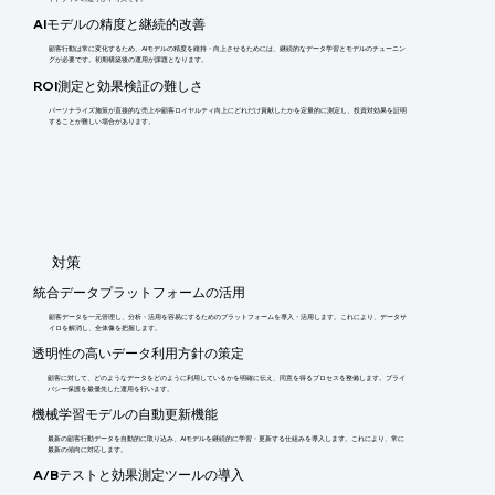
AIモデルの精度と継続的改善
顧客行動は常に変化するため、AIモデルの精度を維持・向上させるためには、継続的なデータ学習とモデルのチューニン
グが必要です。初期構築後の運用が課題となります。
ROI測定と効果検証の難しさ
パーソナライズ施策が直接的な売上や顧客ロイヤルティ向上にどれだけ貢献したかを定量的に測定し、投資対効果を証明
することが難しい場合があります。
​対策
統合データプラットフォームの活用
顧客データを一元管理し、分析・活用を容易にするためのプラットフォームを導入・活用します。これにより、データサ
イロを解消し、全体像を把握します。
透明性の高いデータ利用方針の策定
顧客に対して、どのようなデータをどのように利用しているかを明確に伝え、同意を得るプロセスを整備します。プライ
バシー保護を最優先した運用を行います。
機械学習モデルの自動更新機能
最新の顧客行動データを自動的に取り込み、AIモデルを継続的に学習・更新する仕組みを導入します。これにより、常に
最新の傾向に対応します。
A/Bテストと効果測定ツールの導入