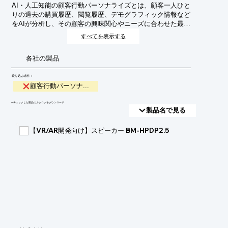
AI・人工知能の顧客行動パーソナライズとは、顧客一人ひと
りの過去の購買履歴、閲覧履歴、デモグラフィック情報など
をAIが分析し、その顧客の興味関心やニーズに合わせた最適
な情報、商品、サービスを適切なタイミングで提供するマー
すべてを表示する
ケティング手法です。これにより、顧客満足度の向上、エン
ゲージメント強化、そして最終的なコンバージョン率の向上
各社の製品
が期待できます。
絞り込み条件：
顧客行動パーソナ...
​▼チェックした製品のカタログをダウンロード
製品名で見る
【VR/AR開発向け】スピーカー BM-HPDP2.5