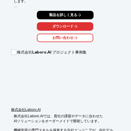
します。

これまでに肌測定AIを搭載した化粧品レコメンドアプリや、

製品を詳しく見る
医療用AIプラットフォーム、AIを活用したマルチソリューション
の

開発事例がございます。

ダウンロード
ご要望の際はお気軽にお問い合わせください。

お問い合わせ
【取扱品目】

■物体認証・検出・トラッキング

株式会社Laboro.AI プロジェクト事例集
■OCR・eKYC

■推定・リコメンデーションエンジン

※詳しくはPDFをダウンロードしていただくか、お気軽にお問い
合わせください。
株式会社Laboro.AI
株式会社Laboro.AIでは、貴社の課題やデータに合わせた

AIソリューションをオーダーメイドで開発しています。

機械学習の専門スキルを保有する当社エンジニアが、AIモデルを