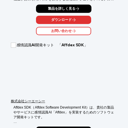
開発。

製品を詳しく見る
システム連携用のAPIや簡易DBなど、実用化のための仕組み作り
も

お手伝いいたします。

ダウンロード
【当社でのプロジェクト事例】

お問い合わせ
■画像・映像×AI

■自然言語×AI

■強化学習×AI

感情認識AI開発キット 「Affdex SDK」
■レコメンド/パーソナライゼーション×AI

※詳しくはPDFをダウンロードしていただくか、お気軽にお問い
合わせください。
株式会社シーエーシー
Affdex SDK（Affdex Software Development Kit）は、貴社の製品
やサービスに感情認識AI「Affdex」を実装するためのソフトウェ
ア開発キットです。

Affdex SDKはソフトウェア開発キットのため、貴社サービスへの