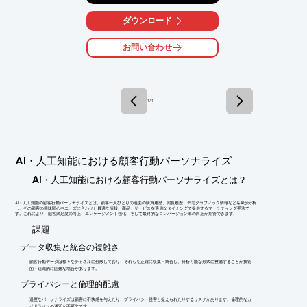
使用用途によって選定するのもどうしたらよいかわからな
い・・・

ダウンロード
当社取扱いの研磨砂を各種添付した見本帳を無料プレゼント中で
お問い合わせ
す。

掲載粒度はF8からF220までを収録しています。

■掲載内容一部

SKアランダム、ホワイトアランダム、ボロンカーバイド etc...

1 / 1
研磨砂の粒度の選定はもちろん、新入社員向けの教材にもお使い
いただけます。

◎カタログでは研磨砂の用途例を公開中です。

◎見本帳ご希望の方はその旨を記載下さい。
AI・人工知能における顧客行動パーソナライズ
AI・人工知能における顧客行動パーソナライズとは？
AI・人工知能の顧客行動パーソナライズとは、顧客一人ひとりの過去の購買履歴、閲覧履歴、デモグラフィック情報などをAIが分析
し、その顧客の興味関心やニーズに合わせた最適な情報、商品、サービスを適切なタイミングで提供するマーケティング手法で
す。これにより、顧客満足度の向上、エンゲージメント強化、そして最終的なコンバージョン率の向上が期待できます。
​課題
データ収集と統合の複雑さ
顧客行動データは様々なチャネルに分散しており、それらを正確に収集・統合し、分析可能な形式に整備することが技術
的・組織的に困難な場合があります。
プライバシーと倫理的配慮
過度なパーソナライズは顧客に不快感を与えたり、プライバシー侵害と捉えられたりするリスクがあります。倫理的なガ
イドラインの遵守が不可欠です。