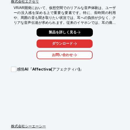
株式会社エクセリ
VR/AR開発において、仮想空間でのリアルな音声体験は、ユーザ
ーの没入感を深める上で重要な要素です。特に、長時間の利用
や、周囲の音も聞き取りたい状況では、耳への負担が少なく、ク
リアな音声伝達が求められます。従来のイヤホンでは、耳の痛み
を訴えるユーザーや、外部の指示を聞き逃したくないというニー
製品を詳しく見る
ズに対応しきれない場合があります。スピーカーBM-HPDP2.5
は、耳に当てるだけで音声を聞くことができるスピーカー型イヤ
ホンであり、これらの課題を解決します。

ダウンロード
【活用シーン】

お問い合わせ
・VR/ARコンテンツ開発における音声テスト

・仮想空間でのインタラクティブな体験設計

・開発中のプロトタイプでの音声フィードバック確認

感情AI『Affectiva(アフェクティバ)』
【導入の効果】

・長時間の開発作業でも快適な使用感

・イヤホンが苦手な開発者も利用可能

・クリアな音声で、細かなニュアンスも確認可能
株式会社シーエーシー