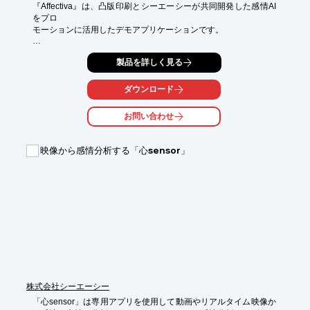
『Affectiva』は、凸版印刷とシーエーシーが共同開発した感情AI
をプロ

モーションに活用したデモアプリケーションです。

表情動作を記述する技術に基づくシステムを採用。

製品を詳しく見る
34のフェイスポイントにより21の表情を分析し、7つの感情と2
つの特殊な

ダウンロード
指標(表情の豊かさ、好感度と反感度)を測定します。

お問い合わせ
【特長】

■機械学習を用いた感情認識AI

■世界最大級のデータベース

映像から感情分析する「心sensor」
■FACS(顔面動作符号化システム)に基づいた技術を採用

■同時に複数人の認識が可能

※詳しくはPDFをダウンロードして頂くか、お気軽にお問い合わ
せ下さい。
株式会社シーエーシー
「心sensor」は専用アプリを使用して動画やリアルタイム映像か