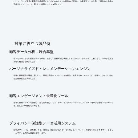
パーソナライズ施策の効果を比較検証するためのA/Bテストを積極的に実施し、効果測定ツールを用いて具体的な成果を
可視化します。データに基づいた改善サイクルを回します。
​対策に役立つ製品例
顧客データ分析・統合基盤
様々なソースからの顧客データを収集・統合し、分析可能な状態にするためのシステムです。これにより、データ収集と
統合の複雑さを解消します。
パーソナライズド・レコメンデーションエンジン
顧客の行動履歴や嗜好に基づいて、最適な商品やコンテンツを自動的に推薦するAIシステムです。顧客一人ひとりに合わ
せた情報提供を実現します。
顧客エンゲージメント最適化ツール
顧客の行動パターンを分析し、最も効果的なコミュニケーションチャネルやタイミングでメッセージを配信するツールで
す。顧客との関係性を深めます。
プライバシー保護型データ活用システム
顧客のプライバシーに配慮しつつ、匿名化・統計化されたデータを用いてパーソナライズ施策を実行できるプラットフォ
ームです。倫理的な課題に対応します。