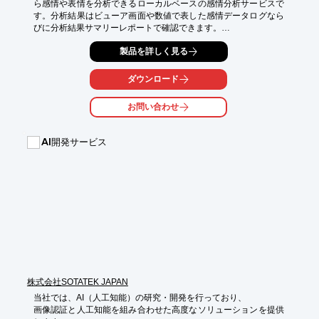
ら感情や表情を分析できるローカルベースの感情分析サービスで
す。分析結果はビューア画面や数値で表した感情データログなら
びに分析結果サマリーレポートで確認できます。

Affectiva社により開発された感情認識AI「Affdex」を使用してお
製品を詳しく見る
り、膨大な人間の表情データをもとに、表情データからどのよう
な感情なのかをディープラーニングによって分析します。

ダウンロード
34のフェイスポイントの動きから21種類の表情、7種類の感情、
2種類の特殊指標（Valence[肯定的表情・否定的表情] / 
お問い合わせ
Engagement[表情の豊かさ]）を計測します。

「心sensor」をご利用頂ければ、企業が既にお持ちの動画データ
AI開発サービス
やリアルタイム映像から手軽に感情分析を行い、新たな資産価値
を生み出すことができます。
株式会社SOTATEK JAPAN
当社では、AI（人工知能）の研究・開発を行っており、

画像認証と人工知能を組み合わせた高度なソリューションを提供