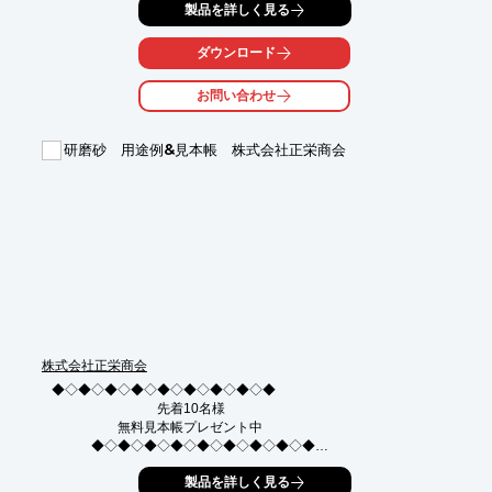
製品を詳しく見る
実装にはソフトウェア開発が必要となります。

・マルチプラットフォーム（Windows、Android、iOS、Linux）
ダウンロード
に対応

・ネット接続のないローカル環境においても感情データの高速処
お問い合わせ
理が可能

・スタンドアロンもしくは、クラウドベースでパワフルな機能を
実現することも可能

研磨砂 用途例&見本帳 株式会社正栄商会
既にモバイルアプリケーションやゲーム・ロボットといった製品
をはじめ、広告・教育・ヘルスケア業界などへも導入が進んでい
ます。
株式会社正栄商会
◆◇◆◇◆◇◆◇◆◇◆◇◆◇◆◇◆

　　　　　　　　先着10名様

　　　　　無料見本帳プレゼント中

　　　◆◇◆◇◆◇◆◇◆◇◆◇◆◇◆◇◆

研磨砂といっても種類・粒度は様々・・・

製品を詳しく見る