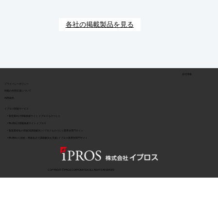
各社の掲載製品を見る
会社情報
​プライバシーポリシー
​情報の外部伝達について
利用規約
イプロス関連サービス
> 製造業向け情報検索サイト イプロスものづくり
> BtoB向け情報検索サイト イプロス
> 製造業特化の用途別課題解決 | イプロスものづくり業界別専門サイト
> BtoB向け | 目的・用途起点で課題解決を支援 | イプロス業界別専門サイト
COPYRIGHT © IPROS CORPORATION ALL RIGHTS RESERVED