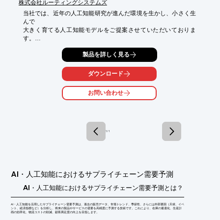
株式会社ルーティングシステムズ
当社では、近年の人工知能研究が進んだ環境を生かし、小さく生
んで

大きく育てる人工知能モデルをご提案させていただいておりま
す。

人工知能モデルの開発は初めから成功を確約できるものではな
製品を詳しく見る
く、

時にその判断がなぜ導き出されるのかわからないこともございま
ダウンロード
す。

お問い合わせ
そのため、まずは学習モデルを小さく生み、結果をテストしなが
らさらに

再学習を重ねる開発手法をお勧めしています。

【特長】

1 / 1
■短納期でプロトタイプが完成

■方向性をお客様と共有できる

■予算に応じて性能を調整できる

■失敗した時の痛手を最小限に

AI・人工知能におけるサプライチェーン需要予測
※詳しくはPDFをダウンロードしていただくか、お気軽にお問い
合わせください。
AI・人工知能におけるサプライチェーン需要予測とは？
AI・人工知能を活用したサプライチェーン需要予測は、過去の販売データ、市場トレンド、季節性、さらには外部要因（天候、イベ
ント、経済指標など）を分析し、将来の製品やサービスの需要を高精度に予測する技術です。これにより、在庫の最適化、生産計
画の効率化、物流コストの削減、顧客満足度の向上を目指します。