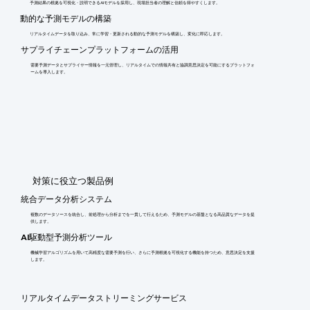
予測結果の根拠を可視化・説明できるAIモデルを採用し、現場担当者の理解と信頼を得やすくします。
動的な予測モデルの構築
リアルタイムデータを取り込み、常に学習・更新される動的な予測モデルを構築し、変化に即応します。
サプライチェーンプラットフォームの活用
需要予測データとサプライヤー情報を一元管理し、リアルタイムでの情報共有と協調意思決定を可能にするプラットフォ
ームを導入します。
​対策に役立つ製品例
統合データ分析システム
複数のデータソースを統合し、前処理から分析までを一貫して行えるため、予測モデルの基盤となる高品質なデータを提
供します。
AI駆動型予測分析ツール
機械学習アルゴリズムを用いて高精度な需要予測を行い、さらに予測根拠を可視化する機能を持つため、意思決定を支援
します。
リアルタイムデータストリーミングサービス