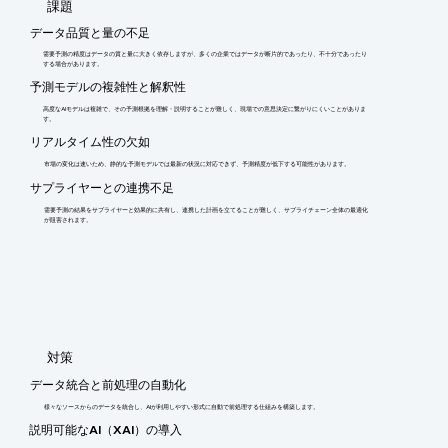
​課題
データ品質と量の不足
需要予測の精度はデータの質と量に大きく依存しますが、多くの企業ではデータが断片的であったり、不十分であったり
する場合があります。
予測モデルの複雑性と解釈性
高度なAIモデルは複雑で、その予測根拠を理解・説明することが難しく、現場での意思決定に繋がりにくいことがありま
す。
リアルタイム性の欠如
市場の変化は速いため、静的な予測モデルでは最新の状況に対応できず、予測精度が低下する可能性があります。
サプライヤーとの連携不足
需要予測の結果をサプライヤーと効果的に共有し、連携した計画を立てることが難しく、サプライチェーン全体の最適化
が阻害されます。
​対策
データ統合と前処理の自動化
様々なソースからのデータを統合し、AIが利用しやすい形式に自動で前処理する仕組みを構築します。
説明可能なAI（XAI）の導入