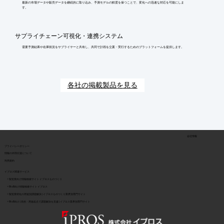
最新の市場データや販売データを継続的に取り込み、予測モデルの鮮度を保つことで、変化への迅速な対応を可能にしま
す。
サプライチェーン可視化・連携システム
需要予測結果や在庫状況をサプライヤーと共有し、共同で計画を立案・実行するためのプラットフォームを提供します。
各社の掲載製品を見る
会社情報
​プライバシーポリシー
​情報の外部伝達について
利用規約
イプロス関連サービス
> 製造業向け情報検索サイト イプロスものづくり
> BtoB向け情報検索サイト イプロス
> 製造業特化の用途別課題解決 | イプロスものづくり業界別専門サイト
> BtoB向け | 目的・用途起点で課題解決を支援 | イプロス業界別専門サイト