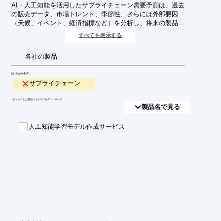
AI・人工知能を活用したサプライチェーン需要予測は、過去
の販売データ、市場トレンド、季節性、さらには外部要因
（天候、イベント、経済指標など）を分析し、将来の製品や
サービスの需要を高精度に予測する技術です。これにより、
すべてを表示する
在庫の最適化、生産計画の効率化、物流コストの削減、顧客
満足度の向上を目指します。
各社の製品
絞り込み条件：
サプライチェーン...
​▼チェックした製品のカタログをダウンロード
製品名で見る
人工知能学習モデル作成サービス