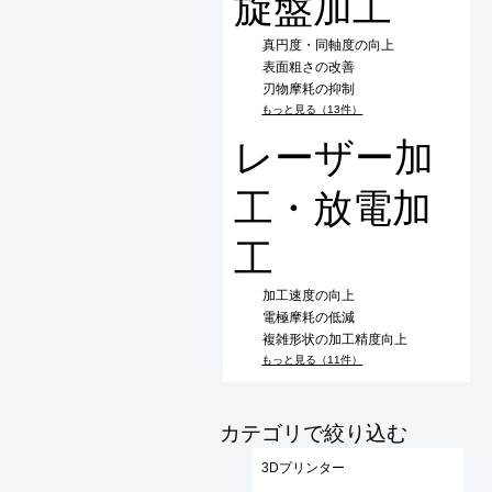
旋盤加工
真円度・同軸度の向上
表面粗さの改善
刃物摩耗の抑制
もっと見る（13件）
レーザー加
工・放電加
工
加工速度の向上
電極摩耗の低減
複雑形状の加工精度向上
もっと見る（11件）
​カテゴリで絞り込む
3Dプリンター