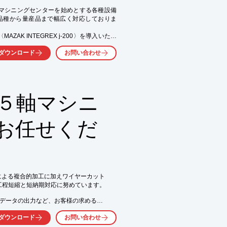
マシニングセンターを始めとする各種設備
品種から量産品まで幅広く対応しておりま
ZAK INTEGREX j-200〉を導入いたし
ダウンロード
お問い合わせ
200〉の導入により、最大加工径φ500mm、最大
ウンロードしてください。
】５軸マシニ
お任せくだ
よる複合的加工に加えワイヤーカット

程短縮と短納期対応に努めています。

Cデータの出力など、お客様の求める

。

ダウンロード
お問い合わせ
に対し誠意をもってお応えします。
