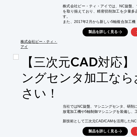
株式会社ビー・ティ・アイでは、NC旋盤、
を取り揃えており、精密切削加工を少量多
す。

また、2017年2月から新しい5軸複合加工機〈MA
ました。

製品を詳しく見る
5軸複合加工機〈MAZAK INTEGREX j-
加工長500mmの加工が可能になりました。

株式会社ビー・ティ・
アイ
詳しくはお問い合わせ、またはカタログをダ
【三次元CAD対応
ングセンタ加工なら
さい！
当社ではNC旋盤、マシニングセンタ、研削に
放電加工機や5軸制御マシニングを装備し、工
新技術として三次元CAD/CAMを活用したN
付加価値向上にも貢献できるようになりました
製品を詳しく見る
ご要望をお聞きしながら、納期・品質・価格