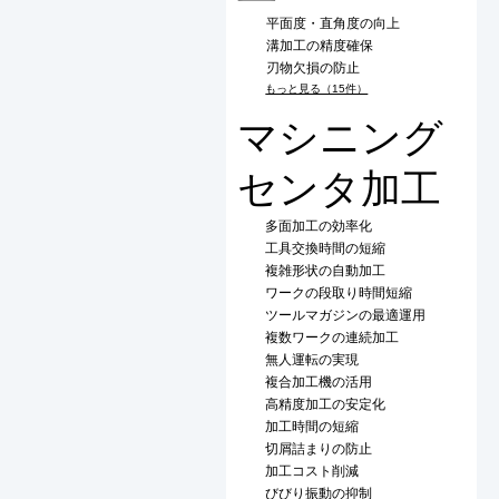
平面度・直角度の向上
溝加工の精度確保
刃物欠損の防止
もっと見る（15件）
マシニング
センタ加工
多面加工の効率化
工具交換時間の短縮
複雑形状の自動加工
ワークの段取り時間短縮
ツールマガジンの最適運用
複数ワークの連続加工
無人運転の実現
複合加工機の活用
高精度加工の安定化
加工時間の短縮
切屑詰まりの防止
加工コスト削減
びびり振動の抑制