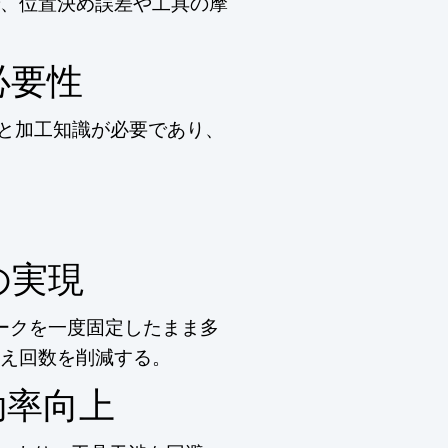
、位置決め誤差や工具の摩
必要性
術と加工知識が必要であり、
の実現
ークを一度固定したまま多
え回数を削減する。
効率向上