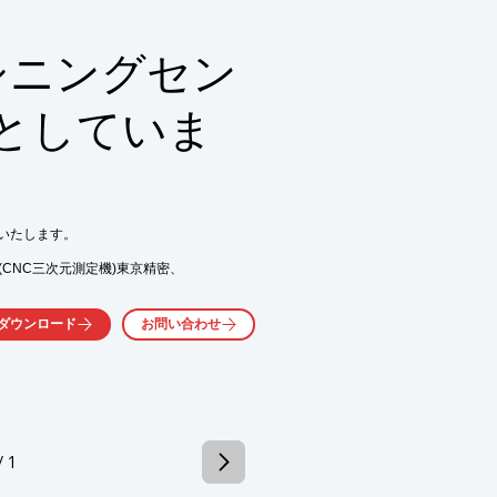
削盤・ワイヤー放電加工機等の

シニングセン
としていま
気軽にお問い合わせ下さい。
たします。

CNC三次元測定機)東京精密、

サーを使用しているため、

ダウンロード
お問い合わせ
/ 1