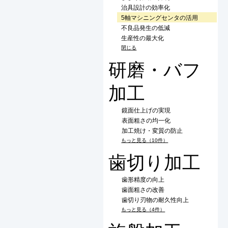
治具設計の効率化
5軸マシニングセンタの活用
不良品発生の低減
生産性の最大化
閉じる
研磨・バフ
加工
鏡面仕上げの実現
表面粗さの均一化
加工焼け・変質の防止
もっと見る（10件）
歯切り加工
歯形精度の向上
歯面粗さの改善
歯切り刃物の耐久性向上
もっと見る（4件）