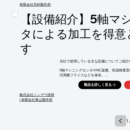
有限会社毛利製作所
【事業内容】

■NC旋盤・マシニングセンタ・円筒、平面研
【設備紹介】5軸マ
　工作機械による複合的加工

■CADデータからの三次元加工

タによる加工を得意
※詳しくはPDF資料をご覧いただくか、お
す
当社で使用している主な設備についてご紹介い
5軸マシニングセンタやNC旋盤、恒温検査室(
汎用横フライスなどを保有。

マシニングセンタは、レニショータッチセン
製品を詳しく見る
高精度な原点出しが可能です。

株式会社シングウ技研
【主要設備(一部)】

/ 有限会社青山製作所
■DMU80eVo Linear(5軸マシニング)

■VARIAXIS 500-5X(5軸マシニング)

■V-550(立マシニング)

■AJV-18(門マシニング)

1 
■QUICK TURN 20(NC旋盤)

■QUICK TURN 15N(NC旋盤)
