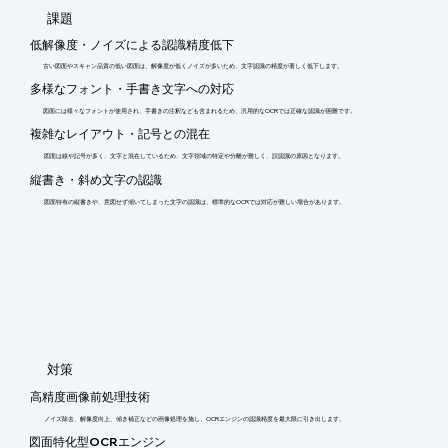
​課題
低解像度・ノイズによる認識精度低下
古い図面やスキャン品質の低い図面は、解像度が低くノイズが多いため、文字認識の精度が著しく低下します。
多様なフォント・手書き文字への対応
図面には様々なフォントが使用され、手書きの注釈なども含まれるため、汎用的なOCRでは正確な認識が困難です。
複雑なレイアウト・記号との混在
図面は線や記号が多く、文字と混在しているため、文字領域の特定や分離が難しく、誤認識の原因となります。
縦書き・斜め文字の認識
図面特有の縦書きや、意図せず傾いてしまった文字の認識は、標準的なOCRでは対応が難しい場合があります。
​対策
高精度画像前処理技術
ノイズ除去、解像度向上、傾き補正などの画像処理を施し、OCRエンジンの認識精度を最大限に引き出します。
図面特化型OCRエンジン