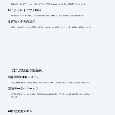
図面の特性（線、記号、フォント傾向）を学習した専用のOCRエンジンを使用し、認識精度を向上させます。
AIによるレイアウト解析
AIが図面のレイアウトを解析し、文字領域を正確に特定・分離することで、記号や線との誤認識を防ぎます。
多言語・多方向対応
縦書き、斜め文字、さらには多言語にも対応したOCRエンジンを選択することで、様々な図面に対応可能にします。
​対策に役立つ製品例
画像解析OCRシステム
高度な画像解析技術とAIを組み合わせ、図面特有のノイズやレイアウトに対応し、高精度な文字認識を実現します。
図面データ化サービス
専門家が図面をデジタル化する際に、図面特化型OCR技術を活用し、手作業による修正を最小限に抑え、効率的にデータ
化します。
AI搭載文書スキャナー