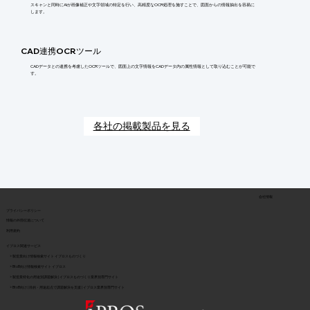
スキャンと同時にAIが画像補正や文字領域の特定を行い、高精度なOCR処理を施すことで、図面からの情報抽出を容易に
します。
CAD連携OCRツール
CADデータとの連携を考慮したOCRツールで、図面上の文字情報をCADデータ内の属性情報として取り込むことが可能で
す。
各社の掲載製品を見る
会社情報
​プライバシーポリシー
​情報の外部伝達について
利用規約
イプロス関連サービス
> 製造業向け情報検索サイト イプロスものづくり
> BtoB向け情報検索サイト イプロス
> 製造業特化の用途別課題解決 | イプロスものづくり業界別専門サイト
> BtoB向け | 目的・用途起点で課題解決を支援 | イプロス業界別専門サイト