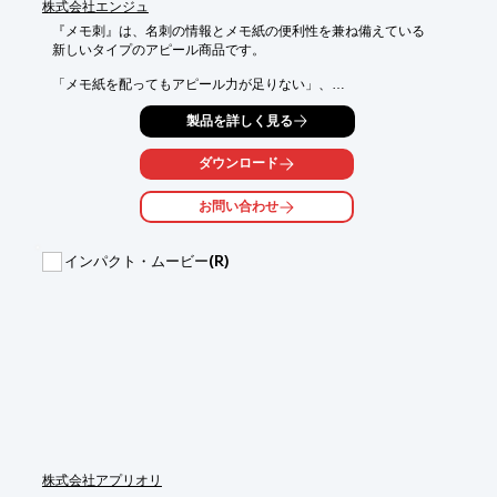
株式会社エンジュ
『メモ刺』は、名刺の情報とメモ紙の便利性を兼ね備えている

新しいタイプのアピール商品です。

「メモ紙を配ってもアピール力が足りない」、

「名刺を配っても相手の印象に残らない」などのお悩みを解決し
製品を詳しく見る
ます。

ご要望の際はお気軽に、お問い合わせください。

ダウンロード
【ラインアップ】

お問い合わせ
■55×91mmタイプ

■128×91mmタイプ

※別注サイズも承ります。（100冊より）

インパクト・ムービー(R)
※詳しくはPDFをダウンロードしていただくか、お問い合わせく
ださい。
株式会社アプリオリ