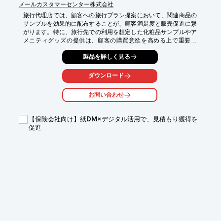
メールカスタマーセンター株式会社
旅行代理店では、顧客への旅行プラン提案において、関連商品の
サンプルを効果的に配布することが、顧客満足度と販売促進に繋
がります。特に、旅行先での利用を想定した化粧品サンプルやア
メニティグッズの提供は、顧客の購買意欲を高める上で重要で
す。しかし、サンプル送付のコストや、適切なターゲットへの配
製品を詳しく見る
布方法が課題となることがあります。当社の現物マーケティング
は、これらの課題を解決します。

ダウンロード
【活用シーン】

*   旅行関連商品のサンプル送付

お問い合わせ
*   旅行プラン契約者への特典提供

*   顧客への新商品・サービスの認知度向上

【保険会社向け】紙DM×デジタル活用で、見積もり獲得を
【導入の効果】

促進
*   発送コストの削減

*   顧客への情報伝達力向上

*   顧客満足度の向上