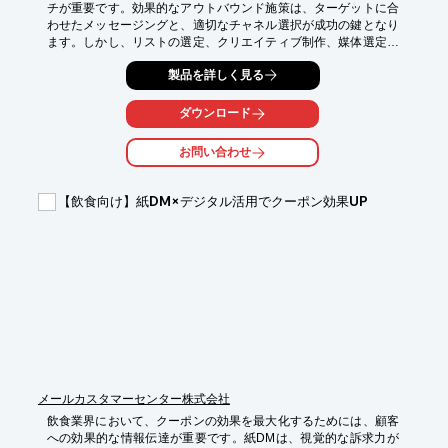
チが重要です。効果的なアウトバウンド施策は、ターゲットに合
わせたメッセージングと、適切なチャネル選択が成功の鍵となり
ます。しかし、リストの選定、クリエイティブ制作、媒体選定、
効果測定など、多くの工程があり、リソース不足や専門知識の欠
製品を詳しく見る
如が課題となることがあります。当社「リスト」×「制作」×「ア
ウトバウンド」統合支援は、これらの課題を解決し、IT企業のリ
ード獲得を強力にサポートします。

ダウンロード
【活用シーン】

お問い合わせ
・新規顧客開拓

・セミナー、イベントへの集客

・既存顧客へのアップセル、クロスセル

【飲食向け】紙DM×デジタル活用でクーポン効果UP
【導入の効果】

・リード獲得数の増加

・顧客獲得単価の削減

・マーケティングROIの向上
メールカスタマーセンター株式会社
飲食業界において、クーポンの効果を最大化するためには、顧客
への効果的な情報伝達が重要です。紙DMは、視覚的な訴求力が