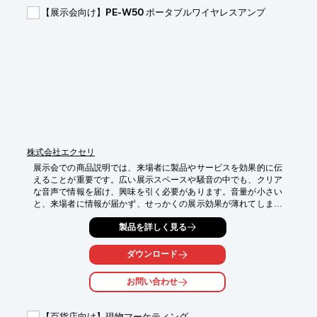
【導入の効果】

【展示会向け】PE-W50 ポータブルワイヤレスアンプ
・クリアな音質で、聴衆にメッセージを届ける

・広いエリアで、大勢の人に情報を伝える

・コンパクトで持ち運びが容易
株式会社エクセリ
展示会での商品説明では、来場者に製品やサービスを効果的に伝
えることが重要です。広い展示スペースや騒音の中でも、クリア
な音声で情報を届け、興味を引く必要があります。音量が小さい
と、来場者に情報が届かず、せっかくの展示効果が薄れてしまう
可能性があります。PE-W50 ポータブルワイヤレスアンプは、パ
製品を詳しく見る
ワフルな25W出力とクリアな音質で、展示会での商品説明を強力
にサポートします。

ダウンロード
【活用シーン】

・製品紹介

お問い合わせ
・デモンストレーション

・セミナー

【百貨店向け】現物マーケティング