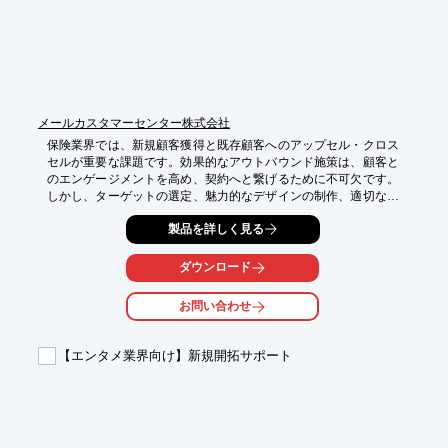
メールカスタマーセンター株式会社
保険業界では、新規顧客獲得と既存顧客へのアップセル・クロス
セルが重要な課題です。効果的なアウトバウンド施策は、顧客と
のエンゲージメントを高め、契約へと繋げるために不可欠です。
しかし、ターゲットの選定、魅力的なデザインの制作、適切な媒
体の選定、効果測定など、多くの工程が必要となり、リソース不
製品を詳しく見る
足に陥りがちです。当社「リスト」×「制作」×「アウトバウン
ド」統合支援は、これらの課題を解決し、貴社の契約促進を支援
します。

ダウンロード
【活用シーン】

お問い合わせ
・新規顧客獲得のためのDM発送

・既存顧客への新商品案内

・休眠顧客へのアプローチ

【エンタメ業界向け】新規開拓サポート
・契約更新案内

【導入の効果】

・ターゲットに最適化された施策で、高い反応率を実現

・デザインから発送までワンストップで対応し、業務効率化

・費用対効果の高い施策で、コスト削減
