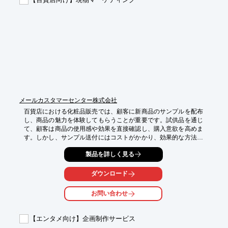
【導入の効果】

・クリアな音声で、来場者に情報を正確に伝える

・広い展示スペースでも、音声が届く

・手軽に持ち運び、設置が可能
メールカスタマーセンター株式会社
百貨店における化粧品販売では、顧客に新商品のサンプルを配布
し、商品の魅力を体験してもらうことが重要です。試供品を通じ
て、顧客は商品の使用感や効果を直接確認し、購入意欲を高めま
す。しかし、サンプル送付にはコストがかかり、効果的な方法で
顧客に情報を届けることが課題です。当社の現物マーケティング
製品を詳しく見る
は、これらの課題を解決します。

【活用シーン】

ダウンロード
*   新商品のサンプル送付

*   既存顧客へのリピート促進

お問い合わせ
*   潜在顧客への認知度向上

【導入の効果】

【エンタメ向け】企画制作サービス
*   発送コストの削減
