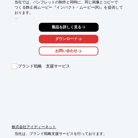
当社では、パンフレットの制作と同時に、同じ画像とコピーで

つくる静止画ムービー『インパクト・ムービー(R)』を提供して
おります。

ムービーの制作はグラフィックデザイナーが手掛けるので、

製品を詳しく見る
画面がキレイで動くパンフレットのような仕上がりです。

また、オリジナルの音楽をつけるのでインパクトのある販促が可
ダウンロード
能です。

お問い合わせ
【特長】

■グラフィックデザイナーによる制作

■画面がキレイ

ブランド戦略 支援サービス
■オリジナルの音楽をつけることができる

■インパクトのある販促が可能

※詳しくはPDFをダウンロードして頂くか、お気軽にお問い合わ
せください。
株式会社アイディーネット
当社は、ブランド戦略支援サービスを行っております。
