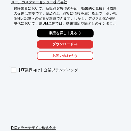
メールカスタマーセンター株式会社
保険業界において、新規顧客獲得のため、効果的な見積もり依頼
の促進は重要です。紙DMは、顧客に情報を届ける上で、高い視
認性と記憶への定着が期待できます。しかし、デジタル化が進む
現代において、紙DM単体では、効果測定や顧客とのインタラク
ションに課題があります。本資料は、紙DMとデジタル施策を組
製品を詳しく見る
み合わせることで、見積もり依頼の増加を目指します。

【活用シーン】

ダウンロード
*   保険の見積もり依頼を検討している顧客へのアプローチ

*   紙DMとWebサイト、またはランディングページとの連携

お問い合わせ
*   顧客属性に合わせたターゲティング

【導入の効果】

【IT業界向け】企業ブランディング
*   DMからのWebサイトへの誘導による、顧客行動の可視化

*   顧客ニーズに合わせた情報提供による、見積もり依頼数の増加

*   紙媒体とデジタル施策の相乗効果による、費用対効果の向上
DICカラーデザイン株式会社