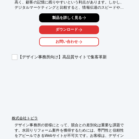
高く、顧客の記憶に残りやすいという利点があります。しかし、
デジタルマーケティングと比較すると、情報伝達のスピードや効
果測定に課題がありました。本資料では、紙DMとデジタル施策
製品を詳しく見る
を組み合わせることで、これらの課題を解決し、クーポンの利用
促進、来店頻度の向上、売上アップを目指します。

ダウンロード
【活用シーン】

*   新規顧客の獲得

お問い合わせ
*   リピーターの育成

*   季節ごとのキャンペーン告知

*   特別なイベント告知

【デザイン事務所向け】高品質サイトで集客革新
【導入の効果】

*   クーポン利用率の向上

*   顧客の来店頻度アップ

*   売上増加

*   顧客満足度の向上
株式会社トビラ
デザイン事務所の皆様にとって、競合との差別化は重要な課題で
す。水回りリフォーム案件を獲得するためには、専門性と信頼性
をアピールできるWebサイトが不可欠です。お客様は、デザイン