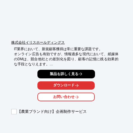
*   費用対効果の改善
株式会社イリスホールディングス
IT業界において、新規顧客獲得は常に重要な課題です。

オンライン広告も有効ですが、情報過多な現代において、紙媒体
のDMは、競合他社との差別化を図り、顧客の記憶に残る効果的
な手段となりえます。

しかし、紙媒体での集客は、費用対効果や効果測定が難しいとい
製品を詳しく見る
う課題も存在します。

SalesMasicDMは、印刷物に目の肥えたIT企業の経営者に対し、
紙のダイレクトメールを送付し、効果的な集客を実現するソリュ
ダウンロード
ーションです。

他社事例では、345通のDM送付で10件のパルスを検知し、2件の
お問い合わせ
来場申し込みを獲得しました。

SalesMasicDMは、オンライン広告一辺倒からの脱却を図り、新
たなリード獲得チャネルを開拓したいIT企業にとって、最適なソ
【農業ブランド向け】企画制作サービス
リューションです。

【活用シーン】

*   展示会への集客
