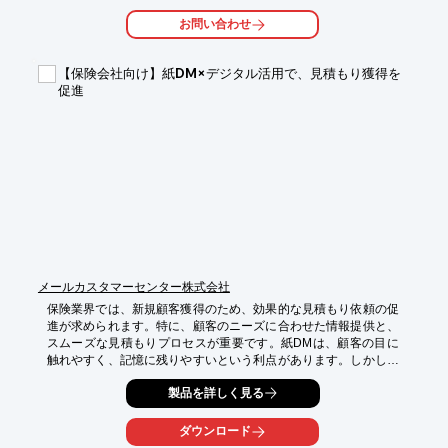
・新規顧客の獲得

お問い合わせ
・既存顧客との関係性強化

・Webサイトからの見積もり依頼増加

【保険会社向け】紙DM×デジタル活用で、見積もり獲得を
【導入の効果】

促進
・信頼性の向上

・成約率の向上

・集客コストの削減
メールカスタマーセンター株式会社
保険業界では、新規顧客獲得のため、効果的な見積もり依頼の促
進が求められます。特に、顧客のニーズに合わせた情報提供と、
スムーズな見積もりプロセスが重要です。紙DMは、顧客の目に
触れやすく、記憶に残りやすいという利点があります。しかし、
デジタル化が進む現代において、紙DMだけでは情報伝達のスピ
製品を詳しく見る
ードや、顧客とのインタラクションに限界があります。当資料
は、紙DMからオンラインへ自然につなげることで、反応率を大
幅に改善させることを目的としています。

ダウンロード