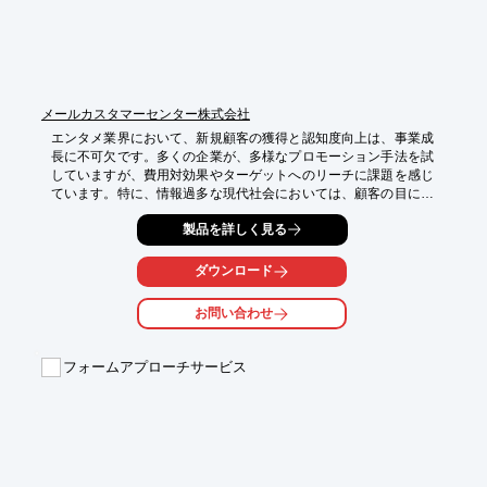
・効果測定に基づいた改善で、継続的な成果向上
メールカスタマーセンター株式会社
エンタメ業界において、新規顧客の獲得と認知度向上は、事業成
長に不可欠です。多くの企業が、多様なプロモーション手法を試
していますが、費用対効果やターゲットへのリーチに課題を感じ
ています。特に、情報過多な現代社会においては、顧客の目に留
まり、記憶に残るような効果的なアプローチが求められていま
製品を詳しく見る
す。当社が提供する新規開拓サポートは、10媒体以上のネットワ
ークを活用し、エンタメ業界のニーズに合わせた最適な出稿プラ
ンをご提案することで、これらの課題を解決します。

ダウンロード
【活用シーン】

お問い合わせ
・イベント告知

・新サービス/商品のプロモーション

・会員獲得キャンペーン

フォームアプローチサービス
【導入の効果】

・ターゲット層への高いリーチ率

・費用対効果の高い広告展開

・認知度向上と顧客獲得の促進