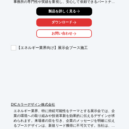
事務所の専門性や実績を重視し、安心して依頼できるパートナー
を探しています。当社の提供する水回りリフォーム特化型Web集
製品を詳しく見る
客システムは、デザイン事務所の皆様が、競合との差別化を図
り、新規顧客を獲得できるよう設計されています。

ダウンロード
【活用シーン】

*   水回りリフォーム案件の獲得

お問い合わせ
*   デザイン事務所の専門性のアピール

*   競合との差別化

【エネルギー業界向け】展示会ブース施工
【導入の効果】

*   信頼性の向上

*   お問い合わせの増加

*   成約率の向上
DICカラーデザイン株式会社
エネルギー業界、特に持続可能性をテーマとする展示会では、企
業の環境への取り組みや技術革新を効果的に伝えるデザインが求
められます。来場者の目を引き、企業のメッセージを明確に伝え
るブースデザインは、新規リード獲得に不可欠です。当社は、コ