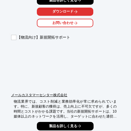
製品を詳しく見る
「リスト」×「制作」×「アウトバウンド」統合支援は、これらの
課題を解決します。貴社のニーズに合わせた最適な施策を設計
し、実行を支援することで、案件創出を加速させます。

ダウンロード
【活用シーン】

お問い合わせ
・新規顧客開拓のためのDM発送

・既存顧客へのアップセル・クロスセルを目的とした施策

・セミナーやイベントへの集客

【物流向け】新規開拓サポート
【導入の効果】

・ターゲットに最適化された施策により、高い反応率を実現

・施策準備にかかる時間とコストを削減

・専門知識がなくても、効果的なアウトバウンド施策を実施可能
メールカスタマーセンター株式会社
物流業界では、コスト削減と業務効率化が常に求められていま
す。特に、新規顧客の獲得は、売上向上に不可欠ですが、多くの
時間とコストがかかる課題です。当社の新規開拓サポートは、10
媒体以上のネットワークを活用し、ターゲットに合わせた適切な
出稿プランをご提案することで、この課題を解決します。

製品を詳しく見る
【活用シーン】
