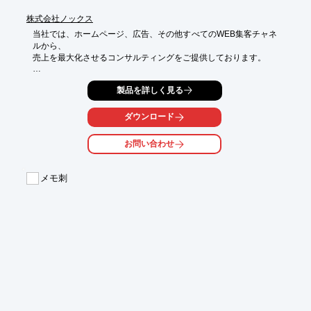
株式会社ノックス
当社では、ホームページ、広告、その他すべてのWEB集客チャネ
ルから、

売上を最大化させるコンサルティングをご提供しております。

当社の強みは、予算以上に売上を伸ばせることです。企業が設定
製品を詳しく見る
するKPIに

合わせて、予算以上に売上を伸ばすことを念頭に置いたコンサル
ティングを

ダウンロード
ご提供いたします。

お問い合わせ
ご要望の際はお気軽にお問い合わせください。

【ソリューション】

メモ刺
■SEO

■YouTube

■広告運用

■アクセス解析

■サイト診断　など

※詳しくはPDFをダウンロードしていただくか、お気軽にお問い
合わせください。