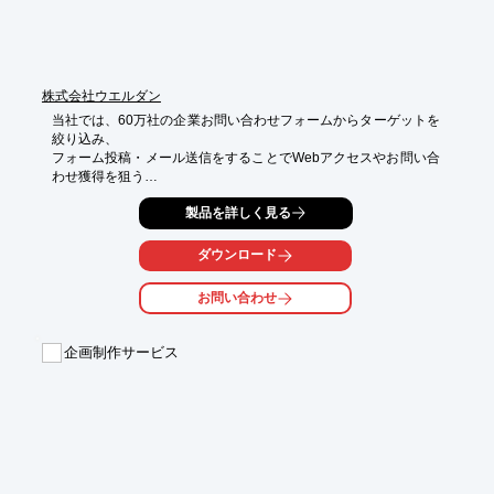
株式会社ウエルダン
当社では、60万社の企業お問い合わせフォームからターゲットを
絞り込み、

フォーム投稿・メール送信をすることでWebアクセスやお問い合
わせ獲得を狙う

フォームアプローチを行っております。

製品を詳しく見る
ご依頼後、専門スタッフが専用システムにて送信作業を行い（最
短で3営業日）、

ダウンロード
繰り返し入力作業の負荷を一挙に解決いたします。

お問い合わせ
ご要望の際はお気軽に、お問い合わせください。

【特長】

企画制作サービス
■60万社の企業情報

■高い効率と信頼性

■手間無く実施できる

※詳しくはPDFをダウンロードしていただくか、お気軽にお問い
合わせください。