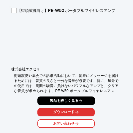
・イベントへの集客

・顧客へのキャンペーン案内

【街頭演説向け】PE-W50 ポータブルワイヤレスアンプ
【導入の効果】

・DMからのHOTリード獲得

・来場予約の増加

・費用対効果の高い販促活動の実現
株式会社エクセリ
街頭演説や集会での訴求活動において、聴衆にメッセージを届け
るためには、音質の良さと十分な音量が必要です。特に、屋外で
の使用では、周囲の騒音に負けないパワフルなアンプと、クリア
な音質が求められます。PE-W50 ポータブルワイヤレスアンプ
は、これらの課題を解決し、効果的な情報伝達をサポートしま
製品を詳しく見る
す。

【活用シーン】

ダウンロード
・街頭演説

・集会

お問い合わせ
・イベントでの告知
