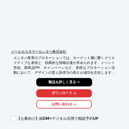
*   顧客への情報伝達力向上

*   顧客満足度の向上
メールカスタマーセンター株式会社
エンタメ業界のプロモーションでは、ターゲット層に響くクリエ
イティブな表現と、効果的な情報伝達が求められます。イベント
告知、新商品PR、キャンペーンなど、多様なプロモーション活
動において、デザインの質と訴求力の高さが成功を左右します。
当社企画制作サービスは、DM、POP、チラシ、ポスター、パッ
製品を詳しく見る
ケージ、冊子もの、スクラッチくじなど、幅広い印刷物に対応
し、エンタメ業界のニーズに合わせた最適なデザインと仕様をご
提案します。

ダウンロード
【活用シーン】

お問い合わせ
・イベント告知

・新商品PR

・キャンペーン

【士業向け】紙DM×デジタル活用で相談予約UP
・ノベルティ制作
