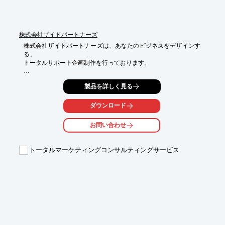
株式会社ザイドパートナーズ
株式会社ザイドパートナーズは、あなたのビジネスをデザインす
る、

トータルサポート企画制作を行っております。

名刺チラシからWEB看板まで様々なお客様の広告ニーズにこたえ
製品を詳しく見る
るべく

誠意をもって対応。モノだけではなく人と人の繋がりを支えてい
きたい、

ダウンロード
その思いを大切にいたします。

お問い合わせ
また、様々な情報をもとにお客様に応じたご提案をさせていただ
きます。

トータルマーケティングコンサルティングサービス
【事業内容(一部)】

■企画制作/マーケティング・デザイン・編集・フォトグラフ

■イベント企画

■出版物印刷

■WEB・ホームページ制作

■動画制作

※詳しくはPDFをダウンロードしていただくか、お気軽にお問い
合わせください。