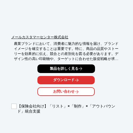
*   セミナーへの集客

*   新規顧客開拓

【導入の効果】

*   紙媒体による差別化

*   HOTリードの獲得

*   来場予約の増加
メールカスタマーセンター株式会社
農業ブランドにおいて、消費者に魅力的な情報を届け、ブランド
イメージを確立することは重要です。特に、商品の品質やストー
リーを効果的に伝え、競合との差別化を図る必要があります。デ
ザイン性の高い印刷物や、ターゲットに合わせた販促戦略が求め
られます。当社の企画制作サービスは、デザインや形状のご提案
製品を詳しく見る
から各種印刷まで幅広くDMをカバーし、農業ブランドの価値を
最大限に引き出します。

ダウンロード
【活用シーン】

・新商品のプロモーション

お問い合わせ
・ブランドイメージ向上

・販路拡大

・顧客ロイヤリティ向上

【保険会社向け】「リスト」×「制作」×「アウトバウン
ド」統合支援
【導入の効果】

・ブランド認知度の向上

・売上増加

・顧客獲得

・競合との差別化