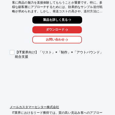
客に商品の魅力を直接体験してもらうことが重要です。特に、多
様な顧客層にアプローチするためには、効果的なサンプル送付戦
略が求められます。しかし、発送コストの高さや、送付方法によ
っては顧客への情報伝達が不十分になるという課題があります。
製品を詳しく見る
当社の現物マーケティングは、これらの課題を解決します。

【活用シーン】

ダウンロード
*   新商品のサンプル送付

*   季節限定商品の販促

お問い合わせ
*   顧客への来店促進

【導入の効果】

【IT業界向け】「リスト」×「制作」×「アウトバウンド」
*   販促効果の向上

統合支援
*   顧客へのリーチ拡大

*   売上増加
メールカスタマーセンター株式会社
IT業界におけるリード獲得では、質の高い見込み客へのアプロー