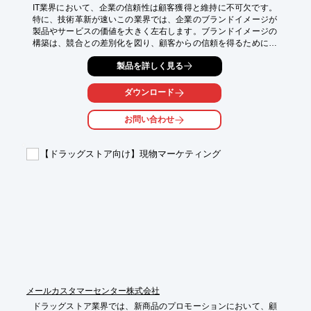
IT業界において、企業の信頼性は顧客獲得と維持に不可欠です。
特に、技術革新が速いこの業界では、企業のブランドイメージが
製品やサービスの価値を大きく左右します。ブランドイメージの
構築は、競合との差別化を図り、顧客からの信頼を得るために重
要です。DIC株式会社は、IT企業のブランド価値向上を支援しま
製品を詳しく見る
す。ブランド開発からVIレギュレーション、運用マニュアルま
で、包括的なサービスを提供し、企業の信頼性向上に貢献しま
す。

ダウンロード
【活用シーン】

お問い合わせ
・ITサービスの提供

・ソフトウェア開発

・システムインテグレーション

【ドラッグストア向け】現物マーケティング
・Webサービスの展開

【導入の効果】

・ブランドイメージの向上

・顧客からの信頼獲得

・競合との差別化

・企業価値の向上
メールカスタマーセンター株式会社
ドラッグストア業界では、新商品のプロモーションにおいて、顧