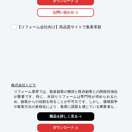
ダウンロード
・新規顧客開拓

・既存顧客へのアップセル・クロスセル

お問い合わせ
・季節限定ツアーの告知

【導入の効果】

【リフォーム会社向け】高品質サイトで集客革新
・ターゲットに最適化された情報発信による、高い反響率

・DM以外の多様な媒体を活用した、幅広い顧客へのリーチ

・施策準備の一括代行による、業務効率化
株式会社トビラ
リフォーム業界では、新規顧客の獲得と既存顧客との関係性強化
が重要です。特に、水回りリフォームは専門性が求められるた
め、顧客からの信頼を得ることが不可欠です。しかし、価格競争
や集客方法の多様化により、集客に課題を感じている事業者も少
なくありません。当社製品は、水回りリフォームに特化した“見積
製品を詳しく見る
もり獲得型サイト”と24時間働く自動集客の仕組みを提供し、こ
れらの課題を解決します。

ダウンロード
【活用シーン】
