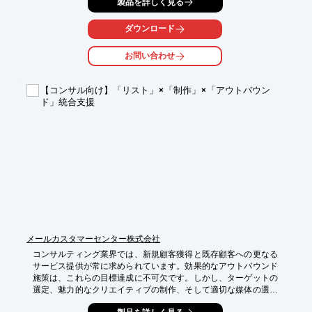
製品を詳しく見る
【活用シーン】

・新規顧客の獲得

ダウンロード
・リピーターの育成

・会員組織の活性化

お問い合わせ
・販促キャンペーンの実施

【導入の効果】

【コンサル向け】「リスト」×「制作」×「アウトバウン
・購買意欲の高い顧客へのリーチ

ド」統合支援
・費用対効果の高い集客

・売上向上
メールカスタマーセンター株式会社
コンサルティング業界では、新規顧客獲得と既存顧客への更なる
サービス提供が常に求められています。効果的なアウトバウンド
施策は、これらの目標達成に不可欠です。しかし、ターゲットの
選定、魅力的なクリエイティブの制作、そして適切な媒体の選定
と実施には、専門的な知識と時間が必要です。当社が提供する