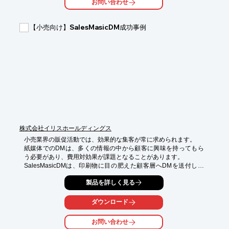
お問い合わせ
・セミナーやイベントへの集客

・資料請求や問い合わせの増加

【小売向け】SalesMasicDM成功事例
【導入の効果】

・ターゲット層への的確なアプローチ

・リード獲得数の増加

・費用対効果の高いマーケティング施策の実現
株式会社イリスホールディングス
小売業界の販促活動では、効果的な集客が常に求められます。

紙媒体でのDMは、多くの情報の中から顧客に興味を持ってもら
う必要があり、費用対効果が課題となることがあります。

SalesMasicDMは、印刷物に目の肥えた顧客層へDMを送付し、
集客を成功させた事例があります。

製品を詳しく見る
オンライン広告一辺倒での集客に課題を感じている場合、紙媒体
のDMとパルス検知を組み合わせることで、見込み客の興味度合
いが高い段階でアプローチし、効果的な集客を実現できます。

ダウンロード
【活用シーン】

お問い合わせ
・新商品の告知
