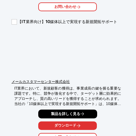
【活用シーン】

お問い合わせ
・保険の見積もり依頼を促進したい

・顧客への情報提供を強化したい

・紙DMの効果を最大化したい

【IT業界向け】10媒体以上で実現する新規開拓サポート
【導入の効果】

・紙DMとデジタルの相乗効果で、見積もり獲得率が向上

・顧客への情報提供の質が向上し、顧客満足度も向上

・DMの効果測定が可能になり、費用対効果を最大化
メールカスタマーセンター株式会社
IT業界において、新規顧客の獲得は、事業成長の鍵を握る重要な
課題です。特に、競争が激化する中で、ターゲット層に効果的に
アプローチし、質の高いリードを獲得することが求められます。
当社の「10媒体以上で実現する新規開拓サポート」は、10媒体以
上のネットワークを活用し、IT業界のニーズに合わせた出稿プラ
製品を詳しく見る
ンをご提案します。これにより、効果的なリード獲得を実現しま
す。

ダウンロード
【活用シーン】

・IT関連サービスの認知度向上
