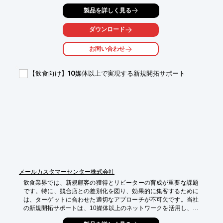
ンセプトの具現化、接客動線、グラフィックデザイン、そしてコ
製品を詳しく見る
ストをコントロールしながら、展示会の成功を支援します。

【活用シーン】

ダウンロード
・再生可能エネルギー関連企業の展示会

・省エネルギー技術を紹介する展示会

お問い合わせ
・環境保護に関するイベント

【導入の効果】

【飲食向け】10媒体以上で実現する新規開拓サポート
・企業のブランドイメージ向上

・新規顧客の獲得

・持続可能性への取り組みのアピール
メールカスタマーセンター株式会社
飲食業界では、新規顧客の獲得とリピーターの育成が重要な課題
です。特に、競合店との差別化を図り、効果的に集客するために
は、ターゲットに合わせた適切なアプローチが不可欠です。当社
の新規開拓サポートは、10媒体以上のネットワークを活用し、飲
食店の集客課題を解決します。
