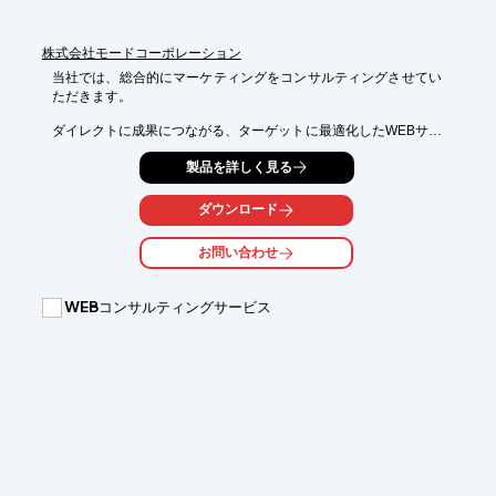
株式会社モードコーポレーション
当社では、総合的にマーケティングをコンサルティングさせてい
ただきます。

ダイレクトに成果につながる、ターゲットに最適化したWEBサイ
ト構築や、

製品を詳しく見る
豊富なWEBサイト運営ノウハウをご提供。

どのようにして購入させるかではなく、どのようにしたらもっ
ダウンロード
と‘‘LIKE‘‘、

‘‘BIG FAN‘‘になってもらえるか。という視点で考えることを大切
お問い合わせ
にし、

様々な課題に取り組む企業を解決に向けてサポートいたします。

WEBコンサルティングサービス
【サービス内容】

■サイト制作・運用

■アクセス増加

■SNS／WEBプロモーション

■SNS／WEB集客

※詳しくはPDFをダウンロードしていただくか、お問い合わせく
ださい。