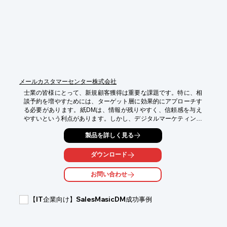
【導入の効果】

・ターゲット層への効果的な情報伝達

・ブランドイメージの向上

・売上・集客の増加

・柔軟な納期対応

・コストカット

・目的に応じたデザインと印刷物の連動性
メールカスタマーセンター株式会社
士業の皆様にとって、新規顧客獲得は重要な課題です。特に、相
談予約を増やすためには、ターゲット層に効果的にアプローチす
る必要があります。紙DMは、情報が残りやすく、信頼感を与え
やすいという利点があります。しかし、デジタルマーケティング
の重要性も高まっており、両方を組み合わせることで、より効果
製品を詳しく見る
的な集客が期待できます。当資料は、紙DMとデジタルを連携さ
せ、相談予約を増やすための戦略を提案します。

ダウンロード
【活用シーン】

*   士業事務所の新規顧客獲得

お問い合わせ
*   相談予約の増加

*   紙DMとデジタル施策の連携

【IT企業向け】SalesMasicDM成功事例
【導入の効果】

*   反応率の向上

*   顧客獲得数の増加
