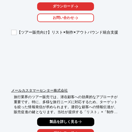
・倉庫管理システムの導入検討

ダウンロード
・配送ルート最適化

・在庫管理の効率化

お問い合わせ
【導入の効果】

・新規顧客獲得による売上向上

【ツアー販売向け】リスト×制作×アウトバウンド統合支援
・費用対効果の高いマーケティング施策の実現

・会員データに基づいたターゲティングによる効率的なアプロー
チ
メールカスタマーセンター株式会社
旅行業界のツアー販売では、潜在顧客への効果的なアプローチが
重要です。特に、多様な旅行ニーズに対応するため、ターゲット
を絞った情報発信が求められます。適切な顧客への情報伝達が、
販売促進の鍵となります。当社が提供する「リスト」×「制作」
×「アウトバウンド」統合支援は、貴社のツアー販売を強力にサ
製品を詳しく見る
ポートします。

【活用シーン】
