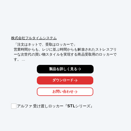
ださい。
株式会社フルタイムシステム
「注文はネットで、受取はロッカーで」

営業時間からも、レジに並ぶ時間からも解放されたストレスフリ
ーな次世代の買い物スタイルを実現する商品受取用のロッカーで
す。 

【ご利用の流れ】

製品を詳しく見る
STEP1　お客様より注文を受付

　▼

ダウンロード
STEP2　注文商品をロッカーへ預入

　▼

STEP3　お客様へ入庫をお知らせ

お問い合わせ
　▼

STEP4　お客様が ”いつでも好きな時間に商品を受取”

アルファ 受け渡しロッカー『STLシリーズ』
【特長】

■日用品から食品まで、常温・冷蔵どちらでもOK

■QRコード、バーコード、暗証番号、ICカードなど

　さまざまな認証キーに対応

■遠隔操作可能なWebシステムをご提供
