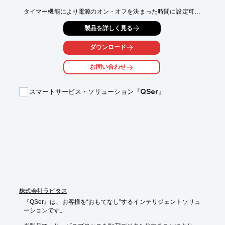
タイマー機能により電源のオン・オフを決まった時間に設定可能
です。

製品を詳しく見る
「電子看板」として、外部へのアピールをするだけではなく、

病院・店舗・ホテル等で患者様、お客様へのご案内、お知らせ用
ダウンロード
にも

ご利用いただけます。

お問い合わせ
【特長】

■完全オーダーシステム

スマートサービス・ソリューション『QSer』
■制作～設置、アフターサービスまでワンストップ

■さまざまな設置バリエーション

※詳しくはPDFをダウンロードして頂くか、お気軽にお問い合わ
せ下さい。
株式会社ラビタス
『QSer』は、お客様を“おもてなし”するインテリジェントソリュ
ーションです。
