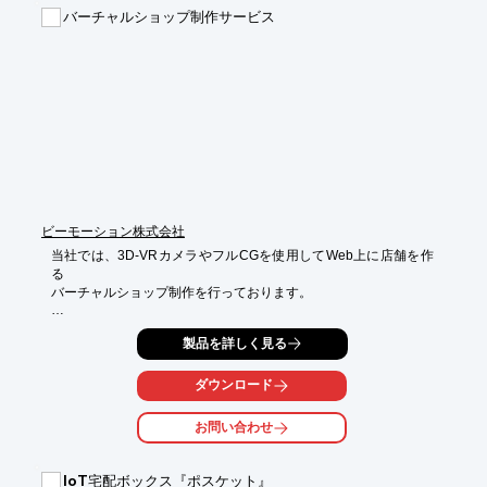
■補聴器専門店運営企業様（小売業）

バーチャルショップ制作サービス
　・お客様CS向上

　・補聴器の選び方やお手入れの方法などお客様にプラスとなる
情報提供の発信

　・メーカーのPR動画をただ放映するだけでなく、画面分割機
能を使用し

　　お客様向けメッセージや、予約制など店舗から告知を放映
し、利便性UP

※詳しくは、お気軽にお問い合わせください。
ビーモーション株式会社
当社では、3D-VRカメラやフルCGを使用してWeb上に店舗を作
る

バーチャルショップ制作を行っております。

Web上で実店舗と同じ体験を提供することができ、さらに、

製品を詳しく見る
オンライン接客ツールやチャットなどを利用することで、

リアルタイムに接客が可能。

ダウンロード
ブランドを損ねることなく、リッチな体験を提供できます。

ご要望の際はお気軽にお問い合わせください。

お問い合わせ
【特長】

■実績豊富な制作チーム

IoT宅配ボックス『ポスケット』
■ブランド価値の実現性
