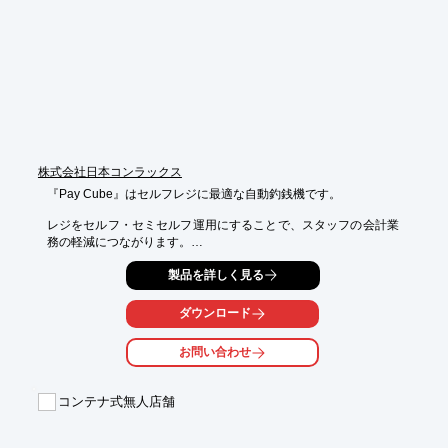
■標準のクリアミラーからライトミラー、ダークミラーを自由に
選択

※詳しくはPDFをダウンロードしていただくか、お気軽にお問い
合わせください。
株式会社日本コンラックス
『Pay Cube』はセルフレジに最適な自動釣銭機です。

レジをセルフ・セミセルフ運用にすることで、スタッフの会計業
務の軽減につながります。

硬貨・紙幣の詰まりトラブルが起きにくく、釣銭切れも起きにく
製品を詳しく見る
いので長時間運用が可能。

安心・安全な非対面決済を実現します。

ダウンロード
設置面積は40cm×40cmの枠内に収まるサイズ。

店舗内で場所を取らずに済むので、幅1mの通路においても、問
お問い合わせ
題なく人が通れます。

【特長】

コンテナ式無人店舗
■簡単操作でセルフ・セミセルフ運用に適している

■セルフ・セミセルフ運用にすることでスタッフの会計業務負担
を軽減
