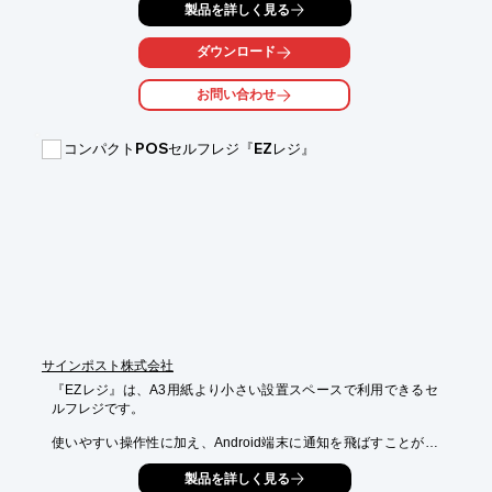
製品を詳しく見る
イヤー)で

運用できます。

ダウンロード
他に「プラスチック製小型サイネージ」や「超薄型小型サイネー
ジ(厚さ6mm)」

お問い合わせ
もございますので、ご用命の際はお気軽にお問い合わせくださ
い。

コンパクトPOSセルフレジ『EZレジ』
【ラインアップ】

■紙製小型サイネージ

　・PL-CAM43PA　・PL-CAM70PA

■プラスチック製小型サイネージ

　・SG-CAMPHAD0719A

■超薄型小型サイネージ(厚さ6mm)

　・PLCAM154AD

※詳しくはPDF資料をご覧いただくか、お気軽にお問い合わせ下
さい。
サインポスト株式会社
『EZレジ』は、A3用紙より小さい設置スペースで利用できるセ
ルフレジです。

使いやすい操作性に加え、Android端末に通知を飛ばすことが可
能。

製品を詳しく見る
酒類購入時の年齢確認やドラッグストアでの医薬品販売時の薬剤