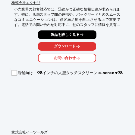
株式会社エクセリ
小売業界の顧客対応では、迅速かつ正確な情報伝達が求められま
す。特に、店舗スタッフ間の連携や、バックヤードとのスムーズ
なコミュニケーションは、顧客満足度を向上させる上で重要で
す。電話での問い合わせ対応中に、他のスタッフに情報を共有し
たい、または応援を呼びたい場面は多く、その際の迅速な連携が
製品を詳しく見る
不可欠です。VP-2100は、ビジネスフォンとしての機能に加え、
PTTボタンによるIP無線/WLANトランシーバーとの連携により、
これらの課題を解決します。電話保留中に、ワンタッチで関係者
ダウンロード
へ情報を共有し、スムーズな引き継ぎを可能にします。

お問い合わせ
【活用シーン】

・電話対応中の情報共有

・バックヤードとの連携

店舗向け｜98インチの大型タッチスクリーン e-screen98
・複数スタッフでの顧客対応

【導入の効果】

・顧客対応時間の短縮

・スタッフ間の連携強化

・顧客満足度の向上
株式会社イーツールズ