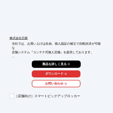
■硬貨・紙幣の詰まりが起きにくい。もし詰まっても簡単に解除

■硬貨の入金速度が速く、会計時間を短縮

■設置面積は40cm×40cmの枠内に収まるサイズで場所を取らない
株式会社日新
当社では、お買い上げは自由、個人認証の確立で自動決済が可能
な

店舗システム『コンテナ式無人店舗』を提供しております。

昇降式スワップシステムにより、お店ごと入れ替えが可能。

製品を詳しく見る
場所さえあれば、いつでも、どこでも、即座に開店することがで
きます。

ダウンロード
ご要望の際はお気軽に、お問い合わせください。

お問い合わせ
【特長】

■場所さえあれば、いつでも、どこでも、即座に開店

■拡幅コンテナで適した規模の無人店舗が実現

［店舗向け］スマートピックアップロッカー
■昇降式スワップシステムで車いすも利用可

■仕入れから販売まで流通センターで一元管理

※詳しくはPDFをダウンロードしていただくか、お問い合わせく