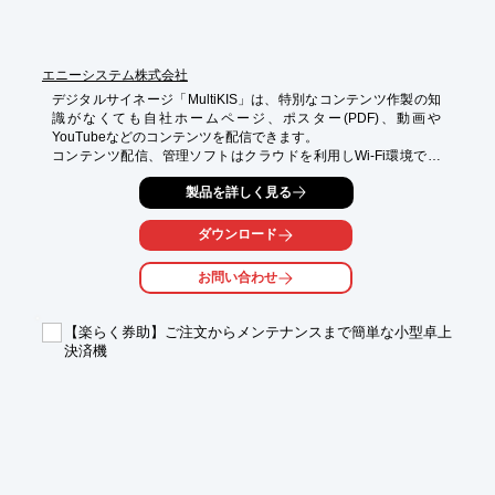
エニーシステム株式会社
デジタルサイネージ「MultiKIS」は、特別なコンテンツ作製の知
識がなくても自社ホームページ、ポスター(PDF)、動画や
YouTubeなどのコンテンツを配信できます。

コンテンツ配信、管理ソフトはクラウドを利用しWi-Fi環境で動
作、 リアルタイム配信が可能です。

製品を詳しく見る
設置の際の配線工事も発生しません。 

コンテンツの管理もクラウドアプリケーションで行い、どこから
でも複数台設置されている端末にコンテンツの同時配信や個別配
ダウンロード
信が可能です。

お問い合わせ
【特長】

■タッチ機能の利用

■双方向の情報共有が可能

【楽らく券助】ご注文からメンテナンスまで簡単な小型卓上
■対話型デジタルサイネージ

決済機
■画面の操作、情報の入力が可能

■ホテルや複合施設の様々なニーズ、シーンにお応え

※詳細は資料請求して頂くか、ダウンロードからPDFデータをご
覧下さい。