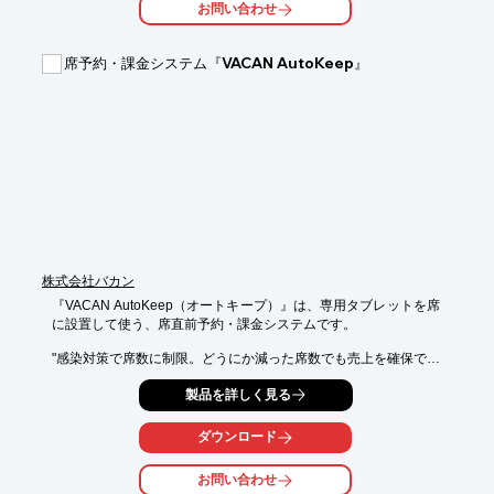
お問い合わせ
【特長】

■シミュレーション接客による差別化

■見積業務をシステムにより自動化

席予約・課金システム『VACAN AutoKeep』
■SNSシェアによる事後購入も可能

※詳しくはPDF資料をご覧いただくか、お気軽にお問い合わせ下
さい。
株式会社バカン
『VACAN AutoKeep（オートキープ）』は、専用タブレットを席
に設置して使う、席直前予約・課金システムです。

"感染対策で席数に制限。どうにか減った席数でも売上を確保でき
ないか"

製品を詳しく見る
"カフェで作業をしたいが、席数が減り、すぐに入店できないこと
が増えた"

といった店舗とお客様の双方の課題にアプローチ。

ダウンロード
カフェ以外に、コワーキングスペースや自習室などでもお使いい
お問い合わせ
ただけます。
