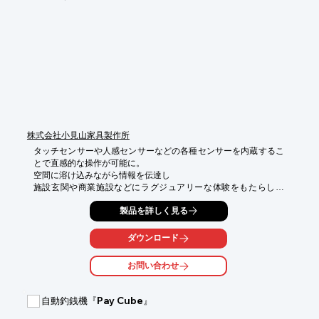
【特長】

■近所のお店を検索可能

■チャットメールで相談しながら注文可能

■お支払いは専用ポイントでスピーディー

■地元の友人や知人などともつながれる

※詳しくはPDFをダウンロードして頂くか、お問い合わせくださ
い。
株式会社小見山家具製作所
タッチセンサーや人感センサーなどの各種センサーを内蔵するこ
とで直感的な操作が可能に。

空間に溶け込みながら情報を伝達し

施設玄関や商業施設などにラグジュアリーな体験をもたらしま
す。

製品を詳しく見る
モニターの存在感を消し去る設計で、デザイン性抜群！

【機能紹介】

ダウンロード
■非接触センサー/タッチセンサーのどちらかを内蔵

お問い合わせ
【オプション・カスタム機能】

■各種センサー機能付与

■QRコード読み込み機能付与

自動釣銭機『Pay Cube』
■スピーカー・マイク内蔵

■ミラーサイズの変更
