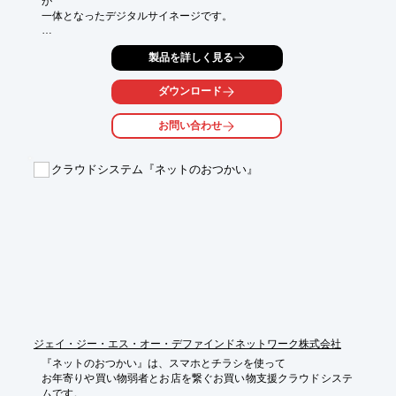
が

一体となったデジタルサイネージです。

オフィスエントランスや公共施設のエントランス等へ据置設置
製品を詳しく見る
し、

衛生管理と効果的なプロモーションが同時に可能です。

ダウンロード
また、オプションとして貴社のロゴやオリジナルのピクトサイン
も

お問い合わせ
本体に入れることが可能です。ぜひお気軽にお問い合せくださ
い。

クラウドシステム『ネットのおつかい』
【特長】

■検温スクリーニング・自動消毒を同時に行える

■視認性が高いので情報発信も可能

　・防水タッチパネルスクリーン

　・クラウドネットワークシステム

※詳しくはPDFをダウンロードしていただくか、お気軽にお問い
合わせください。
ジェイ・ジー・エス・オー・デファインドネットワーク株式会社
『ネットのおつかい』は、スマホとチラシを使って

お年寄りや買い物弱者とお店を繋ぐお買い物支援クラウドシステ
ムです。
