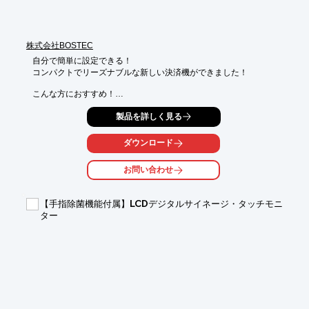
株式会社BOSTEC
自分で簡単に設定できる！

コンパクトでリーズナブルな新しい決済機ができました！

こんな方におすすめ！

■タッチパネルの券売機をはじめてお使いになる方

製品を詳しく見る
■自分で簡単にメニュー変更などをしたい方・導入費用を抑えた
い方

■感染を防ぐため、なるべく対面業務を減らしたい方

ダウンロード
その場でメニュー変更可能。メニュー作成ソフト【ITデザイナー
お問い合わせ
Lite版】も無償でご案内。(別途PC環境が必要です。)

１．電話でBOSTECへお問い合わせ

【手指除菌機能付属】LCDデジタルサイネージ・タッチモニ
２．メニュー内容を伝えてお支払い

ター
３．設定済みの決済機があなたの元へ届きます

※詳しくはPDF資料をご覧いただくか、お気軽にお問い合わせ下
さい。

　TEL：026-221-2228

　mail：webtoi@bostec.co.jp

　YouTube：https://www.youtube.com/playlist?
list=PLd_RzBIjvOd6_iOt0uekyvoLfEVdV87tx