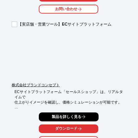
【特長】

お問い合わせ
■スタッフの接客時間や顧客の待ち時間を見える化

■アバターで簡単にプロフェッショナルな外観に切り替え

■能動的な声かけで顧客接点を創出

【実店舗・営業ツール】ECサイトプラットフォーム
■現場の対話を見える化し、店舗接客にPDCAを導入　など

※詳しくはPDFをダウンロードして頂くか、お問い合わせくださ
い。
株式会社ブランドコンセプト
ECサイトプラットフォーム「セールスショップ」は、リアルタ
イムで

仕上がりイメージを確認し、価格シミュレーションが可能です。 

お客様へ製品シミュレーションを画面内で提案する、新しい接客
製品を詳しく見る
スタイル。

情報を集約、ペーパーレス化し、リアルタイムでの価格表示がで
きる

ダウンロード
新しい営業ツールが実現します。
