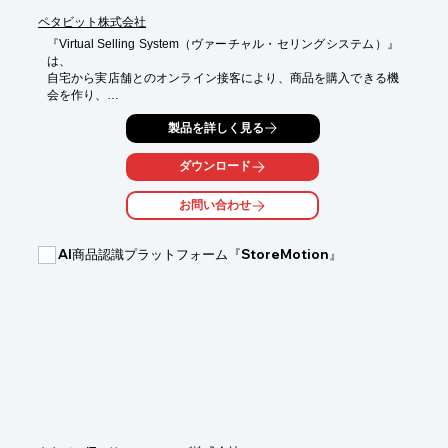
ペタビット株式会社
『Virtual Selling System（ヴァーチャル・セリングシステム）』
は、

自宅から実店舗とのオンライン接客により、商品を購入できる機
会を作り、

外出自粛要請の影響を最小限に抑え、販売活動を継続するための
製品を詳しく見る
接客システムです。

カスタマイズが豊富なので、相談会、接客/販売、内見会、占いな
ダウンロード
ど

様々な用途にもご使用頂けます。

お問い合わせ
【特長】

■予約管理機能付き

AI商品認識プラットフォーム『StoreMotion』
■スケジュール管理機能付き

■見積り表示機能付き

■決済機能の連動も可

※詳細はお問い合わせください。