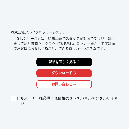
■24時間受付のコールセンターがサポート

※詳しくはPDF資料をご覧いただくか、お気軽にお問い合わせく
ださい。
株式会社アルファロッカーシステム
『STLシリーズ』は、従来店頭でスタッフが対面で受け渡し対応
をしていた業務を、クラウド管理されたロッカーを介して非対面
でお客様にお渡しすることができるロッカーシステムです。

店舗側は商品の受け渡しに関わる様々な業務を効率化でき、お客
製品を詳しく見る
様に対しては

ご都合のよい時間に商品を引き取れる利便性を提供することが可
能。

ダウンロード
非対面受け渡しのニーズにお応えし、店舗側システムと連携する
お問い合わせ
ことで

多様な業容、用途でお使いいただけます。

ビルオーナー様必見！低価格のタッチパネルデジタルサイネ
【特長】

ージ
■QRコードによる入庫、受け取り操作（受け取りはパスワード運
用も可能）

■設置面積は1台A3用紙サイズ以下、わずかなスペースに設置

■最小1列（5扉）から1列単位で最大14列（83扉）まで連結し制
御可能

■操作姿勢、ガイダンスのわかりやすさを配慮したユニバーサル