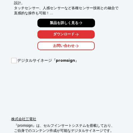
設計。

タッチセンサー、人感センサーなど各種センサー技術との融合で
直感的な操作も可能！

ファーストセッションとしての施設玄関にラグジュアリーな体験
製品を詳しく見る
をもたらします。

【機能紹介】

ダウンロード
■非接触センサー/タッチセンサーのどちらかを内蔵

お問い合わせ
【オプション・カスタム機能】

■各種センサー機能付与

■QRコード読み込み機能付与

デジタルサイネージ『promsign』
■スピーカー・マイク内蔵

■ミラーサイズの変更

■標準のクリアミラーからライトミラー、ダークミラーを自由に
選択

※詳しくはPDFをダウンロードしていただくか、お気軽にお問い
合わせください。
株式会社三電社
『promsign』は、セルフインサートシステムを搭載しており、

ご自身でのコンテンツ作成が可能なデジタルサイネージです。
