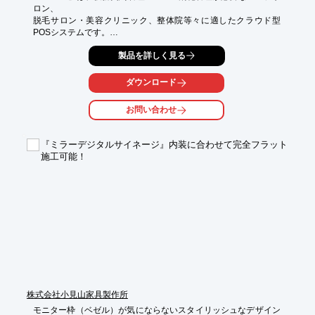
ロン、

脱毛サロン・美容クリニック、整体院等々に適したクラウド型
POSシステムです。

自社内にサーバーを置くことなく、クラウド上でご利用が可能。

製品を詳しく見る
顧客管理はもちろん、予約から会計までの日々の予約、売上、営
ダウンロード
業管理など

多くの機能を実装させています。またSalokaは1店舗から複数店
お問い合わせ
舗にも対応。

本部機能で複数店舗の管理もできます。

『ミラーデジタルサイネージ』内装に合わせて完全フラット
【特長】

施工可能！
■サブスクリプションサービス

■クラウドPOSシステム

■1ライセンス接続台数制限なし

■タブレットでの役務契約書作成

■営業管理面が充実・スタッフを評価

■レシートプリンタ

※詳しくはPDFをダウンロードしていただくか、お気軽にお問い
合わせください。
株式会社小見山家具製作所
モニター枠（ベゼル）が気にならないスタイリッシュなデザイン