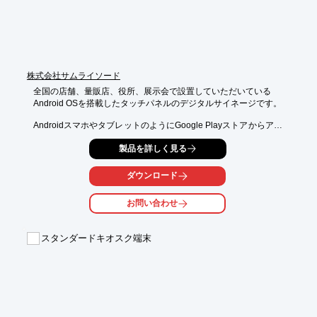
デザイン

■店舗側システムと連携した運用に対応（非連携での運用も可
能）

※詳しくはPDF資料をご覧いただくか、お気軽にお問い合わせ下
さい。
株式会社サムライソード
全国の店舗、量販店、役所、展示会で設置していただいている

Android OSを搭載したタッチパネルのデジタルサイネージです。

AndroidスマホやタブレットのようにGoogle Playストアからアプ
リを

製品を詳しく見る
ダウンロードして操作でき、Google chrome等のWebブラウザか
ら

Webページを表示させることも可能。

ダウンロード
大画面でモバイルアプリやタッチシステムを体験いただくことで
お問い合わせ
高い

広告効果が見込めます。

スタンダードキオスク端末
※タッチパネルが不要であれば外すこともできます。

【特長】

■ランニングコスト0円

■企業や店舗への導入実績あり

■7インチ～86インチの豊富なラインアップ

■RAM、コア数、その他細かいカスタマイズにも対応
