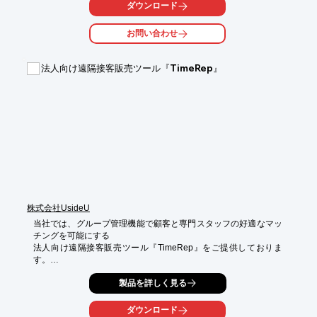
　※足元の掘り込みは、筐体に靴先がぶつけにくくもなり、汚れ
ダウンロード
や傷が付きにくくしています。

お問い合わせ
【広いPC収納スペース　正面からのアクセス、メンテナンスが
可能】

内部に広いPC収納スペースがあり、観音開きの幅広の扉になっ
法人向け遠隔接客販売ツール『TimeRep』
ているため、

大きいPCが設置できます。

その扉や、タッチモニターのカバーも正面から開くことができる
ため、メンテナンスが

非常に簡単に行えます。

【市販の大型タッチモニターを搭載】

市販の55型タッチモニターを組み込んでいるシンプルな構成のた
め、ご希望のタッチモニターに

比較的簡単に変更可能です。

　※カスタム費が発生します。
株式会社UsideU
当社では、グループ管理機能で顧客と専門スタッフの好適なマッ
チングを可能にする

法人向け遠隔接客販売ツール『TimeRep』をご提供しておりま
す。

使用端末を問わないため、多様な現場環境に柔軟に対応可能で
製品を詳しく見る
す。

ご要望の際はお気軽にお問い合わせください。

ダウンロード