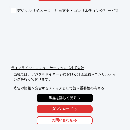
タブレットは机や壁など、席のそばに設置します。

デジタルサイネージ 計画立案・コンサルティングサービス
お客様は来店前にスマホから席を予約できるようになります。

もちろん、予約が入っていないときは、直接現地でタブレットを
操作して、

席を利用していただくことが可能です。

運用はスタッフの操作レス。

席利用による課金設定も可能です。

【特長】

■座席そばに専用タブレットを設置

■この後すぐご来店されるお客様がスマホから席を予約可能

■予約が入っていない際は、予約せず来店されたお客様も席を利
ライフライン・コミュニケーションズ株式会社
用可能

■スタッフの操作無しで運用できる

当社では、デジタルサイネージにおける計画立案～コンサルティ
■席利用による課金設定も可

ングを行っております。

※詳しくはPDF資料をご覧いただくか、お気軽にお問い合わせ下
広告や情報を発信するメディアとして益々重要性の高まる

さい。
デジタルサイネージにおいて、さまざまなご要望に合わせ、計画
製品を詳しく見る
立案

コンサルティングからシステム設計・構築、運用までご提案させ
ていただきます。

ダウンロード
ご要望の際はお気軽にお問い合わせください。

お問い合わせ
【導入事例】
