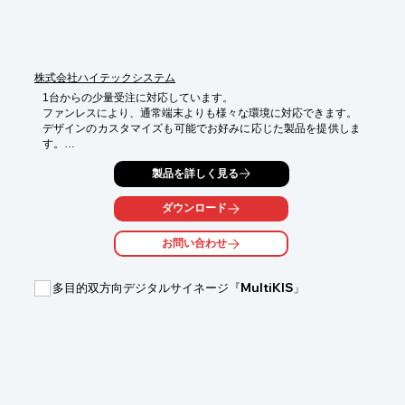
※詳しくはPDF資料をご覧いただくか、お気軽にお問い合わせ下
さい。

株式会社サムライソード

株式会社ハイテックシステム
contact@samuraisword.co.jp

03-6426-5159
1台からの少量受注に対応しています。

ファンレスにより、通常端末よりも様々な環境に対応できます。

デザインのカスタマイズも可能でお好みに応じた製品を提供しま
す。

プリンタやRFID、Suicaなどのカードリーダーの組み込み、電話
製品を詳しく見る
機やヘッドフォンの備え付けなども可能。

カラーリング・外観もオーダーメイドが可能ですので、お客様の
商品性を損なうことがありません。

ダウンロード
デザイン作成からお手伝いいたします。
お問い合わせ
多目的双方向デジタルサイネージ『MultiKIS」