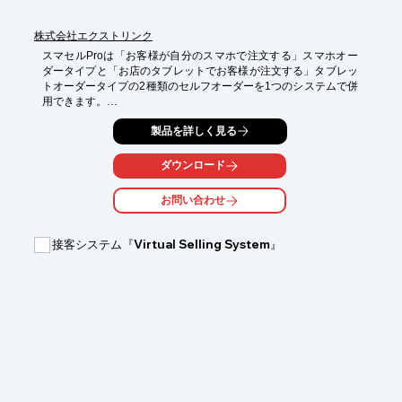
株式会社エクストリンク
スマセルProは「お客様が自分のスマホで注文する」スマホオー
ダータイプと「お店のタブレットでお客様が注文する」タブレッ
トオーダータイプの2種類のセルフオーダーを1つのシステムで併
用できます。

スマホタイプは、端末不要、保守費用不要で初期投資なく導入が
製品を詳しく見る
でき、卓上スペースを取らないので小規模店舗でも使いやすいセ
ルフオーダーシステムです。タブレットタイプは、iOS、android
ダウンロード
どちらにも対応するので、専用のタブレット端末が必要なく、見
慣れた形の卓上タイプなので、誰でも使いやすいセルフオーダー
お問い合わせ
システムになります。

店舗規模を問わず、人件費削減、インバウント対応、オーダーの
接客システム『Virtual Selling System』
非接触化など様々なメリットを提供します。