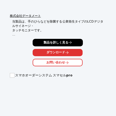
株式会社データメート
当製品は、手のひらなどを除菌する公衆衛生タイプのLCDデジタ
ルサイネージ・

タッチモニターです。

薄型なので店舗や出入り口などの設置に好適。手をかざすだけで
製品を詳しく見る
自動で

除菌液が必要量だけ噴射され、WIFIリモートアクセスにより、時
間と場所を

ダウンロード
気にせず、いつでも編集が可能です。

お問い合わせ
また、当社では次亜塩素酸水も販売しております。

当製品とのセット販売もございますので、ぜひご検討ください。

スマホオーダーシステム スマセルpro
【特長】

■手のひらなどを除菌する公衆衛生タイプ

■薄型なので店舗や出入り口などの設置に好適

■手をかざすだけで自動で除菌液が必要量だけ噴射

■WIFI内蔵でリモートによるコンテンツを編集できる

■アンドロイド内蔵で動画や静止画等を表示できる

■タッチパネルをオプションで設置可能

※詳しくはPDF資料をご覧いただくか、お気軽にお問い合わせ下
さい。