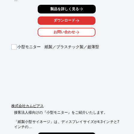
【選ばれるポイント】

製品を詳しく見る
■どこからでも掲示物の掲載が可能（遠隔操作）

■簡単な操作で掲示物の掲載が可能（簡単操作）

■表示期間の設定が可能で、掲示物の掲載忘れを防止（掲示物の
ダウンロード
鮮度保持）

■いつでもどこでも、スマホでの閲覧が可能（スマホ対応）

お問い合わせ
■ＬＩＮＥと連携が可能で、プッシュ通知を送れます

【その他の特長】

小型モニター 紙製／プラスチック製／超薄型
■複数の掲示場所に対しても遠隔操作が可能

■タッチパネルモニタに対応しており、たくさんの情報を掲示
し、見たい情報を拡大できます

■お使いのシステムの画面表示も可能（連携方法の事前確認が必
要です）

■掲示物のアクセス履歴も確認可能

■更に人気コンテンツの閲覧履歴も確認可能

電源さえ確保できれば、即利用可能です（屋外での利用は事前に
ご相談下さい）

多機能な日本デジコムのデジタルサイネージ（電子掲示板）

デモンストレーションも行いますので、お気軽にお問合せ下さ
株式会社カムビアス
い！
接客法人様向けの『小型モニター』をご紹介いたします。

「紙製小型サイネージ」は、ディスプレイサイズが4.3インチと7
インチの

ものをご用意。USB配信・ SDカード配信(ディスプレイ内臓プレ