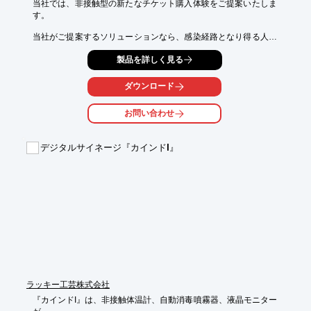
当社では、非接触型の新たなチケット購入体験をご提案いたしま
す。

当社がご提案するソリューションなら、感染経路となり得る人や
物との接触を避け、施設の予約やチケット購入、入場までをシン
製品を詳しく見る
プルかつ安全に行っていただけます。

Eコマースと非接触発券・入場を組み合わせた当社の未来のソリ
ダウンロード
ューションを

ぜひご利用ください。

お問い合わせ
【関連製品】

■Axess WEBSHOP

デジタルサイネージ『カインドI』
■Axess PICK UP BOX 600

■Axess TICKET KIOSK 600

■Axess TICKET FRAME 600

■PICK UP BOX 600　など

※詳しくはPDFをダウンロードしていただくか、お気軽にお問い
合わせください。
ラッキー工芸株式会社
『カインドI』は、非接触体温計、自動消毒噴霧器、液晶モニター