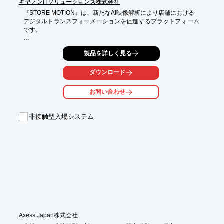
キヤノンITソリューションズ株式会社
『STORE MOTION』は、新たなAI映像解析により店舗における

デジタルトランスフォーメーションを促進するプラットフォーム
です。

小売店舗における消費者の商品接触行動を可視化したい、

製品を詳しく見る
レジレスの無人店舗を低コストで実現したい、新しいカタチの

店舗内広告を実現したい、などの課題を解決。

ダウンロード
消費者の商品の取り出し動作・戻し動作をリアルタイムに認識で
き、

お問い合わせ
取り出した位置と異なる場所に戻しても正しく認識可能です。

【特長】

非接触型入場システム
■商品を識別するため高い精度を実現

■商品の取り出し動作・戻し動作をリアルタイムに認識

■取り出した位置と異なる場所に戻しても正しく認識可能

■商品陳列レイアウトを変更してもシステムの設定変更は不要

■取り出した棚の位置（段数・高さ）も取得可能

※詳しくはPDF資料をご覧いただくか、お気軽にお問い合わせ下
さい。
Axess Japan株式会社