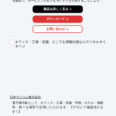
当製品で、サービスプロセスを“IoT”デジタル化することにより、

サービスオペレーション効率を高め、提供するサービスを更に向
製品を詳しく見る
上し、

お客様の満足につなげていきます。

ダウンロード
試着室・コスメカウンター・ネットカフェなど、様々なシーンで
活用が可能です。

お問い合わせ
【特長】

■接客・接遇のデジタル化

オフィス・工場・店舗、どこでも情報伝達ならデジタルサイ
■業務サービスの最適化 

ネージ
■顧客満足向上

■サービスフロー改善・向上

※詳しくはPDF資料をご覧いただくか、お気軽にお問い合わせ下
さい。
日本デジコム株式会社
電子掲示板として、オフィス・工場・店舗・学校・ホテル・旅館
等、様々な場所で活用いただけます。【デモにて確認頂けま
す！】
