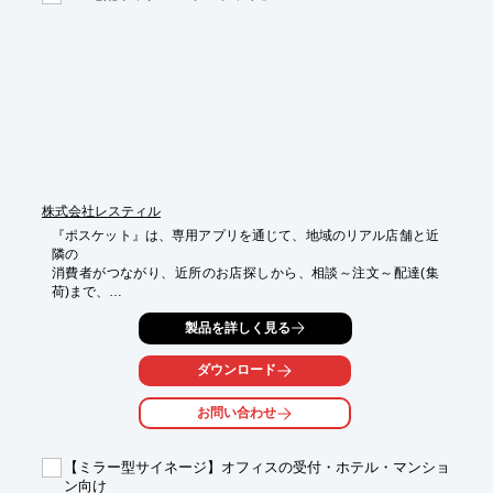
■中長期的な運用サポート

※詳しくはPDFをダウンロードしていただくか、お気軽にお問い
合わせください。
株式会社レスティル
『ポスケット』は、専用アプリを通じて、地域のリアル店舗と近
隣の

消費者がつながり、近所のお店探しから、相談～注文～配達(集
荷)まで、

ワンストップのデリバリーサービスが可能です。

製品を詳しく見る
マッチング機能により地元間のデリバリーサービスを可能とする
ことで、

ダウンロード
買い物難民の方々に対し気軽にモノのやり取りができる快適さを
提供します。

お問い合わせ
またボックス本体は軽量折り畳み式で電池稼働なので使い方や設
置場所を

【ミラー型サイネージ】オフィスの受付・ホテル・マンショ
選びません。

ン向け