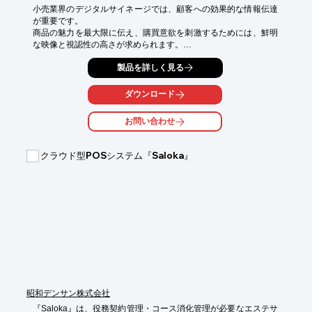
小売業界のデジタルサイネージでは、顧客への効果的な情報伝達
が重要です。

商品の魅力を最大限に伝え、購買意欲を刺激するためには、鮮明
な映像と視認性の高さが求められます。

また、多様なコンテンツを柔軟に表示できることも重要です。

製品を詳しく見る
e-screen98は、98インチの大型タッチスクリーンとWindows 
11/AndroidのデュアルOSにより、これらの課題を解決します。

ダウンロード
鮮明な4K表示で、商品の詳細な情報や動画を効果的に表示し、顧
客の目を引きます。

お問い合わせ
タッチ操作や無線プロジェクション機能により、インタラクティ
ブな情報提供も可能です。

これにより、顧客体験を向上させ、売上増加に貢献します。

クラウド型POSシステム『Saloka』
【活用シーン】

■店舗のショーウィンドウ

■店内での商品紹介

■イベントスペースでの情報表示

■顧客向け案内

【導入の効果】

■商品の魅力を最大限にアピール

■顧客の購買意欲を刺激

■店舗のブランドイメージ向上

■情報発信の効率化

昭和デンサン株式会社
※詳しくはカタログダウンロードボタンよりご確認ください。
『Saloka』は、役務契約管理・コース消化管理が必要なエステサ