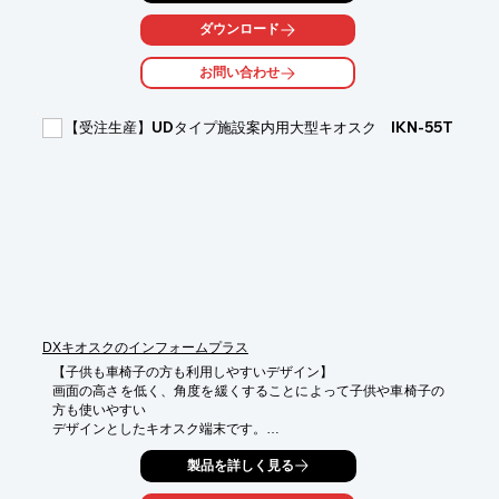
師対応などで

大いに役立ちます。

ダウンロード
また、ご利用者様からの呼び出しにも対応できます。既存店舗の
お問い合わせ
有人レジに

追加する形での導入には、まさにうってつけです。

【受注生産】UDタイプ施設案内用大型キオスク IKN-55T
【特長】

■お客様の利便性を損なわない機能に絞り低価格を実現

■使いやすい操作性

■バッテリーレスモニタ採用

■店員通知機能搭載

■省スペース

※詳しくはPDF資料をご覧いただくか、お気軽にお問い合わせ下
さい。
DXキオスクのインフォームプラス
【子供も車椅子の方も利用しやすいデザイン】

画面の高さを低く、角度を緩くすることによって子供や車椅子の
方も使いやすい

デザインとしたキオスク端末です。

車椅子の足元が筐体の掘り込みに入るようにデザインされている
製品を詳しく見る
ため、正面向きのまま

画面操作が可能です。
