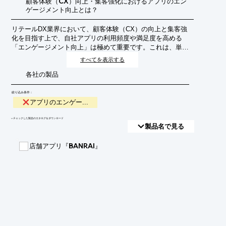
顧客体験（CX）向上・集客強化におけるアプリのエン
ゲージメント向上とは？
リテールDX業界において、顧客体験（CX）の向上と集客強
化を目指す上で、自社アプリの利用頻度や満足度を高める
「エンゲージメント向上」は極めて重要です。これは、単に
アプリをダウンロードしてもらうだけでなく、顧客が継続的
すべてを表示する
にアプリを利用し、ブランドとの繋がりを深めることで、購
各社の製品
買行動の促進やロイヤルティの醸成に繋げることを目的とし
ています。
絞り込み条件：
アプリのエンゲー...
​▼チェックした製品のカタログをダウンロード
製品名で見る
店舗アプリ『BANRAI』