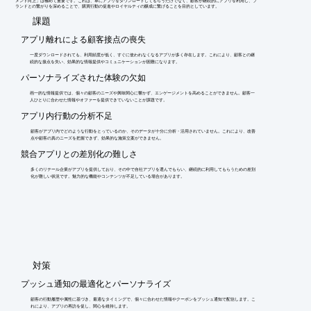
メント向上」は極めて重要です。これは、単にアプリをダウンロードしてもらうだけでなく、顧客が継続的にアプリを利用し、ブ
ランドとの繋がりを深めることで、購買行動の促進やロイヤルティの醸成に繋げることを目的としています。
​課題
アプリ離れによる顧客接点の喪失
一度ダウンロードされても、利用頻度が低く、すぐに使われなくなるアプリが多く存在します。これにより、顧客との継
続的な接点を失い、効果的な情報提供やコミュニケーションが困難になります。
パーソナライズされた体験の欠如
画一的な情報提供では、個々の顧客のニーズや興味関心に響かず、エンゲージメントを高めることができません。顧客一
人ひとりに合わせた情報やオファーを提供できていないことが課題です。
アプリ内行動の分析不足
顧客がアプリ内でどのような行動をとっているのか、そのデータが十分に分析・活用されていません。これにより、改善
点や顧客の真のニーズを把握できず、効果的な施策立案ができません。
競合アプリとの差別化の難しさ
多くのリテール企業がアプリを提供しており、その中で自社アプリを選んでもらい、継続的に利用してもらうための差別
化が難しい状況です。魅力的な機能やコンテンツが不足している場合があります。
​対策
プッシュ通知の最適化とパーソナライズ
顧客の行動履歴や属性に基づき、最適なタイミングで、個々に合わせた情報やクーポンをプッシュ通知で配信します。こ
れにより、アプリの再訪を促し、関心を維持します。