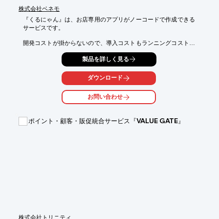
株式会社ベネモ
『くるにゃん』は、お店専用のアプリがノーコードで作成できる
サービスです。

開発コストが掛からないので、導入コストもランニングコストも
抑えることが可能。

製品を詳しく見る
お誕生日にクーポン発行＆プッシュ通知、各種イベントの通知、
スタンプ機能、

ダウンロード
ECサイトの組み込みなど、お店をブランド化しファンを増やす
ために役立ちます。

お問い合わせ
【導入メリット】

■アプリ・スマホ・PCも同時運用

ポイント・顧客・販促統合サービス『VALUE GATE』
■フルデザイン制作からアプリ開発

■オリジナルアプリで来店が増える

※詳しくはPDFをダウンロードしていただくか、お問い合わせく
ださい。
株式会社トリニティ