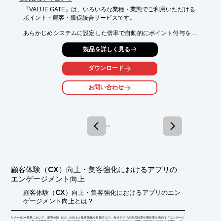
『VALUE GATE』は、いろいろな業種・業態でご利用いただける

ポイント・顧客・販促統合サービスです。

あらかじめシステムに設定した倍率で自動的にポイント付与を計
算。

製品を詳しく見る
スマホアプリなら直感で簡単操作。クレジット端末なら1台で決
済と

ポイント付与が可能です。

ダウンロード
また、POSや基幹システムなど様々なシステムと連携が可能で
お問い合わせ
す。

リプレイスや機能追加・データ連携などお気軽にご相談くださ
い。

【特長】

1 / 1
■アプリなしでもスマホ会員証

■販促おまかせトータルサポート

■安心の高セキュリティ(最高レベル「ティア4」)

■リプレイス支援

■データ連携

顧客体験（CX）向上・集客強化におけるアプリの
■管理機能も充実

エンゲージメント向上
※詳しくはPDF資料をご覧いただくか、お気軽にお問い合わせ下
顧客体験（CX）向上・集客強化におけるアプリのエン
さい。
ゲージメント向上とは？
リテールDX業界において、顧客体験（CX）の向上と集客強化を目指す上で、自社アプリの利用頻度や満足度を高める「エンゲージ