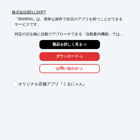
株式会社BELLSOFT
『BANRAI』は、簡単な操作で自店のアプリを持つことができる

サービスです。

特定の日を軸に自動でアプローチできる「自動案内機能」では、

車検日を基準にメンテナンスや次回車検の案内を自動で配信可
製品を詳しく見る
能。

その他にも、「チャット機能」やアプリで手間なく受付できる

ダウンロード
「チェックイン機能」など、様々な機能が標準搭載されておりま
す。

お問い合わせ
【機能(一部)】

■クーポン

オリジナル店舗アプリ『くるにゃん』
■お知らせ

■自動案内

■アフターフォロー

■会員登録

※詳しくはPDF資料をご覧いただくか、お気軽にお問い合わせ下
さい。