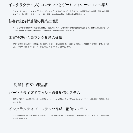
インタラクティブなコンテンツとゲーミフィケーションの導入
クイズ、アンケート、スタンプラリー、ポイントプログラムなどのインタラクティブな要素やゲーム感覚で楽しめる仕組
みをアプリ内に導入します。これにより、顧客の参加意欲を高め、利用時間を延長させます。
顧客行動分析基盤の構築と活用
アプリ内の顧客行動データを詳細に分析し、顧客セグメントごとの傾向や離脱要因を特定します。分析結果に基づき、ア
プリのUI/UX改善や新たな機能開発、マーケティング施策の最適化を行います。
限定特典や会員ランク制度の提供
アプリ利用者限定のセール情報、先行販売、ポイント還元率の優遇、会員ランクに応じた特典などを提供します。これに
より、アプリ利用のインセンティブを高め、ロイヤルティを醸成します。
​対策に役立つ製品例
パーソナライズドプッシュ通知配信システム
顧客の行動データに基づき、個々に最適化されたプッシュ通知を自動で配信することで、アプリの開封率と再訪率を向上
させます。
インタラクティブコンテンツ作成・配信システム
ゲーム要素やアンケート機能などを簡単にアプリに組み込めるツールを提供し、顧客のエンゲージメントとアプリ滞在時
間を増加させます。