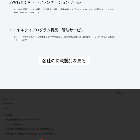
顧客行動分析・セグメンテーションツール
アプリ内の詳細なユーザー行動データを収集・分析し、顧客を細かくセグメント化することで、効果的なマーケティング
施策の立案と実行を支援します。
ロイヤルティプログラム構築・管理サービス
ポイントシステムや会員ランク制度などをアプリに統合し、顧客の継続的な利用を促進するインセンティブ設計と運用を
サポートします。
各社の掲載製品を見る
会社情報
​プライバシーポリシー
​情報の外部伝達について
利用規約
イプロス関連サービス
> 製造業向け情報検索サイト イプロスものづくり
> BtoB向け情報検索サイト イプロス
> 製造業特化の用途別課題解決 | イプロスものづくり業界別専門サイト
> BtoB向け | 目的・用途起点で課題解決を支援 | イプロス業界別専門サイト