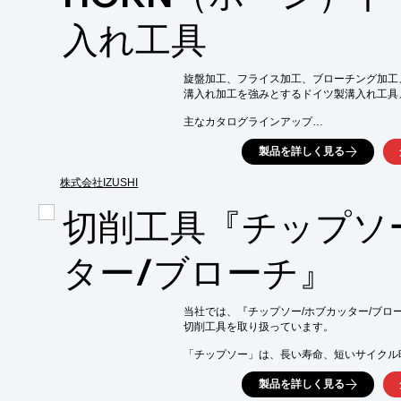
■チップ上面は特殊被膜処理

■構成刃先が付きにくく、加工寸法が安定し易
入れ工具
■従来のロー付けバイトに比べ

　工具寿命が2～5倍延びて更に周速を30％～4
※詳しくはPDF資料をご覧いただくか、お
旋盤加工、フライス加工、ブローチング加工
溝入れ加工を強みとするドイツ製溝入れ工具
主なカタログラインアップ

■小径溝入れ加工用工具　スーパーミニ／ミニ
製品を詳しく見る
・ボーリング加工：下穴径 φ 0.2 mm～に対応
・溝入れ加工：下穴径 φ 2.0 mm～に対応

株式会社IZUSHI
■溝入れ／突切り加工用工具　224／229シ
・独自のクランプ形状で四面拘束し、高剛性を
切削工具『チップソ
・224/229シリーズでは多種多様なチップブ
■旋盤でキー溝加工ができるブローチング工具
ター/ブローチ』
■刃先交換式溝入れフライス加工用工具　サー
・V型クランプ方式　六面拘束で高剛性

・超硬シャンクホルダー＋内部給油式

当社では、『チップソー/ホブカッター/ブロー
・たおれが少なく、加工面良好で、安定した加
切削工具を取り扱っています。

・表＋裏を刃先交換式で面取りできるインサ
「チップソー」は、長い寿命、短いサイクル
■超硬ギヤスカイビング加工＋ギヤ端面バリ
高い寸法安定性などのメリットがあります。

製品を詳しく見る
切削工具は高速度鋼、炭素鋼、セラミック、炭化