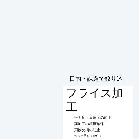
目的・課題で絞り込
む
フライス加
工
平面度・直角度の向上
溝加工の精度確保
刃物欠損の防止
もっと見る（15件）