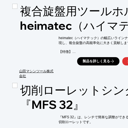
■□■■□■■□■■□■■□■■□■■□■■□■■□■■□■■□■■□
複合旋盤用ツールホ
⇒薄肉・バニシング加工×中大物サイズが得意
　（Φ100～φ650mmのサイズで、t=2.5
heimatec（ハイ
⇒技術・高精度を担保するアイデア提案はお任
　（鋳鉄部品でも、旋削にてRmax3.2s
案）

heimatec（ハイマテック）の幅広いライ
現し、複合旋盤の高能率化に大きく貢献します
⇒24時間稼働で安定した生産能力と、最新設
【特徴】

■□■■□■■□■■□■■□■■□■■□■■□■■□■■□■■□■■
■ベアリングへのこだわり

製品を詳しく見る
高剛性・高精度な加工を実現する為、ベアリ
ナップの中にはローラーテーパーベアリング
まるデザインを採用。

山田マシンツール株式
会社
■AXナットを採用

従来品に比べてコレットが中に沈んだデザイ
切削ローレットシン
【ハイマテック導入効果例】

『MFS 32』
内部給油対応/対応ツールサイズUP/搭載工具本
タクト短縮/加工精度・面粗度UP/工具寿命延長
『MFS 32』は、レンチで簡単な調整ができ
※詳しくはお問い合わせ、またはカタログを
切削ローレットです。
