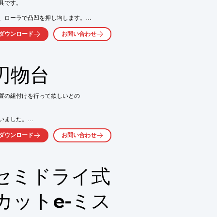
です。

、ローラで凸凹を押し均します。

、疲労強度が向上するため、コストダウン
ダウンロード
お問い合わせ
」をご用意しております。

刃物台
置の組付けを行って欲しいとの

問い合わせ下さい。
ました。

ダウンロード
お問い合わせ
セミドライ式
00mm

カットe-ミス
気軽にお問い合わせ下さい。