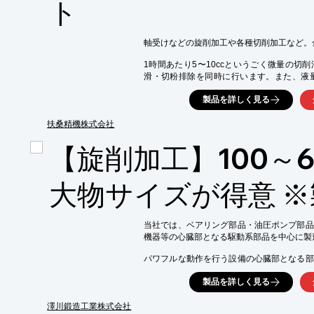
ト
軸受けなどの旋削加工や各種切削加工など。
1時間あたり5〜10ccというごく微量の切
滑・切粉排除を同時に行います。また、液
油・潤滑主体と用途に合わせて使い分けが可能
製品を詳しく見る
特長】

■地球にやさしいセミドライ切削

扶桑精機株式会社
　ごく微量のオイルを冷たい霧にして吹き付
製品の洗浄処理が軽減され、廃液やその処理
【旋削加工】100～
えます。 

■抜群の仕上がりで大幅なコストダウン

大物サイズが得意 
　＜e-ミスト＞は切削液のコストはもちろ
大幅に軽減します。冷風加工のように、面粗
性能は犠牲にすることはありません。  

当社では、ベアリング部品・油圧ポンプ部品
■こんなに簡単!しかもお手軽価格

機器等の心臓部となる駆動系部品を中心に製
　1965年のマジックカット発売以来の技術
パワフルな動作を行う設備の心臓部となる部
と低価格のベストパフォーマンス。どんな機
靱性・耐疲労性等が要求されます。

からお使いになれます。

製品を詳しく見る
高精度加工を追求しながら、アイデアと発想
※詳しくは、資料請求にてお問い合わせ下さ
課題に挑戦します。

ご用命の際はお問い合わせください。

澤川鍛造工業株式会社