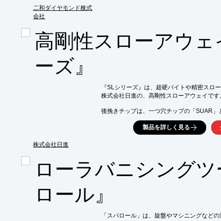
原料タイプによって分類され、EHWA製品は
二和ダイヤモンド株式
超硬工具の研削によく使用されます。 

会社
【メリット】

高剛性スローアウェ
■長い寿命

■短いサイクル時間

■優れた表面仕上げ

ーズ』
■高い寸法安定性

※詳しくはPDF資料をご覧いただくか、お
『SLシリーズ』は、超硬バイトや精密スロー
株式会社日進の、高剛性スローアウェイです。
後挽きチップは、一つ穴チップの「SUAR」
にも一発加工が可能な二つ穴チップ「WUKR
製品を詳しく見る
その他、突っ切りチップ・ねじ切りチップ・
【特長】

株式会社日進
■突っ切りチップ

　チップとホルダーをセレーションで固定

ローラバニシングツ
　HRC60°材も削れる

■後挽きチップ

　切れ刃が長く取り代の多い加工にも一発加工可
ロール』
■ねじ切りチップ

　後挽き後のネジ切り加工がシフトして使用可
「スパロール」は、旋盤やマシニングなどの
※詳しくはPDF資料をご覧いただくか、お