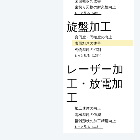
歯面粗さの改善
歯切り刃物の耐久性向上
もっと見る（4件）
旋盤加工
真円度・同軸度の向上
表面粗さの改善
刃物摩耗の抑制
もっと見る（13件）
レーザー加
工・放電加
工
加工速度の向上
電極摩耗の低減
複雑形状の加工精度向上
もっと見る（11件）