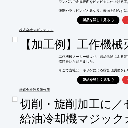
ワンパスで金属表面をピカピカに仕上げる工具
研削やラッピングと異なり、表面を削らずに
加工スピードが速く、また加工面は耐摩耗性
製品を詳しく見る
と品質向上を同時に実現します。

加工形状に応じた豊富な種類の「スパロール
株式会社スギノマシン
【特長】

【加工例】工作機械
■高速仕上げでコストダウン

■耐摩耗性・耐食性の向上

■疲労強度10～50%向上

工作機械メーカー様より、部品供給による装
■ワンパスでRz0.4～0.8μmの仕上り

依頼をいただきました。

詳しくはカタログをご覧頂くか、お気軽にお
そこで当社は、キサゲによる摺合せ調整を行い
【概要】

製品を詳しく見る
■工作機械刃物台

■生産能力：受注生産

株式会社波多製作所
■加工材料：鋳物、鉄

■使用した機械：なし

切削・旋削加工に／
■ワークサイズ：幅1500mm×幅400mm×厚さ4
■製作期間：2週間

給油冷却機マジック
※詳しくはPDF資料をご覧いただくか、お