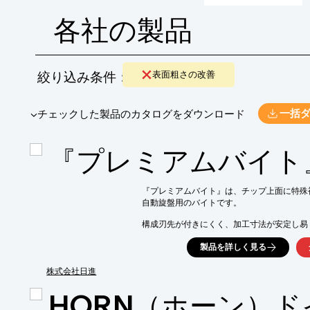
各社の製品
絞り込み条件：
表面粗さの改善
​▼チェックした製品のカタログをダウンロード
一括
『プレミアムバイト
『プレミアムバイト』は、チップ上面に特殊被
自動旋盤用のバイトです。

構成刃先が付きにくく、加工寸法が安定し易
また、従来のロー付けバイトに比べ、工具寿命
製品を詳しく見る
30％～40％アップでご使用頂けます。

他に、その刃具寿命の良さで、大変人気のバイ
株式会社日進
チップ材種も各種ラインアップしております。
HORN（ホーン）
【特長】
