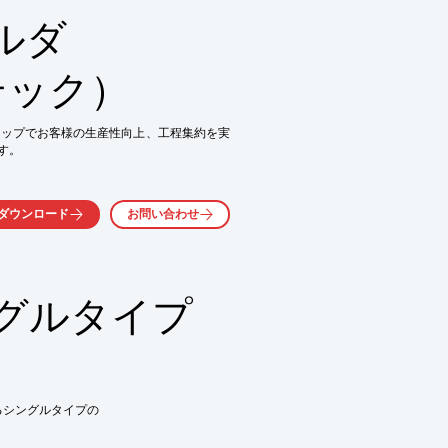
■■□■■□■■□■

ルダ
！

mm（アルミ鍛造材の場合）の薄肉加工）

マテック）
せ！

の高精度加工から、工程短縮等のアイデア提
ンナップでお客様の生産性向上、工程集約を実
。

備による安定した品質！

□■■□■■□■■□■
ダウンロード
お問い合わせ
ングの種類や取り付け位置を工夫。ライン
を使用し、コレットが中央にすっぽりと収
ンの為、突き出し量が短くなっています。

グルタイプ
数UP/機外段取対応

/切り屑処理性能UP 　等

るシングルタイプの

ダウンロードしてください。