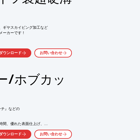
い

0％アップ

気軽にお問い合わせ下さい。
、ギヤスカイビング加工など

メーカーです！

（内径・小径用）

ダウンロード
お問い合わせ


リーズ（旋盤・内外径用）

実現

ー/ホブカッ
レーカーをラインアップ



キュラーミル

チ』などの

工が可能

ートなど豊富なラインアップ

時間、優れた表面仕上げ、

取り工具（特殊対応）
ダウンロード
お問い合わせ
物、PCD/PCBN工具などの 
