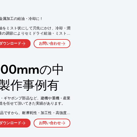
金属加工の給油・冷却に！

削油をミスト状にして刃先にかけ、冷却・潤
量の調節によりセミドライ給油・ミスト給
です。

ダウンロード
お問い合わせ
けますので、オイルの回収の必要はなく、
の過程で生じる環境への影響を最小限に抑
600mmの中
※製作事例有
ん、製品の洗浄コストや廃液の処理コストを
度の低下や工具寿命の短命化といった加工
・ギヤポンプ部品など、建機や重機・産業
造を任せて頂いてきた実績があります。

の蓄積の上で開発されたからこその、機能性
品ですから、耐摩耗性・加工性・高強度・
械にも簡単に取り付け可能。買ったその日
ダウンロード
お問い合わせ
力と創業から培ってきた技術力で、様々な
い。