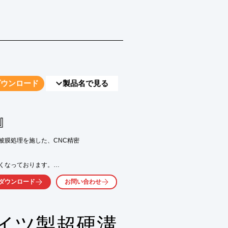
ダウンロード
製品名で見る
』
膜処理を施した、CNC精密

くなっております。

が2～5倍延びて更に周速を

ダウンロード
お問い合わせ
トの精密自動盤用PBバイト・



ドイツ製超硬溝