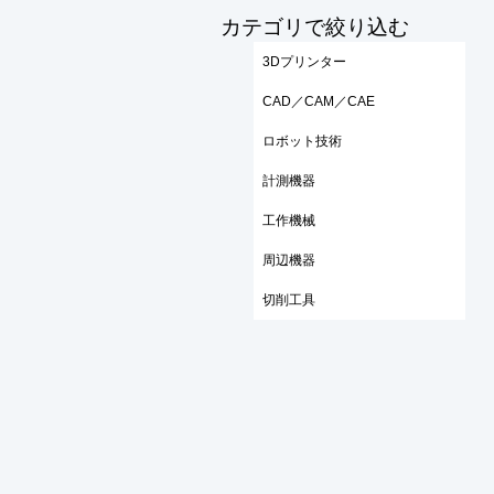
​カテゴリで絞り込む
3Dプリンター
CAD／CAM／CAE
ロボット技術
計測機器
工作機械
周辺機器
切削工具