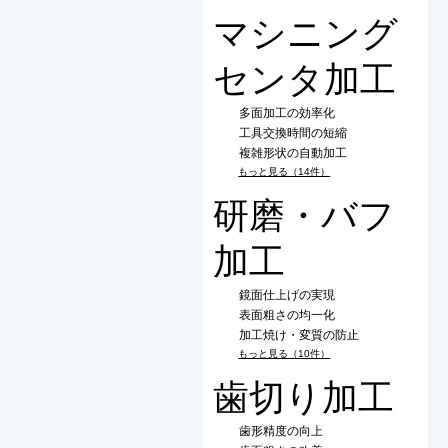
マシニング
センタ加工
多面加工の効率化
工具交換時間の短縮
複雑形状の自動加工
もっと見る（14件）
研磨・バフ
加工
鏡面仕上げの実現
表面粗さの均一化
加工焼け・変質の防止
もっと見る（10件）
歯切り加工
歯形精度の向上