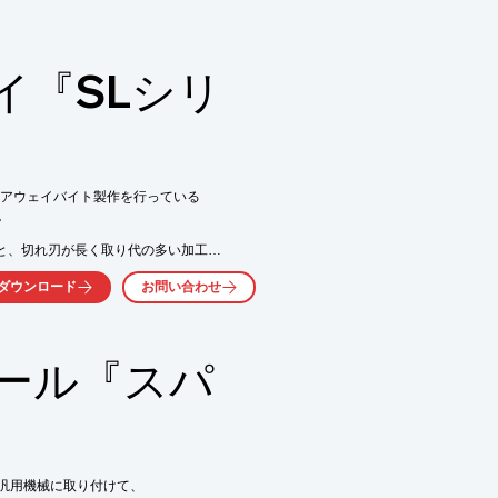
タングステンを主原料とする

イ『SLシリ
気軽にお問い合わせ下さい。
アウェイバイト製作を行っている



と、切れ刃が長く取り代の多い加工

」の形状をご用意。

ダウンロード
お問い合わせ
ホルダーをラインアップしております。

ール『スパ
能(WUKR)

能

汎用機械に取り付けて、

気軽にお問い合わせ下さい。