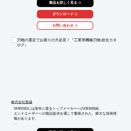
製品を詳しく見る
り代の多い加工

にも一発加工が可能な二つ穴チップ「WUKR」の形状をご用意。

その他、突っ切りチップ・ねじ切りチップ・ホルダーをラインア
ダウンロード
ップしております。

お問い合わせ
【特長】

■突っ切りチップ

　チップとホルダーをセレーションで固定

刃物の選定でお困りの方必見！『工業用機械刃物 総合カタ
　HRC60°材も削れる

ログ』
■後挽きチップ

　切れ刃が長く取り代の多い加工にも一発加工可能(WUKR)

■ねじ切りチップ

　後挽き後のネジ切り加工がシフトして使用可能

※詳しくはPDF資料をご覧いただくか、お気軽にお問い合わせ下
さい。
株式会社真誠
SHINSEIには長年に渡るトップメーカーへのOEM供給、

エンドユーザーへの製品提供を通して蓄積された、膨大な技術情
報があります。

この度8年ぶりにカタログをリニューアルし、文字サイズ・カラ