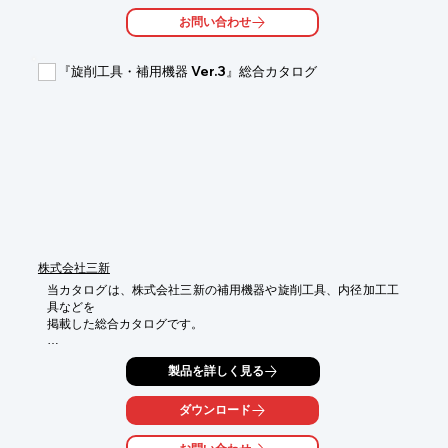
※詳しくはPDFをダウンロードして頂くか、お気軽にお問い合わ
お問い合わせ
せ下さい。
『旋削工具・補用機器 Ver.3』総合カタログ
株式会社三新
当カタログは、株式会社三新の補用機器や旋削工具、内径加工工
具などを

掲載した総合カタログです。

豊富なバリエーションがある「コレットチャック」や芯取り・穴
製品を詳しく見る
アケ・

90°面取りが一発加工できる「片口センタードリル　SCD」など

工具製品を多数ご用意しております。

ダウンロード
【掲載内容】
