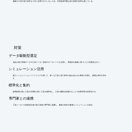
最新の工具や加工条件を十分に活用できていないため、本来達成可能な加工速度や効率を逃している。
​対策
データ駆動型選定
過去の加工実績データや工具メーカー提供のデータベースを活用し、客観的な根拠に基づいた工具選定を行う。
シミュレーション活用
加工シミュレーションソフトウェアを用いて、様々な工具と加工条件の組み合わせを事前に評価し、最適な条件を見出
す。
標準化と集約
使用頻度の高い工具や汎用性の高い工具を標準化し、工具の種類を削減することで在庫管理を効率化する。
専門家との連携
工具メーカーの技術担当者や加工技術の専門家と連携し、最新の知見や最適なソリューションを得る。