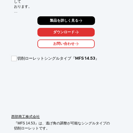
して

おります。

旋削インサートでは、材種表や、各社材種対照表、各社ブレーカ
製品を詳しく見る
対照表、

切削条件表など併せて製品を掲載。

ダウンロード
その他、ミーリングや穴あけ、ねじ切りなどの製品を外観ととも
に

お問い合わせ
ご紹介しており、導入検討の際に参考にしやすい一冊となってい
ます。

切削ローレットシングルタイプ『MFS 14.53』
【掲載製品(一部)】

■旋削

■ミーリング

■穴あけ

■ねじ切り

■センター穴/面取り/バリ取り工具

※詳しくはPDFをダウンロードしていただくか、お気軽にお問い
合わせください。
西部商工株式会社
『MFS 14.53』は、逃げ角の調整が可能なシングルタイプの

切削ローレットです。
