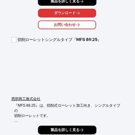
製品を詳しく見る
ーリング等見やすさを追求するだけでなく、

各刃物の用途まで詳しく紹介しており、皆様の刃物選定の一助と
なります。

ダウンロード
チップソー、カッター、ビット等、さまざまな被削材・機械・加
お問い合わせ
工に精通した、

SHINSEIならではのノウハウを駆使して生み出される各種の切削
工具は、

切削ローレットシングルタイプ『MFS 89.25』
自動車、住宅関連など幅広い分野で採用実績がございます。

【総合カタログ掲載内容】

■コールドソーブレード（金属加工用）

■ダイヤモンドツール

■チップソー（樹脂系・人工大理石用）

■チップソー（木質系素材用）

■カッター（木質系素材用）

■ルータビット（木質系材料用）

現在、【総合カタログを無料配布中】です！

西部商工株式会社
※詳しくは資料をダウンロード頂くか、弊社HPよりお問い合わ
せください。
『MFS 89.25』は、切削式ローレット加工向き、シングルタイプ
の

切削ローレットです。

レンチで調整が簡単で、逃げ角の調整も可能。

製品を詳しく見る
ヘッド部が回転できるので駒の位置合わせの作業効率が向上しま