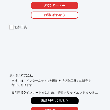
す。

ダウンロード
モジュール式のため複数のシャンクをご利用いただけます。

お問い合わせ
【特長】

■切削式ローレット加工向き

■レンチで簡単な調整

切削工具
■モジュール式のため複数のシャンクを利用可能

■逃げ角の調整が可能

■トラバースフィード(F)のみ

※詳しくはPDF資料をご覧いただくか、お気軽にお問い合わせ下
さい。
さくさく株式会社
当社では、インターネットを利用した「切削工具」の販売を

行っております。

旋削用ISOインサートをはじめ、超硬ソリッドエンドミル各種
や、

製品を詳しく見る
超硬ドリル(加工深さ3D用、5D用)などの製品をご用意。

その他にも、専用サイトにて、各種切削工具や切削に関わる
