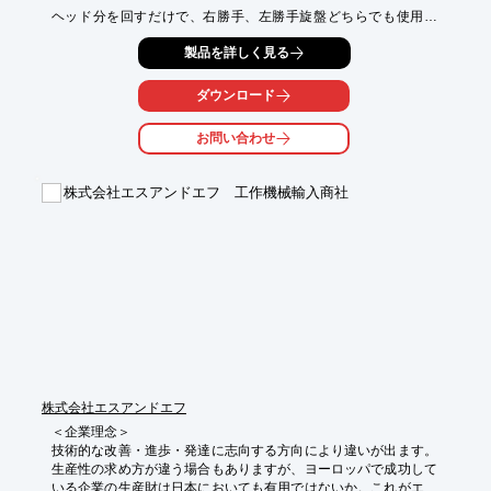
ヘッド分を回すだけで、右勝手、左勝手旋盤どちらでも使用で
き、

製品を詳しく見る
ヘッド部が回転できるので駒の位置合わせの作業効率が向上。

レンチで調整が簡単にでき、モジュール式のため同じヘッドでも

ダウンロード
複数のシャンクをご利用いただけます。

お問い合わせ
【特長】

■切削式ローレット加工向き

■レンチで簡単な調整

株式会社エスアンドエフ 工作機械輸入商社
■モジュール式のため同じヘッドでも複数のシャンクを利用可能

■逃げ角の調整が可能

■トラバースフィード(F)のみ

※詳しくはPDF資料をご覧いただくか、お気軽にお問い合わせ下
さい。
株式会社エスアンドエフ
＜企業理念＞

技術的な改善・進歩・発達に志向する方向により違いが出ます。
生産性の求め方が違う場合もありますが、ヨーロッパで成功して
いる企業の生産財は日本においても有用ではないか。これがエス