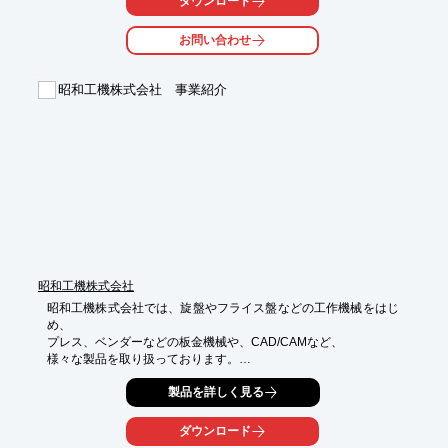
ダウンロード
豆知識などの情報提供サービスも行っております。

お問い合わせ
【取扱製品分類(一部)】

■旋削

■ミーリング

昭和工機株式会社 事業紹介
■穴あけ

■センタ穴/面取り/バリ取り

■ねじ切り

※詳しくはPDFをダウンロードしていただくか、お気軽にお問い
合わせください。
昭和工機株式会社
昭和工機株式会社では、旋盤やフライス盤などの工作機械をはじ
め、

プレス、ベンダーなどの板金機械や、CAD/CAMなど、

様々な製品を取り扱っております。

培った豊富な経験とネットワークでより良い製品を、

製品を詳しく見る
お客様のニーズによりマッチする製品をご提供いたします。

ダウンロード
ご要望の際はお気軽にお問い合わせください。
