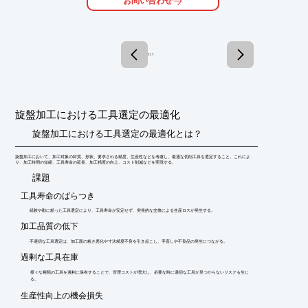
お問い合わせ
■補用機器

■旋削工具

■内径加工工具

■その他

■参考資料

1 / 1
※詳しくはPDFをダウンロードして頂くか、お気軽にお問い合わ
せ下さい。
旋盤加工における工具選定の最適化
旋盤加工における工具選定の最適化とは？
旋盤加工において、加工対象の材質、形状、要求される精度、生産性などを考慮し、最適な切削工具を選定すること。これによ
り、加工時間の短縮、工具寿命の延長、加工精度の向上、コスト削減などを実現する。
​課題
工具寿命のばらつき
経験や勘に頼った工具選定により、工具寿命が安定せず、突発的な交換による生産ロスが発生する。
加工品質の低下
不適切な工具選定は、加工面の粗さ悪化や寸法精度不良を引き起こし、手直しや不良品の発生につながる。
過剰な工具在庫
様々な種類の工具を過剰に保有することで、管理コストが増大し、必要な時に適切な工具が見つからないリスクも生じ
る。
生産性向上の機会損失