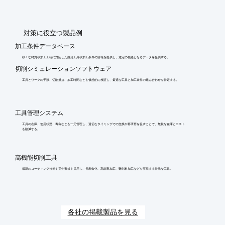
​対策に役立つ製品例
加工条件データベース
様々な材質や加工工程に対応した推奨工具や加工条件の情報を提供し、選定の根拠となるデータを提供する。
切削シミュレーションソフトウェア
工具とワークの干渉、切削抵抗、加工時間などを仮想的に検証し、最適な工具と加工条件の組み合わせを特定する。
工具管理システム
工具の在庫、使用状況、寿命などを一元管理し、適切なタイミングでの交換や再研磨を促すことで、無駄な在庫とコスト
を削減する。
高機能切削工具
最新のコーティング技術や刃先形状を採用し、長寿命化、高能率加工、難削材加工などを実現する特殊な工具。
各社の掲載製品を見る