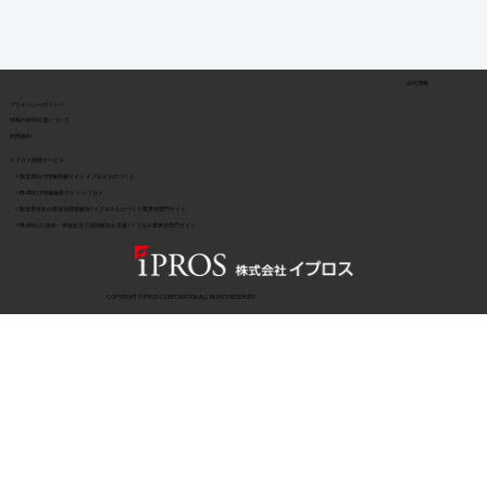
会社情報
​プライバシーポリシー
​情報の外部伝達について
利用規約
イプロス関連サービス
> 製造業向け情報検索サイト イプロスものづくり
> BtoB向け情報検索サイト イプロス
> 製造業特化の用途別課題解決 | イプロスものづくり業界別専門サイト
> BtoB向け | 目的・用途起点で課題解決を支援 | イプロス業界別専門サイト
COPYRIGHT © IPROS CORPORATION ALL RIGHTS RESERVED