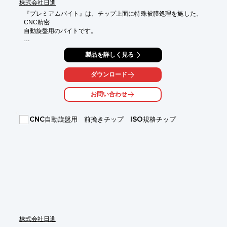
株式会社日進
『プレミアムバイト』は、チップ上面に特殊被膜処理を施した、
CNC精密

自動旋盤用のバイトです。

構成刃先が付きにくく、加工寸法が安定し易くなっております。

製品を詳しく見る
また、従来のロー付けバイトに比べ、工具寿命が2～5倍延びて更
に周速を

30％～40％アップでご使用頂けます。

ダウンロード
他に、その刃具寿命の良さで、大変人気のバイトの精密自動盤用
お問い合わせ
PBバイト・

チップ材種も各種ラインアップしております。

CNC自動旋盤用 前挽きチップ ISO規格チップ
【特長】

■チップ上面は特殊被膜処理

■構成刃先が付きにくく、加工寸法が安定し易い

■従来のロー付けバイトに比べ

　工具寿命が2～5倍延びて更に周速を30％～40％アップ

※詳しくはPDF資料をご覧いただくか、お気軽にお問い合わせ下
さい。
株式会社日進