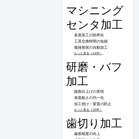
マシニング
センタ加工
多面加工の効率化
工具交換時間の短縮
複雑形状の自動加工
もっと見る（14件）
研磨・バフ
加工
鏡面仕上げの実現
表面粗さの均一化
加工焼け・変質の防止
もっと見る（10件）
歯切り加工
歯形精度の向上