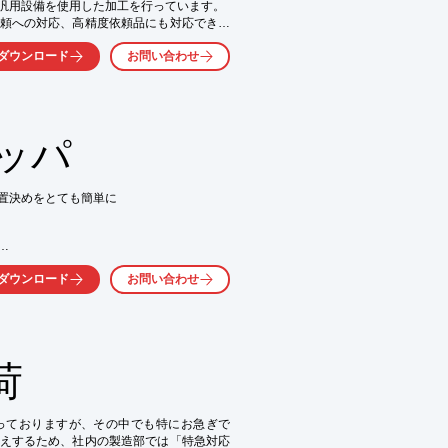
汎用設備を使用した加工を行っています。

頼への対応、高精度依頼品にも対応できる
センタと言った機械加工機も取り揃えており
ダウンロード
お問い合わせ
中心に加工

ッパ
を速めるノウハウを多く蓄積

置決めをとても簡単に

50

ウンロードしてください。
行えます。

ダウンロード
お問い合わせ
に対応。

ックスツインクランプ」を使った

単に素早く行えます。

上面加工からサイド加工まで

荷
献します。

対応

っておりますが、その中でも特にお急ぎで
く対応

えするため、社内の製造部では「特急対応