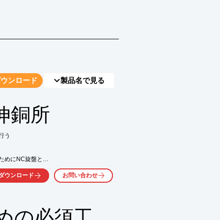
ダウンロード
製品名で見る
伸銅所
う

めにNC旋盤と

発いたしました。

ダウンロード
お問い合わせ
グ加工技術を開発することで

組み合わせることで生産性の

めの必須工