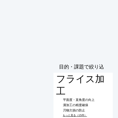
目的・課題で絞り込
む
フライス加
工
平面度・直角度の向上
溝加工の精度確保
刃物欠損の防止
もっと見る（15件）