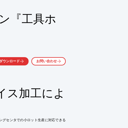
ザーの「L-702」と、

角度等をチェックすることが可能な「L-
ョン『工具ホ
先までレーザー光で投影

修正

メントレポートを提供

気軽にお問い合わせ下さい。
ダウンロード
お問い合わせ
イス加工によ
ングセンタでの小ロット生産に対応できる