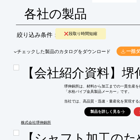
各社の製品
絞り込み条件：
段取り時間短縮
​▼チェックした製品のカタログをダウンロード
一括
【会社紹介資料】堺
堺伸銅所は、材料から加工までの一貫生産を行
「水栓パイプ金具製品メーカー」です。

当社では、高品質・迅速・量産化を実現するた
産業ロボットを導入し、3種類の特殊工具を開
製品を詳しく見る
導入背景として、NC旋盤を使用したスピニン
品質を高度化でき、さらに産業用ロボットと
株式会社堺伸銅所
向上が図れると考えたためです。

【シャフト加工のた
結果として、生産性が大幅に向上。
