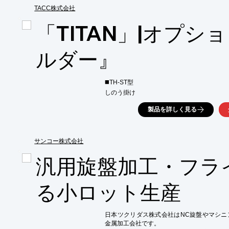
TACC株式会社
スピンドルの位置合わせ用に設計された直線レー
主軸と横送り台あるいは複合加工軸との直
「TITAN」|オプシ
702SP」の

2タイプをご用意しました。

ルダー』
【特長】

■スピンドルに取り付けられ、回転軸が30m
■Lathe9ソフトウェアでは、取り付けエラーを
◼️TH-ST型

■全てのアライメントパラメータを示すアライ
■レーザーはフル充電で最大8時間動作

しのう掛け
※詳しくはPDF資料をご覧いただくか、お
製品を詳しく見る
サンコー株式会社
汎用旋盤加工・フラ
る小ロット生産
日本ツクリダス株式会社はNC旋盤やマシニ
金属加工会社です。
