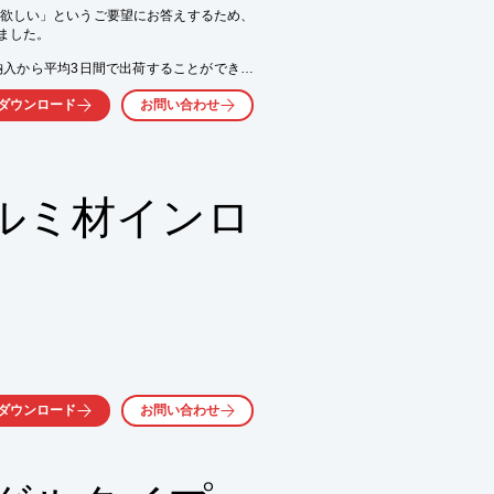
欲しい」というご要望にお答えするため、
した。

納入から平均3日間で出荷することができま
ダウンロード
お問い合わせ
鋼）の旋盤での仕上げ加工や

駆使して、お客様の早くほしい・・

ルミ材インロ
お問い合わせ下さい。
ダウンロード
お問い合わせ


あり 
