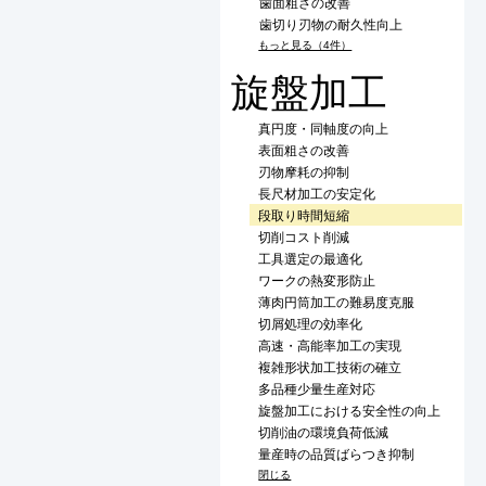
歯面粗さの改善
歯切り刃物の耐久性向上
もっと見る（4件）
旋盤加工
真円度・同軸度の向上
表面粗さの改善
刃物摩耗の抑制
長尺材加工の安定化
段取り時間短縮
切削コスト削減
工具選定の最適化
ワークの熱変形防止
薄肉円筒加工の難易度克服
切屑処理の効率化
高速・高能率加工の実現
複雑形状加工技術の確立
多品種少量生産対応
旋盤加工における安全性の向上
切削油の環境負荷低減
量産時の品質ばらつき抑制
閉じる