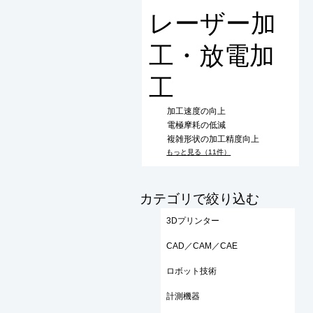
レーザー加
工・放電加
工
加工速度の向上
電極摩耗の低減
複雑形状の加工精度向上
もっと見る（11件）
​カテゴリで絞り込む
3Dプリンター
CAD／CAM／CAE
ロボット技術
計測機器