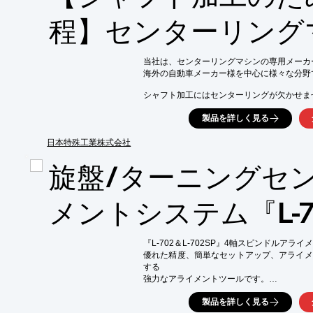
今後見込まれる需要増にも対応できるようにな
程】センターリング
※詳しくはPDF資料をご覧いただくか、お
当社は、センターリングマシンの専用メーカ
海外の自動車メーカー様を中心に様々な分野
シャフト加工にはセンターリングが欠かせませ
当社ではそんな、軸となる装置をご提供してお
製品を詳しく見る
『NCR-600MM』は、自動ハネ出し装置・定
センターリングマシンです。

日本特殊工業株式会社
加工径は、最小Φ16～最大Φ130まで対応可能
旋盤/ターニングセ
様々な産業機械部品に対応いたします。

【本機能力概要】

メントシステム『L-7
■最小加工径：Φ16

■最大加工径：Φ130

■最短加工長：100L

■最長加工長：600L

『L-702＆L-702SP』4軸スピンドルアライ
優れた精度、簡単なセットアップ、アライメ
※詳しくはPDFをダウンロードしていただ
する

強力なアライメントツールです。

当製品はスピンドルに取り付けられ、回転軸が
製品を詳しく見る
レーザーはフル充電で最大8時間動作します。