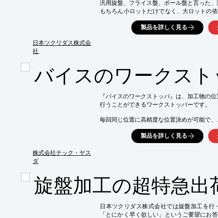
汎用旋盤、フライス盤、ボール盤と言った、
もちろん小ロットだけでなく、大ロットの依
よう、NC旋盤やNCフライス、マシニング
製品を詳しく見る
ます。

【特長】

日本ツクリダス株式会
[旋盤加工]

社
○12インチ/10インチ/8インチのNC旋盤5台を
バイスのワークスト
○1～10個のような小口品に対するスピード
○加工サイズは最大φ300程度まで

[フライス加工]

○NCフライス4台にて加工

『バイスのワークストッパ』は、加工物の位
○加工サイズは横移動で600、奥行き移動で約2
行うことができるワークストッパーです。

詳しくはお問い合わせ、またはカタログをダ
毎回同じ位置に高精度な位置決めが可能で、

さらに取り付け・取り外しは簡単操作で瞬時に
製品を詳しく見る
また、様々な口金幅やメーカーのマシンバイス
当社製品「モジュラクランプキット」「フレ
株式会社テック・ヤス
多数個加工には加工物の位置決めがとても簡
ダ
ストッパーを取り外して加工を始めるので、
旋盤加工の超特急出
同時加工ができ、加工効率の大幅な向上にも貢
【特長】

■位置決めピンで50～200巾のバイスに素早く
日本ツクリダス株式会社では旋盤加工を行
■回転ポジションでバイス巾のばらつきに素早
「とにかく早く欲しい」というご要望にお答