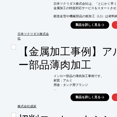
日本ツクリダス株式会社は、「とにかく早く
金属加工の特急対応サービスをスタートさせま
鍛造金型や機械部品の粗加工（L1）は材料
す。

製品を詳しく見る
また、粗加工だけでなく、熱処理品（高硬度
機械部品の超特急対応など、5台のNC旋盤を
日本ツクリダス株式会
に全力で挑戦します。

社
【特長】

【金属加工事例】ア
■短納期対応

■粗加工納期3日

■熱処理品の旋盤仕上げ加工が可能

ー部品薄肉加工
■機械部品の超特急対応が可能

■5台のNC旋盤

※詳しくはカタログをご覧頂くか、お気軽に
インロー部品の薄肉加工事例です。

材質：アルミ

用途：タンク用フランジ

【成栄の金属・樹脂・ゴム加工の特徴】

製品を詳しく見る
■小ロット対応（1個からOK） 

■短納期対応（案件によっては即日納品まで） 
■製作から現場施工まで対応可能 

株式会社成栄
■トヨタグループや、大手ゼネコンにも導入実績