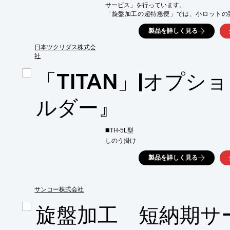
■レバー式で素早く簡単な取り付け

サービス」を行っています。

■素早い脱着と、高精度な位置決めが可能

「旋盤加工の超特急便」では、小ロットの
（最短納期は加工内容によります）。

※詳しくはPDF資料をご覧いただくか、お
製品を詳しく見る
【旋盤加工の超特急便】

○対応できる製品：旋盤で加工できるものが中
日本ツクリダス株式会
○対応できる加工径：φ350×100L程度のもの
社
○対応できる材質：主に鉄系素材（ステンレス
「TITAN」|オプシ
詳しくはお問い合わせ、またはカタログをダ
ルダー』
◼️TH-5L型

しのう掛け
製品を詳しく見る
サンコー株式会社
旋盤加工 短納期サ