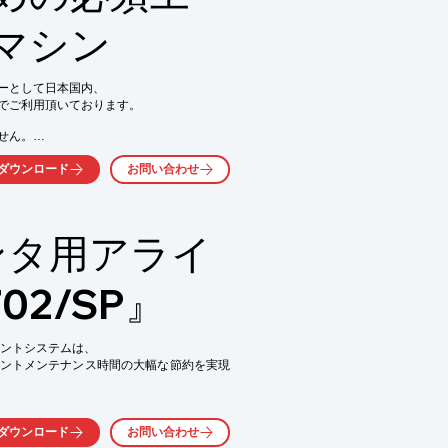
りました。

マシン
気軽にお問い合わせ下さい。
ーとして日本国内、

でご利用頂いております。

ん。

ります。

ダウンロード
お問い合わせ
寸前面操作仕様の

。

ンタ用アライ
02/SP』
メントシステムは、

ントメンテナンス時間の大幅な節約を実現
くか、お気軽にお問い合わせください。
30m先までレーザー光で投影。

ダウンロード
お問い合わせ

