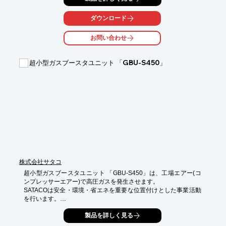
また、パイプ内を通過する金属体を検出する「通過型計数セン
サ」をはじめ、

ダウンロード
「磁気式回転センサ」や「アンプ内蔵磁気式スペースセンサ」な
ども

お問い合わせ
ラインアップしています。

【特長】

超小型ガスブースタユニット 「GBU-S450」
■高感度差動形磁気センサ

■応答性が良く、搬送速度の加速に対応

■被検出体の動静を問わず忠実に検出

■小型・軽量

※詳しくはPDF資料をご覧いただくか、お気軽にお問い合わせ下
さい。
株式会社サタコ
超小型ガスブースタユニット 「GBU-S450」は、工場エアー(コ
ンプレッサーエアー)で高圧ガスを発生させます。

SATACOは安全・環境・省エネを重要な位置付けとした事業活動
を行います。

水・空気・熱・をテーマとした開発・設計・製造・保守を通じベ
製品を詳しく見る
ストな提案を行います。

お客様のお役に立つ事は基より、お客様と共に発展・繁栄するこ