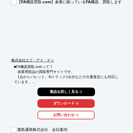
【FA機器買取.com】倉庫に眠っているFA機器、買取します
株式会社エフ・アイ・ティ
■FA機器買取.comって？

　産業用部品の買取専門サイトです。

　1点からパレット、4tトラック1台分などの大量査定にも対応し
ています。

■何を買取しているの？

製品を詳しく見る
　・手配ミス・仕様変更で倉庫に眠っているFA部品

　・一度使用して交換したFA部品などを買取しています。

ダウンロード
　PLC、タッチパネル、サーボアンプ・モータ、パワーサプライ
などをお持ちの方はぜひご依頼ください！

お問い合わせ
　その他、買取できる商品は下記サイトをご確認ください。

　https://fakiki-kaitori.com/example/

鹿島通商株式会社 会社案内
■装置から部品外すの大変なんだけど…
