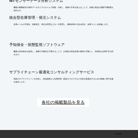
IoTセンサーデータ分析システム
機器の稼働状況や異常データをリアルタイムで収集・分析し、故障の予兆を捉えることで、必要な部品の需要予測精度を
高めます。
統合型在庫管理・発注システム
在庫レベルの可視化、自動発注、発注点管理などを一元管理し、過剰在庫や欠品を防ぎ、在庫コストを削減します。
予知保全・状態監視ソフトウェア
機器の劣化状況を監視し、故障の可能性を予測することで、計画的な部品交換や修理を可能にし、突発的な在庫不足を防
ぎます。
サプライチェーン最適化コンサルティングサービス
現状のサプライチェーンを分析し、部品調達から在庫管理、配送までのプロセス全体を最適化するための戦略と実行支援
を提供します。
各社の掲載製品を見る
会社情報