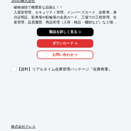
JISSO株式会社
【導入の効果】

破格値段で種豊富な品揃え！！

・鍵管理の簡素化

入退室管理、セキュリティ管理、メンバーズカード、診察券、身
・鍵のかけ忘れによる盗難を防止

分証明証、駐車場や駐輪場の会員カード、工場での工程管理、生
・第三者による工具類の不正利用防止
産管理、品質履歴、商品管理（入荷・検品・棚卸など）など様々
な分野のRFIDシステムに利用できます
製品を詳しく見る
ダウンロード
お問い合わせ
【資料】リアルタイム在庫管理パッケージ『在庫将軍』
株式会社クレス