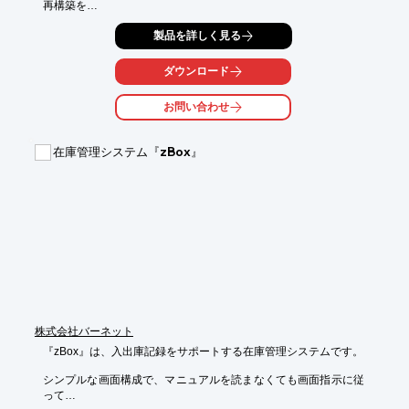
再構築を

迅速・丁寧にサポート致します。

製品を詳しく見る
ご希望に合わせて、入庫エリア・場所指定もご対応致します。 

持込みも大歓迎です。まずはお気軽にご相談くださいませ。

ダウンロード
【概要】

お問い合わせ
■対象：金型（金属・樹脂・ゴムetc）、機械、設備、製品在庫

■内容：金型保管・輸送・引取り・メンテナンス・廃棄・製品製
造 

在庫管理システム『zBox』
■エリア：日本全国（輸送は運送事業者が行います）

■保管場所：相談（倉庫業法認証倉庫、水害対策、地震対策）

※詳しくはPDF資料をご覧いただくか、お気軽にお問い合わせ下
さい。
株式会社バーネット
『zBox』は、入出庫記録をサポートする在庫管理システムです。

シンプルな画面構成で、マニュアルを読まなくても画面指示に従
って
