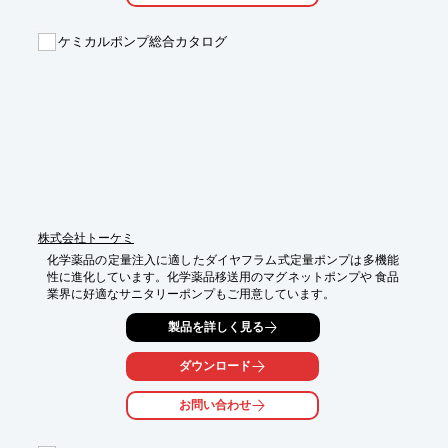
【特長】

■場所を選ばず在庫管理

ケミカルポンプ総合カタログ
■複雑な環境構築不要

■在庫をリアルタイム共有

■低コストで運用できる

■作業効率アップをサポート

※詳しくはPDF資料をご覧いただくか、お気軽にお問い合わせ下
さい。
株式会社トーケミ
化学薬品の定量注入に適したダイヤフラム式定量ポンプは多機能
性に進化しています。化学薬品移送用のマグネットポンプや 食品
業界に好適なサニタリーポンプもご用意しています。
製品を詳しく見る
ダウンロード
お問い合わせ