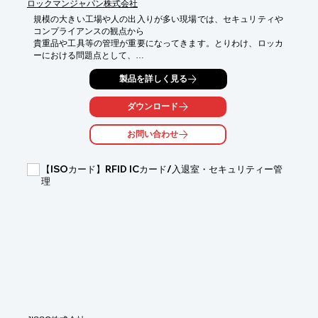
ロックマンジャパン株式会社
規模の大きい工場や人の出入りが多い現場では、セキュリティや
コンプライアンスの観点から

貴重品や工具等の管理が重要になってきます。とりわけ、ロッカ
ーにおける問題点として、

「ロッカーの鍵の紛失・使い回し」「退職者や異動者が鍵を返さ
製品を詳しく見る
ない」「私物・貴重品の盗難」

「誰がどのロッカーを使っているか不明確」「工具類の勝手な持
ダウンロード
ち出し」等が挙げられます。

お問い合わせ
電子錠なら、こうした従来の物理鍵のデメリットをカバーし、安
全性と利便性の向上が可能です。

【ISOカード】RFID ICカード/入退室・セキュリティー管
■オートロック：鍵のかけ忘れによる盗難防止。

理
■暗証番号：鍵の持ち歩きがなく、紛失のリスクや鍵交換コスト
を削減。

■カードキー：社員証を解錠キーとして登録し、第三者による不
正利用を阻止。

　（※カード規格「Mifare」に対応しています。規格によっては
ご使用頂けない場合がございます。）

■２つの運用モード：目的に応じて仕様変更が可能。

【活用シーン】

・貴重品管理用ロッカー

・作業員個人ロッカー

・工具保管用キャビネット
