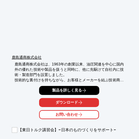
　装置ごと買取サービスも始めました！

　https://fakiki-kaitori.com/machine/

■リスト作るのが大変、写真を送るから査定してほしい

　LINE査定も始めました！

　https://fakiki-kaitori.com/

※その他、ご不明な点がございましたらお気軽にご連絡くださ
い。
鹿島通商株式会社
鹿島通商株式会社は、1963年の創業以来、油圧関連を中心に国内
外の優れた技術や製品を扱うと同時に、他に先駆けて自社内に技
術・製造部門を設置しました。

技術的な裏付けを持ちながら、お客様とメーカーを結ぶ技術商社
として、数々のプロジェクトに取り組み、厚い信頼を得てきまし
製品を詳しく見る
た。

これからも「真心」と「感謝」の気持ちで応えるカシマイズムを
胸に、よりよい製品の提供・提案や技術開発を通じて、お客様の
ダウンロード
満足と豊かな社会の創造に貢献したいと願っています。

お問い合わせ
【主要取扱品】

○油圧ユニット　ポンプ　バルブ　シリンダ　オイルモータ　オ
イルクーラ　など

【東日トルク講習会】−日本のものづくりをサポート−
○油圧関連機器

○プレス機　試験機　リフタ　攪拌脱泡装置　など各種産業機器
