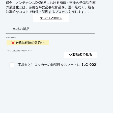
保全・メンテナンスDX業界における補修・交換の予備品在庫
の最適化とは、必要な時に必要な部品を、過不足なく、最も
効率的なコストで確保・管理するプロセスを指します。これ
により、突発的な故障によるダウンタイムの最小化、過剰在
すべてを表示する
庫によるコスト増の抑制、そしてサプライチェーン全体の効
率化を目指します。
各社の製品
絞り込み条件：
予備品在庫の最適化
​▼チェックした製品のカタログをダウンロード
製品名で見る
【工場向け】ロッカーの鍵管理をスマートに【LC-902】