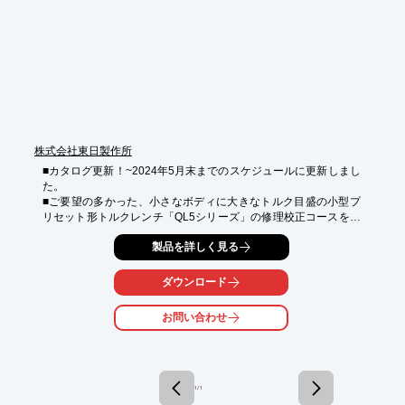
詳しくはお問い合わせ、またはカタログをダウンロードしてくだ
さい。
株式会社東日製作所
■カタログ更新！~2024年5月末までのスケジュールに更新しまし
た。

■ご要望の多かった、小さなボディに大きなトルク目盛の小型プ
リセット形トルクレンチ「QL5シリーズ」の修理校正コースを定
期開催決定。

製品を詳しく見る
◆業務ですぐに役に立つ「東日トルク講習会」は、延べ参加企業
様は3300 社、8300 名を超えました。（1999/11 ～ 2023/3 の延
べ）

ダウンロード
◆Tコースでは、トルク管理やトルク機器の基礎が学べます。こ
れからトルク管理を導入される場合や作業者/新入社員教育として
お問い合わせ
好適です。特に実技ではトルク管理を実体験により理解を深める
工夫をしています。

◆R1-1/R1-2（校正・修理）コースでは、トルクレンチ/トルクド
ライバの修理・校正方法が学べます。テスタを所有している企業
様や、これから導入して「社内校正・修理」をする場合に適して
1 / 1
います。
