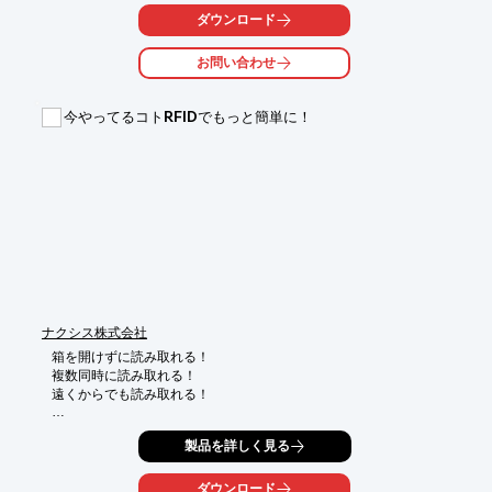
とを目指します。

ダウンロード
【特徴】

お問い合わせ
○コンプレッサーエアーを接続するだけで高圧ガスが得られる

○高圧ガス設備の適用除外設備で使用できる（空気の場合）

○小型で4.5MPaの圧力を簡単に得られる

今やってるコトRFIDでもっと簡単に！
○騒音は60DB以下

詳しくはお問い合わせ、またはカタログをダウンロードしてくだ
さい。
ナクシス株式会社
箱を開けずに読み取れる！

複数同時に読み取れる！

遠くからでも読み取れる！

RFIDは非接触、複数、同時に読み取るシステムです。

製品を詳しく見る
業務オペレーションの自動化、簡素化が図れます。
ダウンロード