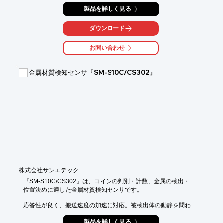
基本的な操作が可能。

製品を詳しく見る
また、アイテム情報や在庫情報、入出庫履歴などの各種データ
は、

ダウンロード
CSVファイルで出力でき、EXCEL等で編集可能で必要な帳票や
資料を

お問い合わせ
お客様自身で作ることができます。

【特長】

金属材質検知センサ『SM-S10C/CS302』
■かんたんに使えるスマホアプリ

■登録と集計のシンプルな機能

■ブラウザアプリでどこからでも使用可能

■会計ソフトやPOSシステムと連携

■カスタマイズで個別要件にも対応

※詳しくはPDFをダウンロードして頂くか、お気軽にお問い合わ
せ下さい。
株式会社サンエテック
『SM-S10C/CS302』は、コインの判別・計数、金属の検出・

位置決めに適した金属材質検知センサです。

応答性が良く、搬送速度の加速に対応。被検出体の動静を問わず

忠実に検出します。

製品を詳しく見る