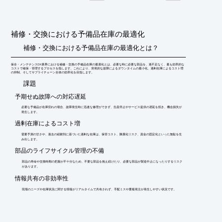
◆R1-3コースは大きなトルク目盛で簡単・確実なトルク設定が行
えるプリセット形トルクレンチ『QL5/CL5シリーズ』の修理・校
正方法が学べます。

◆R3コースはトルクレンチテスタ/トルクドライバテスタの【自
補修・交換における予備品在庫の最適化
社校正】や簡単な調整が行えるようにするコースです。
補修・交換における予備品在庫の最適化とは？
保全・メンテナンスDX業界における補修・交換の予備品在庫の最適化とは、必要な時に必要な部品を、過不足なく、最も効率的な
コストで確保・管理するプロセスを指します。これにより、突発的な故障によるダウンタイムの最小化、過剰在庫によるコスト増
の抑制、そしてサプライチェーン全体の効率化を目指します。
​課題
予期せぬ故障への対応遅延
必要な予備品が在庫切れの場合、故障発生時に迅速な修理ができず、生産停止やサービス提供の遅延を招き、機会損失が
発生します。
過剰在庫によるコスト増
需要予測の甘さや、過去の経験則に基づいた過剰な在庫は、保管コスト、陳腐化リスク、資金の固定化といった無駄を生
み出します。
部品のライフサイクル管理の不備
部品の寿命や交換時期の把握が不十分なため、不要な部品を抱え続けたり、必要な部品が製造中止になったりするリスク
があります。
情報共有の非効率性
現場のニーズや在庫状況に関する情報がリアルタイムで共有されず、手配ミスや重複発注が発生しやすい状況です。