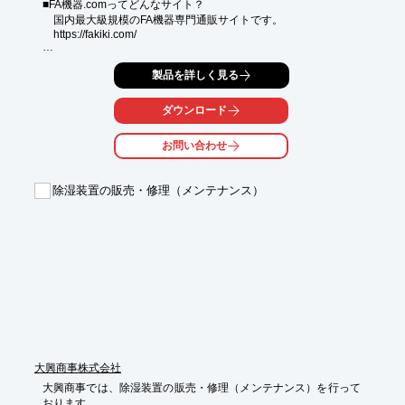
■FA機器.comってどんなサイト？

　国内最大級規模のFA機器専門通販サイトです。

　https://fakiki.com/

　「価値ある部品をすべてのエンジニアへ」をコンセプトに、

製品を詳しく見る
　産業用部品のリユース販売をしています。

　PLC、タッチパネル、サーボアンプ・モータはもちろん、表示
ダウンロード
灯・スイッチなどの部品もそろえております。

　在庫数は4万点以上、未使用品や生産終了品も多数ございま
お問い合わせ
す。

■商品はどこから仕入れているの？

除湿装置の販売・修理（メンテナンス）
　弊社運営の「FA機器買取.com」よりご依頼のあった企業様から
買取させていただいております。

　仕様変更や注文ミスで返品できずに保管されていた未使用品か
ら、使わなくなった設備から外した中古品などを買取していま
す。

■安心と安全の検査体制

　弊社のメイン事業は産業機械の設計製作です。

　これらの実績と経験をもとに、動作確認や通電チェックをおこ
なっております。

※詳しくはお問い合わせ、またはカタログをご覧ください。
大興商事株式会社
大興商事では、除湿装置の販売・修理（メンテナンス）を行って
おります。
