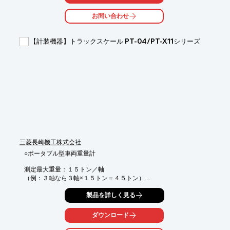
『TWIN 自動潤滑システム』は、

過酷な使用条件でも確実に給脂するように開発され

お問い合わせ
多くの給脂箇所、または長いグリス配管、

そして低温から高温環境下でも安定してグリス給脂を実行する

内部抵抗の少ない独自のシステムです。

【計装機器】トラックスケール PT-04/PT-X11シリーズ
特にシステムの信頼性が重要なアプリケーションに適しておりま
す。

ユニークな製品特性によりTWIN 自動潤滑システムは

大きなメリットと優れた投資効率を提供します。

【特長】

■旋回ベアリング、ピン、ブッシングの長寿命化

■修理およびメンテナンスコストの削減

■機械と車両の稼働時間の改善

■グリース消費量が最大50％削減

■高い位置等のグリスアップも自動化し作業の安全性が向上

三菱長崎機工株式会社
※詳しくはPDFをダウンロード頂くかお問合せ下さい。
○ポータブル型車両重量計

測定最大重量：１５トン／軸

（例：３軸なら３軸×１５トン＝４５トン）

【新製品】防水強化タイプ

製品を詳しく見る
PT-X11S・PT-X11W 防水性能IP66を有し、大雨も大丈夫！
ダウンロード