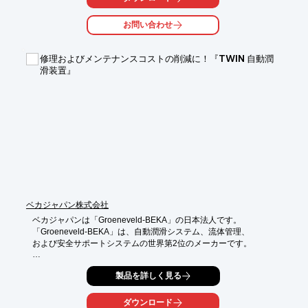
お問い合わせ
修理およびメンテナンスコストの削減に！『TWIN 自動潤
滑装置』
ベカジャパン株式会社
ベカジャパンは「Groeneveld-BEKA」の日本法人です。

「Groeneveld-BEKA」は、自動潤滑システム、流体管理、

および安全サポートシステムの世界第2位のメーカーです。

トラック、トレーラー、バス、風力タービン、

製品を詳しく見る
産業用アプリケーション、鉱業および建設機械の

大手メーカーに採用されています。

ダウンロード