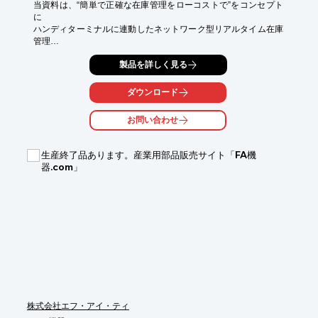
当資料は、“簡単で正確な在庫管理をローコストで”をコンセプト
に

ハンディターミナルに連動したネットワーク型リアルタイム在庫
管理

パッケージ『在庫将軍』についてご紹介しています。

製品を詳しく見る
在庫管理に必要十分な機能を標準搭載しておりますので、

即導入でき、さらにお客様の作業にピッタリフィットするための

ダウンロード
個別カスタマイズもOK。

お問い合わせ
使えるシステムをローコストでご提供いたします。

【掲載内容（抜粋）】

生産終了品あります。産業用部品販売サイト「FA機
■はじめに

器.com」
■「在庫将軍」でできる業務とフロー

■機能・特長

■仕様一覧

■カスタマイズにも対応

※詳しくはPDF資料をご覧いただくか、お気軽にお問い合わせ下
さい。
株式会社エフ・アイ・ティ