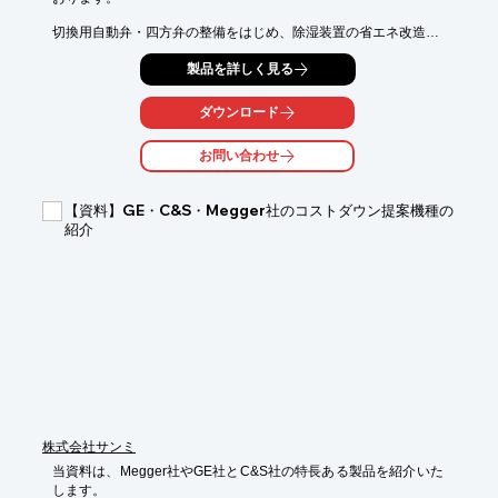
切換用自動弁・四方弁の整備をはじめ、除湿装置の省エネ改造、

吸着剤の交換作業などを実施。

製品を詳しく見る
また、運転中の除湿装置に性能分析測定器をセットして露点・各
部の

ダウンロード
温度・圧力・流量などのデータを総合的に分析して原因調査及
び、

お問い合わせ
対策を迅速に行います。

【サービス内容】

【資料】GE・C&S・Megger社のコストダウン提案機種の
■切換用自動弁・四方弁の整備

紹介
■除湿装置の省エネ改造

■除湿装置の性能分析/トラブル発生時の調査・対応

■吸着剤の交換作業

※詳しくはPDF資料をご覧いただくか、お気軽にお問い合わせ下
さい。
株式会社サンミ
当資料は、Megger社やGE社とC&S社の特長ある製品を紹介いた
します。
