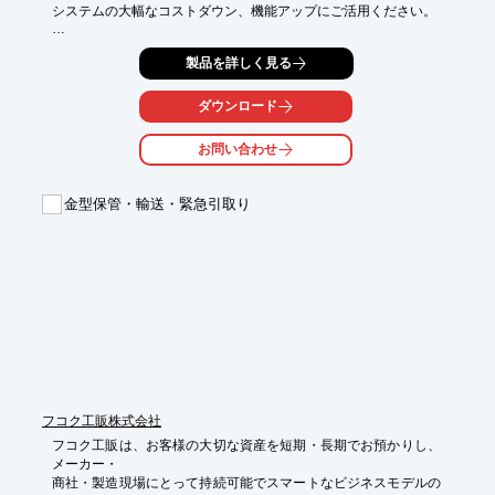
システムの大幅なコストダウン、機能アップにご活用ください。

低圧機器の取付けはDINレールにクリップオン取付けですので、
製品を詳しく見る
取付の設計、

作業が容易です。

ダウンロード
MCBは大遮断容量10kAで、MCCBの代用としての使用が可能。

お問い合わせ
従来の汎用製品の50%以下の価格のため安価で、設備の大幅なコ
ストダウンを

達成でき、小型軽量です。

金型保管・輸送・緊急引取り
【掲載製品（GE社）】

■エアコアリアクタ

■アクテブフィルタ

■高圧コンデンサー

■低圧コンデンサー

■DCコンデンサー

※詳しくはPDF資料をご覧いただくか、お気軽にお問い合わせ下
さい。
フコク工販株式会社
フコク工販は、お客様の大切な資産を短期・長期でお預かりし、
メーカー・

商社・製造現場にとって持続可能でスマートなビジネスモデルの