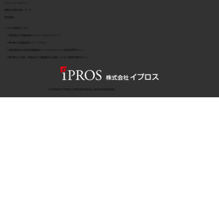
​プライバシーポリシー
​情報の外部伝達について
利用規約
イプロス関連サービス
> 製造業向け情報検索サイト イプロスものづくり
> BtoB向け情報検索サイト イプロス
> 製造業特化の用途別課題解決 | イプロスものづくり業界別専門サイト
> BtoB向け | 目的・用途起点で課題解決を支援 | イプロス業界別専門サイト
COPYRIGHT © IPROS CORPORATION ALL RIGHTS RESERVED