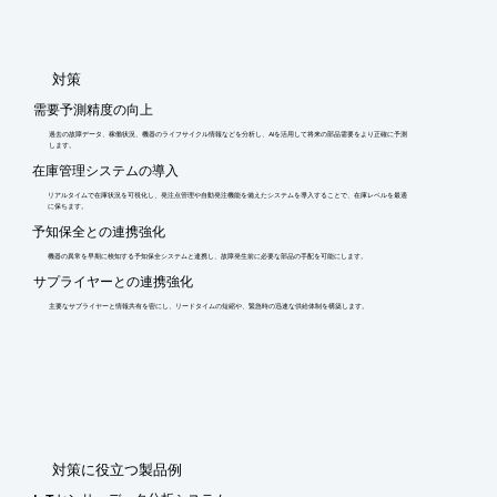
​対策
需要予測精度の向上
過去の故障データ、稼働状況、機器のライフサイクル情報などを分析し、AIを活用して将来の部品需要をより正確に予測
します。
在庫管理システムの導入
リアルタイムで在庫状況を可視化し、発注点管理や自動発注機能を備えたシステムを導入することで、在庫レベルを最適
に保ちます。
予知保全との連携強化
機器の異常を早期に検知する予知保全システムと連携し、故障発生前に必要な部品の手配を可能にします。
サプライヤーとの連携強化
主要なサプライヤーと情報共有を密にし、リードタイムの短縮や、緊急時の迅速な供給体制を構築します。
​対策に役立つ製品例