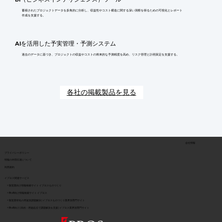
蓄積されたプロジェクトデータを多角的に分析し、収益性やコスト構造に関する深い洞察を得るための可視化とレポート
作成を支援する。
AIを活用した予実管理・予測システム
過去のデータに基づき、プロジェクトの収益やコストの将来的な予測精度を高め、リスク管理と計画策定を支援する。
各社の掲載製品を見る
会社情報
​プライバシーポリシー
​情報の外部伝達について
利用規約
イプロス関連サービス
> 製造業向け情報検索サイト イプロスものづくり
> BtoB向け情報検索サイト イプロス
> 製造業特化の用途別課題解決 | イプロスものづくり業界別専門サイト
> BtoB向け | 目的・用途起点で課題解決を支援 | イプロス業界別専門サイト