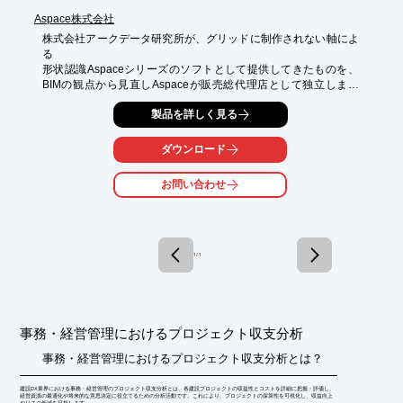
Aspace株式会社
株式会社アークデータ研究所が、グリッドに制作されない軸によ
る

形状認識Aspaceシリーズのソフトとして提供してきたものを、
BIMの観点から見直しAspaceが販売総代理店として独立しまし
た。

製品を詳しく見る
『ASQUAN』は、グリッドフリー軸形状として入力されたモデル
の数量計算、

ダウンロード
積算を行うソフトウェアです。

お問い合わせ
グリッドフリー軸形状なのでどのような配置形状にも対応し、素
早く、

簡単に入力することが可能。

構造形式は、RC造、WRC造、S造、SRC造に対応し、コンクリ
1 / 1
ート体積・鉄筋の

本数・型枠面積・鉄筋及び鉄骨重量と鉄筋の圧接数量を計算しま
す。

【特長】

事務・経営管理におけるプロジェクト収支分析
■建築数量積算基準に準拠し、正確な集計表・数量計算書を出力

■どのような配置形状にも対応

事務・経営管理におけるプロジェクト収支分析とは？
■共通の入力プログラム「ASIN」を使用

■簡単操作

建設DX業界における事務・経営管理のプロジェクト収支分析とは、各建設プロジェクトの収益性とコストを詳細に把握・評価し、
■きめ細やかで正確な入力が短時間で可能

経営資源の最適化や将来的な意思決定に役立てるための分析活動です。これにより、プロジェクトの採算性を可視化し、収益向上
やリスク低減を目指します。