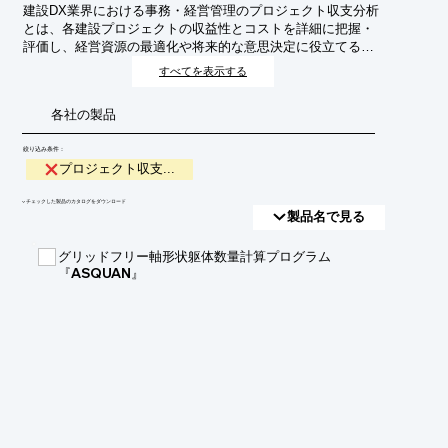
建設DX業界における事務・経営管理のプロジェクト収支分析
とは、各建設プロジェクトの収益性とコストを詳細に把握・
評価し、経営資源の最適化や将来的な意思決定に役立てるた
めの分析活動です。これにより、プロジェクトの採算性を可
すべてを表示する
視化し、収益向上やリスク低減を目指します。
各社の製品
絞り込み条件：
プロジェクト収支...
​▼チェックした製品のカタログをダウンロード
製品名で見る
グリッドフリー軸形状躯体数量計算プログラム
『ASQUAN』