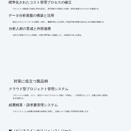
標準化されたコスト管理プロセスの確立
プロジェクト開始前に詳細な予算を設定し、実行段階での実績との比較・管理を徹底するプロセスを構築する。
データ分析基盤の構築と活用
過去のプロジェクトデータを蓄積・分析し、機械学習などを活用して収益予測の精度を高めるための基盤を整備する。
分析人材の育成と外部連携
社内での研修プログラム実施や、外部の専門家との連携により、分析能力の向上を図る。
​対策に役立つ製品例
クラウド型プロジェクト管理システム
プロジェクトの進捗、コスト、収支データをリアルタイムで集計・可視化し、一元管理することで、迅速な分析と意思決
定を支援する。
経費精算・請求書管理システム
プロジェクトごとの経費や請求書を効率的に管理し、正確なコスト把握と予実管理を容易にする。
BI（ビジネスインテリジェンス）ツール