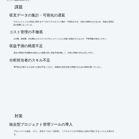
​課題
※詳しくはPDF資料をご覧いただくか、お気軽にお問い合わせ下
さい。
収支データの集計・可視化の遅延
プロジェクトごとの収支に関するデータがリアルタイムで集計・可視化されず、分析に時間がかかるため、迅速な意思決
定が困難になっている。
コスト管理の不徹底
人件費、資材費、外注費などのコストがプロジェクトごとに正確に把握されておらず、予実乖離が発生しやすい。
収益予測の精度不足
過去の実績や市場動向を踏まえた精度の高い収益予測が難しく、計画と実績のずれが生じやすい。
分析担当者のスキル不足
専門的な分析スキルを持つ人材が不足しており、効果的な収支分析を実施するための体制が整っていない。
​対策
統合型プロジェクト管理ツールの導入
プロジェクトの進捗、コスト、収支データを一元管理し、リアルタイムでの可視化と分析を可能にするシステムを導入す
る。