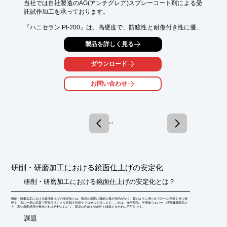
当社では自社製造のAG(アンチグレア)スプレーコート剤による受
託試作加工を承っております。

『ハニセラン PI-200』は、高硬度で、防眩性と耐傷付き性に優れ
たAGスプレーコート剤です。

製品を詳しく見る
化学強化ガラス等すべてのガラスに塗布可能。

AR/AF膜との密着性も良好。

ダウンロード
ヘイズ値のコントロールも溶剤希釈をすることで、１～１５％ま
で調整可能です。

お問い合わせ
フッ酸エッチングよりも環境負荷の低減が可能です。

用途：車載用ディスプレイ、スマートフォンカバーガラス等

【塗膜性能】

1 / 1
■鉛筆硬度：9H

■光沢(60°)(％)：77

■全光線透過率(%)：92

■ヘイズ(％)：7

研削・研磨加工における鏡面仕上げの安定化
■接触角(° )：39

■膜厚(μｍ）：0.3～0.4

研削・研磨加工における鏡面仕上げの安定化とは？
※保証値ではなく代表値

研削・研磨加工における鏡面仕上げの安定化とは、製品の表面に微細な傷や凹凸がなく、鏡のように滑らかで均一な光沢を持つ状
【調整可能範囲】

態を、常に一定の品質で実現することを目指す技術やプロセスを指します。これは、光学部品、半導体ウェハー、精密機器部品な
ど、高い表面精度が要求される分野において、製品の性能や信頼性を確保するために不可欠です。
■ヘイズ(%)：1～15

​課題
■光沢(60°)(％)：140～50(基材ガラス：150の場合)
