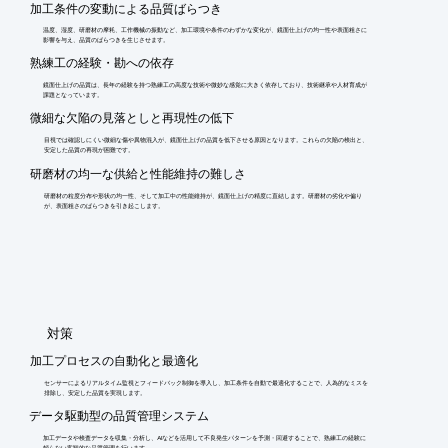
加工条件の変動による品質ばらつき
※詳しくはカタログをご覧頂くか、お気軽にお問い合わせ下さ
い。
温度、湿度、研磨材の摩耗、工作機械の振動など、加工環境や条件のわずかな変化が、鏡面仕上げの均一性や表面粗さに
影響を与え、品質のばらつきを生じさせます。
熟練工の経験・勘への依存
鏡面仕上げの品質は、長年の経験を持つ熟練工の高度な技術や微妙な感覚に大きく依存しており、技術継承や人材育成が
課題となっています。
微細な欠陥の見落としと再現性の低下
目視では確認しにくい微細な傷や異物混入が、鏡面仕上げの品質を低下させる原因となります。これらの欠陥の検出と、
安定した品質の再現が困難です。
研磨材の均一な供給と性能維持の難しさ
研磨材の粒度分布や形状の均一性、そして加工中の性能維持が、鏡面仕上げの精度に直結します。研磨材の劣化や偏り
が、表面粗さのばらつきを引き起こします。
​対策
加工プロセスの自動化と最適化
センサーによるリアルタイム監視とフィードバック制御を導入し、加工条件を自動で最適化することで、人為的なミスを
排除し、安定した品質を実現します。
データ駆動型の品質管理システム
加工データや検査データを収集・分析し、AIなどを活用して不良発生パターンを予測・回避することで、熟練工の経験に
頼らない客観的な品質管理を行います。