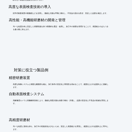
高度な表面検査技術の導入
光学式検査装置や顕微鏡などを活用し、微細な欠陥を早期に検出し、不良品の流出を防ぎ、安定した品質を保証します。
高性能・高機能研磨材の開発と管理
均一な粒度分布と安定した研磨性能を持つ研磨材を選定・使用し、加工中の状態を管理することで、表面粗さのばらつき
を最小限に抑えます。
​対策に役立つ製品例
精密研磨装置
高度な制御システムと精密な駆動部を備え、加工条件の安定化と再現性を高めることで、鏡面仕上げの品質向上に貢献し
ます。
自動表面検査システム
高解像度カメラと画像解析技術により、微細な表面欠陥を自動で検出・評価し、品質の安定化と不良品の削減を実現しま
す。
高精度研磨材
均一な粒度と形状を持ち、加工中の性能劣化が少ないため、安定した表面粗さを実現し、鏡面仕上げの品質向上に寄与し
ます。