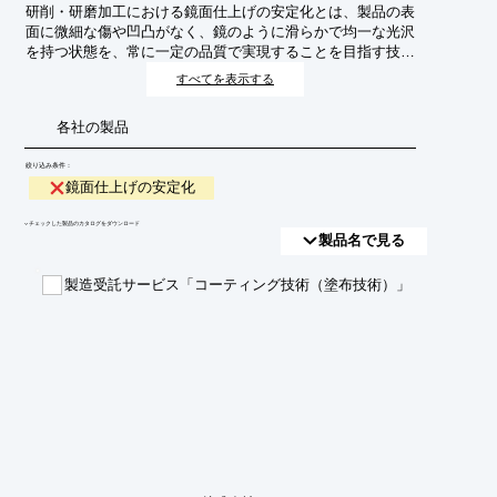
研削・研磨加工における鏡面仕上げの安定化とは、製品の表
面に微細な傷や凹凸がなく、鏡のように滑らかで均一な光沢
を持つ状態を、常に一定の品質で実現することを目指す技術
やプロセスを指します。これは、光学部品、半導体ウェハ
すべてを表示する
ー、精密機器部品など、高い表面精度が要求される分野にお
いて、製品の性能や信頼性を確保するために不可欠です。
各社の製品
絞り込み条件：
鏡面仕上げの安定化
​▼チェックした製品のカタログをダウンロード
製品名で見る
製造受託サービス「コーティング技術（塗布技術）」