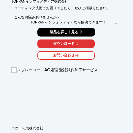
TOPPANインフォメディア株式会社
コーティング技術でお困りでしたら、ぜひご相談ください。

こんなお悩みありませんか？

ー ー ー　TOPPANインフォメディアなら解決できます！　ー ー 
ー

製品を詳しく見る
【コーティング技術（塗布技術）】

・塗料が均一に塗れない

ダウンロード
・薄くコーティングしたい

・性能が安定しない

お問い合わせ
・小ロットで対応して欲しい

・クリーン環境で製造して欲しい

・塗膜の品質評価も実施して欲しい

スプレーコートAG処理 受託試作加工サービス
　⇩

当社は最先端のエレクトロニクス製品のプロセスに必要不可欠な
高性能精密研磨フィルムを長年製造してきた実績があり、高いコ
ーティング技術を保有しております！

※当社HPに製造受託事例が記載されておりますので、ぜひご覧
ください。
ハニー化成株式会社