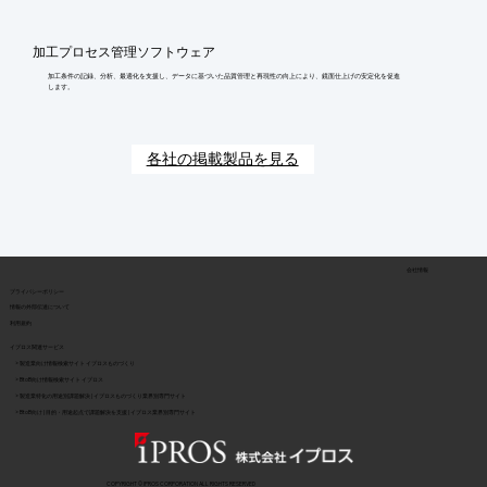
加工プロセス管理ソフトウェア
加工条件の記録、分析、最適化を支援し、データに基づいた品質管理と再現性の向上により、鏡面仕上げの安定化を促進
します。
各社の掲載製品を見る
会社情報
​プライバシーポリシー
​情報の外部伝達について
利用規約
イプロス関連サービス
> 製造業向け情報検索サイト イプロスものづくり
> BtoB向け情報検索サイト イプロス
> 製造業特化の用途別課題解決 | イプロスものづくり業界別専門サイト
> BtoB向け | 目的・用途起点で課題解決を支援 | イプロス業界別専門サイト
COPYRIGHT © IPROS CORPORATION ALL RIGHTS RESERVED